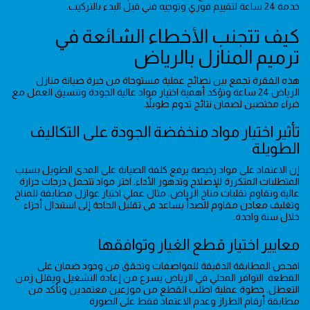
خدمة 24 ساعة لتقييم فوري وتوجيه فني قبل البدء بالتركيب.
كيف تتجنب الأخطاء الشائعة في
ترميم المنازل بالرياض
هذه الفقرة تجمع بين نصائح عملية مستوحاة من خبرة صيانة منازل
الرياض 24 ساعة وتؤكد أهمية اختيار مواد عالية الجودة وتنسيق العمل مع
خبراء مختصين لضمان نتائج تدوم طويلاً.
تأثير اختيار مواد منخفضة الجودة على التكاليف
الطويلة
إن الاعتماد على مواد رخيصة يرفع كلفة الصيانة على المدى الطويل بسبب
المتطلبات المتكررة للإصلاح وتدهور الأداء. اختر مواد تتحمل درجات حرارة
عالية وتقاوم تقلبات مناخ الرياض. مثال عملي اختيار عوازل مطابقة للمناخ
وتغليف معادن مقاوم للصدأ يساعد في تقليل الحاجة إلى استبدال أجزاء
خلال سنة واحدة.
معايير اختيار قطع الغيار وتوافقها
افحص المطابقة الدقيقة للمواصفات وتحقق من وجود ضمان على
القطعة. التوافر المحلي في الرياض يسرع من إعادة التشغيل ويقلل زمن
التعطل. خطوة عملية اطلب القطع من موزعين معتمدين وتأكد من
مطابقة أرقام الطراز وعدم الاعتماد فقط على الصورة.