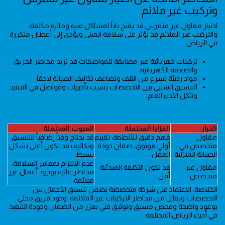
وتركيب غير ملائم
اختيار مقاول غير متمرس قد يفتح باباً لمشاكل فنية ومالية مكلفة،
والتركيب غير الملائم قد يؤثر على سلامة المبنى ويؤدي إلى أعطال متكررة
في الرياض.
تركيبات كهربائية غير مطابقة للمواصفات قد تزيد مخاطر الحريق
والصعقة الكهربائية.
مواد رديئة تسرع من التلف وتضاعف تكاليف الصيانة لاحقاً.
التنسيق السلبي بين التخصصات يسبب تأخيرات وفواصل في التنفيذ
وتآكل الأداء العام.
الخيار
المزايا المحتملة
العيوب المحتملة
مقاول
فهم دقيق للأنظمة، تقييم
قد يحتاج وقتاً إضافياً للتنسيق
متخصص في
أولي موثوق، ضمان جودة
وتكاليف قد تكون أعلى بشكل
الصيانة المنزلية
العمل
بسيط
عدم الالتزام بمعايير السلامة،
مقاول غير
قد تكون التكلفة المبدئية
مخاطر عالية بوجود أعمال غير
متخصص
أقل
ملائمة
الخلاصة: الاعتماد على شركة متخصصة يضمن تنسيق الأعمال بين
التخصصات ويقلل من مخاطر التركيبات غير الملائمة. وجود فريق محلي
بوعود واضحة وفحص مسبق وتوثيق فني يعزز من الضمان وجودة التنفيذ
في أحياء الرياض المختلفة.