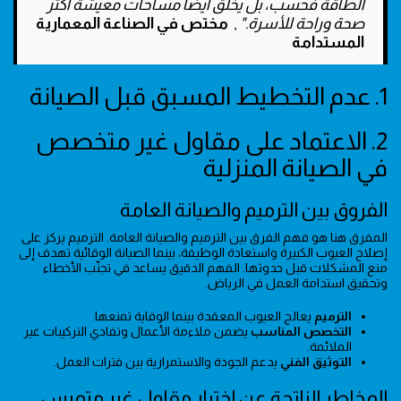
الطاقة فحسب، بل يخلق أيضًا مساحات معيشة أكثر
صحة وراحة للأسرة."
,
مختص في الصناعة المعمارية
المستدامة
1. عدم التخطيط المسبق قبل الصيانة
2. الاعتماد على مقاول غير متخصص
في الصيانة المنزلية
الفروق بين الترميم والصيانة العامة
المفرق هنا هو فهم الفرق بين الترميم والصيانة العامة. الترميم يركز على
إصلاح العيوب الكبيرة واستعادة الوظيفة، بينما الصيانة الوقائية تهدف إلى
منع المشكلات قبل حدوثها. الفهم الدقيق يساعد في تجنّب الأخطاء
وتحقيق استدامة العمل في الرياض.
الترميم
يعالج العيوب المعقدة بينما الوقاية تمنعها.
التخصص المناسب
يضمن ملاءمة الأعمال وتفادي التركيبات غير
الملائمة.
التوثيق الفني
يدعم الجودة والاستمرارية بين فترات العمل.
المخاطر الناتجة عن اختيار مقاول غير متمرس