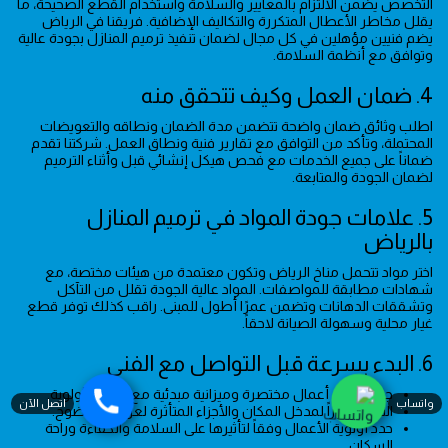
التخصص يضمن الالتزام بالمعايير والسلامة واستخدام القطع الصحيحة، ما
يقلل مخاطر الأعطال المتكررة والتكاليف الإضافية. فريقنا في الرياض
يضم فنيين مؤهلين في كل مجال لضمان تنفيذ ترميم المنازل بجودة عالية
وتوافق مع أنظمة السلامة.
4. ضمان العمل وكيف تتحقق منه
اطلب وثائق ضمان واضحة تتضمن مدة الضمان ونطاقه والتعويضات
المحتملة، وتأكد من التوافق مع تقارير فنية ونطاق العمل. شركتنا تقدم
ضماناً على جميع الخدمات مع فحص هيكل إنشائي قبل وأثناء الترميم
لضمان الجودة والمتابعة.
5. علامات جودة المواد في ترميم المنازل
بالرياض
اختر مواد تتحمل مناخ الرياض وتكون معتمدة من هيئات مختصة، مع
شهادات مطابقة للمواصفات. المواد عالية الجودة تقلل من التآكل
وتشققات الدهانات وتضمن عمرًا أطول للمبنى. راقب كذلك توفر قطع
غيار محلية وسهولة الصيانة لاحقاً.
6. البدء بسرعة قبل التواصل مع الفني
جهّز قائمة أعمال مختصرة وميزانية مبدئية مع أمثلة للأولوية.
واتساب
اتصل الآن
التقط صوراً لمدخل المكان والأجزاء المتأثرة لعرضها بوضوح.
حدد أولوية الأعمال وفقاً لتأثيرها على السلامة والكفاءة وراحة
السكان.