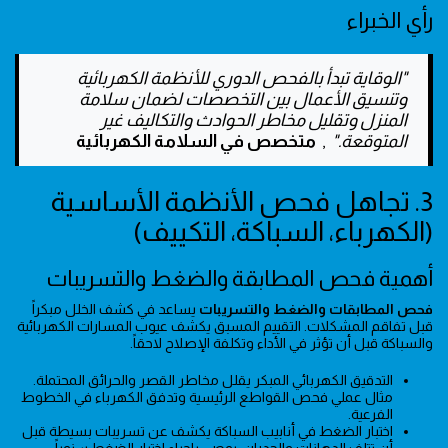
رأي الخبراء
"الوقاية تبدأ بالفحص الدوري للأنظمة الكهربائية
وتنسيق الأعمال بين التخصصات لضمان سلامة
المنزل وتقليل مخاطر الحوادث والتكاليف غير
المتوقعة."
,
متخصص في السلامة الكهربائية
3. تجاهل فحص الأنظمة الأساسية
(الكهرباء، السباكة، التكييف)
أهمية فحص المطابقة والضغط والتسريبات
فحص المطابقات والضغط والتسريبات
يساعد في كشف الخلل مبكراً
قبل تفاقم المشكلات. التقييم المسبق يكشف عيوب المسارات الكهربائية
والسباكة قبل أن تؤثر في الأداء وتكلفة الإصلاح لاحقاً.
التدقيق الكهربائي المبكر يقلل مخاطر القصر والحرائق المحتملة.
مثال عملي فحص القواطع الرئيسية وتدفق الكهرباء في الخطوط
الفرعية.
اختبار الضغط في أنابيب السباكة يكشف عن تسريبات بسيطة قبل
أن تتلف الدهانات والجدران. يوصى بإجراء اختبار الضغط سنوياً