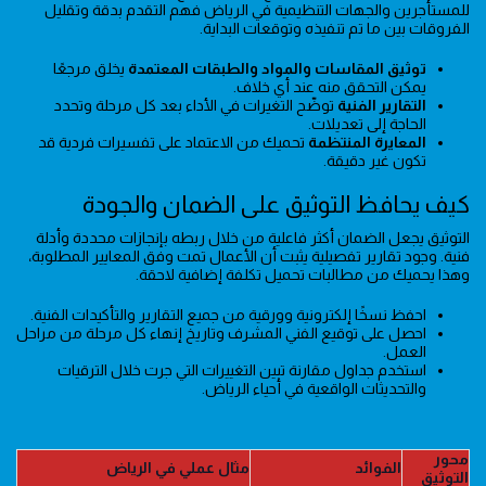
للمستأجرين والجهات التنظيمية في الرياض فهم التقدم بدقة وتقليل
الفروقات بين ما تم تنفيذه وتوقعات البداية.
توثيق المقاسات والمواد والطبقات المعتمدة
يخلق مرجعًا
يمكن التحقق منه عند أي خلاف.
التقارير الفنية
توضّح التغيرات في الأداء بعد كل مرحلة وتحدد
الحاجة إلى تعديلات.
المعايرة المنتظمة
تحميك من الاعتماد على تفسيرات فردية قد
تكون غير دقيقة.
كيف يحافظ التوثيق على الضمان والجودة
التوثيق يجعل الضمان أكثر فاعلية من خلال ربطه بإنجازات محددة وأدلة
فنية. وجود تقارير تفصيلية يثبت أن الأعمال تمت وفق المعايير المطلوبة،
وهذا يحميك من مطالبات تحميل تكلفة إضافية لاحقة.
احفظ نسخًا إلكترونية وورقية من جميع التقارير والتأكيدات الفنية.
احصل على توقيع الفني المشرف وتاريخ إنهاء كل مرحلة من مراحل
العمل.
استخدم جداول مقارنة تبين التغييرات التي جرت خلال الترقيات
والتحديثات الواقعية في أحياء الرياض.
محور
الفوائد
مثال عملي في الرياض
التوثيق