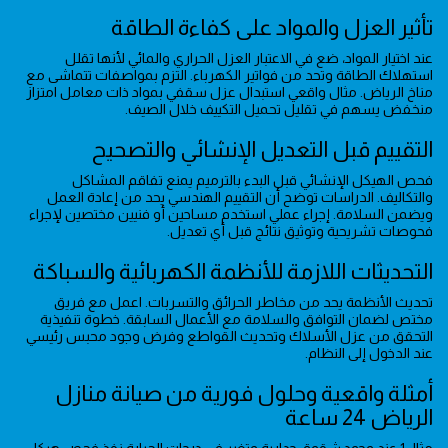
تأثير العزل والمواد على كفاءة الطاقة
عند اختيار المواد، ضع في الاعتبار العزل الحراري والمائي لأنها تقلل
استهلاك الطاقة وتحد من فواتير الكهرباء. التزم بمواصفات تتماشى مع
مناخ الرياض. مثال واقعي استبدال عزل سقفي بمواد ذات معامل امتزاز
منخفض يسهم في تقليل تحميل التكييف خلال الصيف.
التقييم قبل التعديل الإنشائي والتصحيح
فحص الهيكل الإنشائي قبل البدء بالترميم يمنع تفاقم المشاكل
والتكاليف. الدراسات توضح أن التقييم الهندسي يحد من إعادة العمل
ويضمن السلامة. إجراء عملي استخدم مساحين أو فنيين مختصين لإجراء
فحوصات تشريحية وتوثيق نتائج قبل أي تعديل.
التحديثات اللازمة للأنظمة الكهربائية والسباكة
تحديث الأنظمة يحد من مخاطر الحرائق والتسربات. اعمل مع فريق
مختص لضمان التوافق والسلامة مع الأعمال السابقة. خطوة تنفيذية
التحقق من عزل الأسلاك وتحديث القواطع وفرض وجود محبس رئيسي
عند الدخول إلى النظام.
أمثلة واقعية وحلول فورية من صيانة منازل
الرياض 24 ساعة
مثال1 عند وجود شقوق جدارية وتغير في درجات الحرارة نفذ فحص هيكل