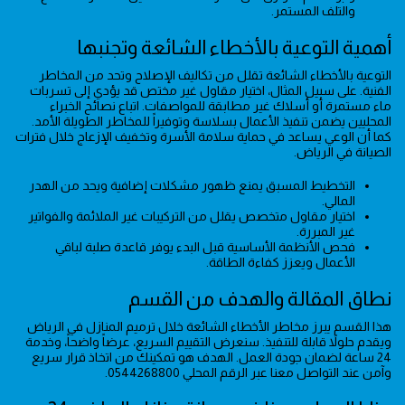
والتلف المستمر.
أهمية التوعية بالأخطاء الشائعة وتجنبها
التوعية بالأخطاء الشائعة تقلل من تكاليف الإصلاح وتحد من المخاطر
الفنية. على سبيل المثال، اختيار مقاول غير مختص قد يؤدي إلى تسربات
ماء مستمرة أو أسلاك غير مطابقة للمواصفات. اتباع نصائح الخبراء
المحليين يضمن تنفيذ الأعمال بسلاسة وتوفيراً للمخاطر الطويلة الأمد.
كما أن الوعي يساعد في حماية سلامة الأسرة وتخفيف الإزعاج خلال فترات
الصيانة في الرياض.
التخطيط المسبق يمنع ظهور مشكلات إضافية ويحد من الهدر
المالي.
اختيار مقاول متخصص يقلل من التركيبات غير الملائمة والفواتير
غير المبررة.
فحص الأنظمة الأساسية قبل البدء يوفر قاعدة صلبة لباقي
الأعمال ويعزز كفاءة الطاقة.
نطاق المقالة والهدف من القسم
هذا القسم يبرز مخاطر الأخطاء الشائعة خلال ترميم المنازل في الرياض
ويقدم حلولاً قابلة للتنفيذ. سنعرض التقييم السريع، عرضاً واضحاً، وخدمة
24 ساعة لضمان جودة العمل. الهدف هو تمكينك من اتخاذ قرار سريع
وآمن عند التواصل معنا عبر الرقم المحلي 0544268800.