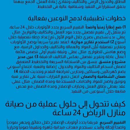
النطاق والجدول الزمني والتكاليف وتفادي إعادة العمل. الجمع بينهما
يحقق استقراراً في التنفيذ وشفافية عالية في التخطيط.
خطوات تطبيقية لدمج النوعين بفعالية
1) ضع إطاراً زمنياً واضحاً
: التقييم السريع يحدد الأولويات خلال 24 ساعة،
ثم ينتقل إلى تقييم تفصيلي يحدد بنود العمل والتكاليف والتواريخ. مثال
عملي: بدء تشخيص بصري خلال اليوم الأول ثم إعداد خطة تفصيلية خلال
أسبوع.
2) استخدم تقارير موازية
: اعتمد تقريراً سريعاً يوضح الأولويات
وتقارير تفصيلية تُبيّن المواد والعمالة والتكاليف والجداول الزمنية، مع
وضع هامش للطوارئ. مثال عملي: وثيقة تقييم أولي تتضمن قائمة
أعمال عاجلة وتقرير تفصيلي يعكس التكاليف الدقيقة.
3) عين مدير
مشروع منسق
: ينسق بين الاستجابة السريعة والتخطيط المتعمق
لضمان انسجام التكاليف والمواد والجدول. إضافة واقعية: اجتماع أسبوعي
يضم كهربائيين وسباكين ونجارين لمراجعة التقدم وتحديث الخطة.
4)
ضمان الشفافية والضمان
: اجعل جميع القرارات مبنية على تقارير فنية
وتوثيق واضح للمواد والخامات المستخدمة ومدة الضمان. مثال عملي:
عقد يغطي نطاق العمل وخيارات الإصلاح ومدة الضمان مع فحص
متابعة خلال أسبوعين من التنفيذ.
كيف تتحول إلى حلول عملية من صيانة
منازل الرياض 24 ساعة
التقييم السريع
: فريقنا يحدد أولويات الإصلاح خلال دقائق ويجهز نموذجاً
واضحاً للحالة والبدء. نستخدم معدات ميدانية جاهزة وتقييماً صوتياً وحرارياً