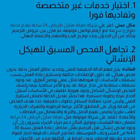
1. اختيار خدمات غير متخصصة
وتفاديها فورا
مثال عملي
: اعثر على
شركة صيانة منازل بالرياض 24 ساعة تقدم خدمة
طوارئ سريعة
مع أرقام تواصل موثوقة، ثم قارن بين عروض الترميم
وتأكد من أن الجدول يحدد تواريخ البدء والانتهاء والاعتماد النهائي.
2. تجاهل الفحص المسبق للهيكل
الإنشائي
الفائدة
: يتيح فهم الحالة الحقيقية للمبنى وتحديد نطاق العمل بدقة. بدون
فحص هيكلي، قد تكون الإصلاحات مكلفة وتستلزم إعادة العمل بسبب
تشققات الأساسات أو هبوطها.مثال عملي يوضح الفارق: عند وجود
تشققات سطحية في جدار غرفة، قد يبدو الأمر سطحياً، بينما يكشف
الفحص الإنشائي الشامل وجود هبوطٍ طفيف في الأساسات أسفل
الجدار نتيجة رطوبة مستمرة. هذا يحفّز تعديل الخطة لضمان استقرار
المبنى وليس مجرد معالجة السطح.خطوات تطبيقية: حدد هدف الفحص
من البداية وركز على المناطق الأكثر عرضة للرطوبة والتغيرات الحرارية.
اطلب تقريراً يتضمن تقييم الحمل والتربة والانفصال بين البلاطات
والأعمدة. اعتمد على شركة موثوقة مثل
صيانة منازل الرياض 24 ساعة
لضمان دقة القياسات وتوثيق النتائج.دعم خبراء: الخبراء يشيرون إلى أن
وجود فحص إنشائي قبل الترميم يقلل مخاطر إعادة العمل بنسبة 30,
40% في المشروعات المتوسطة، كما تتيح البيانات الدقيقة اختيار المواد
وتحديد طريقة الإصلاح بدون إفراط في التكلفة.تحذير من الأخطاء