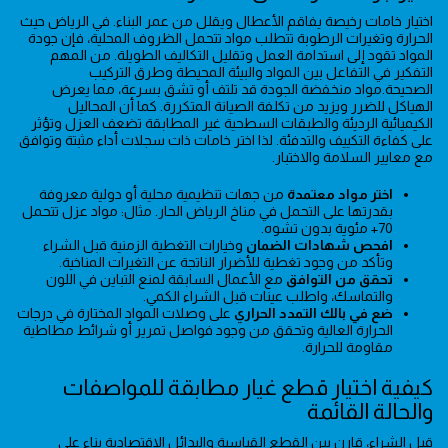
اختيار خامات رخيصة يفاقم الأعطال ويقلل من عمر البناء. في الرياض حيث
الحرارة وتغيرات الرطوبة تتطلب مواد تتحمل الظروف المحلية، فإن جودة
المواد تقود إلى استدامة العمل وتقليل التكاليف الطويلة. من المهم
التفكير في التفاعل بين المواد والبيئة المحيطة وطرق التركيب
الصحيحة.مواد منخفضة الجودة قد تلتف أو تشق بسرعة، مما يعرض
الهياكل للضرر ويزيد من تكلفة الصيانة المتكررة. كما أن المحاليل
الكيميائية الرديئة والطبقات السطحية غير المطابقة تضعف العزل وتؤثر
على كفاءة التكييف والتدفئة. لذا اختر خامات ذات سجلات أداء مثبتة وتوافق
مع معايير السلامة والاختبار.
اختر مواد معتمدة
من جهات تنظيمية محلية أو دولية معروفة
بقدرتها على التحمل في مناخ الرياض الحار. مثال: مواد عزل تتحمل
70+ مئوية بدون تشوه.
افحص شهادات الضمان
وخيارات التغطية الزمنية قبل الشراء
وتأكد من وجود تغطية للأضرار الناتجة عن التغيرات المناخية.
تحقق من التوافق
مع الأعمال السابقة لمنع التباين في اللون
والتماسك، واطلب عينات قبل الشراء الكمي.
ضع في بالك التمدد الحراري
على وصلات المواد المختارة في درجات
الحرارة العالية وتحقق من وجود فواصل تمرير أو شرائط مطاطية
مقاومة للحرارة.
كيفية اختيار قطع غيار مطابقة للمواصفات
والحالة القائمة
قبل الشراء، قارن بين القطع القياسية والبدائل الاقتصادية بناء على