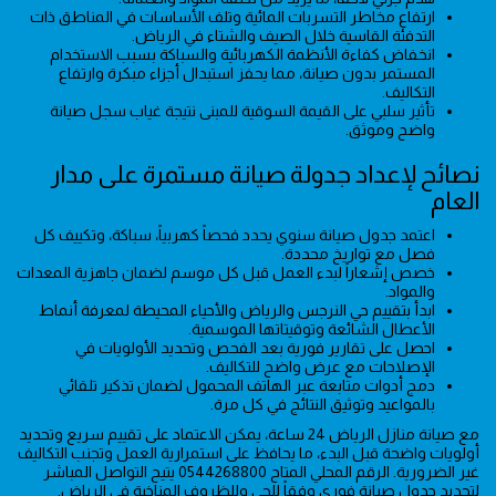
ارتفاع مخاطر التسربات المائية وتلف الأساسات في المناطق ذات
التدفئة القاسية خلال الصيف والشتاء في الرياض.
انخفاض كفاءة الأنظمة الكهربائية والسباكة بسبب الاستخدام
المستمر بدون صيانة، مما يحفز استبدال أجزاء مبكرة وارتفاع
التكاليف.
تأثير سلبي على القيمة السوقية للمبنى نتيجة غياب سجل صيانة
واضح وموثق.
نصائح لإعداد جدولة صيانة مستمرة على مدار
العام
اعتمد جدول صيانة سنوي يحدد فحصاً كهربياً، سباكة، وتكييف كل
فصل مع تواريخ محددة.
خصص إشعاراً لبدء العمل قبل كل موسم لضمان جاهزية المعدات
والمواد.
ابدأ بتقييم حي النرجس والرياض والأحياء المحيطة لمعرفة أنماط
الأعطال الشائعة وتوقيتاتها الموسمية.
احصل على تقارير فورية بعد الفحص وتحديد الأولويات في
الإصلاحات مع عرض واضح للتكاليف.
دمج أدوات متابعة عبر الهاتف المحمول لضمان تذكير تلقائي
بالمواعيد وتوثيق النتائج في كل مرة.
مع صيانة منازل الرياض 24 ساعة، يمكن الاعتماد على تقييم سريع وتحديد
أولويات واضحة قبل البدء، ما يحافظ على استمرارية العمل وتجنب التكاليف
غير الضرورية. الرقم المحلي المتاح 0544268800 يتيح التواصل المباشر
لتحديد جدول صيانة فوري وفقاً للحي وللظروف المناخية في الرياض.