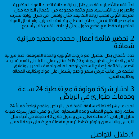
ابدأ بتقييم الأضرار بدقة من خلال زيارة ميدانية لتحديد المواد المتضررة
والضروريات الأساسية. ضع قائمة محدودة من الأعمال اللازمة خلال
المرحلة الأولى لتجنب زيادة التكاليف. مثال واقعي: في منزل يواجه تسرب
ماء، حصر التكاليف في إصلاح السطح، وتجفيف الجدران، واستبدال المواد
المتضررة فقط مع وضع جدول زمني لإعادة التقييم خلال أسبوع.
2. تحضير قائمة أعمال محددة وتحديد ميزانية
شفافة
حدد الأعمال بكل تفصيل مع درجات الأولوية والمدة المتوقعة. ضع ميزانية
تكفل الاحتياطي للطوارئ بنحو 10, 15%. مثال عملي: بناءاً على تقييم تسرب،
تتضمن القائمة: إصلاح السطح، توجيه المياه، وتجفيف الجدران وتوثيق
التكلفة في قالب عرض سعر واضح يشتمل على مواد وتكاليف العمالة
وتكاليف النقل.
3. اختيار شركة موثوقة مع تغطية 24 ساعة
وخدمات طوارئ في الرياض
ابحث عن شركة تملك سابقة تنفيذية في الرياض وتقدم تواجداً فعلياً 24
ساعة. راجع تقييم العملاء ومدة الاستجابة. مثال واقعي: اختيار شركة صيانة
منازل الرياض 24 ساعة تعلن عن وصول خلال 40 دقيقة في أحياء مثل
النرجس والياسمين وتوفر خطط ترميم مفصلة مع ضمان جودة العمل.
4. خلال التواصل