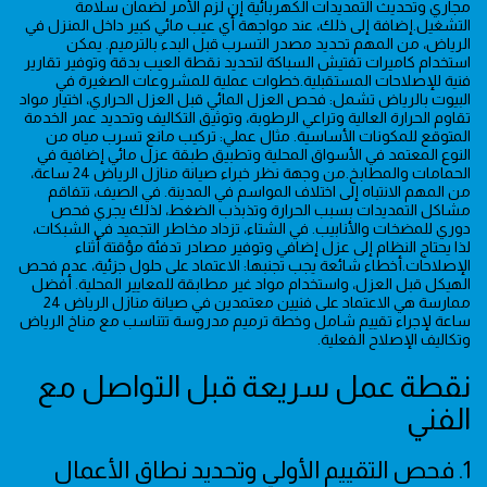
مجاري وتحديث التمديدات الكهربائية إن لزم الأمر لضمان سلامة
التشغيل.إضافة إلى ذلك، عند مواجهة أي عيب مائي كبير داخل المنزل في
الرياض، من المهم تحديد مصدر التسرب قبل البدء بالترميم. يمكن
استخدام كاميرات تفتيش السباكة لتحديد نقطة العيب بدقة وتوفير تقارير
فنية للإصلاحات المستقبلية.خطوات عملية للمشروعات الصغيرة في
البيوت بالرياض تشمل: فحص العزل المائي قبل العزل الحراري، اختيار مواد
تقاوم الحرارة العالية وتراعي الرطوبة، وتوثيق التكاليف وتحديد عمر الخدمة
المتوقع للمكونات الأساسية. مثال عملي: تركيب مانع تسرب مياه من
النوع المعتمد في الأسواق المحلية وتطبيق طبقة عزل مائي إضافية في
الحمامات والمطابخ.من وجهة نظر خبراء صيانة منازل الرياض 24 ساعة،
من المهم الانتباه إلى اختلاف المواسم في المدينة. في الصيف، تتفاقم
مشاكل التمديدات بسبب الحرارة وتذبذب الضغط، لذلك يجري فحص
دوري للمضخات والأنابيب. في الشتاء، تزداد مخاطر التجميد في الشبكات،
لذا يحتاج النظام إلى عزل إضافي وتوفير مصادر تدفئة مؤقتة أثناء
الإصلاحات.أخطاء شائعة يجب تجنبها: الاعتماد على حلول جزئية، عدم فحص
الهيكل قبل العزل، واستخدام مواد غير مطابقة للمعايير المحلية. أفضل
ممارسة هي الاعتماد على فنيين معتمدين في صيانة منازل الرياض 24
ساعة لإجراء تقييم شامل وخطة ترميم مدروسة تتناسب مع مناخ الرياض
وتكاليف الإصلاح الفعلية.
نقطة عمل سريعة قبل التواصل مع
الفني
1. فحص التقييم الأولي وتحديد نطاق الأعمال