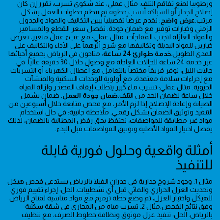
ورطوبياً لمنع تفاقم التلف. مثال عملي: عند شكوى تسرب، نقرر إن كان
إصلاح الجدار أو السباكة أنسب خطوة
ثم ننظم خطوات العمل بشكل
مرتب.
عرض واضح
: نقدم عرضاً تفصيلياً يبين التكاليف والمواد والجدول
الزمني وخيارات توفير مع ضمان جودة. نفصل سعر القطع والمسامير
والمواد العازلة لتجنب المفاجآت. مثال عملي: مع عبء عمل متغير، نعرض
خيارين للمواد البديلة وتكاليفها مع شرح أثرهما على الأداء والتكاليف على
المدى الطويل.
خدمة طوارئ 24 ساعة
: متاحون في الرياض بجميع أحيائها
عبر خدمة 24 ساعة للحالات العاجلة مع وصول خلال 30 دقيقة غالباً. في
حالات الليل، نوفر فريقاً مختصاً بالتعامل مع أعطال الكهرباء أو التسربات
مع إجراءات سلامة معتمدة، مع أولوية للوحدات السكنية والمنشآت
الحيوية. مثال عملي: تسرب ماء كبير يتطلب إيقاف المصدر وإزالة المياه
خلال ساعة لضمان الحد من التلف.
ضمان جودة العمل
: ضمان يشمل
الصيانة وإعادة الإصلاح إذا لزم الأمر، مع فحص متابعة خلال أسبوعين من
التنفيذ وتوثيق الضمان بشكل رقمـي. ملاحظة جانبية: في حال استخدام
مواد غير مطابقة للمواصفات، نحتفظ بحق رفض المطالبة بالضمان، لذلك
يفضل اختيار المواد الأصلية وتوثيق المواصفات قبل البدء.
أمثلة واقعية وحلول فورية قابلة
للتنفيذ
مثال 1: وجود شروخ جدارية في جدران الفيلا بالرياض يستدعي فحص هيكل
وتحديث العزل الحراري والمائي قبل أي تشطيبات. الحل: إجراء تقييم فوري
للهيكل واختبار العزل، ثم وضع خطة ترميم مع مواد مناسبة لمناخ الرياض
وفق نتائج الفحص.مثال 2: تسرب مياه من المجاري في شقة سكنية
بالرياض. الحل: تنفيذ عزل موثوق ونظافة خطوط الصرف، مع تنظيف