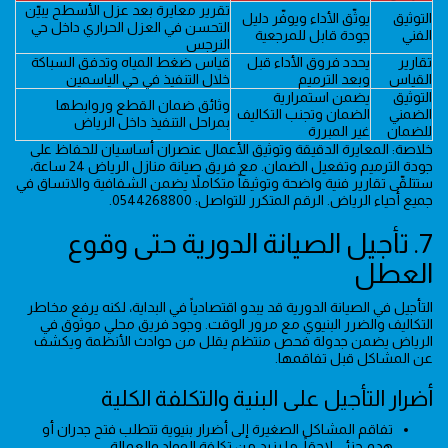
تقرير معايرة بعد عزل الأسطح يبيّن
التوثيق
يوثّق الأداء ويوفّر دليل
التحسن في العزل الحراري داخل حي
الفني
جودة قابل للمرجعية
النرجس
تقارير
يحدد فروق الأداء قبل
قياس ضغط المياه وتدفق السباكة
القياس
وبعد الترميم
خلال التنفيذ في حي الياسمين
التوثيق
يضمن استمرارية
وثائق ضمان القطع وروابطها
الضمني
الضمان وتجنب التكاليف
بمراحل التنفيذ داخل الرياض
للضمان
غير المبررة
خلاصة: المعايرة الدقيقة وتوثيق الأعمال عنصران أساسيان للحفاظ على
جودة الترميم وتفعيل الضمان. مع فريق صيانة منازل الرياض 24 ساعة،
ستتلقّى تقارير فنية واضحة وتوثيقاً متكاملاً يضمن الشفافية والاتساق في
جميع أحياء الرياض. الرقم المتكرر للتواصل: 0544268800.
7. تأجيل الصيانة الدورية حتى وقوع
العطل
التأجيل في الصيانة الدورية قد يبدو اقتصادياً في البداية، لكنه يرفع مخاطر
التكاليف والضرر البنيوي مع مرور الوقت. وجود فريق محلي موثوق في
الرياض يضمن جدولة فحص منتظم يقلل من حوادث الأنظمة ويكشف
عن المشاكل قبل تفاقمها.
أضرار التأجيل على البنية والتكلفة الكلية
تفاقم المشاكل الصغيرة إلى أضرار بنيوية تتطلب فتح جدران أو
هدم جزئي لاحقاً، ما يزيد من تكلفة المواد والعمالة.