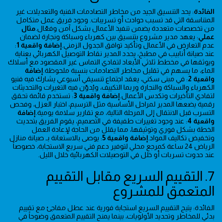
الفائدة
: يحد التنسيق الجيد من مخاطر التصادمات الفنية والتعديلات غير
المتناسقة التي قد تسبب حوادث أو تسريبات. وجود فريق عمل متكامل
من تخصصات متعددة يضمن تنفيذ الأعمال بشكل آمن وفعّال.
مثال
عملي
: يعهد مدير مشروع بتنسيق بين كهرباء وسباكة ونجارة لضمان
عدم التعارض في الأعمال وتأكيد توافق الجدول الزمني.
إضافة واقعية 1
:
عند صيانة أنابيب في مطبخ، يحدد المدير نقاط التوصيل الكهربائي بعناية
ويوثقها في مخطط ثلاثي الأبعاد لتفادي التماس غير المقصود مع أسلاك
الماء، ما يسهم في تقليل مخاطر التصادمات بنسبة ملحوظة.
إضافة
واقعية 2
: في مبنى سكني، يعقد اجتماع تنسيقي أسبوعي يشارك فيه فنيو
الكهرباء والسباكة والنجارة وربما التكييف، ويُدوّن فيه التغيرات والتحديثات
لتفادي التأخيرات وتكدس الأعمال.
إضافة واقعية 3
: تستخدم قائمة تحقق
رقمية يضعها المدير لمراحل الأساسية مثل الترسيم، اختبار العزل، وفحص
التسرب قبل الانتقال إلى المرحلة التالية، مع تقارير سلامة يومية.
إضافة
واقعية 4
: عند وجود تغييرات طفيفة في التصميم، يقوم الفريق بتحديث
الخطة بشكل فوري وتوثيقها، مما يقلل من الحاجة لإعادة العمل
وتخفيض تكاليف المواد.
إضافة واقعية 5
: يوصى بالاستعانة بـ صيانة منازل
الرياض 24 ساعة كمرجع محلي لتوفير دعم فني سريع الاستجابة، خصوصاً
عند حدوث تسربات أو خلل في التوصيلات الكهربائية خلال الليل.
7. التقييم السريع مقابل التقييم
المتعمق للمشروع
الفائدة: يتيح التقييم السريع استجابة فورية عند عطل مفاجئ مع تقييم
بدئي للمخاطر وتحديد الأولويات، بينما يمنح التقييم المتعمق وضوحاً في