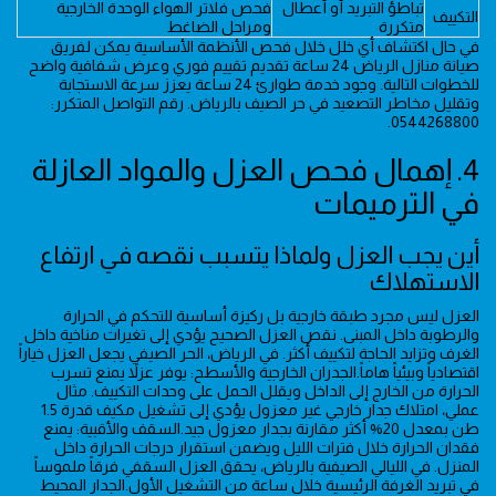
تباطؤ التبريد أو أعطال
فحص فلاتر الهواء الوحدة الخارجية
التكييف
متكررة
ومراحل الضاغط
في حال اكتشاف أي خلل خلال فحص الأنظمة الأساسية يمكن لفريق
صيانة منازل الرياض 24 ساعة تقديم تقييم فوري وعرض شفافية واضح
للخطوات التالية. وجود خدمة طوارئ 24 ساعة يعزز سرعة الاستجابة
وتقليل مخاطر التصعيد في حر الصيف بالرياض. رقم التواصل المتكرر:
0544268800.
4. إهمال فحص العزل والمواد العازلة
في الترميمات
أين يجب العزل ولماذا يتسبب نقصه في ارتفاع
الاستهلاك
العزل ليس مجرد طبقة خارجية بل ركيزة أساسية للتحكم في الحرارة
والرطوبة داخل المبنى. نقص العزل الصحيح يؤدي إلى تغيرات مناخية داخل
الغرف وتزايد الحاجة لتكييف أكثر. في الرياض، الحر الصيفي يجعل العزل خياراً
اقتصادياً وبيئياً هاماً.الجدران الخارجية والأسطح: يوفر عزلاً يمنع تسرب
الحرارة من الخارج إلى الداخل ويقلل الحمل على وحدات التكييف. مثال
عملي، امتلاك جدار خارجي غير معزول يؤدي إلى تشغيل مكيف قدرة 1.5
طن بمعدل 20% أكثر مقارنة بجدار معزول جيد.السقف والأقبية: يمنع
فقدان الحرارة خلال فترات الليل ويضمن استقرار درجات الحرارة داخل
المنزل. في الليالي الصيفية بالرياض، يحقق العزل السقفي فرقاً ملموساً
في تبريد الغرفة الرئيسية خلال ساعة من التشغيل الأول.الجدار المحيط