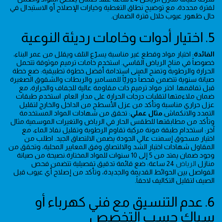
لفترة محددة، مع توضيح نطاق التغطية وخيارات الإصلاح أو الاستبدال في
حال ظهور عيوب خلال فترة الضمان.
5. اختيار أدوات وخامات رديئة النوعية
الفائدة
: اختيار مواد وقطع غير مناسبة يسرّع التلف ويقلل من عمر البناء،
خصوصاً في مناخ الرياض القاسي. استخدم خامات ترميم موثوقة تتحمل
الحرارة والرطوبة وتمنح المبنى استدامة أفضل.خطوة تطبيقية: ضع خطة
صيانة سنوية تتضمن فحصاً دوريّاً للمسامير والربطات والشقوق الصغيرة
قبل تفاقمها. اختر مواد ترميم ذات مقاومة عالية للجفاف والحرارة، مع
ضمان ملاءمتها لتقلبات درجات الحرارة على مدار العام. استخدم طبقات
عزل حراري مناسبة وتأكد من عزل الأسطح من الداخل والخارج لتقليل
التمدد والانكماش.
مثال عملي
: تحقق من شهادات المواد المستخدمة
وتأكد من مطابقتها للطقس الحار في الرياض والتغيرات الموسمية.مثال
آخر: استخدام طبقة مونة مركبة تقاوم الرطوبة وتقليل نفاذ الماء، مع
اختيار مسحوق إسمنت عالي الجودة يضمن الالتصاق الجيد. اطلب من
المقاول شهادات اختبار الشد والالتصاق وفق المعايير المحلية، وتحقق من
وجود ضمان يمتد من 5 إلى 10 سنوات للمواد المختارة.نصيحة من صيانة
منازل
الرياض
24 ساعة: ضع قائمة تدقيق تفصيلية تتضمن فحص
الفواصل بين الحوائط القديمة والجديدة، وتأكد من إصلاح أي عيوب قبل
الصيف لتقليل التكاليف لاحقاً.
6. عدم التنسيق مع فني كهرباء أو
سباك حسب التخصص