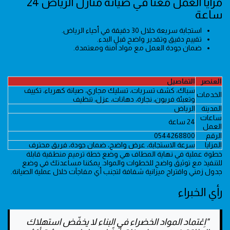
مزايا العمل معنا في صيانة منازل الرياض 24
ساعة
استجابة سريعة خلال 30 دقيقة في أحياء الرياض.
تقييم دقيق وتقدير واضح قبل البدء.
ضمان جودة العمل مع مواد آمنة ومعتمدة.
العنصر
التفاصيل
سباك، كشف تسربات، تسليك مجاري، صيانة كهرباء، تكييف
الخدمات
وتعبئة فريون، نجارة، دهانات، عزل، تنظيف
المدينة
الرياض
ساعات
24 ساعة
العمل
الرقم
0544268800
المزايا
سرعة الاستجابة، عرض واضح، ضمان جودة، فريق محترف
خطوة عملية في نهاية المطاف هي وضع خطة ترميم منطقية قابلة
للتنفيذ مع توثيق واضح للخطوات والمواد. يمكننا مساعدتك في وضع
جدول زمني واقتراح ميزانية شفافة لتجنب أي مفاجآت خلال عملية الصيانة.
رأي الخبراء
"اِعْتماد المواد الخضراء في البناء لا يخفّض استهلاك