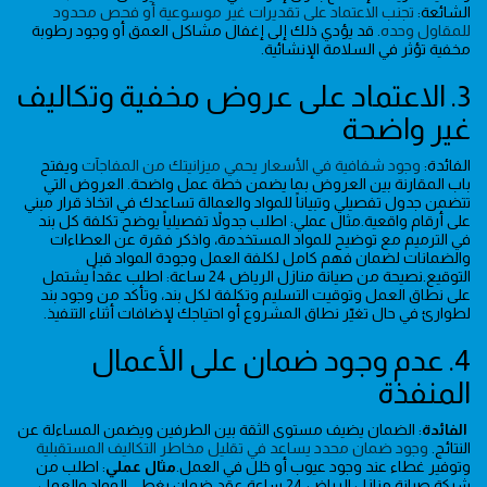
الشائعة:
تجنب الاعتماد على تقديرات غير موسوعية أو فحص محدود
للمقاول وحده
. قد يؤدي ذلك إلى إغفال مشاكل العمق أو وجود رطوبة
مخفية تؤثر في السلامة الإنشائية.
3. الاعتماد على عروض مخفية وتكاليف
غير واضحة
الفائدة:
وجود شفافية في الأسعار يحمي ميزانيتك من المفاجآت
ويفتح
باب المقارنة بين العروض بما يضمن خطة عمل واضحة. العروض التي
تتضمن جدول تفصيلي وتبياناً للمواد والعمالة تساعدك في اتخاذ قرار مبني
على أرقام واقعية.مثال عملي: اطلب جدولاً تفصيلياً يوضح تكلفة كل بند
في الترميم مع توضيح للمواد المستخدمة، واذكر فقرة عن العطاءات
والضمانات لضمان فهم كامل لكلفة العمل وجودة المواد قبل
التوقيع.نصيحة من صيانة منازل الرياض 24 ساعة: اطلب عقداً يشتمل
على نطاق العمل وتوقيت التسليم وتكلفة لكل بند، وتأكد من وجود بند
لطوارئ في حال تغيّر نطاق المشروع أو احتياجك لإضافات أثناء التنفيذ.
4. عدم وجود ضمان على الأعمال
المنفذة
الفائدة
: الضمان يضيف مستوى الثقة بين الطرفين ويضمن المساءلة عن
النتائج.
وجود ضمان محدد يساعد في تقليل مخاطر التكاليف المستقبلية
وتوفير غطاء عند وجود عيوب أو خلل في العمل.
مثال عملي
: اطلب من
شركة صيانة منازل الرياض 24 ساعة عقد ضمان يغطي المواد والعمل