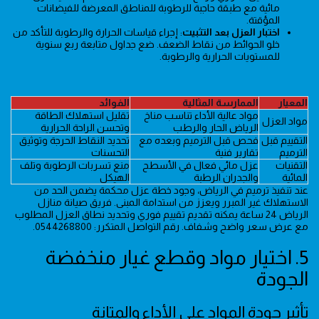
مائية مع طبقة حاجبة للرطوبة للمناطق المعرضة للفيضانات
المؤقتة.
اختبار العزل بعد التثبيت
: إجراء قياسات الحرارة والرطوبة للتأكد من
خلو الحوائط من نقاط الضعف. ضع جداول متابعة ربع سنوية
للمستويات الحرارية والرطوبة.
المعيار
الممارسة المثالية
الفوائد
مواد عالية الأداء تناسب مناخ
تقليل استهلاك الطاقة
مواد العزل
الرياض الحار والرطب
وتحسن الراحة الحرارية
التقييم قبل
فحص قبل الترميم وبعده مع
تحديد النقاط الحرجة وتوثيق
الترميم
تقارير فنية
التحسنات
التقنيات
عزل مائي فعال في الأسطح
منع تسربات الرطوبة وتلف
المائية
والجدران الرطبة
الهيكل
عند تنفيذ ترميم في الرياض، وجود خطة عزل محكمة يضمن الحد من
الاستهلاك غير المبرر ويعزز من استدامة المبنى. فريق صيانة منازل
الرياض 24 ساعة يمكنه تقديم تقييم فوري وتحديد نطاق العزل المطلوب
مع عرض سعر واضح وشفاف. رقم التواصل المتكرر: 0544268800.
5. اختيار مواد وقطع غيار منخفضة
الجودة
تأثير جودة المواد على الأداء والمتانة