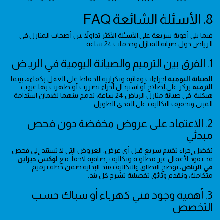
8. الأسئلة الشائعة FAQ
فيما يلي أجوبة سريعة على الأسئلة الأكثر تداولاً بين أصحاب المنازل في
الرياض حول صيانة المنازل وخدمات 24 ساعة.
1. الفرق بين الترميم والصيانة اليومية في الرياض
الصيانة اليومية
إجراءات وقائية وتكرارية للحفاظ على العمل بكفاءة، بينما
الترميم
يركز على إصلاح أو استبدال أجزاء تضررت أو ظهرت بها عيوب
هيكلية. في صيانة منازل الرياض 24 ساعة، ندمج بينهما لضمان استدامة
المبنى وتخفيف التكاليف على المدى الطويل.
2. الاعتماد على عروض مخفضة دون فحص
مبدئي
يُفضل إجراء تقييم سريع قبل أي عرض. العروض التي لا تستند إلى فحص
قد تقود لأعمال غير مطلوبة وتكاليف إضافية لاحقاً. مع
لوكس ديزاين
في الرياض
، نوضح النطاق والتكاليف منذ البداية ضمن خطة ترميم
متكاملة، ونقدم وثائق تفصيلية تشرح كل بند.
3. أهمية وجود فني كهرباء أو سباك حسب
التخصص