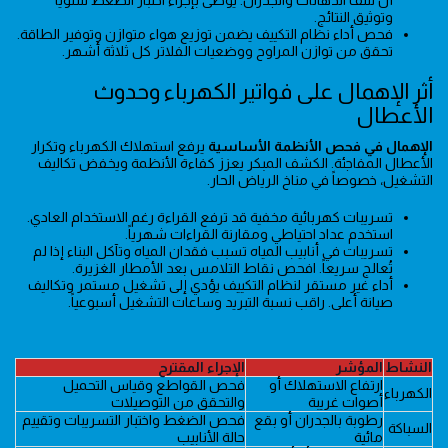
وتوثيق النتائج.
فحص أداء نظام التكييف يضمن توزيع هواء متوازن وتوفير الطاقة.
تحقق من توازن المراوح ووضعيات الفلاتر كل ثلاثة أشهر.
أثر الإهمال على فواتير الكهرباء وحدوث
الأعطال
الإهمال في فحص الأنظمة الأساسية
يرفع استهلاك الكهرباء وتكرار
الأعطال المفاجئة. الكشف المبكر يعزز كفاءة الأنظمة ويخفض تكاليف
التشغيل، خصوصاً في مناخ الرياض الحار.
تسريبات كهربائية مخفية قد ترفع القراءة رغم الاستخدام العادي.
استخدم عداد احتياطي ومقارنة القراءات شهرياً.
تسريبات في أنابيب المياه تسبب فقدان المياه وتآكل البناء إذا لم
تُعالج سريعاً. افحص نقاط التلامس بعد الأمطار الغزيرة.
أداء غير مستقر لنظام التكييف يؤدي إلى تشغيل مستمر وتكاليف
صيانة أعلى. راقب نسبة التبريد وساعات التشغيل أسبوعياً.
النشاط
المؤشر
الإجراء المقترح
ارتفاع الاستهلاك أو
فحص القواطع وقياس التحميل
الكهرباء
أصوات غريبة
والتحقق من التوصيلات
رطوبة بالجدران أو بقع
فحص الضغط واختبار التسريبات وتقييم
السباكة
مائية
حالة الأنابيب