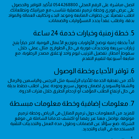
اتصل مباشرة على الرقم المحلي 0544268800 لتأكيد التوافر والحصول
على عرض فوري وخطة ترميم تفصيلية تتناسب مع ميزانيتك وتطلعاتك.
اطلب تفصيلاً عن خطوات المتابعة وموعد البدء وتكاليف العمالة والمواد
بدقة، واطلب عقداً يحدد المسؤوليات والضمانات.
5. خطة زمنية وخيارات خدمة 24 ساعة
ابدأ بخطة زمنية توضح الأولويات وتوزيع الأعمال اليومية. اختر خياراً يتيح
زيارات سريعة وتجديدات فورية في حال الطوارئ. مثال عملي: خلال
سقوط أمطار، تفضيل الترتيب ليوم واحد لإغلاق مصدر الرطوبة، مع
متابعة أسبوعية لتقييم التقدم.
6. توافر الأحياء وخطة الوصول
تأكد من تغطية الخدمة للأحياء الرئيسية مثل النرجس والياسمين والرمال
والشفا والسويدي لضمان وصول سريع وجودة عمل. اطلب خطط بديلة
في حال ارتفاع الطلب المؤقت أو ازدحام الطرق خلال فترات الذروة.
7. معلومات إضافية وخطة معلومات مبسطة
للمزيد من المعلومات حول ترميم المنازل في الرياض وخطة ترميم
موثوقة، تواصل معنا عبر رقمنا أو اكتشف خدماتنا الشاملة في موقع
الشركة. ضع سؤالاً عن الضمانات وطول مدة العمل والتحديثات التقنية
المستخدمة في البناء والتجديد.