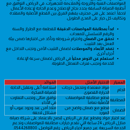
المواصفات الفنية واللزوجة والملاءمة للتجهيزات. في الرياض، التوافق مع
أنظمة الصيانة السابقة يحدد نجاح الإصلاح وعدم الحاجة لإعادة الأعمال
لاحقاً. اعتمد على فني محترف يفهم الفرق بين القطع الأصلية والمقلدة
وتكاليف كل خيار على المدى الطويل.
ابدأ بمطابقة المواصفات الدقيقة
للقطعة مع الطراز والسنة
والرقم التسلسلي للمعدات.
تحقق من الضمان
واحترام شروطه وتأكد من اختبارها ضمن بيئة
العمل بعد التثبيت.
تفقد الأبعاد والموصلات
لضمان التثبيت الآمن وتجنب التداخل مع
أجزاء أخرى.
استعلم عن التوفر محلياً
في الرياض لضمان سرعة الإعادة
للخدمة وتجنب فترات التعطل الطويلة.
المعيار
الاختيار الأمثل
الفوائد
مواد معتمدة وتتحمل درجات
استدامة أعلى وتقليل الحاجة
الخام
الحرارة القصوى
للصيانة المبكرة
قطع مطابقة للمواصفات
توافق مثالي وتجنب التفاوت
المطابقة
الأصلية تماماً
في الأداء
قطع مع ضمان واضح من
ملاذ آمن عند وجود عيوب أو
الضمان
المورد
مشاكل لاحقة
عند اختيار مواد وقطع غيار في الرياض، يُنصح بالاعتماد على شركة صيانة
منازل الرياض 24 ساعة التي تقدم خيارات مطابقة للمواصفات وتدعم
الخدمة السريعة عبر جميع أحياء الرياض. رقم التواصل: 0544268800.