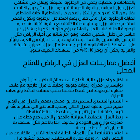
بالحمامات والمطابخ: يحمي من الرطوبة المنبعثة ويقلل من مشاكل
العزل حول المواسير والمواد الخرسانية. وجود عزل مائي حول الأنابيب
يقلل من التكاثف ويمنع تشكل العفن في المناطق الرطبة.المناطق
القابلة للرطوبة: عزل مائي فعال يمنع امتصاص الرطوبة وتكوّن العفن.
استخدم طبقة عزل بيو-متوسطة الكثافة مع حشوة ثقيلة عند حدود
الرطوبة العالية.غياب العزل الملائم يرفع فاتورة الكهرباء بشكل غير
مباشر من خلال تشغيل مكثف، وهو أمر شائع في أحياء الرياض مثل
النرجس والياسمين والشفا، حيث تتفاوت درجات الحرارة بين الغرف وتؤثر
على استهلاك الطاقة اليومية. إجراء بسيط مثل عزل الجدران الشرقية
والغربية يمكن أن يوفر 10, 15% من استهلاك التكييف سنوياً.
أفضل ممارسات العزل في الرياض للمناخ
المحلي
اختر مواد عزل عالية الأداء
تناسب مناخ الرياض الحار: ألواح
بوليسترين محززة، رغوات صوتية، وطبقات عزل خارجية مع غلاف
مقاوم للرطوبة. اختر سُمكاً مناسباً حسب مساحة الحائط وتوقعات
الحرارة.
التقييم المسبق للفحص
بفريق مختص بفحص العزل قبل البدء:
تقييم مدى فاعلية العزل الحالي وتحديد المناطق التي تحتاج تدفئة أو
تبريد إضافية. اعمل تقرير فني بملاحظات نقطة بنقطة.
ربط العزل بتخطيط الميزانية
والجدول الزمني: ضع خطة عزل
متدرجة توازن بين الجودة والتكاليف. ابدأ بالأهم مثل السقف ثم
الجدران ثم الأسطح الرطبة.
اعتماد تقنيات العزل المولِّد للطاقة
لحماية الأنابيب والكابلات من
التحميل الحراري ورفع كفاءة الاستهلاك. استخدم أغشية عزل