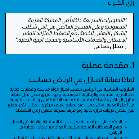
رأي الخبراء
"التطويرات السريعة داخلياً في المملكة العربية
السعودية وعلى المسرح العالمي هي التي شكّلت
الشكل النهائي للخطة، مع الضغط المتزايد لتوفير
الإسكان والخدمات الأساسية وتحديث البنية التحتية."
,
محلل صناعي
1. مقدمة عملية
لماذا صيانة المنازل في الرياض حساسة
الظروف المناخية في الرياض
تتطلب اختيار مواد مناسبة وعمليات حماية
ضد الحرارة الشديدة والرطوبة الموسمية. وجود فريق محلي مثل صيانة
منازل الرياض 24 ساعة يضمن فهماً ميدانياً للطقس والتحديات اليومية
في أحياء المدينة. مثال عملي، عند تصليح تكييف مركزي يتطلب الأمر قطع
غيار تتحمل درجات حرارة عالية وتوافرها بسرعة لتقليل زمن الانقطاع.
الاعتماد على خبرة محلية يعزز سرعة الاستجابة والدقة في العمل.
فهم الاحتياجات المناخية وتكييف المواد مع درجات الحرارة في
الرياض.
وجود دعم طوارئ على مدار 24 ساعة لتقليل مخاطر الانقطاع