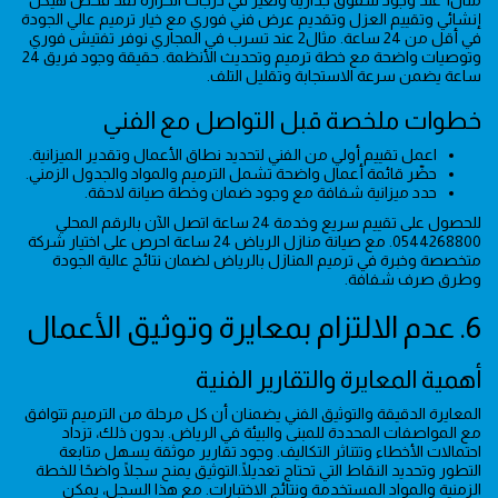
إنشائي وتقييم العزل وتقديم عرض فني فوري مع خيار ترميم عالي الجودة
في أقل من 24 ساعة. مثال2 عند تسرب في المجاري نوفر تفتيش فوري
وتوصيات واضحة مع خطة ترميم وتحديث الأنظمة. حقيقة وجود فريق 24
ساعة يضمن سرعة الاستجابة وتقليل التلف.
خطوات ملخصة قبل التواصل مع الفني
اعمل تقييم أولي من الفني لتحديد نطاق الأعمال وتقدير الميزانية.
حضّر قائمة أعمال واضحة تشمل الترميم والمواد والجدول الزمني.
حدد ميزانية شفافة مع وجود ضمان وخطة صيانة لاحقة.
للحصول على تقييم سريع وخدمة 24 ساعة اتصل الآن بالرقم المحلي
0544268800. مع صيانة منازل الرياض 24 ساعة احرص على اختيار شركة
متخصصة وخبرة في ترميم المنازل بالرياض لضمان نتائج عالية الجودة
وطرق صرف شفافة.
6. عدم الالتزام بمعايرة وتوثيق الأعمال
أهمية المعايرة والتقارير الفنية
المعايرة الدقيقة والتوثيق الفني يضمنان أن كل مرحلة من الترميم تتوافق
مع المواصفات المحددة للمبنى والبيئة في الرياض. بدون ذلك، تزداد
احتمالات الأخطاء وتتناثر التكاليف. وجود تقارير موثقة يسهل متابعة
التطور وتحديد النقاط التي تحتاج تعديلًا.التوثيق يمنح سجلًا واضحًا للخطة
الزمنية والمواد المستخدمة ونتائج الاختبارات. مع هذا السجل، يمكن