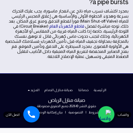
a pipe bursts?
بمجرد اكتشاف تسرب مياه ناتج عن انفجار ماسورة، يجب عليك التحرك
بسرعة وهدوء. الخطوة الأولى والأساسية هي إغلاق المحبس الرئيسي
للمياه (Main Shut-off Valve) فوراً لقطع التدفق ومنع غرق المكان. بعد
ذلك، توجه مباشرة لفصل
قاطع الكهرباء العام
(Circuit Breaker) في
اللوحة الرئيسية، خاصة إذا كانت المياه قريبة من المقابس أو الأجهزة
الكهربائية، وذلك لتجنب حدوث ماس كهربائي قاتل. لا توهق نفسك
بالمجازفة بمحاولة تجفيف المياه قبل تأمين الكهرباء؛ فسلامتك الشخصية
هي الأولوية القصوى. بمجرد السيطرة على التدفق وتأمين الموقع، قم
بفتح الصنابير المنخفضة لتفريغ المياه المتبقية داخل الأنابيب لتقليل
الضغط المتبقي وتسهيل عملية الإصلاح اللاحقة.
الرئيسية
خدماتنا
صيانة منازل الدمام
المزيد
صيانة منازل الرياض
حقوق النشر © 2026 جميع الحقوق محفوظة
الشروط
|
الخصوصية
|
بيان إمكانية الوصول
واتساب
اتصل الآن