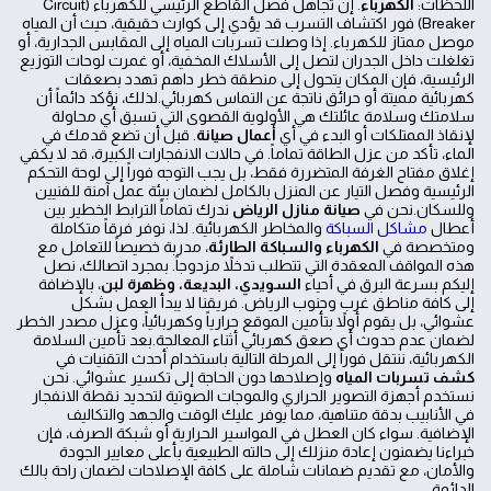
اللحظات:
الكهرباء
. إن تجاهل فصل القاطع الرئيسي للكهرباء (Circuit
Breaker) فور اكتشاف التسرب قد يؤدي إلى كوارث حقيقية، حيث أن المياه
موصل ممتاز للكهرباء. إذا وصلت تسربات المياه إلى المقابس الجدارية، أو
تغلغلت داخل الجدران لتصل إلى الأسلاك المخفية، أو غمرت لوحات التوزيع
الرئيسية، فإن المكان يتحول إلى منطقة خطر داهم تهدد بصعقات
كهربائية مميتة أو حرائق ناتجة عن التماس كهربائي.لذلك، نؤكد دائماً أن
سلامتك وسلامة عائلتك هي الأولوية القصوى التي تسبق أي محاولة
لإنقاذ الممتلكات أو البدء في أي
أعمال صيانة
. قبل أن تضع قدمك في
الماء، تأكد من عزل الطاقة تماماً. في حالات الانفجارات الكبيرة، قد لا يكفي
إغلاق مفتاح الغرفة المتضررة فقط، بل يجب التوجه فوراً إلى لوحة التحكم
الرئيسية وفصل التيار عن المنزل بالكامل لضمان بيئة عمل آمنة للفنيين
وللسكان.نحن في
صيانة منازل الرياض
ندرك تماماً الترابط الخطير بين
أعطال
مشاكل السباكة
والمخاطر الكهربائية. لذا، نوفر فرقاً متكاملة
ومتخصصة في
الكهرباء والسباكة الطارئة
، مدربة خصيصاً للتعامل مع
هذه المواقف المعقدة التي تتطلب تدخلاً مزدوجاً. بمجرد اتصالك، نصل
إليكم بسرعة البرق في أحياء
السويدي، البديعة، وظهرة لبن
، بالإضافة
إلى كافة مناطق غرب وجنوب الرياض. فريقنا لا يبدأ العمل بشكل
عشوائي، بل يقوم أولاً بتأمين الموقع حرارياً وكهربائياً، وعزل مصدر الخطر
لضمان عدم حدوث أي صعق كهربائي أثناء المعالجة.بعد تأمين السلامة
الكهربائية، ننتقل فوراً إلى المرحلة التالية باستخدام أحدث التقنيات في
كشف تسربات المياه
وإصلاحها دون الحاجة إلى تكسير عشوائي. نحن
نستخدم أجهزة التصوير الحراري والموجات الصوتية لتحديد نقطة الانفجار
في الأنابيب بدقة متناهية، مما يوفر عليك الوقت والجهد والتكاليف
الإضافية. سواء كان العطل في المواسير الحرارية أو شبكة الصرف، فإن
خبراءنا يضمنون إعادة منزلك إلى حالته الطبيعية بأعلى معايير الجودة
والأمان، مع تقديم ضمانات شاملة على كافة الإصلاحات لضمان راحة بالك
الدائمة.