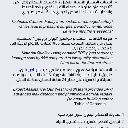
أسباب الانفجار التقنية:
تعطل ثرموستات السخان (أعلى من
65 درجة مئوية) أو تلف صمام الأمان يؤدي لزيادة الضغط
وانفجار الأنابيب، لذا الفحص الدوري كل 6 أشهر ضروري.
(Technical Causes: Faulty thermostats or damaged safety
valves lead to pressure surges; periodic maintenance
every 6 months is essential.)
جودة الخامات:
استخدام مواسير "البولي بروبلين" المعتمدة
يقلل من مخاطر التسرب بنسبة 55% مقارنة بالأنواع الرديئة التي
لا تتحمل الإجهاد الحراري.
(Material Quality: Using certified PPR pipes reduces
leakage risks by 55% compared to low-quality alternatives
that fail under thermal stress.)
الاستعانة بالمختصين:
يوفر فريقنا في غرب
الرياض
(لبن،
طويق، نمار، إلخ) حلولاً تقنية متطورة لكشف التسربات وإصلاح
السباكة والكهرباء على مدار 24 ساعة لضمان سلامة المبنى.
(Expert Assistance: Our West Riyadh team provides 24/7
advanced leak detection and plumbing/electrical repairs
to ensure building safety.)
Table of Contents
1. محاولة الإصلاح اليدوي بدون خبرة فنية
2. تجاهل قاطع الكهرباء عند تسرب المياه