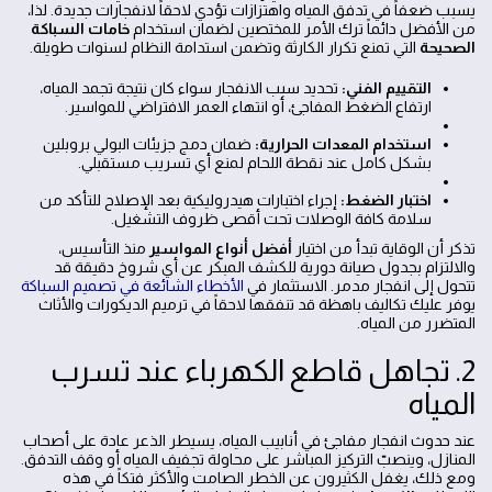
يسبب ضعفاً في تدفق المياه واهتزازات تؤدي لاحقاً لانفجارات جديدة. لذا،
من الأفضل دائماً ترك الأمر للمختصين لضمان استخدام
خامات السباكة
الصحيحة
التي تمنع تكرار الكارثة وتضمن استدامة النظام لسنوات طويلة.
التقييم الفني:
تحديد سبب الانفجار سواء كان نتيجة تجمد المياه،
ارتفاع الضغط المفاجئ، أو انتهاء العمر الافتراضي للمواسير.
استخدام المعدات الحرارية:
ضمان دمج جزيئات البولي بروبلين
بشكل كامل عند نقطة اللحام لمنع أي تسريب مستقبلي.
اختبار الضغط:
إجراء اختبارات هيدروليكية بعد الإصلاح للتأكد من
سلامة كافة الوصلات تحت أقصى ظروف التشغيل.
تذكر أن الوقاية تبدأ من اختيار
أفضل أنواع المواسير
منذ التأسيس،
والالتزام بجدول صيانة دورية للكشف المبكر عن أي شروخ دقيقة قد
تتحول إلى انفجار مدمر. الاستثمار في
الأخطاء الشائعة في تصميم السباكة
يوفر عليك تكاليف باهظة قد تنفقها لاحقاً في ترميم الديكورات والأثاث
المتضرر من المياه.
2. تجاهل قاطع الكهرباء عند تسرب
المياه
عند حدوث انفجار مفاجئ في أنابيب المياه، يسيطر الذعر عادة على أصحاب
المنازل، وينصبّ التركيز المباشر على محاولة تجفيف المياه أو وقف التدفق.
ومع ذلك، يغفل الكثيرون عن الخطر الصامت والأكثر فتكاً في هذه