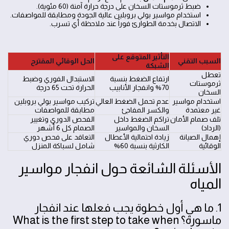
ضبط ثرموستات السخان على درجة حرارة آمنة (60 مئوية).
استخدام مواسير بولي بروبلين عالية الجودة ومطابقة للمواصفات.
الاتصال بخدمة الطوارئ فوراً عند ملاحظة أي تسرب.
التأثير المتوقع على
السبب التقني
الحل الوقائي المقترح
الشبكة
تعطل
ارتفاع الضغط بنسبة
الاستبدال الفوري وضبط
ثرموستات
70% وانفجار الأنابيب
الحرارة تحت 65 درجة
السخان
استخدام مواسير
عدم تحمل الضغط العالي
تركيب مواسير بولي بروبلين
غير معتمدة
والكسر المفاجئ
مطابقة للمواصفات
تلف صمام الأمان
تراكم الضغط داخل
الفحص الدوري وتغيير
(الرداد)
السخان والمواسير
الصمام كل 6 أشهر
إهمال الصيانة
زيادة احتمالية الأعطال
التعاقد على فحص دوري
الوقائية
الكارثية بنسبة 60%
شامل لسباكة المنزل
الأسئلة الشائعة حول انفجار مواسير
المياه
1. ما هي أول خطوة يجب فعلها عند انفجار
ماسورة؟ What is the first step to take when