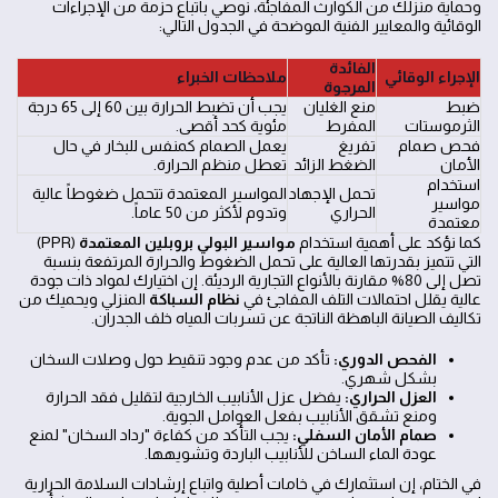
وحماية منزلك من الكوارث المفاجئة، نوصي باتباع حزمة من الإجراءات
الوقائية والمعايير الفنية الموضحة في الجدول التالي:
الفائدة
الإجراء الوقائي
ملاحظات الخبراء
المرجوة
ضبط
منع الغليان
يجب أن تضبط الحرارة بين 60 إلى 65 درجة
الثرموستات
المفرط
مئوية كحد أقصى.
فحص صمام
تفريغ
يعمل الصمام كمنفس للبخار في حال
الأمان
الضغط الزائد
تعطل منظم الحرارة.
استخدام
تحمل الإجهاد
المواسير المعتمدة تتحمل ضغوطاً عالية
مواسير
الحراري
وتدوم لأكثر من 50 عاماً.
معتمدة
كما نؤكد على أهمية استخدام
مواسير البولي بروبلين المعتمدة
(PPR)
التي تتميز بقدرتها العالية على تحمل الضغوط والحرارة المرتفعة بنسبة
تصل إلى 80% مقارنة بالأنواع التجارية الرديئة. إن اختيارك لمواد ذات جودة
عالية يقلل احتمالات التلف المفاجئ في
نظام السباكة
المنزلي ويحميك من
تكاليف الصيانة الباهظة الناتجة عن تسربات المياه خلف الجدران.
الفحص الدوري:
تأكد من عدم وجود تنقيط حول وصلات السخان
بشكل شهري.
العزل الحراري:
يفضل عزل الأنابيب الخارجية لتقليل فقد الحرارة
ومنع تشقق الأنابيب بفعل العوامل الجوية.
صمام الأمان السفلي:
يجب التأكد من كفاءة "رداد السخان" لمنع
عودة الماء الساخن للأنابيب الباردة وتشويهها.
في الختام، إن استثمارك في خامات أصلية واتباع إرشادات السلامة الحرارية