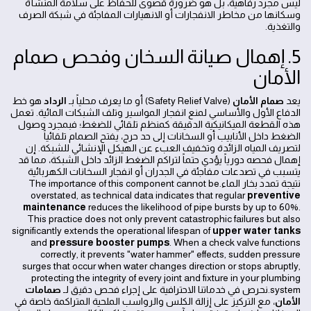
ليس مجرد رفاهية، بل هو ضرورة قصوى للحفاظ على سلامة المنشأة
وسكانها من مخاطر الانفجارات أو الانهيارات المفاجئة في شبكة الصرف
والتغذية.
5. إهمال صيانة السخان وفحص صمام
الأمان
يعد
صمام الأمان
(Safety Relief Valve) أو ما يعرف محلياً بـ
الرداد
هو خط
الدفاع الأول والأساسي لمنع انفجار المواسير وتلف الشبكات المائية. تعمل
هذه القطعة الميكانيكية الدقيقة كمنظم تلقائي للضغط؛ فبمجرد وصول
الضغط داخل الأنابيب أو السخانات إلى حد حرج، يفتح الصمام تلقائياً
لتصريف المياه الزائدة وتخفيف العبء عن الهيكل الإنشائي للشبكة. إن
إهمال فحصه دورياً يؤدي حتماً لتراكم الضغط الزائد داخل الشبكة، مما قد
يتسبب في تصدعات مفاجئة في الجدران أو انفجار السخانات الكهربائية
نتيجة تمدد بخار الماء.The importance of this component cannot be
overstated, as technical data indicates that regular
preventive
maintenance
reduces the likelihood of pipe bursts by up to 60%.
This practice does not only prevent catastrophic failures but also
significantly extends the operational lifespan of
upper water tanks
and
pressure booster pumps
. When a check valve functions
correctly, it prevents "water hammer" effects, sudden pressure
surges that occur when water changes direction or stops abruptly,
protecting the integrity of every joint and fixture in your plumbing
system.نحرص في خدماتنا الاحترافية على إجراء فحص دقيق لـ
صمامات
الأمان
، مع التركيز على إزالة الكلس والرواسب الملحية المتراكمة خاصة في