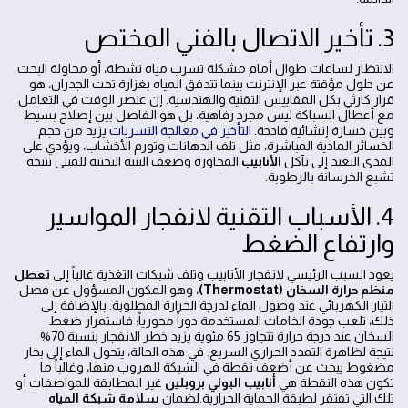
3. تأخير الاتصال بالفني المختص
الانتظار لساعات طوال أمام مشكلة تسرب مياه نشطة، أو محاولة البحث
عن حلول مؤقتة عبر الإنترنت بينما تتدفق المياه بغزارة تحت الجدران، هو
قرار كارثي بكل المقاييس التقنية والهندسية. إن عنصر الوقت في التعامل
مع أعطال السباكة ليس مجرد رفاهية، بل هو الفاصل بين إصلاح بسيط
وبين خسارة إنشائية فادحة.
التأخير في معالجة التسربات
يزيد من حجم
الخسائر المادية المباشرة، مثل تلف الدهانات وتورم الأخشاب، ويؤدي على
المدى البعيد إلى تآكل
الأنابيب
المجاورة وضعف البنية التحتية للمبنى نتيجة
تشبع الخرسانة بالرطوبة.
4. الأسباب التقنية لانفجار المواسير
وارتفاع الضغط
يعود السبب الرئيسي لانفجار الأنابيب وتلف شبكات التغذية غالباً إلى
تعطل
منظم حرارة السخان (Thermostat)
، وهو المكون المسؤول عن فصل
التيار الكهربائي عند وصول الماء لدرجة الحرارة المطلوبة. بالإضافة إلى
ذلك، تلعب جودة الخامات المستخدمة دوراً محورياً؛ فاستمرار ضغط
السخان عند درجة حرارة تتجاوز 65 مئوية يزيد خطر الانفجار بنسبة 70%
نتيجة لظاهرة التمدد الحراري السريع. في هذه الحالة، يتحول الماء إلى بخار
مضغوط يبحث عن أضعف نقطة في الشبكة للهروب منها، وغالباً ما
تكون هذه النقطة هي
أنابيب البولي بروبلين
غير المطابقة للمواصفات أو
تلك التي تفتقر لطبقة الحماية الحرارية.لضمان
سلامة شبكة المياه