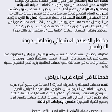
لنظام التدفئة والسخان
قبل دخول فصل الشتاء لتجنب أي حوادث
طارئة.
ملخص الخدمة:
نحن نوفر حلولاً متكاملة لـ
صيانة السباكة
والكهرباء الطارئة
في جميع أحياء غرب الرياض. نعتمد على
خبراء كشف
تسربات المياه
لتقديم خدمة سريعة وموثوقة تضمن حماية منزلك من
كافة
المشاكل التقنية للسباكة
بأسعار تنافسية.
اتصل بنا الآن:
لا تتردد
في التواصل مع خدمة الطوارئ لدينا على مدار 24 ساعة. نصلك فوراً في
أحياء العريجاء، لبن، طويق، نمار، وكافة مناطق غرب الرياض لإنقاذ
الموقف وتقليل الخسائر المادية. "خلها علينا" واستعد راحة بالك فوراً!
مخاطر الإصلاح العشوائي وتجاهل جودة
المواسير
محاولة الإصلاح بنفسك قد تضعف
مواسير البولي بروبلين
المجاورة، مما
يسبب تسربات مخفية داخل الجدران تظهر مستقبلاً كعفن ورطوبة.
استخدام خامات غير مطابقة للمواصفات العالمية يزيد خطر الانفجار بنسبة
50%.
خدماتنا في أحياء غرب الرياض
نقدم خدمات السباكة والكهرباء الطارئة 24 ساعة في جميع أحياء غرب
الرياض، شاملة: حي العريجاء، لبن، طويق، نمار، عرقة، الخزامى، الحزم،
السويدي، البديعة، الرفيعة، أم الحمام، الزهرة، السفارات، الشفا، ضاحية
نمار، ظهرة نمار، العوالي، الغروب، المهدية، البادية، ديراب، ظهرة لبن،
وجميع الأحياء المجاورة.
ملخص الإجراءات الوقائية:
فحص
صمام الأمان
بانتظام لمنع تراكم الضغط.