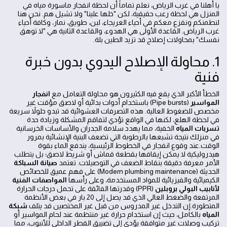
يا أهلنا في غرب الرياض، نعلم تماماً أن لحظة انفجار ماسورة مياه في
المنزل هي لحظة رعب حقيقية، لكن "خلها علينا" ولا تشيل هم. نحن هنا
لنطمنكم ونفزع معكم في أحياء العريجاء، لبن، طويق، نمار، وكافة أحياء
غرب الرياض. القاعدة الأولى هي الهدوء، والقاعدة الثانية هي "لا توهق
نفسك" بمحاولات إصلاح قد تزيد الطين بلة.
1. محاولة الإصلاح اليدوي بدون خبرة
فنية
الخطأ الأكبر الذي يقع فيه الكثيرون هو محاولة التعامل مع
انفجار
المواسير
(Pipe bursts) باستخدام أدوات بدائية أو لاصق مؤقت غير
مخصص للضغوط العالية. هذه التصرفات العشوائية قد تبدو حلولاً سريعة
في لحظة الهلع، لكنها في الواقع تؤدي لتفاقم المشكلة وزيادة حدة
تسربات المياه
الخفية، مما يهدد سلامة الجدران والأساسات الخرسانية
في منزلك نتيجة تشبعها بالرطوبة التي تضعف البنية الإنشائية بمرور
الوقت.عند وقوع انفجار في الخطوط الرئيسية، يندفع الماء بقوة
هيدروليكية لا يمكن إيقافها بقطعة قماش أو شريط لاصق؛ بل يتطلب
الأمر معرفة دقيقة بنقاط الضعف في التوصيلات. تعتمد
صيانة السباكة
الحديثة (Modern plumbing maintenance) على فهم عميق للخصائص
الكيميائية والفيزيائية للمواد المستخدمة، وعلى رأسها
المواصفات الفنية
لأنابيب البولي بروبلين
(PPR) وقدرتها الفائقة على تحمل درجات الحرارة
المرتفعة والضغط العالي الذي قد يصل إلى 20 بار في بعض الأنظمة
المتطورة.إن التدخل غير المدروس من قبل غير المختصين قد يتلف
شبكة
المياه
بالكامل، حيث إن استخدام حرارة غير منتظمة عند لحام المواسير أو
تركيب وصلات غير متوافقة يؤدي إلى تضييق القطر الداخلي للأنبوب، مما