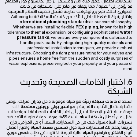
السخانات، لضمان تدفق مياه آمن ومستقر. تراكم الكالسيوم حول الصمام
قد يؤدي إلى "تصلبه"، مما يجعله غير قادر على الاستجابة في حالات
الطوارئ. لذلك، نتبع بروتوكولات صارمة تشمل تنظيف الأملاح المترسبة
واختبار زنبرك الضغط الداخلي للتأكد من كفاءته الميكانيكية.Adhering to
international plumbing standards
is our core philosophy.
Whether we are installing flexible
PEX piping
, known for its high
tolerance to thermal expansion, or configuring sophisticated
water
pressure tanks
, we ensure every component is calibrated to
handle peak loads. By integrating high-quality materials and
professional installation techniques, we provide a robust
infrastructure. Choosing the right pressure rating for your valves and
pipes ensures a home free from the sudden and costly surprises of
water explosions, preserving both your property and your peace of
mind.
6. اختيار الخامات الصحيحة وتحديث
الشبكة
استخدام
خامات سباكة
رديئة هو قنبلة موقوتة داخل جدران منزلك. نوصي
دائماً باستبدال الأنابيب القديمة بـ
مواسير بولي بروبلين معتمدة
ذات
جودة عالية. تشير الإحصائيات إلى أن اختيار الخامات المطابقة للمواصفات
يقلل من أعطال
شبكة المياه
بنسبة 55%، ويوفر حماية طويلة الأمد ضد
تسربات المياه
.سواء كنت في حي السفارات، الشفا، أو حي الخزامى، فإن
فريقنا يقدم لك استشارات فنية حول
تحسين ضغط المياه
واختيار أفضل
أنواع
الفلاتر
و
خراطيم المياه
عالية الجودة. لا تتردد في طلب
فحص دوري