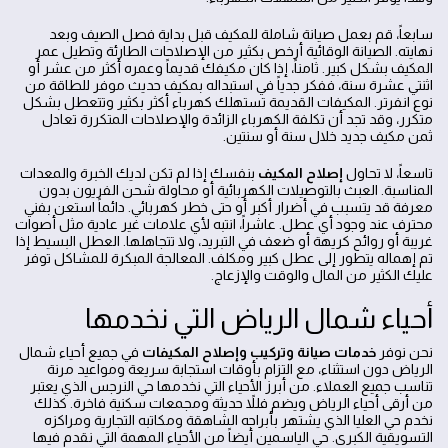
سابعاً، قم بعمل صيانة شاملة للمكيف قبل بداية فصل الصيف وبعد
نهايته. الصيانة الوقائية أرخص بكثير من الإصلاحات الطارئة وتطيل عمر
المكيف بشكل كبير. ثامناً، إذا كان مكيفك قديماً وعمره أكثر من عشر أو
اثنتي عشرة سنة، ففكر جدياً في استبداله بمكيف حديث موفر للطاقة من
نوع انفرتر. المكيفات القديمة تستهلك كهرباء أكثر بكثير وتتعطل بشكل
متكرر، وقد تجد أن تكلفة الكهرباء الزائدة والإصلاحات المتكررة تعادل
ثمن مكيف جديد خلال سنة أو سنتين.
تاسعاً، لا تحاول
إصلاح المكيف
بنفسك إذا لم تكن لديك الخبرة والمعدات
المناسبة. العبث بالتوصيلات الكهربائية أو محاولة شحن الفريون بدون
معرفة قد يتسبب في أضرار أكبر أو حتى خطر كهربائي. دائماً استعن بفني
محترف عند وجود أي عطل. عاشراً، انتبه لأي علامات غير عادية مثل أصوات
غريبة أو روائح كريهة أو ضعف في التبريد، ولا تتجاهلها. العطل البسيط إذا
تم إهماله يتطور إلى عطل كبير ومكلف. المعالجة المبكرة للمشاكل توفر
عليك الكثير من المال والوقت والإزعاج.
أحياء شمال الرياض التي نخدمها
نحن نوفر
خدمات صيانة وتركيب وإصلاح المكيفات
في جميع أحياء شمال
الرياض دون استثناء، مع التزام بأوقات استجابة سريعة ومواعيد مرنة
تناسب جميع العملاء. من أبرز الأحياء التي نخدمها حي النرجس الذي يعتبر
من أرقى أحياء الرياض ويضم فللاً حديثة ومجمعات سكنية فاخرة. كذلك
نخدم حي العليا الذي يشتهر بأبراجه الشاهقة ومكاتبه التجارية ومراكزه
التسويقية الكبرى. حي الياسمين أيضاً من الأحياء المهمة التي نقدم فيها