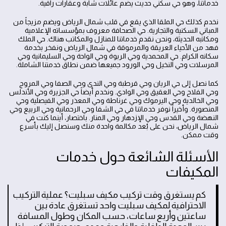
خدماتنا، وهو حي سكني حديث يضم عائلات شابة وعقارات راقية.
نخدم كذلك حي الملقا الذي يقع في قلب شمال الرياض ويضم مزيجاً من
المباني السكنية والتجارية. حي الصحافة معروف بمؤسساته الإعلامية
ومكاتبه الحديثة، ونحن نقدم خدماتنا للمنازل والمكاتب هناك. حي الملك
فهد من الأحياء العريقة والمرموقة في شمال الرياض ونفخر بخدمة
سكانه الكرام. حي المحمدية وحي الربوة وحي الواحة وحي السليمانية وحي
المرسلات وحي النخيل وحي الورود جميعها ضمن نطاق خدمتنا الشاملة.
كما نصل إلى حي الريان وحي قرطبة وحي الندى وحي الصفا وحي المروج
وحي الفلاح وحي العقيق وحي الوادي. ونخدم أيضاً حي الجزيرة وحي الأندلس
وحي الخالدية وحي اليرموك وحي غرناطة وحي المعذر وحي الفيصلية وحي
المنصورة. وأخيراً نوفر خدماتنا في حي الشفا وحي الرحمانية وحي الربيع وحي
النهضة وحي القدس وحي الإزدهار وحي المنار. باختصار، أينما كنت في
شمال الرياض، نحن على بُعد مكالمة واحدة منك وسنصل إليك بأسرع
وقت ممكن.
الأسئلة الشائعة حول خدمات
المكيفات
كم يستغرق وقت تركيب مكيف سبليت؟ عملية التركيب
الاحترافية لمكيف سبليت واحد تستغرق عادة بين
ساعتين وأربع ساعات، حسب المكان وطول المسافة