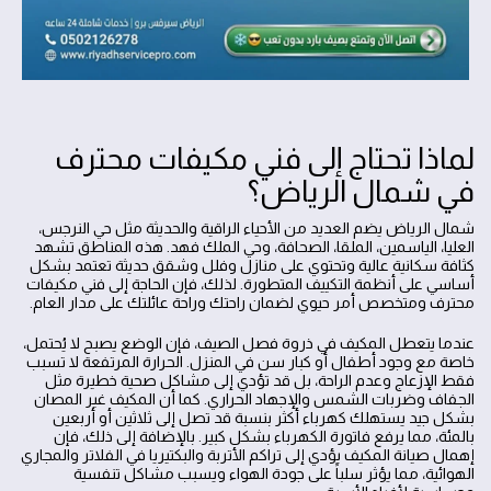
لماذا تحتاج إلى فني مكيفات محترف
في شمال الرياض؟
شمال الرياض يضم العديد من الأحياء الراقية والحديثة مثل حي النرجس،
العليا، الياسمين، الملقا، الصحافة، وحي الملك فهد. هذه المناطق تشهد
كثافة سكانية عالية وتحتوي على منازل وفلل وشقق حديثة تعتمد بشكل
أساسي على أنظمة التكييف المتطورة. لذلك، فإن الحاجة إلى فني مكيفات
محترف ومتخصص أمر حيوي لضمان راحتك وراحة عائلتك على مدار العام.
عندما يتعطل المكيف في ذروة فصل الصيف، فإن الوضع يصبح لا يُحتمل،
خاصة مع وجود أطفال أو كبار سن في المنزل. الحرارة المرتفعة لا تسبب
فقط الإزعاج وعدم الراحة، بل قد تؤدي إلى مشاكل صحية خطيرة مثل
الجفاف وضربات الشمس والإجهاد الحراري. كما أن المكيف غير المصان
بشكل جيد يستهلك كهرباء أكثر بنسبة قد تصل إلى ثلاثين أو أربعين
بالمئة، مما يرفع فاتورة الكهرباء بشكل كبير. بالإضافة إلى ذلك، فإن
إهمال صيانة المكيف يؤدي إلى تراكم الأتربة والبكتيريا في الفلاتر والمجاري
الهوائية، مما يؤثر سلباً على جودة الهواء ويسبب مشاكل تنفسية