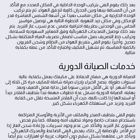
بعد ذلك يقوم الفني بتركيب الوحدة الداخلية في المكان المحدد مع التأكد
من أن المسافة بينها وبين الجدران كافية لتدفق الهواء. ثم يتم تركيب
الوحدة الخارجية في مكان مناسب بعيداً عن أشعة الشمس المباشرة قدر
الإمكان وفي مكان جيد التهوية. الخطوة التالية هي توصيل مواسير
النحاس بين الوحدتين بطريقة احترافية تضمن عدم تسرب غاز التبريد. يتم
بعد ذلك توصيل التمديدات الكهربائية وفق المعايير السعودية للسلامة،
وتركيب خط التصريف بميل مناسب لضمان تصريف المياه المتكثفة بشكل
صحيح. وأخيراً، يقوم الفني بتفريغ الهواء من النظام وشحن الفريون
بالكمية المناسبة، ثم تشغيل المكيف واختباره للتأكد من عمله بكفاءة
مثالية.
خدمات الصيانة الدورية
الصيانة الدورية هي مفتاح الحفاظ على مكيفك يعمل بكفاءة عالية
لسنوات طويلة. ينصح الخبراء بإجراء صيانة شاملة للمكيف مرة كل ثلاثة إلى
ستة أشهر، أو على الأقل مرتين سنوياً قبل بداية فصل الصيف وبعد
نهايته. الصيانة الدورية تشمل عدة خطوات مهمة تبدأ بتنظيف الفلاتر جيداً
أو استبدالها إذا كانت تالفة، حيث أن الفلاتر المتسخة تقلل من كفاءة
التبريد وتزيد من استهلاك الكهرباء بشكل كبير.
يقوم الفني بتنظيف المبخر والمكثف من الأتربة والأوساخ المتراكمة
باستخدام معدات خاصة ومواد تنظيف آمنة وفعالة. كما يتم فحص
مستوى غاز التبريد والتأكد من عدم وجود تسريبات، وإعادة شحن الغاز إذا
لزم الأمر. بالإضافة إلى ذلك، يفحص الفني الضاغط والمحرك الكهربائي
ويتأكد من عملهما بشكل سليم دون أصوات غريبة أو اهتزازات. يتم أيضاً