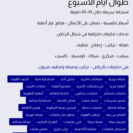
طوال أيام الأسبوع
استجابة سريعة خلال 30-60 دقيقة
أسعار تنافسية - ضمان على الأعمال - قطع غيار أصلية
خدمات مكيفات احترافية في شمال الرياض
صيانة - تركيب - إصلاح - تنظيف
سبليت - مركزي - شباك - كونسيلد - كاسيت
فني مكيفات بالرياض – تركيب وصيانة وتنظيف فريون
صيانة دورية
متطلبات التبريد
تحليل أداء
استشارة فنية
تكييف الهواء
أجهزة تبريد
حل مشكلات التبريد
تصميم أنظمة
منتجات التبريد
مكيفات استاندر
مكيفات ساكون
كفاءة الطاقة
أنظمة التهوية
فحص تسريبات
خدمة عملاء
ضمان الخدمة
استشارة مجانية
صيانة شاملة
مكيفات حديثة
تحسين نسبة الرطوبة
توفير الطاقة
التحكم عن بعد
ترطيب الهواء
قطع غيار مكيفات
صيانة فورية
تصريف مياه
ضبط حرارة
فني مكيفات
كهرباء المكيف
صيانة وقائية
استبدال مكيفات
مراقبة أكاديمية
عزل حراري
فحص مكيف