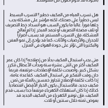
هل تسرب المياه من المكيف خطير؟ التسرب البسيط
ليس خطيراً على صحتك، لكنه مؤشر على مشكلة يجب
حلها فوراً. غالباً ما يكون السبب هو انسداد خط التصريف
أو تلف مضخة التصريف أو تجمد المبخر. إذا لم تُعالج
المشكلة، فإن التسرب المستمر قد يسبب أضراراً
للجدران والأرضيات والأثاث، كما قد يؤدي إلى نمو العفن
والبكتيريا التي تؤثر على جودة الهواء في المنزل.
متى يجب استبدال المكيف بدلاً من إصلاحه؟ إذا كان عمر
المكيف أكثر من اثنتي عشرة سنة وبدأت الأعطال تتكرر
بشكل كبير، وأصبحت تكلفة الإصلاحات مرتفعة، فربما
حان وقت التفكير في استبدال المكيف. كقاعدة عامة،
إذا كانت تكلفة الإصلاح تتجاوز خمسين بالمئة من ثمن
مكيف جديد، فالاستبدال يكون الخيار الأفضل اقتصادياً.
كذلك إذا كان استهلاك الكهرباء مرتفعاً جداً بسبب قدم
المكيف، فإن توفير الكهرباء من المكيف الجديد قد
يعوض ثمنه خلال سنتين أو ثلاث.