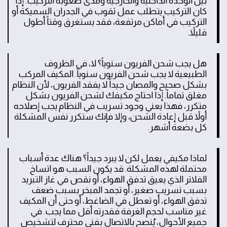
بين الوحدة الداخلية والخارجية ومدى صعوبة التركيب. إذا
كان التركيب يتطلب عمل ثقوب في الجدران السميكة أو
التركيب في أماكن مرتفعة، فقد يستغرق وقتاً أطول
قليلاً.
هل يجب شحن الفريون سنوياً؟ لا، في الظروف
الطبيعية لا يجب شحن الفريون سنوياً. المكيف المركب
بشكل صحيح والمصان جيداً لا يفقد الفريون، لأن النظام
مغلق تماماً. إذا احتاج مكيفك لشحن الفريون بشكل
متكرر، فهذا يعني وجود تسريب في النظام يجب إصلاحه
أولاً قبل إعادة الشحن، وإلا فإنك ستكرر نفس المشكلة
كل بضعة أشهر.
لماذا مكيفي يعمل لكن لا يبرد جيداً؟ هناك عدة أسباب
محتملة لهذه المشكلة. قد يكون السبب هو اتساخ
الفلاتر الذي يعيق تدفق الهواء، أو نقص في غاز التبريد
بسبب تسريب صغير، أو تجمد المبخر بسبب ضعف
تدفق الهواء، أو تعطل في الضاغط، أو حتى أن المكيف
غير مناسب لحجم الغرفة فقدرته أقل مما يجب. في
جميع الأحوال، يُنصح بالاتصال بفني محترف لتشخيص