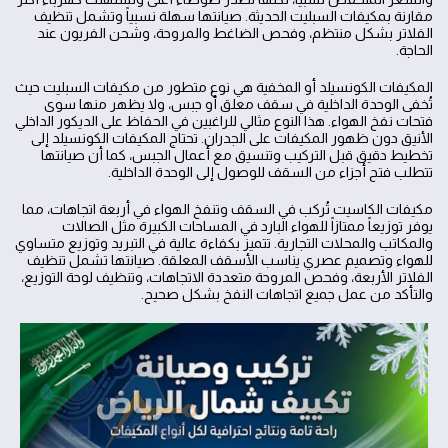
مقارنة بمكيفات السبليت الحديثة. صيانتها سهلة نسبياً وتشمل تنظيف
الفلاتر بشكل منتظم، وفحص الضاغط والمروحة، وشحن الفريون عند
الحاجة.
المكيفات الكونسيلد أو المخفية هي نوع متطور من مكيفات السبليت حيث
تُخفى الوحدة الداخلية في سقف معلق أو جبس، ولا يظهر منها سوى
فتحات نفخ الهواء. هذا النوع مثالي للراغبين في الحفاظ على الديكور الداخلي
الأنيق دون ظهور المكيفات على الجدران. تحتاج المكيفات الكونسيلد إلى
تخطيط دقيق قبل التركيب وتنسيق مع أعمال الجبس، كما أن صيانتها
تتطلب فتح أجزاء من السقف للوصول إلى الوحدة الداخلية.
مكيفات الكاسيت تُركب في السقف وتنفخ الهواء في أربعة اتجاهات، مما
يوفر توزيعاً ممتازاً للهواء البارد في المساحات الكبيرة مثل الصالات
والمكاتب والمحلات التجارية. تتميز بكفاءة عالية في التبريد وتوزيع متساوي
للهواء وتصميم عصري يناسب الأسقف المعلقة. صيانتها تشمل تنظيف
الفلاتر الأربعة، وفحص المروحة متعددة الاتجاهات، وتنظيف لوحة التوزيع،
والتأكد من عمل جميع اتجاهات النفخ بشكل صحيح.