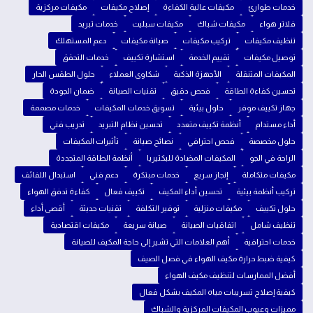
خدمات طوارئ
مكيفات عالية الكفاءة
إصلاح مكيفات
مكيفات مركزية
فلاتر هواء
مكيفات شباك
مكيفات سبليت
خدمات تبريد
تنظيف مكيفات
تركيب مكيفات
صيانة مكيفات
دعم المستهلك
توصيل مكيفات
تقييم الخدمة
استشارة تكييف
خدمات التحقق
المكيفات المتنقلة
الأجهزة الذكية
شكاوى العملاء
حلول الطقس الحار
تحسين كفاءة الطاقة
فحص دقيق
تقنيات الصيانة
ضمان الجودة
جهاز تكييف موفر
حلول بيئية
تسويق خدمات المكيفات
خدمات مصممة
أداء مستدام
أنظمة تكييف متعدد
تحسين نظام التبريد
تدريب فني
حلول مخصصة
فحص احترافي
نصائح صيانة
تأثيرات المكيفات
الراحة في الجو
المكيفات المضادة للبكتيريا
أنظمة الطاقة المتجددة
مكيفات متكاملة
إنجاز سريع
خدمات مبتكرة
دعم فني
استبدال اللفائف
تركيب أنظمة بيئية
تحسين أداء المكيف
تكييف فعال
كفاءة تدفق الهواء
حلول تكييف
مكيفات منزلية
توفير التكلفة
تقنيات حديثة
أقصى أداء
تنظيف شامل
اتفاقيات الصيانة
صيانة سريعة
مكيفات اقتصادية
خدمات احترافية
أهم العلامات التي تشير إلى حاجة المكيف للصيانة
كيفية ضبط حرارة مكيف الهواء في فصل الصيف
أفضل الممارسات لتنظيف مكيف الهواء
كيفية إصلاح تسريبات مياه المكيف بشكل فعال
مميزات وعيوب المكيفات المركزية والشباك