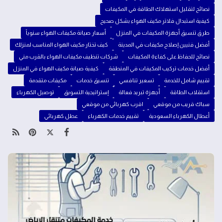
نصائح لتقليل استهلاك الطاقة في المكيفات
كيفية استبدال فلاتر مكيف الهواء بشكل صحيح
طرق تنسيق أجهزة المكيفات في المنزل
أسعار صيانة مكيفات الهواء سنوياً
أفضل فنيين إصلاح مكيفات في المدينة
كيف تختار مكيف الهواء المناسب لمنزلك
نصائح للحفاظ على كفاءة المكيفات
شركات تنظيف مكيفات الهواء بالقرب مني
أفضل خدمات تركيب المكيفات في المنطقة
كيفية صيانة مكيف الهواء في المنزل
تقييم شامل للخدمة
تسعير تنافسي
تنسيق خدمات
مكيفات متقدمة
استقلاب الطاقة
أجهزة تبريد فعالة
إستراتيجية التسويق
توصيل الكهرباء
سباك قريب من موقعي
اقرب كهربائي من موقعي
أعطال الكهرباء السعودية
تقييم خدمات الكهرباء
عطل كهربائي