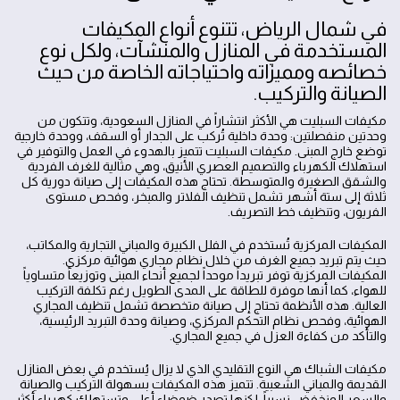
في شمال الرياض، تتنوع أنواع المكيفات
المستخدمة في المنازل والمنشآت، ولكل نوع
خصائصه ومميزاته واحتياجاته الخاصة من حيث
الصيانة والتركيب.
مكيفات السبليت هي الأكثر انتشاراً في المنازل السعودية، وتتكون من
وحدتين منفصلتين: وحدة داخلية تُركب على الجدار أو السقف، ووحدة خارجية
توضع خارج المبنى. مكيفات السبليت تتميز بالهدوء في العمل والتوفير في
استهلاك الكهرباء والتصميم العصري الأنيق، وهي مثالية للغرف الفردية
والشقق الصغيرة والمتوسطة. تحتاج هذه المكيفات إلى صيانة دورية كل
ثلاثة إلى ستة أشهر تشمل تنظيف الفلاتر والمبخر، وفحص مستوى
الفريون، وتنظيف خط التصريف.
المكيفات المركزية تُستخدم في الفلل الكبيرة والمباني التجارية والمكاتب،
حيث يتم تبريد جميع الغرف من خلال نظام مجاري هوائية مركزي.
المكيفات المركزية توفر تبريداً موحداً لجميع أنحاء المبنى وتوزيعاً متساوياً
للهواء، كما أنها موفرة للطاقة على المدى الطويل رغم تكلفة التركيب
العالية. هذه الأنظمة تحتاج إلى صيانة متخصصة تشمل تنظيف المجاري
الهوائية، وفحص نظام التحكم المركزي، وصيانة وحدة التبريد الرئيسية،
والتأكد من كفاءة العزل في جميع المجاري.
مكيفات الشباك هي النوع التقليدي الذي لا يزال يُستخدم في بعض المنازل
القديمة والمباني الشعبية. تتميز هذه المكيفات بسهولة التركيب والصيانة
والسعر المنخفض نسبياً، لكنها تصدر ضوضاء أعلى وتستهلك كهرباء أكثر