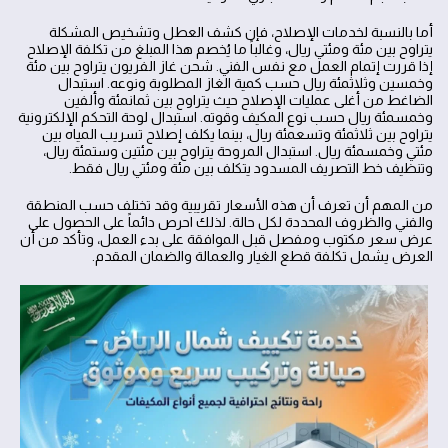
أما بالنسبة لخدمات الإصلاح، فإن كشف العطل وتشخيص المشكلة
يتراوح بين مئة ومئتي ريال، وغالباً ما يُخصم هذا المبلغ من تكلفة الإصلاح
إذا قررت إتمام العمل مع نفس الفني. شحن غاز الفريون يتراوح بين مئة
وخمسين وثلاثمئة ريال حسب كمية الغاز المطلوبة ونوعه. استبدال
الضاغط من أغلى عمليات الإصلاح حيث يتراوح بين ثمانمئة وألفين
وخمسمئة ريال حسب نوع المكيف وقوته. استبدال لوحة التحكم الإلكترونية
يتراوح بين ثلاثمئة وتسعمئة ريال، بينما يكلف إصلاح تسريب المياه بين
مئتي وخمسمئة ريال. استبدال المروحة يتراوح بين مئتين وستمئة ريال،
وتنظيف خط التصريف المسدود يتكلف بين مئة ومئتي ريال فقط.
من المهم أن تعرف أن هذه الأسعار تقريبية وقد تختلف حسب المنطقة
والفني والظروف المحددة لكل حالة. لذلك احرص دائماً على الحصول على
عرض سعر مكتوب ومفصل قبل الموافقة على بدء العمل، وتأكد من أن
العرض يشمل تكلفة قطع الغيار والعمالة والضمان المقدم.