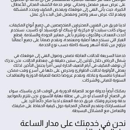
على عرض سعر مفصل ومجاني. نوفر خدمة الكشف المجاني للأعطال
الكبيرة، حيث يأتي الفني إلى موقعك ويفحص المكيف ويحدد المشكلة
ويقدم لك عرض سعر واضح ومفصل قبل البدء بأي عمل.
لدينا فريق من الفنيين المحترفين المتخصصين في جميع أنواع المكيفات،
سواء كانت سبليت أو مركزية أو شباك أو كونسيلد أو كاسيت. نستخدم
أحدث المعدات والأدوات ونلتزم بأعلى معايير الجودة والسلامة. قطع
الغيار التي نستخدمها أصلية ومعتمدة، ونقدم ضماناً على جميع أعمالنا
يتراوح بين ثلاثة أشهر وسنة كاملة حسب نوع الخدمة.
خدمتنا السريعة للحالات العاجلة تضمن وصول الفني إلى موقعك في
شمال الرياض خلال ثلاثين إلى ستين دقيقة في معظم الحالات. نحن ندرك
أن توقف المكيف في أيام الصيف الحارة ليس أمراً يحتمل التأخير، لذلك
نعطي الأولوية لحالات الطوارئ ونحرص على حلها في أسرع وقت ممكن.
أسعارنا تنافسية وعادلة، ونقدم عروضاً خاصة للصيانة الدورية والتعاقدات
السنوية للمباني والشركات.
يمكنك أيضاً جدولة موعد للصيانة الدورية في الوقت الذي يناسبك، سواء
في الصباح أو المساء أو حتى في عطلة نهاية الأسبوع. نحن نلتزم بالمواعيد
بدقة ونحترم وقتك. فريق خدمة العملاء لدينا متاح دائماً للرد على
استفساراتك وتقديم النصائح المجانية حول كيفية الحفاظ على مكيفك
والتعامل مع المشاكل البسيطة.
نحن في خدمتك على مدار الساعة