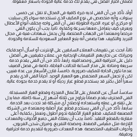
لضمان اختيار أفضل فني يقدم لك خدمة عالية الجودة بأسعار معقولة.
أولاً، تأكد من أن الفني لديه خبرة كافية في المجال لا تقل عن خمس
سنوات، وأنه متخصص في نوع المكيف الذي تستخدمه سواء كان سبليت
أو مركزي أو غيره. الخبرة الطويلة تعني أن الفني واجه مختلف أنواع الأعطال
ويعرف كيف يتعامل معها بسرعة وكفاءة. ثانياً، يجب أن يكون الفني
مرخصاً ومعتمداً من الجهات المختصة، وأن يحمل شهادات فنية في مجال
التبريد والتكييف. هذا يضمن أنه يتبع المعايير السعودية للسلامة والجودة.
ثالثاً، ابحث عن تقييمات العملاء السابقين على الإنترنت أو اسأل أصدقاءك
وجيرانك عن تجاربهم. التقييمات الإيجابية من عملاء حقيقيين هي أفضل
دليل على احترافية الفني ومصداقيته. رابعاً، تأكد من أن الفني يقدم خدمة
سريعة ومتاحة على مدار الساعة للحالات العاجلة، خاصة في فصل الصيف
عندما تكون الحاجة للمكيف ضرورية. خامساً، قارن الأسعار بين عدة فنيين،
لكن لا تجعل السعر المنخفض هو المعيار الوحيد. أحياناً الفني الذي يقدم
سعراً أقل بكثير قد يستخدم قطع غيار رديئة أو لا يقدم خدمة بجودة عالية.
سادساً، اسأل عن الضمان على الأعمال المنجزة وقطع الغيار المستبدلة.
الفني المحترف يقدم ضماناً يتراوح بين ثلاثة أشهر إلى سنة كاملة، مما يدل
على ثقته في عمله واستعداده لإصلاح أي مشكلة قد تحدث بعد الخدمة.
سابعاً، تأكد من أن الفني يستخدم قطع غيار أصلية ومعتمدة من الشركة
المصنعة للمكيف. قطع الغيار الأصلية تدوم أطول وتعمل بكفاءة أعلى
مقارنة بالقطع التقليد. ثامناً، يجب أن يمتلك الفني جميع الأدوات والمعدات
اللازمة مثل مقياس الضغط، ومضخة التفريغ، وميزان شحن الفريون،
وأدوات التنظيف المتخصصة. هذه المعدات ضرورية لتقديم خدمة احترافية
ودقيقة.