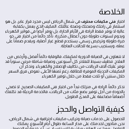
الخلاصة
اختيار
فني مكيفات محترف
في شمال الرياض ليس مجرد قرار عابر، بل هو
استثمار في راحتك وصحتك وصحة عائلتك. المكيف الذي يعمل بكفاءة
عالية لا يوفر فقط الراحة في الأيام الحارة، بل يوفر أيضاً في فواتير الكهرباء
ويدوم لسنوات طويلة دون أعطال متكررة. تأكد دائماً من اختيار فني ذو
خبرة طويلة وترخيص رسمي، يستخدم قطع غيار أصلية، ويقدم ضماناً على
عمله، ويستجيب بسرعة للحالات العاجلة.
لا تتهاون في الصيانة الدورية لمكيفك، فالوقاية دائماً أفضل وأرخص من
العلاج. تنظيف بسيط للفلاتر كل أسبوعين وصيانة شاملة مرتين سنوياً قد
توفر عليك آلاف الريالات من تكاليف الإصلاح والكهرباء. وتذكر أن
المكيفات الحديثة الموفرة للطاقة، رغم ثمنها الأعلى، تعوض فرق السعر
خلال سنتين أو ثلاث فقط من خلال توفير الكهرباء.
تذكر دائماً: الراحة في منزلك تبدأ من اختيار فني المكيفات الصحيح. لا تضحي
بالجودة من أجل توفير بضع مئات من الريالات، فالخدمة الرديئة قد تكلفك
أضعافاً مضاعفة على المدى الطويل.
كيفية التواصل والحجز
للحصول على خدمات صيانة وتركيب مكيفات احترافية في شمال الرياض،
نحن متاحون لخدمتك على مدار الساعة طوال أيام الأسبوع. يمكنك
التواصل معنا عبر الهاتف مباشرة للاستفسار عن أي خدمة أو الحصول