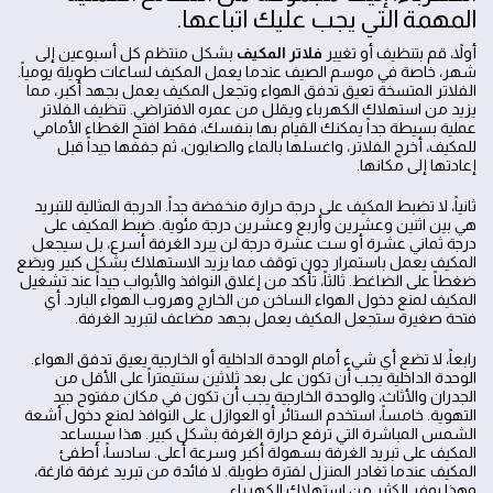
المهمة التي يجب عليك اتباعها.
أولاً، قم بتنظيف أو تغيير
فلاتر المكيف
بشكل منتظم كل أسبوعين إلى
شهر، خاصة في موسم الصيف عندما يعمل المكيف لساعات طويلة يومياً.
الفلاتر المتسخة تعيق تدفق الهواء وتجعل المكيف يعمل بجهد أكبر، مما
يزيد من استهلاك الكهرباء ويقلل من عمره الافتراضي. تنظيف الفلاتر
عملية بسيطة جداً يمكنك القيام بها بنفسك، فقط افتح الغطاء الأمامي
للمكيف، أخرج الفلاتر، واغسلها بالماء والصابون، ثم جففها جيداً قبل
إعادتها إلى مكانها.
ثانياً، لا تضبط المكيف على درجة حرارة منخفضة جداً. الدرجة المثالية للتبريد
هي بين اثنين وعشرين وأربع وعشرين درجة مئوية. ضبط المكيف على
درجة ثماني عشرة أو ست عشرة درجة لن يبرد الغرفة أسرع، بل سيجعل
المكيف يعمل باستمرار دون توقف مما يزيد الاستهلاك بشكل كبير ويضع
ضغطاً على الضاغط. ثالثاً، تأكد من إغلاق النوافذ والأبواب جيداً عند تشغيل
المكيف لمنع دخول الهواء الساخن من الخارج وهروب الهواء البارد. أي
فتحة صغيرة ستجعل المكيف يعمل بجهد مضاعف لتبريد الغرفة.
رابعاً، لا تضع أي شيء أمام الوحدة الداخلية أو الخارجية يعيق تدفق الهواء.
الوحدة الداخلية يجب أن تكون على بعد ثلاثين سنتيمتراً على الأقل من
الجدران والأثاث، والوحدة الخارجية يجب أن تكون في مكان مفتوح جيد
التهوية. خامساً، استخدم الستائر أو العوازل على النوافذ لمنع دخول أشعة
الشمس المباشرة التي ترفع حرارة الغرفة بشكل كبير. هذا سيساعد
المكيف على تبريد الغرفة بسهولة أكبر وسرعة أعلى. سادساً، أطفئ
المكيف عندما تغادر المنزل لفترة طويلة. لا فائدة من تبريد غرفة فارغة،
وهذا يوفر الكثير من استهلاك الكهرباء.