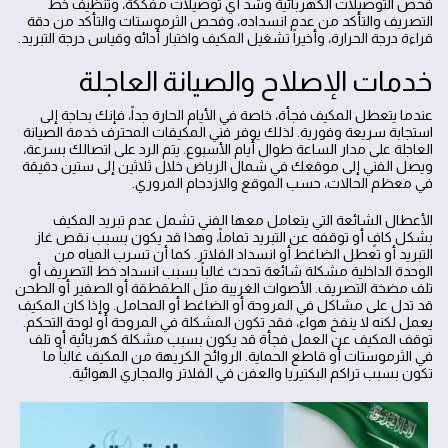
فحص التوصيلات الكهربائية وشد أي توصيلات مفككة، وتنظيف خط
التصريف والتأكد من عدم انسداده، وفحص الثرموستات والتأكد من دقة
قراءة درجة الحرارة، وأخيراً تشغيل المكيف واختبار أدائه وقياس درجة التبريد.
خدمات الإصلاح والصيانة العاجلة
عندما يتعطل المكيف فجأة، خاصة في الأيام الحارة جداً، فإنك بحاجة إلى
استجابة سريعة وفورية. لذلك يوفر فني المكيفات المحترف خدمة الصيانة
العاجلة على مدار الساعة طوال أيام الأسبوع. يتم الرد على اتصالك بسرعة،
ويصل الفني إلى موقعك في شمال الرياض خلال ثلاثين إلى ستين دقيقة
في معظم الحالات، حسب الموقع والازدحام المروري.
الأعطال الشائعة التي يتعامل معها الفني تشمل عدم تبريد المكيف
بشكل كافٍ أو توقفه عن التبريد تماماً، وهذا قد يكون بسبب نقص غاز
التبريد أو تعطل الضاغط أو انسداد الفلاتر. كما أن تسرب المياه من
الوحدة الداخلية مشكلة شائعة تحدث غالباً بسبب انسداد خط التصريف أو
تلف مضخة التصريف. الأصوات الغريبة مثل الطقطقة أو الصفير أو الطحن
قد تدل على مشاكل في المروحة أو الضاغط أو المحامل. وإذا كان المكيف
يعمل لكنه لا ينفخ هواء، فقد تكون المشكلة في المروحة أو لوحة التحكم.
توقف المكيف عن العمل فجأة قد يكون بسبب مشكلة كهربائية أو تلف
في الثرموستات أو قاطع الحماية. الروائح الكريهة من المكيف غالباً ما
تكون بسبب تراكم البكتيريا والعفن في الفلاتر والمجاري الهوائية.