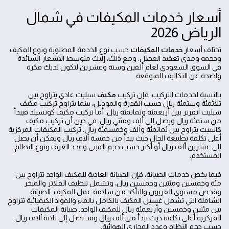
أسعار خدمات المكيفات في شمال
الرياض 2026
تختلف أسعار
خدمات المكيفات
حسب نوع الخدمة المطلوبة ونوع المكيف
وحجمه ومدى تعقيد العطل. ومع ذلك، إليك متوسط الأسعار السائدة
في السوق السعودي لعام ألفين وستة وعشرين لتكون لديك فكرة
واضحة عن التكاليف المتوقعة.
بالنسبة لخدمات التركيب، فإن تركيب
مكيف
سبليت عادي يتراوح بين
ثلاثمئة وستمئة ريال حسب القدرة والموديل، بينما يتراوح تركيب مكيف
سبليت انفرتر بين أربعمئة وثمانمئة ريال. أما تركيب مكيف كونسيلد فيبدأ
من ستمئة ريال ويصل إلى ألف ومئتي ريال، في حين أن تركيب مكيف
كاسيت يتراوح بين ثمانمئة وألف وخمسمئة ريال. تركيب المكيفات المركزية
أعلى تكلفة بطبيعة الحال حيث يبدأ من خمسة آلاف ريال ويمكن أن يصل
إلى عشرين ألف ريال أو أكثر حسب حجم المبنى وعدد الغرف ونوع النظام
المستخدم.
فيما يخص خدمات الصيانة، فإن الصيانة العادية للمكيف الواحد تتراوح بين
مئة وخمسين ومئتين وخمسين ريال، وتشمل تنظيف الفلاتر والمبخر
وفحص مستوى الفريون والتأكد من سلامة عمل المكيف. الصيانة
الشاملة التي تشمل غسيل المكيف بالكامل بالماء والمواد الكيميائية تتراوح
بين مئتين وخمسين وأربعمئة ريال للمكيف الواحد. صيانة المكيفات
المركزية أعلى تكلفة حيث تبدأ من ألف ريال وقد تصل إلى ثلاثة آلاف ريال
حسب حجم النظام وعدد المجاري الهوائية.