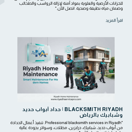
للخزانات الأرضية والعلوية بمواد آمنة لإزالة الرواسب والطحالب
وضمان مياه نظيفة وصحية. اتصل الآن."
اقرأ المزيد
BLACKSMITH RIYADH | حداد أبواب حديد
وشبابيك بالرياض
"Professional blacksmith services in Riyadh. تنفيذ أعمال الحدادة
من أبواب حديد، شبابيك، درابزين، مظلات، وسواتر بجودة عالية