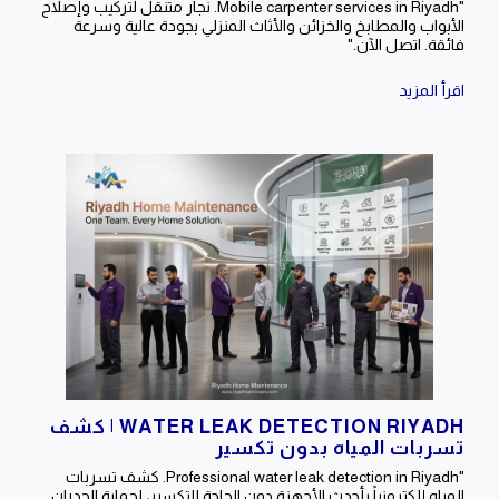
"Mobile carpenter services in Riyadh. نجار متنقل لتركيب وإصلاح
الأبواب والمطابخ والخزائن والأثاث المنزلي بجودة عالية وسرعة
فائقة. اتصل الآن."
اقرأ المزيد
WATER LEAK DETECTION RIYADH | كشف
تسربات المياه بدون تكسير
"Professional water leak detection in Riyadh. كشف تسربات
المياه إلكترونياً بأحدث الأجهزة دون الحاجة للتكسير، لحماية الجدران