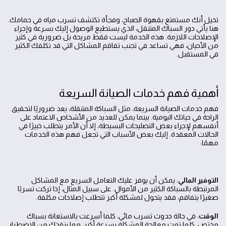
تخيل أنك مستمتع بقهوة الصباح، وفجأة تكتشف تسرب مياه في حمامك.
هنا يأتي دور السباك المتنقل، الذي يستطيع الوصول إليك بسرعة وإجراء
الإصلاحات اللازمة. هذه الخدمة ليست فقط مريحة بل ضرورية في كثير
من الأحيان، فهي تساعد في تجنب تفاقم المشاكل التي قد تكلفك الكثير
في المستقبل.
أهمية فهم خدمات الصيانة السريعة
فهم خدمات الصيانة السريعة، مثل السباكة المتنقلة، يعد ضروريًا لتحقيق
الراحة في حياتك اليومية. بينما يمكن للعديد من الأشخاص الاعتماد على
أنفسهم لإجراء بعض التصليحات البسيطة، إلا أن الأمر يتطلب خبيرًا في
الحالات المعقدة. إليك بعض الأسباب التي تجعل فهم هذه الخدمات
مهمًا:
التوفير المالي
: يمكن أن يوفر عليك التعامل السريع مع المشاكل
المرتبطة بالسباكة الكثير من الأموال. على سبيل المثال، إذا تركت تسربًا
صغيرًا يتفاقم، فقد يتحول لمشكلة أكبر تتطلب إصلاحات مكلفة.
الوقت
: في حالة حدوث تسرب مائي، كلما أسرعت بالاستعانة بسباك
مختص، كلما تمت معالجة المشكلة بسرعة أكبر، مما ينقذك من الاضطرار