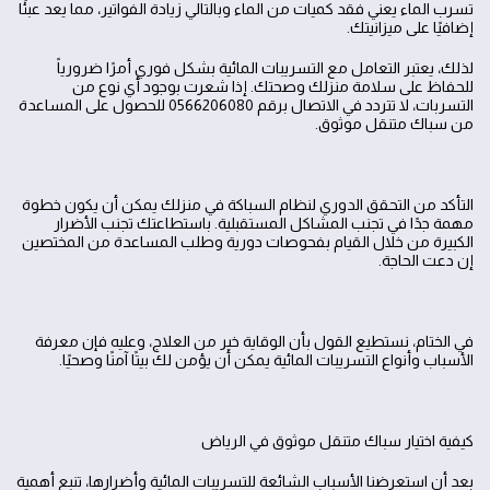
تسرب الماء يعني فقد كميات من الماء وبالتالي زيادة الفواتير، مما يعد عبئًا
إضافيًا على ميزانيتك.
لذلك، يعتبر التعامل مع التسريبات المائية بشكل فوري أمرًا ضرورياً
للحفاظ على سلامة منزلك وصحتك. إذا شعرت بوجود أي نوع من
التسربات، لا تتردد في الاتصال برقم 0566206080 للحصول على المساعدة
من سباك متنقل موثوق.
التأكد من التحقق الدوري لنظام السباكة في منزلك يمكن أن يكون خطوة
مهمة جدًا في تجنب المشاكل المستقبلية. باستطاعتك تجنب الأضرار
الكبيرة من خلال القيام بفحوصات دورية وطلب المساعدة من المختصين
إن دعت الحاجة.
في الختام، نستطيع القول بأن الوقاية خير من العلاج، وعليه فإن معرفة
الأسباب وأنواع التسريبات المائية يمكن أن يؤمن لك بيتًا آمنًا وصحيًا.
كيفية اختيار سباك متنقل موثوق في الرياض
بعد أن استعرضنا الأسباب الشائعة للتسريبات المائية وأضرارها، تنبع أهمية