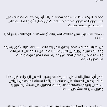
خدمات التركيب: إذا كنت تقوم بتجديد منزلك أو تريد تحديث الحنفيات، فإن
السباكون المتنقلون يمكنهم مساعدتك في اختيار الأنواع المناسبة والتي
تتناسب مع تصميم منزلك.
خدمات التصليح
: مثل معالجة التسريبات أو انسدادات الوصلات، يعتبر أمرًا
شائعًا.
في نهاية المطاف، عندما يتعلق الأمر بخدمات السباكة، إدارة الأمور بسرعة
وفعالية تعتبر ضرورية. إن اختيارك لسباك متنقل يعتمد على التقييمات
والسمعة. من المهم البحث عن محترف يتمتع بخبرة قوية ويملك
التراخيص اللازمة.
تذكر، أن إهمال المشاكل البسيطة قد يتسبب لك في إزعاجات أكبر لاحقًا،
لذا لا تتردد في الاعتماد على خدمات السباكة المتنقلة المتاحة في الرياض.
بالاتصال بالرقم 0566206080، يمكنك الحصول على استشارات فورية
وحلول سريعة لمشاكل سباكتك.
باتباع الخطوات المذكورة وتجهيز منزلك بخدمات سباكة موثوقة، يمكنك