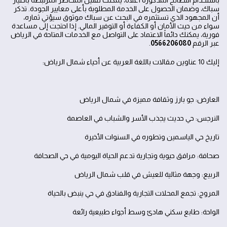
باستخدام النصائح المذكورة أعلاه، يمكنك تقليل المخاطر المرتبطة باختيار
سباك، وضمان الحصول على الخدمة المطلوبة بأعلى معايير الجودة. تذكر
أن المجهود الذي تستثمره في البحث عن سباك موثوق سيؤتي ثماره،
سواء من حيث الأمان أو الكفاءة أو التوفير المالي. إذا احتجت إلى مساعدة
فورية، يمكنك دائماً الاعتماد على التواصل مع الخدمات المتاحة في الرياض
عبر الرقم
0566206080
.
إليك 10 عناوين مقالات باللغة العربية عن أحياء شمال الرياض:
العارض: جو بارز وثقافة مميزة في شمال الرياض
النرجس: حي حديث يجذب الأسر والشباب في العاصمة
تاريخ حي الياسمين وتطوره في السنوات الأخيرة
صحافة: مرافق حيوية وتجارية تدعم الحياة اليومية في حي الصحافة
الربيع: وجهة مثالية للعيش في قلب شمال الرياض
المروج: تجمع المحلات التجارية والفنادق في حي ينبض بالحياة
الواحة: طابع سكني هادئ وسط أجواء طبيعية رائعة