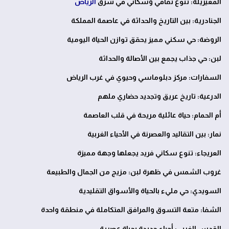
المعيزيلة: تنوع ثقافي وسكاني في شرق
الرياض
الجنادرية: بين التاريخ والحداثة في عاصمة المملكة
الروضة: حي سكني مميز يحقق توازن الحياة اليومية
لبن: حي جذاب يجمع بين الأصالة والحداثة
السفارات: مركز دبلوماسي وحيوي في غرب الرياض
الدرعية: تاريخ عريق وتجديد حضاري ملهم
أم الحمام: حياة عائلية مريحة في قلب العاصمة
نمار: بين التقاليد والعصرنة في الأحياء الغربية
العريجاء: تنوع سكاني فريد يجعلها وجهة مميزة
غروب الشمس في ظهرة لبن: مزيج من الجمال والطبيعة
السويدي: حي مليء بالحياة والأسواق التقليدية
الشفا: متعة التسوق والمرافق المتكاملة في منطقة واحدة
القدس الغربي: أحياء جديدة بحياة عصرية