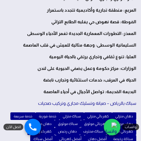
المربع: منطقة تجارية وأكاديمية تتجدد باستمرار
الفوطة: قصة نهوض حي يغلبه الطابع التراثي
المعذر: التطورات المعمارية الجديدة تغمر الأحياء الوسطى
السليمانية الوسطى: وجهة مثالية للعيش في قلب العاصمة
العليا: تنوع ثقافي وتجاري يرتقي بالحياة اليومية
الوزارات: مركز حكومة وعمل يضفي الحيوية على لندن
الحياة في المرقب: خدمات استثنائية وتجارب نابضة
البديعة القديمة: تواصل الأجيال في أحياء العاصمة
سباك بالرياض – صيانة وتسليك مجاري وتركيب صحيات
دهان منزلي
كهربائي منزلي
سباك منزلي
خدمة فورية
خدمة سريعة
دهان موثوق
كهربائي موثوق
سباك موثوق
دهان محترف
واتساب
اتصل الآن
كهربائي محترف
سباك محترف
دهان رخيص
كهرباء رخيصة
سباكة رخيصة
أفضل دهان
أفضل كهربائي
أفضل سباك