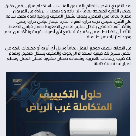
بعد التفريغ، نشحن النظام بالفريون المناسب باستخدام ميزان رقمي دقيق
يضمن الكمية الصحيحة تماماً - لا زيادة ولا نقصان. الزيادة في الفريون
مضرة تماماً مثل النقص. بعدها نشغل المكيف ونراقبه لمدة نصف ساعة
على الأقل. نقيس درجة حرارة الهواء الخارج بجهاز قياس حرارة رقمي،
ونتأكد أنها تنخفض بشكل سليم. نفحص الضغوط بجهاز قياس الضغط
للتأكد أن الضاغط يعمل بكفاءة. نستمع لأي أصوات غريبة ونتأكد من عدم
وجود اهتزازات غير طبيعية.
في النهاية، ننظف موقع العمل تماماً ونزيل أي أتربة أو مخلفات ناتجة عن
الحفر. نشرح لك كيفية استخدام الريموت والمكيف بشكل صحيح، ونقدم
لك كتيب إرشادات بالعربية، وشهادة ضمان مكتوبة تغطي العمل وقطع
الغيار لمدة سنة كاملة.