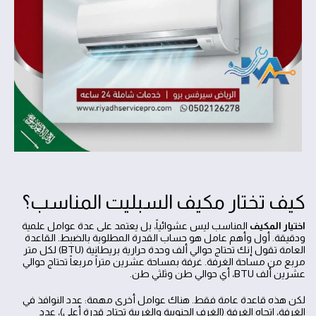
كيف تختار مكيف السبليت المناسب؟
اختيار المكيف
المناسب ليس عشوائياً، بل يعتمد على عدة عوامل علمية
ودقيقة. أول وأهم عامل هو حساب القدرة المطلوبة بالضبط. القاعدة
العامة تقول إنك تحتاج حوالي ألف وحدة حرارية بريطانية (BTU) لكل متر
مربع من مساحة الغرفة. غرفة بمساحة عشرين متراً مربعاً تحتاج حوالي
عشرين ألف BTU، أي حوالي طن وثلثي طن.
لكن هذه قاعدة عامة فقط. هناك عوامل أخرى مهمة: عدد النوافذ في
الغرفة، اتجاه الغرفة (الغرف الجنوبية والغربية تحتاج قدرة أعلى)، عدد