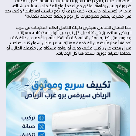
العاصمة، حيث ترتفع درجات الحرارة لمستويات قياسية تجعل المكيف
ضرورة وليس رفاهية. ولكن مع تعدد أنواع المكيفات - سبليت، شباك،
مركزي، كونسيلد، كاسيت - كيف تعرف أي نوع يناسب احتياجاتك؟ وكيف تجد
فني محترف يفهم خصوصيات كل نوع ويمكنه خدمتك بكفاءة؟
هذا المقال الشامل سيكون دليلك الكامل لعالم المكيفات في غرب
الرياض. سنتعمق في تفاصيل كل نوع من أنواع المكيفات، مميزاته
وعيوبه، متى تختاره ومتى تتجنبه، كيف تحافظ عليه، والأهم من ذلك كيف
تجد فنياً محترفاً يضمن لك خدمة ممتازة بسعر عادل. سواء كنت صاحب
منزل يبحث عن تركيب مكيف جديد، أو تواجه مشكلة في مكيفك الحالي، أو
تخطط لصيانة دورية، ستجد هنا كل الإجابات.