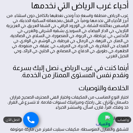
أحياء غرب الرياض التي نخدمها
غرب الرياض منطقة واسعة جداً ونحن نغطيها بالكامل دون استثناء. من
أبرز الأحياء التي نخدمها يومياً: حي النفل بمجمعاته السكنية الحديثة، حي
الياسمين بعائلاته الشابة، حي الورود الراقي، حي الشفا العريق، حي العزيزية
التاريخي، حي الدار البيضاء، حي السويدي بشقيه الشرقي والغربي، حي
الأندلس، حي غرناطة، حي الربوة، حي المنصورة، حي السلام، حي الصالحية،
حي المنار، حي النزهة، حي الرمال، حي قرطبة، حي الوشم، حي الوادي، حي
الفيحاء، حي الفاخرية، حي الديرة، حي المرقب، حي عتيقة، حي منفوحة، حي
الظهرة، حي طويق، حي الدفاع، حي المصانع، حي الخليج، حي الرائد، وحي
النخيل الغربي.
أينما كنت في غرب الرياض، نصل إليك بسرعة
ونقدم نفس المستوى الممتاز من الخدمة.
الخلاصة والتوصيات
اختيار النوع المناسب من المكيفات واختيار الفني المحترف الصحيح قراران
حاسمان يؤثران على راحتك وميزانيتك لسنوات قادمة. لا تتسرع في القرار،
خذ وقتك، اقرأ، قارن، اسأل، واستشر الخبراء.
توصيتنا النهائية:
واتساب
اتصل الآن
للشقق والمنازل المتوسطة: مكيفات سبليت انفرتر من ماركة موثوقة