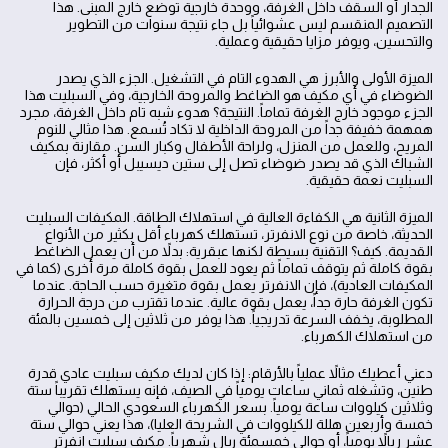
الجدار أو السقف داخل الغرفة، ووحدة خارجية توضع خارج المبنى. هذا
التصميم المنقسم ليس عشوائياً بل جاء نتيجة سنوات من التطوير
والتحسين، ويوفر مزايا حقيقية وعملية.
الميزة الأولى والأبرز هي الهدوء التام في التشغيل. الجزء الذي يصدر
الضوضاء في أي مكيف هو الضاغط والمروحة الخارجية، وفي السبليت هذا
الجزء موجود خارج الغرفة تماماً. النتيجة؟ هدوء شبه تام داخل الغرفة، مجرد
همهمة خفيفة جداً من المروحة الداخلية لا تكاد تُسمع. هذا مثالي للنوم
المريح، وللعمل من المنزل، ولراحة الأطفال وكبار السن. مقارنة بمكيف
الشباك الذي قد يصدر ضوضاء تصل إلى ستين ديسيبل أو أكثر، فإن
السبليت نعمة حقيقية.
الميزة الثانية هي الكفاءة العالية في استهلاك الطاقة. المكيفات السبليت
الحديثة، خاصة من نوع الانفرتر، تستهلك كهرباء أقل بكثير من الأنواع
القديمة. كيف؟ التقنية بسيطة لكنها عبقرية: بدلاً من أن يعمل الضاغط
بقوة كاملة ثم يتوقف تماماً ثم يعود للعمل بقوة كاملة مرة أخرى (كما في
المكيفات العادية)، فإن الانفرتر يعمل بقوة متغيرة حسب الحاجة. عندما
تكون الغرفة حارة جداً، يعمل بقوة عالية. عندما تقترب من درجة الحرارة
المطلوبة، يخفف السرعة تدريجياً. هذا يوفر من ثلاثين إلى خمسين بالمئة
من استهلاك الكهرباء.
دعني أعطيك مثالاً عملياً بالأرقام: إذا كان لديك مكيف سبليت عادي قدرة
طنين، وتشغله ثماني ساعات يومياً في الصيف، فإنه يستهلك تقريباً ستة
وثلاثين كيلووات ساعة يومياً. بسعر الكهرباء السعودي الحالي (حوالي
خمسة وأربعين هللة للكيلووات في الشريحة العليا)، هذا يعني حوالي ستة
عشر ريالاً يومياً، أو حوالي خمسمئة ريال شهرياً. مكيف سبليت انفرتر