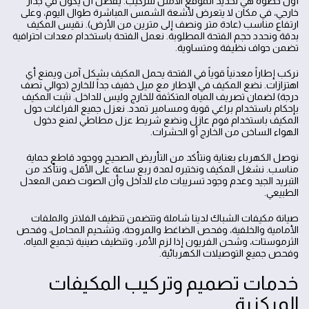
أول خطوة هي تحديد الموقع الأمثل للتركيب. يفضل أن يكون في جدار
خارجي، في مكان لا يتعرض لأشعة الشمس المباشرة طوال اليوم، وعلى
ارتفاع مناسب (عادة متر ونصف إلى مترين من الأرض). نقيس المكيف
بدقة ونحدد حجم الفتحة المطلوبة. نعمل الفتحة باستخدام معدات احترافية
تضمن حواف نظيفة ومتساوية.
نركب إطاراً معدنياً قوياً في الفتحة يحمل المكيف بشكل آمن ويمنع أي
اهتزازات. نضع المكيف في الإطار مع ميل خفيف جداً للخارج (حوالي نصف
درجة) لضمان تصريف المياه المتكثفة للخارج وليس للداخل. نثبت المكيف
بإحكام باستخدام براغي قوية ومسامير تمدد. نعزل جميع الفراغات حول
المكيف باستخدام فوم عازل ونضع شريط عزل مطاطي لمنع دخول
الهواء الساخن من الخارج أو الحشرات.
نوصل الكهرباء بعناية ونتأكد من التأريض الصحيح ووجود قاطع حماية
مناسب. نشغل المكيف ونختبره لمدة ربع ساعة على الأقل، ونتأكد من
التبريد الجيد وعدم وجود تسريبات ماء للداخل وأن الصوت ضمن المعدل
الطبيعي.
صيانة مكيفات الشباك لدينا شاملة وتتضمن تنظيف الفلاتر والملفات
الأمامية والخلفية، وفحص الضاغط والمروحة، وتشحيم المحامل، وفحص
الثرموستات، وشحن الفريون إذا لزم الأمر، وتنظيف صينية تجميع المياه،
وفحص جميع التوصيلات الكهربائية.
خدمات تصميم وتركيب المكيفات
المركزية