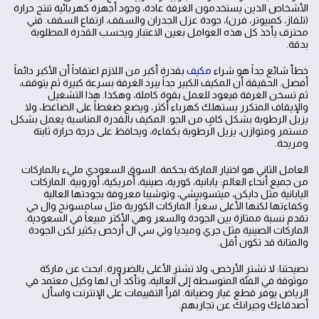
الأشخاص الذين يستخدمون الغرفة عادة، وجود أجهزة كهربائية تنتج حرارة
(تلفاز، كمبيوتر، فرن)، جودة عزل الجدران والسقف، ارتفاع السقف. فني
محترف يأخذ كل هذه العوامل بعين الاعتبار ويحسب القدرة المطلوبة
بدقة.
خطأ شائع جداً هو شراء
مكيف
بقدرة أكبر من اللازم اعتقاداً أن الأكبر دائماً
أفضل. الحقيقة أن المكيف الكبير جداً يبرد الغرفة بسرعة كبيرة ثم يتوقف،
ثم تسخن الغرفة فيعود للعمل بقوة كاملة، وهكذا. هذا التشغيل
والإيقاف المتكرر يستهلك كهرباء أكثر، ويضع ضغطاً على الضاغط، ولا
يزيل الرطوبة بشكل كافٍ من الجو. المكيف بالقدرة المناسبة يعمل بشكل
مستمر ومتوازن، يزيل الرطوبة بكفاءة، ويحافظ على درجة حرارة ثابتة
ومريحة.
العامل الثاني هو اختيار الماركة بحكمة. السوق السعودي مليء بالماركات
من جميع أنحاء العالم: يابانية، كورية، صينية، أمريكية، أوروبية. الماركات
اليابانية مثل دايكن، ميتسوبيشي، وتوشيبا معروفة بجودتها العالية
وكفاءتها لكنها الأغلى سعراً. الماركات الكورية مثل سامسونج وال جي
تقدم نسبة ممتازة بين الجودة والسعر وهي الأكثر مبيعاً في السعودية.
الماركات الصينية مثل جري وميديا وتي سي ال أرخص بكثير لكن الجودة
والمتانة قد تكون أقل.
نصيحتنا: لا تشترِ الأرخص، ولا تشترِ الأغلى بالضرورة. ابحث عن ماركة
موثوقة في الفئة المتوسطة إلى العالية، وتأكد أن لها وكيل معتمد في
الرياض يوفر قطع غيار وصيانة. اقرأ التقييمات على الإنترنت واسأل
أصدقاءك وجيرانك عن تجاربهم.