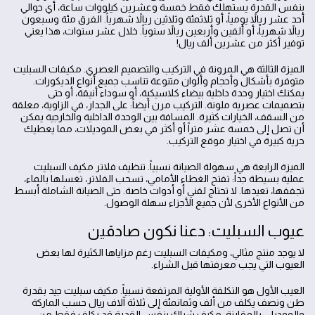
بنفس القدرة يستهلك فقط خمسة وعشرين كيلووات ساعة، أي حوالي
أحد عشر ريالاً يومياً، أو ثلاثمئة وثلاثين ريالاً شهرياً. الفرق مئة وسبعون
ريالاً شهرياً، أو ألفين وأربعين ريالاً سنوياً. خلال عشر سنوات، هذا يعني
توفير أكثر من عشرين ألف ريال!
الميزة الثالثة هي المرونة في التركيب والتصميم العصري. مكيفات السبليت
متوفرة بأشكال وأحجام وألوان متنوعة تناسب جميع أنواع الديكورات.
يمكنك اختيار وحدة داخلية بيضاء كلاسيكية، أو سوداء أنيقة، أو حتى
بتصميمات عصرية ملونة. التركيب مرن أيضاً: على الجدار، في الزاوية، معلقة
من السقف، الخيارات كثيرة. المسافة بين الوحدة الداخلية والخارجية يمكن
أن تصل إلى خمسة عشر متراً أو أكثر في بعض الموديلات، مما يعطيك
حرية كبيرة في اختيار موقع التركيب.
الميزة الرابعة هي سهولة الصيانة نسبياً. تنظيف فلاتر مكيف السبليت
عملية بسيطة جداً: تفتح الغطاء الأمامي، تسحب الفلاتر، تغسلها بالماء،
تجففها، تعيدها. لا تحتاج لفني أو أدوات خاصة. حتى الصيانة الشاملة أبسط
من الأنواع الأخرى لأن جميع الأجزاء سهلة الوصول.
عيوب السبليت: دعنا نكون صادقين
لا يوجد منتج مثالي، ومكيفات السبليت رغم مزاياها الكثيرة لها بعض
العيوب التي يجب معرفتها قبل الشراء.
العيب الأول هو التكلفة الأولية المرتفعة نسبياً. مكيف سبليت جيد بقدرة
طن ونصف يكلف من ألف وثمانمئة إلى ثلاثة آلاف ريال حسب الماركة
والموديل. بالمقارنة، مكيف شباك بنفس القدرة قد يكلف فقط من