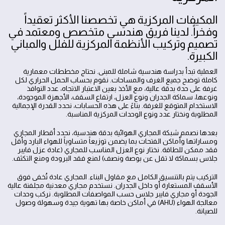
المكيفات المركزية هي تخصصنا الأكثر تعقيداً
وفخراً. لدينا فريق هندسي متخصص ومعتمد في
تصميم وتركيب الأنظمة المركزية للفلل والمباني
الكبيرة.
العملية تبدأ بدراسة هندسية شاملة للمبنى. نحتاج مخططات معمارية
كاملة توضح جميع الغرف والمساحات. نقوم بحساب الحمل الحراري لكل
غرفة على حدة بدقة عالية، مع الأخذ بعين الاعتبار الاتجاه، عدد النوافذ
ونوعها، سماكة الجدران ونوع العزل، ارتفاع السقف، الأجهزة الموجودة،
الاستخدام المتوقع للغرفة. بناءً على هذه الحسابات، نحدد القدرة الإجمالية
المطلوبة ونختار عدد ونوع الوحدات المركزية المناسبة.
بعدها نصمم شبكة المجاري الهوائية بدقة هندسية، نحدد أقطار المجاري
ومساراتها وأماكن الفتحات بما يضمن توزيعاً متساوياً للهواء البارد وأقل
فقد ممكن للطاقة. نختار نوع العزل المناسب للمجاري (عادة عزل فايبر
جلاس بسماكة لا تقل عن بوصة ونصف) لمنع فقد البرودة ومنع التكثف.
التركيب يتم بالتنسيق الكامل مع مقاول البناء. المجاري عادة تُخفى فوق
الأسقف المستعارة أو داخل الجدران. نستخدم مجاري معدنية مجلفنة عالية
الجودة أو مجاري فايبر جلاس حسب المواصفات المطلوبة. نركب وحدات
معالجة الهواء (AHU) في أماكن خاصة بها تهوية جيدة وسهولة وصول
للصيانة.