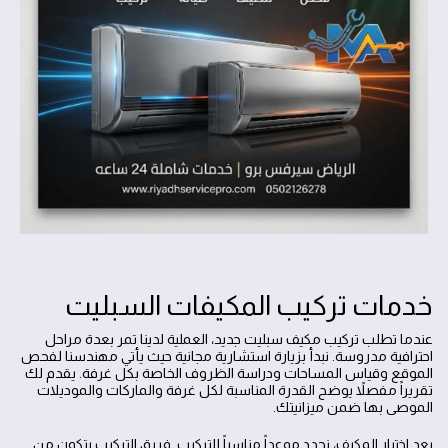
خدمات تركيب المكيفات السبليت
عندما تطلب تركيب مكيف سبليت جديد، العملية لدينا تمر بعدة مراحل
احترافية مدروسة. نبدأ بزيارة استشارية مجانية حيث يأتي مهندسنا لفحص
الموقع وقياس المساحات ودراسة الظروف الخاصة بكل غرفة. يقدم لك
تقريراً مفصلاً يوضح القدرة المناسبة لكل غرفة والماركات والموديلات
الموصى بها ضمن ميزانيتك.
بعد اختيار المكيف، نحدد موعداً مناسباً للتركيب. فريق التركيب يتكون من