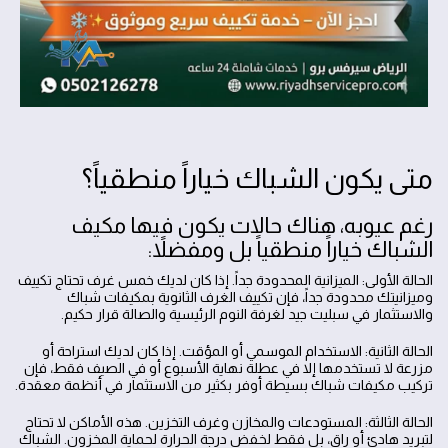
متى يكون الشباك خياراً منطقياً؟
رغم عيوبه، هناك حالات يكون فيها مكيف
الشباك خياراً منطقياً بل ومفضلاً:
الحالة الأولى: الميزانية المحدودة جداً. إذا كان لديك خمس غرف تحتاج تكييف
وميزانيتك محدودة جداً، فإن تكييف الغرف الثانوية بمكيفات شباك
والاستثمار في سبليت جيد لغرفة النوم الرئيسية والصالة قرار حكيم.
الحالة الثانية: الاستخدام الموسمي أو المؤقت. إذا كان لديك استراحة أو
مزرعة لا تستخدمها إلا في عطلة نهاية الأسبوع أو في الصيف فقط، فإن
تركيب مكيفات شباك بسيطة أوفر بكثير من الاستثمار في أنظمة معقدة.
الحالة الثالثة: المستودعات والمخازن وغرف التخزين. هذه الأماكن لا تحتاج
لتبريد هادئ أو راقٍ، بل فقط لخفض درجة الحرارة لحماية المخزون. الشباك