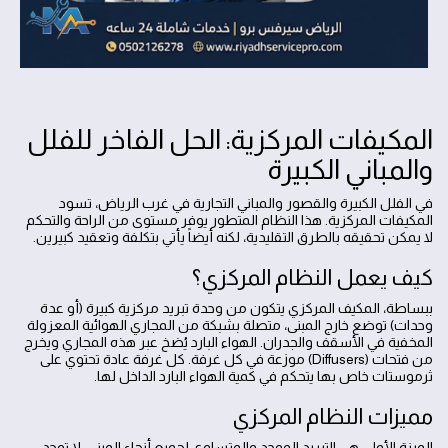
المكيفات المركزية: الحل الفاخر للفلل
والمباني الكبيرة
في الفلل الكبيرة والقصور والمباني التجارية في غرب الرياض، تسود
المكيفات المركزية. هذا النظام المتطور يوفر مستوى من الراحة والتحكم
لا يمكن تحقيقه بالطرق التقليدية، لكنه أيضاً يأتي بتكلفة وتعقيد كبيرين.
كيف يعمل النظام المركزي؟
ببساطة، المكيف المركزي يتكون من وحدة تبريد مركزية كبيرة (أو عدة
وحدات) توضع خارج المبنى، متصلة بشبكة من المجاري الهوائية المعزولة
المخفية في الأسقف والجدران. الهواء البارد يُضخ عبر هذه المجاري ويخرج
من فتحات (Diffusers) موزعة في كل غرفة. كل غرفة عادة تحتوي على
ثرموستات خاص بها يتحكم في كمية الهواء البارد الداخل لها.
مميزات النظام المركزي
الميزة الأولى هي التبريد الموحد والمتساوي لجميع أنحاء المبنى. لا توجد