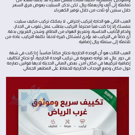
ثمانمئة إلى ألف وأربعمئة ريال. لكن تذكر، السبليت يعوض فرق السعر
خلال سنتين أو ثلاث من خلال توفير الكهرباء.
العيب الثاني هو الحاجة لتركيب احترافي. لا يمكنك تركيب مكيف سبليت
بنفسك إلا إذا كنت فنياً محترفاً. التركيب يتطلب عمل ثقوب في الجدار،
ولحام الأنابيب النحاسية، وتفريغ الهواء من النظام، وشحن الفريون بدقة.
أي خطأ في التركيب قد يؤدي لمشاكل كبيرة لاحقاً. تكلفة التركيب عادة من
ثلاثمئة إلى ستمئة ريال إضافية.
العيب الثالث هو أن الوحدة الخارجية تحتاج مكاناً مناسباً. إذا كنت في شقة
في دور عالٍ، قد تواجه صعوبة في تركيب الوحدة الخارجية، أو تحتاج لتكاليف
إضافية لتركيبها في مكان آمن. بعض المباني الحديثة لديها قوانين صارمة
حول مكان وضع الوحدات الخارجية للحفاظ على المظهر الجمالي.