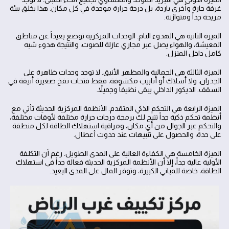
غرفة حارة وأخرى باردة، بل درجة حرارة موحدة في كل مكان. هذا يخلق بيئة
مريحة جداً ومتوازنة.
الميزة الثانية هي الهدوء التام. الوحدات المركزية توضع بعيداً عن مناطق
المعيشة، والهواء يصل عبر مجاري عازلة للصوت، والنتيجة هدوء شبه
كامل داخل المنزل.
الميزة الثالثة هي الجمالية والمظهر الأنيق. لا توجد وحدات ظاهرة على
الجدران، ولا أسلاك أو أنابيب مكشوفة، فقط فتحات نفخ صغيرة أنيقة في
السقف. الديكور الداخلي يبقى نظيفاً وجميلاً.
الميزة الرابعة هي التحكم الذكي المتقدم. الأنظمة المركزية الحديثة تأتي مع
أنظمة تحكم ذكية جداً تتيح لك برمجة درجات حرارة مختلفة لأوقات مختلفة،
والتحكم عبر الجوال من أي مكان، ومراقبة استهلاك الطاقة لكل منطقة
على حدة، والحصول على تنبيهات عند حدوث أعطال.
الميزة الخامسة هي الكفاءة العالية على المدى الطويل. رغم أن التكلفة
الأولية عالية جداً، إلا أن الأنظمة المركزية الحديثة فعالة جداً في استهلاك
الطاقة، خاصة للمباني الكبيرة، وتوفر المال على المدى البعيد.