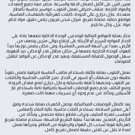
فنيين اثنين على الأقل لضمان الدقة والسرعة. نحضر معنا جميع المعدات
والمواد اللازمة: مثقاب احترافي لعمل الثقوب، مواسير نحاسية بأقطار
متعددة، عازل حراري عالي الجودة، كابلات كهربائية بالمقاسات المناسبة،
قواطع حماية، مضخة تفريغ، ميزان شحن فريون رقمي دقيق، مواد لحام،
مواد عزل، وكل ما يلزم.
نختار بعناية المواقع المثالية للوحدتين. الوحدة الداخلية نضعها عادة على
الجدار المواجه للسرير أو الأريكة على ارتفاع حوالي مترين ونصف من
الأرض، بعيداً عن أشعة الشمس المباشرة، وفي مكان يضمن توزيعاً جيداً
للهواء. الوحدة الخارجية نضعها في مكان مظلل قدر الإمكان، جيد التهوية،
سهل الوصول للصيانة المستقبلية، وبعيد قدر الإمكان عن النوافذ لتقليل
الضوضاء.
نعمل الثقوب بعناية فائقة باستخدام مثاقب ألماسية احترافية تضمن ثقوباً
نظيفة دون تشققات أو كسور في الجدار. نمرر الأنابيب النحاسية والكابلات
عبر الثقوب ونحميها بأغلفة بلاستيكية وعازل حراري لمنع فقدان البرودة
ومنع التكثف. نلحم جميع الوصلات النحاسية باحترافية تامة باستخدام غاز
الأسيتلين ونتأكد من عدم وجود أي تسريبات مهما كانت صغيرة.
بعد اكتمال التوصيلات الميكانيكية، نوصل الكهرباء بعناية شديدة وفق
أعلى معايير السلامة. نستخدم كابلات نحاسية عالية النقاء بالمقاس
المناسب لقدرة المكيف، ونركب قاطع حماية مخصص، ونتأكد من
التأريض الصحيح. بعدها نبدأ عملية التفريغ الحاسمة: نستخدم مضخة تفريغ
كهربائية قوية لسحب كل الهواء والرطوبة من النظام، ونتركها تعمل
لمدة لا تقل عن ثلاثين دقيقة لضمان تفريغ كامل.