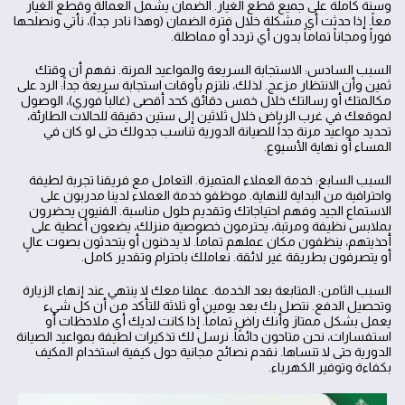
وسنة كاملة على جميع قطع الغيار. الضمان يشمل العمالة وقطع الغيار
معاً. إذا حدثت أي مشكلة خلال فترة الضمان (وهذا نادر جداً)، نأتي ونصلحها
فوراً ومجاناً تماماً بدون أي تردد أو مماطلة.
السبب السادس: الاستجابة السريعة والمواعيد المرنة. نفهم أن وقتك
ثمين وأن الانتظار مزعج. لذلك، نلتزم بأوقات استجابة سريعة جداً: الرد على
مكالمتك أو رسالتك خلال خمس دقائق كحد أقصى (غالباً فوري)، الوصول
لموقعك في غرب الرياض خلال ثلاثين إلى ستين دقيقة للحالات الطارئة،
تحديد مواعيد مرنة جداً للصيانة الدورية تناسب جدولك حتى لو كان في
المساء أو نهاية الأسبوع.
السبب السابع: خدمة العملاء المتميزة. التعامل مع فريقنا تجربة لطيفة
واحترافية من البداية للنهاية. موظفو خدمة العملاء لدينا مدربون على
الاستماع الجيد وفهم احتياجاتك وتقديم حلول مناسبة. الفنيون يحضرون
بملابس نظيفة ومرتبة، يحترمون خصوصية منزلك، يضعون أغطية على
أحذيتهم، ينظفون مكان عملهم تماماً. لا يدخنون أو يتحدثون بصوت عالٍ
أو يتصرفون بطريقة غير لائقة. نعاملك باحترام وتقدير كامل.
السبب الثامن: المتابعة بعد الخدمة. عملنا معك لا ينتهي عند إنهاء الزيارة
وتحصيل الدفع. نتصل بك بعد يومين أو ثلاثة للتأكد من أن كل شيء
يعمل بشكل ممتاز وأنك راضٍ تماماً. إذا كانت لديك أي ملاحظات أو
استفسارات، نحن متاحون دائماً. نرسل لك تذكيرات لطيفة بمواعيد الصيانة
الدورية حتى لا تنساها. نقدم نصائح مجانية حول كيفية استخدام المكيف
بكفاءة وتوفير الكهرباء.