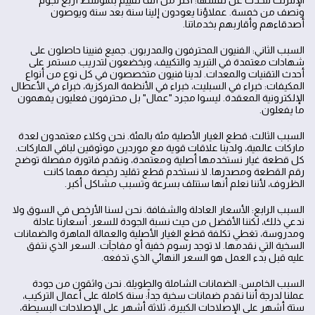
ونصف من خمسة. عملاؤنا يعودون إلينا سنة بعد سنة ويوصون
أصدقاءهم وأقاربهم بخدماتنا.
السبب الثاني: الفنيون المحترفون والمدربون. جميع فنيينا حاصلون على
شهادات معتمدة في التبريد والتكييف، ويخضعون لتدريب مستمر على
أحدث التقنيات والمعدات. لدينا فنيون متخصصون في كل نوع من أنواع
المكيفات: خبراء في السبليت، خبراء في الأنظمة المركزية، خبراء في الأعطال
الإلكترونية المعقدة. ليسوا مجرد "عمال" بل محترفون فعليون يفهمون
ما يفعلون.
السبب الثالث: قطع الغيار الأصلية مئة بالمئة. نحن وكلاء معتمدون لعدة
ماركات عالمية، ولدينا علاقات قوية مع موردين موثوقين لباقي الماركات.
كل قطعة غيار نستخدمها أصلية ومعتمدة، ونقدم فاتورة مفصلة توضح
رقم القطعة ومصدرها. لا نستخدم قطع تقليد رخيصة مهما كانت
الظروف، لأننا نعلم أنها ستتلف بسرعة وتسبب مشاكل أكبر.
السبب الرابع: الأسعار العادلة والشفافة. نحن لسنا الأرخص في السوق ولا
ندعي ذلك، لكننا الأفضل من حيث نسبة الجودة للسعر. أسعارنا عادلة
ومدروسة، تغطي تكلفة قطع الغيار الأصلية والعمالة الماهرة والضمانات
السخية التي نقدمها. لا توجد رسوم خفية أو مفاجآت. السعر الذي نتفق
عليه قبل بدء العمل هو السعر النهائي الذي تدفعه.
السبب الخامس: الضمانات الشاملة والطويلة. نحن واثقون من جودة
عملنا لدرجة أننا نقدم ضمانات سخية جداً: سنة كاملة على أعمال التركيب،
ستة أشهر على الإصلاحات الكبيرة، ثلاثة أشهر على الإصلاحات البسيطة،