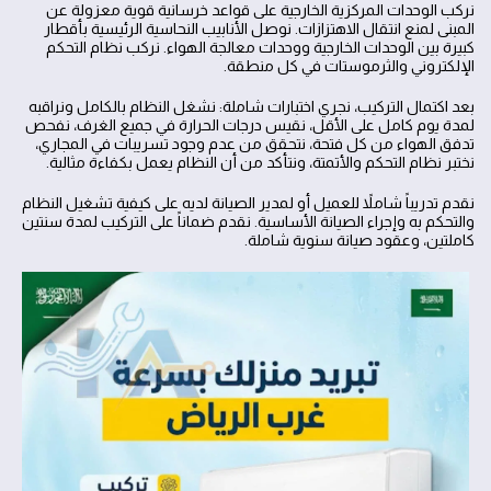
نركب الوحدات المركزية الخارجية على قواعد خرسانية قوية معزولة عن
المبنى لمنع انتقال الاهتزازات. نوصل الأنابيب النحاسية الرئيسية بأقطار
كبيرة بين الوحدات الخارجية ووحدات معالجة الهواء. نركب نظام التحكم
الإلكتروني والثرموستات في كل منطقة.
بعد اكتمال التركيب، نجري اختبارات شاملة: نشغل النظام بالكامل ونراقبه
لمدة يوم كامل على الأقل، نقيس درجات الحرارة في جميع الغرف، نفحص
تدفق الهواء من كل فتحة، نتحقق من عدم وجود تسريبات في المجاري،
نختبر نظام التحكم والأتمتة، ونتأكد من أن النظام يعمل بكفاءة مثالية.
نقدم تدريباً شاملاً للعميل أو لمدير الصيانة لديه على كيفية تشغيل النظام
والتحكم به وإجراء الصيانة الأساسية. نقدم ضماناً على التركيب لمدة سنتين
كاملتين، وعقود صيانة سنوية شاملة.