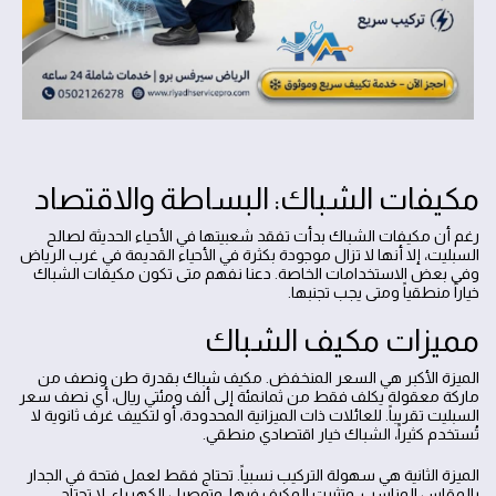
مكيفات الشباك: البساطة والاقتصاد
رغم أن مكيفات الشباك بدأت تفقد شعبيتها في الأحياء الحديثة لصالح
السبليت، إلا أنها لا تزال موجودة بكثرة في الأحياء القديمة في غرب الرياض
وفي بعض الاستخدامات الخاصة. دعنا نفهم متى تكون مكيفات الشباك
خياراً منطقياً ومتى يجب تجنبها.
مميزات مكيف الشباك
الميزة الأكبر هي السعر المنخفض. مكيف شباك بقدرة طن ونصف من
ماركة معقولة يكلف فقط من ثمانمئة إلى ألف ومئتي ريال، أي نصف سعر
السبليت تقريباً. للعائلات ذات الميزانية المحدودة، أو لتكييف غرف ثانوية لا
تُستخدم كثيراً، الشباك خيار اقتصادي منطقي.
الميزة الثانية هي سهولة التركيب نسبياً. تحتاج فقط لعمل فتحة في الجدار
بالمقاس المناسب، وتثبيت المكيف فيها، وتوصيل الكهرباء. لا تحتاج