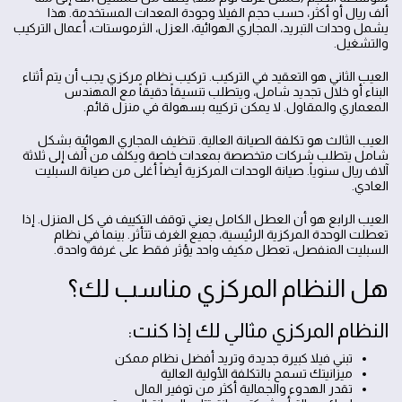
ألف ريال أو أكثر، حسب حجم الفيلا وجودة المعدات المستخدمة. هذا
يشمل وحدات التبريد، المجاري الهوائية، العزل، الثرموستات، أعمال التركيب
والتشغيل.
العيب الثاني هو التعقيد في التركيب. تركيب نظام مركزي يجب أن يتم أثناء
البناء أو خلال تجديد شامل، ويتطلب تنسيقاً دقيقاً مع المهندس
المعماري والمقاول. لا يمكن تركيبه بسهولة في منزل قائم.
العيب الثالث هو تكلفة الصيانة العالية. تنظيف المجاري الهوائية بشكل
شامل يتطلب شركات متخصصة بمعدات خاصة ويكلف من ألف إلى ثلاثة
آلاف ريال سنوياً. صيانة الوحدات المركزية أيضاً أغلى من صيانة السبليت
العادي.
العيب الرابع هو أن العطل الكامل يعني توقف التكييف في كل المنزل. إذا
تعطلت الوحدة المركزية الرئيسية، جميع الغرف تتأثر. بينما في نظام
السبليت المنفصل، تعطل مكيف واحد يؤثر فقط على غرفة واحدة.
هل النظام المركزي مناسب لك؟
النظام المركزي مثالي لك إذا كنت:
تبني فيلا كبيرة جديدة وتريد أفضل نظام ممكن
ميزانيتك تسمح بالتكلفة الأولية العالية
تقدر الهدوء والجمالية أكثر من توفير المال