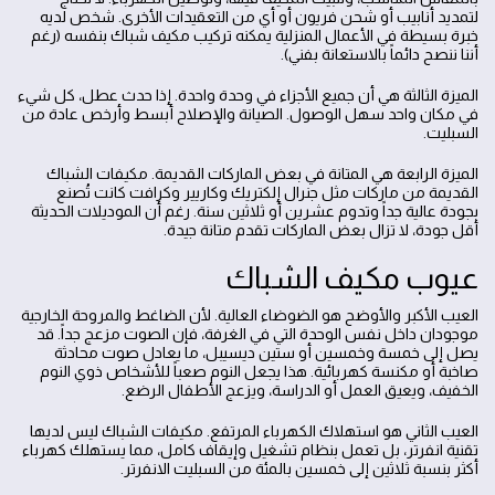
لتمديد أنابيب أو شحن فريون أو أي من التعقيدات الأخرى. شخص لديه
خبرة بسيطة في الأعمال المنزلية يمكنه تركيب مكيف شباك بنفسه (رغم
أننا ننصح دائماً بالاستعانة بفني).
الميزة الثالثة هي أن جميع الأجزاء في وحدة واحدة. إذا حدث عطل، كل شيء
في مكان واحد سهل الوصول. الصيانة والإصلاح أبسط وأرخص عادة من
السبليت.
الميزة الرابعة هي المتانة في بعض الماركات القديمة. مكيفات الشباك
القديمة من ماركات مثل جنرال إلكتريك وكاريير وكرافت كانت تُصنع
بجودة عالية جداً وتدوم عشرين أو ثلاثين سنة. رغم أن الموديلات الحديثة
أقل جودة، لا تزال بعض الماركات تقدم متانة جيدة.
عيوب مكيف الشباك
العيب الأكبر والأوضح هو الضوضاء العالية. لأن الضاغط والمروحة الخارجية
موجودان داخل نفس الوحدة التي في الغرفة، فإن الصوت مزعج جداً. قد
يصل إلى خمسة وخمسين أو ستين ديسيبل، ما يعادل صوت محادثة
صاخبة أو مكنسة كهربائية. هذا يجعل النوم صعباً للأشخاص ذوي النوم
الخفيف، ويعيق العمل أو الدراسة، ويزعج الأطفال الرضع.
العيب الثاني هو استهلاك الكهرباء المرتفع. مكيفات الشباك ليس لديها
تقنية انفرتر، بل تعمل بنظام تشغيل وإيقاف كامل، مما يستهلك كهرباء
أكثر بنسبة ثلاثين إلى خمسين بالمئة من السبليت الانفرتر.