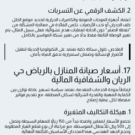
2. الكشف الرقمي عن التسربات
اعتماد أجهزة الموجات الصوتية والكاميرات الحرارية لتحديد موقع الخلل
خلف الجدران أو تحت الأرضيات. تكمن الفائدة في معالجة المشكلة من
"نقطة الصفر" دون الحاجة لعمليات هدم عشوائية؛ فعلى سبيل المثال، يتم
تغيير الوصلة التالفة فقط بدلاً من تغيير شبكة المواسير بالكامل.
الملخص: حلول سباكة ذكية تعتمد على التكنولوجيا الحديثة لتقليل
الأضرار الإنشائية وضمان استمرارية تدفق المياه بأمان.
17. أسعار صيانة المنازل بالرياض حي
الريان والشفافية المالية
ارتباطاً بجودة الخدمات المقدمة، نعتمد سياسة تسعير عادلة توازن بين
الكفاءة المهنية والقدرة الشرائية لسكان المنطقة، مع تقديم فواتير
مفصلة لكل عملية إصلاح.
1. هيكلة التكاليف المتغيرة
تخضع الأسعار لمعايير واضحة تبدأ من 150 ريالاً للمهام البسيطة وتصل
إلى 500 ريال للأعطال المتوسطة، مع مراعاة أن نوع قطع الغيار المطلوبة
وحجم الجهد الهندسي هما المحددان الأساسيان للتكلفة النهائية.