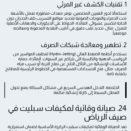
1. تقنيات الكشف غير المرئي
استكمالاً لدور الفنيين المختصين، نوفر معدات متطورة تعمل بالأشعة
تحت الحمراء والموجات الصوتية لتحديد مواقع التسريب خلف الجدران دون
الحاجة لتكسير عشوائي. الفائدة: الحفاظ على الديكورات والدهانات الأصلية
للمنزل. مثال: تحديد ثقب دقيق في أنابيب التغذية المدفونة ومعالجته
موضعياً.
2. تطهير ومعالجة شبكات الصرف
نستخدم أنظمة الضغط العالي (Hydro-Jetting) لتنظيف المواسير من
الرواسب الدهنية والكلسية التي تتراكم عبر السنوات. الفائدة: حماية
الأساسات الإنشائية من التآكل الناتج عن تملح التربة أو تسرب مياه
الصرف. مثال: فتح الانسدادات المستعصية في الخطوط الرئيسية للمطابخ
بكفاءة تامة.
الخلاصة: التدخل الهندسي السريع في مشاكل السباكة يمنع تحول
العطل البسيط إلى كارثة إنشائية مكلفة.
24. صيانة وقائية لمكيفات سبليت في
صيف الرياض
تعد الصيانة الوقائية لمكيفات سبليت الركيزة الأساسية لضمان استمرارية