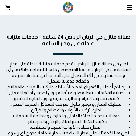
صيانة منازل حي الريان الرياض 24 ساعة – خدمات منزلية 
عاجلة على مدار الساعة
نحن في صيانة منازل الرياض نقدم خدمات منزلية عاجلة على مدار 
الساعة في حي الريان. فريقنا المتخصص جاهز لتلبية احتياجاتك في أي 
وقت، مما يضمن لك الحصول على الخدمة التي تحتاجها بسرعة 
وكفاءة.خدماتنا تشمل:
إصلاح أعطال الكهرباء: تمديد الأسلاك وتركيب اللمبات والمفاتيح.
صيانة المكيفات: تنظيفها وتعبئة الفريون لضمان أدائها الفعال.
كشف تسربات المياه: بأساليب حديثة ودون الحاجة للتكسير.
تسليك المجاري: توفير حلول سريعة لمشاكل الصرف الصحي.
نجارة: تركيب الأبواب والمطابخ والخزائن.
دهانات: تجديد الطلاء الداخلي والخارجي ومعالجة التشققات.
تركيب البلاط: السيراميك والرخام والبورسلان.
أعمال حدادة: الأبواب الحديد والمظلات.
نحن هنا لخدمتك على مدار الساعة بأسعار شفافة ودون أي رسوم 