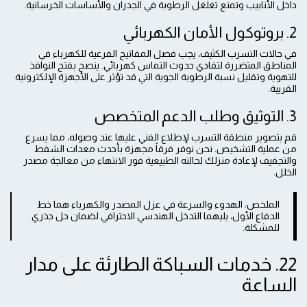
داخل الأنابيب وتمنع تغلغل الرطوبة في الجدران والأساسات الخرسانية.
2. بروتوكول الأمان الكهربائي
في حالات التسرب الكثيف، يجب فصل المفاتيح الفرعية للكهرباء في
المناطق المتضررة لتفادي حدوث التماس كهربائي. ينصح بفتح النوافذ
للتهوية وتقليل نسبة الرطوبة الجوية التي قد تؤثر على الأجهزة الإلكترونية
القريبة.
3. التوثيق وطلب الدعم المتخصص
قم بتصوير منطقة التسرب لإطلاع الفني عليها عند وصوله، مما يسرع
من عملية التشخيص. نحن نوفر فرقاً مجهزة بأحدث معدات الشفط
والتجفيف لإعادة منزلك لحالته الطبيعية فور الانتهاء من معالجة مصدر
الخلل.
الملخص: الهدوء والسرعة في عزل المصدر والكهرباء هما خط
الدفاع الأول، يليهما التدخل الهندسي الاحترافي لضمان حل جذري
للمشكلة.
22. خدمات السباكة الطارئة على مدار
الساعة