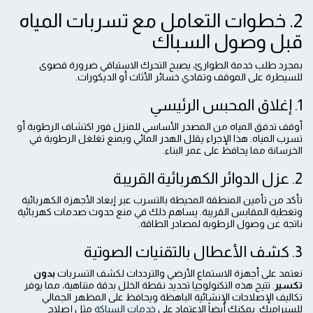
2. خطوات التعامل مع تسربات المياه
قبل وصول السباك
بمجرد طلب خدمة الطوارئ، يصبح التحرك الاستباقي ضرورة قصوى
للسيطرة على الموقف وتفادي خسائر الأثاث أو الديكورات.
1. إغلاق المحبس الرئيسي
أوقف تدفق المياه من المصدر الأساسي للمنزل فور اكتشاف الرطوبة أو
تسرب المياه. هذا الإجراء يقلل الهدر المائي ويمنع تغلغل الرطوبة في
الخرسانة مما يحافظ على عمر البناء.
2. عزل الدوائر الكهربائية القريبة
تأكد من تأمين المنطقة المحيطة بالتسرب عبر إبعاد الأجهزة الكهربائية
وتغطية المقابس القريبة. يساهم ذلك في منع حدوث صدمات كهربائية
ناتجة عن وصول الرطوبة لمصادر الطاقة.
3. كشف الأعطال بالتقنيات الصوتية
نعتمد على أجهزة الاستماع الأرضي والترددات لكشف التسربات
بدون
تكسير
. تتيح هذه التكنولوجيا تحديد نقطة الخلل بدقة متناهية، مما يوفر
تكاليف الإصلاحات الإنشائية الباهظة ويحافظ على المظهر الجمالي
للسيراميك. يمكنك أيضاً الاعتماد على
خدمات السباكة
مثل إصلاح