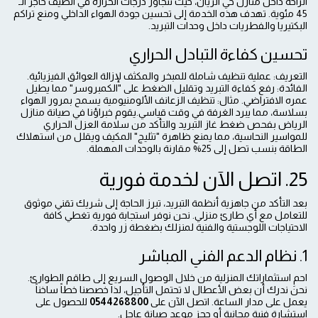
الراحة داخل منازل حي الريان، حيث تتجاوز درجات الحرارة في الصيف حاجز الـ
45 مئوية. تهدف هذه الخدمة إلى تحسين جودة الهواء الداخلي ومنع تراكم
البكتيريا والفطريات داخل وحدات التبريد.
تحسين كفاءة التبادل الحراري
التعريف: عملية تنظيف شاملة للمبخر والمكثف لإزالة العوائق الفيزيائية.
الفائدة: رفع كفاءة التبريد وتقليل الضغط على "الكمبروسر" مما يطيل
عمره الافتراضي. مثال: تنظيف الزعانف الألومنيومية يسمح بمرور الهواء
بسلاسة، مما يبرد الغرفة في وقت قياسي.يقوم خبراؤنا في صيانة منازل
الرياض بفحص ضغط غاز التبريد والتأكد من سلامة العزل الحراري
للمواسير النحاسية، مما يمنع ظاهرة "تثليج" المكيف ويقلل من استهلاك
الطاقة بنسب تصل إلى 25% مقارنة بالوحدات المهملة.
25. اتصل الآن لخدمة فورية
بعد التأكد من جاهزية أنظمة التبريد، تبرز الحاجة إلى شريك تقني موثوق
للتعامل مع أي طارئ منزلي. نحن نوفر استجابة فورية تغطي كافة
الاحتياجات اللوجستية والفنية لمنزلك بضغطة زر واحدة.
1. نظام الدعم الفني المباشر
احمِ استثماراتك المنزلية من خلال الوصول السريع إلى طاقم الطوارئ.
نحن ندرك أن بعض الأعطال لا تحتمل التأجيل، لذا خصصنا خطاً ساخناً
يعمل على مدار الساعة. اتصل الآن على
0544268800
للحصول على
استشارة فنية مجانية أو حجز موعد صيانة عاجل.