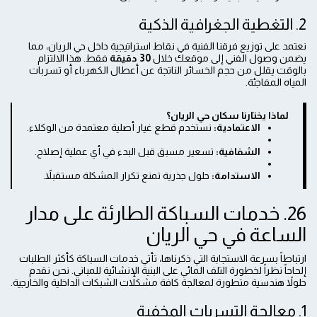
2. التغطية الجغرافية الذكية
نعتمد على توزيع فرقنا الفنية في نقاط استراتيجية داخل حي الريان، مما
يضمن وصول الفني إلى موقعك خلال
30 دقيقة
فقط. هذا الالتزام
بالوقت يقلل من حجم الخسائر الناتجة عن أعطال الكهرباء أو تسربات
المياه المفاجئة.
لماذا يختارنا سكان حي الريان؟
الاعتمادية:
نستخدم قطع غيار أصلية معتمدة من الوكلاء.
الشفافية:
تسعير مسبق قبل البدء في أي عملية إصلاح.
الاستدامة:
حلول جذرية تمنع تكرار المشكلة مستقبلاً.
26. خدمات السباكة الطارئة على مدار
الساعة في حي الريان
ارتباطاً بسرعة الاستجابة التي ذكرناها، تأتي خدمات السباكة كأكثر الطلبات
إلحاحاً نظراً لخطورة التلف المائي على البنية الإنشائية للمباني. نحن نقدم
حلولاً هندسية متطورة لمعالجة كافة مشكلات الشبكات الداخلية والخارجية.
1. معالجة التسربات المخفية