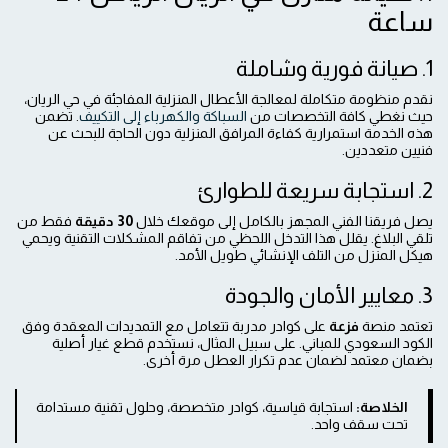
ساعة
1. صيانة فورية وشاملة
نقدم منظومة متكاملة لمعالجة الأعطال المنزلية المفاجئة في حي الريان،
حيث نغطي كافة التخصصات من
السباكة والكهرباء إلى التكييف
. تضمن
هذه الخدمة استمرارية كفاءة المرافق المنزلية دون الحاجة للبحث عن
فنيين متعددين.
2. استجابة سريعة للطوارئ
يصل فريقنا الفني المجهز بالكامل إلى موقعك خلال
30 دقيقة
فقط من
تلقي البلاغ. يقلل هذا التدخل اللحظي من تفاقم المشكلات التقنية ويحمي
هيكل المنزل من التلف الإنشائي طويل الأمد.
3. معايير الأمان والجودة
تعتمد منصة
فزعة
على كوادر مدربة تتعامل مع التمديدات المعقدة وفق
الكود السعودي للمباني. على سبيل المثال، نستخدم قطع غيار أصلية
بضمان معتمد لضمان عدم تكرار العطل مرة أخرى.
الخلاصة:
استجابة قياسية، كوادر متخصصة، وحلول تقنية مستدامة
تحت سقف واحد.