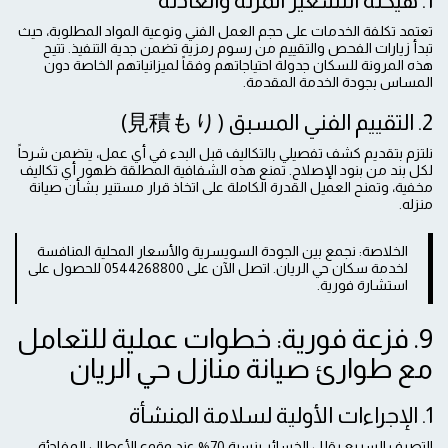
1. هيكلة التسعير المرنة والعادلة
تعتمد تكلفة الخدمات على حجم العمل الفني ونوعية المواد المطلوبة، حيث
تبدأ زيارات الفحص والتقييم من رسوم رمزية تضمن جدية التنفيذ. تتيح
هذه المرونة للسكان جدولة احتياجاتهم وفقاً لميزانياتهم الخاصة دون
المساس بجودة الخدمة المقدمة.
2. التقييم الفني المسبق (見積もり)
نلتزم بتقديم كشف تفصيلي بالتكاليف قبل البدء في أي عمل، يتضمن شرحاً
لكل بند من بنود الإصلاح. تمنع هذه الشفافية المطلقة ظهور أي تكاليف
مخفية، وتمنح العميل القدرة الكاملة على اتخاذ قرار مستنير بشأن صيانة
منزله.
الخلاصة: نجمع بين الجودة السويسرية والأسعار المحلية المنافسة
لخدمة سكان حي الريان. اتصل الآن على 0544268800 للحصول على
استشارة فورية.
9. فزعة فورية: خطوات عملية للتعامل
مع طوارئ صيانة منازل حي الريان
1. الإجراءات الأولية لسلامة المنشأة
التصرف السريع يقلل الخسائر بنسبة 70% عند وقوع الأعطال المفاجئة.