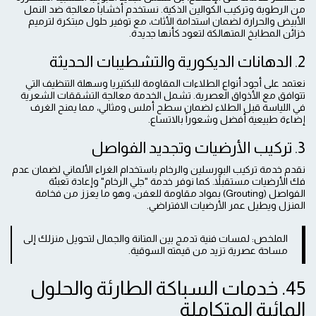
من الرطوبة وتركيب الكوالين الذكية. نستخدم أخشاباً معالجة ضد النمل
الأبيض والحرارة لضمان استدامة الأثاث، مع توفير حلول مبتكرة لترميم
خزائن المطابخ المتهالكة لتعود كأنها جديدة.
2. الدهانات الديكورية والتشطيبات الحديثة
نعتمد على أجود أنواع الطلاءات المقاومة للبكتيريا وسهلة التنظيف التي
تتوافق مع الأذواق العصرية. تشمل الخدمة معالجة التشققات الشعرية
في اللياسة قبل الطلاء لضمان سطح أملس ومثالي، مما يمنح الغرف
إضاءة طبيعية أفضل وشعوراً بالاتساع.
3. تركيب الأرضيات وتجديد الفواصل
نقدم خدمة تركيب البورسلين والرخام باستخدام الغراء الألماني لضمان عدم
فك الأرضيات مستقبلاً. كما نوفر خدمة "جلي الرخام" وإعادة تعبئة
الفواصل (Grouting) بمواد مقاومة للعفن، وهو ما يعزز من فخامة
المنزل ويطيل عمر الأرضيات الافتراضي.
الملخص: لمسات فنية تدمج بين المتانة والجمال لتحويل منزلك إلى
مساحة عصرية تزيد من قيمته السوقية.
45. خدمات السباكة الطارئة والحلول
المائية المتكاملة