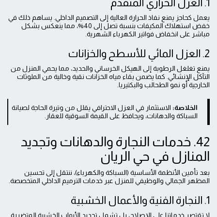
1. العزل الحراري المتقدم
يعمل كحاجز يمنع نفاذ الحرارة العالية إلى التصميم الداخلي. يساهم ذلك في
خفض استهلاك المكيفات بنسبة تصل إلى 40%، مما ينعكس بشكل
مباشر على انخفاض فواتير الكهرباء الشهرية.
2. العزل المائي للأسطح والخزانات
يمنع تغلغل الرطوبة إلى الهيكل الخرساني والحديد، مما يحمي المنزل من
التآكل الإنشائي. كما يضمن بقاء مياه الخزانات نقية وخالية من الملوثات
الخارجية أو نمو الطحالب والبكتيريا.
الخلاصة:
الاستثمار في العزل الاحترافي يقلل من وتيرة الحاجة لصيانة
السباكة والدهانات، ويحافظ على القيمة السوقية للعقار.
42. خدمات النجارة والدهانات وتجديد
المنازل في حي الريان
بعد تأمين الأنظمة الأساسية (السباكة والكهرباء)، ننتقل إلى تحسين
المظهر الجمالي والوظيفي للمنزل عبر خدمات الترميم الداخلي المتخصصة.
1. النجارة الفنية والأعمال الخشبية
لا تقتصر خدماتنا على الإصلاح، بل تشمل تجديد الأبواب الخشبية المتضررة