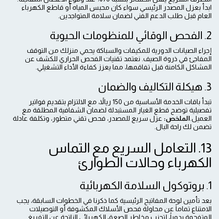
ابدأ بعزل المصدر الرئيسي سواء كان محبس المياه أو قاطع الكهرباء
العام قبل طلب الدعم الفني لضمان سلامة المتواجدين.
2. الفحص الوقائي للمنظومات الحيوية
إجراء الصيانات الدورية للمكيفات والسباكة يحمي منزلك من التوقف
المفاجئ في ذروة الصيف. نعتمد تقنيات الفحص الحراري للكشف عن
المشاكل الكامنة قبل تفاقمها، مما يعزز كفاءة الأداء التشغيلي.
3. هيكلة التكاليف والضمان
تبدأ باقات الخدمة الأساسية من 150 ريالاً، مع الالتزام بتقديم فواتير
تفصيلية توضح قطع الغيار المستبدلة لضمان الشفافية المطلقة مع
العميل.
الملخص:
عزل سريع للمصدر، فحص تقني متطور، وتكلفة عادلة
تضمن لك راحة البال.
13. التعامل السريع مع التماس
الكهرباء وحالات الطوارئ
1. بروتوكول السلامة الكهربائية
بعد تأمين لوحة المفاتيح الرئيسية كما ذكرنا في الخطوات السابقة، يجب
الامتناع تماماً عن محاولة فحص الأسلاك المكشوفة أو التوصيلات
المتفحمة يدوياً، لتجنب مخاطر الصعق الكهربائي الناتجة عن التفريغ