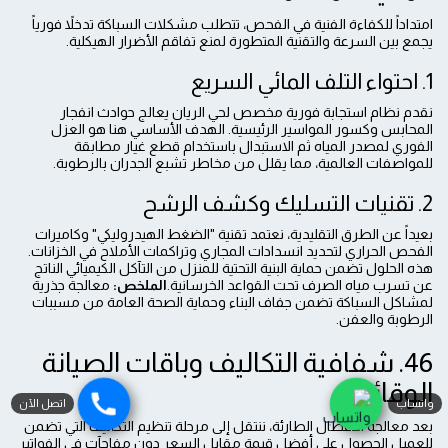
امتداداً للكفاءة الفنية في الفحص، تتطلب مشكلات السباكة تدخلاً فورياً
يجمع بين السرعة والتقنية المتطورة لمنع تفاقم الأضرار الهيكلية.
1. احتواء التلف المائي السريع
نقدم نظام استجابة فورية مخصص لحي الريان يعالج حوادث انفجار
المحابس وكسور المواسير الرئيسية. الهدف الأساسي هنا هو العزل
الفوري لمصدر المياه ثم الاستبدال باستخدام قطع غيار مطابقة
للمواصفات العالمية، مما يقلل من مخاطر تشبع الجدران بالرطوبة.
2. تقنيات التسليك وكشف الرشح
بعيداً عن الطرق التقليدية، نعتمد تقنية "الضغط الهيدروليكي" وكاميرات
الفحص الحراري لتحديد انسدادات المجاري وتراكمات الأملاح في الخزانات.
هذه الحلول تضمن حماية البنية التحتية للمنزل من التآكل الكيميائي الناتج
عن تسرب مياه الصرف تحت القواعد الخرسانية.
الملخص:
معالجة جذرية
لمشاكل السباكة تضمن جفاف البناء وحماية الصحة العامة من مسببات
الرطوبة والعفن.
46. شفافية التكاليف وباقات الصيانة
الوقائية
واتساب
اتصل الآن
بعد معالجة الأعطال الطارئة، ننتقل إلى مرحلة تنظيم التكاليف التي تضمن
للعميل الحصول على أفضل قيمة مقابل السعر دون مفاجآت في الفواتير