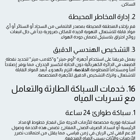
الساكن.
2. إدارة المخاطر المحيطة
قم بإخلاء المنطقة المحيطة بمصدر الالتماس من السجاد أو الستائر أو أي
مواد قابلة للاشتعال. التهوية الجيدة للمكان ضرورية جداً في حال انبعاث
روائح احتراق بلاستيكي لضمان جودة الهواء.
3. التشخيص الهندسي الدقيق
يعمل فريقنا على استخدام أجهزة "أوم-ميتر" و"كلامب ميتر" لتحديد نقطة
الضعف في الدائرة الكهربائية دون الحاجة لتكسير الجدران، مما يوفر إصلاحاً
آمناً ومستداماً للمنظومة.
الخلاصة:
التزم بالهدوء، أبعد المواد القابلة
للاشتعال، واترك التشخيص الدقيق للأجهزة المتخصصة.
16. خدمات السباكة الطارئة والتعامل
مع تسربات المياه
1. سباكة طوارئ 24 ساعة
استجابة فورية مخصصة للأزمات الحرجة مثل انفجار خطوط الإمداد
الرئيسية أو انسداد الصرف الصحي المفاجئ. تضمن هذه الخدمة وصول
الدعم الفني لحي الريان في زمن قياسي، مما يقلل من احتمالات تضرر
الأرضيات والأثاث بسبب المياه المندفعة.