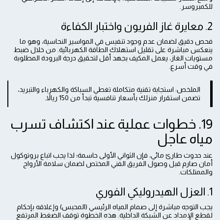
للكمبروسر.
2. معايرة غاز الفريون واختبار الكفاءة
فحص دقيق لضمان عدم وجود تنفيس في المواسير النحاسية، وهو ما
ينعكس مباشرة على تقليل استهلاك الطاقة الكهربائية. من خلال ضبط
مستويات الغاز، يعمل المكيف بجهد أقل لتحقيق درجة البرودة المطلوبة
في وقت أسرع.
الملخص: استجابة تقنية متكاملة تغطي السباكة والكهرباء والتبريد،
تضمن استقرار منزلك بأسعار تنافسية تبدأ من 150 ريالاً.
19. خطوات عملية عند اكتشاف تسرب
مياه عاجل
عند حدوث طارئ مائي، فإن الثواني الأولى حاسمة؛ لذا يجب اتباع بروتوكول
أمان صارم قبل وصول الفريق الفني المختص لضمان سلامة الأرواح
والممتلكات.
1. العزل الهيدروليكي الفوري
يجب التوجه مباشرة إلى صمام المياه الرئيسي (المحبس) وإغلاقه بإحكام
لقطع الإمداد عن الشبكة الداخلية. هذه الخطوة توقف الضغط المرتفع