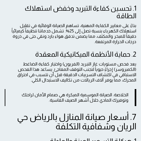
1. تحسين كفاءة التبريد وخفض استهلاك
الطاقة
بناءً على معايير الكفاءة المهنية، تساهم الصيانة الوقائية في تقليل
استهلاك الكهرباء بنسبة تصل إلى 25%. تشمل خدماتنا تنظيفاً كيميائياً
دقيقاً للمبخر والمكثف، مما يضمن تدفق هواء بارد ونقي حتى في ذروة
درجات الحرارة المرتفعة.
2. حماية الأنظمة الميكانيكية المعقدة
يعد فحص مستويات غاز التبريد (الفريون) واختبار كفاءة الضاغط
(الكمبروسر) إجراءً حيوياً لتجنب التوقف المفاجئ. يساعد هذا الفحص
الاستباقي في اكتشاف التسريبات الدقيقة قبل أن تتسبب في احتراق
المحرك، مما يوفر آلاف الريالات من تكاليف الاستبدال الكلي.
الخلاصة: الصيانة الموسمية المبكرة هي صمام الأمان لراحتك
وتوفيرك المادي خلال أشهر الصيف القاسية.
7. أسعار صيانة المنازل بالرياض حي
الريان وشفافية التكلفة