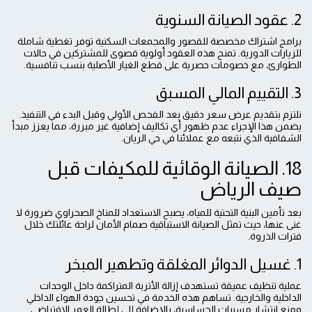
2. عقود الصيانة السنوية
برامج اشتراك مخصصة للقصور والمجمعات السكنية توفر تغطية شاملة
للزيارات الدورية. تمنح هذه العقود أولوية قصوى للمشتركين في حالات
الطوارئ، مع خصومات حصرية على قطع الغيار الأصلية بنسب تنافسية.
3. التقييم المالي المسبق
نلتزم بتقديم عرض سعر دقيق بعد الفحص الأولي وقبل البدء في التنفيذ.
يضمن هذا الإجراء عدم ظهور أي تكاليف إضافية غير مبررة، مما يعزز مبدأ
الشفافية الذي نتبعه مع عملائنا في حي الريان.
18. الصيانة الوقائية للمكيفات قبل
صيف الرياض
بعد تأمين البنية التحتية للمياه، يصبح الاستعداد للمناخ الصحراوي ضرورة لا
غنى عنها، حيث تمثل الصيانة الاستباقية صمام الأمان لراحة عائلتك خلال
فترات الذروة.
1. غسيل الدوائر المغلقة وتطهير المبخر
عملية تنظيف عميقة تستهدف إزالة الأتربة المتراكمة داخل الوحدات
الداخلية والخارجية. تساهم هذه الخدمة في تحسين جودة الهواء الداخلي
ومنع انتشار مسببات الحساسية، بالإضافة إلى إطالة العمر الافتراضي