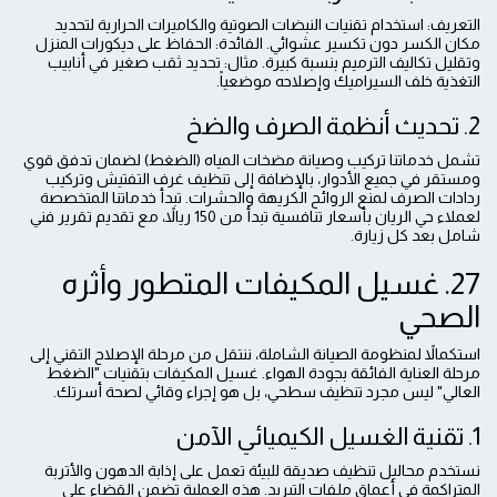
التعريف: استخدام تقنيات النبضات الصوتية والكاميرات الحرارية لتحديد
مكان الكسر دون تكسير عشوائي. الفائدة: الحفاظ على ديكورات المنزل
وتقليل تكاليف الترميم بنسبة كبيرة. مثال: تحديد ثقب صغير في أنابيب
التغذية خلف السيراميك وإصلاحه موضعياً.
2. تحديث أنظمة الصرف والضخ
تشمل خدماتنا تركيب وصيانة مضخات المياه (الضغط) لضمان تدفق قوي
ومستقر في جميع الأدوار، بالإضافة إلى تنظيف غرف التفتيش وتركيب
ردادات الصرف لمنع الروائح الكريهة والحشرات. تبدأ خدماتنا المتخصصة
لعملاء حي الريان بأسعار تنافسية تبدأ من 150 ريالاً، مع تقديم تقرير فني
شامل بعد كل زيارة.
27. غسيل المكيفات المتطور وأثره
الصحي
استكمالاً لمنظومة الصيانة الشاملة، ننتقل من مرحلة الإصلاح التقني إلى
مرحلة العناية الفائقة بجودة الهواء. غسيل المكيفات بتقنيات "الضغط
العالي" ليس مجرد تنظيف سطحي، بل هو إجراء وقائي لصحة أسرتك.
1. تقنية الغسيل الكيميائي الآمن
نستخدم محاليل تنظيف صديقة للبيئة تعمل على إذابة الدهون والأتربة
المتراكمة في أعماق ملفات التبريد. هذه العملية تضمن القضاء على