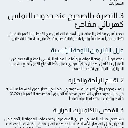
التسربات.
3. التصرف الصحيح عند حدوث التماس
كهربائي مفاجئ
بعد تأمين مخاطر المياه، تبرز أهمية التعامل مع الأعطال الكهربائية التي
تتطلب حذراً مضاعفاً وإجراءات وقائية صارمة لضمان سلامة القاطنين.
عزل التيار من اللوحة الرئيسية
توجه فوراً إلى لوحة القواطع وأغلق المفتاح الرئيسي لقطع التغذية عن
المنزل بالكامل. هذا الإجراء الفوري يمثل خط الدفاع الأول لمنع نشوب
الحرائق الناتجة عن تذبذب الجهد.
2. تقييم الرائحة والحرارة
راقب وجود روائح احتراق أو سخونة في مفاتيح الجدار دون لمسها مباشرة.
في حال وجود دخان، استخدم مطفأة الحريق المخصصة للكهرباء (CO2)
فقط وتجنب استخدام المياه تماماً.
3. الفحص بالكاميرات الحرارية
نستخدم تقنيات المسح الحراري المتطورة لرصد نقاط الحمولة الزائدة داخل
الجدران قبل انصهار الأسلاك. تساعد هذه الطريقة في اكتشاف الوصلات