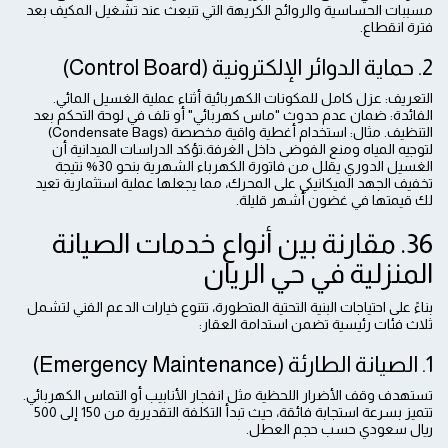
مسببات الحساسية والروائح الكريهة التي تنبعث عند تشغيل المكيف بعد
فترة انقطاع.
2. حماية الدوائر الإلكترونية (Control Board)
التعريف: عزل كامل للمكونات الكهربائية أثناء عملية الغسيل المائي.
الفائدة: ضمان عدم حدوث "ماس كهربائي" أو تلف في لوحة التحكم بعد
التنظيف. مثال: استخدام أغطية واقية مخصصة (Condensate Bags)
لتوجيه المياه ومنع الفوضى داخل الغرفة.تؤكد الدراسات الميدانية أن
الغسيل الدوري يقلل من فاتورة الكهرباء الشهرية بنحو 30% نتيجة
تخفيف الجهد الميكانيكي على المحرك، مما يجعلها عملية استثمارية تعيد
لك قيمتها في غضون أشهر قليلة.
36. مقارنة بين أنواع خدمات الصيانة
المنزلية في حي الريان
بناءً على احتياجات البنية التحتية المتطورة، تتنوع خيارات الدعم الفني لتشمل
ثلاث فئات رئيسية تضمن استدامة العقار:
1. الصيانة الطارئة (Emergency Maintenance)
تستهدف وقف الأضرار اللحظية مثل انفجار الأنابيب أو التماس الكهربائي.
تتميز بسرعة استجابة فائقة، حيث تبدأ التكلفة التقديرية من 150 إلى 500
ريال سعودي حسب حجم العطل.