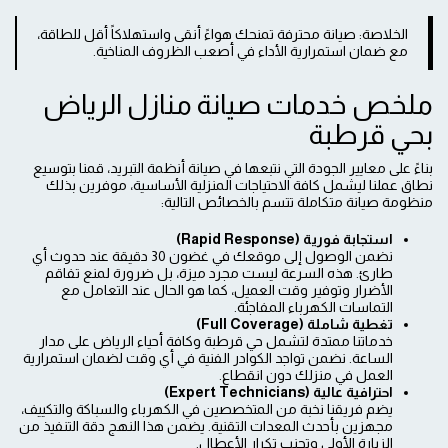
الخلاصة: صيانة محترفة تمنحك هواءً أنقى واستهلاكاً أقل للطاقة،
مع ضمان استمرارية الأداء في أصعب الظروف المناخية.
ملخص خدمات صيانة منازل الرياض
بحي قرطبة
بناءً على معايير الجودة التي نتبعها في صيانة أنظمة التبريد، قمنا بتوسيع
نطاق عملنا ليشمل كافة الاحتياجات المنزلية الأساسية، موفرين بذلك
منظومة صيانة متكاملة تتسم بالخصائص التالية:
استجابة فورية (Rapid Response)
نضمن الوصول إلى موقعك في غضون 30 دقيقة عند حدوث أي
طارئ. هذه السرعة ليست مجرد ميزة، بل ضرورة لمنع تفاقم
الأضرار وتوفير وقت العميل، كما هو الحال عند التعامل مع
التماسات الكهرباء المفاجئة.
تغطية شاملة (Full Coverage)
خدماتنا ممتدة لتشمل حي قرطبة وكافة أحياء الرياض على مدار
الساعة. نضمن تواجد الكوادر الفنية في أي وقت لضمان استمرارية
العمل في منزلك دون انقطاع.
احترافية عالية (Expert Technicians)
يضم فريقنا نخبة من المتخصصين في الكهرباء والسباكة والتكييف،
مجهزين بأحدث المعدات التقنية. يضمن هذا النهج دقة التنفيذ من
الزيارة الأولى وتجنب تكرار الأعطال.