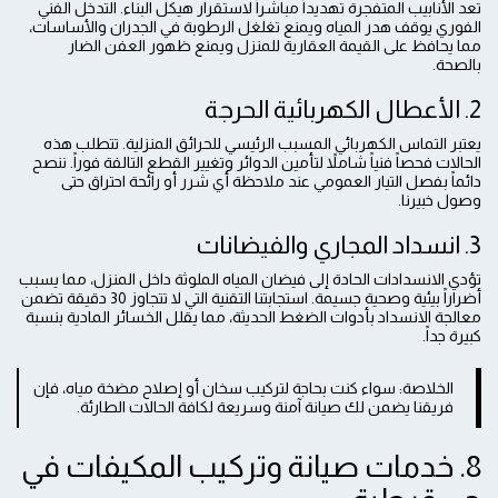
تعد الأنابيب المتفجرة تهديداً مباشراً لاستقرار هيكل البناء. التدخل الفني
الفوري يوقف هدر المياه ويمنع تغلغل الرطوبة في الجدران والأساسات،
مما يحافظ على القيمة العقارية للمنزل ويمنع ظهور العفن الضار
بالصحة.
2. الأعطال الكهربائية الحرجة
يعتبر التماس الكهربائي المسبب الرئيسي للحرائق المنزلية. تتطلب هذه
الحالات فحصاً فنياً شاملاً لتأمين الدوائر وتغيير القطع التالفة فوراً. ننصح
دائماً بفصل التيار العمومي عند ملاحظة أي شرر أو رائحة احتراق حتى
وصول خبيرنا.
3. انسداد المجاري والفيضانات
تؤدي الانسدادات الحادة إلى فيضان المياه الملوثة داخل المنزل، مما يسبب
أضراراً بيئية وصحية جسيمة. استجابتنا التقنية التي لا تتجاوز 30 دقيقة تضمن
معالجة الانسداد بأدوات الضغط الحديثة، مما يقلل الخسائر المادية بنسبة
كبيرة جداً.
الخلاصة: سواء كنت بحاجة لتركيب سخان أو إصلاح مضخة مياه، فإن
فريقنا يضمن لك صيانة آمنة وسريعة لكافة الحالات الطارئة.
8. خدمات صيانة وتركيب المكيفات في