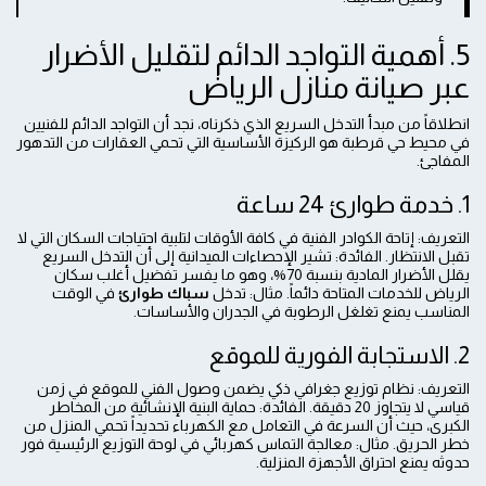
5. أهمية التواجد الدائم لتقليل الأضرار
عبر صيانة منازل الرياض
انطلاقاً من مبدأ التدخل السريع الذي ذكرناه، نجد أن التواجد الدائم للفنيين
في محيط حي قرطبة هو الركيزة الأساسية التي تحمي العقارات من التدهور
المفاجئ.
1. خدمة طوارئ 24 ساعة
التعريف: إتاحة الكوادر الفنية في كافة الأوقات لتلبية احتياجات السكان التي لا
تقبل الانتظار. الفائدة: تشير الإحصاءات الميدانية إلى أن التدخل السريع
يقلل الأضرار المادية بنسبة 70%، وهو ما يفسر تفضيل أغلب سكان
الرياض للخدمات المتاحة دائماً. مثال: تدخل
سباك طوارئ
في الوقت
المناسب يمنع تغلغل الرطوبة في الجدران والأساسات.
2. الاستجابة الفورية للموقع
التعريف: نظام توزيع جغرافي ذكي يضمن وصول الفني للموقع في زمن
قياسي لا يتجاوز 20 دقيقة. الفائدة: حماية البنية الإنشائية من المخاطر
الكبرى، حيث أن السرعة في التعامل مع الكهرباء تحديداً تحمي المنزل من
خطر الحريق. مثال: معالجة التماس كهربائي في لوحة التوزيع الرئيسية فور
حدوثه يمنع احتراق الأجهزة المنزلية.