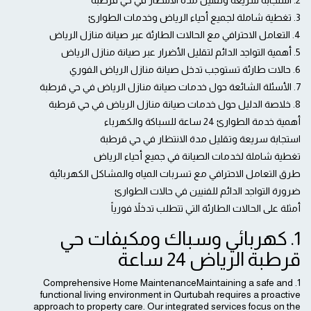
2. استجابة سريعة وتقليل مدة الانتظار في حي قرطبة
3. تغطية شاملة لجميع أحياء الرياض وخدمات الطوارئ
4. التعامل الاحترافي مع الحالات الطارئة عبر صيانة منازل الرياض
5. أهمية التواجد الدائم لتقليل الأضرار عبر صيانة منازل الرياض
6. حالات طارئة تستوجب تدخل صيانة منازل الرياض الفوري
7. الأسئلة الشائعة حول خدمات صيانة منازل الرياض في حي قرطبة
8. خلاصة الدليل حول خدمات صيانة منازل الرياض في حي قرطبة
أهمية خدمة الطوارئ 24 ساعة للسباكة والكهرباء
استجابة سريعة وتقليل مدة الانتظار في حي قرطبة
تغطية شاملة لخدمات الصيانة في جميع أحياء الرياض
طرق التعامل الاحترافي مع تسربات المياه والمشاكل الكهربائية
ضرورة التواجد الدائم للفنيين في حالات الطوارئ
أمثلة على الحالات الطارئة التي تتطلب تدخلاً فورياً
1. كهربائي وسباك ومكيفات حي
قرطبة الرياض 24 ساعة
1. Comprehensive Home MaintenanceMaintaining a safe and
functional living environment in Qurtubah requires a proactive
approach to property care. Our integrated services focus on the