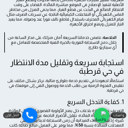
الأصلية لتنفيذ الإصلاح في الموقع مباشرة.الفائدة: القضاء على وقت
الانتظار الضائع في البحث عن قطع الغيار، مما يحمي المنزل من مخاطر
الماس الكهربائي أو التفاعلات الكيميائية الناتجة عن تسربات الصرف.مثال:
قيام الكهربائي المحترف باستبدال قاطع تالف فوراً عند وصوله، مما يعيد
التيار للمنزل ويمنع احتراق الأجهزة.
الخلاصة:
تضمن خدماتنا السريعة أمان منزلك على مدار الساعة من
خلال دمج الاستجابة الفورية بالخبرة الفنية المتخصصة للتعامل مع
أي سيناريو طارئ.
استجابة سريعة وتقليل مدة الانتظار
في حي قرطبة
استكمالاً لجهودنا في تقديم خدمة طوارئ مثالية، نركز بشكل مكثف على
تقليص الفجوة الزمنية بين طلب الخدمة ووصول الفني إلى موقعك في
حي قرطبة.
1. كفاءة التدخل السريع
التعريف: نظام إدارة بلاغات ذكي يمنح الأولوية القصوى للأعطال المؤثرة
على سلامة المنشأة.الفائدة: تقليل الأضرار الناجمة عن الأعطال بنسبة
واتساب
اتصل الآن
كبيرة؛ إذ تثبت البيانات الميدانية أن زمن الاستجابة لدينا يتفوق على
المعدلات السائدة بنسبة
50%
، مما يوفر على العميل مبالغ طائلة كانت