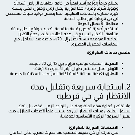
نمتلك فرقاً موزعة استراتيجياً في كافة اتجاهات الرياض (شمالاً
وجنوباً، شرقاً وغرباً). هذا التوزيع يقلل زمن وصول الفني بنسبة
كبيرة مقارنة بالخدمات التقليدية، مما يضمن تواجد سباك متخصص
في حي قرطبة فور طلب الخدمة.
معالجة الأعطال الحرجة
نستخدم أجهزة فحص رقمية متقدمة لتحديد مواقع الخلل بدقة
متناهية. التدخل السريع في هذه الحالات يقلص حجم الأضرار
المادية المتوقعة بنسبة تصل إلى 70%، خاصة عند التعامل مع
التماسات الكهرباء الخطيرة.
ملخص خدمات الطوارئ:
السرعة:
استجابة قياسية تتراوح بين 15 إلى 30 دقيقة.
التوفر:
عمل مستمر طوال أيام الأسبوع بلا توقف.
النطاق:
تغطية ميدانية كاملة لكافة المربعات السكنية بالعاصمة.
2. استجابة سريعة وتقليل مدة
الانتظار في حي قرطبة
ولا تقتصر كفاءة هذه المنظومة على التواجد الزمني فقط، بل تمتد
لتشمل تقليص فترات الانتظار التي قد تسبب قلقاً لأصحاب المنازل، حيث
نعتبر "السرعة" الركيزة الأساسية لخدماتنا:
الاستجابة الفورية للطوارئ
نحن ندرك أن كل دقيقة تحتسب عند حدوث تسرب مائي؛ لذا فإن