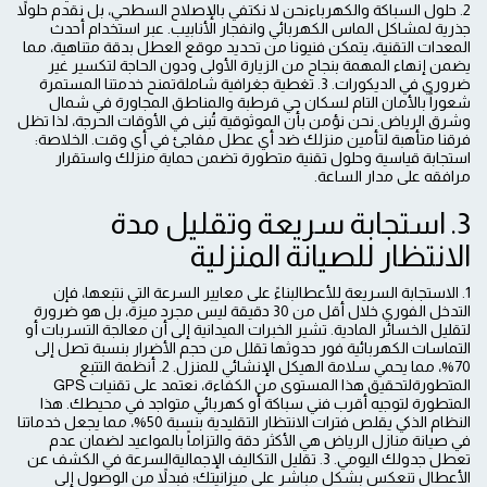
2. حلول السباكة والكهرباءنحن لا نكتفي بالإصلاح السطحي، بل نقدم حلولاً
جذرية لمشاكل الماس الكهربائي وانفجار الأنابيب. عبر استخدام أحدث
المعدات التقنية، يتمكن فنيونا من تحديد موقع العطل بدقة متناهية، مما
يضمن إنهاء المهمة بنجاح من الزيارة الأولى ودون الحاجة لتكسير غير
ضروري في الديكورات. 3. تغطية جغرافية شاملةتمنح خدمتنا المستمرة
شعوراً بالأمان التام لسكان حي قرطبة والمناطق المجاورة في شمال
وشرق الرياض. نحن نؤمن بأن الموثوقية تُبنى في الأوقات الحرجة، لذا تظل
فرقنا متأهبة لتأمين منزلك ضد أي عطل مفاجئ في أي وقت. الخلاصة:
استجابة قياسية وحلول تقنية متطورة تضمن حماية منزلك واستقرار
مرافقه على مدار الساعة.
3. استجابة سريعة وتقليل مدة
الانتظار للصيانة المنزلية
1. الاستجابة السريعة للأعطالبناءً على معايير السرعة التي نتبعها، فإن
التدخل الفوري خلال أقل من 30 دقيقة ليس مجرد ميزة، بل هو ضرورة
لتقليل الخسائر المادية. تشير الخبرات الميدانية إلى أن معالجة التسربات أو
التماسات الكهربائية فور حدوثها تقلل من حجم الأضرار بنسبة تصل إلى
70%، مما يحمي سلامة الهيكل الإنشائي للمنزل. 2. أنظمة التتبع
المتطورةلتحقيق هذا المستوى من الكفاءة، نعتمد على تقنيات GPS
المتطورة لتوجيه أقرب فني سباكة أو كهربائي متواجد في محيطك. هذا
النظام الذكي يقلص فترات الانتظار التقليدية بنسبة 50%، مما يجعل خدماتنا
في صيانة منازل الرياض هي الأكثر دقة والتزاماً بالمواعيد لضمان عدم
تعطل جدولك اليومي. 3. تقليل التكاليف الإجماليةالسرعة في الكشف عن
الأعطال تنعكس بشكل مباشر على ميزانيتك؛ فبدلاً من الوصول إلى