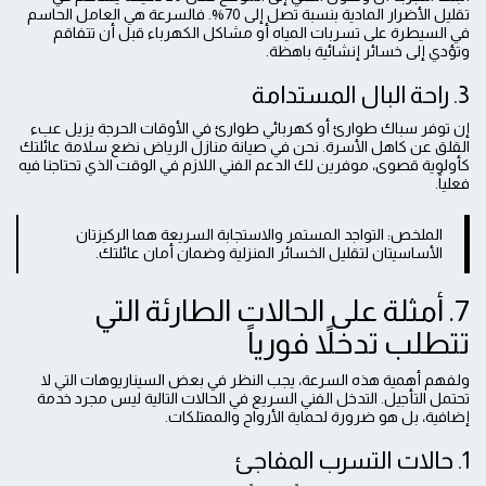
تقليل الأضرار المادية بنسبة تصل إلى 70%. فالسرعة هي العامل الحاسم
في السيطرة على تسربات المياه أو مشاكل الكهرباء قبل أن تتفاقم
وتؤدي إلى خسائر إنشائية باهظة.
3. راحة البال المستدامة
إن توفر سباك طوارئ أو كهربائي طوارئ في الأوقات الحرجة يزيل عبء
القلق عن كاهل الأسرة. نحن في صيانة منازل الرياض نضع سلامة عائلتك
كأولوية قصوى، موفرين لك الدعم الفني اللازم في الوقت الذي تحتاجنا فيه
فعلياً.
الملخص: التواجد المستمر والاستجابة السريعة هما الركيزتان
الأساسيتان لتقليل الخسائر المنزلية وضمان أمان عائلتك.
7. أمثلة على الحالات الطارئة التي
تتطلب تدخلاً فورياً
ولفهم أهمية هذه السرعة، يجب النظر في بعض السيناريوهات التي لا
تحتمل التأجيل. التدخل الفني السريع في الحالات التالية ليس مجرد خدمة
إضافية، بل هو ضرورة لحماية الأرواح والممتلكات.
1. حالات التسرب المفاجئ