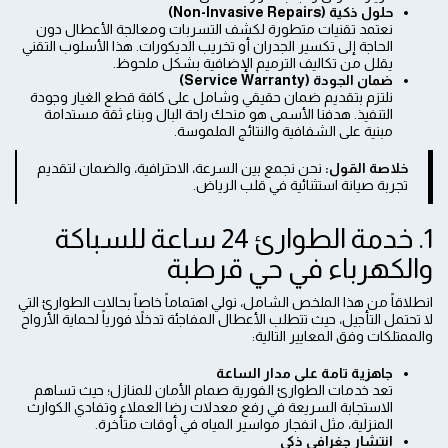
حلول ذكية (Non-Invasive Repairs)
نعتمد تقنيات متطورة لكشف التسربات ومعالجة الأعطال دون
الحاجة إلى تكسير الجدران أو تخريب الديكورات. هذا الأسلوب التقني
يقلل من تكاليف الترميم الإضافية بشكل ملحوظ.
ضمان الجودة (Service Warranty)
نلتزم بتقديم ضمان حقيقي وشامل على كافة قطع الغيار وجودة
التنفيذ. هدفنا الأسمى هو منحك راحة البال وبناء ثقة مستدامة
مبنية على الشفافية والنتائج الملموسة.
خلاصة القول:
نحن نجمع بين السرعة، الاحترافية، والضمان لتقديم
تجربة صيانة استثنائية في قلب الرياض.
1. خدمة الطوارئ 24 ساعة للسباكة
والكهرباء في حي قرطبة
انطلاقاً من هذا الملخص الشامل، نولي اهتماماً خاصاً بحالات الطوارئ التي
لا تحتمل التأجيل، حيث تتطلب الأعطال المفاجئة تدخلاً فورياً لحماية الأرواح
والممتلكات وفق المعايير التالية:
جاهزية تامة على مدار الساعة
تعد خدمات الطوارئ الفورية صمام الأمان للمنازل؛ حيث تساهم
الاستجابة السريعة في رفع معدلات رضا العملاء وتفادي الكوارث
المنزلية، مثل انفجار مواسير المياه في أوقات متأخرة.
انتشار جغرافي ذكي