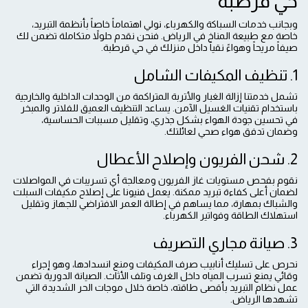
حي قرطبة
وبجانب خدمات السباكة والكهرباء، نولي اهتماماً خاصاً بأنظمة التبريد،
خاصة مع طبيعة المناخ في الرياض. فنحن نقدم حلولاً متكاملة تضمن لك
صيفاً مريحاً وهواءً نقياً داخل منزلك في حي قرطبة.
1. تنظيف المكيفات الشامل
تشمل خدمتنا إزالة الغبار والأتربة المتراكمة من الوحدات الداخلية والخارجية
باستخدام تقنيات الغسيل الآمن. يساعد التنظيف العميق للفلاتر والمبخر
في تحسين جودة الهواء بشكل جذري، وتقليل مسببات الحساسية،
وضمان تدفق هواء صحي لعائلتك.
2. شحن الفريون وإصلاح الأعطال
نقوم بفحص مستويات غاز الفريون ومعالجة أي تسريبات في المواصلات
لضمان أعلى كفاءة تبريد ممكنة. يعمل فنيونا على إصلاح مكيفات السبلت
والشباك بمهارة، مما يساهم في إطالة العمر الافتراضي للجهاز وتقليل
استهلاك الطاقة وفواتير الكهرباء.
3. صيانة مجاري التصريف
نحرص على تسليك أنابيب صرف المكيفات ومنع انسدادها، وهو إجراء
وقائي يمنع تسرب المياه داخل الغرف وتلف الأثاث. الصيانة الدورية تضمن
عمل نظام التبريد بأقصى طاقته، خاصة خلال موجات الحر الشديدة التي
تشهدها الرياض.