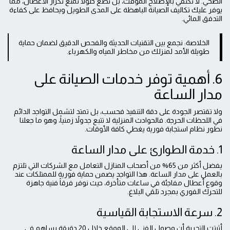
الصحي. لا نكتفي بالإصلاح المؤقت، بل نضع حلولاً تمنع تكرار الأعطال، مما
يوفر عليك تكاليف الصيانة الباهظة على المدى الطويل ويحافظ على كفاءة
التدفق المائي.
الخلاصة: نجمع بين التقنيات الحديثة والفحص الدقيق لضمان حماية
طويلة الأمد لمنزلك من مخاطر المياه والكهرباء.
6. أهمية توفر خدمات الصيانة على
مدار الساعة
ولا تقتصر الجودة على دقة التنفيذ فحسب، بل تمتد لتشمل التواجد الدائم
في اللحظات الحرجة. فالحوادث المنزلية لا تتبع جدولاً زمنياً، وهو ما جعلنا
نطور نظام استجابة فورية يغطي كافة الأوقات.
1. خدمة الطوارئ على مدار الساعة
يفضل أكثر من 65% من أصحاب المنازل التعامل مع الشركات التي تلتزم
بالعمل على مدار الساعة. هذا التواجد يضمن حماية فورية للممتلكات عند
وقوع أعطال مفاجئة في ساعات متأخرة، حيث نوفر فرقاً فنية جاهزة
للتحرك الفوري بمجرد تلقي البلاغ.
2. سرعة الاستجابة القياسية
أثبتت التجربة أن وصول الفني إلى الموقع خلال 20 دقيقة يساهم في