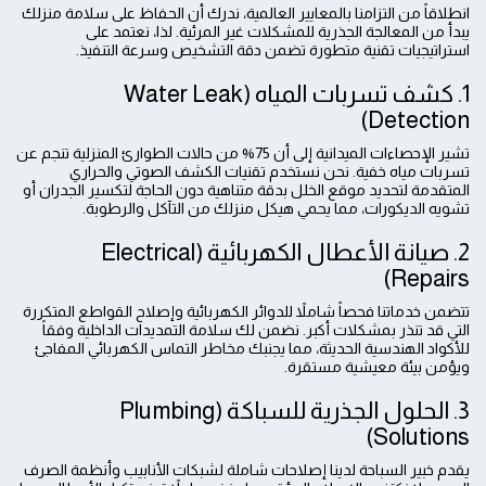
انطلاقاً من التزامنا بالمعايير العالمية، ندرك أن الحفاظ على سلامة منزلك
يبدأ من المعالجة الجذرية للمشكلات غير المرئية. لذا، نعتمد على
استراتيجيات تقنية متطورة تضمن دقة التشخيص وسرعة التنفيذ.
1. كشف تسربات المياه (Water Leak
Detection)
تشير الإحصاءات الميدانية إلى أن 75% من حالات الطوارئ المنزلية تنجم عن
تسربات مياه خفية. نحن نستخدم تقنيات الكشف الصوتي والحراري
المتقدمة لتحديد موقع الخلل بدقة متناهية دون الحاجة لتكسير الجدران أو
تشويه الديكورات، مما يحمي هيكل منزلك من التآكل والرطوبة.
2. صيانة الأعطال الكهربائية (Electrical
Repairs)
تتضمن خدماتنا فحصاً شاملاً للدوائر الكهربائية وإصلاح القواطع المتكررة
التي قد تنذر بمشكلات أكبر. نضمن لك سلامة التمديدات الداخلية وفقاً
للأكواد الهندسية الحديثة، مما يجنبك مخاطر التماس الكهربائي المفاجئ
ويؤمن بيئة معيشية مستقرة.
3. الحلول الجذرية للسباكة (Plumbing
Solutions)
يقدم خبير السباحة لدينا إصلاحات شاملة لشبكات الأنابيب وأنظمة الصرف