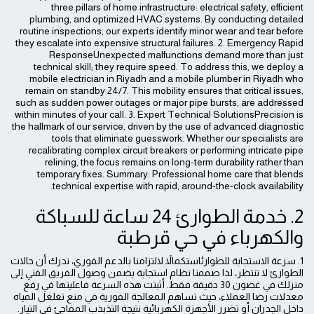
three pillars of home infrastructure: electrical safety, efficient
plumbing, and optimized HVAC systems. By conducting detailed
routine inspections, our experts identify minor wear and tear before
they escalate into expensive structural failures. 2. Emergency Rapid
ResponseUnexpected malfunctions demand more than just
technical skill; they require speed. To address this, we deploy a
mobile electrician in Riyadh and a mobile plumber in Riyadh who
remain on standby 24/7. This mobility ensures that critical issues,
such as sudden power outages or major pipe bursts, are addressed
within minutes of your call. 3. Expert Technical SolutionsPrecision is
the hallmark of our service, driven by the use of advanced diagnostic
tools that eliminate guesswork. Whether our specialists are
recalibrating complex circuit breakers or performing intricate pipe
relining, the focus remains on long-term durability rather than
temporary fixes. Summary: Professional home care that blends
technical expertise with rapid, around-the-clock availability.
2. خدمة الطوارئ 24 ساعة للسباكة
والكهرباء في حي قرطبة
1. سرعة الاستجابة للطوارئاستكمالاً لالتزامنا بالدعم الفوري، ندرك أن حالات
الطوارئ لا تنتظر، لذا صممنا نظام استجابة يضمن وصول الفريق الفني إلى
منزلك في غضون 30 دقيقة فقط. أثبتت هذه السرعة فاعليتها في رفع
معدلات رضا العملاء، حيث تساهم المعالجة الفورية في منع تغلغل المياه
داخل الجدران أو تضرر الأجهزة الكهربائية نتيجة التذبذب المفاجئ في التيار.