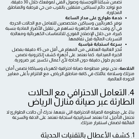
تضمن شبكتنا اللوجستية وصول الفني لموقعك خلال 30 دقيقة،
مع تواجد دائم لسباكين متنقلين بالقرب من حي قرطبة والمناطق
المجاورة.
خدمة طوارئ على مدار الساعة
نوفر كهربائيين وسباكين متخصصين للتعامل مع الحالات الحرجة
في أي وقت. هذه الجاهزية تساهم في تقليل الأضرار المادية بنسبة
كبيرة، من خلال الإصلاح الفوري للالتماسات الكهربائية ومعالجة
التسربات المائية قبل تفاقمها.
سرعة استجابة قياسية
تُنجز الغالبية العظمى من المهام في أقل من 45 دقيقة بفضل
الخبرة الميدانية. كما نعتمد على أجهزة كشف إلكترونية تضمن
تقديم حلول دقيقة دون الحاجة لأي أعمال تكسير غير ضرورية.
الخلاصة:
نحن نوفر منظومة صيانة احترافية (كهرباء وسباكة) تضمن أمان
منزلك وسلامة عائلتك في كافة مناطق الرياض، مع الالتزام بأعلى معايير
الجودة العالمية.
4. التعامل الاحترافي مع الحالات
الطارئة عبر صيانة منازل الرياض
بناءً على منظومة الصيانة الاحترافية التي نتبعها، ندرك أن حالات الطوارئ لا
تحتمل التأجيل، لذا نعتمد استراتيجية استجابة تعتمد على الدقة والسرعة
الفائقة لضمان استقرار منزلك.
1. كشف الأعطال بالتقنيات الحديثة