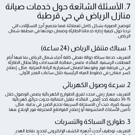
7. الأسئلة الشائعة حول خدمات صيانة
منازل الرياض في حي قرطبة
لتوضيح الصورة بشكل كامل لعملائنا، قمنا بتجميع أبرز التساؤلات التي
تردنا حول كيفية إدارة خدماتنا الطارئة وضمان جودتها في منطقة شمال
الرياض.
1. سباك متنقل الرياض (24 ساعة)
التعريف: خدمة سباكة جوالة تغطي كافة أحياء شمال الرياض بما فيها أيام
العطلات الرسمية. الفائدة: تضمن معالجة الانسدادات والأعطال الطارئة
في حي قرطبة فور وقوعها لضمان استمرارية الراحة المنزلية. مثال: إصلاح
كسر مفاجئ في خطوط المياه الرئيسية خلال ساعات الفجر الأولى.
2. سرعة وصول الكهربائي
التعريف: معيار زمني محدد لفرق الطوارئ الكهربائية يضمن الوصول خلال
15-30 دقيقة كحد أقصى. الفائدة: تقليل احتمالية حدوث حرائق كهربائية
بنسبة كبيرة، حيث أن الاستجابة السريعة تحجم الضرر في بدايته. مثال:
تأمين الأسلاك المكشوفة أو إصلاح القواطع المحترقة فور الإبلاغ عنها.
3. طوارئ السباكة والتسربات
التعريف: توظيف أحدث أجهزة الكشف الإلكتروني لتحديد نقاط الهدر