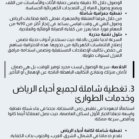
الوصول خلال 30 دقيقة يضمن حماية الأثاث والأساسات من التلف،
ويمنع وصول المياه إلى التمديدات الكهربائية الحساسة.
تغطية جغرافية شاملة
من خلال فرقنا المتنقلة والمجهزة، نغطي كافة قطاعات الرياض.
وصول الفني في وقت قياسي يساعد في إنجاز أكثر من 90% من
المهام فوراً، مما يعزز من كفاءة الصيانة الوقائية والعلاجية.
حلول تقنية جذرية
السرعة لدينا تقترن بالدقة؛ حيث نستخدم أدوات حديثة تضمن
إصلاح الالتماسات الكهربائية من جذورها. هذه الاحترافية تساهم
في خفض تكاليف الإصلاحات المستقبلية وتضمن استدامة مرافق
المنزل لسنوات طويلة.
الخلاصة:
سرعة الوصول ليست مجرد توفير للوقت، بل هي ضمان
لأمان منزلك وتفادي التكاليف الباهظة الناتجة عن الإهمال أو التأخير.
3. تغطية شاملة لجميع أحياء الرياض
وخدمات الطوارئ
استكمالاً لجهودنا في تقليص زمن الاستجابة، نجحنا في بناء شبكة تغطية
واسعة تجعلنا الخيار الأول لسكان العاصمة، حيث نصل لعملائنا أينما كانوا
وبأقصى سرعة ممكنة:
تغطية شاملة لكافة أحياء الرياض
نقدم خدماتنا في الشمال، الشرق، الغرب، والجنوب بذات الكفاءة.