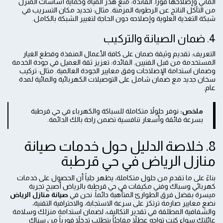
المائي وإصلاحها فوراً. الفائدة: منع هدر المياه وحماية أساسات المنزل
من التآكل الناتج عن الرطوبة المزمنة. مثال: تحديد مكان التسريب في
شبكة التغذية العلوية وإصلاحه دون الحاجة لتغيير الشبكة بالكامل.
4. ضمان الصيانة والتركيب
التعريف: تقديم وثيقة ضمان على كافة الأعمال المنفذة وقطع الغيار
المستخدمة من قبل الفنيين. الفائدة: تعزيز ثقة العميل في جودة الخدمة
وضمان استدامة الإصلاحات وفق معايير الجودة العالمية. مثال: تركيب
سخان جديد مع ضمان شامل على التوصيلات الكهربائية والمائية لمدة
عام.
ملخص:
نوفر حلولاً متكاملة للسباكة والكهرباء في حي قرطبة
بسرعة فائقة وأسعار تنافسية تضمن راحة بالك الدائمة.
8. خلاصة الدليل حول خدمات صيانة
منازل الرياض في حي قرطبة
بناءً على ما تقدم من حلول متكاملة، يظهر جلياً أن الحصول على خدمات
كهربائي وسباك وفني مكيفات في حي قرطبة بالرياض أصبح تجربة
ميسرة بفضل فرق الطوارئ المتأهبة دائماً. نحن في
صيانة منازل الرياض
نضع معايير صارمة ترتكز على سرعة الاستجابة، والاحترافية التقنية،
والشفافية المطلقة في تقدير التكاليف، لضمان استدامة منزلك وسلامة
عائلتك.سواء كنت تواجه عطلاً مفاجئاً يتطلب تدخلاً فورياً من سباك