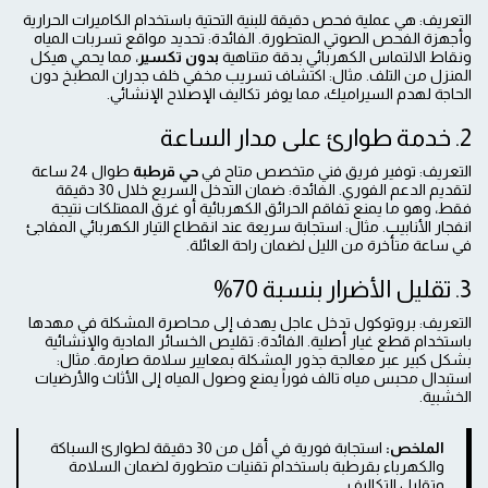
التعريف: هي عملية فحص دقيقة للبنية التحتية باستخدام الكاميرات الحرارية
وأجهزة الفحص الصوتي المتطورة. الفائدة: تحديد مواقع تسربات المياه
ونقاط الالتماس الكهربائي بدقة متناهية
بدون تكسير
، مما يحمي هيكل
المنزل من التلف. مثال: اكتشاف تسريب مخفي خلف جدران المطبخ دون
الحاجة لهدم السيراميك، مما يوفر تكاليف الإصلاح الإنشائي.
2. خدمة طوارئ على مدار الساعة
التعريف: توفير فريق فني متخصص متاح في
حي قرطبة
طوال 24 ساعة
لتقديم الدعم الفوري. الفائدة: ضمان التدخل السريع خلال 30 دقيقة
فقط، وهو ما يمنع تفاقم الحرائق الكهربائية أو غرق الممتلكات نتيجة
انفجار الأنابيب. مثال: استجابة سريعة عند انقطاع التيار الكهربائي المفاجئ
في ساعة متأخرة من الليل لضمان راحة العائلة.
3. تقليل الأضرار بنسبة 70%
التعريف: بروتوكول تدخل عاجل يهدف إلى محاصرة المشكلة في مهدها
باستخدام قطع غيار أصلية. الفائدة: تقليص الخسائر المادية والإنشائية
بشكل كبير عبر معالجة جذور المشكلة بمعايير سلامة صارمة. مثال:
استبدال محبس مياه تالف فوراً يمنع وصول المياه إلى الأثاث والأرضيات
الخشبية.
الملخص:
استجابة فورية في أقل من 30 دقيقة لطوارئ السباكة
والكهرباء بقرطبة باستخدام تقنيات متطورة لضمان السلامة
وتقليل التكاليف.