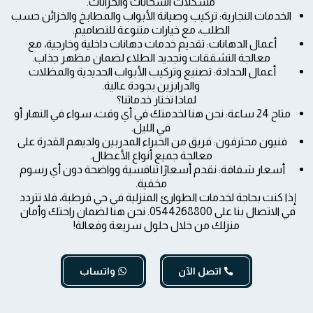
مشكلات السخانات والخزانات.
الخدمات النجارية: تركيب وصيانة الأبواب والمطابخ والخزائن حسب 
الطلب، مع خيارات متنوعة للتصاميم.
أعمال الدهانات: تقديم خدمات دهانات داخلية وخارجية، مع 
معالجة التشققات وتجديد الطلاء لضمان مظهر جذاب.
أعمال الحدادة: تصنيع وتركيب الأبواب الحديدية والمظلات 
والدرابزين بجودة عالية.
لماذا تختار خدماتنا؟
متاح 24 ساعة: نحن هنا لخدمتك في أي وقت، سواء في النهار أو 
في الليل.
فنيون محترفون: فريق من الخبراء المدربين ولديهم القدرة على 
معالجة جميع أنواع الأعطال.
أسعار شفافة: نقدم أسعارًا تنافسية وواضحة دون أي رسوم 
مخفية.
إذا كنت بحاجة لخدمات الطوارئ المنزلية في حي قرطبة، فلا تتردد 
في الاتصال بنا على 0544268800. نحن هنا لضمان راحتك وأمان 
منزلك من خلال حلول سريعة وفعالة!
اتصل الآن
واتساب