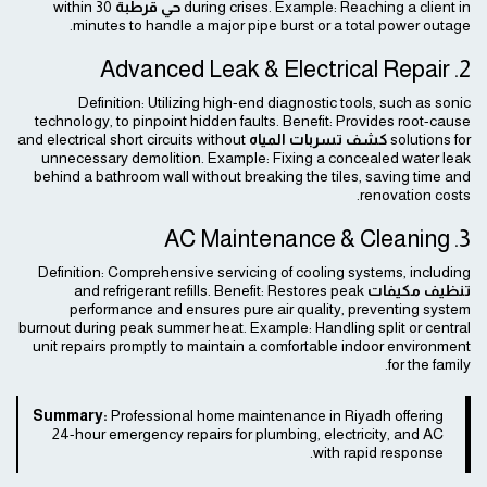
during crises. Example: Reaching a client in
حي قرطبة
within 30
minutes to handle a major pipe burst or a total power outage.
2. Advanced Leak & Electrical Repair
Definition: Utilizing high-end diagnostic tools, such as sonic
technology, to pinpoint hidden faults. Benefit: Provides root-cause
solutions for
كشف تسربات المياه
and electrical short circuits without
unnecessary demolition. Example: Fixing a concealed water leak
behind a bathroom wall without breaking the tiles, saving time and
renovation costs.
3. AC Maintenance & Cleaning
Definition: Comprehensive servicing of cooling systems, including
تنظيف مكيفات
and refrigerant refills. Benefit: Restores peak
performance and ensures pure air quality, preventing system
burnout during peak summer heat. Example: Handling split or central
unit repairs promptly to maintain a comfortable indoor environment
for the family.
Summary:
Professional home maintenance in Riyadh offering
24-hour emergency repairs for plumbing, electricity, and AC
with rapid response.