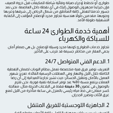
طوارئ، أو تخطط لإجراء صيانة وقائية شاملة للمكيفات قبل ذروة الصيف،
فإن خبراءنا مجهزون للوصول إليك في أي نقطة داخل العاصمة. نحن نمد
جسور خدمتنا لتغطي كافة المناطق من شمال الرياض إلى شرقها وغربها
وجنوبها، مقدمين حلولاً هندسية تتجاوز مجرد الإصلاح المؤقت إلى الكفاءة
التشغيلية طويلة الأمد.
أهمية خدمة الطوارئ 24 ساعة
للسباكة والكهرباء
تتجاوز خدمات الطوارئ كونها مجرد وسيلة للإصلاح، بل هي صمام أمان
يحمي العقار من مخاطر جسيمة قد تترتب على التأخير.
1. الدعم الفني المتواصل 24/7
التعريف: توفير فرق فنية متخصصة تعمل بنظام النوبات لضمان التغطية
الكاملة خلال الليل والنهار وفي العطلات الرسمية.الفائدة: تعزيز شعور
العميل بالأمان وتقليل الخسائر؛ حيث تشير تجاربنا الميدانية إلى أن رضا
العملاء يرتفع بنسبة 80% عند توفر استجابة تقنية فورية. نحن نلتزم
بالوصول في غضون
30 دقيقة
فقط في البلاغات الحرجة.مثال: معالجة
كسر مفاجئ في خط مياه رئيسي بالمنزل في ساعة متأخرة من الليل لمنع
غرق الأثاث وتضرر الجدران.
2. الجاهزية اللوجستية للفريق المتنقل
التعريف: تسيير سيارات مجهزة بالكامل بكافة الأدوات وقطع الغيار