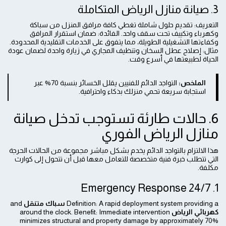
3. صيانة منازل الرياض المتكاملة
التعريف: تقديم حلول شاملة تغطي كافة مرافق المنزل من سباكة
وكهرباء وتكييف تحت سقف واحد. الفائدة: ضمان استقرار المرافق
وكفاءتها التشغيلية الطويلة، مما يتفوق على الخدمات التقليدية المحدودة.
مثال: إصلاح عطل السخان وتنظيف المجاري في زيارة واحدة لضمان عودة
الحياة لطبيعتها في أسرع وقت.
الملخص:
التواجد الدائم للفنيين يقلل الخسائر بنسبة 70% عبر
استجابة سريعة تحمي منزلك بذكاء واحترافية.
6. حالات طارئة تستوجب تدخل صيانة
منازل الرياض الفوري
هذا الالتزام بالتواجد الدائم يخدم بشكل مباشر مجموعة من الحالات الحرجة
التي تتطلب خبرة فنية متخصصة للتعامل معها قبل أن تتحول إلى كوارث
مكلفة.
1. Emergency Response 24/7
Definition: A rapid deployment system providing a
سباك متنقل
and
كهربائي الرياض
around the clock. Benefit: Immediate intervention
minimizes structural and property damage by approximately 70%