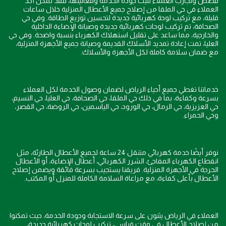
قصص وتجارب العملاء تثبت جودة الخدمة وفعاليتها، فقد تمكن أحد
العملاء في حي الملقا من إصلاح جميع الأعطال المنزلية خلال ساعات
قليلة، مع تركيب لوحة كهربائية جديدة لتحسين توزيع الطاقة. وفي حي
الصحافة، تم تركيب لوحات كهربائية جديدة وصيانة الإضاءة الداخلية
والخارجية، مما ساعد على تقليل استهلاك الكهرباء بنسبة واضحة. وفي حي
العليا، تمت إعادة تمديد الأسلاك القديمة وصيانة جميع الأجهزة المنزلية،
مع ضمان سلامة كاملة لكل الأجهزة والأسلاك.
خدماتنا تغطي جميع أحياء الرياض لضمان وصول الخدمة لكل العملاء
بسرعة وكفاءة، بما في ذلك حي الملقا، حي الصحافة، حي العليا، حي النسيم،
حي العزيزية، حي الرمال، حي الورود، حي الياسمين، حي الروضة، حي القصر،
وحي الحمراء.
نوفر أيضًا خدمة كهربائي متنقل 24 ساعة لجميع الأعطال الطارئة، مثل
انقطاع الكهرباء المفاجئ، الشرر الكهربائي، أعطال الإضاءة، أو الأعطال
الحرجة في الأجهزة المنزلية. فريقنا يستجيب بسرعة فائقة ويضمن إصلاح
الأعطال بأعلى كفاءة، مع مراعاة السلامة الكاملة للمنزل أو المكتب.
العملاء في الرياض يثنون على سرعة الاستجابة وجودة الخدمة، حيث تمكنوا
من إصلاح الأعطال في وقت قياسي، تركيب لوحات كهربائية جديدة،