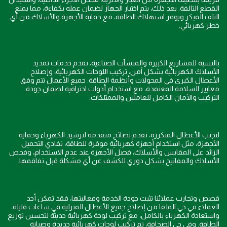
القطع التالفة. بعد ذلك، يتم اختبار الجهاز لضمان عمله بكفاءة، مما يمنع
التلف المبكر ويوفر استهلاك الطاقة، مع حماية الأجهزة والأسلاك من أي
خطر كهربائي.
بالنسبة للمشاريع الكبيرة والمنشآت الصناعية، نقدم خدمات تمديد
الأسلاك الكهربائية بشكل آمن، تركيب اللوحات الكهربائية، وإصلاح
الأعطال الكبرى في المحولات وأنظمة الطاقة. جميع الأعمال تتم وفق
معايير السلامة المعتمدة، مع استخدام أدوات احترافية لضمان جودة
التركيب والأمان الكامل للعاملين والممتلكات.
لتجنب الأعطال المتكررة، نقدم نصائح متقدمة لترشيد الكهرباء وحماية
الأجهزة، مثل استخدام أجهزة كهربائية موفرة للطاقة، تفادي التحميل
الزائد على المقابس والأسلاك، فصل الأجهزة عند عدم الاستخدام، وفحص
الأسلاك والمفاتيح بشكل دوري للكشف عن أي مشكلة قبل تفاقمها.
قصص وتجارب عملائنا تثبت جودة الخدمة وفعاليتها، فقد تمكن أحد
العملاء في حي الملقا من إصلاح جميع الأعطال المنزلية في ساعات قليلة،
واستعادة الكهرباء بالكامل، مع تركيب لوحة كهربائية حديثة لتحسين توزيع
الطاقة. وفي حي الصحافة، تم تركيب لوحات كهربائية جديدة وصيانة