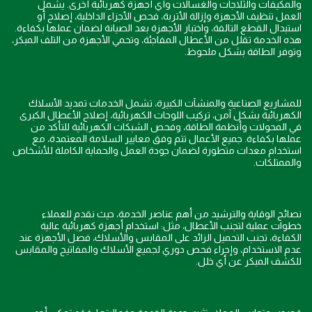
والمكيفات والثلاجات والغسالات وأي أجهزة كهربائية أخرى. يشمل
العمل تنظيف الأجهزة وإزالة الأتربة، فحص الأجزاء الداخلية، إصلاح أو
استبدال القطع التالفة، واختبار الأجهزة بعد الصيانة لضمان عملها بكفاءة.
هذه الخدمة تقلل من الأعطال المفاجئة، وتحمي الأجهزة من التلف المبكر،
وتوفر الطاقة بشكل ملحوظ.
للمشاريع الصناعية والمنشآت الكبيرة، تشمل الخدمات تمديد الأسلاك
الكهربائية بشكل آمن، تركيب اللوحات الكهربائية، إصلاح الأعطال الكبرى
في المحولات وأنظمة الطاقة، وفحص الشبكات الكهربائية للتأكد من
عملها بكفاءة. جميع الأعمال تتم وفق معايير السلامة المعتمدة، مع
استخدام معدات متطورة لضمان جودة العمل والحماية الكاملة للأشخاص
والممتلكات.
نصائح الوقاية والترشيد من أهم عناصر الخدمة، حيث نقدم للعملاء
خطوات عملية لتجنب الأعطال، مثل: استخدام أجهزة كهربائية عالية
الكفاءة، تجنب التحميل الزائد على المقابس والأسلاك، فصل الأجهزة عند
عدم الاستخدام، وإجراء فحص دوري لجميع الأسلاك والمفاتيح والمقابس
للكشف المبكر عن أي خلل.