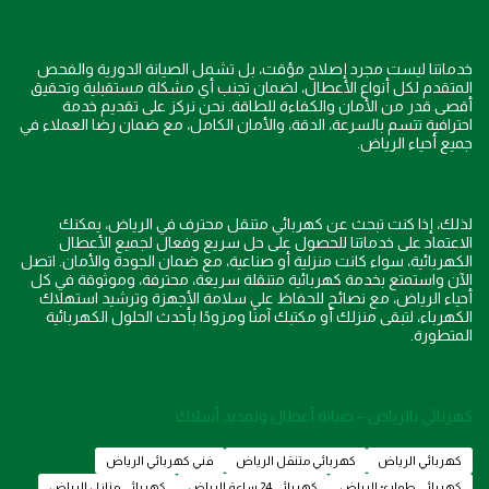
خدماتنا ليست مجرد إصلاح مؤقت، بل تشمل الصيانة الدورية والفحص
المتقدم لكل أنواع الأعطال، لضمان تجنب أي مشكلة مستقبلية وتحقيق
أقصى قدر من الأمان والكفاءة للطاقة. نحن نركز على تقديم خدمة
احترافية تتسم بالسرعة، الدقة، والأمان الكامل، مع ضمان رضا العملاء في
جميع أحياء الرياض.
لذلك، إذا كنت تبحث عن كهربائي متنقل محترف في الرياض، يمكنك
الاعتماد على خدماتنا للحصول على حل سريع وفعال لجميع الأعطال
الكهربائية، سواء كانت منزلية أو صناعية، مع ضمان الجودة والأمان. اتصل
الآن واستمتع بخدمة كهربائية متنقلة سريعة، محترفة، وموثوقة في كل
أحياء الرياض، مع نصائح للحفاظ على سلامة الأجهزة وترشيد استهلاك
الكهرباء، لتبقى منزلك أو مكتبك آمنًا ومزودًا بأحدث الحلول الكهربائية
المتطورة.
كهربائي بالرياض – صيانة أعطال وتمديد أسلاك
كهربائي الرياض
كهربائي متنقل الرياض
فني كهربائي الرياض
كهربائي طوارئ الرياض
كهربائي 24 ساعة الرياض
كهربائي منازل الرياض