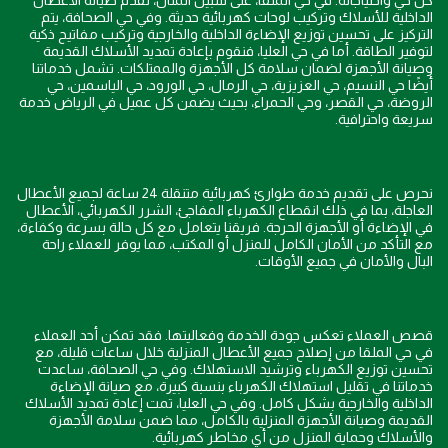
كل حي واحتياجاته. في حي الملقا، على سبيل المثال، نقدم صيانة الأعطال
الداخلية للأسلاك وتركيب لوحات كهربائية حديثة. وفي حي الصحافة، يتم
التركيز على تحسين توزيع الإضاءة الداخلية والخارجية وتركيب مفاتيح ذكية
لتوفير الطاقة. أما في حي العليا، فنقوم بإعادة تمديد الأسلاك القديمة
وصيانة الأجهزة لضمان سلامة كل الأجهزة والممتلكات. تشمل خدماتنا
أيضًا حي النسيم، حي العزيزية، حي الرمال، حي الورود، حي الياسمين، حي
الروضة، حي القصر، وحي الحمراء، بحيث يضمن كل عميل في الرياض خدمة
سريعة واحترافية.
نحرص على تقديم خدمة طوارئ كهربائية متنقلة 24 ساعة لجميع الأعطال
العاجلة، بما في ذلك انقطاع الكهرباء المفاجئ، الشرر الكهربائي، الأعطال
في الإضاءة أو الأجهزة الحرجة. فريقنا يتعامل مع كل حالة بسرعة وكفاءة،
مع التأكد من الأمان الكامل للمنزل أو المكتب، مما يوفر للعملاء راحة
البال والأمان في جميع الأوقات.
قصص العملاء تعكس جودة الخدمة وفعاليتها. فقد تمكن أحد العملاء
في حي الملقا من إصلاح جميع الأعطال المنزلية خلال ساعات قليلة، مع
تحسين توزيع الكهرباء وترشيد الاستهلاك. وفي حي الصحافة، ساعدت
خدماتنا في تقليل استهلاك الكهرباء بنسبة كبيرة، مع صيانة الإضاءة
الداخلية والخارجية بشكل كامل. وفي حي العليا، تمت إعادة تمديد الأسلاك
القديمة وصيانة الأجهزة المنزلية بالكامل، مما ضمن سلامة الأجهزة
والأسلاك وحماية المنزل من أي مخاطر كهربائية.