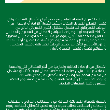
خدمات الكهرباء المتنقلة تتعامل مع جميع أنواع الأعطال الشائعة، والتي
تشمل انقطاع الكهرباء المفاجئ بسبب الأحمال الزائدة أو الأعطال في
اللوحات الكهربائية. كما تشمل مشاكل الشرر الكهربائي الناتج عن
الأسلاك القديمة أو التوصيلات السيئة، والأعطال في المفاتيح والمقابس.
للتعامل مع هذه المشاكل، يقوم فريقنا باستخدام أدوات قياس متطورة
لتحديد مصدر العطل بدقة، ثم يتم إصلاح الأسلاك المتضررة أو استبدالها
إذا لزم الأمر، مع التأكد من ضبط اللوحات الكهربائية وفحص المقابس
والمفاتيح لضمان تشغيل الأجهزة بأمان.
الأعطال في الإضاءة الداخلية والخارجية من أكثر المشاكل التي يواجهها
العملاء، حيث تشمل الإضاءة المتقطعة، أعطال لمبات LED، أو مشاكل
في مفاتيح التحكم. يتم إصلاح هذه الأعطال عبر فحص الأسلاك
والتوصيلات، استبدال أي لمبة تالفة، وتركيب مفاتيح حديثة توفر التحكم
السلس وتقليل استهلاك الطاقة.
بالنسبة للأجهزة الكهربائية المنزلية، فإن السخانات والمراوح والمكيفات
والثلاجات والغسالات تتطلب صيانة دورية لتجنب الأعطال المفاجئة. يقوم
فريقنا بتنظيف الأجهزة من الغبار والأتربة، فحص الأجزاء الداخلية، واستبدال