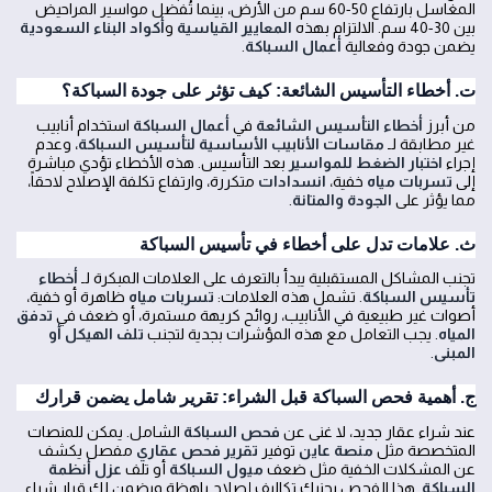
المغاسل بارتفاع 50-60 سم من الأرض، بينما تُفضل مواسير المراحيض
بين 30-40 سم. الالتزام بهذه
المعايير القياسية
و
أكواد البناء السعودية
يضمن جودة وفعالية
أعمال السباكة
.
ت. أخطاء التأسيس الشائعة: كيف تؤثر على جودة السباكة؟
من أبرز
أخطاء التأسيس الشائعة
في
أعمال السباكة
استخدام أنابيب
غير مطابقة لـ
مقاسات الأنابيب الأساسية لتأسيس السباكة
، وعدم
إجراء
اختبار الضغط للمواسير
بعد التأسيس. هذه الأخطاء تؤدي مباشرة
إلى
تسربات مياه
خفية،
انسدادات
متكررة، وارتفاع تكلفة الإصلاح لاحقاً،
مما يؤثر على
الجودة والمتانة
.
ث. علامات تدل على أخطاء في تأسيس السباكة
تجنب المشاكل المستقبلية يبدأ بالتعرف على العلامات المبكرة لـ
أخطاء
تأسيس السباكة
. تشمل هذه العلامات:
تسربات مياه
ظاهرة أو خفية،
أصوات غير طبيعية في الأنابيب، روائح كريهة مستمرة، أو ضعف في
تدفق
المياه
. يجب التعامل مع هذه المؤشرات بجدية لتجنب
تلف الهيكل أو
المبنى
.
ج. أهمية فحص السباكة قبل الشراء: تقرير شامل يضمن قرارك
عند شراء عقار جديد، لا غنى عن
فحص السباكة
الشامل. يمكن للمنصات
المتخصصة مثل
منصة عاين
توفير
تقرير فحص عقاري
مفصل يكشف
عن المشكلات الخفية مثل ضعف
ميول السباكة
أو تلف
عزل أنظمة
السباكة
. هذا الفحص يجنبك تكاليف إصلاح باهظة ويضمن لك قرار شراء