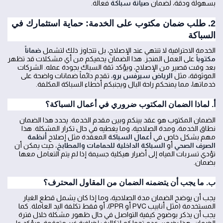
بسهولة ودقة، لضمان
صيانة سباكة
فعالة.
2. طلب ضمان مكتوب على الخدمة: حماية استثمارك في
السباكة
الخدمة الاحترافية لا تنتهي عند الإصلاح، بل تتجاوز ذلك لتشمل
ضماناً
مكتوباً
على العمل المنجز. هذا الضمان يحميكم من أي مشكلات قد تظهر
بعد وقت قصير من الإصلاح، ويؤكد ثقة السباك بجودة عمله. الشركات
الموثوقة، مثل
الرياض سيرفس برو
، تقدم دائماً ضمانات واضحة على
خدماتها، مما يمنحكم راحة البال ويجنبكم أخطاء السباكة المكلفة.
أ. لماذا الضمان المكتوب ضروري في أعمال السباكة؟
الضمان المكتوب هو عقد بينكم وبين مقدم الخدمة. يحدد هذا الضمان
نطاق الخدمة، ومدة الصلاحية، وما يغطيه في حال تكرار المشكلة. هذا
مهم بشكل خاص في
أعمال السباكة
المعقدة مثل إصلاح
أنظمة
الصرف الصحي
أو
السباكة الداخلية للحمامات والمطابخ
، حيث يمكن أن
تؤدي تسربات المياه إلى أضرار هيكلية جسيمة إذا لم يتم التعامل معها
بضمان.
ب. ما يجب أن يتضمنه الضمان من المقاول المحترف؟
يجب أن يوضح الضمان مدة الصلاحية، وما إذا كان يشمل قطع الغيار
المستخدمة (مثل أنابيب PVC أو PPR)، أو فقط تكلفة اليد العاملة. كما
يجب أن يذكر بوضوح كيفية التواصل في حال ظهور مشكلة خلال فترة