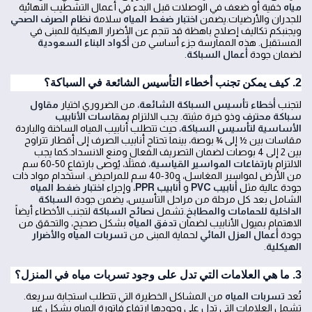
مياه
خفية أو ضعف في الوصلات قبل البدء في أعمال التشطيب النهائية
للجدران والأرضيات.يضمن
اختبار ضغط المياه
سلامة
نظام الصرف الصحي
ويجنبكم تكاليف إصلاح باهظة قد تنجم عن الأضرار الهيكلية للمبنى في
المستقبل. هذه الممارسة جزء أساسي من
أكواد البناء السعودية
لضمان جودة
أعمال السباكة
.
2. كيف يمكن تجنب أخطاء التأسيس الشائعة في السباكة؟
لتجنب
أخطاء تأسيس السباكة الشائعة
، من الضروري اختيار
مقاول
سباكة محترف
وذو خبرة مثبتة. يجب الالتزام
بمقاسات الأنابيب
الأساسية لتأسيس السباكة
، حيث تتطلب أنابيب المياه الساخنة والباردة
مقاسات بين ½ إلى ¾ بوصة، بينما تحتاج أنابيب الصرف إلى أقطار تتراوح
بين 2 إلى 4 بوصات لضمان التصريف الفعال ومنع الانسداد.كما يجب
الالتزام
بارتفاعات المواسير القياسية
، فمثلاً، يُوصى بارتفاع 50-60 سم
من الأرض لمواسير المغاسل، و30-40 سم للمراحيض. استخدام مواد ذات
جودة عالية مثل
أنابيب PVC
و
أنابيب PPR
، وإجراء
اختبار ضغط المياه
الشامل بعد كل مرحلة من مراحل التأسيس، يضمن جودة
السباكة
الداخلية للحمامات والمطابخ
.تشمل
نصائح السباكة
لتجنب الأخطاء أيضاً
الاهتمام بميول الأنابيب لضمان
تدفق المياه
بشكل صحيح، والتحقق من
جودة
أعمال العزل المائي
لحماية المبنى من
تسربات المياه
و
الأضرار
الهيكلية
.
3. ما هي العلامات التي تدل على وجود تسربات مياه في المنزل؟
تُعد
تسربات المياه
من المشاكل الخطيرة التي تتطلب استجابة سريعة.
تشمل العلامات التي تدل على وجودها ارتفاع فاتورة المياه بشكل غير