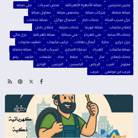
فنيين محترفين
صيانة الأجهزة الكهربائية
فحص تسربات
فني صيانة
صيانة شاملة
شركات صيانة
متخصص صيانة
مقاول صيانة
عزل تسرب المياه
خدمات كبار
استبدال عوازل
صيانة حمامات
إصلاح مكيفات
صيانة فورية
خدمات منزلية
إصلاح عاجل
خدمات 24 ساعة
فني كهرباء
فني سباكة
صيانة كهربائية
عزل مائي
عزل حراري
نجارة
أعمال دهانات
تركيب مكيفات
تنظيف مكيفات
صيانة مكيفات
كهرباء
تسليك المجاري
تسربات المياه
صيانة متنقلة
خدمات إصلاح
نجار
سباك
مبلط
حداد
مكيفات
مكيف
رقم
مفتوح
اقرب
الرياض
الياسمين
النرجس
الوادي
قريب من موقعي
قريب