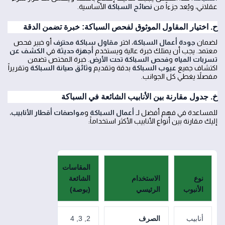
عقلاني، ويُعد جزءاً من
نصائح السباكة
الأساسية.
ح. اختيار المقاول الموثوق لفحص السباكة: خبرة تضمن الدقة
لضمان
جودة أعمال السباكة
، اختر
مقاول سباكة محترف
أو خبير فحص
معتمد. يجب أن يمتلك خبرة عالية ويستخدم
أجهزة حديثة
في
الكشف عن
تسربات المياه
و
فحص السباكة تحت الأرض
. خبرة المختص تضمن
اكتشاف جميع
عيوب السباكة
بدقة وتقديم
وثائق صيانة السباكة
وتقريراً
مفصلاً يغطي كل الجوانب.
خ. جدول مقارنة بين الأنابيب الشائعة في السباكة
للمساعدة في فهم أفضل لـ
أعمال السباكة
و
مواصفات أقطار الأنابيب
،
إليك مقارنة بين أنواع الأنابيب الأكثر استخداماً:
المقاسات
نوع
الاستخدام
الشائعة
الأنبوب
الرئيسي
(بوصة)
المزايا
أنابيب
الصرف
2, 3, 4
خفيفة