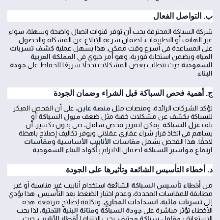
ب. التواصل الفعال
شركة السباكة المحترفة يجب أن توفر قنوات اتصال واضحة وسهلة، سواء
عبر الهاتف أو التطبيقات، لضمان سرعة الإبلاغ عن المشكلة والحصول
على المساعدة في أسرع وقت ممكن. هذا يسهل عملية
كشف تسربات
المياه
ويضمن استجابة فورية، وهو أمر حيوي في
المملكة العربية
السعودية
حيث تتطلب بعض المشكلات تدخلاً سريعًا للحفاظ على
جودة
البناء
.
ج. أهمية فحص السباكة قبل الشراء وضمان الجودة
تؤكد الشركات الرائدة، ومنصات مثل
منصة عاين
، على أن الفحص المبكر
للسباكة يكشف عن مشكلات خفية مثل ضعف
ميول السباكة
أو
تلف
عزل السباكة
. يمكن لتقرير فحص شامل، حتى بدون تكسير، أن
يساهم في اتخاذ قرار شراء عقاري عقلاني ويوفر تكاليف إصلاح باهظة
لاحقًا. هذا الفحص يشمل
مقاسات الأنابيب الأساسية
و
مقاسات
ارتفاع مواسير السباكة
لضمان الالتزام بـ
أكواد البناء السعودية
.
د. أخطاء التأسيس الشائعة وتأثيرها على الجودة
من
أخطاء تأسيس السباكة
الشائعة استخدام أنابيب غير مناسبة أو غير
مطابقة للمقاسات المحددة، وعدم اختبار الضغط بعد التأسيس. هذا يؤدي
إلى
تسربات مائية
،
انسدادات المجاري
، وتكلفة إصلاح مرتفعة. هذه
الأخطاء تؤثر مباشرة على
جودة السباكة
و
متانة البنية التحتية
، لذا يجب
الاستعانة بـ
مقاول سباكة محترف
. يجب الانتباه لـ
أقطار الأنابيب
، حيث