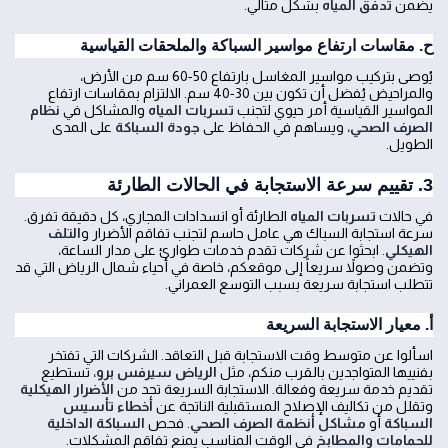
يضمن
تدفق المياه
بشكل مثالي.
ح. مقاسات ارتفاع مواسير السباكة والملحقات القياسية
يُوصى بتركيب مواسير المغاسل بارتفاع 50-60 سم من الأرض،
والمراحيض يُفضل أن تكون بين 30-40 سم. الالتزام بمقاسات ارتفاع
المواسير القياسية أمر حيوي لتجنب
تسربات المياه
والمشاكل في
نظام
الصرف الصحي
، ويساهم في الحفاظ على
جودة السباكة
على المدى
الطويل.
3. تقييم سرعة الاستجابة في الحالات الطارئة
في حالات
تسربات المياه
الطارئة أو انسدادات المجاري، كل دقيقة تفرق.
سرعة استجابة السباك هي عامل حاسم لتجنب تفاقم الأضرار و
التلف
الهيكلي
. ابحثوا عن شركات تقدم خدمات طوارئ على مدار الساعة،
وتضمن وصولاً سريعاً إلى موقعكم، خاصة في أحياء شمال الرياض التي قد
تتطلب استجابة سريعة بسبب التوسع العمراني.
أ. معيار الاستجابة السريعة
اسألوا عن متوسط وقت الاستجابة قبل التعاقد. الشركات التي تفتخر
بفنييها المتواجدين بالقرب منكم، مثل
الرياض سيرفس برو
، تستطيع
تقديم خدمة سريعة وفعالة. الاستجابة السريعة تحد من
الأضرار الهيكلية
وتقلل من تكاليف الإصلاح المستقبلية الناتجة عن
أخطاء تأسيس
السباكة
أو
مشاكل أنظمة الصرف الصحي
. فحص
السباكة الداخلية
للحمامات والمطابخ
في الوقت المناسب يمنع تفاقم المشكلات.