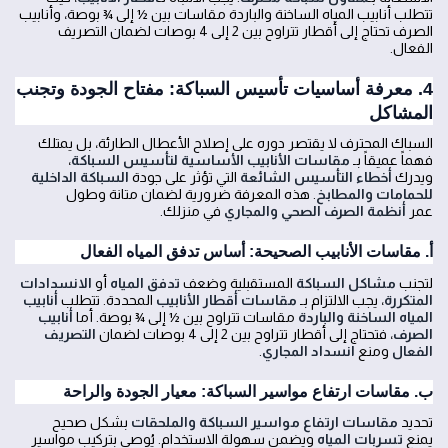
تتطلب أنابيب المياه الساخنة والباردة مقاسات بين ½ إلى ¾ بوصة، وأنابيب
الصرف تحتاج إلى أقطار تتراوح بين 2 إلى 4 بوصات لضمان التصريف
الفعال.
4. معرفة أساسيات تأسيس السباكة: مفتاح الجودة وتجنب
المشاكل
السباك المحترف لا يقتصر دوره على إصلاح الأعطال الطارئة، بل يمتلك
فهماً عميقاً بـ
مقاسات الأنابيب الأساسية لتأسيس السباكة
،
ويدرك
أخطاء التأسيس الشائعة
التي تؤثر على جودة
السباكة الداخلية
للحمامات والمطابخ
. هذه المعرفة ضرورية لضمان متانة وطول
عمر
أنظمة الصرف الصحي والمجاري
في منزلك.
أ. مقاسات الأنابيب الصحيحة: أساس تدفق المياه الفعال
لتجنب
مشاكل السباكة
المستقبلية وضعف
تدفق المياه
أو
الانسدادات
المتكررة
، يجب الالتزام بـ
مقاسات أقطار الأنابيب
المحددة. تتطلب
أنابيب
المياه الساخنة والباردة
مقاسات تتراوح بين ½ إلى ¾ بوصة. أما
أنابيب
الصرف
، فتحتاج إلى أقطار تتراوح بين 2 إلى 4 بوصات لضمان
التصريف
الفعال
ومنع
انسداد المجاري
.
ب. مقاسات ارتفاع مواسير السباكة: معيار الجودة والراحة
تحديد
مقاسات ارتفاع مواسير السباكة والملحقات
بشكل صحيح
يمنع
تسربات المياه
ويضمن سهولة الاستخدام. يُوصى بتركيب مواسير