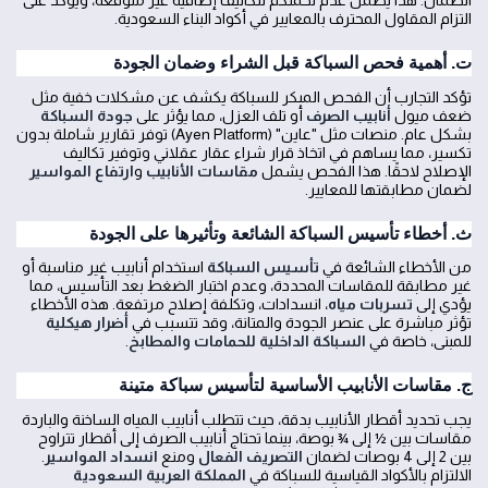
الضمان. هذا يضمن عدم تحملكم لتكاليف إضافية غير متوقعة، ويؤكد على
التزام المقاول المحترف بالمعايير في أكواد البناء السعودية.
ت. أهمية فحص السباكة قبل الشراء وضمان الجودة
تؤكد التجارب أن الفحص المبكر للسباكة يكشف عن مشكلات خفية مثل
ضعف ميول
أنابيب الصرف
أو تلف العزل، مما يؤثر على
جودة السباكة
بشكل عام. منصات مثل "عاين" (Ayen Platform) توفر تقارير شاملة بدون
تكسير، مما يساهم في اتخاذ قرار شراء عقار عقلاني وتوفير تكاليف
الإصلاح لاحقًا. هذا الفحص يشمل
مقاسات الأنابيب
و
ارتفاع المواسير
لضمان مطابقتها للمعايير.
ث. أخطاء تأسيس السباكة الشائعة وتأثيرها على الجودة
من الأخطاء الشائعة في
تأسيس السباكة
استخدام أنابيب غير مناسبة أو
غير مطابقة للمقاسات المحددة، وعدم اختبار الضغط بعد التأسيس، مما
يؤدي إلى
تسربات مياه
، انسدادات، وتكلفة إصلاح مرتفعة. هذه الأخطاء
تؤثر مباشرة على عنصر الجودة والمتانة، وقد تتسبب في
أضرار هيكلية
للمبنى، خاصة في
السباكة الداخلية للحمامات والمطابخ
.
ج. مقاسات الأنابيب الأساسية لتأسيس سباكة متينة
يجب تحديد أقطار الأنابيب بدقة، حيث تتطلب أنابيب المياه الساخنة والباردة
مقاسات بين ½ إلى ¾ بوصة، بينما تحتاج أنابيب الصرف إلى أقطار تتراوح
بين 2 إلى 4 بوصات لضمان
التصريف الفعال
ومنع
انسداد المواسير
.
الالتزام بالأكواد القياسية للسباكة في
المملكة العربية السعودية