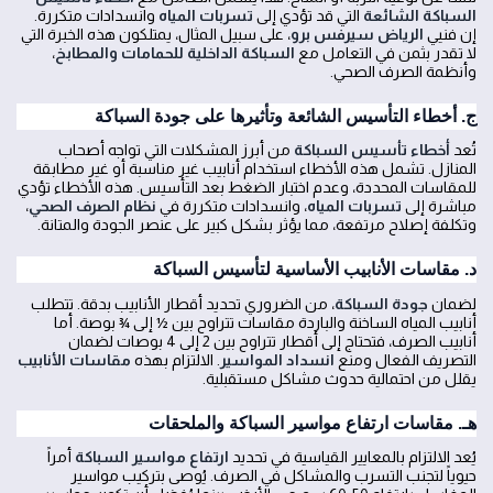
السباكة الشائعة
التي قد تؤدي إلى
تسربات المياه
وانسدادات متكررة.
إن فنيي
الرياض سيرفس برو
، على سبيل المثال، يمتلكون هذه الخبرة التي
لا تقدر بثمن في التعامل مع
السباكة الداخلية للحمامات والمطابخ
،
وأنظمة الصرف الصحي.
ج. أخطاء التأسيس الشائعة وتأثيرها على جودة السباكة
تُعد
أخطاء تأسيس السباكة
من أبرز المشكلات التي تواجه أصحاب
المنازل. تشمل هذه الأخطاء استخدام أنابيب غير مناسبة أو غير مطابقة
للمقاسات المحددة، وعدم اختبار الضغط بعد التأسيس. هذه الأخطاء تؤدي
مباشرة إلى
تسربات المياه
، وانسدادات متكررة في
نظام الصرف الصحي
،
وتكلفة إصلاح مرتفعة، مما يؤثر بشكل كبير على عنصر الجودة والمتانة.
د. مقاسات الأنابيب الأساسية لتأسيس السباكة
لضمان
جودة السباكة
، من الضروري تحديد أقطار الأنابيب بدقة. تتطلب
أنابيب المياه الساخنة والباردة مقاسات تتراوح بين ½ إلى ¾ بوصة. أما
أنابيب الصرف، فتحتاج إلى أقطار تتراوح بين 2 إلى 4 بوصات لضمان
التصريف الفعال ومنع
انسداد المواسير
. الالتزام بهذه
مقاسات الأنابيب
يقلل من احتمالية حدوث مشاكل مستقبلية.
هـ. مقاسات ارتفاع مواسير السباكة والملحقات
يُعد الالتزام بالمعايير القياسية في تحديد
ارتفاع مواسير السباكة
أمراً
حيوياً لتجنب التسرب والمشاكل في الصرف. يُوصى بتركيب مواسير