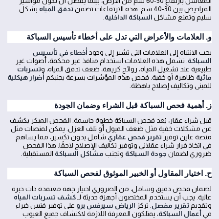
المغاسل بارتفاع 50-60 سم من الأرض، بينما يُفضل أن تكون مواسير
المراحيض بين 30-40 سم. هذه الارتفاعات تضمن
تدفق المياه
بشكل
سليم وتمنع مشاكل
السباكة الداخلية
.
و. العلامات والأعراض التي تدل على أخطاء تأسيس السباكة
يجب الانتباه إلى العلامات التي تشير إلى وجود
أخطاء في تأسيس
السباكة
. تشمل هذه العلامات استخدام منافذ غير محكمة، أصوات غير
طبيعية عند تشغيل المياه، روائح كريهة، ضعف تدفق المياه، و
تسربات
مائية
ظاهرة أو خفية. فحص هذه المؤشرات بسرعة يجنبكم
أضرار هيكلية
للمبنى وتكاليف إصلاح باهظة.
ز. أهمية فحص السباكة قبل الشراء وضمان الجودة
قبل شراء عقار، يُعد فحص السباكة خطوة حاسمة. الفحص المبكر يكشف
عن مشكلات خفية مثل ضعف الميول أو تلف العزل. يمكن لمنصات مثل
منصة عاين توفير
تقرير فحص عقاري
شامل بدون تكسير، مما يساهم
في اتخاذ قرار شراء عقلاني وتوفير تكاليف الإصلاح لاحقًا. هذا الفحص
ضروري لضمان
جودة السباكة
وتجنب
مشاكل السباكة
المستقبلية.
ح. اختيار المقاول أو الخبير الموثوق لفحص السباكة
لضمان فحص دقيق وشامل، من الضروري اختيار جهة معتمدة ذات خبرة
عالية. يجب أن يستخدم المختصون أجهزة حديثة لـ
كشف تسربات المياه
وتقديم
تقرير مفصل
. تركز
الرياض سيرفس برو
على توفير فنيين خبراء
في
أعمال السباكة
، يمتلكون المعرفة اللازمة لاكتشاف جميع العيوب