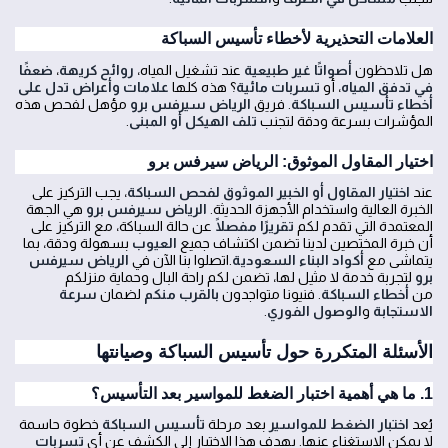
العلامات التحذيرية لأخطاء تأسيس السباكة
هل تلاحظون
أصواتًا غير طبيعية
عند تشغيل المياه،
روائح كريهة
،
ضعفًا
في تدفق المياه
، أو
تسربات مائية
؟ هذه كلها
علامات وأعراض تدل على
أخطاء تأسيس السباكة
. فريق
الرياض سيرفس برو
مؤهل لفحص هذه
المؤشرات بسرعة ودقة لتجنب
تلف الهيكل أو المبنى
.
اختيار المقاول الموثوق: الرياض سيرفس برو
عند
اختيار المقاول أو الخبير الموثوق لفحص السباكة
، يجب التركيز على
الخبرة العالية واستخدام الأجهزة الحديثة.
الرياض سيرفس برو
هي الجهة
المعتمدة التي تقدم لكم
تقريرًا مفصلًا
عن حالة السباكة، مع التركيز على
أن خبرة المختصين لدينا تضمن اكتشاف جميع
العيوب
بسهولة ودقة، بما
يتماشى مع
أكواد البناء السعودية
.اتصلوا بنا الآن في
الرياض سيرفس
برو
لتجربة خدمة لا مثيل لها، تضمن لكم راحة البال وحماية منزلكم
من
أخطاء السباكة
. فنيونا متواجدون
بالقرب منكم
لضمان
سرعة
الاستجابة
و
الوصول الفوري
.
الأسئلة المتكررة حول تأسيس السباكة وصيانتها
1. ما هي أهمية اختبار الضغط للمواسير بعد التأسيس؟
يُعد
اختبار الضغط للمواسير
بعد مرحلة
تأسيس السباكة
خطوة حاسمة
لا يمكن الاستغناء عنها. يهدف هذا الاختبار إلى الكشف عن أي
تسربات