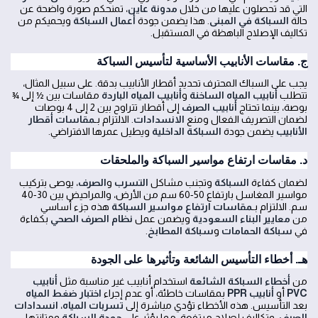
التي قد تحصلون عليها من خلال
مدونة عاين
، تمنحكم صورة واضحة عن
حالة
السباكة في المبنى
. هذا يضمن جودة
أعمال السباكة
ويحميكم من
تكاليف الإصلاح الباهظة في المستقبل.
ج. مقاسات الأنابيب الأساسية لتأسيس السباكة
يجب على السباك المحترف تحديد أقطار الأنابيب بدقة. على سبيل المثال،
تتطلب
أنابيب المياه الساخنة
و
أنابيب المياه الباردة
مقاسات بين ½ إلى ¾
بوصة، بينما تحتاج
أنابيب الصرف
إلى أقطار تتراوح بين 2 إلى 4 بوصات
لضمان التصريف الفعال ومنع
الانسدادات
. الالتزام بـ
مقاسات أقطار
الأنابيب
يضمن جودة
السباكة الداخلية
ويطيل عمرها الافتراضي.
د. مقاسات ارتفاع مواسير السباكة والملحقات
لضمان كفاءة
السباكة
وتجنب مشاكل
التسرب
و
الصرف
، يوصى بتركيب
مواسير المغاسل بارتفاع 50-60 سم من الأرض، والمراحيض بين 30-40
سم. الالتزام بـ
مقاسات ارتفاع مواسير السباكة
هذه جزء أساسي
من
معايير البناء السعودية
ويضمن عمل
نظام الصرف الصحي
بكفاءة
في
سباكة الحمامات
و
سباكة المطابخ
.
هـ. أخطاء التأسيس الشائعة وتأثيرها على الجودة
من
أخطاء السباكة الشائعة
استخدام أنابيب غير مناسبة مثل
أنابيب
PVC
أو
أنابيب PPR
بمقاسات خاطئة، أو عدم إجراء
اختبار ضغط المياه
بعد التأسيس. هذه الأخطاء تؤدي مباشرة إلى
تسربات المياه
،
انسدادات
الصرف
، وتكاليف إصلاح مرتفعة، مما يؤثر على
جودة السباكة
ومتانتها.