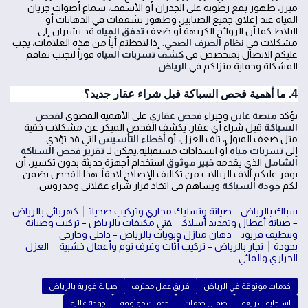
مبرر، ظهور بقع رطوبة على الجدران أو الأسقف، سماع أصوات جريان
المياه عند إغلاق جميع الصنابير، وظهور تشققات في الدهانات أو
البلاط.كما أن الروائح الكريهة أو ضعف
تدفق المياه
قد يشيران إلى
مشكلات في
نظام الصرف الصحي
. إذا لاحظتم أياً من هذه العلامات، يجب
عليكم الاتصال بمتخصص في
كشف تسربات المياه
فوراً لتجنب تفاقم
المشكلة وحماية منزلكم في
الرياض
.
4. ما أهمية فحص السباكة قبل شراء عقار جديد؟
تؤكد
منصة عاين
وخبراء
فحص عقاري
على الأهمية القصوى
لفحص
السباكة
قبل شراء أي عقار. يكشف الفحص المبكر عن مشكلات خفية
مثل ضعف الميول، تلف العزل، أو
أخطاء التأسيس
التي قد تؤدي
إلى
تسربات مياه
أو انسدادات مستقبلية.يمكن لـ
تقرير فحص السباكة
الشامل
الذي يقدمه
خبير موثوق
استخدام أجهزة حديثة بدون تكسير، أن
يوفر عليكم آلاف الريالات من تكاليف الإصلاح لاحقاً. هذا الفحص يضمن
لكم
جودة السباكة
ويساهم في اتخاذ قرار شراء عقلاني ومدروس.
سباك بالرياض – صيانة وتسليك مجاري وتركيب صحيات
كهربائي بالرياض
– صيانة أعطال وتمديد أسلاك
فني مكيفات بالرياض – تركيب وصيانة
وتنظيف فريون
دهان منازل وبويات بالرياض – داخلي وخارجي
بجودة
نجار بالرياض – تركيب أثاث وغرف نوم وأعمال خشبية
العزل
الحراري والمائي
خدمات موثوقة في الرياض
فريق عمل محترف
صيانة فورية بالرياض
استجابة سريعة
ضمان خدمات
خدمات موثوقة
جودة عالية