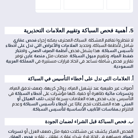
طويل
5. أهمية فحص السباكة وتقييم العلامات التحذيرية
لا تنتظروا تفاقم المشكلة. السباك المحترف يمكنه إجراء
فحص عقاري
شامل لأنظمة السباكة، وتحديد
العلامات والأعراض التي تدل على أخطاء
تأسيس السباكة
. هذا يشمل فحص
أنظمة الصرف الصحي
، و
اختبار
ضغط المياه
، وتقييم
ميول السباكة
. منصات مثل
منصة عاين
توفر
تقارير فحص شاملة تساعد في اتخاذ قرارات مستنيرة في
المملكة العربية
السعودية
.
أ. العلامات التي تدل على أخطاء التأسيس في السباكة
أصوات غير طبيعية عند تشغيل المياه، روائح كريهة، ضعف تدفق المياه،
و
تسربات مائية
ظاهرة أو خفية، كلها مؤشرات على
أخطاء السباكة
في
التأسيس. يجب فحص هذه العلامات بسرعة لتجنب
تلف الهيكل أو
المبنى
. هذه المشكلات تنجم غالبًا عن
أخطاء تأسيس السباكة
وعدم
الالتزام بـ
مقاسات الأنابيب الأساسية لتأسيس السباكة
.
ب. فحص السباكة قبل الشراء لضمان الجودة
الفحص المبكر يكشف عن مشكلات خفية مثل ضعف العزل أو
تسربات
المياه
، ويساهم في اتخاذ قرار شراء عقاري عقلاني. تقارير
فحص العقار
،