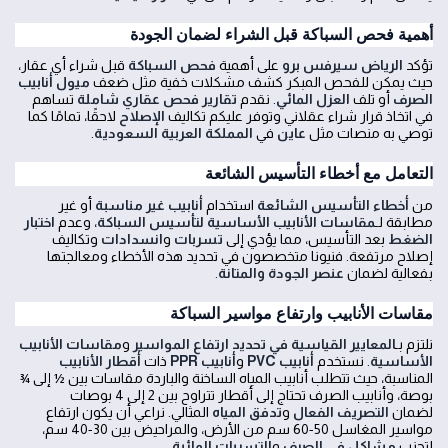
أهمية فحص السباكة قبل الشراء لضمان الجودة
تؤكد
الرياض سيرفس برو
على أهمية
فحص السباكة
قبل شراء أي عقار،
حيث يمكن للفحص المبكر كشف مشكلات خفية مثل ضعف
ميول أنابيب
الصرف
أو تلف
العزل المائي
. نقدم
تقارير فحص عقاري شاملة
تساهم
في اتخاذ قرار شراء عقلاني وتوفر عليكم تكاليف
الإصلاح
لاحقًا، تمامًا كما
توصي به منصات مثل
عاين
في
المملكة العربية السعودية
.
التعامل مع أخطاء التأسيس الشائعة
من
أخطاء التأسيس الشائعة
استخدام
أنابيب غير مناسبة
أو غير
مطابقة لـ
مقاسات الأنابيب الأساسية لتأسيس السباكة
، وعدم
اختبار
الضغط
بعد التأسيس، مما يؤدي إلى
تسربات
و
انسدادات
وتكاليف
إصلاح مرتفعة. فنيونا متخصصون في تحديد هذه الأخطاء ومعالجتها
بفعالية لضمان
عنصر الجودة والمتانة
.
مقاسات الأنابيب وارتفاع مواسير السباكة
نلتزم بـ
المعايير القياسية في تحديد ارتفاع المواسير
و
مقاسات الأنابيب
الأساسية
. نستخدم
أنابيب PVC
و
أنابيب PPR
ذات
أقطار الأنابيب
المناسبة، حيث تتطلب أنابيب المياه الساخنة والباردة مقاسات بين ½ إلى ¾
بوصة، وأنابيب الصرف تحتاج إلى أقطار تتراوح بين 2 إلى 4 بوصات
لضمان
التصريف الفعال
و
تدفق المياه
المثالي. نراعي أن يكون ارتفاع
مواسير المغاسل 50-60 سم من الأرض، والمراحيض بين 30-40 سم،
لتجنب
مشاكل في الصرف
و
التسربات المائية
.