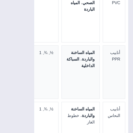
PVC
الصحي
،
المياه
الوزن،
الباردة
مقاومة
للتآكل،
سهلة
التركيب
أنابيب
المياه الساخنة
½, ¾, 1
مقاومة
PPR
والباردة
،
السباكة
للحرارة
الداخلية
والضغط،
عمر
افتراضي
طويل، لا
تتآكل
أنابيب
المياه الساخنة
½, ¾, 1
متينة،
النحاس
والباردة
، خطوط
مقاومة
الغاز
للتآكل،
عمر