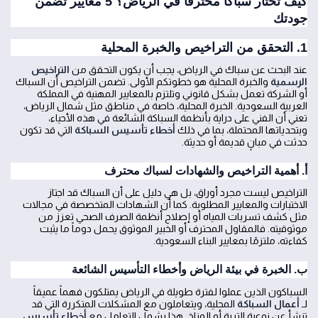
كيف تختار سباكاً محترفاً في الرياض؟ 5 معايير تضمن
جودتك
1. التحقق من التراخيص والخبرة المحلية
عند البحث عن سباك في الرياض، يجب أن يكون التحقق من
التراخيص
الرسمية
والخبرة المحلية هو خطوتكم الأولى. تضمن التراخيص أن السباك
أو الشركة تعمل بشكل قانوني وتلتزم بالمعايير المهنية في المملكة
العربية السعودية. الخبرة المحلية، خاصة في مناطق مثل شمال الرياض،
تعني أن الفني على دراية بأنظمة السباكة الشائعة في هذه الأحياء،
وبتحدياتها المحتملة، بما في ذلك
أخطاء تأسيس السباكة
التي قد تكون
حدثت في مبانٍ قديمة أو حديثة.
أ. أهمية التراخيص والشهادات لسباك محترف
التراخيص ليست مجرد أوراق، بل هي دليل على أن السباك قد اجتاز
الاختبارات والمعايير المطلوبة. كما أن الشهادات المتخصصة في مجالات
مثل كشف تسربات المياه أو إصلاح أنظمة الصرف الصحي تعزز من
موثوقيته. فالمقاول المحترف أو الخبير الموثوق يحمل دوماً ما يثبت
كفاءته، ملتزمًا بمعايير البناء السعودية.
ب. الخبرة في بيئة الرياض وأخطاء التأسيس الشائعة
السباكون الذين عملوا لفترة طويلة في الرياض يمتلكون فهماً عميقاً
لـ
أعمال السباكة
المحلية، ويتعاملون مع المشكلات المتكررة التي قد
تنشأ عن نوعية التربة أو المناخ. هذا يشمل التعامل مع
أخطاء تأسيس