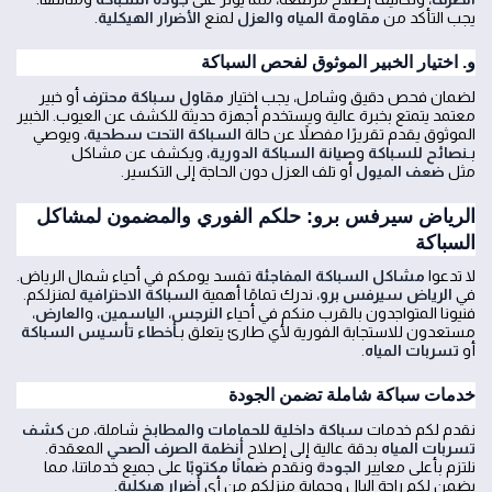
يجب التأكد من
مقاومة المياه والعزل
لمنع
الأضرار الهيكلية
.
و. اختيار الخبير الموثوق لفحص السباكة
لضمان فحص دقيق وشامل، يجب اختيار
مقاول سباكة محترف
أو خبير
معتمد يتمتع بخبرة عالية ويستخدم أجهزة حديثة للكشف عن العيوب. الخبير
الموثوق يقدم تقريرًا مفصلاً عن حالة
السباكة التحت سطحية
، ويوصي
بـ
نصائح للسباكة
و
صيانة السباكة الدورية
، ويكشف عن مشاكل
مثل
ضعف الميول
أو تلف العزل دون الحاجة إلى التكسير.
الرياض سيرفس برو: حلكم الفوري والمضمون لمشاكل
السباكة
لا تدعوا
مشاكل السباكة المفاجئة
تفسد يومكم في أحياء شمال الرياض.
في
الرياض سيرفس برو
، ندرك تمامًا أهمية
السباكة الاحترافية
لمنزلكم.
فنيونا المتواجدون بالقرب منكم في أحياء
النرجس
،
الياسمين
، و
العارض
،
مستعدون للاستجابة الفورية لأي طارئ يتعلق بـ
أخطاء تأسيس السباكة
أو
تسربات المياه
.
خدمات سباكة شاملة تضمن الجودة
نقدم لكم خدمات
سباكة داخلية للحمامات والمطابخ
شاملة، من
كشف
تسربات المياه
بدقة عالية إلى إصلاح
أنظمة الصرف الصحي
المعقدة.
نلتزم بأعلى معايير
الجودة
ونقدم
ضمانًا مكتوبًا
على جميع خدماتنا، مما
يضمن لكم راحة البال وحماية منزلكم من أي
أضرار هيكلية
.