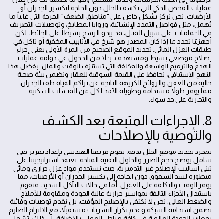
عمليات الفحص الذكي التي تكشف الخلل دون الحاجة لتكسير الجدران أو
الأرضيات. نحن نركز بشكل خاص على "مناطق الضعف" الحرجة التي غالباً ما
تُهمل، مثل فواصل التمدد الإنشائية، وزوايا المطابخ، وتوصيلات التصريف
في الحمامات. على سبيل المثال، قد يبدو الرشح بسيطاً على الحائط، لكن
أجهزتنا تحدد ما إذا كان المصدر هو شرخ في الأنابيب المخفية أو تآكل في
طبقات العزل المائي. تحديد الموقع الصحيح من المرة الأولى يعني إجراء
إصلاح موضعي بسيط ومستهدف، بدلاً من الدخول في دوامة عمليات
الهدم والترميم الواسعة والمكلفة التي تستنزف الوقت والمال. بفضل هذا
النهج الاستباقي، نحافظ على القيمة السوقية للعقار ونضمن بيئة صحية
خالية من العفن والروائح الكريهة الناتجة عن تراكم المياه خلف الجدران،
مما يوفر حلولاً مستدامة وطويلة الأمد لكل من المنشآت السكنية
والتجارية على حد سواء.
8. الإجراءات المتبعة بعد الكشف
والتوصية بالإصلاحات
بمجرد تحديد موقع الخلل بدقة، يقوم فريقنا الهندسي بإعداد تقرير فني
شامل يوضح حجم الضرر والحلول التقنية المتاحة. تعتمد استراتيجيتنا على
تبني أساليب الإصلاح غير التدميرية، حيث نستخدم مواد عزل حراري ومائي
متطورة لسد الشقوق دون الحاجة إلى تكسير الجدران أو الأرضيات، مما
يوفر الوقت والتكلفة على العميل. أما في حالات التآكل الشديد، فنقوم
باستبدال الأجزاء التالفة بمواسير حرارية عالية الجودة ومقاومة للأملاح
والضغط العالي. نحن لا نكتفي بالإصلاح المؤقت، بل نقدم توصيات وقائية
تضمن استدامة الشبكة وعدم تكرار التسربات مستقبلاً، مع الالتزام الصارم
بمعايير الجودة العالمية في كافة مراحل العمل. بالإضافة إلى ذلك، تشمل