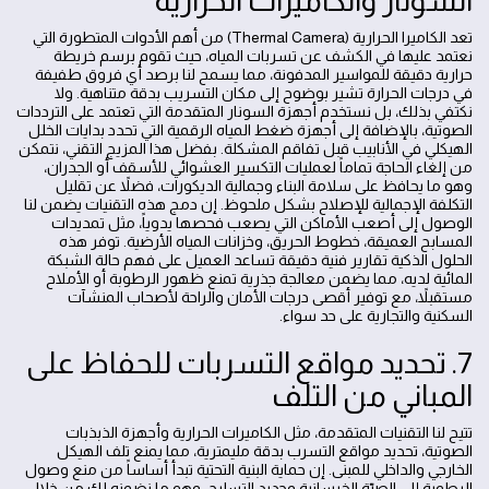
السونار والكاميرات الحرارية
تعد الكاميرا الحرارية (Thermal Camera) من أهم الأدوات المتطورة التي
نعتمد عليها في الكشف عن تسربات المياه، حيث تقوم برسم خريطة
حرارية دقيقة للمواسير المدفونة، مما يسمح لنا برصد أي فروق طفيفة
في درجات الحرارة تشير بوضوح إلى مكان التسريب بدقة متناهية. ولا
نكتفي بذلك، بل نستخدم أجهزة السونار المتقدمة التي تعتمد على الترددات
الصوتية، بالإضافة إلى أجهزة ضغط المياه الرقمية التي تحدد بدايات الخلل
الهيكلي في الأنابيب قبل تفاقم المشكلة. بفضل هذا المزيج التقني، نتمكن
من إلغاء الحاجة تماماً لعمليات التكسير العشوائي للأسقف أو الجدران،
وهو ما يحافظ على سلامة البناء وجمالية الديكورات، فضلاً عن تقليل
التكلفة الإجمالية للإصلاح بشكل ملحوظ. إن دمج هذه التقنيات يضمن لنا
الوصول إلى أصعب الأماكن التي يصعب فحصها يدوياً، مثل تمديدات
المسابح العميقة، خطوط الحريق، وخزانات المياه الأرضية. توفر هذه
الحلول الذكية تقارير فنية دقيقة تساعد العميل على فهم حالة الشبكة
المائية لديه، مما يضمن معالجة جذرية تمنع ظهور الرطوبة أو الأملاح
مستقبلاً، مع توفير أقصى درجات الأمان والراحة لأصحاب المنشآت
السكنية والتجارية على حد سواء.
7. تحديد مواقع التسربات للحفاظ على
المباني من التلف
تتيح لنا التقنيات المتقدمة، مثل الكاميرات الحرارية وأجهزة الذبذبات
الصوتية، تحديد مواقع التسرب بدقة مليمترية، مما يمنع تلف الهيكل
الخارجي والداخلي للمبنى. إن حماية البنية التحتية تبدأ أساساً من منع وصول
الرطوبة إلى الصبّة الخرسانية وحديد التسليح، وهو ما نضمنه لك من خلال