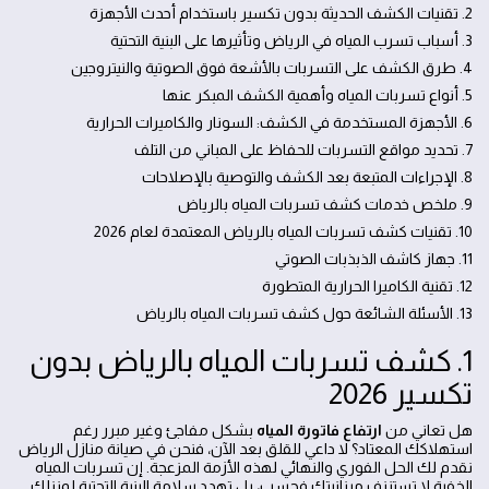
2. تقنيات الكشف الحديثة بدون تكسير باستخدام أحدث الأجهزة
3. أسباب تسرب المياه في الرياض وتأثيرها على البنية التحتية
4. طرق الكشف على التسربات بالأشعة فوق الصوتية والنيتروجين
5. أنواع تسربات المياه وأهمية الكشف المبكر عنها
6. الأجهزة المستخدمة في الكشف: السونار والكاميرات الحرارية
7. تحديد مواقع التسربات للحفاظ على المباني من التلف
8. الإجراءات المتبعة بعد الكشف والتوصية بالإصلاحات
9. ملخص خدمات كشف تسربات المياه بالرياض
10. تقنيات كشف تسربات المياه بالرياض المعتمدة لعام 2026
11. جهاز كاشف الذبذبات الصوتي
12. تقنية الكاميرا الحرارية المتطورة
13. الأسئلة الشائعة حول كشف تسربات المياه بالرياض
1. كشف تسربات المياه بالرياض بدون
تكسير 2026
هل تعاني من
ارتفاع فاتورة المياه
بشكل مفاجئ وغير مبرر رغم
استهلاكك المعتاد؟ لا داعي للقلق بعد الآن، فنحن في صيانة منازل الرياض
نقدم لك الحل الفوري والنهائي لهذه الأزمة المزعجة. إن تسربات المياه
الخفية لا تستنزف ميزانيتك فحسب، بل تهدد سلامة البنية التحتية لمنزلك