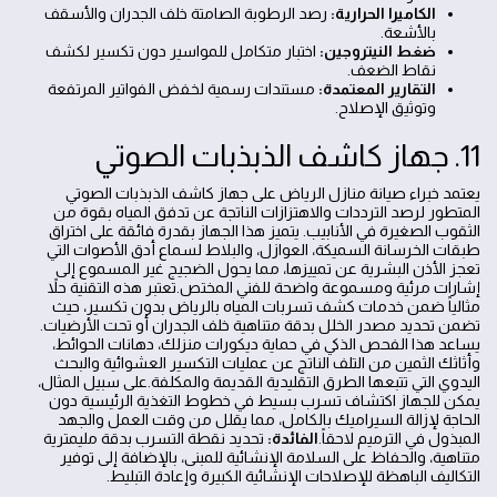
الكاميرا الحرارية:
رصد الرطوبة الصامتة خلف الجدران والأسقف
بالأشعة.
ضغط النيتروجين:
اختبار متكامل للمواسير دون تكسير لكشف
نقاط الضعف.
التقارير المعتمدة:
مستندات رسمية لخفض الفواتير المرتفعة
وتوثيق الإصلاح.
11. جهاز كاشف الذبذبات الصوتي
يعتمد خبراء صيانة منازل الرياض على جهاز كاشف الذبذبات الصوتي
المتطور لرصد الترددات والاهتزازات الناتجة عن تدفق المياه بقوة من
الثقوب الصغيرة في الأنابيب. يتميز هذا الجهاز بقدرة فائقة على اختراق
طبقات الخرسانة السميكة، العوازل، والبلاط لسماع أدق الأصوات التي
تعجز الأذن البشرية عن تمييزها، مما يحول الضجيج غير المسموع إلى
إشارات مرئية ومسموعة واضحة للفني المختص.تعتبر هذه التقنية حلاً
مثالياً ضمن خدمات كشف تسربات المياه بالرياض بدون تكسير، حيث
تضمن تحديد مصدر الخلل بدقة متناهية خلف الجدران أو تحت الأرضيات.
يساعد هذا الفحص الذكي في حماية ديكورات منزلك، دهانات الحوائط،
وأثاثك الثمين من التلف الناتج عن عمليات التكسير العشوائية والبحث
اليدوي التي تتبعها الطرق التقليدية القديمة والمكلفة.على سبيل المثال،
يمكن للجهاز اكتشاف تسرب بسيط في خطوط التغذية الرئيسية دون
الحاجة لإزالة السيراميك بالكامل، مما يقلل من وقت العمل والجهد
المبذول في الترميم لاحقاً.
الفائدة:
تحديد نقطة التسرب بدقة مليمترية
متناهية، والحفاظ على السلامة الإنشائية للمبنى، بالإضافة إلى توفير
التكاليف الباهظة للإصلاحات الإنشائية الكبيرة وإعادة التبليط.