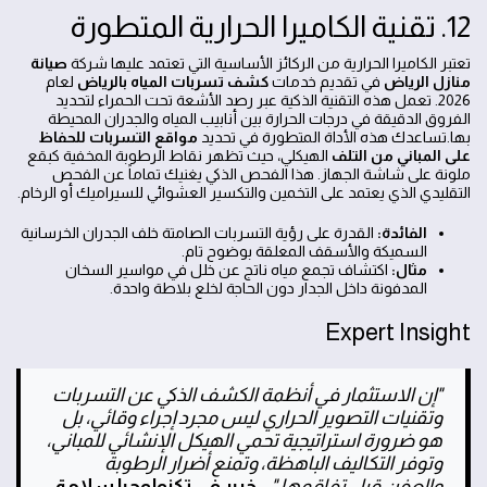
12. تقنية الكاميرا الحرارية المتطورة
تعتبر الكاميرا الحرارية من الركائز الأساسية التي تعتمد عليها شركة
صيانة
منازل الرياض
في تقديم خدمات
كشف تسربات المياه بالرياض
لعام
2026. تعمل هذه التقنية الذكية عبر رصد الأشعة تحت الحمراء لتحديد
الفروق الدقيقة في درجات الحرارة بين أنابيب المياه والجدران المحيطة
بها.تساعدك هذه الأداة المتطورة في تحديد
مواقع التسربات للحفاظ
على المباني من التلف
الهيكلي، حيث تظهر نقاط الرطوبة المخفية كبقع
ملونة على شاشة الجهاز. هذا الفحص الذكي يغنيك تماماً عن الفحص
التقليدي الذي يعتمد على التخمين والتكسير العشوائي للسيراميك أو الرخام.
الفائدة:
القدرة على رؤية التسربات الصامتة خلف الجدران الخرسانية
السميكة والأسقف المعلقة بوضوح تام.
مثال:
اكتشاف تجمع مياه ناتج عن خلل في مواسير السخان
المدفونة داخل الجدار دون الحاجة لخلع بلاطة واحدة.
Expert Insight
"إن الاستثمار في أنظمة الكشف الذكي عن التسربات
وتقنيات التصوير الحراري ليس مجرد إجراء وقائي، بل
هو ضرورة استراتيجية تحمي الهيكل الإنشائي للمباني،
وتوفر التكاليف الباهظة، وتمنع أضرار الرطوبة
والعفن قبل تفاقمها."
,
خبير في تكنولوجيا سلامة