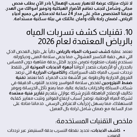
لا تترك منزلك عرضة للانهيار بسبب الإهمال! بادر الآن بطلب فحص
مجاني وشامل لتجنب تفاقم الأضرار الهيكلية وتوفير أموالك من الهدر.
فريقنا المتخصص متاح على مدار 24 ساعة لخدمتكم في جميع أحياء
الرياض، لضمان راحة بالك وأمان عائلتك في بيئة سكنية مستدامة.
10. تقنيات كشف تسربات المياه
بالرياض المعتمدة لعام 2026
تعتمد عملية
كشف تسربات المياه بالرياض
حالياً على حلول الفحص الذكي
التي تنهي حقبة التكسير العشوائي، مما يحمي سلامة المبنى وديكوراته.
نستخدم تقنيات متطورة تضمن تحديد الخلل بدقة متناهية دون المساس
بالجدران أو الأرضيات.تتصدر أدواتنا
أجهزة الذبذبات الصوتية
التي تلتقط
ترددات تسرب المياه خلف السيراميك، و
الكاميرات الحرارية
التي ترصد
الفروق الحرارية والرطوبة عبر الأشعة تحت الحمراء. كما نعتمد
تقنية
ضغط النيتروجين
لفحص سلامة المواسير وتحديد الثقوب الدقيقة في
شبكات السباكة والخزانات بكفاءة عالية، مما يمنع تآكل الخرسانة ويوفر
تكاليف الإصلاح الباهظة.تلتزم شركة عوازلي بتقديم
تقارير فنية معتمدة
لشركة المياه الوطنية، توضح أسباب ارتفاع الفواتير وتثبت معايير كفاءة
الاستهلاك، مما يسهل إجراءات الاعتراض الرسمي. خدماتنا متاحة على
مدار الساعة مع ضمان شامل لراحة بال العميل.
ملخص التقنيات المستخدمة:
كاشف الذبذبات:
تحديد نقطة التسرب بدقة السنتيمتر عبر ترددات
الصوت.