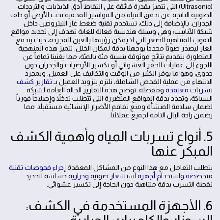
(Ultrasonic) التي تتميز بقدرة فائقة على التقاط أدق الذبذبات والترددات
الصوتية الناتجة عن تدفق المياه من المواسير المخفية تحت الأرض أو خلف
الجدران. بالإضافة إلى ذلك، نستخدم تقنية ضغط غاز النيتروجين داخل
شبكة الأنابيب؛ وهي وسيلة هندسية فعالة للغاية تهدف إلى تحديد مواقع
الثقوب المتناهية الصغر التي لا يمكن رؤيتها بالعين المجردة، حيث يندفع
الغاز ليصدر صوتاً محدداً يوجهنا بدقة لمكان الخلل. تتميز هذه المنهجية
المتطورة بتقديم نتائج موثوقة بنسبة مئة بالمئة، مما يغنينا تماماً عن
اللجوء إلى عمليات الحفر العشوائي أو تكسير الأرضيات والجدران دون
جدوى، وهو ما يوفر الكثير من الوقت والتكاليف على العميل. وبمجرد
الانتهاء من عملية الفحص الشاملة، نلتزم بتزويد العميل بـ
تقارير كشف
تسربات معتمدة
ومفصلة. توضح هذه التقارير الحالة العامة لشبكة
السباكة، وتحدد بدقة المواقع المتضررة التي تتطلب تدخلاً وإصلاحاً فورياً
لضمان سلامة المنشأة ومنع تفاقم الأضرار الإنشائية مستقبلاً، مما
يضمن راحة البال التامة لجميع عملائنا.
5. أنواع تسربات المياه وأهمية الكشف
المبكر عنها
يتطلب التعامل مع هذا النوع من المشاكل المعقدة
إجراء فحوصات تقنية
متخصصة واستخدام أجهزة استشعار صوتية وحرارية
حساسة لتحديد
نقطة التسرب بدقة متناهية دون الحاجة إلى تكسير عشوائي.
6. الأجهزة المستخدمة في الكشف: