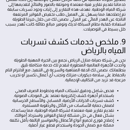
خدماتنا تقديم تقارير فنية معتمدة وموثقة بالصور والنتائج لتقديمها إلى
شركة المياه الوطنية. تهدف هذه التقارير إلى إثبات وجود تسربات سابقة
تم إصلاحها، مما يسهل على العميل طلب تخفيض الفواتير المرتفعة
الناتجة عن الهدر المائي غير المرئي. نضمن لك من خلال خبرتنا الطويلة
استعادة كفاءة نظام السباكة لديك وتوفير مبالغ طائلة كانت تُهدر بسبب
خلل بسيط في التوصيلات.
9. ملخص خدمات كشف تسربات
المياه بالرياض
نحن في شركة صيانة منازل الرياض نجمع بين الخبرة المهنية الطويلة
وأحدث الأجهزة العالمية المتطورة لنقدم لك خدمة متكاملة تليق
بتطلعاتك. نضمن لك الدقة المتناهية والسرعة في التنفيذ، مع الالتزام التام
بالحفاظ على سلامة ديكورات منزلك وتجنب أي أعمال تكسير أو تخريب
مزعجة قد تزيد من التكاليف الإجمالية.
فحص شامل ودقيق لشبكات المياه وخطوط الصرف الصحي
باستخدام أجهزة كشف إلكترونية تعتمد على الموجات الصوتية.
كشف تسربات الخزانات الأرضية، المسابح، والأسطح الخرسانية
لضمان حماية الأساسات من التآكل والرطوبة المستمرة.
تقديم تقارير فنية معتمدة لشركة المياه الوطنية، مما يساعدك
بشكل فعال في حل مشكلة ارتفاع الفواتير واسترداد أموالك.
إصلاح فوري لجميع أنواع الأعطال والمواسير التالفة بأقل تكلفة
ممكنة مع ضمان الجودة واستخدام قطع غيار أصلية.