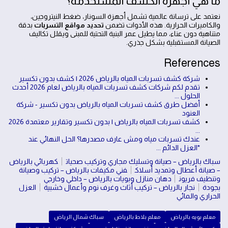
ما هي أجهزة الكشف المستخدمة؟
نعتمد على ترسانة عالمية تشمل أجهزة السونار، ضغط النيتروجين،
والكاميرات الحرارية. هذه الأدوات تضمن
تحديد مواقع التسربات
بدقة
متناهية دون عناء، مما يطيل عمر البنية التحتية للمبنى ويقلل تكاليف
الصيانة المستقبلية بشكل جذري.
References
شركة كشف تسربات المياه بالرياض 2026 | كشف بدون تكسير
تقدم لكم شركات كشف تسربات المياه بالرياض لعام 2026 أحدث
الحلول ...
أفضل طرق كشف تسربات المياه بالرياض بدون تكسير - شركة
العنود
كشف تسربات المياه بالرياض | بدون تكسير وتقارير معتمدة 2026
...
عندك تسربات مياه ومش عارف مصدرها؟ الحل النهائي عند
*العزل الدائم ...
سباك بالرياض – صيانة وتسليك مجاري وتركيب صحيات
كهربائي بالرياض
– صيانة أعطال وتمديد أسلاك
فني مكيفات بالرياض – تركيب وصيانة
وتنظيف فريون
دهان منازل وبويات بالرياض – داخلي وخارجي
بجودة
نجار بالرياض – تركيب أثاث وغرف نوم وأعمال خشبية
العزل
الحراري والمائي
معلم بويه بالرياض
معلم بلاط بالرياض
سباك شمال الرياض