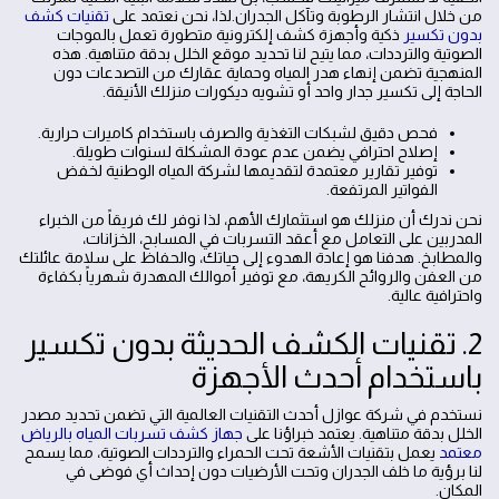
من خلال انتشار الرطوبة وتآكل الجدران.لذا، نحن نعتمد على
تقنيات كشف
بدون تكسير
ذكية وأجهزة كشف إلكترونية متطورة تعمل بالموجات
الصوتية والترددات، مما يتيح لنا تحديد موقع الخلل بدقة متناهية. هذه
المنهجية تضمن إنهاء هدر المياه وحماية عقارك من التصدعات دون
الحاجة إلى تكسير جدار واحد أو تشويه ديكورات منزلك الأنيقة.
فحص دقيق لشبكات التغذية والصرف باستخدام كاميرات حرارية.
إصلاح احترافي يضمن عدم عودة المشكلة لسنوات طويلة.
توفير تقارير معتمدة لتقديمها لشركة المياه الوطنية لخفض
الفواتير المرتفعة.
نحن ندرك أن منزلك هو استثمارك الأهم، لذا نوفر لك فريقاً من الخبراء
المدربين على التعامل مع أعقد التسربات في المسابح، الخزانات،
والمطابخ. هدفنا هو إعادة الهدوء إلى حياتك، والحفاظ على سلامة عائلتك
من العفن والروائح الكريهة، مع توفير أموالك المهدرة شهرياً بكفاءة
واحترافية عالية.
2. تقنيات الكشف الحديثة بدون تكسير
باستخدام أحدث الأجهزة
نستخدم في شركة عوازل أحدث التقنيات العالمية التي تضمن تحديد مصدر
الخلل بدقة متناهية. يعتمد خبراؤنا على
جهاز كشف تسربات المياه بالرياض
معتمد
يعمل بتقنيات الأشعة تحت الحمراء والترددات الصوتية، مما يسمح
لنا برؤية ما خلف الجدران وتحت الأرضيات دون إحداث أي فوضى في
المكان.