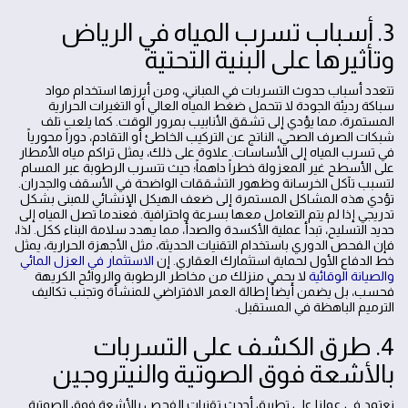
3. أسباب تسرب المياه في الرياض
وتأثيرها على البنية التحتية
تتعدد أسباب حدوث التسربات في المباني، ومن أبرزها استخدام مواد
سباكة رديئة الجودة لا تتحمل ضغط المياه العالي أو التغيرات الحرارية
المستمرة، مما يؤدي إلى تشقق الأنابيب بمرور الوقت. كما يلعب تلف
شبكات الصرف الصحي، الناتج عن التركيب الخاطئ أو التقادم، دوراً محورياً
في تسرب المياه إلى الأساسات. علاوة على ذلك، يمثل تراكم مياه الأمطار
على الأسطح غير المعزولة خطراً داهماً؛ حيث تتسرب الرطوبة عبر المسام
لتسبب تآكل الخرسانة وظهور التشققات الواضحة في الأسقف والجدران.
تؤدي هذه المشاكل المستمرة إلى ضعف الهيكل الإنشائي للمبنى بشكل
تدريجي إذا لم يتم التعامل معها بسرعة واحترافية. فعندما تصل المياه إلى
حديد التسليح، تبدأ عملية الأكسدة والصدأ، مما يهدد سلامة البناء ككل. لذا،
فإن الفحص الدوري باستخدام التقنيات الحديثة، مثل الأجهزة الحرارية، يمثل
خط الدفاع الأول لحماية استثمارك العقاري. إن
الاستثمار في العزل المائي
والصيانة الوقائية
لا يحمي منزلك من مخاطر الرطوبة والروائح الكريهة
فحسب، بل يضمن أيضاً إطالة العمر الافتراضي للمنشأة وتجنب تكاليف
الترميم الباهظة في المستقبل.
4. طرق الكشف على التسربات
بالأشعة فوق الصوتية والنيتروجين
نعتمد في عملنا على تطبيق أحدث تقنيات الفحص بالأشعة فوق الصوتية