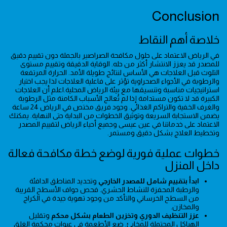
Conclusion
خلاصة أهم النقاط
في الرياض الاعتماد على حلول مكافحة الصراصير بالجملة دون تقييم دقيق
للمصدر قد يعزز الانتشار أكثر من حله. الوقاية الدقيقة وتقييم مستوى
التلوث قبل العلاجات هي الأساس لنتائج طويلة الأمد. الحرارة المرتفعة
والرطوبة في الأجواء الصحراوية تؤثر على فاعلية العلاجات لذا يجب اختيار
استراتيجيات مناسبة وتنسيقها مع بيئة الرياض المحلية.اعلم أن العلاجات
الكبيرة قد لا تكون مستدامة إذا لم تُعالج الأسباب الكامنة مثل الرطوبة
والغرف الخفية والتراكم الغذائي. وجود فريق مختص في الرياض 24 ساعة
يضمن الاستجابة السريعة وتوثيق الخطوات من البداية حتى النهاية. يمكنك
الاعتماد على خدماتنا في عين عيسى وجميع أحياء الرياض لتقييم المصدر
وتخطيط العلاج بشكل دقيق ومستمر.
خطوات عملية فورية لوضع خطة مكافحة فعالة
داخل المنزل
ابدأ بتقييم شامل للمصدر الخارجي
وتحديد المناطق الدافئة
والرطبة المحفزة للنشاط الحشري. فحص حواف الأسطح القريبة
من السطح الخرساني والتأكد من وجود تهوية جيدة في الكراج
والمخازن.
عزز التنظيف الدوري وتخزين الطعام بشكل محكم
وتقليل
الهياكل المحتملة للمخابئ. ضع الأطعمة في عبوات محكمة الغلق