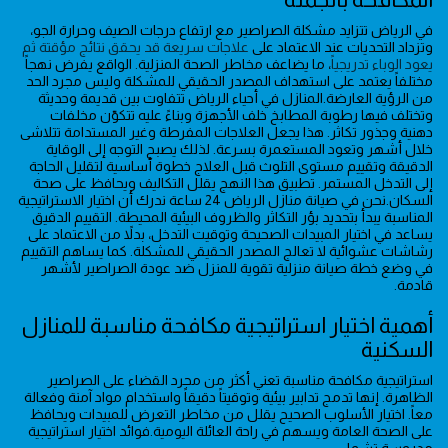
في الرياض تتزايد مشكلة الصراصير مع ارتفاع درجات الصيف وحرارة الجو،
وتزداد التحديات عند الاعتماد على
علاجات سريعة قد يحقق نتائج مؤقتة ثم
يعود الوباء تدريجياً
، ما يضاعف مخاطر الصحة المنزلية. الواقع يفرض نهجاً
مختلفاً يعتمد على استهداف المصدر الحقيقي للمشكلة وليس مجرد الحد
من الرؤية العارضة.المنازل في أحياء الرياض تتفاوت بين قديمة وحديثة
وتختلف فيها رطوبة المطابخ خلف الأجهزة وبناءً عليه تتكوّن مخلفات
دهنية وجذور تكاثر. هذا يجعل العلاجات المفرطة وغير المستدامة تتلاشى
خلال أشهر وتعود المستعمرة بسرعة. لذلك يصبح التوجه إلى الوقاية
الدقيقة وتقييم مستوى التلوث قبل العلاج خطوة أساسية لتقليل الحاجة
إلى التدخل المستمر. تطبيق هذا النهج يقلل التكاليف ويحافظ على صحة
السكان.نحن في صيانة منازل الرياض 24 ساعة ندرك أن اختيار الاستراتيجية
المناسبة يبدأ بتحديد بؤر التكاثر والظروف البيئية المحيطة. التقييم الدقيق
يساعد في اختيار المبيدات الصحيحة وتوقيت التدخل، بدلاً من الاعتماد على
رشاشات عشوائية لا تعالج المصدر الحقيقي للمشكلة. كما يساهم التقييم
في وضع خطة صيانة منزلية تقوية للمنزل ضد عودة الصراصير لأشهر
قادمة.
أهمية اختيار استراتيجية مكافحة مناسبة للمنازل
السكنية
استراتيجية مكافحة مناسبة تعني أكثر من مجرد القضاء على الصراصير
الظاهرة. إنها تدمج تدابير بيئية وتوقيتاً دقيقاً واستخدام مواد آمنة وفعالة
معاً. اختيار الأسلوب الصحيح يقلل من مخاطر التعرض للمبيدات ويحافظ
على الصحة العامة ويسهم في راحة العائلة اليومية.فوائد اختيار استراتيجية
مدروسة تشمل: