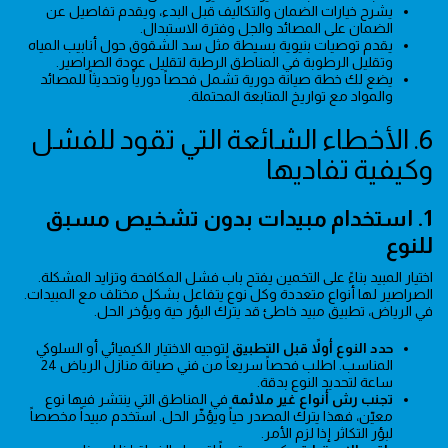
يشرح خيارات الضمان والتكاليف قبل البدء، ويقدم تفاصيل عن
الضمان على المصائد والجل وفترة الاستبدال.
يقدم توصيات بنيوية بسيطة مثل سد الشقوق حول أنابيب المياه
وتقليل الرطوبة في المناطق الرطبة لتقليل عودة الصراصير.
يضع لك خطة صيانة دورية تشمل فحصاً دورياً وتحديثاً للمصائد
والمواد مع تواريخ المتابعة المحتملة.
6. الأخطاء الشائعة التي تقود للفشل
وكيفية تفاديها
1. استخدام مبيدات بدون تشخيص مسبق
للنوع
اختيار المبيد بناءً على التخمين يفتح باب فشل المكافحة وتزايد المشكلة.
الصراصير لها أنواع متعددة وكل نوع يتفاعل بشكل مختلف مع المبيدات.
في الرياض، تطبيق مبيد خاطئ قد يترك البؤر حية ويؤخر الحل.
حدد النوع أولاً قبل التطبيق
لتوجيه الاختيار الكيميائي أو السلوكي
المناسب. اطلب فحصاً سريعاً من فني صيانة منازل الرياض 24
ساعة لتحديد النوع بدقة.
تجنب رش أنواع غير ملائمة
في المناطق التي ينتشر فيها نوع
معيّن، فهذا يترك المصدر حياً ويؤخّر الحل. استخدم مبيداً مخصصاً
لبؤر التكاثر إذا لزم الأمر.