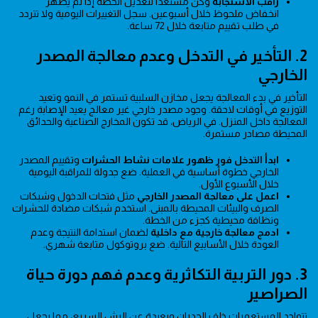
راقب الاستجابة
وكن مستعداً لتعديل الخطة إذا لم يظهر
انخفاض ملحوظ خلال أسبوعين. سجل التغييرات اليومية ولا تتردد
في طلب تقييم متابعة خلال 72 ساعة.
2. التأخير في التدخل وعدم معالجة المصدر
الخارجي
التأخير في بدء المعالجة يجعل مخازن السلبية تستمر في النمو وتعيد
التوزيع في أوقات لاحقة. وجود مصدر خارجي غير معالج يعيد الإصابة رغم
المعالجة داخل المنزل. في الرياض، قد تكون المخارج الصناعية والحدائق
المحيطة مصادر مستمرة.
ابدأ التدخل فور ظهور علامات نشاط الحشرات
وتقييم المصدر
الخارجي خطوة أساسية في العملية. ضع جدولة للمراقبة اليومية
خلال الأسبوع الأول.
اعمل على معالجة المصدر الخارجي
مثل فتحات الدخول وشبكات
الصرف والبيئات المحيطة بالمبنى. استخدم شبكات مضادة للحشرات
ونظافة محيطية كجزء من الخطة.
ادمج معالجة خارجية مع داخلية
لضمان استدامة النتيجة وعدم
العودة خلال الأسابيع التالية. ضع بروتوكول متابعة شهري.
3. دور التربية التكاثرية وعدم فهم دورة حياة
الصراصير
تتواجد المستعمرات خلف الجدران وبعيدة عن الرش السريع، مما يجعل