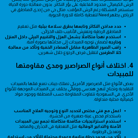
الرش الكيميائي محدود الفاعلية على بؤر التكاثر. بدون معالجة دورة الحياة
ستستمر المشكلة رغم الرش المؤقت. مثال حي من إحدى المناطق في
الرياض يظهرNeed لتغطية كاملة للدورة الحيوية.
حدد مداخن التكاثر وتابعها بطرق سلامة بيئية
مثل تعقيم
المناطق الرطبة وتفتيش الأنابيب خلف الخزائن.
استخدم نهجاً متكاملاً يشمل العزل والتقييم البيئي داخل المنزل
وخارجه
لضمان توجيه المبيدات إلى مخابئها بصورة آمنة.
راقب الصور الظاهرية مقابل المصادر الخفية وتأكد من معالجة
كلا الطرفين
لتقليل فرص الرجوع خلال شهرين.
4. اختلاف أنواع الصراصير ومدى مقاومتها
للمبيدات
بعض الأنواع مثل الصرصور الأمريكي تمتلك جينات تمنع قتلها بالمبيدات
التقليدية وتحتاج لنهج هندسي ووقائي يختلف عن المبيدات الموجهة للأنواع
الأخرى. في السعودية تتفاوت المقاومة حسب المنطقة ووجود مواد
كيميائية محلية متداولة.
اعمل مع فني مختص لتحديد النوع وتوجيه العلاج المناسب
باستخدام فحص عينة صغيرة من الحشرة.
استخدم استراتيجيات مكافحة متكاملة تجمع بين المبيدات
الآمنة والتدابير الوقائية
مثل التغطية في الجدران والمنافذ
وتعديل الرطوبة.
تأكد من وجود خطة متابعة وعودة محتملة للتأكد من استدامة