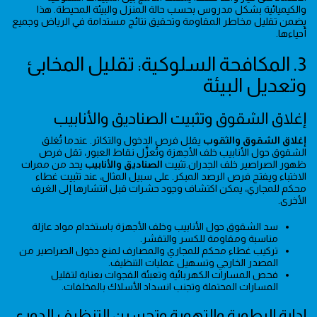
والكيميائية بشكل مدروس بحسب حالة المنزل والبيئة المحيطة. هذا
يضمن تقليل مخاطر المقاومة وتحقيق نتائج مستدامة في الرياض وجميع
أحياءها.
3. المكافحة السلوكية: تقليل المخابئ
وتعديل البيئة
إغلاق الشقوق وتثبيت الصناديق والأنابيب
إغلاق الشقوق والثقوب
يقلل فرص الدخول والتكاثر. عندما تُغلق
الشقوق حول الأنابيب خلف الأجهزة وتُعزَّل نقاط العبور، تقل فرص
ظهور الصراصير خلف الجدران.تثبيت
الصناديق والأنابيب
يحد من ممرات
الاختباء ويفتح فرص الرصد المبكر. على سبيل المثال، عند تثبيت غطاء
محكم للمجاري، يمكن اكتشاف وجود حشرات قبل انتشارها إلى الغرف
الأخرى.
سد الشقوق حول الأنابيب وخلف الأجهزة باستخدام مواد عازلة
مناسبة ومقاومة للكسر والتقشر.
تركيب غطاء محكم للمجاري والمصارف لمنع دخول الصراصير من
المصدر الخارجي وتسهيل عمليات التنظيف.
فحص المسارات الكهربائية وتعبئة الفجوات بعناية لتقليل
المسارات المحتملة وتجنب انسداد الأسلاك بالمخلفات.
إدارة الرطوبة والتهوية وتحسين التنظيف الدوري