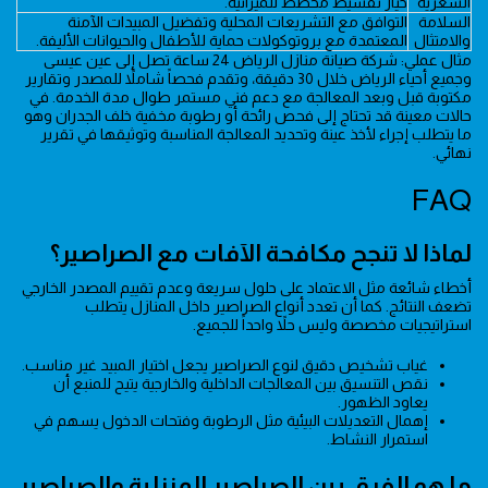
السعرية
خيار تقسيط مخطط للميزانية.
السلامة
التوافق مع التشريعات المحلية وتفضيل المبيدات الآمنة
والامتثال
المعتمدة مع بروتوكولات حماية للأطفال والحيوانات الأليفة.
مثال عملي: شركة صيانة منازل الرياض 24 ساعة تصل إلى عين عيسى
وجميع أحياء الرياض خلال 30 دقيقة، وتقدم فحصاً شاملاً للمصدر وتقارير
مكتوبة قبل وبعد المعالجة مع دعم فني مستمر طوال مدة الخدمة. في
حالات معينة قد تحتاج إلى فحص رائحة أو رطوبة مخفية خلف الجدران وهو
ما يتطلب إجراء لأخذ عينة وتحديد المعالجة المناسبة وتوثيقها في تقرير
نهائي.
FAQ
لماذا لا تنجح مكافحة الآفات مع الصراصير؟
أخطاء شائعة مثل الاعتماد على حلول سريعة وعدم تقييم المصدر الخارجي
تضعف النتائج. كما أن تعدد أنواع الصراصير داخل المنازل يتطلب
استراتيجيات مخصصة وليس حلاً واحداً للجميع.
غياب تشخيص دقيق لنوع الصراصير يجعل اختيار المبيد غير مناسب.
نقص التنسيق بين المعالجات الداخلية والخارجية يتيح للمنبع أن
يعاود الظهور.
إهمال التعديلات البيئية مثل الرطوبة وفتحات الدخول يسهم في
استمرار النشاط.
ما هو الفرق بين الصراصير المنزلية والصراصير