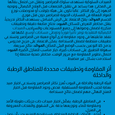
المبيدات السلوكية تستهدف سلوك الصراصير وتقلل من احتمال بقائها
في المخابئ. هذا يساعد في تقليل التجمعات قبل العلاج الكيميائي وتوجيه
الجهود إلى بؤر التكاثر. غالباً تكون على هيئة جلولات أو فحوصلات توزع
المواد الفعالة في المسارات الحيوية للصراصير دون قتل فوري
للجسم.
الفوائد:
يقلّ الاعتماد على الرش الشامل، يستهدف التكاثر تدريجياً،
يقلل مخاطر التعرض للسكان.
القيود:
تحتاج متابعة دقيقة وتطبيقات
متكررة لضمان وصولها إلى جميع المستودعات والسراديب.
المبيدات
الكيميائية التقليدية توفر تأثيراً فورياً وتغطي مساحات أوسع
، لكنها قد
تفقد فاعليتها في وجود مقاومة لدى أنواع معينة من الصراصير وتستدعي
تطبيقات منتظمة لضمان الاستدامة. يمكن الاعتماد على مزيج مدروس
يدمج كلا النوعين بحسب الوضع البيئي للمكان.
الفوائد:
نتائج سريعة،
سهولة التطبيق على مساحات كبيرة، خيار مناسب للمنازل الكبيرة.
القيود:
احتمال تطوير المقاومة مع مرور الوقت، مخاطر صحية محتملة إذا
استخدمت بشكل غير منضبط.
أثر المقاومة وتطبيقات محددة للمناطق الرطبة
والداخلة
البيئة الرطبة والداخلة في البيوت تُعزز تكاثر الصراصير وتستدعي اختيار مبيد
بعناية لتجنب المقاومة المستقبلية. فحص وجود المقاومة قبل اختيار
المنتج النهائي مهم لضمان نتائج مستدامة.
في المناطق الرطبة، يفضّل اختيار مبيدات ذات جزيئات طويلة الأمد
ومقاومة للماء، وتوزيعها بدقة على الشقوق والفتحات المعروفة
في المنزل.
أما في الأماكن الداخلية المتداخلة، فستراتيجية التوزيع يجب أن تصل