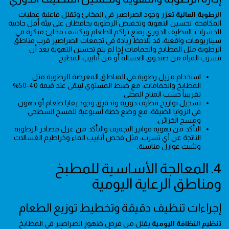
الرطوبة العالية
تعزز وجود الصراصير في المخابئ وتقلل فاعلية عمليات
المكافحة. تحسين التهوية وتخفيض الرطوبة يحافظان على بيئة أقل جاذبية
للحشرات. التنظيف الدوري يمنع تراكم الطعام ويكشف مخابئ مبكرة.في
سيناريوهات واقعية، قد تلاحظ زيادة في تجمعات الصراصير قرب مناطق
الرطوبة مثل المطابخ والحمامات إذا لم يتم تحسين التهوية بعد أن
تتسرب المياه من صندوق الغسالة أو من أنابيب المطبخ.
استخدام مزيل رطوبة في المناطق المعرضة للرطوبة مثل
المطابخ والحمامات، مع ضبط المستوي ليبقى عند قيمة 40-50%
تقريبياً حسب المناخ المحلي.
تسجيل تواريخ تنظيف دورية وتدقيق وجود بقايا طعام أو دهون
في الزوايا الضيقة، مع وضع خطة أسبوعية للمسح السطحي
ومسح الخزائن.
التأكد من تهوية فواتير التجفيف والتأكد من عزل مصادر الرطوبة
الناتجة عن أي تسرب، مثل فحص أنابيب الماء وخراطيم الغسالات
وتثبيت عوازل مناسبة.
4. المعالجة الأساسية للمطبخ
ومناطق الرعاية اليومية
إجراءات تنظيف دقيقة وتخطيط توزيع الطعام
تنظيم النظافة اليومية
يقلل من فرص ظهور الصراصير في المطابخ