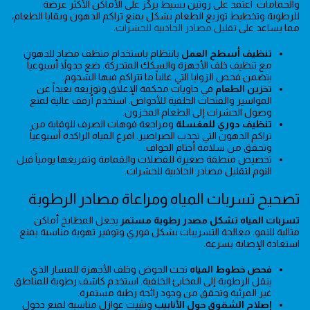
والحمامات. اعتمد على روتين بسيط يركّز على الأماكن الأكثر عرضة
للرطوبة وتخطيط توزيع الطعام بشكل يمنع تراكم الدهون وبقايا الطعام،
مما يساعد على
تقليل مصادر الجاذبية للحشرات
.
تنظيف أسطح العمل
بانتظام باستخدام منظف مضاد للدهون
مع تنظيف خلف الأجهزة والسكك المتحركة. ضع جدولاً أسبوعياً
يتضمن فحص الزوايا التي غالباً ما تتراكم فيها الشحوم.
تخزين الطعام
في حاويات محكمة الإغلاق وتوزيعه بعيداً عن
المواسير والفتحات الخلفية للأحواض. استخدم أرفف عالية لمنع
وصول الحشرات إلى الطعام المخزون.
تنظيف دوري للمغسلة
ومراجعة فوهات الصرف للوقاية من
تراكم الدهون التي تجذب الصراصير. افرغ المياه الراكدة أسبوعياً
وتحقق من سلامة أختام الحواف.
تخصيص منطقة صغيرة للفضلات والقمامة وتفريغها يومياً قبل
النوم لتقليل مصادر الجاذبية للحشرات.
تصحيح تسربات المياه ومراعاة مصادر الرطوبة
تسربات المياه تشكل مصدر رطوبة مستمر
يجعل المطابخ أماكن
مثالية للنمو. معالجة التسريبات بشكل فوري وتوفير تهوية مناسبة يمنع
استعادة الإصابة بسرعة.
فحص خطوط المياه
تحت الحوض وخلف الأجهزة للمسار الذي
ينقل الرطوبة إلى المخابئ الخلفية. استخدم كاشف رطوبة للمناطق
غير المرئية وتحقق من وجود رائحة رطبة مستمرة.
إصلاح الشقوق حول الأنابيب
وتثبيت عوازل مناسبة لمنع دخول