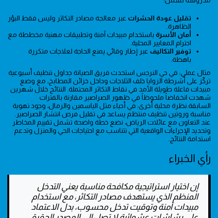
تقليل عودة الحشرات
عبر معالجة مصادر التكاثر وليس فقط البؤر
الظاهرة.
أمان الأسرة
باستخدام مبيدات آمنة وتطبيقات مهنية مخططة مع
احترام المعايير المحلية.
توفير التكاليف
عبر إطار وقائي يمنع الحاجة لعلاجات متكررة
باهظة.
مثال عملي: في حي النرجس استحدث فريق الصيانة جداول تنظيف أسبوعية
تركّز على أشرطة الزوايا خلف الثلاجات وداخل خزائن المطابخ، مع وضع
مبيدات فاعلة طويلة الأمد في نقاط التكاثر المحتملة. النتائج خلال شهرين
شهدت انخفاضاً ملحوظاً في ظهور الصراصير مقارنة بالفترات
السابقة.نظرة محلية أخرى: في أحياء مثل الياسمين والرمال، وجود تهوية
مناسبة وروتين تنظيف منتظم يساعد في تقليل فرص انتشار الصراصير.
عند التعاون مع عائلات الرياض، نضع خطة واضحة تشمل تقييم المخاطر
وتحديد الإجراءات الواقعية التي تتناسب مع احتياجات الحي والمنزل وتدعم
استدامة النتائج.
رأي الخبراء
إن اختيار استراتيجية مكافحة مناسبة يعني التدخل
المنظم الذي يستهدف مصادر التكاثر، مع استخدام
مبيدات آمنة وتوقيت تدخل محسوب، بدل الاعتماد
على رشاشات عشوائية لا تصل إلى المصدر الحقيقي