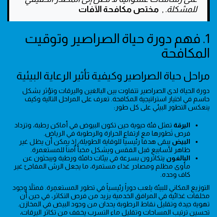
للمشكلة.
,
مختص مكافحة الآفات
1. فهم دورة حياة الصراصير وتوقيت
المكافحة
مراحل حياة الصراصير وكيفية تأثير الرعاية البيئية
دورة الحياة لدى الصراصير تتفاوت بين البالغين واليرقات وتؤثر بشكل
حاسم في اختيار استراتيجية المكافحة. تعرف على المراحل التالية وكيف
ينعكس التطور البيئي على كل طور:
اليرقة
تمثل فئة حيوية حين تكون البيوض في أماكن رطبة، وتزداد
فرص تَطورها مع ارتفاع الحرارة والرطوبة في الرياض.
البيض
يبقى هدفاً رئيسياً للوقاية الطويلة، إذ يمكن أن يظل غير
ظاهر لأسابيع قبل الفقس ويشكل مخبأً آمناً للمستعمرة.
البالغون
يتكاثرون بسرعة في بيئات دافئة ورطبة ويبحثون عن
مأوى مظلم ومصادر غذاء مستمرة، ما يجعل الرش المفاجئ غير
كاف وحده.
التوزيع المكاني للبيئة يلعب دوراً رئيسياً في تطور المستعمِرة. فمثلاً وجود
مخلفات غذائية في المرافق الخدمية يزيد من فرص التكاثر، في حين أن
تهوية جيدة وتقليل نقاط الرطوبة يحدان من وجود البيض في المخازن.
تحسين ترتيب المساحات وتقليل ماء التسرب يخفف من تكاثر اليرقات،