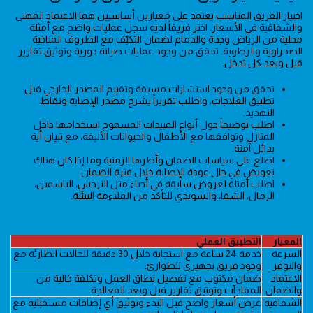
اختيار الفريق المناسب يعتمد على معيارين أساسيين هما الاعتماد المهني
والشفافية في الأسعار. اختر فريقاً لديه سجل عمليات واضح مع أمثلة
محلية من الرياض وجدة والدمام لضمان التكيّف مع الظروف المناخية
الصحراوية والرطوبة. تحقق من وجود عمليات صيانة دورية وتوثيق تقارير
قبل وبعد كل تدخل.
تحقق من وجود استشارات مسبقة وتقييم المصدر الخارجي قبل
تطبيق العلاجات، واطلب تقريراً يشرح مصدر الإصابة ونقاط
التهديد.
اطلب توضيحاً حول أنواع المبيدات المسموح استخدامها داخل
المنازل وتوافقها مع الأطفال والحيوانات الأليفة، مع تبيان أية
بدائل آمنة.
اطلع على سياسات الضمان وأطرها الزمنية وما إذا كان هناك
تعويض في حال عودة الإصابة خلال فترة الضمان.
اطلب أمثلة لعروض سابقة في أحياء مثل النرجس، الياسمين،
الرمال، الشفا، والسويدي للتأكد من الملاءمة البيئية.
المعيار
التطبيق العملي
السرعة
خدمة 24 ساعة مع استجابة خلال 30 دقيقة للحالات الطارئة مع
والتوفر
وجود فريق تجهيزي للطوارئ.
الاعتماد
ضمان مكتوب مع تفصيل نطاق العمل وتكلفة خالية من
والضمان
المفاجآت وتوثيق تقارير قبل وبعد المعالجة.
الشفافية
عرض أسعار واضح قبل البدء وتوثيق أي إضافات مستقبلية مع