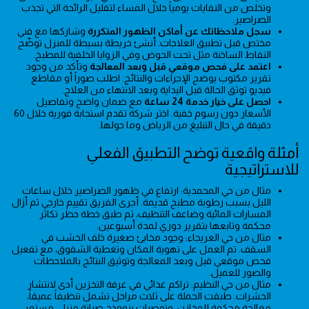
وتخلص من النفايات يومياً خلال المساء لتقليل الرائحة التي تجذب
الصراصير.
سجل ملاحظاتك عن أماكن الظهور المتكررة
وشاركها مع فني
مختص قبل تطبيق العلاجات. أنشئ خريطة بسيطة للمنزل توضّح
النقاط الساخنة مثل تحت الحوض وفي الزوايا الخلفية للمطبخ.
اعتمد على فحص موقعي قبل وبعد المعالجة
وتأكد من وجود
تقرير مكتوب يوضح الإجراءات والنتائج. اطلب صوراً أو مقاطع
فيديو توثق الحالة قبل البداية وبعد الانتهاء من العلاج.
احصل على خيار خدمة 24 ساعة
مع ضمان واضح وتفاصيل
الأسعار دون رسوم خفية. اختر شركة تقدم استجابة فورية خلال 60
دقيقة في حال التبليغ من الرياض وما حولها.
أمثلة واقعية توضح التطبيق الفعلي
للاستراتيجية
مثال من حي المحمدية: ارتفاع في ظهور الصراصير خلال ساعات
الليل بسبب رطوبة مطبخ قديمة. أجرى الفريق تقييم خارجي ثم أزال
المسارات المائية وضاعف التنظيف، ثم طبق خطة حظر تكاثر
محكمة وتابعها بتقرير دوري لمدة أسبوعين.
مثال من حي العريجاء: وجود مخابئ صغيرة خلف الخشب في
السقف. تم العمل على تهوية المكان وتغطية الشقوق، مع تفعيل
فحص موقعي قبل وبعد المعالجة وتوثيق النتائج بالملاحظات
والصور للعميل.
مثال من حي النظيم: تراكم غذائي في غرفة التخزين أدى لانتشار
الحشرات. طبقت الحملة على ثلاث مراحل تشمل تنظيفاً عميقاً،
معالجة محكمة للمخازن، وتوصيات بنموذج صيانة منزلي مستمر