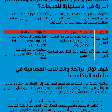
البرية في الاستجابة للمبيدات؟
الصراصير المنزلية عادة ما تكون أقرب إلى بيئات دافئة ورطبة وتتكيف
بمرور الوقت مع المبيدات، بينما البرية خارج المنزل قد تحتاج إلى معالجة
مختلفة بسبب تعرضها للعوامل المناخية.
النوع
الاستجابة للمبيدات
اعتبارات المعالجة
قد تواجه مقاومة بمرور الوقت
ابدأ بتقييم الرطوبة والمواد
الصراصير
وتحتاج إلى دورات متتالية
الغذائية المحفزة للنشاط
المنزلية
وتشخيص نوعي
داخل المنزل
معالجة خارجية إضافية
الصراصير
تأثير متغير وفق الظروف الخارجية
وربطها بنظام تهوية وتدعيم
البرية
والطقس
البنية
كيف تؤثر الرائحة والكائنات المصاحبة في
فاعلية المكافحة؟
الرائحة القوية من المبيدات قد تدفع الصراصير إلى التخبئة في مخابئ أخرى،
ما يقلل من التلامس مع المادة الفعالة. وجود حشرات أخرى مثل النمل أو
العثة يغير توزيع الحشرات ويؤثر على نتائج المكافحة.
تجنب مبيدات ذات رائحة قوية عند وجود أطفال أو حيوانات أليفة.
نظف الأسطح ونظّم مصادر الغذاء قبل المعالجة لزيادة الفاعلية.
استعن بفني موثوق لتقييم وجود مصادر دخيلة إضافية وتنسيق