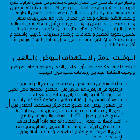
واختيار مواد بناء تقلل من احتجاز الرطوبة يساهم في تقليل التزاوج خلال
المواسم الحارة.
فريق صيانة منازل الرياض 24 ساعة
يمكنه تقديم حلول
بيئية دقيقة لتقليل السكان.التأثير البيئي يظهر عندما نخفض الرطوبة
وننظف النُظُم الغذائية ونحد من مصادر الماء. مع تقليل بيئات التكاثر
وتحديد مصادر الغذاء فإن وجود البيض يصبح أقل احتمالاً وتقل احتمالية
وصول اليرقات إلى الغذاء المتاح. مثال عملي يمكّن من فهم الفكرة:
تحسين تهوية المطبخ والحمامات، وإصلاح تسريبات الأنابيب، واستخدام
حاويات محكمة الإغلاق للمساعدة في تقليل مخاطر التلوث وتوفير بيئة
أقل جاذبية للتكاثر.
التوقيت الأمثل لاستهداف البيوض والبالغين
لزيادة فاعلية المكافحة، يجب أن يتماشى التدخل مع دورة حياة الصراصير
وتوقيت النشاط. فيما يلي إرشادات عملية حول التوقيت:
ابدأ بالتقييم في بداية فصول الصيف حين ترتفع الحرارة وتزداد
الرطوبة في الرياض، مع التركيز على المناطق المحمية داخل المبنى.
راقب وراء الأثاث وجوانب الخزائن ومناطق تجمع الماء.
استهدف البيوض خلال فترات فقس متوقعة عادة خلال أسبوعين
من ظهور البيض، مع تطبيق علاج مركز يستهدف المصدر قبل أن
تتطور اليرقات. استخدم جلسات تطبيق موزونة على مدار 4, 6
أسابيع لضمان وصول التأثير إلى البيض واليرقة قبل النضج.
راقب مسارات الدخول إلى المخابئ الداخلية وابدأ الإجراءات قبل
إعادة تشكيل البيئة المحيطة. سد الشقوق والتجاويف، ونظف
مجاري التصريف لمنع احتجاز الماء، وطبق مبيدات آمنة وفق
الإرشادات الفنية.