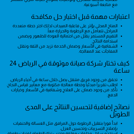
مع متابعة أسبوعية.
اعتبارات مهمة قبل اختيار حل مكافحة
المناخ المحلي يؤثر على فاعلية المبيدات لذلك اختر خطة متعددة
المراحل تتعامل مع الرطوبة والحرارة معاً.
التقييم المستمر يقلل من احتمالية العودة للظهور ويضمن
استدامة النتائج.
الشفافية في الأسعار وضمان الخدمة تزيد من الثقة وتقلل
المفاجآت عند المعالجة.
كيف تختار شركة صيانة موثوقة في الرياض 24
ساعة
تحقق من وجود فريق متنقل يصل خلال ساعة في أحياء الرياض.
اطلب تقريراً مبدئياً وخطة معالجة مكتوبة مع معايير قياس النجاح.
تأكد من وجود ضمان على العلاج وشفافية في الأسعار وخيارات
الدفع.
نصائح إضافية لتحسين النتائج على المدى
الطويل
ابدأ فورا بتقليل الرطوبة حول المرافق مثل الغسالة والحنفيات
بإصلاح التسريبات وتحسين العزل.
استخدم سلال مخلفات مغلقة وتجنب ترك الطعام لفترات طويلة