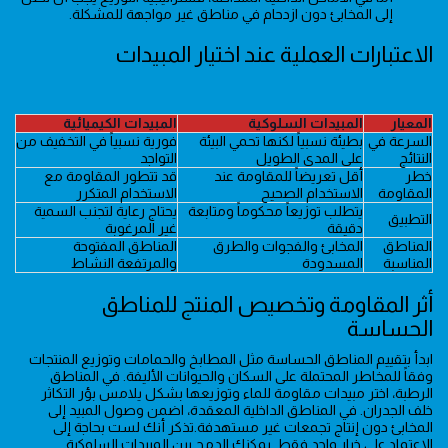
إلى المخابئ دون ازدحام في مناطق غير مواجهة للمشكلة.
الاعتبارات العملية عند اختيار المبيدات
المعيار
المبيدات السلوكية
المبيدات الكيميائية
السرعة في
بطيئة نسبياً لكنها تحمي البيئة
فورية نسبياً في التخفيف من
النتائج
على المدى الطويل
التواجد
خطر
أقل تعريضاً للمقاومة عند
قد تتطور المقاومة مع
المقاومة
الاستخدام الصحيح
الاستخدام المتكرر
يتطلب توزيعاً محكوماً ومتابعة
يحتاج رعاية لتجنب السمية
التطبيق
دقيقة
غير المرغوبة
المناطق
المخابئ والفجوات والطرق
المناطق المفتوحة
المناسبة
المسدودة
والمرتفعة النشاط
أثر المقاومة وتخصيص المنتج للمناطق
الحساسة
ابدأ بتقييم المناطق الحساسة مثل المطابخ والحمامات وتوزيع المنتجات
وفقاً للمخاطر المحتملة على السكان والحيوانات الأليفة. في المناطق
الرطبة، اختر مبيدات مقاومة للماء وتوزيعها بشكل يلامس بؤر التكاثر
خلف الجدران. في المناطق الداخلية المعقدة، اضمن وصول المبيد إلى
المخابئ دون إنتاج تجمعات غير مستهدفة.تذكر أنك لست بحاجة إلى
الاعتماد على خيار واحد فقط. يمكنك الدمج بين المبيدات السلوكية