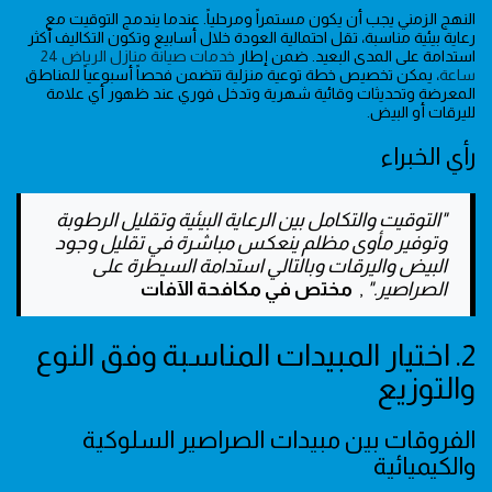
النهج الزمني يجب أن يكون مستمراً ومرحلياً. عندما يندمج التوقيت مع
رعاية بيئية مناسبة، تقل احتمالية العودة خلال أسابيع وتكون التكاليف أكثر
استدامة على المدى البعيد. ضمن إطار
خدمات صيانة منازل الرياض 24
ساعة
، يمكن تخصيص خطة توعية منزلية تتضمن فحصاً أسبوعياً للمناطق
المعرضة وتحديثات وقائية شهرية وتدخل فوري عند ظهور أي علامة
لليرقات أو البيض.
رأي الخبراء
"التوقيت والتكامل بين الرعاية البيئية وتقليل الرطوبة
وتوفير مأوى مظلم ينعكس مباشرة في تقليل وجود
البيض واليرقات وبالتالي استدامة السيطرة على
الصراصير."
,
مختص في مكافحة الآفات
2. اختيار المبيدات المناسبة وفق النوع
والتوزيع
الفروقات بين مبيدات الصراصير السلوكية
والكيميائية