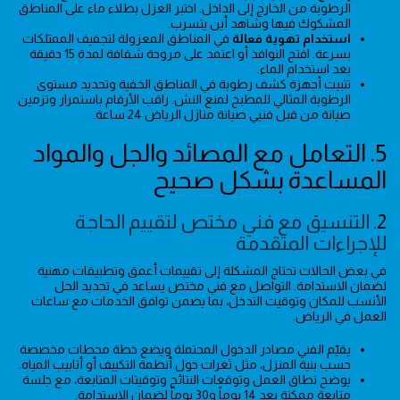
الرطوبة من الخارج إلى الداخل. اختبر العزل بطلاء ماء على المناطق
المشكوك فيها وشاهد أين يتسرب.
استخدام تهوية فعالة
في المناطق المعزولة لتجفيف الممتلكات
بسرعة. افتح النوافذ أو اعتمد على مروحة شفافة لمدة 15 دقيقة
بعد استخدام الماء.
تثبيت أجهزة كشف رطوبة في المناطق الخفية وتحديد مستوى
الرطوبة المثالي للمطبخ لمنع النش. راقب الأرقام باستمرار وتزمين
صيانة من قبل فنيي صيانة منازل الرياض 24 ساعة.
5. التعامل مع المصائد والجل والمواد
المساعدة بشكل صحيح
2.
التنسيق مع فني مختص لتقييم الحاجة
للإجراءات المتقدمة
في بعض الحالات تحتاج المشكلة إلى تقييمات أعمق وتطبيقات مهنية
لضمان الاستدامة. التواصل مع فني مختص يساعد في تحديد الحل
الأنسب للمكان وتوقيت التدخل، بما يضمن توافق الخدمات مع ساعات
العمل في الرياض.
يقيّم الفني مصادر الدخول المحتملة ويضع خطة محطات مخصصة
حسب بنية المنزل، مثل ثغرات حول أنظمة التكييف أو أنابيب المياه.
يوضح نطاق العمل وتوقعات النتائج وتوقيتات المتابعة، مع جلسة
متابعة ممكنة بعد 14 يوماً و30 يوماً لضمان الاستدامة.