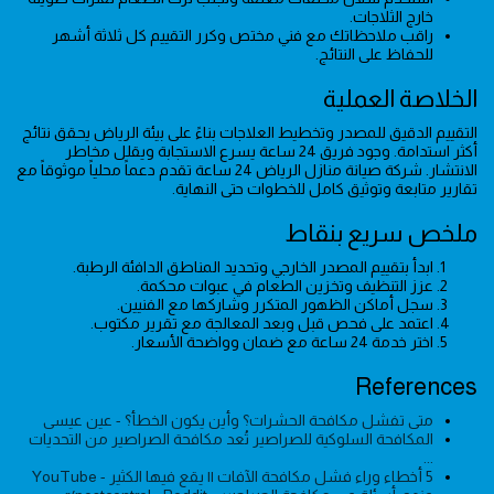
خارج الثلاجات.
راقب ملاحظاتك مع فني مختص وكرر التقييم كل ثلاثة أشهر
للحفاظ على النتائج.
الخلاصة العملية
التقييم الدقيق للمصدر وتخطيط العلاجات بناءً على بيئة الرياض يحقق نتائج
أكثر استدامة. وجود فريق 24 ساعة يسرع الاستجابة ويقلل مخاطر
الانتشار. شركة صيانة منازل الرياض 24 ساعة تقدم دعماً محلياً موثوقاً مع
تقارير متابعة وتوثيق كامل للخطوات حتى النهاية.
ملخص سريع بنقاط
ابدأ بتقييم المصدر الخارجي وتحديد المناطق الدافئة الرطبة.
عزز التنظيف وتخزين الطعام في عبوات محكمة.
سجل أماكن الظهور المتكرر وشاركها مع الفنيين.
اعتمد على فحص قبل وبعد المعالجة مع تقرير مكتوب.
اختر خدمة 24 ساعة مع ضمان وواضحة الأسعار.
References
متى تفشل مكافحة الحشرات؟ وأين يكون الخطأ؟ - عين عيسى
المكافحة السلوكية للصراصير تُعد مكافحة الصراصير من التحديات
...
5 أخطاء وراء فشل مكافحة الآفات || يقع فيها الكثير - YouTube