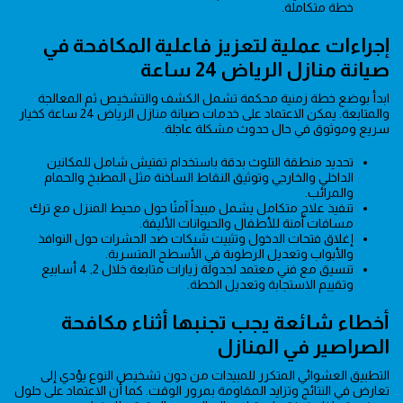
خطة متكاملة.
إجراءات عملية لتعزيز فاعلية المكافحة في
صيانة منازل الرياض 24 ساعة
ابدأ بوضع خطة زمنية محكمة تشمل الكشف والتشخيص ثم المعالجة
والمتابعة. يمكن الاعتماد على خدمات صيانة منازل الرياض 24 ساعة كخيار
سريع وموثوق في حال حدوث مشكلة عاجلة.
تحديد منطقة التلوث بدقة باستخدام تفتيش شامل للمكانين
الداخلي والخارجي وتوثيق النقاط الساخنة مثل المطبخ والحمام
والمرائب.
تنفيذ علاج متكامل يشمل مبيداً آمنًا حول محيط المنزل مع ترك
مسافات آمنة للأطفال والحيوانات الأليفة.
إغلاق فتحات الدخول وتثبيت شبكات ضد الحشرات حول النوافذ
والأبواب وتعديل الرطوبة في الأسطح المتسربة.
تنسيق مع فني معتمد لجدولة زيارات متابعة خلال 2, 4 أسابيع
وتقييم الاستجابة وتعديل الخطة.
أخطاء شائعة يجب تجنبها أثناء مكافحة
الصراصير في المنازل
التطبيق العشوائي المتكرر للمبيدات من دون تشخيص النوع يؤدي إلى
تعارض في النتائج وتزايد المقاومة بمرور الوقت. كما أن الاعتماد على حلول