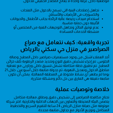
موضعية داخل غرفة واحدة لا يعالج المصدر الحقيقي للدخول.
تجاهل إصلاحات البنية التي تسمح بالدخول مثل الفتحات
والكسورات في الأرضيات والأسطح.
استخدام مبيدات رخيصة عالية الرائحة بجانب الأطفال والحيوانات
الأليفة دون حماية مناسبة.
عدم توثيق النتائج وتجاهل التوجيهات الفنية من المختصين أو
منشطة الخدمات المساندة
تجربة واقعية: كيف نتعامل مع صراع
الصراصير في منزل حي سكني بالرياض
أحد العملاء اشتكى من وجود مستعمرات صراصير داخل المطبخ وصالة
الجلوس. تم إجراء تشخيص دقيق للنوع وتحديد مصدر الرطوبة خلف خزائن
المطبخ. تم تطبيق خطة متكاملة تشمل تنسيق داخلي وخارجي مع تغطية
مناطق الدخول وتعديل التهوية، ثم جدولة متابعة خلال أسبوعين. خلال 21
يوما لم يظهر أي نشاط ملحوظ في المنطقة المعالجة. يمكن أن تكون
متابعة دقيقة هي الفارق بين حل دائم ومشكلة متكررة.
خلاصة وتوصيات عملية
تحتاج مكافحة الصراصير إلى تشخيص دقيق ونطاق معالجة متكامل
يتضمن البيئة المحيطة والتعاون بين الجهات الداخلية والخارجية. اختر شركة
موثوقة مثل صيانة منازل الرياض 24 ساعة للتقييم السريع والتخطيط
المتكامل وتوزيع الأدوار مع جداول متابعة محددة.