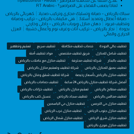
عندي أسئلة عن مكافحة الصراصير - r/pestcontrol - Reddit
لماذا يصعب القضاء على الصراصير؟ - RT Arabic
سباك بالرياض – صيانة وتسليك مجاري وتركيب صحيات
كهربائي بالرياض
– صيانة أعطال وتمديد أسلاك
فني مكيفات بالرياض – تركيب وصيانة
وتنظيف فريون
دهان منازل وبويات بالرياض – داخلي وخارجي
بجودة
نجار بالرياض – تركيب أثاث وغرف نوم وأعمال خشبية
العزل
الحراري والمائي
تنظيف عالي الجودة
خدمات تنظيف متكاملة
تنظيف سريع
تعقيم وتطهير
تنظيف شامل للمنازل
فريق تنظيف متخصص
مواد تنظيف آمنة
تنظيف بالبخار
شركة تنظيف محترفة
تنظيف منازل مع عاملات بالرياض
تنظيف عميق للمنازل بالرياض
شركة تنظيف وتعقيم منازل بالرياض
تنظيف منازل بالرياض بأسعار رخيصة
شركة تنظيف شقق وفلل بالرياض
أفضل شركة تنظيف منازل بالرياض 24 ساعة
تنظيف حمامات بالرياض
تنظيف مطابخ بالرياض
تعقيم منازل بالرياض
تنظيف خزانات بالرياض
تنظيف مجالس بالرياض
تنظيف سجاد بالرياض
غسيل كنب بالرياض
تنظيف منازل حي النرجس
تنظيف منازل حي الياسمين
تنظيف منازل جنوب الرياض
تنظيف منازل غرب الرياض
تنظيف منازل شرق الرياض
تنظيف منازل شمال الرياض
تنظيف منازل فوري بالرياض