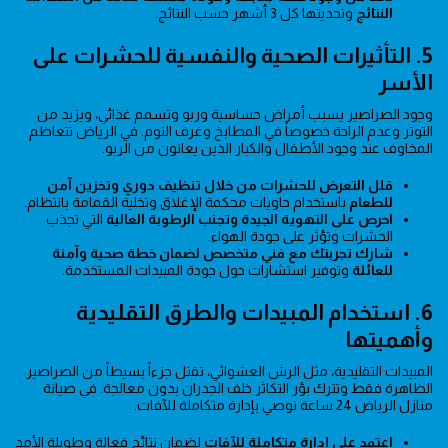
النتائج
وتحديثها كل 3 أشهر حسب النتائج.
5. التأثيرات الصحية والنفسية للحشرات على
الأسر
وجود الصراصير يسبب أمراض حساسية وربو وتسمم غذائي، ويزيد من
التوتر وعدم الراحة خصوصاً في المطابخ وغرف النوم. في الرياض تتعاظم
المخاوف عند وجود الأطفال والكبار الذين يعانون من الربو.
قلل التعرض للحشرات من خلال تنظيف دوري وتخزين آمن
للطعام
باستخدام حاويات محكمة الإغلاق وتخلية القمامة بانتظام.
احرص على التهوية الجيدة وتجنب الرطوبة العالية
التي تجذب
الحشرات وتؤثر على جودة الهواء.
شارك تجربتك مع فني متخصص لضمان خطة صحية وآمنة
للعائلة
وتوفير استشارات حول جودة المبيدات المستخدمة.
6. استخدام المبيدات والطرق التقليدية
وأهميتها
المبيدات التقليدية، مثل الرش العشوائي، تقتل جزءاً بسيطاً من الصراصير
الظاهرة فقط وتترك بؤر التكاثر خلف الجدران بدون معالجة. في صيانة
منازل الرياض 24 ساعة نوصي بإدارة متكاملة للآفات.
اعتمد على إدارة متكاملة للآفات
لضمان نتائج فعالة وطويلة الأمد