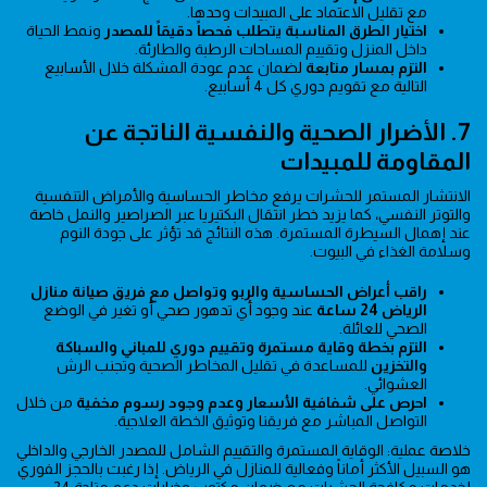
مع تقليل الاعتماد على المبيدات وحدها.
اختيار الطرق المناسبة يتطلب فحصاً دقيقاً للمصدر
ونمط الحياة
داخل المنزل وتقييم المساحات الرطبة والطارئة.
التزم بمسار متابعة
لضمان عدم عودة المشكلة خلال الأسابيع
التالية مع تقويم دوري كل 4 أسابيع.
7. الأضرار الصحية والنفسية الناتجة عن
المقاومة للمبيدات
الانتشار المستمر للحشرات يرفع مخاطر الحساسية والأمراض التنفسية
والتوتر النفسي، كما يزيد خطر انتقال البكتيريا عبر الصراصير والنمل خاصة
عند إهمال السيطرة المستمرة. هذه النتائج قد تؤثر على جودة النوم
وسلامة الغذاء في البيوت.
راقب أعراض الحساسية والربو وتواصل مع فريق صيانة منازل
الرياض 24 ساعة
عند وجود أي تدهور صحي أو تغير في الوضع
الصحي للعائلة.
التزم بخطة وقاية مستمرة وتقييم دوري للمباني والسباكة
والتخزين
للمساعدة في تقليل المخاطر الصحية وتجنب الرش
العشوائي.
احرص على شفافية الأسعار وعدم وجود رسوم مخفية
من خلال
التواصل المباشر مع فريقنا وتوثيق الخطة العلاجية.
خلاصة عملية: الوقاية المستمرة والتقييم الشامل للمصدر الخارجي والداخلي
هو السبيل الأكثر أماناً وفعالية للمنازل في الرياض. إذا رغبت بالحجز الفوري
لخدمات مكافحة الحشرات مع ضمان مكتوب وخيارات دعم متاحة 24