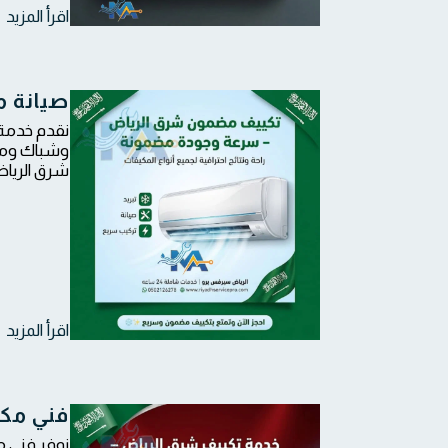
اقرأ المزيد
صيانة م
نقدم خدمة 
وشباك ومرك
شرق الرياض على
اقرأ المزيد
فني مكيفات شرق الر