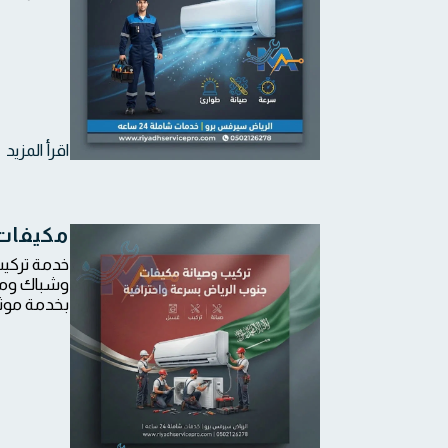
اقرأ المزيد
مكيفات
خدمة تركيب
وشباك ومرك
بخدمة موث