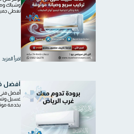
وشباك ومرك
نغطي جميع 
اقرأ المزيد
أفضل فن
أفضل فني م
غسيل وتنظي
بخدمة موثو