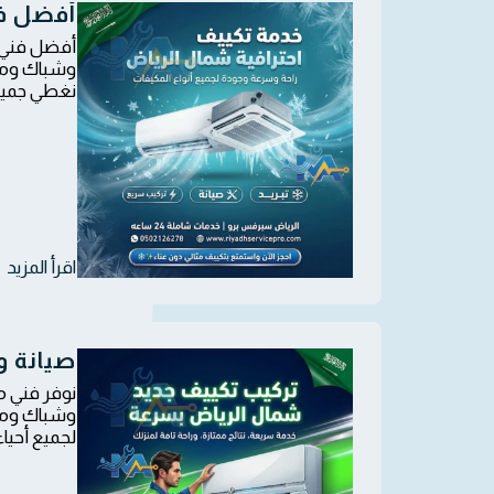
أفضل ف
أفضل فني م
وشباك ومرك
نغطي جميع أ
اقرأ المزيد
صيانة و
وشباك ومرك
لجميع أحيا