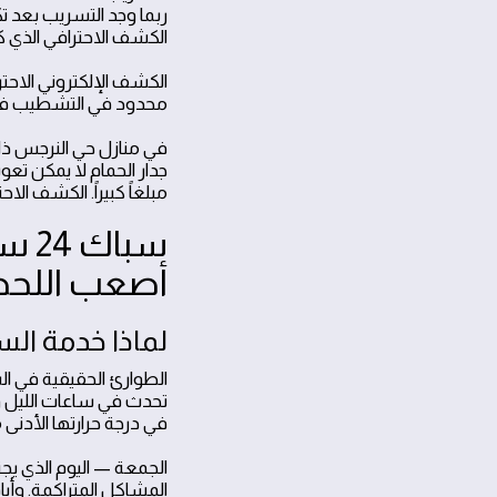
ربما وجد التسريب بعد 
الكشف الاحترافي الذي كا
الكشف الإلكتروني الاحت
محدود في التشطيب في ال
في منازل حي النرجس ذات
جدار الحمام لا يمكن تع
مبلغاً كبيراً. الكشف ال
سبا
أصعب اللح
لماذا خدمة الس
الطوارئ الحقيقية في ا
تحدث في ساعات الليل و
في درجة حرارتها الأدن
الجمعة — اليوم الذي يجت
المشاكل المتراكمة. وأيا