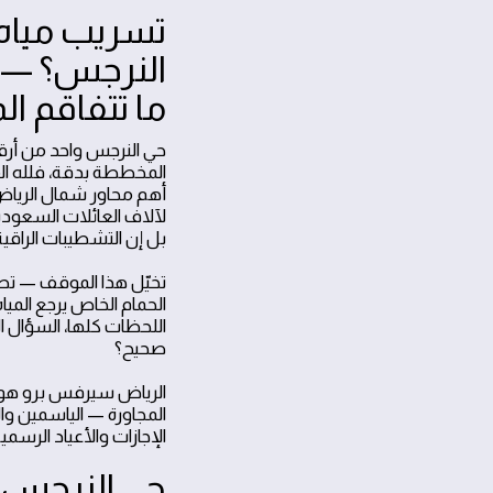
تسريب مياه 
النرجس؟ — 
ما تتفاقم ا
حي النرجس واحد من أرقى
المخططة بدقة، فلله الف
أهم محاور شمال الريا
لآلاف العائلات السعودي
بل إن التشطيبات الراقية
تخيّل هذا الموقف — تصح
الحمام الخاص يرجع المي
اللحظات كلها، السؤال ا
صحيح؟
الرياض سيرفس برو هو 
الإجازات والأعياد الرس
حي النرجس 