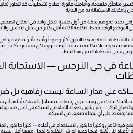
تكسير مناطق متعددة، وأمامك فاتورة إصلاح تشطيبات قد تتجاوز ثماني
ن بإمكانك الاستعانة به من البداية.
رافي يحدد الموضع بدقة من أول جلسة. تدخل واحد في المكان الصحيح.
موضع الواحد فقط. التكلفة الكلية أقل بكثير من بديل التخمين والتجر
 التشطيبات الفاخرة، هذا الفارق أكثر وضوحاً وأشد تأثيراً. قطعة رخا
ويضها بسهولة ولا بتكلفة بسيطة. أرضية بورسلان مستورد تُكسر عشوائي
احترافي يحمي تشطيباتك من هذا الخطر.
ك 24 ساعة في حي النرجس — الاستجابة ا
ظات
باكة على مدار الساعة ليست رفاهية بل ضر
لسباكة لا تحدث في وقت مريح. إحصاءات مشاكل السباكة تُظهر أن نس
الصباح الباكر — حين يكون ضغط المياه في الشبكة في أعلى مستوياته
ى مما يُضغط على أي نقطة ضعف في الشبكة.
مع فيه الأهل وكثيراً ما يكون الاستخدام في أعلاه — كثيراً ما تكون ال
م الأعياد التي تُغلق فيها جميع الورش التقليدية تحمل معها أعلى نسبة 