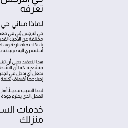
تعرفه
لماذا مباني حي 
حي النرجس بُني في معظ
مختلفة عن الأحياء القد
شبكات مياه باردة وساخن
أنظمة ري آلية مرتبطة بشب
هذا التعقيد يعني أن ت
متشعبة. كما أن التشطيب
تجعل أي تدخل في الجدرا
إصلاحها أضعاف تكلفة ا
لهذا السبب تحديداً، أه
العمل الذي يحترم جودة ا
خدمات السبا
منزلك