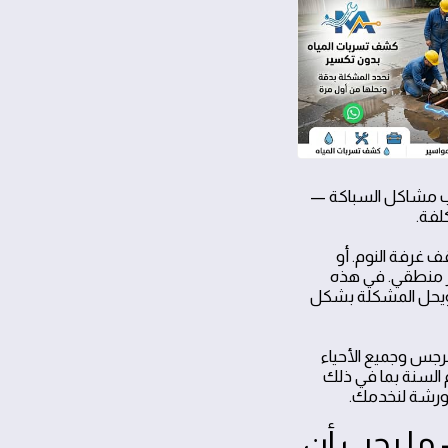
ياب مشاكل السباكة —
لفة.
 غرفة النوم. أو
ير منطقي. في هذه
ة ويحل المشكلة بشكل
جس وجميع الأحياء
ن والغدير — على مدار 24 ساعة طوال أيام السنة بما في ذلك
الورشة لنخدمك.
ما يجب أن