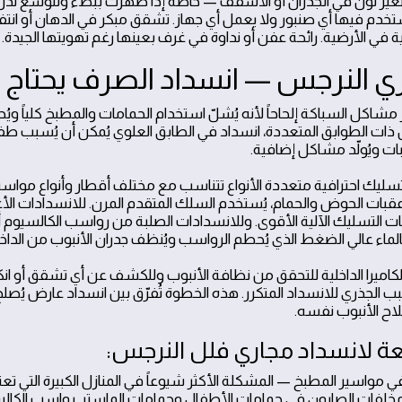
تغير لون في الجدران أو الأسقف — خاصة إذا ظهرت ببطء وتتوسع تدريج
خدم فيها أي صنبور ولا يعمل أي جهاز. تشقق مبكر في الدهان أو انتف
ة في الأرضية. رائحة عفن أو نداوة في غرف بعينها رغم تهويتها الجيدة.
 النرجس — انسداد الصرف يحتاج تدخل
شاكل السباكة إلحاحاً لأنه يُشلّ استخدام الحمامات والمطبخ كلياً ويُحو
 ذات الطوابق المتعددة، انسداد في الطابق العلوي يُمكن أن يُسبب طف
بات ويُولّد مشاكل إضافية.
تسليك احترافية متعددة الأنواع تتناسب مع مختلف أقطار وأنواع مواس
عقبات الحوض والحمام، يُستخدم السلك المتقدم المرن. للانسدادات ال
ات التسليك الآلية الأقوى. وللانسدادات الصلبة من رواسب الكالسيوم أ
ماء عالي الضغط الذي يُحطم الرواسب ويُنظف جدران الأنبوب من الداخ
لكاميرا الداخلية للتحقق من نظافة الأنبوب وللكشف عن أي تشقق أو انك
الجذري للانسداد المتكرر. هذه الخطوة تُفرّق بين انسداد عارض يُصل
لاح الأنبوب نفسه.
عة لانسداد مجاري فلل النرجس:
ي مواسير المطبخ — المشكلة الأكثر شيوعاً في المنازل الكبيرة التي ت
ومخلفات الصابون في حمامات الأطفال وحمامات الماستر. رواسب الكال