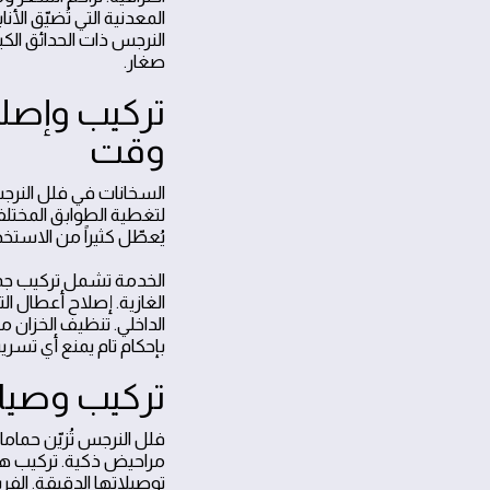
المعدنية التي تُضيّق الأ
النرجس ذات الحدائق الكب
صغار.
تركيب وإصل
وقت
السخانات في فلل النرجس
لتغطية الطوابق المختلف
يُعطّل كثيراً من الاستخد
الخدمة تشمل تركيب جميع
الغازية. إصلاح أعطال ا
الداخلي. تنظيف الخزان م
بإحكام تام يمنع أي تسر
تركيب وصيان
فلل النرجس تُزيّن حما
مراحيض ذكية. تركيب هذ
توصيلاتها الدقيقة. الفر