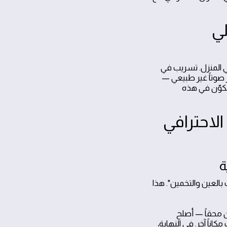
لي
ي المنزل. تسريب في
 صوتاً غير طبيعي —
مكوّن في هذه
لاحترافي
ة
العين والتخمين". هذا
ن محقاً — أصلح
ناً آخر. في النهاية،