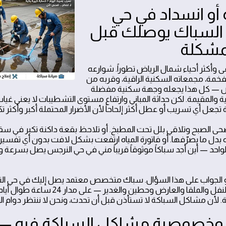
أو انسداد في حي
السباك يوصلك قبل
لمشكلة
 وأكثر أحياء شمال الرياض تطوراً. شوارعه
خمة، مجمعاته السكنية الراقية، وقربه من
ض — كل هذا يجعله وجهة سكنية مفضلة
ة والمقيمة. لكن حداثة المباني وارتفاع مستوى التشطيبات لا يعني غ
 تجعل أي تسريب أو عطل أكثر إلحاحاً لأن الأضرار المحتملة أكبر وأكثر تك
ى الصبح وتلاقي بلل تحت المطبخ. أو تلاحظ بقعة داكنة تكبر في سقف
اه بدل ما يصرّفها. أو فاتورة المياه ارتفعت بشكل لافت بدون أي تفس
لواحد — أين أجد سباكاً موثوقاً قريباً مني في حي النرجس يصل بسرع
الجواب على هذا السؤال. سباك متخصص معتمد يصل إليك في حي النر
المجاورة — الياسمين والنفل والملقا والعارض وحطي
مية. لأن مشاكل السباكة لا تستأذن قبل أن تحدث، ونحن لا ننتظر دوام 
وخصوصية مشاكل السباكة فيه — 