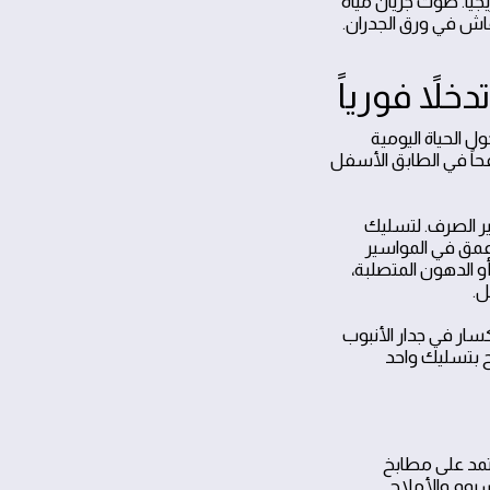
ياً. صوت جريان مياه
اش في ورق الجدران.
اً فورياً
ل الحياة اليومية
حاً في الطابق الأسفل
ير الصرف. لتسليك
أعمق في المواسير
و الدهون المتصلبة،
ل.
سار في جدار الأنبوب
ح بتسليك واحد
عتمد على مطابخ
سيوم والأملاح