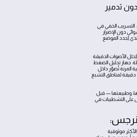
ون تدمير
. التسريب الخفي في
ائي دون الإضرار
لذي يُحدد الموضع
حلل الأصوات الدقيقة
لة. جهاز تحليل الضغط
المرنة تُصوّر داخل
دقيقة لمناطق التشبع
ا، وطبيعتها — قبل
امل على التشطيبات في
لنرجس:
الأكثر موثوقية