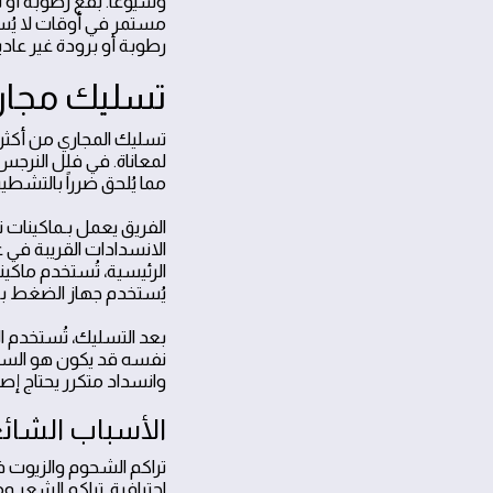
وشيوعاً. بقع رطوبة أو 
مستمر في أوقات لا يُست
رطوبة أو برودة غير عادي
تسليك مجاري
تسليك المجاري من أكثر م
لمعاناة. في فلل النرجس
مما يُلحق ضرراً بالتشطي
الفريق يعمل بـماكينات 
الانسدادات القريبة في 
الرئيسية، تُستخدم ماكين
يُستخدم جهاز الضغط بال
بعد التسليك، تُستخدم ا
نفسه قد يكون هو السبب 
وانسداد متكرر يحتاج إص
الأسباب الشائ
تراكم الشحوم والزيوت ف
احترافية. تراكم الشعر 