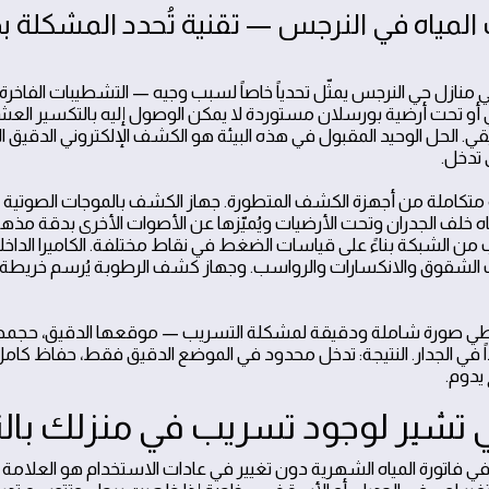
مياه في النرجس — تقنية تُحدد المشكلة بد
نازل حي النرجس يمثّل تحدياً خاصاً لسبب وجيه — التشطيبات الفاخرة
 أو تحت أرضية بورسلان مستوردة لا يمكن الوصول إليه بالتكسير العشو
ي. الحل الوحيد المقبول في هذه البيئة هو الكشف الإلكتروني الدقيق ا
 تدخل.
متكاملة من أجهزة الكشف المتطورة. جهاز الكشف بالموجات الصوتية يُ
ه خلف الجدران وتحت الأرضيات ويُميّزها عن الأصوات الأخرى بدقة مذه
 الشبكة بناءً على قياسات الضغط في نقاط مختلفة. الكاميرا الداخلية 
لشقوق والانكسارات والرواسب. وجهاز كشف الرطوبة يُرسم خريطة 
عطي صورة شاملة ودقيقة لمشكلة التسريب — موقعها الدقيق، حجمه
احداً في الجدار. النتيجة: تدخل محدود في الموضع الدقيق فقط، حفاظ ك
يدوم.
ي تشير لوجود تسريب في منزلك با
في فاتورة المياه الشهرية دون تغيير في عادات الاستخدام هو العلامة 