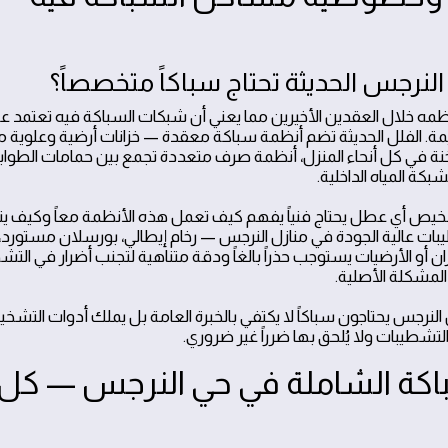
النرجس الحديثة تحتاج سباكاً متخصصاً؟
مه خلال العقدين الأخيرين مما يعني أن شبكات السباكة فيه تعتمد 
يمة. الفلل الحديثة تضم أنظمة سباكة معقدة — خزانات أرضية وعلوية
ة في كل أنحاء المنزل، أنظمة صرف متعددة تجمع بين حمامات الطوابق ا
كة المياه الداخلية.
شخيص أي عطل يحتاج فنياً يفهم كيف تعمل هذه الأنظمة معاً وكيف يت
ات عالية الجودة في منازل النرجس — رخام إيطالي، بورسلان مستورد،
ن أو الأرضيات يستوجب حذراً بالغاً ودقة متناهية لتجنب أضرار في الت
لمشكلة الأصلية.
ل النرجس يحتاجون سباكاً لا يكتفي بالخبرة العامة بل يملك أدوات الت
لتشطيبات ولا يُلحق بها ضرراً غير ضروري.
كة الشاملة في حي النرجس — كل م