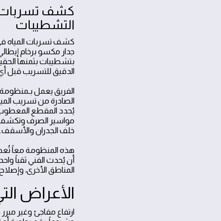
كشف تسربات ال
التشطيبات
كشف تسربات المياه في م
جدار مكسو برخام إيطالي
بتشطيبات بثمنها الحقيق
الدقيق للتسريب قبل أي
الفريق يعمل بـمنظومة 
الصادرة من تسريب الميا
يُحدد المقطع المعطوب من
مواسير الصرف وتكشف ا
خلف الجدران والأسقف.
هذه المنظومة معاً تُ
أن يُحدث الفني ثقباً و
المناطق الأخرى، وإصلاح 
الأعراض الت
ارتفاع مفاجئ وغير مبرر 