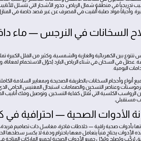
نابيب تدريجياً في منطقة شمال الرياض. جذور الأشجار التي تتسلل للأنابي
يرة. وأحياناً مواد صلبة أُلقيت في المصرف عن غير قصد خاصة في المناز
اح السخانات في النرجس — ماء دا
 تتنوع بين الكهربائية والغازية والشمسية، وكثير من الفلل الكبيرة ت
ة. عطل في السخان في شتاء الرياض البارد يُحوّل الاستحمام لمعاناة
امات اليومية.
 أنواع وأحجام السخانات بالطريقة الصحيحة وبمعايير السلامة الكامل
لترموستات وعناصر التسخين والصمامات. استبدال المغنيس الحامي الذي 
ن الرواسب الكلسية التي تُقلل كفاءة التسخين. وتوصيل وفك أنابيب الما
يب مستقبلي.
ة الأدوات الصحية — احترافية في 
ماتها بأدوات صحية راقية — خلاطات فاخرة، مغاسل ذات تصاميم فريدة
ه الأدوات يحتاج فنياً يتعامل معها باحترام ودقة لا يكسر سطحها ا
يق يُركّب ويُصلح ويُبدّل جميع الأدوات الصحية لجميع الماركات المتاح