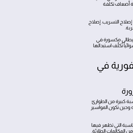
ة أضعاف تكلفة
 إصلاح التسريب. إصلاح
بة.
م إيطالي مكسورة في
اً تُكلّف استبدالها
لفورية في
ورة
بة كبيرة من الطوارئ
 وحين تكون المواسير
مناسبة التي تظهر فيها
من المكالمات الطارئة.