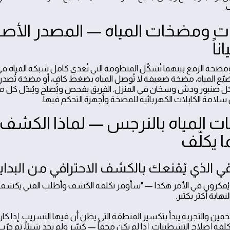
.
نات ومضخات المياه — المصدر الأص
اً
ومضخة الرفع بينهما تُشكّل المنظومة التي تُغذي كامل شبكة المياه ف
ضيّع المياه، مضخة ضعيفة لا تُوصل المياه بضغط كافٍ، أو مضخة تُصدر
كل صنبور ودش وسخان في المنزل. الفريق يفحص ويُصلح ويُبدّل كل 
سلامة الكابلات الكهربائية للمضخة وأجهزة التحكم فيها.
المياه بالنرجس — لماذا الكشف ا
ا يكلّف
 الذي يُقنعك بالكشف الاحترافي من البداي
 يُفكرون في الأمر هكذا — "سأوفر تكلفة الكشف وأطلب الفني يكشف ب
نهاية أكثر بكثير.
تخمين والتجربة يبدأ بتكسير المنطقة التي يظن أن فيها التسريب. إذا كا
 إصلاح التشطيبات. إذا لم يكن محقاً — كسّر ولم يجد شيئاً، ثم جرّب مكا