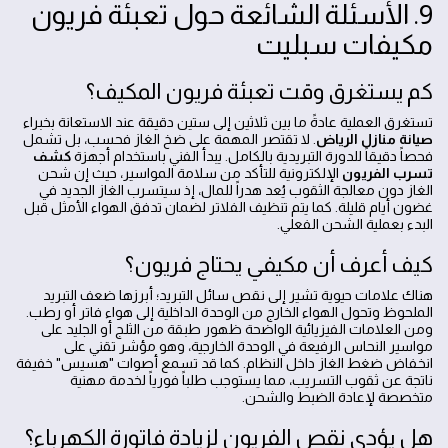
9. الأسئلة الشائعة حول تعبئة فريون
مكيفات سبليت
كم يستغرق وقت تعبئة فريون المكيف؟
تستغرق العملية عادةً ما بين ثلاثين إلى ستين دقيقة عند الاستعانة بخبراء
صيانة منازل الرياض
. لا تقتصر المهمة على ضخ الغاز فحسب، بل تشمل
فحصاً دقيقاً للدورة التبريدية بالكامل. يبدأ الفني باستخدام أجهزة
كشف
تسرب الفريون
الإلكترونية للتأكد من سلامة المواسير، حيث إن شحن
الغاز دون معالجة الثقوب يُعد هدراً للمال، إذ سيتسرب الغاز الجديد في
غضون أيام قليلة. كما يتم تنظيف الفلاتر لضمان تدفق الهواء الأمثل قبل
البدء بعملية الشحن الفعلي.
كيف أعرف أن مكيفي يحتاج فريون؟
هناك علامات حيوية تشير إلى نقص سائل التبريد؛ أبرزها ضعف التبريد
الملحوظ وتحول الهواء الخارج من الوحدة الداخلية إلى هواء فاتر أو رطب.
ومن العلامات الفيزيائية الواضحة ظهور طبقة من الثلج أو الجليد على
مواسير النحاس الرفيعة في الوحدة الخارجية، وهو مؤشر تقني على
انخفاض ضغط الغاز داخل النظام. كما قد تسمع أصوات "هسيس" خفيفة
ناتجة عن ثقوب التسريب، مما يستوجب طلباً فورياً لخدمة مهنية
متخصصة لإعادة الضبط والشحن.
هل يؤدي نقص الفريون لزيادة فاتورة الكهرباء؟