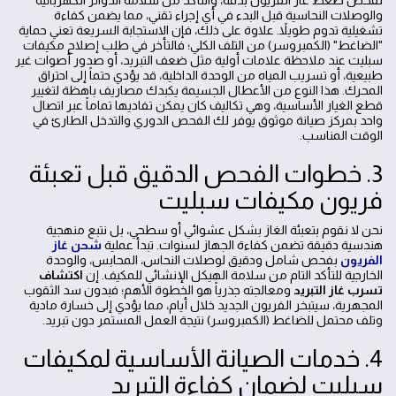
لفحص ضغط غاز الفريون بدقة، والتأكد من سلامة الدوائر الكهربائية
والوصلات النحاسية قبل البدء في أي إجراء تقني، مما يضمن كفاءة
تشغيلية تدوم طويلاً. علاوة على ذلك، فإن الاستجابة السريعة تعني حماية
"الضاغط" (الكمبروسر) من التلف الكلي؛ فالتأخر في طلب إصلاح مكيفات
سبليت عند ملاحظة علامات أولية مثل ضعف التبريد، أو صدور أصوات غير
طبيعية، أو تسريب المياه من الوحدة الداخلية، قد يؤدي حتماً إلى احتراق
المحرك. هذا النوع من الأعطال الجسيمة يكبدك مصاريف باهظة لتغيير
قطع الغيار الأساسية، وهي تكاليف كان يمكن تفاديها تماماً عبر اتصال
واحد بمركز صيانة موثوق يوفر لك الفحص الدوري والتدخل الطارئ في
الوقت المناسب.
3. خطوات الفحص الدقيق قبل تعبئة
فريون مكيفات سبليت
نحن لا نقوم بتعبئة الغاز بشكل عشوائي أو سطحي، بل نتبع منهجية
هندسية دقيقة تضمن كفاءة الجهاز لسنوات. تبدأ عملية
شحن غاز
الفريون
بفحص شامل ودقيق لوصلات النحاس، المحابس، والوحدة
الخارجية للتأكد التام من سلامة الهيكل الإنشائي للمكيف. إن
اكتشاف
تسرب غاز التبريد
ومعالجته جذرياً هو الخطوة الأهم؛ فبدون سد الثقوب
المجهرية، سيتبخر الفريون الجديد خلال أيام، مما يؤدي إلى خسارة مادية
وتلف محتمل للضاغط (الكمبروسر) نتيجة العمل المستمر دون تبريد.
4. خدمات الصيانة الأساسية لمكيفات
سبليت لضمان كفاءة التبريد