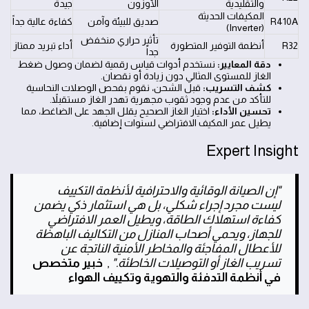
والتقليدية
الأوزون
جيدة
المكيفات الحديثة
R410A
صديق للبيئة وآمن
كفاءة عالية جداً
(Inverter)
تأثير حراري منخفض
R32
أنظمة التوفير المتطورة
أداء تبريد ممتاز
جداً
دقة المعايير:
نستخدم أدوات قياس رقمية لضمان وصول ضغط
الغاز للمستوى المثالي دون زيادة أو نقصان.
كشف التسريب:
قبل الشحن، نقوم بفحص الوصلات النحاسية
للتأكد من عدم وجود ثقوب مجهرية تهدر الغاز مستقبلاً.
تحسين الأداء:
اختيار الغاز الصحيح يقلل الجهد على الضاغط، مما
يطيل عمر المكيف الافتراضي لسنوات إضافية.
Expert Insight
"إن الصيانة الوقائية والاحترافية لأنظمة التكييف
ليست مجرد إجراء شكلي، بل هي استثمار ذكي يضمن
كفاءة استهلاك الطاقة، ويطيل العمر الافتراضي
للجهاز، ويحمي أصحاب المنازل من التكاليف الباهظة
للأعطال المفاجئة والمخاطر الأمنية الناتجة عن
تسريب الغاز أو التوصيلات الخاطئة."
,
خبير متخصص
في أنظمة التدفئة والتهوية وتكييف الهواء