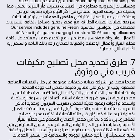
that reach deep into the cooling fins. نحن نستخدم تقنيات حديثة
وحساسات إلكترونية متطورة في
اكتشاف تسرب غاز التبريد
المبكر، مما
يحميك من توقف التبريد المفاجئ في أكثر الأيام حرارة بمدينة الرياض،
ويحافظ على عمر الجهاز الافتراضي.
ملخص الخدمة:
نحن نوفر استجابة
سريعة لطلبات الصيانة الطارئة، مع فحص دقيق وشامل لكافة التسريبات
المحتملة في المواسير النحاسية. Our service includes genuine Freon
gas recharging to restore 100% cooling efficiency. يتم تنفيذ كافة
الأعمال بواسطة مهندسين محترفين، مع تقديم ضمان معتمد على كافة
قطع الغيار وأعمال الإصلاح والصيانة لضمان راحة بالك التامة واستمرارية
الأداء المثالي لجهازك.
7. طرق تحديد محل تصليح مكيفات
قريب مني موثوق
عندما تبحث عن
شركة صيانة مكيفات
موثوقة في ظل التغيرات المناخية
المتقلبة، يجب أن تركز على معايير دقيقة تضمن لك جودة الخدمة
واستدامة الجهاز. الاعتماد على الشركات التي تمتلك سمعة طيبة ليس
مجرد رفاهية، بل هو ضرورة لحماية استثمارك؛ لذا فإن سرعة الاستجابة
واستخدام أدوات رقمية حديثة لفحص
تهريب الفريون
وتحديد أماكن
التسريب بدقة متناهية هو الخطوة الأولى لضمان عودة المكيف للعمل
بكفاءة تبريد عالية كما كان في حالته الأصلية.لا تكتفِ بمجرد الإصلاح
الظاهري، بل تأكد دائماً من فحص الضمان المقدم على قطع الغيار
الأصلية وعمليات شحن الغاز. التواصل المباشر مع الفنيين المحترفين يتيح
لك فهم المشكلة بعمق، حيث يقوم الخبراء بشرح أسباب العطل وكيفية
تجنبه مستقبلاً. إن تأكيد معايير الجودة والشفافية في تسعير الخدمات