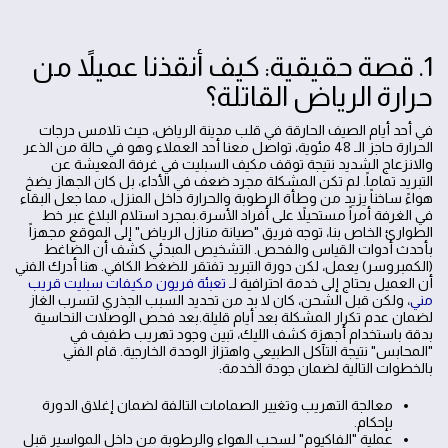
1. قصة حقيقية: كيف أنقذنا عميلاً من
حرارة الرياض القاتلة؟
في أحد أيام الصيف الحارقة في قلب مدينة الرياض، حيث تلامس درجات
الحرارة حاجز الـ 48 مئوية، تواصل معنا أحد العملاء وهو في حالة من الذعر
والانزعاج الشديد نتيجة توقف مكيف السبليت في غرفة المعيشة عن
التبريد تماماً. لم تكن المشكلة مجرد ضعف في الأداء، بل كان الجهاز يضخ
هواءً ساخناً يزيد من وطأة الرطوبة والحرارة داخل المنزل، مما جعل البقاء
في الغرفة أمراً مستحيلاً على أفراد الأسرة.بمجرد استلام البلاغ عبر خط
الطوارئ الخاص بنا، توجه فريق "صيانة منازل الرياض" إلى الموقع مجهزاً
بأحدث أدوات القياس والفحص. التشخيص المبدئي كشف أن الضاغط
(الكمبروسر) يعمل، لكن دورة التبريد تفتقر للضغط الكافي. هنا أدرك الفني
أن العميل يحتاج إلى خدمة احترافية لـ
تعبئة فريون مكيفات سبليت قريب
مني
، ولكن قبل الشحن، كان لا بد من تحديد السبب الجذري لتسرب الغاز
لضمان عدم تكرار المشكلة بعد أيام قليلة.بعد فحص الوصلات النحاسية
بدقة باستخدام أجهزة كشف الليك، تبين وجود تهريب طفيف في
"المحابس" نتيجة التآكل الطبيعي واهتزاز الوحدة الخارجية. قام الفني
بالخطوات التالية لضمان جودة الخدمة:
معالجة التهريب وتغيير الصمامات التالفة لضمان إغلاق الدورة
بإحكام.
عملية "الفاكيوم" لسحب الهواء والرطوبة من داخل المواسير قبل