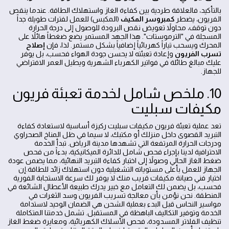
بالتأكيد، فالعلاقة طردية بين كفاءة الغاز واستهلاك الطاقة. عندما ينقص
الفريون، يضطر
كمبروسر المكيف
(المكبس) للعمل لفترات طويلة جداً
دون توقف، محاولاً تعويض نقص البرودة للوصول إلى درجة الحرارة
المسجلة في "الترموستات". هذا الجهد المستمر يضع ضغطاً هائلاً على
المحرك ويسحب تياراً كهربائياً إضافياً بشكل مستمر. لذا، فإن
إصلاح
تسرب الفريون
وإعادة تعبئته لا يحسن جودة الهواء فحسب، بل يوفر
عليك مبالغ طائلة في فواتير الكهرباء الشهرية ويطيل العمر الافتراضي
للجهاز.
10. ملخص شامل لخدمة تعبئة فريون
مكيفات سبليت
تعد عملية تعبئة فريون مكيفات سبليت ركيزة أساسية لاستعادة كفاءة
التبريد القصوى داخل منزلك أو مكتبك، لا سيما في ظل المناخ الصحراوي
ودرجات الحرارة المرتفعة التي تشهدها مدينة الرياض. تبدأ الخدمة
الاحترافية لدينا بإجراء فحص شامل للدائرة الميكانيكية، بدءاً من فحص
ضغط الغاز الحالي وصولاً إلى اختبار كفاءة التبريد النهائية، مما يضمن عودة
الجهاز للعمل بأعلى مستوياته التشغيلية دون استهلاك زائد للطاقة.إن
اختيار فني صيانة مكيفات قريب منك لا يوفر لك سرعة الاستجابة الفورية
فحسب، بل يضمن لك التعامل مع خبير يدرك طبيعة الأعطال الشائعة في
المنطقة. نحن نؤمن بأن معالجة تسريب الفريون وسد الثغرات في
مواسير النحاس قبل البدء بعملية الشحن هي الضمان الوحيد لاستدامة
الخدمة وتوفير التكاليف الباهظة في المستقبل. تشمل خدمتنا المتكاملة
تنظيف الفلاتر المسدودة، فحص الأسلاك الكهربائية، ومعايرة ضغط الغاز