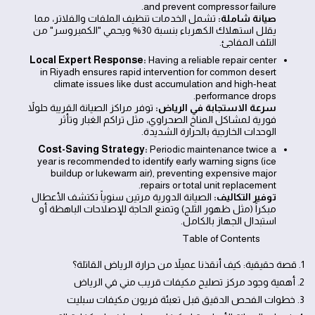
and prevent compressor failure.
صيانة شاملة:
تشمل الخدمات تنظيف الملفات والفلاتر، مما
يقلل استهلاك الكهرباء بنسبة 30% ويحمي "الكمبروسر" من
التلف المفاجئ.
Local Expert Response:
Having a reliable repair center
in Riyadh ensures rapid intervention for common desert
climate issues like dust accumulation and high-heat
performance drops.
سرعة الاستجابة في الرياض:
توفر مراكز الصيانة القريبة حلولاً
فورية لمشاكل المناخ الصحراوي، مثل تراكم الغبار وتأثر
الوحدات الخارجية بالحرارة الشديدة.
Cost-Saving Strategy:
Periodic maintenance twice a
year is recommended to identify early warning signs (ice
buildup or lukewarm air), preventing expensive major
repairs or total unit replacement.
توفير التكاليف:
الصيانة الدورية مرتين سنوياً تكتشف الأعطال
مبكراً (مثل ظهور الثلج) وتمنع الحاجة للإصلاحات الباهظة أو
استبدال الجهاز بالكامل.
Table of Contents
1. قصة حقيقية: كيف أنقذنا عميلاً من حرارة الرياض القاتلة؟
2. أهمية وجود مركز تصليح مكيفات قريب مني في الرياض
3. خطوات الفحص الدقيق قبل تعبئة فريون مكيفات سبليت