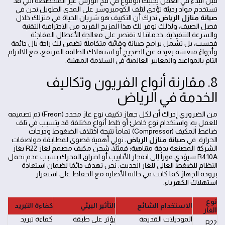
قبل البدء في العمل يجنبك الوقوع في فخ الورش غير المتخصصة التي قد
تستخدم مواد رديئة تؤدي لتلف الكومبروسر على المدى الطويل.نحن في
صيانة منازل الرياض
ندرك أن التكييف هو شريان الحياة في منزلك خلال
فصل الصيف، ولذلك نوفر لك هذا المزيج الفريد من الاحترافية التقنية
والسرعة التنفيذية. خدماتنا لا تقتصر على معالجة الأعطال المفاجئة
فحسب، بل تشمل برامج صيانة وقائية متكاملة تضمن لك راحة بال دائمة
وأجواءً منعشة بعيدة عن الضجيج أو استهلاك الطاقة المرتفع، مع الالتزام
التام بالمواعيد والمعايير العالمية في السلامة المهنية.
8. مقارنة أنواع الفريون وتكاليف
الخدمة في الرياض
من الضروري إدراك أن لكل جهاز تكييف نوع غاز محدد (Freon) تم تصميمه
للعمل به، واستخدام نوع خاطئ أو خلط أنواع مختلفة قد يتسبب في تلف
ضاغط المكيف (Compressor) تماماً نتيجة اختلاف الضغوط ودرجات
الحرارة. في
صيانة منازل الرياض
، نولي أهمية قصوى لمطابقة مواصفات
الشركة المصنعة بدقة متناهية؛ فمثلاً، شحن مكيف مصمم لغاز R22 بغاز
R410A سيؤدي فوراً إلى انفجار الأنابيب أو احتراق المحرك بسبب عدم تحمل
النظام للضغط العالي للغاز الحديث. نحن نهدف دائمًا لضمان استعادة
برودة الجهاز كما كانت في حالته الأصلية مع الحفاظ على استقرار
استهلاك الكهرباء.
نوع
الاستخدام الشائع
التأثير البيئي
كفاءة التبريد
الغاز
الموديلات القديمة
يؤثر على طبقة
كفاءة تبريد
R22