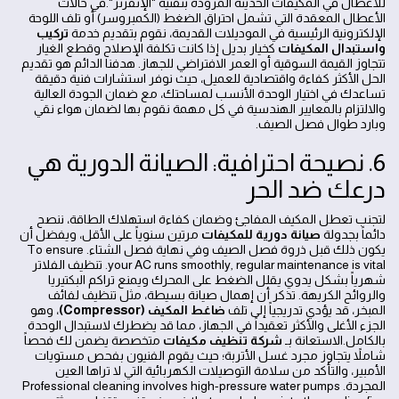
للأعطال في المكيفات الحديثة المزودة بتقنية "الإنفرتر".في حالات
الأعطال المعقدة التي تشمل احتراق الضغط (الكمبروسر) أو تلف اللوحة
الإلكترونية الرئيسية في الموديلات القديمة، نقوم بتقديم خدمة
تركيب
واستبدال المكيفات
كخيار بديل إذا كانت تكلفة الإصلاح وقطع الغيار
تتجاوز القيمة السوقية أو العمر الافتراضي للجهاز. هدفنا الدائم هو تقديم
الحل الأكثر كفاءة واقتصادية للعميل، حيث نوفر استشارات فنية دقيقة
تساعدك في اختيار الوحدة الأنسب لمساحتك، مع ضمان الجودة العالية
والالتزام بالمعايير الهندسية في كل مهمة نقوم بها لضمان هواء نقي
وبارد طوال فصل الصيف.
6. نصيحة احترافية: الصيانة الدورية هي
درعك ضد الحر
لتجنب تعطل المكيف المفاجئ وضمان كفاءة استهلاك الطاقة، ننصح
دائماً بجدولة
صيانة دورية للمكيفات
مرتين سنوياً على الأقل، ويفضل أن
يكون ذلك قبل ذروة فصل الصيف وفي نهاية فصل الشتاء. To ensure
your AC runs smoothly, regular maintenance is vital. تنظيف الفلاتر
شهرياً بشكل يدوي يقلل الضغط على المحرك ويمنع تراكم البكتيريا
والروائح الكريهة. تذكر أن إهمال صيانة بسيطة، مثل تنظيف لفائف
المبخر، قد يؤدي تدريجياً إلى تلف
ضاغط المكيف (Compressor)
، وهو
الجزء الأغلى والأكثر تعقيداً في الجهاز، مما قد يضطرك لاستبدال الوحدة
بالكامل.الاستعانة بـ
شركة تنظيف مكيفات
متخصصة يضمن لك فحصاً
شاملاً يتجاوز مجرد غسل الأتربة؛ حيث يقوم الفنيون بفحص مستويات
الأمبير، والتأكد من سلامة التوصيلات الكهربائية التي لا تراها العين
المجردة. Professional cleaning involves high-pressure water pumps