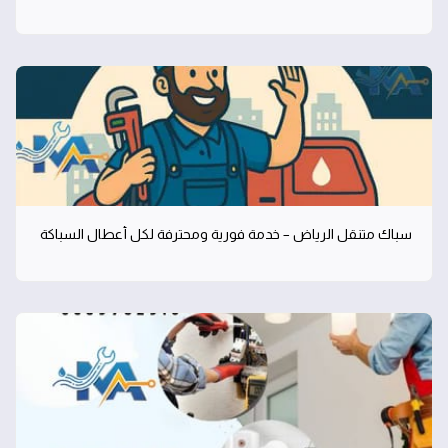
سباك متنقل الرياض – خدمة فورية ومحترفة لكل أعطال السباكة