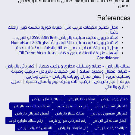
باستخدام أحدث الساعات الرقمية لضمان الدقة المتناهية وراحة بال
العميل.
References
محل تصليح مكيفات قريب مني | صيانة فورية بلمسة خبير.. راحتك
دائماً ...
تعبئة فريون مكيف سبليت بالرياض ❄️ 0550338516 لو التبريد ...
تعبئة فريون مكيف سبليت التكاليف والأسعار 2026 | HomeRun
محل تبريد وتكييف قريب مني صيانة وتنظيف المكيفات بجدة
أسهل طريقة لتعبئة فريون مكيف الاسبليت Fill Freon Air
Conditioner ...
سباك بالرياض – صيانة وتسليك مجاري وتركيب صحيات
كهربائي بالرياض
– صيانة أعطال وتمديد أسلاك
فني مكيفات بالرياض – تركيب وصيانة
وتنظيف فريون
دهان منازل وبويات بالرياض – داخلي وخارجي
بجودة
نجار بالرياض – تركيب أثاث وغرف نوم وأعمال خشبية
العزل
الحراري والمائي
معلم بويه بالرياض
معلم بلاط بالرياض
سباك شمال الرياض
كهربائي شمال الرياض
فني صيانة منازل قريب
شركة صيانة عامة بالرياض
كهربائي مضمون بالرياض
سباك ممتاز بالرياض
أفضل كهربائي بالرياض
أفضل سباك في الرياض
رقم كهربائي طوارئ قريب
رقم سباك طوارئ قريب
صيانة مكيفات بالرياض
فني مكيفات بالرياض
تأسيس كهرباء بالرياض