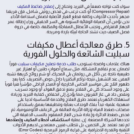
سواء كنت تواجه ضعفاً في التبريد وتحتاج إلى
إصلاح ضاغط المكيف
(Compressor Repair) أو كنت ترغب في فحص روتيني شامل، فإن فريقنا
مجهز بأحدث الأدوات وكافة قطع الغيار الأصلية لضمان استدامة الأداء.
نحن نؤمن أن الصيانة الوقائية السنوية هي السر الحقيقي وراء إطالة عمر
الجهاز الافتراضي وتجنب الأعطال المفاجئة والمكلفة، خاصة في ذروة
فصل الصيف حيث تشتد الحاجة لبيئة باردة ومريحة.
5. طرق معالجة أعطال مكيفات
سبليت الشائعة والحلول الفورية
هناك علامات واضحة تستوجب
طلب خدمة تصليح مكيفات سبليت
فوراً
لضمان عدم تفاقم المشكلة، مثل سماع أصوات طنين أو اهتزاز غير
طبيعية ناتجة عن تآكل في رولمان بلي المحرك، أو شم روائح كريهة تشبه
العفن عند التشغيل نتيجة تراكم البكتيريا داخل حوض التصريف. كما يعد
ظهور الثلج على مواسير النحاس الخارجية أو المبخر الداخلي مؤشراً فنياً قوياً
على وجود انسداد كلي في الفلاتر يمنع تدفق الهواء، أو وجود تسريب
ونقص حاد في غاز الفريون مما يؤدي إلى انخفاض كفاءة التبريد وزيادة
استهلاك الكهرباء.تعتمد طرق العلاج والخدمة الأساسية لدينا على
منهجية علمية؛ تبدأ بفك الوحدات بعناية وتنظيفها بعمق باستخدام
مضخات ضغط المياه لإزالة الأتربة العالقة في الزعانف الألومنيومية، ثم
فحص ضغط الدائرة وإعادة شحن الغاز المفقود بالنسب الدقيقة التي
تحددها الشركة المصنعة. إن عملية
استكشاف أخطاء المكيف وإصلاحها
لم تعد تعتمد على التخمين، بل تتطلب فنيين معتمدين لديهم الأدوات
التقنية والقدرة الاحترافية على قراءة الرموز البرمجية (Error Codes)