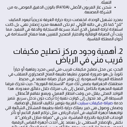
التعبئة.
شحن غاز الفريون الأصلي (R410A) بالوزن الدقيق الموصى به من
الشركة المصنعة.
بمجرد تشغيل الوحدة، انخفضت درجة حرارة الغرفة تدريجياً ليعود المكيف
"ثلج" كما كان في حالته الأولى. لم تكن المهمة مجرد إصلاح تقني، بل كانت
استعادة لراحة العميل الذي أشاد بسرعة الاستجابة والدقة في التنفيذ، مما
يثبت أن الصيانة الوقائية والاختيار الصحيح للفنيين هما مفتاح الاستدامة في
أجواء المملكة القاسية.
2. أهمية وجود مركز تصليح مكيفات
قريب مني في الرياض
البحث عن محل تصليح مكيفات قريب مني ليس مجرد رفاهية أو خياراً
ثانوياً، بل هو ضرورة قصوى تمليها طبيعة المناخ الصحراوي المتقلب في
المملكة العربية السعودية. إن توفر مركز صيانة معتمد في محيط
منطقتك الجغرافية يضمن لك ميزة "الاستجابة الفورية"، حيث تتحرك فرقنا
التقنية المجهزة بالكامل لتصل إلى باب منزلك خلال دقائق معدودة. هذا
التواجد المحلي يقلل من وقت انتظار العميل، ويمنع تفاقم الأعطال
البسيطة التي قد تتحول إلى كوارث تقنية إذا تُركت دون تدخل سريع. تتميز
خدمة
صيانة مكيفات سبليت
القريبة بتوفير تكاليف الانتقال الإضافية،
وضمان وصول فني خبير يمتلك دراية كاملة بطبيعة المشاكل الشائعة التي
تواجهها أجهزة التكييف في أحياء الرياض، مثل تراكم الغبار الناعم أو تأثر
الوحدات الخارجية بالحرارة المباشرة. نحن في "صيانة منازل الرياض" لا
نكتفي بالإصلاح السطحي، بل نعتمد على أحدث أجهزة القياس الرقمية