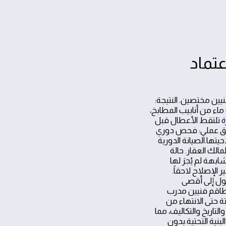
عك للاعتماد
ين مختصين. النتيجة:
ماء من أنابيب المطابخ،
ة
تلتقط الأعطال قبل
طبيق عملي: فحص دوري
صلاحيتها.الصيانة الدورية
لمالك العقار. حالة
ره بنسبة 5, 8% مقارنة بمنازل مشابهة لم يُجرَ لها
 الإصلاح لاحقاً.
صول إلى أقصى
طاقم فنيين مدرب
ر حلول مؤقتة حتى الانتهاء من
تاريخ والتكاليف، مما
بنية التحتية.بدون