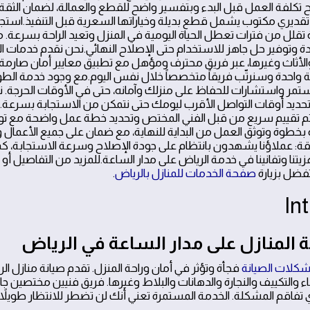
 تكلفة العمل قبل البدء وبتفسير واضح للقطع والعمالة، لضمان الثق
ر تقديري مكتوب يشمل قطع بديلة وخياراتها السعرية قبل التنفيذ.اس
تقلل من فترات تعطل الحياة اليومية في المنزل وتعيد الراحة بسرعة. 
ة وتوفير حل جاهز للاستخدام حتى الإصلاح النهائي.نحن نقدم خدمات ال
لأثاث وغيرها، عبر فريق محترف ومؤهل مع تطبيق معايير أمان صارمة.
واحدة وسنرتّب فريقاً متخصصاً خلال نفس اليوم.مع وجود خدمة الطوا
ر واستشارات للحفاظ على منزلك وآمانه، حتى في الأوقات الحرجة. 
وتحديد أوقات التواصل الأقرب ليومك حتى نتمكن من الاستجابة بسرعة
، يتم تقييم سريع من قبل الفني المختص وتحديد خطة عمل واضحة مع توار
ة بخطوة وتوثق العمل من البداية للنهاية، مع ضمان على جميع الأعمال 
قة: عملاؤنا يشهدون بانتظام على جودة الإصلاح وسرعة الاستجابة، كم
زيتنا وتفانينا في خدمة الرياض على مدار الساعة.للمزيد من التفاصيل أو
فضل بزيارة
صفحة الخدمات للمنازل بالرياض
.
 المنازل على مدار الساعة في الرياض
كلات الصيانة
 والتكييف والنجارة والدهانات والبلاط وغيرها. فريق فنيين مختصين 
تفاقم المشكلة. الخدمة المستمرة تعني أنك لن تضطر للانتظار طويلاً ل