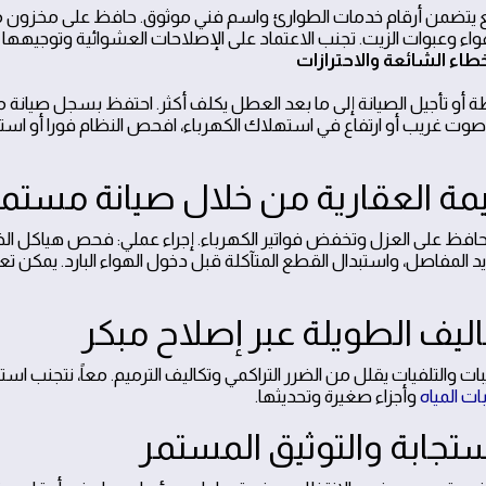
ع يتضمن أرقام خدمات الطوارئ واسم فني موثوق. حافظ على مخزون 
واء وعبوات الزيت. تجنب الاعتماد على الإصلاحات العشوائية وتوجيهه
 أو تأجيل الصيانة إلى ما بعد العطل يكلف أكثر. احتفظ بسجل صيانة م
 صوت غريب أو ارتفاع في استهلاك الكهرباء، افحص النظام فورا أو ا
افظ على العزل وتخفض فواتير الكهرباء. إجراء عملي: فحص هياكل ال
يد المفاصل، واستبدال القطع المتآكلة قبل دخول الهواء البارد. يمكن تعز
بات والتلفيات يقلل من الضرر التراكمي وتكاليف الترميم. معاً، نتجنب اس
ت المياه
وأجزاء صغيرة وتحديثها.