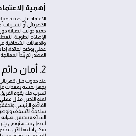
أهمية الاعتماد على خدمة م
الاعتماد على صيانة منزل
الكهربائي أو التسربات. 
جميع جوانب الصيانة دو
الإصلاح الطويلة. التغطية
والدهانات. الشفافية ف
عملي يوضح الفائدة: إذا
المصدر ثم يبدأ المعالجة
2. أمان دائم وجودة فورية
عند حدوث خلل كهربائي أ
يجهز نفسه بمعدات عزل
تسرب ماء، يقوم الفريق ب
لمنع التضرر.
مثال عملي
القاطع الرئيسي وتحققو
سلامة الأسقف وتوصيات ب
الشائعة تتضمن
صيانة ا
أفضل نتيجة، يُوصى بإجر
يمكن اتباعها الآن: فح
للتحقق من وجود تسربات،