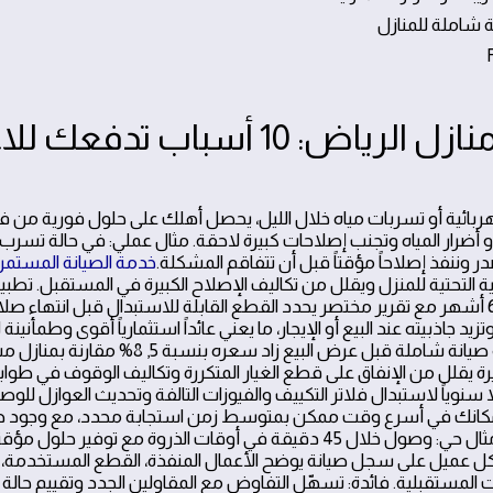
24/7 صيانة منازل الرياض: 10 أسباب تدف
ئية أو تسربات مياه خلال الليل، يحصل أهلك على حلول فورية من فني
 أضرار المياه وتجنب إصلاحات كبيرة لاحقة. مثال عملي: في حالة تسرب 
ر وننفذ إصلاحاً مؤقتاً قبل أن تتفاقم المشكلة.
خدمة الصيانة المستمر
ية التحتية للمنزل ويقلل من تكاليف الإصلاح الكبيرة في المستقبل. ت
للسباكة والكهرباء كل 6 أشهر مع تقرير مختصر يحدد القطع القابلة للاستبدال قبل انتهاء 
يد جاذبيته عند البيع أو الإيجار، ما يعني عائداً استثمارياً أقوى وطمأنينة 
واقعية: منزل يجري فيه صيانة شاملة قبل عرض البيع زاد سع
رة يقلل من الإنفاق على قطع الغيار المتكررة وتكاليف الوقوف في طوابير
سنوياً لاستبدال فلاتر التكييف والفيوزات التالفة وتحديث العوازل للو
 مكانك في أسرع وقت ممكن بمتوسط زمن استجابة محدد، مع وجود 
ومجهز بجاهزية عالية. مثال حي: وصول خلال 45 دقيقة في أوقات الذروة مع توفي
ل عميل على سجل صيانة يوضح الأعمال المنفذة، القطع المستخدمة، وال
المستقبلية. فائدة: تسهّل التفاوض مع المقاولين الجدد وتقييم حالة ال