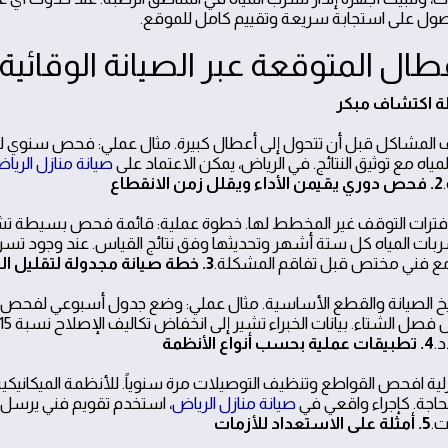
حصول على استجابة سريعة وتقييم كامل للموقع.
 المشاكل قبل أن تتحول إلى أعطال كبيرة. مثال عملي: فحص سنوي لل
مياه مع توثيق النتائج. في الرياض، يمكن الاعتماد على
صيانة منازل الريا
2. فحص دوري يقيمن الأداء ويقلل زمن الانقطاع
ل فترات التوقف غير المخطط لها. خطوة عملية: قائمة فحص بسيطة تشم
ربات المياه كل ستة أشهر وتحديثها وفق نتائج القياس. عند وجود تس
مع فني مختص قبل تفاقم المشكلة.
3. خطة صيانة مجدولة لتقليل التكاليف المفاجئة
يخ الصيانة والقطع الأساسية. مثال عملي: وضع جدول أسبوعي لفح
.
4. تطبيقات عملية بحسب أنواع الأنظمة
نزلية افحص القواطع وتنظيف التوصيلات مرة سنوياً. للأنظمة الميكان
لحاجة. كإجراء واقعي في
صيانة منازل الرياض
، استخدم تقويم فني يرسل ت
ت.
5. أمثلة على الاستعداد للأزمات