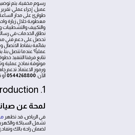
رسوم مخفية، يتم توضيح
عميل. إجراء عملي: تقري
طوارئ على مدار الساعة 
معطوبة خلال زيارة واحد
والتكييف والتشطيبات وا
نطاق الخدمات في رسالة 
تحصل على دعم فني مستم
بقائمة بنقاط الاتصال 
عملياً؟ عندما تتصل بنا
تتابع فرقنا التنفيذ خطو
موثوقة.نماذج عملية وث
ورموز الاعتماد تدعم جاه
الآن:
0544268800
أو ت
1. Introduction
لمحة عن صيانة
في الرياض، قد تظهر
مش
تشمل السباكة والكهرباء
لضمان راحة بالك وتفادي 