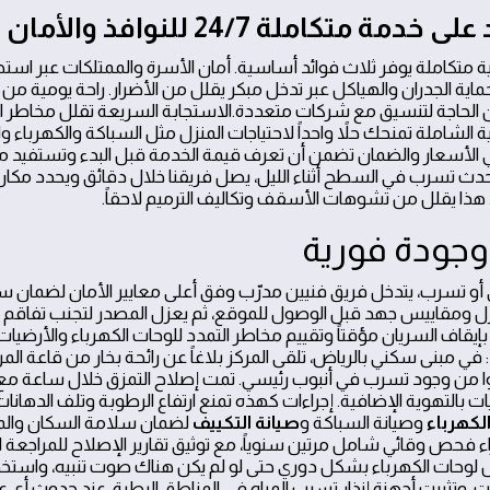
تكاملة 24/7 للنوافذ والأمان والراحة
ية متكاملة يوفر ثلاث فوائد أساسية. أمان الأسرة والممتلكات عبر استج
حماية الجدران والهياكل عبر تدخل مبكر يقلل من الأضرار. راحة يومية م
ن الحاجة لتنسيق مع شركات متعددة.الاستجابة السريعة تقلل مخاطر ا
 الشاملة تمنحك حلاً واحداً لاحتياجات المنزل مثل السباكة والكهرباء وا
ي الأسعار والضمان تضمن أن تعرف قيمة الخدمة قبل البدء وتستفيد 
 حدث تسرب في السطح أثناء الليل، يصل فريقنا خلال دقائق ويحدد مكا
. هذا يقلل من تشوهات الأسقف وتكاليف الترميم لاحقاً.
و تسرب، يتدخل فريق فنيين مدرّب وفق أعلى معايير الأمان لضمان سر
 ومقاييس جهد قبل الوصول للموقع، ثم يعزل المصدر لتجنب تفاقم 
إيقاف السريان مؤقتاً وتقييم مخاطر التمدد للوحات الكهرباء والأرضيات
: في مبنى سكني بالرياض، تلقى المركز بلاغاً عن رائحة بخار من قاعة الم
ا من وجود تسرب في أنبوب رئيسي. تمت إصلاح التمزق خلال ساعة مع ت
التهوية الإضافية. إجراءات كهذه تمنع ارتفاع الرطوبة وتلف الدهانا
لكهرباء
وصيانة السباكة و
صيانة التكييف
لضمان سلامة السكان والم
اء فحص وقائي شامل مرتين سنوياً، مع توثيق تقارير الإصلاح للمراجعة
ص لوحات الكهرباء بشكل دوري حتى لو لم يكن هناك صوت تنبيه، واستخد
 وتثبيت أجهزة إنذار تسرب المياه في المناطق الرطبة. عند حدوث أي