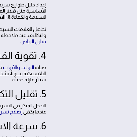
إعداد دليل طوارئ سري
الأساسية مثل فلاتر اله
السلامة والكفاءة.
6. الأخطاء الشائعة والاحترازات
تجاهل العلامات البسيطة
والتكاليف. عند ملاحظة
منازل الرياض
.
4. تقوية القيمة العقارية من خلال صيانة مستمرة
صيانة
النوافذ والأبواب
تح
البلاستيكية سنوياً، تشد
ستائر عازلة حديثة.
5. تقليل التكاليف الطويلة عبر إصلاح مبكر
التدخل المبكر في التسري
عندما يكفي
إصلاح تسربا
6. سرعة الاستجابة والتوثيق المستمر