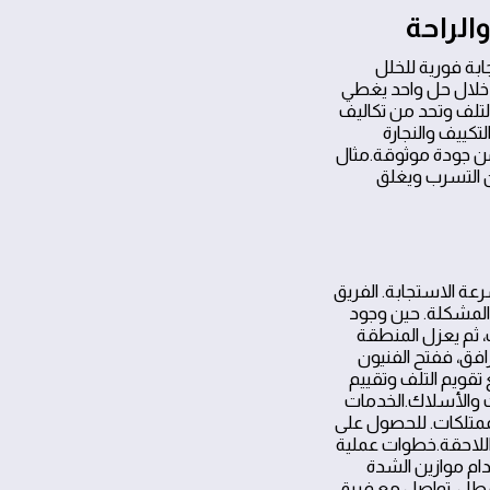
ابة فورية للخلل
ن خلال حل واحد يغطي
لتلف وتحد من تكاليف
لتكييف والنجارة
من جودة موثوقة.مثال
ن التسرب ويغلق
عة الاستجابة. الفريق
المشكلة. حين وجود
، ثم يعزل المنطقة
رافق، ففتح الفنيون
قويم التلف وتقييم
ت والأسلاك.الخدمات
متلكات. للحصول على
 اللاحقة.خطوات عملية
ام موازين الشدة
 عطل، تواصل مع فريق