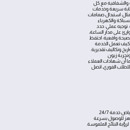
ة والشفافية مع كل
تجابة سريعة وخدمات
مثال: استبدال صمامات
سباكة والكهرباء
 توجيه عملي: حدد
رئ على مدار الساعة،
نصيحة واقعية: احتفظ
.كيف تعمل الخدمة
يخ وتكاليف تقديرية.
وتجربة زبون
ا أن شهادات العملاء
 للطلب الفوري، اتصل
فجأة وتؤثر في أمان وراحة المنزل. تقدم صيانة منازل الرياض خدمة 24/7
جاهز للوصول بسرعة
رؤية النتائج الملموسة.