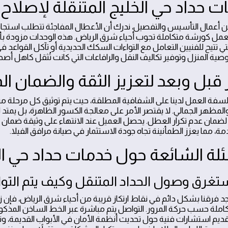
ت حداد حي الخليج المتنقلة لإصلاح 
عن أعمال التأسيس والتفصيل، ندرك أن الأعطال المفاجئة تتطلب استجاب
عمل كورشة متكاملة تجوب أحياء شرق الرياض. هذه الوحدات مزودة بأ
لتي تتيح للفنيين التعامل مع التواءات السكك الحديدية أو تآكل القواع
ية المنزل وتوفير تكاليف النقل والرافاعات التي كانت تُثقل كاهل أصحا
قبل وبعد لتعزيز الثقة والضمان ال
سفة العمل لدينا على الشفافية المطلقة، حيث يتم توثيق كل مرحلة من م
المظهر الجمالي. لا يقتصر الأمر على معالجة الكسور الظاهرة، بل يمت
 لضمان عدم تكرار العطل. يحصل العميل عند الانتهاء على وثيقة ضمان
ة، مما يعزز الطمأنينة تجاه جودة الاستثمار في صيانة مرافق الفيلا.
ئلة الشائعة حول خدمات حداد حي ال
تغرق وصول الحداد المتنقل وكيف يتم التو
واجد فرقنا بشكل دائم في نقاط ارتكاز قريبة من أحياء شرق الرياض، فإ
ملة حسب حركة المرور. التواصل يتم مباشرة عبر الخط الساخن المذكور
يم استشارات فنية حول تحديث أنظمة الأمان في الأبواب القديمة، وتر