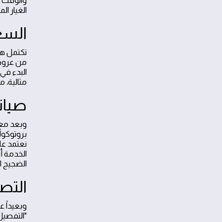
والوقت ا
الغيار ا
السع
تكتمل هذ
من عروض 
البدء في
مثالية، 
صيانة
وبعد معا
بروتوكولا
الخدمة أ
الضجيج ال
التص
وبعيداً 
"التفصيل