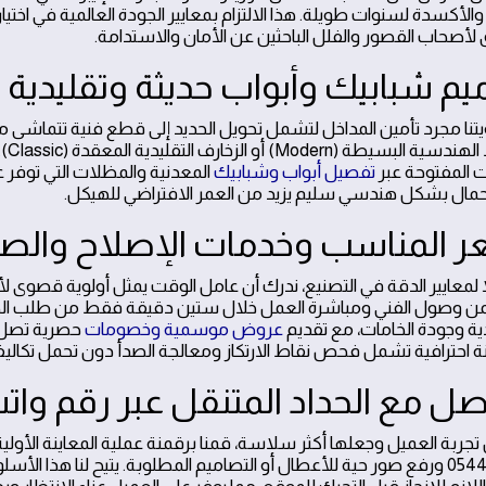
الأكسدة لسنوات طويلة. هذا الالتزام بمعايير الجودة العالمية في اختيا
 لأصحاب القصور والفلل الباحثين عن الأمان والاستدامة.
يم شبابيك وأبواب حديثة وتقليدية
ؤيتنا مجرد تأمين المداخل لتشمل تحويل الحديد إلى قطع فنية تتماشى مع
الخ
 المفتوحة عبر
تفصيل أبواب وشبابيك
المعدنية والمظلات التي توفر عزلا
أحمال بشكل هندسي سليم يزيد من العمر الافتراضي للهيكل.
ر المناسب وخدمات الإصلاح والصي
ً لمعايير الدقة في التصنيع، ندرك أن عامل الوقت يمثل أولوية قصوى لأص
ن وصول الفني ومباشرة العمل خلال ستين دقيقة فقط من طلب الخدم
ية وجودة الخامات، مع تقديم
عروض موسمية وخصومات
ة احترافية تشمل فحص نقاط الارتكاز ومعالجة الصدأ دون تحمل تكالي
صل مع الحداد المتنقل عبر رقم واتساب 24
جربة العميل وجعلها أكثر سلاسة، قمنا برقمنة عملية المعاينة الأولي
0544268800 ورفع صور حية للأعطال أو التصاميم المطلوبة. يتيح لنا هذا 