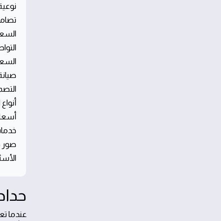
نوعية
تصامي
السعر
التواص
السعر
صيانة
التصم
أنواع
أسعار
خدمات
صور ق
الأسئ
حداد
عندما تع