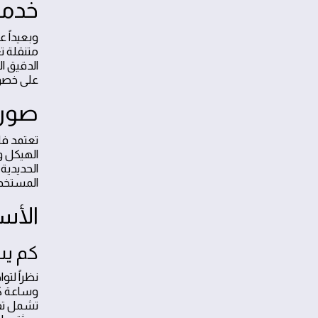
خدما
وبعيداً 
متنقلة ت
الدقيق ا
على خصوص
صور 
تعتمد فل
الهيكل و
الحديدية
المستخدم
الأس
كم يس
نظراً لت
وساعة كا
تشمل تقد