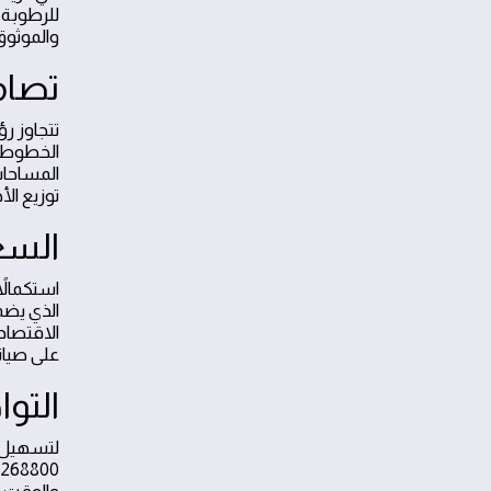
للرطوبة و
والموثوق
تصام
تتجاوز ر
المساحات
توزيع ال
السع
استكمالا
الذي يضم
الاقتصاد
على صيان
التوا
لتسهيل ت