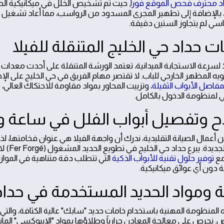
د محترف فحص الموقع فوراً
, حيث تم تشخيص الخلل في ميكانيكية الحر
 بالإضافة إلى تطهير المجرى المسدود من الرواسب، مما أعاد تشغيل 
ي لم يتجاوز الستين دقيقة.
 حداد حي الخليج المتنقلة للفيلا
ه المظهر الخارجي للباب. لا تقتصر مهام الفريق في حي الخليج على ا
مفاصل الأبواب الثقيلة
، وتزييت المحاور بمواد مقاومة للاحتكاك العالي
ي لمنظومة الدخول بالكامل.
ح وتفصيل أبواب الفلل في ساعة و
عن أعمال الصيانة التقليدية، ندرك أن واجهة الفيلا هي عنوان فخامتها، 
الأبوا
مع
توفير حلول تقنية للأبواب الذكية
التي تتطلب دقة متناهية في الموا
ة دون أي عوائق ميكانيكية.
ة ومواد الحديد المستخدمة في حداد
 المنظومة المهنية باستخدام خامات حديد "سابك" عالية الكثافة، والتي ت
ض. نحرص على معالجة المعادن حرارياً وطلاؤها بمواد "الإيبوكسي" المان