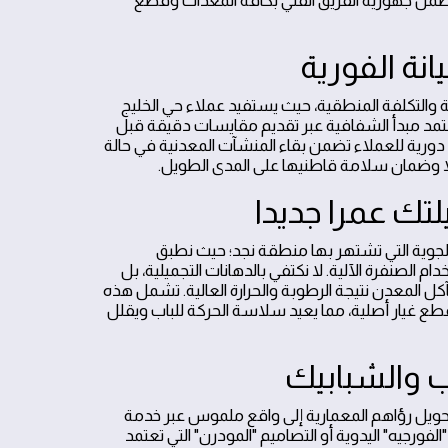
 ويضمن جهوزية الفريق الفني بكافة المعدات وقطع
نة الفورية
ة والتكلفة المنطقية، حيث يستفيد عملاء حي الخليج
د مبدأ الشفافية عبر تقديم مقايسات دقيقة قبل
 دورية للعملاء تضمن بقاء المنشآت المعدنية في حالة
فيلا وضمان سلامة قاطنيها على المدى الطويل.
لتك عمرا جديدا
الجوية التي تشتهر بها منطقة نجد؛ حيث نطبق
ام الصنفرة الآلية. لا نكتفي بالدهانات التجميلية، بل
حاجز كيميائي يمنع تآكل المعدن نتيجة الرطوبة والحرارة العالية. تشمل هذه
قطع غيار أصلية، مما يعيد سلاسة الحركة للباب ويقلل
 والشبابيك
 تحويل رؤاهم المعمارية إلى واقع ملموس عبر خدمة
رجيه" اليدوية أو التصاميم "المودرن" التي تعتمد