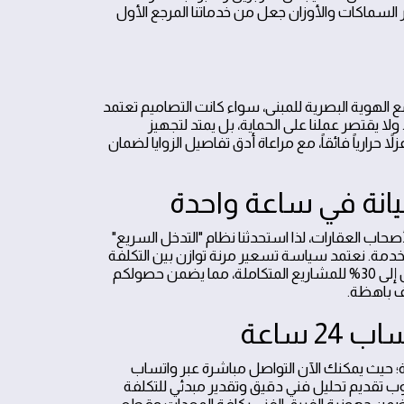
ر السماكات والأوزان جعل من خدماتنا المرجع الأول
 الهوية البصرية للمبنى، سواء كانت التصاميم تعتمد
طوط الهندسية البسيطة (Modern) أو الزخارف التقليدية المعقدة (Classic). ولا يقتصر عملنا على الحماية، بل يمتد لتجهيز
ً حرارياً فائقاً، مع مراعاة أدق تفاصيل الزوايا لضمان
انة في ساعة واحدة
حاب العقارات، لذا استحدثنا نظام "التدخل السريع"
ة. نعتمد سياسة تسعير مرنة توازن بين التكلفة
حصرية تصل إلى 30% للمشاريع المتكاملة، مما يضمن حصولكم
ف باهظة.
 ساعة
ة؛ حيث يمكنك الآن التواصل مباشرة عبر واتساب
الأسلوب تقديم تحليل فني دقيق وتقدير مبدئي للتكلفة