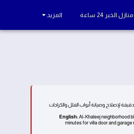
زل الخبر 24 ساعة
المزيد
فر خدمة حداد حي الخليج بالرياض استجابة فورية خلال 60 دقيقة لإصلاح وصيانة أبواب الفلل والكراجات
English:
Al-Khaleej neighborhood bl
minutes for villa door and garage 