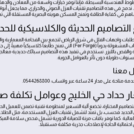
. ندمج في هذه التصاميم تقنيات العزل الصوتي والحراري، مما يجعل أبو
اهم في كفاءة الطاقة وتمنح المسكن هويته البصرية المستقلة التي
 التصاميم الحديثة والكلاسيكية للحد
طلبات واجهات الفلل في شرق الرياض لتجمع بين الفخامة المعمارية وا
من الأبواب المشغولة يدوياً (Fer Forgé) التي تمنح طابعاً 
والقص بالليزر. نستخدم في تنفيذ هذه التصاميم سبائك حديدية معالجة ك
لسنوات طويلة دون تأثر بالعوامل الجوية.
 معنا
ة متاحة على مدار 24 ساعة عبر واتساب: 0544268800.
ر حداد حي الخليج وعوامل تكلفة صيا
 بالتصاميم المختارة، تخضع آلية التسعير لمنظومة تقنية تضمن للعميل 
الحديد فحسب، بل تمتد لتشمل تقنيات العزل المستخدمة، مثل الطلاء بـ
 العالية. كما نوفر باقات مرنة للصيانة الدورية تشمل فحص سلامة الميكا
احتمالية الحاجة لإصلاحات جذرية مكلفة مستقبلاً.