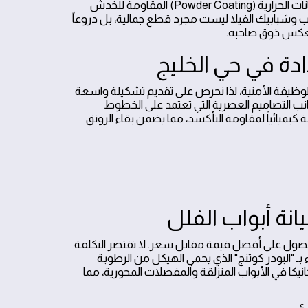
على الخطوط الهندسية البسيطة، فإننا نوفر خيارات واسعة من المعادن والدهانات الحرارية (Powder Coating) المقاومة للخدش
اب وشبابيك الفيلا ليست مجرد قطع جمالية، بل دروعاً
 تعكس ذوق صاحبه.
ادة في حي الخليج
لوظيفة الأمنية، لذا نحرص على تقديم تشكيلة واسعة
كلاسيكياً مهيباً، إلى جانب التصاميم العصرية التي تعتمد على الخطوط
يميائياً لمقاومة التأكسد، مما يضمن بقاء الرونق
نة أبواب الفلل
الحصول على أفضل قيمة مقابل سعر. لا تقتصر التكلفة
 "البودر كوتنج" الذي يحمي الهيكل من الرطوبة
نيكا في الأبواب المنزلقة والمفصلات المحورية، مما