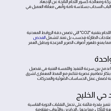
كة ومعالجة كسور اللحام الناتجة عن الإجهاد
الباب السحاب بسلاسة تامة وأنهى معاناة العميل في
استكمالاً لسرعة الاستجابة الميدانية، تعتمد الورشة المتنقلة على أحدث معدات اللحام بتقنية "CO2" التي تضمن دقة الروابط المعدنية
لإصلاحات الطارئة فحسب، بل تمتد لتشمل
الفحص
، مما يمنع ظهور أصوات الصرير المزعجة ويطيل العمر
احدة
لذا ندمج بين سرعة التنفيذ واللمسة الفنية في تفصيل
ب الجديدة. يبرع حداد حي الخليج في تطويع الحديد المشغول (Fer Forgé) لابتكار تصاميم عصرية تتناغم مع النمط المعماري لشرق
زنة لضمان عمل الحساسات الضوئية والمحركات
 حي الخليج
تميز بقدرة فائقة على تحمل التقلبات الجوية القاسية
عة للتآكل، مما يجعل الدرابزين والأبواب مقاومة