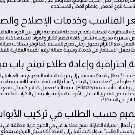
للازم للإنجاز قبل التحرك للموقع، مما يوفر على العميل عناء الانتظار
لمناسبة لنوع المعدن ونظام القفل المستخدم.
ر المناسب وخدمات الإصلاح والصيا
ه المنظومة المهنية بتقديم معادلة اقتصادية توازن بين الجودة العالي
سعرية مدروسة تشمل كافة قطع الغيار والمواد الاستهلاكية. نعتم
 العمل، مع الالتزام بجدول زمني صارم للتسليم. كما نوفر سجلات صيانة
مما يجعل الاستثمار في خدماتنا وسيلة فعالة لرفع القيمة العقارية لل
 احترافية وإعادة طلاء تمنح باب في
لجة الأعطال الهيكلية، ننتقل إلى مرحلة الحماية القصوى ضد العوامل 
ً صارماً في "صيانة منازل الرياض" يبدأ بإزالة طبقات الصدأ القديمة باستخد
نعتمد على طبقات تأسيسية (Primary) غنية بالزنك تعمل ك
يضاً فحص المجرى السفلي للأبواب المنزلقة واستبدال البكرات التالفة ب
ناتج عن الاحتكاك.
ميم حسب الطلب في تركيب الأبواب
عن أعمال الصيانة الطارئة، نمنح عملاءنا في حي الخليج حرية مطلقة في
 حسب الطلب". سواء كنت تميل إلى النمط الكلاسيكي المزخرف بقطع "الفو