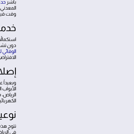
باشر
حدا
المعدني،
وقت قياس
خدمات
دون تشوي
الوقائي ل
الافتراض
إصلا
وبعيداً 
الرياض، 
الكهربائي
نوعي
تتوج هذه
في الريا