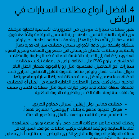
4. أفضل أنواع مظلات السيارات في
الرياض
تعتبر
مظلات سيارات مودرن
من الضروريات الأساسية لحماية مركبتك
من تأثيرات المناخ القاسي، خاصة حرارة الشمس المرتفعة والأشعة فوق
البنفسجية التي تتلف طلاء الهيكل وتجفف المقاعد الجلدية. نحن نوفر
تشكيلة واسعة تلبي كافة الأذواق، تشمل مظلات سيارات حديد تمتاز
بالصلابة، ومظلات لكسان كريستالي التي تجمع بين الفخامة وتمرير الضوء
الهادئ، بالإضافة إلى الخيارات الخشبية المعالجة ضد الرطوبة والمظلات
القماشية من نوع PVC عالي الكثافة.نراعي في عملية
تركيب مظلات
سيارات
أدق التفاصيل الهندسية، مثل زوايا التوجيه لضمان الظل التام
طوال ساعات النهار، وتوفير منافذ للتهوية لتقليل الاحتباس الحراري تحت
المظلة، مما يضمن أفضل حماية ممكنة لمحرك السيارة ومقصورتها
الداخلية. سواء كنت تفضل المظلات الداخلية المثبتة في الفناء أو المظلات
المتنقلة سهلة الفك، فإننا نوفر خيارات متينة مثل
مظلات لكسان محبب
وشفاف بمقاومة عالية للكسر والظروف الجوية المتغيرة.
مظلات قماش بولي إيثيلين أسترالي مقاوم للحريق.
هياكل حديدية مدهونة بطلاء "إيبوكسي" المقاوم للصدأ.
تصاميم عصرية تناسب واجهات الفلل والقصور الحديثة.
يمكنك البحث عنا عبر محركات البحث جوجل أو منصة يوتيوب لمشاهدة
أعمالنا السابقة وتوثيقنا لعمليات تركيب مظلات مواقف السيارات في
مختلف المواقع الحيوية والمشاريع الكبرى بالرياض، حيث نلتزم بأعلى معايير
الجودة والسلامة المهنية.