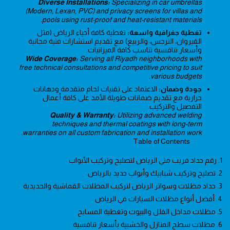
Diverse Installations:
Specializing in car umbrellas
(Modern, Lexan, PVC) and privacy screens for villas and
pools using rust-proof and heat-resistant materials.
تغطية جغرافية واسعة:
تغطية كافة أحياء الرياض (مثل
القيروان، النرجس، والربيع) مع تقديم استشارات فنية مجانية
وأسعار تنافسية تناسب كافة الميزانيات.
Wide Coverage:
Serving all Riyadh neighborhoods with
free technical consultations and competitive pricing to suit
various budgets.
جودة وضمان:
الاعتماد على تقنيات لحام متقدمة ودهانات
حرارية مع تقديم ضمانات طويلة الأمد على كافة أعمال
التفصيل والتركيب.
Quality & Warranty:
Utilizing advanced welding
techniques and thermal coatings with long-term
warranties on all custom fabrication and installation work.
Table of Contents
1. رقم حداد قريب مني الرياض لتصليح وتركيب الأبواب
2. تصليح وتركيب شبابيك وأبواب حديد بالرياض
3. حداد مظلات وسواتر الرياض لتركيب المظلات القماشية والحديدية
4. أفضل أنواع مظلات السيارات في الرياض
5. مظلات مداخل الفلل والبيوت وتغطية المسابح
6. مظلات سطح المنازل والخشبية بأسعار تنافسية