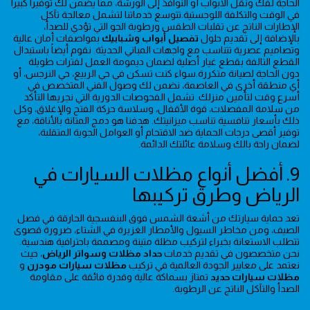
الحاجة لفك ونقل الأبواب أو النوافذ إلى الورشة، مما يضمن لك توفيراً كبيراً
في الوقت والتكلفة اللوجستية.تتوسع خدماتنا لتشمل معالجة تآكل
الإطارات الناتج عن تقلبات الطقس ورطوبة الجو التي تؤدي للصدأ،
بالإضافة إلى تقديم حلول
تفصيل أبواب وشبابيك
بمواصفات أمان عالية
وتصاميم عصرية تتناسب مع واجهات المباني الحديثة. نقوم أيضاً باستبدال
القطع التالفة بقطع غيار أصلية لضمان ديمومة العمل لفترات طويلة
دون الحاجة لصيانة متكررة.سواء كنت تسكن في حي الربيع، حي النرجس، أو
أي منطقة أخرى في العاصمة، نضمن لك وصول الفني المتخصص في
أسرع وقت لتأمين منزلك. تشمل الفحوصات الدورية التي نجريها التأكد
من سلامة المفصلات، قوة الأقفال، وسلاسة حركة الفتح والإغلاق، وكل
ذلك بأسعار تنافسية تناسب ميزانيتك. هدفنا هو دمج المتانة بالأناقة، مع
توفير أقصى درجات الحماية ضد الاقتحام أو العوامل الجوية المتقلبة،
لضمان راحة بالك وسلامة عائلتك الدائمة.
9. أفضل أنواع مظلات السيارات في
الرياض وطرق تركيبها
تعد حماية سيارتك من أشعة الشمس فوق البنفسجية الحارقة في فصل
الصيف، ومن مخاطر السيول والأمطار الغزيرة في الشتاء، ضرورة قصوى
تتطلب الاستعانة بخبراء لتركيب مظلة متينة ومصممة باحترافية هندسية.
نحن متخصصون في تقديم خدمات
حداد مظلات وسواتر الرياض
، حيث
نعتمد على معايير الجودة العالمية في تركيب
مظلات سيارات مودرن
و
مظلات سيارات حديد
تمتاز بسماكة عالية وقدرة فائقة على مقاومة
الصدأ والتآكل الناتج عن الرطوبة.