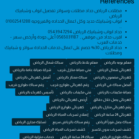
References
مظلات الرياض حداد مظلات وسواتر تفصيل ابواب وشبابيك
الرياض
ابواب وشبابيك حديد وكل اعمال الحداده والفيروجيه 01002541288
...
حداد ابواب وشبابيك الرياض 0543947294
اقرب حداد من موقعي , 0565031187 أعلي جودة وأرخص سعر -
خدمات العرب
حداد الرياض 30% خصم على اعمال خدمات الحدادة سواتر و شبابيك
ومظلات
معلم بويه بالرياض
معلم بلاط بالرياض
سباك شمال الرياض
كهربائي شمال الرياض
فني صيانة منازل قريب
شركة صيانة عامة بالرياض
كهربائي مضمون بالرياض
سباك ممتاز بالرياض
أفضل كهربائي بالرياض
أفضل سباك في الرياض
رقم كهربائي طوارئ قريب
رقم سباك طوارئ قريب
صيانة مكيفات بالرياض
فني مكيفات بالرياض
تأسيس كهرباء بالرياض
كهربائي يصل خلال دقائق
أرخص كهربائي بالرياض
رقم كهربائي منازل بالرياض
كهربائي طوارئ الرياض
كهربائي 24 ساعة الرياض
إصلاح تسربات المياه الرياض
سباك يصل فوراً الرياض
رقم سباك بالرياض سريع
تسليك مجاري الرياض
كشف تسربات بدون تكسير
كشف تسربات المياه الرياض
سباك طوارئ الرياض
سباك 24 ساعة الرياض
خدمات منزلية الرياض