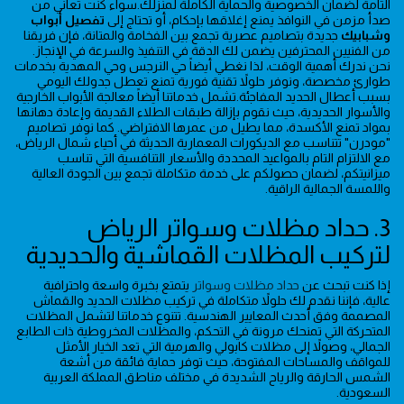
التامة لضمان الخصوصية والحماية الكاملة لمنزلك.سواء كنت تعاني من
صدأ مزمن في النوافذ يمنع إغلاقها بإحكام، أو تحتاج إلى
تفصيل أبواب
وشبابيك
جديدة بتصاميم عصرية تجمع بين الفخامة والمتانة، فإن فريقنا
من الفنيين المحترفين يضمن لك الدقة في التنفيذ والسرعة في الإنجاز.
نحن ندرك أهمية الوقت، لذا نغطي أيضاً حي النرجس وحي المهدية بخدمات
طوارئ مخصصة، ونوفر حلولاً تقنية فورية تمنع تعطل جدولك اليومي
بسبب أعطال الحديد المفاجئة.تشمل خدماتنا أيضاً معالجة الأبواب الخارجية
والأسوار الحديدية، حيث نقوم بإزالة طبقات الطلاء القديمة وإعادة دهانها
بمواد تمنع الأكسدة، مما يطيل من عمرها الافتراضي. كما نوفر تصاميم
"مودرن" تتناسب مع الديكورات المعمارية الحديثة في أحياء شمال الرياض،
مع الالتزام التام بالمواعيد المحددة والأسعار التنافسية التي تناسب
ميزانيتكم، لضمان حصولكم على خدمة متكاملة تجمع بين الجودة العالية
واللمسة الجمالية الراقية.
3. حداد مظلات وسواتر الرياض
لتركيب المظلات القماشية والحديدية
إذا كنت تبحث عن
حداد مظلات وسواتر
يتمتع بخبرة واسعة واحترافية
عالية، فإننا نقدم لك حلولاً متكاملة في تركيب مظلات الحديد والقماش
المصممة وفق أحدث المعايير الهندسية. تتنوع خدماتنا لتشمل المظلات
المتحركة التي تمنحك مرونة في التحكم، والمظلات المخروطية ذات الطابع
الجمالي، وصولاً إلى مظلات كابولي والهرمية التي تعد الخيار الأمثل
للمواقف والمساحات المفتوحة، حيث توفر حماية فائقة من أشعة
الشمس الحارقة والرياح الشديدة في مختلف مناطق المملكة العربية
السعودية.