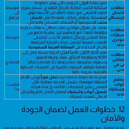
تتميز بمادة البولي كربونيت التي توفر مقاومة
مظلات
استثنائية للكسر مقارنة بالزجاج التقليدي. تسمح بمرور
متوسط
لكسان
الضوء الطبيعي مع حماية كاملة من الأشعة فوق
إلى
كريستالي
البنفسجية، وتتوفر بخيارات متعددة مثل
لكسان
مرتفع
محبب
للخصوصية أو الشفاف للمسابح والمداخل.
تعتمد على هيكل فولاذي صلب مطلي بدهانات حرارية
مظلات
مقاومة للصدأ، مع تصاميم ليزر عصرية تجمع بين
سيارات
متانة المعدن وجمال مظهر الخشب الطبيعي.
متوسط
مودرن
صُممت خصيصاً لتتحمل درجات الحرارة المرتفعة
حديد
والرياح الشديدة في
المملكة العربية السعودية
.
تعتبر الخيار الأول عالمياً لعزل الحرارة بنسبة تصل إلى
مظلات
100% ومقاومة الحرائق. تمتاز بوزنها الخفيف
قماش
وسهولة تنظيفها، مما يجعلها حلاً اقتصادياً مثالياً
اقتصادي
بي في
لتغطية مواقف السيارات الكبيرة في المنشآت السكنية
سي
والتجارية بمرونة عالية.
نقدم خدمة صيانة شاملة حيث
تصل فوراً
ورش اللحام
تصليح
المتنقلة لموقعك. تشمل الخدمة معالجة تآكل
أبواب
مناسب
المعادن، تغيير المفصلات التالفة، وإعادة هيكلة
وشبابيك
جداً
تفصيل أبواب وشبابيك
لضمان الأمان التام والشكل
حديد
الجمالي المتجدد لمنزلك.
12. خطوات العمل لضمان الجودة
والأمان
عندما تتواصل مع رقم حداد قريب مني الرياض، فإنك لا تحصل مجرد خدمة