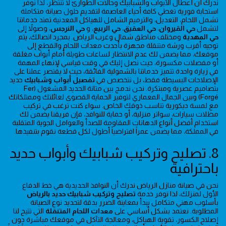
ندرك أن أعطال الأبواب والشبابيك وحالات الطوارئ لا تنتظر، لذا نوفر
استجابة فورية تغطي كافة أحياء العاصمة لتقديم حلول صيانة متكاملة
تشمل اللحام، التعديل، والترميم الشامل للهياكل المعدنية.تمتد خدماتنا
لتشمل
حي القيروان
،
حي العقيق
،
حي الربيع
، و
حي النرجس
، وصولاً إلى
حي المهدية
ومختلف مناطق شمال وغرب الرياض. بمجرد اتصالك، يتم
توجيه أقرب ورشة متنقلة مجهزة بأحدث معدات اللحام والقطع إلى
موقعك، مما يضمن لك عدم الانتظار لساعات طويلة أمام أبواب مغلقة
أو مفصلات مكسورة، حيث نصل إليك في وقت قياسي لإنهاء المهمة
في زيارة واحدة.تتميز خدماتنا بالشمولية الفائقة، حيث لا يقتصر عملنا على
الإصلاحات البسيطة فقط، بل نتخصص في
تفصيل أبواب وشبابيك
حديد
بتصاميم عصرية ومبتكرة. نحن ندمج بين متانة الحديد المشغول (Fer
Forgé) وبين الجمال المعماري لتوفير الحماية القصوى لعائلتك وممتلكاتك
مع لمسة ديكورية تناسب ذوقك الخاص. سواء كنت ترغب في تركيب
مظلات سيارات، سواتر منزلية، أو حماية للنوافذ، فإن فريقنا يضمن لك
استخدام أفضل أنواع الدهانات المقاومة للصدأ والعوامل الجوية المتقلبة
في المملكة، مما يضمن عمراً افتراضياً أطول لكل قطعة نقوم بتنفيذها.
8. تصليح وتركيب شبابيك وأبواب حديد
باحترافية
نحن في صيانة منازل الرياض ندرك أن النوافذ الحديدية هي خط الدفاع
الأول لمنزلك، لذا نوفر خدمة
تصليح وتركيب شبابيك حديد بالرياض
بأسلوب مهني متكامل يبدأ بمعاينة الضرر بدقة لتحديد نوع الصيانة
المطلوبة. نعتمد بشكل أساسي على
معدات اللحام المتنقلة
التي تتيح لنا
إصلاح الكسور، تقوية الهياكل، ومعالجة التآكل في موقعك مباشرة دون