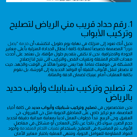
1. رقم حداد قريب مني الرياض لتصليح
وتركيب الأبواب
تخيل أنك تعود إلى منزلك في نهاية يوم طويل، لتكتشف أن
خدمة "يصل
فوراً"
المصممة خصيصاً لمعالجة كافة أعطال الحدادة المنزلية بأعلى معايير
الجودة والاحترافية. نحن لا نكتفي بتقديم حلول مؤقتة، بل نعتمد على أحدث
معدات اللحام المتنقلة وتقنيات القص والتركيب التي تتيح لنا إصلاح
المشكلة في موقعك تماماً. هذا يعني توفيراً هائلاً في الوقت والجهد، حيث
لا نضطر لنقل الأبواب الثقيلة أو النوافذ الحديدية إلى الورشة، بل نقوم
بكافة العمليات أمام عينيك لضمان الدقة والمتانة.
2. تصليح وتركيب شبابيك وأبواب حديد
بالرياض
نحن متخصصون في
تصليح وتركيب شبابيك وأبواب حديد
في كافة أحياء
العاصمة، مع تركيز خاص على المناطق الحيوية مثل حي القيروان، حي
العقيق، وحي الربيع. تبدأ خطوات العمل لدينا بمعاينة ميدانية دقيقة لتحديد
حجم الضرر، سواء كان ناتجاً عن تآكل المعادن أو مشاكل في مفاصل
الأبواب، ثم المباشرة في التصليح باستخدام
تقنيات اللحام المتقدمة
وأجود
المواد المقاومة للعوامل الجوية، وتنتهي العملية باختبار معايير الأمان