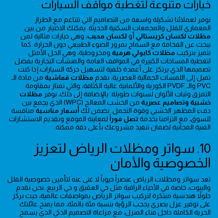
خيارات متنوعة لتغطية مواقف السيارات
نوفر لعملائنا تشكيلة واسعة من التصاميم التي تتناغم مع الطراز
المعماري للفلل والمجمعات السكنية الحديثة. يمكنك الاختيار من بين
مظلات لكسان كريستالي
أو
لكسان محبب
، وهي خيارات مثالية لمن
يبحث عن الفخامة مع السماح بمرور الضوء الطبيعي دون الحرارة. كما
نتميز بتركيب
مظلات كابولي هرمية
ومخروطية، وهي الحل الأمثل
لتغطية المساحات الكبيرة في المواقف العامة والمنشآت التجارية بفضل
تصميمها الذي يرتكز على أعمدة خلفية لتسهيل حركة السيارات.إذا كنت
تميل إلى اللمسات الجمالية العصرية، نقدم
مظلات قماشية
من مادة الـ
PVC والـ PVDF الكورية والألمانية عالية الكثافة، والتي تمتاز بمقاومة
التمزق وثبات الألوان لسنوات طويلة. بالإضافة إلى ذلك، نوفر
مظلات
خشبية وتصاميم عصرية
من الخشب المعالج (WPC) الذي يجمع بين
دفء المظهر الخشبي وقوة التحمل. نضمن لك
أسعار مناسبة
منافسة
للسوق، مع التزامنا بخدمة
تصل فوراً
لمعاينة الموقع وتقديم الاستشارات
الفنية المجانية لضمان تنفيذ مشروعك بأعلى دقة ممكنة.
10. سواتر ومظلات الرياض لتعزيز
الخصوصية والأمان
تعد سواتر ومظلات الرياض عنصراً حيوياً لا غنى عنه لتأمين خصوصية الفلل
والبيوت، خاصة في الأحياء الراقية مثل حي العقيق و حي الربيع. نحن نقدم
حلولاً هندسية مبتكرة لتركيب سواتر الرياض بمواصفات عالمية، حيث نركز
على توفير عزل بصري يحجب الرؤية بنسبة مئة بالمئة، مما يمنح عائلتك
الحرية الكاملة داخل فناء المنزل، مع مراعاة التصميم الذكي الذي يسمح