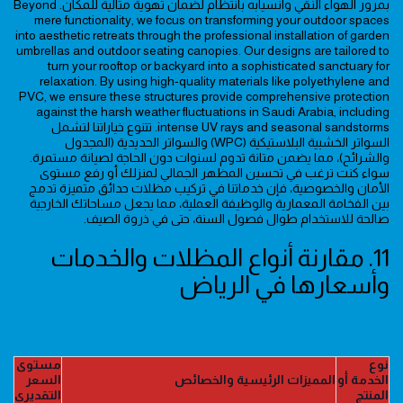
بمرور الهواء النقي وانسيابه بانتظام لضمان تهوية مثالية للمكان. Beyond
mere functionality, we focus on transforming your outdoor spaces
into aesthetic retreats through the professional installation of garden
umbrellas and outdoor seating canopies. Our designs are tailored to
turn your rooftop or backyard into a sophisticated sanctuary for
relaxation. By using high-quality materials like polyethylene and
PVC, we ensure these structures provide comprehensive protection
against the harsh weather fluctuations in Saudi Arabia, including
intense UV rays and seasonal sandstorms. تتنوع خياراتنا لتشمل
السواتر الخشبية البلاستيكية (WPC) والسواتر الحديدية (المجدول
والشرائح)، مما يضمن متانة تدوم لسنوات دون الحاجة لصيانة مستمرة.
سواء كنت ترغب في تحسين المظهر الجمالي لمنزلك أو رفع مستوى
الأمان والخصوصية، فإن خدماتنا في تركيب مظلات حدائق متميزة تدمج
بين الفخامة المعمارية والوظيفة العملية، مما يجعل مساحاتك الخارجية
صالحة للاستخدام طوال فصول السنة، حتى في ذروة الصيف.
11. مقارنة أنواع المظلات والخدمات
وأسعارها في الرياض
نوع
مستوى
الخدمة أو
المميزات الرئيسية والخصائص
السعر
المنتج
التقديري