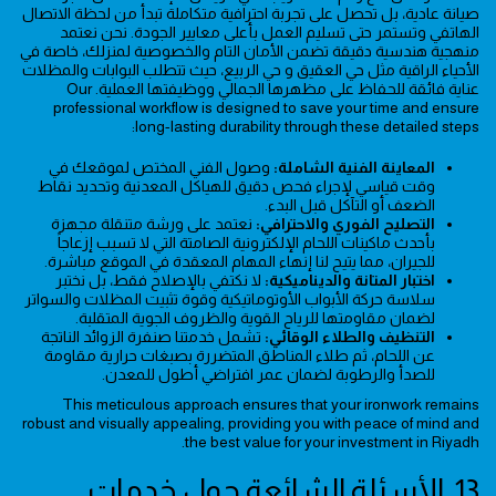
صيانة عادية، بل تحصل على تجربة احترافية متكاملة تبدأ من لحظة الاتصال
الهاتفي وتستمر حتى تسليم العمل بأعلى معايير الجودة. نحن نعتمد
منهجية هندسية دقيقة تضمن الأمان التام والخصوصية لمنزلك، خاصة في
الأحياء الراقية مثل حي العقيق و حي الربيع، حيث تتطلب البوابات والمظلات
عناية فائقة للحفاظ على مظهرها الجمالي ووظيفتها العملية. Our
professional workflow is designed to save your time and ensure
long-lasting durability through these detailed steps:
المعاينة الفنية الشاملة:
وصول الفني المختص لموقعك في
وقت قياسي لإجراء فحص دقيق للهياكل المعدنية وتحديد نقاط
الضعف أو التآكل قبل البدء.
التصليح الفوري والاحترافي:
نعتمد على ورشة متنقلة مجهزة
بأحدث ماكينات اللحام الإلكترونية الصامتة التي لا تسبب إزعاجاً
للجيران، مما يتيح لنا إنهاء المهام المعقدة في الموقع مباشرة.
اختبار المتانة والديناميكية:
لا نكتفي بالإصلاح فقط، بل نختبر
سلاسة حركة الأبواب الأوتوماتيكية وقوة تثبيت المظلات والسواتر
لضمان مقاومتها للرياح القوية والظروف الجوية المتقلبة.
التنظيف والطلاء الوقائي:
تشمل خدمتنا صنفرة الزوائد الناتجة
عن اللحام، ثم طلاء المناطق المتضررة بصبغات حرارية مقاومة
للصدأ والرطوبة لضمان عمر افتراضي أطول للمعدن.
This meticulous approach ensures that your ironwork remains
robust and visually appealing, providing you with peace of mind and
the best value for your investment in Riyadh.
13. الأسئلة الشائعة حول خدمات