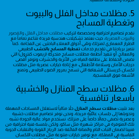
5. مظلات مداخل الفلل والبيوت
وتغطية المسابح
نقدم تصاميم احترافية ومخصصة لتركيب
مظلات مداخل الفلل والقصور
والبيوت العصرية
، حيث نعتمد تشكيلات هندسية فريدة تتناغم تماماً مع
الطراز المعماري لمنزلك وتلبي أذواق العملاء الباحثين عن الفخامة. كما
نتميز بريادتنا في تقديم خدمات
تغطية المسابح بالخشب
الطبيعي
والمعالج، أو تنفيذ أنظمة مظلات مسابح متحركة (ريموت كنترول) التي
تضمن الحفاظ على نظافة المياه من الأتربة والحشرات وتوفر أقصى
درجات الأمان وسلامة الأطفال، مع إتاحة خيارات عصرية مثل مظلات
لكسان كريستالي الشفافة التي تسمح بمرور الضوء الطبيعي وتمنع
الأشعة فوق البنفسجية.
6. مظلات سطح المنازل والخشبية
بأسعار تنافسية
يعد تثبيت
مظلات سطح المنازل
حلاً مثالياً لاستغلال المساحات المهملة
وتحويلها إلى جلسات عائلية مريحة، ونحن نوفر تصاميم مظلات خشبية
وعصرية تضفي جمالاً خاصاً على منزلك. نستخدم مواد عالية الجودة تشبه
تلك المتوفرة في مراكز شهيرة مثل ساكو، ولكن بلمسة فنية احترافية من
فنيينا لضمان الثبات التام والمتانة الفائقة ضد الرياح القوية والتقلبات الجوية
القاسية في المملكة، مع توفير خيارات متنوعة مثل مظلات اللكسان