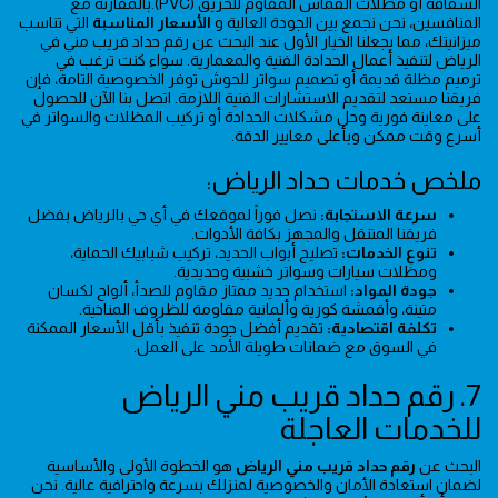
الشفافة أو مظلات القماش المقاوم للحريق (PVC).بالمقارنة مع
المنافسين، نحن نجمع بين الجودة العالية و
الأسعار المناسبة
التي تناسب
ميزانيتك، مما يجعلنا الخيار الأول عند البحث عن رقم حداد قريب مني في
الرياض لتنفيذ أعمال الحدادة الفنية والمعمارية. سواء كنت ترغب في
ترميم مظلة قديمة أو تصميم سواتر للحوش توفر الخصوصية التامة، فإن
فريقنا مستعد لتقديم الاستشارات الفنية اللازمة. اتصل بنا الآن للحصول
على معاينة فورية وحل مشكلات الحدادة أو تركيب المظلات والسواتر في
أسرع وقت ممكن وبأعلى معايير الدقة.
ملخص خدمات حداد الرياض:
سرعة الاستجابة:
نصل فوراً لموقعك في أي حي بالرياض بفضل
فريقنا المتنقل والمجهز بكافة الأدوات.
تنوع الخدمات:
تصليح أبواب الحديد، تركيب شبابيك الحماية،
ومظلات سيارات وسواتر خشبية وحديدية.
جودة المواد:
استخدام حديد ممتاز مقاوم للصدأ، ألواح لكسان
متينة، وأقمشة كورية وألمانية مقاومة للظروف المناخية.
تكلفة اقتصادية:
تقديم أفضل جودة تنفيذ بأقل الأسعار الممكنة
في السوق مع ضمانات طويلة الأمد على العمل.
7. رقم حداد قريب مني الرياض
للخدمات العاجلة
البحث عن
رقم حداد قريب مني الرياض
هو الخطوة الأولى والأساسية
لضمان استعادة الأمان والخصوصية لمنزلك بسرعة واحترافية عالية. نحن