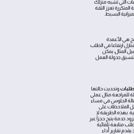
عات التي تشبه منزلك
المتكررة تعزز الثقة
يزانية البسيط.
 هي الأعمدة
ازل ارتفاعا في الطلب
ل المثال، يمكن
تنسيق جدولة العمل
لطلبات
وتحديث حالتها
ة للمراجعة.مثال عملي
صالة الجلوس في مساء
يل الملاحظات على
ية. بهذه الطريقة لا
عداً مهمّاً.خطوات تطبيقية لجعل النظام فعّالاً: 1) اتصل بمزود خدمة يتيح حجزاً عبر
يق، 2) تأكد من وجود خيار اختيار الوقت وتعديل المواعيد بسهولة قبل التأكيد، 3) اطلب متابعة تلقائية
قدم تقارير أداء