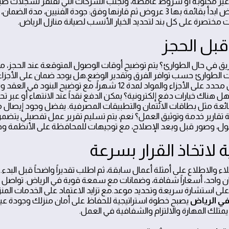
غير مكتوبة أو شروط غامضة، وتجنب الشركات التي تفتقر لسجلات صيان
7. كيف تقارن بين العروض ابدأ بقائمة بها 3 عروض ثم قارنها وفق: جودة الفنيين، 
مختصرة على كل بند لتحديد الخيار الأنسب لصيانة منازل الرياض.
قبل الحجز
يق في حال الطوارئ؟ يتم توضيح أوقات الوصول المتوقعة عند الحجز، م
 حالات الطوارئ حسب توافر الفرق وتقدير الوضع.هل يوجد ضمان على الأجز
نعم، غالباً ما يتوفر ضمان محدد على الأجزاء والمواد لمدة 12 شهراً، مع توضيح ال
 هناك خيارات دفع إلكترونية؟ يمكن الدفع نقداً عند الانتهاء أو عبر تحو
شائعة مثل بطاقات الائتمان والتطبيقات المصرفية. يفضل وجود إيصال
تقارير خدمة وتوثيق العمل؟ نعم، يتم تسليم تقرير عمل تفصيلي يتضمن ا
ل، وصور قبل وبعد الإصلاح، مع توجيهات للمحافظة على الأنظمة وخطط
لاتخاذ القرار بسرعة
لاء والاطلاع على أمثلة أعمال سابقة، ثم اطلب تقديراً واضحاً قبل البدء.
واحد، أسعاراً شفافة، وضمانات مع سمعة قوية في الرياض. تواصل مع
في الرياض
يصبح خطوة استراتيجية للحفاظ على أمان منزلك وجودة عي
يمتلك المهارة والالتزام والشفافية في العمل.