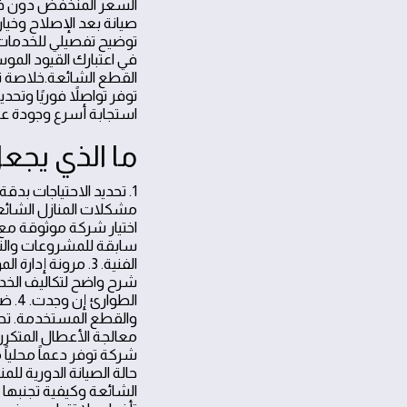
السعر المنخفض دون فح
توضيح تفصيلي للخدمات
في اعتبارك القيود المو
القطع الشائعة.خلاصة تطب
توفر تواصلاً فوريًا و
استجابة أسرع وجودة عال
ما الذي يجعل
1. تحديد الاحتياجات بد
اختيار شركة موثوقة مع
سابقة للمشروعات والت
الفنية. 3. مرونة
شرح واضح لتكاليف الخد
الطو
شركة توفر دعماً محليا
الشائعة وكيفية تجنبها ل