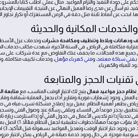
 على جودة التنفيذ والتزام المواعيد. مثال عملي: اطلب كتاباً بالمشرو
، ثم اسأل عن مدى رضا العميل النهائي عن النتيجة. التقييمات الإيجابية 
 ابحث عن أنماط ثابتة مثل دقة في الزمن المستغرَك أو تكرار تجاوز الم
لخدمات المكانية والحديثة
يف ودهانات وبلاط وتنظيف ومكافحة حشرات
وخدمات عزل الأسطح
زلية متكاملة في الرياض. في السنة الأخيرة، شهدت مكاتب خدمات المن
جميع هذه المجالات، ما يخفف عنك التفاوض مع عدة شركات. على سبي
ـ
فني سباكة معتمد
، و
فني كهرباء مؤهل
، وخدمات تكييف متكاملة، و
 للمياه والكهرباء.
 تقنيات الحجز والمتابعة
نظام حجز مواعيد فعال
يتيح لك اختيار الوقت المناسب، مع
متابعة ا
العمل. وجود إشعارات فورية وتقارير أداء يجعل العملية شفافة وقابل
لرياض يظهر أهمية النظام: عميل يريد إصلاح مشكلة تسرب مياه في 
تطبيق، يحجز موعداً في المساء، ويتلقى رسالة عند وصول الفني وتسج
قى تحديثاً إذا تم تكديس الأعمال في جدول الفنّي أو إذا استلزمت زيارة ثان
ينتظر العميل بلا سبب ولا يفوّت مو
الهاتف والتطب
سبوعية موجزة. في حال وجود خدمة صيانة في الرياض، يمكن اختيار مزود ي