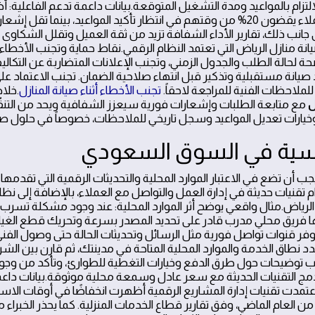
زام بالمواعيد ومدة التشغيل المتوقعة.بيانات داعمة تدعم الفاعلية:
الخدمات المنزلية أن العملاء يقضون 20% من وقتهم في انتظار تأكيد المواعيد، بينما 
منازل الرياض التي تعتمد النظام الرقمي.نقاط حماية وتجنب الأخطاء: ل
حة لحالة الطلب والجدول الزمني، وتجنب الإعلانات المتضاربة عن التكا
 صيانة مستقبلية وتذكير قبل انتهاء صلاحية الضمان. تجنب الاعتماد 
ملاحظات الفنية للمراجعة لاحقاً.
تجنب الأخطاء أثناء صيانة المنازل
.خلا
ل
مع متابعة الطلبات وإشعارات فورية سيعزز الشفافية ويحد من التنق
ء وخيارات تعديل المواعيد وسجل تاريخي للملاحظات، خصوصاً في حلول صيا
نافسية في السوق السعودي
يجب أن تضع في الاعتبار الموارد المحلية والتحديثات الرقمية التي تقدمه
تقنيات حديثة في إدارة العمل والتواصل مع العملاء، بالإضافة إلى نظ
رياض.مثال واقعي يوضح أثر الموارد المحلية: عند وجود مشكلة تسرب
 فريق محلي مدرب قادر على تحديد المصدر بسرعة وتحريك قطع الغيار
 توفر قنوات تواصل فورية مثل الرسائل وتحديثات الحالة حتى وصول ال
دد نطاق الخدمة والموارد المحلية المتاحة في مدينتك، ثم قارن بين الشرك
اطلب توضيحات حول طرق الدفع وخيارات التغطية للطوارئ، وتأكد من وجو
 يدمج التقنيات الحديثة مع سعر عادل وسمعة محلية موثوقة.بيانات دا
 اعتمدت تقنيات إدارة المشاريع الرقمية أظهرت انخفاضًا في أوقات الاس
من العام الماضي، وفق تقارير قطاع الخدمات المنزلية. كما يحذر الخبراء