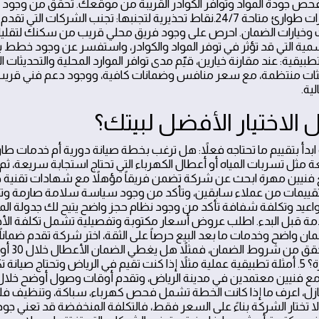
ص جودة المواد وتوافر الكوادر القريبة من موقعك. تحقق من وجو
صيانة بعد الإصلاح وخيارات طوارئ متاحة 24/7.نقاط تحذيرية لتجنبها: تجنب الشر
 وخيارات الضمان. احرص على وجود فريق محلي قريب من سكنك لتقلي
سمية التي قد تؤثر في توفر المواد والكوادر، واستفسر عن وجود خطط ب
يقية: عند مقارنة خيارين، قيّم مدى توافر الموارد المحلية والتحديثات ا
تحديثات منتظمة، مع سعر منافس وضمانات كافية، ووجود دعم فني قري
ية.
 الاختيار الأفضل لبيتك؟
قة ابدأ بتقييم ما تحتاجه فعلاً: هل ترغب بخطة صيانة دورية أم خدمات 
 فنيين مهرة ابحث عن شركة تضمن فريقاً مؤهلاً مع شهادات تقنية حد
قييمات من عملاء سابقين، وتأكد من وجود سياسة سلامة صارمة وت
 إدارة المواعيد وتكلفة شفافة تأكد من وجود نظام حجز واضح يتيح لك جدولة 
مة قبل البدء. اطلب عروض أسعار مكتوبة وتفصيلية تشمل تكلفة الأج
ارئ إن وجدت. 4. ضمان واضح وخدمات ما بعد البيع حرصاً على الثقة، اختر شركة تقدم ضم
معالجة الأعطال المتكررة؟ 5. أمثلة تطبيقية عملية مثلاً إذا كنت تقيم في الرياض وتحتا
ً مع فنيين معتمدين في مدينة الرياض، وتقدم أوقات وصول أوضح خلال
ا تختار الشركة بناءً على السعر فقط، فالتكلفة المنخفضة قد تعني جود