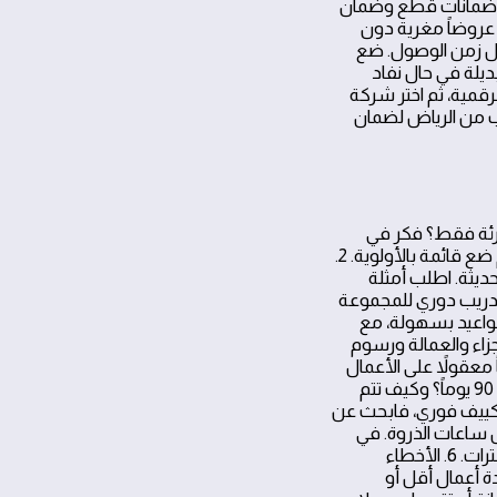
د ضمانات قطع وضمان
كات التي تقدم عروضاً مغرية دون
ل زمن الوصول. ضع
ديلة في حال نفاد
لرقمية، ثم اختر شركة
ب من الرياض لضمان
طارئة فقط؟ فكر في
مشكلات المنازل الشائعة مثل تسربات المياه أو أعطال الكهرباء التي تحتاج استجابة سريعة، ثم ضع قائمة بالأولوية. 2.
يثة. اطلب أمثلة
دريب دوري للمجموعة
المواعيد بسهولة، مع
زاء والعمالة ورسوم
اناً معقولاً على الأعمال
والقطع المستخدمة. تحقق من شروط الضمان، فمثلاً هل يغطي الضمان الأعطال خلال 30 أو 90 يوماً؟ وكيف تتم
ج صيانة تكييف فوري، فابحث عن
 ساعات الذروة. في
حالة الصيانة الدورية للمنازل، اعرف ما إذا كانت الخطة تشمل فحص كهرباء، سباكة، وتنظيف فلترات. 6. الأخطاء
ة أعمال أقل أو