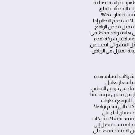
 أظهرت دراسة لصناعة
تقل إشعارات التحديثات القلق
وتقلل إعادة الجدولة. إلى جانب ذلك، تقارير الأداء الشفافة تزيد من ثقة العميل وتقلل الشكاوى بنسبة تقارب 15%
ا تستخدم النظام إذا
ليف قبل فحص الواقع.
على هاتف واحد فقط في
صة: اختيار شركة تقدم
ّل العشوائي. ابحث عن
نة المنازل في الرياض.
ا شركات الصيانة. هذه
ام أسعار يعادل
 ماء في حوض المطبخ،
 من مخازن قريبة، مما
فني للموقع.خطوات
ات التي تقدم تواصلًا
د ضمان أداء على
عمة قد تقنعك: شركات
تجابة بنسبة تصل إلى
 من الاعتماد فقط على