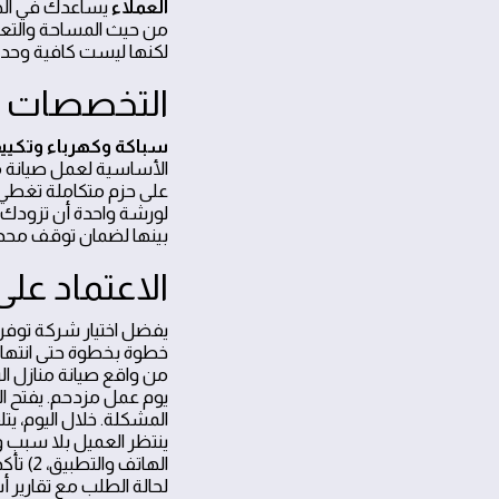
العملاء
يساعدك في الحكم
من حيث المساحة والتعقيد
لكنها ليست كافية وحدها.
التخصصات وا
سباكة وكهرباء وتكي
الأساسية لعمل صيانة من
على حزم متكاملة تغطي 
لورشة واحدة أن تزودك ب
بينها لضمان توقف محدود
الاعتماد على
يفضل اختيار شركة توفر
خطوة بخطوة حتى انتهاء 
من واقع صيانة منازل ا
يوم عمل مزدحم. يفتح ال
المشكلة. خلال اليوم، يتل
لحالة الطلب مع تقارير أ