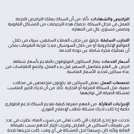
التراخيص والشهادات
: تأكد من أن السباك يمتلك التراخيص اللازمة
للعمل في مجال السباكة. تحميك هذه الترخيصات من المشاكل القانونية
وتضمن مستوى عالٍ من المهارة.
التجارب السابقة
: تحقق من تجارب العملاء السابقين، سواء من خلال
المواقع الإلكترونية أو من خلال السوشيال ميديا. قراءة التقييمات يمكن
أن تعطيك فكرة شاملة عن جودة الخدمة.
أسعار الخدمات
: يمتاز السباكون الموثوقون بالتقديم بأسعار شفافة.
احرص على العلم بتفاصيل التسعير قبل بدء العمل، واجمع الاقتباسات من
عدة سباكين لتحديد الأسعار المناسبة.
تخصصات العمل
: بعض السباكين قد يكونون متخصصين في مجالات
معينة، مثل السباكة المنزلية أو التجارية. تأكد من أن لديك الخبير المناسب
لمشكلة الصيانة التي تواجهها.
الإجراءات الطارئة
: من المهم معرفة كيفية تقديم السباك لدعم الطوارئ،
خاصةً إذا كانت لديك مشكلة تتطلب الإصلاح الفوري.
تحدثت مع إحدى الجارات التي كانت تعاني من تسرب المياه. نظرت في عدد
من تقييمات السباكين في العارض وقررت اختيار أحدهم بسبب تقييماته
العالية ولأنه كان مستعدًا لحل المشكلة في أي وقت. كانت تجربتها ناجحة