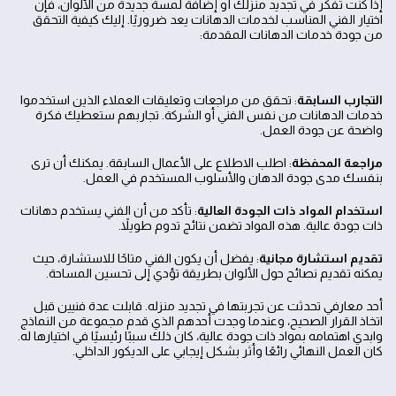
إذا كنت تفكر في تجديد منزلك أو إضافة لمسة جديدة من الألوان، فإن
اختيار الفني المناسب لخدمات الدهانات يعد ضروريًا. إليك كيفية التحقق
من جودة خدمات الدهانات المقدمة:
التجارب السابقة
: تحقق من مراجعات وتعليقات العملاء الذين استخدموا
خدمات الدهانات من نفس الفني أو الشركة. تجاربهم ستعطيك فكرة
واضحة عن جودة العمل.
مراجعة المحفظة
: اطلب الاطلاع على الأعمال السابقة. يمكنك أن ترى
بنفسك مدى جودة الدهان والأسلوب المستخدم في العمل.
استخدام المواد ذات الجودة العالية
: تأكد من أن الفني يستخدم دهانات
ذات جودة عالية. هذه المواد تضمن نتائج تدوم طويلاً.
تقديم استشارة مجانية
: يفضل أن يكون الفني متاحًا للاستشارة، حيث
يمكنه تقديم نصائح حول الألوان بطريقة تؤدي إلى تحسين المساحة.
أحد معارفي تحدثت عن تجربتها في تجديد منزله. قابلت عدة فنيين قبل
اتخاذ القرار الصحيح، وعندما وجدت أحدهم الذي قدم مجموعة من النماذج
وابدي اهتمامه بمواد ذات جودة عالية، كان ذلك سببًا رئيسيًا في اختيارها له.
كان العمل النهائي رائعًا وأثر بشكل إيجابي على الديكور الداخلي.