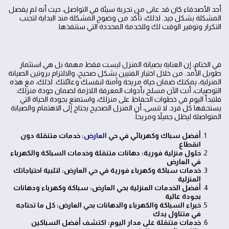
أحد الأصدقاء كان قد عانى من تجربة سيئة في التواصل، حيث أنه لم يفصل
المشكلة بشكل جيد. لذلك، تأكد من وضوح المشكلة منذ البداية لتجنب
التكرار وتوفير الوقت لك وللخدمة المحددة التي ستنفذها.
في الختام، إن العناية بصيانة المنزل ليست فقط مهمة بل هي استثمار
طويل الأمد. من خلال اختيار الفنيين بشكل صحيح، والالتزام بروتين الصيانة
المنزلية، يمكنك ضمان حياة مريحة وآمنة لنفسك وعائلتك. لذلك، مع هذه
التوصيات، أنت الآن مسلح بأدوات المعرفة اللازمة لضمان جودة منزلك.
فلتبدأ اليوم في خطوات الحفاظ على منزلك، واستمتع بجودة الحياة التي
يستحقها كل فرد. لا تنسى، أن المنزل الصحيح يحتاج إلى الاهتمام والصيانة
المتواصلة ليظل جميلاً ومريحاً.
أفضل سباك وكهربائي في حي
العارض
: خدمات متنقلة دون
انقطاع
حلول منزلية فورية: دهانات متنقلة وخدمات السباكة والكهرباء
في العارض
خدمات سباكة وكهرباء فورية في حي العارض: لتلبية احتياجاتك
المنزلية
أفضل الخدمات المنزلية بحي العارض: سباكة وكهرباء ودهانات
بجودة عالية
خبراء السباكة والكهرباء والدهانات بحي العارض: كل ما تحتاجه
في متناول يدك
خدمات متنقلة على مدار اليوم: اكتشف أفضل السباكين