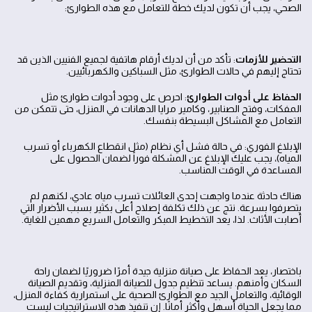
الصحي، يجب أن تكون لديك خطة للتعامل مع هذه الطوارئ:
التحضير للأزمات
: تأكد من أن لديك أرقام هاتفية لجميع الفنيين الذين قد
تحتاج إليهم في حالات الطوارئ، مثل السباكين والكهربائيين.
الحفاظ على أدوات الطوارئ
: احرص على وجود أدوات طوارئ مثل
المفكات، وفتح الصنابير، وكامير مرايا الدهانات في المنزل، حتى تتمكن من
التعامل مع المشاكل البسيطة بنفسك.
الإبلاغ الفوري: في حالة فشل أي نظام (مثل انقطاع الكهرباء أو تسرب
المياه)، يجب عليك الإبلاغ عن المشكلة فوراً لضمان الحصول على
المساعدة في الوقت المناسب.
هناك حادثة عندما واجهت إحدى العائلات تسرب مياه عادي، لكنهم لم
يتصرفوا بسرعة. نتج عن ذلك تكلفة إصلاح أعلى بكثير بسبب الأضرار التي
أصابت الأثاث. لذا، يعد التخطيط المبكر والتعامل السريع مهمين للغاية.
باختصار، يعد الحفاظ على صيانة منزلية جيدة أمرًا ضروريًا لضمان راحة
السكان وأمنهم. يساعد تنظيم جدول للصيانة المنزلية، وتقديم الصيانة
الوقائية، والتعامل الجيد مع الطوارئ الصحية على استمرارية كفاءة المنزل،
مما يجعل الحياة أسهل وأكثر أمانًا. إن تنفيذ هذه الاستراتيجيات ليست