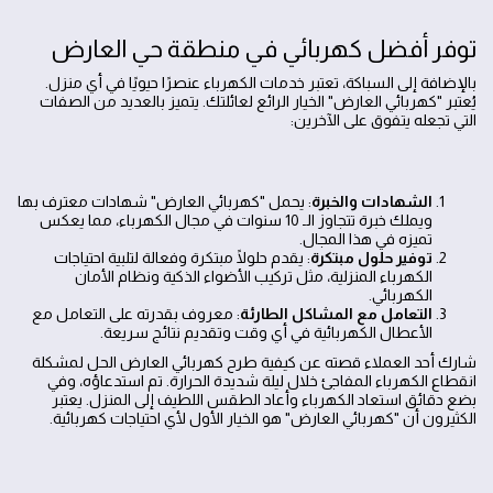
توفر أفضل كهربائي في منطقة حي العارض
بالإضافة إلى السباكة، تعتبر خدمات الكهرباء عنصرًا حيويًا في أي منزل.
يُعتبر "كهربائي العارض" الخيار الرائع لعائلتك. يتميز بالعديد من الصفات
التي تجعله يتفوق على الآخرين:
الشهادات والخبرة
: يحمل "كهربائي العارض" شهادات معترف بها
ويملك خبرة تتجاوز الـ 10 سنوات في مجال الكهرباء، مما يعكس
تميزه في هذا المجال.
توفير حلول مبتكرة
: يقدم حلولًا مبتكرة وفعالة لتلبية احتياجات
الكهرباء المنزلية، مثل تركيب الأضواء الذكية ونظام الأمان
الكهربائي.
التعامل مع المشاكل الطارئة
: معروف بقدرته على التعامل مع
الأعطال الكهربائية في أي وقت وتقديم نتائج سريعة.
شارك أحد العملاء قصته عن كيفية طرح كهربائي العارض الحل لمشكلة
انقطاع الكهرباء المفاجئ خلال ليلة شديدة الحرارة. تم استدعاؤه، وفي
بضع دقائق استعاد الكهرباء وأعاد الطقس اللطيف إلى المنزل. يعتبر
الكثيرون أن "كهربائي العارض" هو الخيار الأول لأي احتياجات كهربائية.