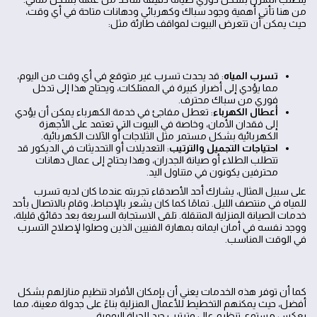
من هنا تأتي أهمية وجود سباك وكهربائي ودهانات متاحة في أي وقت،
حيث يمكن أن تتعرض البيوت لمواقف طارئة مثل:
تسرب المياه
: قد يحدث تسرب غير متوقع في أي وقت من اليوم،
مما يؤدي إلى أضرار كبيرة في الممتلكات، ويحتاج هذا إلى تدخل
فوري من سباك محترف.
أعطال الكهرباء
: تعطل مفاجئ في خدمة الكهرباء يمكن أن يؤدي
إلى فقدان الأمان، وخاصة في البيوت التي تعتمد على الأجهزة
الكهربائية بشكل مستمر مثل الثلاجات أو الآلات الكهربائية.
احتياجات التجميل والترتيب
: التعديلات أو التحديثات في الديكور قد
تتطلب الطلاء أو صيانة الجدران، وهذا يحتاج إلى عمال دهانات
محترفين يكونون في متناول اليد.
على سبيل المثال، يشارك أحد الأصدقاء تجربته عندما كان لديه تسرب
للمياه في منتصف الليل. تمامًا كما كان يشعر بالإحباط، وقام بالاتصال بأحد
خدمات الصيانة المنزلية المتنقلة. تلقى الاستجابة السريعة بعد دقائق قليلة،
ووجد نفسه في أمان ايمانه بمهارة الفنيين الذين وصلوا لإصلاح التسرب
في الوقت المناسب.
كما أن توفر هذه الخدمات يعني أن بإمكان الأفراد تنظيم منازلهم بشكل
أفضل، حيث يمكنهم التخطيط للأعمال المنزلية بناءً على جدولة معينة، مما
يعكس مستوى تنظيم عالٍ وترتيب جيد للحياة اليومية.