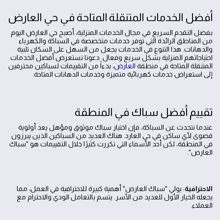
أفضل الخدمات المتنقلة المتاحة في حي العارض
بفضل التقدم السريع في مجال الخدمات المنزلية، أصبح حي العارض اليوم
من المناطق الرائدة التي توفر خدمات متخصصة في السباكة والكهرباء
والدهانات. هذا التنوع في الخدمات يجعل من السهل على السكان تلبية
احتياجاتهم المنزلية بشكل سريع وفعال. دعونا نستعرض أفضل الخدمات
المتنقلة المتاحة في منطقة
العارض
، بدءاً من التقييمات لسباكين محترفين
إلى استعراض خدمات كهربائية متميزة وخدمات الدهانات المتاحة.
تقييم أفضل سباك في المنطقة
عندما نتحدث عن السباكة، فإن اختيار سباك موثوق ومؤهل يعد أولوية
قصوى لأي ساكن في حي العارد. هناك العديد من السباكين الذين يبرزون
في المنطقة، لكن أحد الأسماء التي تكررت كثيرًا خلال التقييمات هو "سباك
العارض".
الاحترافية
: يولي "سباك العارض" أهمية كبيرة للاحترافية في العمل، مما
يجعله الخيار الأول للعديد من الأسر. يتسم بالتعامل الودي والاحترام مع
العملاء.