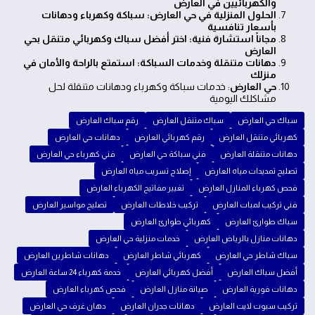
والكهربائيين في العارض
الحلول المنزلية في حي العارض: سباكة وكهرباء ودهانات
بأسعار تنافسية
مجاناً استشارة فنية: اختر أفضل سباك وكهربائي متنقل بحي
العارض
دهانات متنقلة وخدمات السباكة: استمتع بالراحة والأمان في
منزلك
حي العارض
: خدمات سباكة وكهرباء ودهانات متنقلة لحل
مشاكلك اليومية
سباك حي العارض
سباك متنقل العارض
رقم سباك العارض
كهربائي متنقل العارض
رقم كهربائي العارض
دهانات حي العارض
دهانات متنقلة العارض
فني سباكة حي العارض
فني كهرباء حي العارض
تصليح تمديدات مياه العارض
إصلاح تسريب مياه العارض
فحص كهرباء المنازل العارض
تغيير مفاتيح الكهرباء العارض
فني تركيب لمبات العارض
تركيب خلاطات العارض
تصليح مواسير العارض
سباك طوارئ العارض
كهربائي طوارئ العارض
دهانات منازل بالرياض العارض
خدمات منزلية حي العارض
سباك شاطر حي العارض
كهربائي شاطر العارض
دهانات شاطرين العارض
أفضل سباك العارض
أفضل كهربائي العارض
خدمة كهرباء 24 ساعة العارض
دهانات فورية العارض
صيانة منازل العارض
فحص كهرباء العارض
تركيب سبوت لايت العارض
دهانات جدران العارض
دهان غرف حي العارض