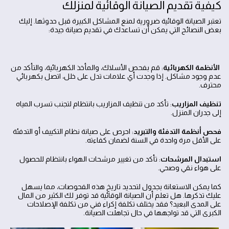
كيفية تقديم الصيانة الوقائية لمنزلك
تعتبر الصيانة الوقائية ضرورية لمنع المشاكل الكبيرة قبل حدوثها. إليك
بعض النصائح التي يمكن أن تساعدك في تقديم صيانة جيدة:
الأنظمة الكهربائية
: قم بفحص الأسلاك، والمأخذ الكهربائية، والتأكد من
عدم وجود مشاكل. إذا وجدت أي علامات تدل على خلل، اتصل بكهربائي
محترف.
تنظيف المزاريب
: تأكد من تنظيف المزاريب بانتظام لتجنب تسرب المياه
إلى جدران المنزل.
فحص أنظمة التدفئة والتبريد
: احرص على صيانة نظام التكييف أو التدفئة
على الأقل مرة واحدة في السنة لضمان كفاءته.
استبدال المرشحات
: تأكد من تغيير مرشحات الهواء بانتظام للحصول
على هواء نقي وصحي.
كما يمكن الاستعانة بجدول لتحديد تاريخ هذه الفحوصات، مما يسهل
عليك تذكرها. هل تعلم أن الصيانة الوقائية قد توفر لك الكثير من المال
على المدى البعيد؟ فقد يختلف تكلفة إكراء فني من تكلفة الإصلاحات
الكبرى التي قد تواجهها في حال تجاهلت الصيانة.