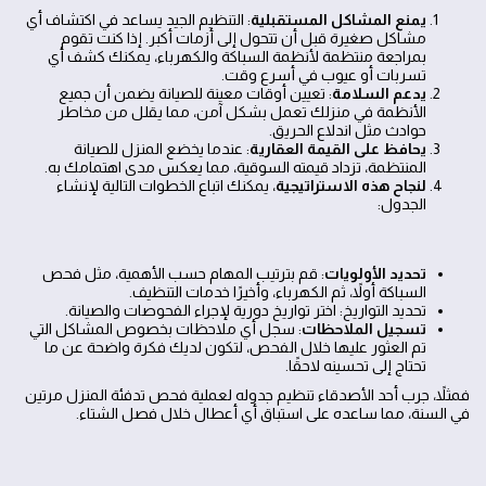
يمنع المشاكل المستقبلية
: التنظيم الجيد يساعد في اكتشاف أي
مشاكل صغيرة قبل أن تتحول إلى أزمات أكبر. إذا كنت تقوم
بمراجعة منتظمة لأنظمة السباكة والكهرباء، يمكنك كشف أي
تسربات أو عيوب في أسرع وقت.
يدعم السلامة
: تعيين أوقات معينة للصيانة يضمن أن جميع
الأنظمة في منزلك تعمل بشكل آمن، مما يقلل من مخاطر
حوادث مثل اندلاع الحريق.
يحافظ على القيمة العقارية
: عندما يخضع المنزل للصيانة
المنتظمة، تزداد قيمته السوقية، مما يعكس مدى اهتمامك به.
لنجاح هذه الاستراتيجية
، يمكنك اتباع الخطوات التالية لإنشاء
الجدول:
تحديد الأولويات
: قم بترتيب المهام حسب الأهمية، مثل فحص
السباكة أولاً، ثم الكهرباء، وأخيرًا خدمات التنظيف.
تحديد التواريخ: اختر تواريخ دورية لإجراء الفحوصات والصيانة.
تسجيل الملاحظات
: سجل أي ملاحظات بخصوص المشاكل التي
تم العثور عليها خلال الفحص، لتكون لديك فكرة واضحة عن ما
تحتاج إلى تحسينه لاحقًا.
فمثلاً، جرب أحد الأصدقاء تنظيم جدوله لعملية فحص تدفئة المنزل مرتين
في السنة، مما ساعده على استباق أي أعطال خلال فصل الشتاء.