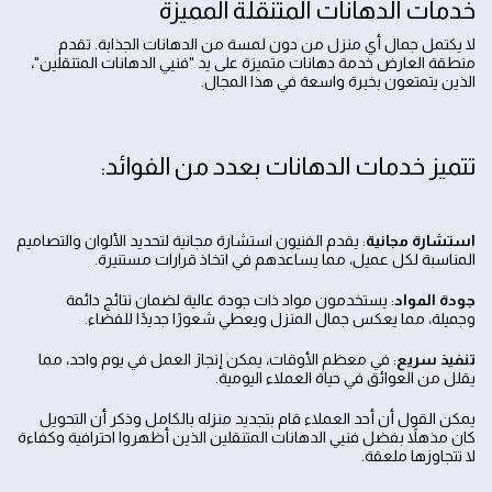
خدمات الدهانات المتنقلة المميزة
لا يكتمل جمال أي منزل من دون لمسة من الدهانات الجذابة. تقدم
منطقة العارض خدمة دهانات متميزة على يد "فنيي الدهانات المتنقلين"،
الذين يتمتعون بخبرة واسعة في هذا المجال.
تتميز خدمات الدهانات بعدد من الفوائد:
استشارة مجانية
: يقدم الفنيون استشارة مجانية لتحديد الألوان والتصاميم
المناسبة لكل عميل، مما يساعدهم في اتخاذ قرارات مستنيرة.
جودة المواد
: يستخدمون مواد ذات جودة عالية لضمان نتائج دائمة
وجميلة، مما يعكس جمال المنزل ويعطي شعورًا جديدًا للفضاء.
تنفيذ سريع
: في معظم الأوقات، يمكن إنجاز العمل في يوم واحد، مما
يقلل من العوائق في حياة العملاء اليومية.
يمكن القول أن أحد العملاء قام بتجديد منزله بالكامل وذكر أن التحويل
كان مذهلاً بفضل فنيي الدهانات المتنقلين الذين أظهروا احترافية وكفاءة
لا تتجاوزها ملعقة.