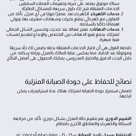
سباك موثوق يعتمد على خبرته وتقييمات العملاء السابقين.
الخدمات المتنقلة تتيح لك حلول سريعة للمشاكل الطارئة.
خدمات الكهرباء
: الكهرباء تعد عنصرًا حيويًا في أي منزل. تأكد من
التعاون مع كهربائي يتمتع بخبرات وشهادات معترف بها، ويولي
اهتمامًا خاصًا بالسلامة.
خدمات الدهانات
: تعتبر فعالة عند تحديث وتحسين الشكل الجمالي
لمنزلك. يجمع فنيو الدهانات بين التخصص والإبداع لتقديم لمسات
فنية مبهرة.
خلاصة القول هي أن اختيار الخدمات المتنقلة بدقة يضمن لك حلاً سريعًا
وموثوقًا عند الحاجة، مما يعكس عناية المالك بالمنزل وراحة سكانه. من
خلال البحث الدقيق والاختيار المدروس، يمكنك الحصول على أفضل النتائج.
نصائح للحفاظ على جودة الصيانة المنزلية
لضمان استمرار جودة الصيانة لمنزلك، هناك عدة استراتيجيات يمكن
اتباعها:
التقييم الدوري
: قم بتقييم حالة المنزل بشكل دوري. تأكد من مراجعة
السباكة والكهرباء والمناطق الأخرى بانتظام.
الاحتفاظ بسجل تاريخ الصيانة
: سجّل كل عملية صيانة أو إصلاح تم