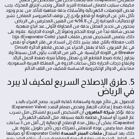
مكيفات سبليت لضمان استعادة التبريد المثالي وتجنب احتراق المحرك. يجب
فحص التوصيلات الكهربائية والأسلاك بدقة متناهية للتأكد من عدم وجود
تآكل ناتج عن الرطوبة أو قطع يؤدي إلى توقف الكمبروسر المفاجئ. تشير
الإحصائيات الميدانية إلى أن 96.8% من الفنيين المحترفين في الرياض
ينجحون في تحديد العطل بدقة من المحاولة الأولى عند اتباع منهجية
فحص شاملة تبدأ من لوحة التحكم وصولاً إلى الوحدة الخارجية. علاوة على
ذلك، يتضمن التشخيص فحص ملفات المبخر (Evaporator Coils)؛ فإذا
كانت مغطاة بالثلج، فقد يشير ذلك إلى انسداد في فلتر الهواء أو نقص
في غاز الفريون. كما لا يغفل الخبراء عن فحص قاطع الدائرة (Circuit
Breaker) في اللوحة الرئيسية. في كثير من الحالات، يكون الحل بسيطاً ولا
يتجاوز إعادة ضبط القاطع الذي تعطل وقائياً نتيجة ضغط الحمل الزائد
وارتفاع درجات الحرارة خلال ساعات الذروة في المملكة العربية السعودية،
مما يحمي الدوائر الإلكترونية الحساسة للمكيف من التلف الدائم.
5. طرق الإصلاح السريع لمكيف لا يبرد
في الرياض
للحصول على نتائج فورية واستعادة كفاءة التبريد، ينصح الخبراء بالبدء
بإعادة ضبط إعدادات الجهاز وفحص صمام التمدد (Expansion Valve)
بدقة. تؤكد
شركة الماهرون
أن التشخيص السريع لمشاكل مثل تسرب
غاز المبرد أو استبدال قطعة تالفة بسيطة، مثل المكثف الكهربائي
(Capacitor)، يمكن أن يقلل مدة الإصلاح الإجمالية إلى أقل من 3 ساعات
فقط، مما يضمن عودة الانتعاش لمنزلك دون تأخير طويل.علاوة على
ذلك، يعد استبدال
ملفات المبخر المجمدة
(Evaporator Coils) أو صيانتها
من الحلول الجذرية لاستعادة البرودة المفقودة؛ حيث أن تراكم الجليد يمنع