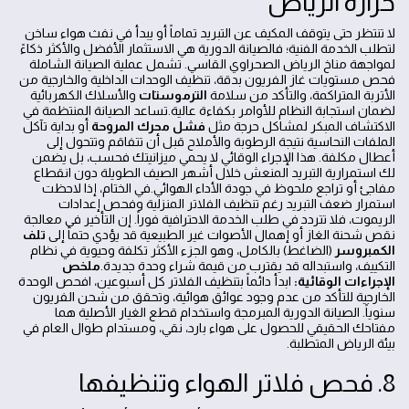
حرارة الرياض
لا تنتظر حتى يتوقف المكيف عن التبريد تماماً أو يبدأ في نفث هواء ساخن
لتطلب الخدمة الفنية؛ فالصيانة الدورية هي الاستثمار الأفضل والأكثر ذكاءً
لمواجهة مناخ الرياض الصحراوي القاسي. تشمل عملية الصيانة الشاملة
فحص مستويات غاز الفريون بدقة، تنظيف الوحدات الداخلية والخارجية من
الأتربة المتراكمة، والتأكد من سلامة
الترموستات
والأسلاك الكهربائية
لضمان استجابة النظام للأوامر بكفاءة عالية.تساعد الصيانة المنتظمة في
الاكتشاف المبكر لمشاكل حرجة مثل
فشل محرك المروحة
أو بداية تآكل
الملفات النحاسية نتيجة الرطوبة والأملاح قبل أن تتفاقم وتتحول إلى
أعطال مكلفة. هذا الإجراء الوقائي لا يحمي ميزانيتك فحسب، بل يضمن
لك استمرارية التبريد المنعش خلال أشهر الصيف الطويلة دون انقطاع
مفاجئ أو تراجع ملحوظ في جودة الأداء الهوائي.في الختام، إذا لاحظت
استمرار ضعف التبريد رغم تنظيف الفلاتر المنزلية وفحص إعدادات
الريموت، فلا تتردد في طلب الخدمة الاحترافية فوراً. إن التأخير في معالجة
نقص شحنة الغاز أو إهمال الأصوات غير الطبيعية قد يؤدي حتماً إلى
تلف
الكمبروسر
(الضاغط) بالكامل، وهو الجزء الأكثر تكلفة وحيوية في نظام
التكييف، واستبداله قد يقترب من قيمة شراء وحدة جديدة.
ملخص
الإجراءات الوقائية:
ابدأ دائماً بتنظيف الفلاتر كل أسبوعين، افحص الوحدة
الخارجية للتأكد من عدم وجود عوائق هوائية، وتحقق من شحن الفريون
سنوياً. الصيانة الدورية المبرمجة واستخدام قطع الغيار الأصلية هما
مفتاحك الحقيقي للحصول على هواء بارد، نقي، ومستدام طوال العام في
بيئة الرياض المتطلبة.
8. فحص فلاتر الهواء وتنظيفها