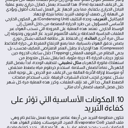
على الزعانف المعدنية (Fins). هذا الانسداد يعمل كعازل حراري يمنع عملية
التبادل الحراري بكفاءة، مما يجبر الجهاز على العمل لساعات أطول ويؤدي
في النهاية إلى ضعف أو توقف التبريد تماماً نتيجة الإجهاد
الميكانيكي.
التعريف:
وحدة التكثيف (Condensing Unit) هي المكون الخارجي
الأساسي المسؤول عن طرد الحرارة الممتصة من داخل المنزل إلى
الوسط الخارجي. تعتمد هذه العملية على المروحة التي تسحب الهواء عبر
الملفات النحاسية المحاطة بزعانف الألمنيوم لتبريد غاز الفريون وتحويله إلى
سائل مرة أخرى.
الفائدة:
إن الحفاظ على نظافة المكثف بشكل دوري
يضمن تدفق الهواء بانسيابية، مما يمنع الارتفاع المفرط في حرارة الضاغط
(Compressor). هذا الإجراء لا يطيل العمر الافتراضي للمكيف فحسب، بل
يحمي النظام من التوقف المفاجئ (Tripping) خلال ساعات الذروة حين
تتجاوز درجات الحرارة 45 درجة مئوية، كما يقلل بشكل ملحوظ من
استهلاك فاتورة الكهرباء.
مثال تطبيقي:
لتنظيف الوحدة، ابدأ بفصل التيار
الكهربائي تماماً لضمان السلامة. استخدم خرطوم مياه بضغط منخفض
أو متوسط لإزالة الأتربة العالقة بين الزعانف، مع الحرص على توجيه الماء
بشكل عمودي لتجنب انحناء الشفرات الرقيقة. تجنب استخدام مضخات
الضغط العالي جداً التي قد تتلف الملفات، وكرر هذه العملية مرة كل شهر
خلال فصل الصيف لضمان أداء مثالي.
10. المكونات الأساسية التي تؤثر على
كفاءة التبريد
تتكون منظومة التبريد من أربعة عناصر محورية تعمل بتناغم تام وهي:
ملف المبخر (Evaporator Coil)، المبرد، الترموستات، وفلاتر الهواء. هذه
المكونات ليست مجرد قطع غيار، بل هي الأعمدة التي تحدد كفاءة وقدرة