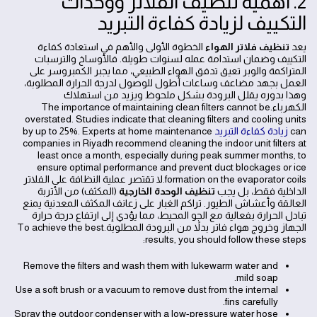
2. أهمية تنظيف الفلاتر ووحدات
التكييف لزيادة كفاءة التبريد
يعد
تنظيف فلاتر الهواء
الخطوة الأولى والأهم في استعادة كفاءة
التكييف وضمان استدامة عمله لسنوات طويلة. فالأوساخ والترسبات
المتراكمة والوبر تعيق تدفق الهواء الطبيعي، مما يجبر الكمبروسر على
العمل بجهد مضاعف وساعات أطول للوصول لدرجة الحرارة المطلوبة،
وهذا بدوره يقلل البرودة بشكل ملحوظ ويزيد من استهلاك
الكهرباء.The importance of maintaining clean filters cannot be
overstated. Studies indicate that cleaning filters and cooling units
can
زيادة كفاءة التبريد
by up to 25%. Experts at home maintenance
companies in Riyadh recommend cleaning the indoor unit filters at
least once a month, especially during peak summer months, to
ensure optimal performance and prevent duct blockages or ice
formation on the evaporator coils.لا تقتصر عملية النظافة على الفلاتر
الداخلية فقط، بل يجب
تنظيف الوحدة الخارجية
(المكثف) من الأتربة
العالقة وأعشاش الطيور. تراكم الغبار على زعانف المكثف المعدنية يمنع
تبادل الحرارة بفعالية مع الجو المحيط، مما يؤدي إلى ارتفاع درجة حرارة
الجهاز وخروج هواء فاتر بدلاً من البرودة المطلوبة.To achieve the best
results, you should follow these steps:
Remove the filters and wash them with lukewarm water and
mild soap.
Use a soft brush or a vacuum to remove dust from the internal
fins carefully.
Spray the outdoor condenser with a low-pressure water hose