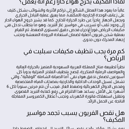
لماذا المكيف يخرج هواء حاراً رغم أنه يعمل؟
غالباً ما يعود هذا العطل الشائع إلى تراكم الأتربة والشوائب بشكل كثيف
على زعانف الوحدة الخارجية (المكثف)، مما يعيق عملية التبادل الحراري
ويجعل الجهاز عاجزاً عن طرد الحرارة للخارج. كما قد يشير خروج الهواء الحار
إلى وجود ثقب أو تسريب في مواسير غاز التبريد، وهو ما يتطلب تدخل فني
مكيفات الرياض فوراً لإجراء فحص دقيق لمستوى الضغط، ثم القيام
بعملية شحن فريون أصلية لضمان استعادة البرودة المنعشة وتجنب
إجهاد المحرك دون جدوى.
كم مرة يجب تنظيف مكيفات سبليت في
الرياض؟
نظراً لطبيعة مناخ المملكة العربية السعودية المتميز بالحرارة العالية
والعواصف الرملية المتكررة، يُنصح بتنظيف الفلاتر المنزلية يدوياً كل
أسبوعين لضمان تدفق هواء نقي. أما الصيانة الشاملة "الوقائية"، والتي
تشمل غسيل الوحدات الداخلية والخارجية بمضخات المياه المتخصصة
وفحص الدوائر الكهربائية وضغط الغاز، فيجب أن تتم مرتين سنوياً (كل 6
أشهر) على الأقل. يساعد هذا الالتزام في رفع كفاءة التبريد القصوى،
وتقليل استهلاك فاتورة الكهرباء، وتجنب أعطال الكمبروسر المفاجئة
الناتجة عن الحمل الزائد.
هل نقص الفريون يسبب تجمد مواسير
المكيف؟
نعم، بشكل مؤكد. يؤدي نقص سائل التبريد إلى انخفاض الضغط داخل