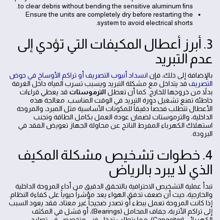
to clear debris without bending the sensitive aluminum fins.
Ensure the units are completely dry before restarting the
system to avoid electrical shorts.
3. أبرز أعطال المكيفات التي تؤدي إلى
عدم التبريد
بالإضافة إلى ذلك، فإن
انسداد أنبوب التصريف أو تراكم الأوساخ في حوض
التصريف
قد يتداخل مع مشكلة التبريد ويسبب تسرب المياه داخل الغرفة
بدلاً من خروجها للخارج. كما أن تعطل
الترموستات
قد يعطي قراءات
خاطئة تمنع تشغيل دورة التبريد في الوقت المناسب. معالجة هذه
الأعطال تتطلب فحصاً دقيقاً للمكونات الأساسية مثل المبرد، والمروحة
الداخلية، والترموستات لضمان عودة العمل بكامل الطاقة وتجنب
استهلاك الكهرباء المفرط الناتج عن محاولة الجهاز تعويض الفقد في
البرودة.
4. خطوات تشخيص مشكلة المكيف
الذي لا يبرد بالرياض
تبدأ عملية التشخيص الاحترافية بالتحقق الدقيق من أداء المروحة الداخلية
والخارجية، حيث أن ضعف تدفق الهواء يعد مؤشراً حيوياً على كفاءة النظام.
إذا كانت المروحة تعمل ببطء أو تصدر ضجيجاً غير معتاد، فقد يعود السبب
إلى تراكم الأتربة، جفاف المحامل (Bearings)، أو فشل في المكثف
الكهربائي (Capacitor)، مما يتطلب تدخل فني متخصص في تصليح