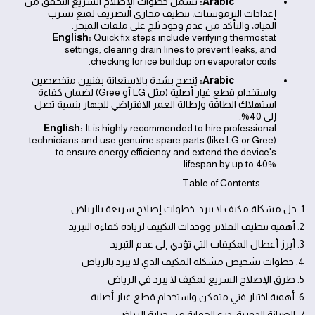
Arabic:
تشمل خطوات الإصلاح السريع التحقق من
إعدادات الترموستات، تنظيف مجاري التصريف لمنع تسرب
المياه، والتأكد من عدم وجود ثلج على ملفات المبخر.
English:
Quick fix steps include verifying thermostat
settings, clearing drain lines to prevent leaks, and
checking for ice buildup on evaporator coils.
Arabic:
يُنصح بشدة بالاستعانة بفنيين متخصصين
واستخدام قطع غيار أصلية (مثل LG أو Gree) لضمان كفاءة
استهلاك الطاقة وإطالة العمر الافتراضي للجهاز بنسبة تصل
إلى 40%.
English:
It is highly recommended to hire professional
technicians and use genuine spare parts (like LG or Gree)
to ensure energy efficiency and extend the device's
lifespan by up to 40%.
Table of Contents
1. حل مشكلة مكيف لا يبرد: خطوات إصلاح سريعة بالرياض
2. أهمية تنظيف الفلاتر ووحدات التكييف لزيادة كفاءة التبريد
3. أبرز أعطال المكيفات التي تؤدي إلى عدم التبريد
4. خطوات تشخيص مشكلة المكيف الذي لا يبرد بالرياض
5. طرق الإصلاح السريع لمكيف لا يبرد في الرياض
6. أهمية اختيار فني متمكن واستخدام قطع غيار أصلية
7. الصيانة الدورية: درع الحماية من حرارة الرياض