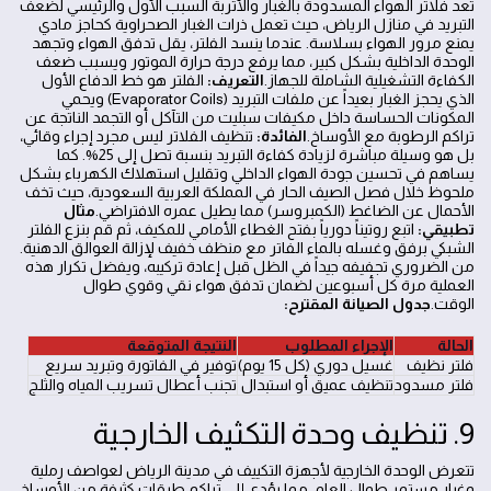
تعد فلاتر الهواء المسدودة بالغبار والأتربة السبب الأول والرئيسي لضعف
التبريد في منازل الرياض، حيث تعمل ذرات الغبار الصحراوية كحاجز مادي
يمنع مرور الهواء بسلاسة. عندما ينسد الفلتر، يقل تدفق الهواء وتجهد
الوحدة الداخلية بشكل كبير، مما يرفع درجة حرارة الموتور ويسبب ضعف
الكفاءة التشغيلية الشاملة للجهاز.
التعريف:
الفلتر هو خط الدفاع الأول
الذي يحجز الغبار بعيداً عن ملفات التبريد (Evaporator Coils) ويحمي
المكونات الحساسة داخل مكيفات سبليت من التآكل أو التجمد الناتجة عن
تراكم الرطوبة مع الأوساخ.
الفائدة:
تنظيف الفلاتر ليس مجرد إجراء وقائي،
بل هو وسيلة مباشرة لزيادة كفاءة التبريد بنسبة تصل إلى 25%. كما
يساهم في تحسين جودة الهواء الداخلي وتقليل استهلاك الكهرباء بشكل
ملحوظ خلال فصل الصيف الحار في المملكة العربية السعودية، حيث تخف
الأحمال عن الضاغط (الكمبروسر) مما يطيل عمره الافتراضي.
مثال
تطبيقي:
اتبع روتيناً دورياً بفتح الغطاء الأمامي للمكيف، ثم قم بنزع الفلتر
الشبكي برفق وغسله بالماء الفاتر مع منظف خفيف لإزالة العوالق الدهنية.
من الضروري تجفيفه جيداً في الظل قبل إعادة تركيبه، ويفضل تكرار هذه
العملية مرة كل أسبوعين لضمان تدفق هواء نقي وقوي طوال
الوقت.
جدول الصيانة المقترح:
الحالة
الإجراء المطلوب
النتيجة المتوقعة
فلتر نظيف
غسيل دوري (كل 15 يوم)
توفير في الفاتورة وتبريد سريع
فلتر مسدود
تنظيف عميق أو استبدال
تجنب أعطال تسريب المياه والثلج
9. تنظيف وحدة التكثيف الخارجية
تتعرض الوحدة الخارجية لأجهزة التكييف في مدينة الرياض لعواصف رملية
وغبار مستمر طوال العام، مما يؤدي إلى تراكم طبقات كثيفة من الأوساخ