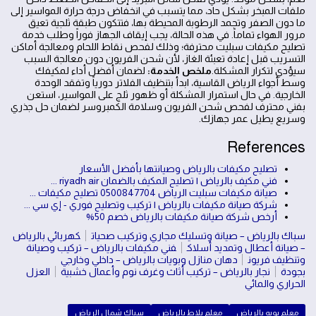
ملفات المبخر بشكل حاد، مما يتسبب في انخفاض درجة حرارة المواسير إلى
ما دون الصفر وتجمد الرطوبة المحيطة بها، فتتكون طبقة ثلجية تعيق
مرور الهواء تماماً. في هذه الحالة، يجب إيقاف الجهاز فوراً وطلب خدمة
تصليح مكيفات سبليت محترفة؛ وذلك لفحص نقاط اللحام ومعالجة أماكن
التسريب قبل إعادة تعبئة الغاز، لأن شحن الفريون دون معالجة السبب
سيؤدي لتكرار المشكلة.
ملخص الخدمة:
لضمان أفضل أداء لمكيفك
وسط أجواء الرياض القاسية، ابدأ بتنظيف الفلاتر دورياً وتفقد الوحدة
الخارجية. في حال استمرار المشكلة أو ظهور ثلج على المواسير، استعن
بفني محترف لفحص شحن الفريون وسلامة الكمبروسر لضمان حل جذري
وسريع يطيل عمر جهازك.
References
تصليح مكيفات بالرياض وصيانتها بأفضل الأسعار
فني مكيف بالرياض | تصليح المكيف بالضمان riyadh air ...
صيانة مكيفات سبليت الرياض 0500847704 تصليح مكيفات ...
شركة صيانة مكيفات بالرياض | تركيب وتصليح فوري - إي سي ...
أرخص شركة صيانة مكيفات بالرياض خصم 50%
سباك بالرياض – صيانة وتسليك مجاري وتركيب صحيات
كهربائي بالرياض
– صيانة أعطال وتمديد أسلاك
فني مكيفات بالرياض – تركيب وصيانة
وتنظيف فريون
دهان منازل وبويات بالرياض – داخلي وخارجي
بجودة
نجار بالرياض – تركيب أثاث وغرف نوم وأعمال خشبية
العزل
الحراري والمائي
معلم بويه بالرياض
معلم بلاط بالرياض
سباك شمال الرياض