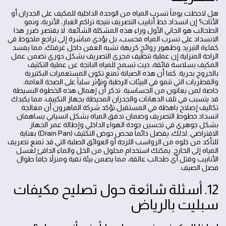
هل لاحظت يوماً تسرب المياه من الوحدة الداخلية للمكيف على الجدران أو
الأثاث؟ إن انسداد خط أنابيب التصريف نتيجة تراكم الغبار، الأتربة، ونمو
الطحالب هو الجاني الأول وراء هذه المشكلة الشائعة. لا يقتصر ضرر هذا
الانسداد على تسرب المياه فحسب، بل يؤدي مباشرة إلى تراجع ملحوظ في
كفاءة التبريد وظهور روائح كريهة تشبه العفن داخل غرفتك، مما يفسد
الراحة المنزلية.إن عملية تنظيف مجرى التصريف بشكل دوري تضمن عمل
المكيف بسلاسة فائقة، حيث تسمح للمياه الناتجة عن عملية التكثيف
بالخروج بحرية. كما أن هذه الصيانة تمنع تكون المستعمرات البكتيرية
والفطريات التي تنمو في البيئات الرطبة وتؤثر سلباً على الصحة العامة،
خاصة لمن يعانون من الحساسية. تذكر أن إهمال هذه الخطوة البسيطة
قد يتسبب في تلف الدهانات والجدران المحيطة بجهاز التكييف، مما يكبدك
تكاليف إصلاح باهظة في المستقبل.تؤكد شركة الماهرون أن معالجة
انسداد خطوط التصريف وضمان تدفق المياه بشكل انسيابي يساهمان
بشكل جوهري في تحسين جودة الهواء الداخلي وإطالة عمر الجهاز
الافتراضي. لذلك، يفضل دائماً فحص حوض التكثيف (Drain Pan) بعناية
للتأكد من خلوه من الرواسب اللزجة أو العوائق الصلبة التي قد تمنع تصريف
المياه إلى الخارج. يمكنك استخدام محلول من الخل والماء الدافئ لغسل
الأنابيب وقتل أي طحالب عالقة، مما يضمن بيئة نقية ومنزلاً جافاً طوال
فصل الصيف.
12. أسئلة شائعة حول تصليح مكيفات
سبليت بالرياض