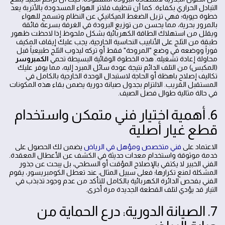
التبادل الحراري بكفاءة. كما أن تنظيف فلاتر الهواء المسدودة بالأتربة يعد
خطوة حيوية؛ فهي تزيل الضغط الميكانيكي عن النظام وتسمح للهواء
بالمرور بحرية، مما يحسن من توزيع البرودة في الغرفة بسرعة فائقة
ويقلل من استهلاك الطاقة الكهربائية بشكل ملحوظ.إذا لاحظت ظهور
طبقة من الثلج على الأنابيب النحاسية الخارجية، يجب عليك إيقاف المكيف
فوراً ووضعه في وضع "المروحة" فقط أو تركه ليذوب الثلج طبيعياً قبل
محاولة إعادة تشغيله. هذه الخطوة الوقائية البسيطة تحمي
الكمبروسر
(المكبس) من التلف الدائم نتيجة عودة سائل المبرد إليه، مما يوفر عليك
تكاليف إصلاح باهظة أو الحاجة لاستبدال الوحدة الخارجية بالكامل في
المستقبل القريب. الالتزام بجدول صيانة دورية يضمن بقاء هذه المكونات
في حالة مثالية طوال فصل الصيف.
6. أهمية اختيار فني متمكن واستخدام
قطع غيار أصلية
الاعتماد على
فني متخصص ومؤهل في الرياض
يضمن لك الحصول على
خدمة موثوقة واستخدام معدات حديثة في الكشف عن الأعطال المعقدة.
الفني الخبير لا يكتفي بالإصلاح المؤقت أو السطحي، بل يبحث عن جذور
المشكلة لمنع تكرارها؛ فعلى سبيل المثال، عند تعطل الكومبريسور، يقوم
الفني بفحص الدائرة الكهربائية بالكامل للتأكد من عدم وجود تذبذب في
التيار قد يؤدي لتلف القطعة الجديدة مرة أخرى.
7. الصيانة الدورية: درع الحماية من