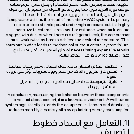
التكييف. فعندما يتعرض ملف المبخر للاتساخ أو يختل عمل الترموستات،
تتوقف دورة التبريد فوراً، مما يحول تدفق الهواء من نسيم بارد إلى هواء
دافئ يقلل من راحة المستخدم ويزيد من استهلاك الطاقة.The
compressor acts as the heart of the entire HVAC system. Its primary
role is to circulate refrigerant under high pressure, but it is highly
sensitive to external stressors. For instance, when air filters are
clogged with dust or when there is a refrigerant leak, the compressor
must work twice as hard to achieve the desired temperature. This
extra strain often leads to mechanical burnout or total system failure,
necessitating expensive repairs.لضمان استمرارية الأداء، يجب اتباع
جدول صيانة دوري يركز على النقاط التالية:
تنظيف الفلاتر:
لضمان تدفق هواء انسيابي ومنع إجهاد الضاغط.
فحص غاز الفريون:
التأكد من عدم وجود تسريبات تؤثر على برودة
الهواء.
عايرة الترموستات:
لضمان دقة القراءات وتجنب التشغيل
المستمر دون داعٍ.
In conclusion, maintaining the balance between these components
is not just about comfort; it is a financial investment. A well-tuned
system significantly extends the equipment's lifespan and drastically
reduces monthly electricity bills by optimizing energy consumption.
11. التعامل مع انسداد خطوط
التصريف