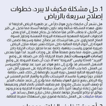
1. حل مشكلة مكيف لا يبرد: خطوات
إصلاح سريعة بالرياض
هل تشعر أن مكيفك يخرج هواءً حاراً في عز ظهيرة الرياض الحارقة؟ لا
تقلق، فهذه المشكلة شائعة وقد تكون حلولها أبسط مما تتخيل. في كثير
من الأحيان، لا يتطلب الأمر فنيًا مختصًا، بل يحتاج فقط إلى اتباع بعض
الخطوات المنزلية المنهجية لاستعادة البرودة المنعشة وتجاوز قسوة
المناخ الصحراوي. نحن هنا لنرشدك عبر نصائح عملية وسريعة تضمن لك
العودة إلى أجواء الراحة المثالية داخل منزلك.تعتبر صيانة منازل الرياض
ضرورة قصوى وليست رفاهية، خاصة عندما تتجاوز درجات الحرارة حاجز
الأربعين مئوية، مما يضع ضغطاً هائلاً على وحدات التبريد. ابدأ فوراً بفحص
إعدادات الترموستات
(جهاز ضبط الحرارة)؛ تأكد من ضبطه على وضع
"التبريد" (Cool) وليس "المروحة" (Fan)، حيث أن ضبط المروحة على وضع
التشغيل المستمر قد يؤدي إلى دفع هواء غير مبرد عند توقف الكمبروسر
عن العمل. كما يجب التأكد من ضبط درجة الحرارة على مستوى أقل من
حرارة الغرفة الحالية لتفعيل دورة التبريد.بالإضافة إلى ذلك، تلعب نظافة
الفلاتر دوراً جوهرياً؛ فانسداد المرشحات بالأتربة والغبار الناعم المنتشر في
بيئة الرياض يمنع تدفق الهواء بفعالية، مما يؤدي إلى تجمد ملفات التبخير
أو ضعف التبريد بشكل ملحوظ. قم بتنظيف الفلاتر بالماء الفاتر وتجفيفها
جيداً قبل إعادة تركيبها. أخيراً، تأكد من سلامة الوحدة الخارجية وعدم وجود
عوائق أو تراكم للأوساخ حولها، لضمان تبادل حراري فعال يساعد
فني
صيانة مكيفات
على العمل بكفاءة قصوى دون استهلاك مفرط للطاقة.