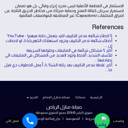
الاستثمار في القطعة الأصلية ليس مجرد إجراء وقائي، بل هو ضمان
لاستمرار سريان كفالة المنتج وحماية منزلك من مخاطر الحريق الناتجة عن
احتراق المكثفات (Capacitors) غير المطابقة للمواصفات العالمية.
References
5 اخطاء شائعة بتدمر التكييف اكيد بتعمل حاجة فيهم! - YouTube
أخطاء شائعة تدمر التكييف وتزود استهلاك الكهرباء!⚠️ لو لاحظت
إن ...
أكثر 5 مشاكل شائعة في المكيفات وحلولها السريعة
للأسف الشديد، ألاحظ وجود العديد من المشاكل في المكيفات الي
نصادفها ...
أكبر غلطة بتدمر التكييف بعد ركنة الشتا! ⚠️ أعمل الخطوات دي قبل
ما ...
الرئيسية
خدماتنا
صيانة منازل الدمام
المزيد
صيانة منازل الرياض
حقوق النشر © 2026 جميع الحقوق محفوظة
الشروط
|
الخصوصية
|
بيان إمكانية الوصول
واتساب
اتصل الآن