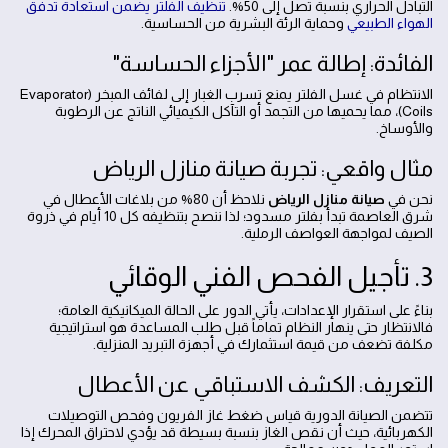
التبادل الحراري بنسبة تصل إلى 50%.
تنظيف الفلتر يضمن استعادة تدفق
الهواء الطبيعي
وحماية الرئة البشرية من الحساسية.
الفائدة: إطالة عمر "الأجزاء الحساسة"
الانتظام في غسل الفلتر يمنع تسرب الغبار إلى لفائف المبخر (Evaporator
Coils)، مما يحميها من التجمد أو التآكل الكيميائي الناتج عن الرطوبة
والأوساخ.
مثال واقعي: تجربة صيانة منازل الرياض
نحن في
صيانة منازل الرياض
نلاحظ أن 80% من بلاغات الأعطال في
شرق العاصمة تبدأ بفلتر مسدود؛ لذا ننصح بتنظيفه كل 10 أيام في ذروة
الصيف لمواجهة العواصف الرملية.
3. تأجيل الفحص الفني الوقائي
بناءً على استقرار الإعدادات، يأتي الدور على الحالة الميكانيكية العامة؛
فالانتظار حتى ينهار النظام تماماً قبل طلب المساعدة هو استراتيجية
مكلفة تضعف من قيمة استثمارك في أجهزة التبريد المنزلية.
التعريف: الكشف الاستباقي عن الأعطال
تتضمن الصيانة الدورية قياس ضغط غاز الفريون وفحص التوصيلات
الكهربائية، حيث أن نقص الغاز بنسبة بسيطة قد يؤدي لاحتراق المحرك إذا