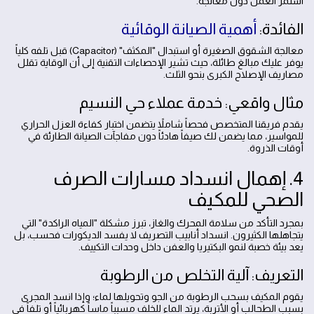
استمر العمل دون معالجة.
الفائدة:
أهمية الصيانة الوقائية
معالجة الشقوق الصغيرة أو استبدال "المكثف" (Capacitor) قبل تلفه كلياً
يوفر عليك مبالغ طائلة، حيث تشير الإحصاءات التقنية إلى أن الوقاية تقلل
مصاريف الإصلاح الكبرى بنحو الثلث.
مثال واقعي: خدمة عملاء حي النسيم
يقدم فريقنا المتخصص فحصاً شاملاً يتضمن اختبار كفاءة العزل الحراري
للمواسير، مما يضمن لك صيفاً هادئاً دون مفاجآت الصيانة الطارئة في
أوقات الذروة.
4. إهمال انسداد مسارات الصرف
الصحي للمكيف
بمجرد التأكد من سلامة المحرك والغاز، تبرز مشكلة "المياه الراكدة" التي
يتجاهلها الكثيرون. انسداد أنابيب التصريف لا يفسد الديكورات فحسب، بل
يعد بيئة خصبة لنمو البكتيريا والعفن داخل وحدات التكييف.
التعريف: آلية التخلص من الرطوبة
يقوم المكيف بسحب الرطوبة من الجو وتحويلها لماء؛ وإذا انسد المجرى
بسبب الطحالب أو الأتربة، يرتد الماء للخلف مسبباً ماساً كهربائياً أو تلفاً في