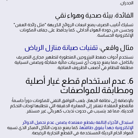
الجدران.
الفائدة: بيئة صحية وهواء نقي
تسليك أنابيب الصرف يمنع انبعاث الروائح الكريهة "مثل رائحة العفن"
ويحسن من جودة الهواء الداخلي، كما يحافظ على جفاف المكونات
الإلكترونية الحساسة.
مثال واقعي:
تقنيات صيانة منازل الرياض
نستخدم أدوات ضغط النيتروجين المتطورة لتطهير مجاري التصريف
بالكامل، مما يمنع حدوث أي تسريبات مائية مفاجئة ويضمن انسيابية
مطلقة للنظام في أصعب الظروف المناخية.
6. عدم استخدام قطع غيار أصلية
ومطابقة للمواصفات
بالإضافة إلى نظافة الجهاز، يلعب التوافق التقني للمكونات دوراً حاسماً؛
فالقطع المقلدة تفتقر إلى المعايرة الدقيقة التي تتطلبها لوحات التحكم
الحديثة، مما قد يتسبب في حدوث تذبذب كهربائي غير مستقر.
استبدال الأجزاء التالفة بقطع معتمدة يضمن عدم تحميل الدوائر
الإلكترونية جهداً يفوق طاقتها
، كما يمنع حدوث التآكل المبكر الذي تسببه
المواد الخام الرديئة المستخدمة في القطع التجارية الرخيصة.