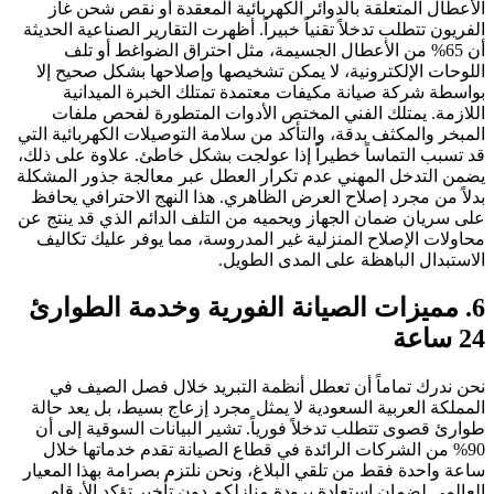
الأعطال المتعلقة بالدوائر الكهربائية المعقدة أو نقص شحن غاز
الفريون تتطلب تدخلاً تقنياً خبيراً. أظهرت التقارير الصناعية الحديثة
أن 65% من الأعطال الجسيمة، مثل احتراق الضواغط أو تلف
اللوحات الإلكترونية، لا يمكن تشخيصها وإصلاحها بشكل صحيح إلا
بواسطة شركة صيانة مكيفات معتمدة تمتلك الخبرة الميدانية
اللازمة. يمتلك الفني المختص الأدوات المتطورة لفحص ملفات
المبخر والمكثف بدقة، والتأكد من سلامة التوصيلات الكهربائية التي
قد تسبب التماساً خطيراً إذا عولجت بشكل خاطئ. علاوة على ذلك،
يضمن التدخل المهني عدم تكرار العطل عبر معالجة جذور المشكلة
بدلاً من مجرد إصلاح العرض الظاهري. هذا النهج الاحترافي يحافظ
على سريان ضمان الجهاز ويحميه من التلف الدائم الذي قد ينتج عن
محاولات الإصلاح المنزلية غير المدروسة، مما يوفر عليك تكاليف
الاستبدال الباهظة على المدى الطويل.
6. مميزات الصيانة الفورية وخدمة الطوارئ
24 ساعة
نحن ندرك تماماً أن تعطل أنظمة التبريد خلال فصل الصيف في
المملكة العربية السعودية لا يمثل مجرد إزعاج بسيط، بل يعد حالة
طوارئ قصوى تتطلب تدخلاً فورياً. تشير البيانات السوقية إلى أن
90% من الشركات الرائدة في قطاع الصيانة تقدم خدماتها خلال
ساعة واحدة فقط من تلقي البلاغ، ونحن نلتزم بصرامة بهذا المعيار
العالمي لضمان استعادة برودة منازلكم دون تأخير.تؤكد الأرقام