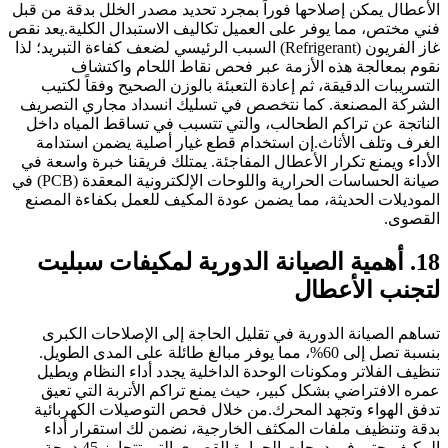
الأعطال يمكن إصلاحها فوراً بمجرد تحديد مصدر الخلل بدقة من قبل
فني مختص، مما يوفر على العميل تكاليف الاستبدال الكلية.يعد نقص
غاز الفريون (Refrigerant) السبب الرئيسي لضعف كفاءة التبريد؛ لذا
نقوم بمعالجة هذه الأزمة عبر فحص نقاط اللحام واكتشاف
التسريبات الدقيقة، ثم إعادة التعبئة بالوزن الصحيح وفقاً لكتيب
الشركة المصنعة. كما نتخصص في تسليك انسداد مجاري التصريف
الناتجة عن تراكم الطحالب، والتي تتسبب في تساقط المياه داخل
الغرف وتلف الأثاث.إن استخدام قطع غيار أصلية يضمن استدامة
الأداء ويمنع تكرار الأعطال المفاجئة. يمتلك فريقنا خبرة واسعة في
صيانة الحساسات الحرارية واللوحات الإلكترونية المعقدة (PCB) في
الموديلات الحديثة، مما يضمن عودة المكيف للعمل بكفاءة المصنع
القصوى.
18. أهمية الصيانة الدورية لمكيفات سبليت
لتجنب الأعطال
تساهم الصيانة الدورية في تقليل الحاجة إلى الإصلاحات الكبرى
بنسبة تصل إلى 60%، مما يوفر مبالغ طائلة على المدى الطويل.
تنظيف الفلاتر ومكونات الوحدة الداخلية يجدد أداء النظام ويطيل
عمره الافتراضي بشكل كبير، حيث يمنع تراكم الأتربة التي تعيق
تدفق الهواء وتجهد المحرك.من خلال فحص التوصيلات الكهربائية
بدقة وتنظيف ملفات المكثف الخارجية، نضمن لك استقرار أداء
المكيف حتى في درجات الحرارة القصوى التي تتجاوز 45 درجة