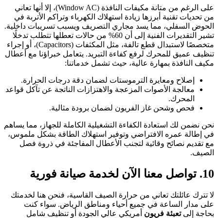
على الرغم من متانة مكيفات النافذة (Window AC)، إلا أنها تعاني
من تحديات تقنية أبرزها زيادة استهلاك الكهرباء وتراكم الأتربة في
الحوض السفلي، مما يسد مجاري التصريف ويسبب تسريبات داخلية.
تشير التقديرات الفنية إلى أن 60% من حالات تعطلها تتطلب تدخلًا
متخصصًا لاستبدال قطع تالفة، مثل المكثفات (Capacitors)، أو إجراء
تنظيف عميق للمحرك لرفع كفاءة التبريد. يتعامل خبراؤنا مع أعطال
مكيف النافذة بمهارة عالية، حيث تشمل خدماتنا:
إصلاح ومعايرة الترموستات لضمان دقة درجات الحرارة.
معالجة الأصوات المزعجة والاهتزازات الناتجة عن تآكل قواعد
المحرك.
فحص وشحن غاز الفريون لضمان برودة مثالية.
نحن نضمن لك استعادة الكفاءة التشغيلية الكاملة للجهاز، مما يساهم
في إطالة عمره الافتراضي وتوفير استهلاك الطاقة بشكل ملموس،
مع تقديم نصائح وقائية لتجنب الأعطال المفاجئة في ذروة فصل
الصيف.
10. تواصل معنا الآن لخدمة صيانة فورية
لا تترك عائلتك تعاني من حرارة الصيف القاسية، فنحن هنا لخدمتك
على مدار الساعة في جميع أحياء ومناطق الرياض. سواء كنت
بحاجة إلى
تعبئة فريون
أمريكي عالي الجودة أو تنظيف شامل