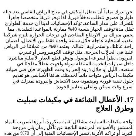
نحن ندرك تماماً أن تعطل المكيف في مناخ الرياض القاسي يعد حالة
طوارئ قصوى تتطلب تدخلاً فورياً، لذا نوفر فريقاً متخصصاً جاهزاً
للتحرك على مدار الساعة. تؤكد الإحصائيات لدينا أن خدمة الطوارئ
تقلل مدة توقف الجهاز بنسبة 40% مقارنة بالمواعيد التقليدية، مما
يحمي منزلك من الارتفاع المفاجئ في درجات الحرارة.تلتزم شركتنا
بتقديم استجابة عاجلة خلال ساعة واحدة فقط من الاتصال، لضمان
راحة عائلتك واستمرارية أعمالك. يعتمد 90% من عملائنا في الرياض
علينا في الحالات الحرجة، مثل توقف الكومبروسر أو تسرب
الفريون، نظراً لسرعة الوصول وتوفر قطع الغيار الأصلية مباشرة
داخل سيارات الخدمة المتنقلة.سواء واجهت عطلاً مفاجئاً في
منتصف الليل أو خلال ذروة الحرارة وقت الظهيرة، فإن فني صيانة
مكيفات الرياض متواجد دائماً لخدمتك. هدفنا الأساسي هو تقديم
حلول تقنية فورية ومضمونة تعيد الانتعاش والبرودة لمنزلك في
أسرع وقت ممكن وبأعلى معايير الجودة.
17. الأعطال الشائعة في مكيفات سبليت
وطرق العلاج
تواجه مكيفات السبليت مشاكل تقنية متكررة، أبرزها تسريب المياه
المستمر والأصوات المزعجة الناتجة عن تآكل رمان بلي مروحة
التبريد أو تراكم الأتربة. تشير الإحصائيات الفنية إلى أن 70% من هذه