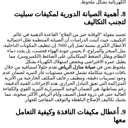
الكهربائية بشكل ملحوظ.
8. أهمية الصيانة الدورية لمكيفات سبليت
لتجنب التكاليف
تجسد مقولة "الوقاية خير من العلاج" القاعدة الذهبية في عالم
التكييف، حيث أثبتت الدراسات أن الصيانة المنتظمة تقلل احتمالية
الأعطال الكبرى بنسبة تصل إلى 60%. إن تنظيف المكونات الداخلية،
مثل المبخر والمراوح، لا يحسن جودة الهواء فحسب، بل يجدد دماء
النظام ويقلل الضغط الميكانيكي على الضاغط (الكمبروسر)، مما
يطيل عمره الافتراضي ويخفض استهلاك الكهرباء بشكل
ملحوظ.نحن في
صيانة منازل الرياض
نقدم حلولاً استباقية من خلال
باقات دورية متكاملة تشمل فحص مستويات غاز التبريد لضمان عدم
وجود تسريبات دقيقة، وتنظيف زعانف المكثف الخارجية من الأتربة
المتراكمة التي تعيق التبادل الحراري. هذه الإجراءات الفنية الدقيقة،
رغم بساطتها، هي الضمان الوحيد لاستمرارية التبريد القوي والكفاءة
العالية حتى في ذروة فصل الصيف وأيام الرياض الأكثر سخونة، مما
يجنبك تكاليف الإصلاح الباهظة والتوقف المفاجئ للجهاز.
9. أعطال مكيفات النافذة وكيفية التعامل
معها