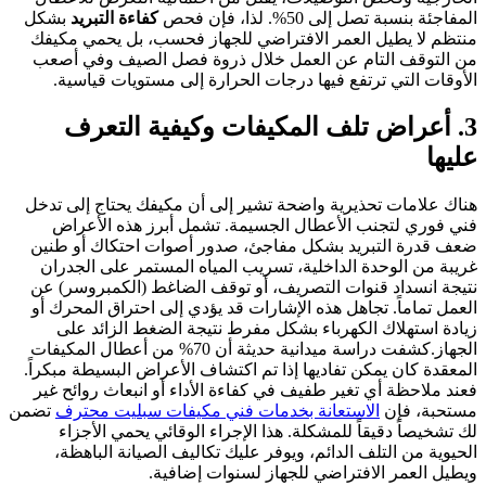
المفاجئة بنسبة تصل إلى 50%. لذا، فإن فحص
كفاءة التبريد
بشكل
منتظم لا يطيل العمر الافتراضي للجهاز فحسب، بل يحمي مكيفك
من التوقف التام عن العمل خلال ذروة فصل الصيف وفي أصعب
الأوقات التي ترتفع فيها درجات الحرارة إلى مستويات قياسية.
3. أعراض تلف المكيفات وكيفية التعرف
عليها
هناك علامات تحذيرية واضحة تشير إلى أن مكيفك يحتاج إلى تدخل
فني فوري لتجنب الأعطال الجسيمة. تشمل أبرز هذه الأعراض
ضعف قدرة التبريد بشكل مفاجئ، صدور أصوات احتكاك أو طنين
غريبة من الوحدة الداخلية، تسريب المياه المستمر على الجدران
نتيجة انسداد قنوات التصريف، أو توقف الضاغط (الكمبروسر) عن
العمل تماماً. تجاهل هذه الإشارات قد يؤدي إلى احتراق المحرك أو
زيادة استهلاك الكهرباء بشكل مفرط نتيجة الضغط الزائد على
الجهاز.كشفت دراسة ميدانية حديثة أن 70% من أعطال المكيفات
المعقدة كان يمكن تفاديها إذا تم اكتشاف الأعراض البسيطة مبكراً.
فعند ملاحظة أي تغير طفيف في كفاءة الأداء أو انبعاث روائح غير
مستحبة، فإن
الاستعانة بخدمات فني مكيفات سبليت محترف
تضمن
لك تشخيصاً دقيقاً للمشكلة. هذا الإجراء الوقائي يحمي الأجزاء
الحيوية من التلف الدائم، ويوفر عليك تكاليف الصيانة الباهظة،
ويطيل العمر الافتراضي للجهاز لسنوات إضافية.