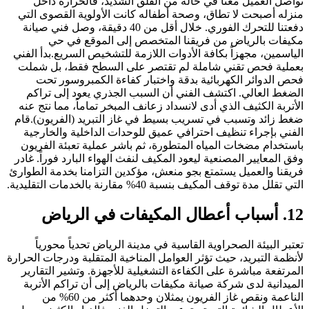
تواصل العميل معنا في حالة من القلق الشديد، فالحرارة داخل
منزله أصبحت لا تطاق، وصحة أطفاله كانت الأولوية القصوى التي
دفعتنا للتحرك الفوري. خلال أقل من 40 دقيقة، وصل فني صيانة
مكيفات بالرياض من فريقنا المتخصص إلى الموقع في حي
الياسمين، مجهزاً بكافة الأدوات اللازمة للتشخيص السريع.بدأ الفني
بعملية فحص تقني شاملة لم تقتصر على السطح فقط، بل شملت
فحص الدوائر الكهربائية بدقة واختبار كفاءة الكمبروسور تحت
الضغط العالي. اكتشف الفني أن السبب الجذري يعود إلى تراكم
الأتربة الكثيف الذي أدى لانسداد زعانف المبخر تماماً، مما نتج عنه
ضغط زائد وتسبب في تسريب بسيط في غاز التبريد (الفريون).قام
الفني بإجراء تنظيف احترافي عميق للوحدات الداخلية والخارجية
باستخدام مضخات المياه المتطورة، ثم باشر عملية تعبئة الفريون
وفق المعايير المصنعية ليعود المكيف لنفث الهواء البارد فوراً. غادر
فريقنا والعميل يستمتع بجو منعش، مؤكدين التزامنا بخدمة الطوارئ
التي تقلل مدة توقف المكيف بنسبة 40% مقارنة بالخدمات التقليدية.
12. أسباب أعطال المكيفات في الرياض
تعتبر البيئة الصحراوية القاسية في مدينة الرياض تحدياً محورياً
لأنظمة التبريد، حيث تؤثر العوامل المناخية المتقلبة ودرجات الحرارة
المرتفعة مباشرة على الكفاءة التشغيلية للأجهزة. وتشير التقارير
الميدانية لدى شركة صيانة مكيفات بالرياض إلى أن تراكم الأتربة
الناعمة ونقص غاز الفريون يمثلان وحدهما أكثر من 60% من