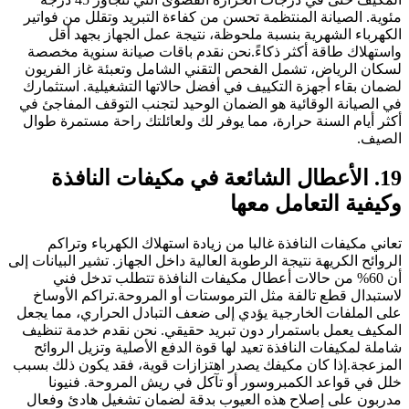
مئوية. الصيانة المنتظمة تحسن من كفاءة التبريد وتقلل من فواتير
الكهرباء الشهرية بنسبة ملحوظة، نتيجة عمل الجهاز بجهد أقل
واستهلاك طاقة أكثر ذكاءً.نحن نقدم باقات صيانة سنوية مخصصة
لسكان الرياض، تشمل الفحص التقني الشامل وتعبئة غاز الفريون
لضمان بقاء أجهزة التكييف في أفضل حالاتها التشغيلية. استثمارك
في الصيانة الوقائية هو الضمان الوحيد لتجنب التوقف المفاجئ في
أكثر أيام السنة حرارة، مما يوفر لك ولعائلتك راحة مستمرة طوال
الصيف.
19. الأعطال الشائعة في مكيفات النافذة
وكيفية التعامل معها
تعاني مكيفات النافذة غالبا من زيادة استهلاك الكهرباء وتراكم
الروائح الكريهة نتيجة الرطوبة العالية داخل الجهاز. تشير البيانات إلى
أن 60% من حالات أعطال مكيفات النافذة تتطلب تدخل فني
لاستبدال قطع تالفة مثل الترموستات أو المروحة.تراكم الأوساخ
على الملفات الخارجية يؤدي إلى ضعف التبادل الحراري، مما يجعل
المكيف يعمل باستمرار دون تبريد حقيقي. نحن نقدم خدمة تنظيف
شاملة لمكيفات النافذة تعيد لها قوة الدفع الأصلية وتزيل الروائح
المزعجة.إذا كان مكيفك يصدر اهتزازات قوية، فقد يكون ذلك بسبب
خلل في قواعد الكمبروسور أو تآكل في ريش المروحة. فنيونا
مدربون على إصلاح هذه العيوب بدقة لضمان تشغيل هادئ وفعال