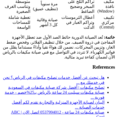
مكيف
تراكم الثلج على
متوسطة
مرة سنوياً
نافذة
المبخر وضجيج
وتناسب الغرف
(تنظيف عميق)
(Window)
الضاغط
الصغيرة
تكييف
أعطال الثرموستات
تغطية شاملة
صيانة وقائية
مركزي
وتراكم الغبار في
للمساحات
كل 3 أشهر
(Central)
الدكت
الواسعة
خاتمة:
تُعد الصيانة الدورية حائط الصد الأول ضد تعطل الأجهزة
المفاجئ في ذروة الصيف. من خلال تنظيف الفلاتر، وفحص ضغط
الغاز، وتزيين المحركات، نضمن لك هواءً نقياً وأداءً مستداماً يقلل من
فواتير الكهرباء. لا تتردد في التواصل مع فني صيانة مكيفات بالرياض
الآن لضمان كفاءة تبريد مثالية.
References
هل تبحث عن أفضل خدمات تصليح مكيفات في الرياض؟ نحن
في خدمتك مع ...
تصليح مكيفات | أفضل شركة صيانة مكيفات في السعودية
صيانة مكيفات سبليت 24 ساعة بالرياض بـ25%خصم - خدمة
فورية ...
البيان لصيانة الأجهزة المنزلية والتجارية نقدم لكم أفضل
خدمات الصيانة ...
صيانة مكيفات 24 ساعة - 0537994012 اتصل الان | ABC
Cool