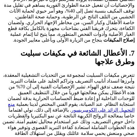
والإحصائيات أن تفعيل خدمة الطوارئ الفورية يساهم في تقليل مدة
توقف المكيف بنسبة تصل إلى 40%، وهو أمر حيوي لحماية الأثاث
الخشبي من التلف الناتج عن الرطوبة، وحماية صحة القاطنين،
خاصة الأطفال وكبار السن، من مخاطر الإجهاد الحراري. ولضمان
الكفاءة، يتحرك فريقنا الفني بشاحنات مجهزة بالكامل بكافة قطع
الغيار الأصلية وأدوات الفحص المتطورة، مما يتيح لنا إتمام عملية
إصلاح المكيفات
بنجاح من الزيارة الأولى وبأعلى معايير الجودة.
7. الأعطال الشائعة في مكيفات سبليت
وطرق علاجها
تتعرض مكيفات السبليت لمجموعة من التحديات التشغيلية المعقدة،
وأبرزها انسداد أنابيب التصريف وتراكم الجليد على ملفات التبريد
نتيجة ضعف تدفق الهواء. تشير الإحصائيات الفنية إلى أن 70% من
هذه الأعطال يمكن معالجتها فورياً من خلال التنظيف العميق
للوحدات الداخلية أو إعادة ضبط الحساسات الحرارية بدقة لضمان
استجابة النظام. عند الصيانة، يقوم الفني المختص لدينا بعملية
منع
التحميل الزائد على الكومبريسور
. بالإضافة إلى ذلك، نولي اهتماماً
خاصاً بمعالجة الروائح الكريهة الناتجة عن نمو البكتيريا والفطريات
داخل حوض التصريف، وذلك عبر استخدام محاليل تعقيم آمنة. تضمن
هذه الخطوات الشاملة استعادة كفاءة التبريد القصوى وتوفير هواء
صحي ومنعش يحمي سلامة عائلتك ويقلل من استهلاك الطاقة