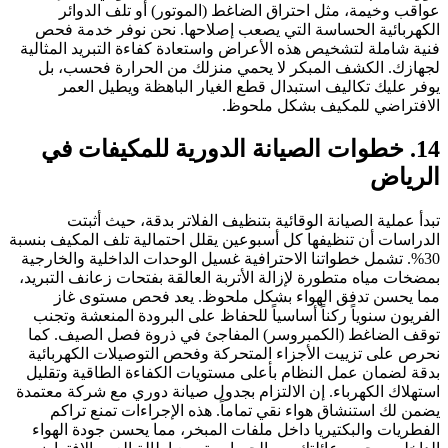
عواقب وخيمة، مثل احتراق الضاغط (الموتور) أو تلف الدوائر
الكهربائية الحساسة التي يصعب إصلاحها. نحن نوفر خدمة فحص
فنية شاملة لتشخيص هذه الأعراض واستعادة كفاءة التبريد المثالية
لجهازك. الكشف المبكر لا يحمي منزلك من الحرارة فحسب، بل
يوفر عليك تكاليف استبدال قطع الغيار الباهظة ويطيل العمر
الافتراضي للمكيف بشكل ملحوظ.
14. خطوات الصيانة الدورية للمكيفات في
الرياض
تبدأ عملية الصيانة الوقائية بتنظيف الفلاتر بدقة، حيث أثبتت
الدراسات أن تنظيفها كل أسبوعين يقلل احتمالية تلف المكيف بنسبة
30%. تشمل خطواتنا الاحترافية غسيل الوحدات الداخلية والخارجية
بمضخات مياه متطورة لإزالة الأتربة العالقة بفتحات زعانف التبريد،
مما يحسن تدفق الهواء بشكل ملحوظ. يعد فحص مستوى غاز
الفريون سنوياً ركناً أساسياً للحفاظ على البرودة المنعشة وتجنب
توقف الضاغط (الكمبروسر) المفاجئ في ذروة فصل الصيف. كما
نحرص على تزييت الأجزاء المتحركة وفحص التوصيلات الكهربائية
بدقة لضمان عمل النظام بأعلى مستويات الكفاءة الطاقية وتقليل
استهلاك الكهرباء. إن الالتزام بجدول صيانة دوري مع شركة معتمدة
يضمن لك استنشاق هواء نقي تماماً. هذه الإجراءات تمنع تراكم
الفطريات والبكتيريا داخل ملفات المبخر، مما يحسن جودة الهواء