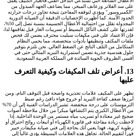
الأعطال الشائعة التي تستدعي التدخل الفني.فالغبار الكثيف يعمل
على سد الفلاتر وزعانف المبخر، مما يضاعف الجهد المبذول من
"الكمبروسور" ويؤدي لتوقفه المفاجئ نتيجة تجاوز درجات حرارته
الحدود الآمنة. كما أظهرت الإحصائيات الدقيقة أن الصيانة الدورية
المجدولة تقلل من احتمالية الأعطال الجسيمة بنسبة تصل إلى 50%،
لقدرتها على كشف التآكل البسيط أو تسريبات الغاز قبل تفاقمها.لذا،
فإن الاعتماد على فني مكيفات سبليت محترف يضمن لك فحص
ملفات المكثف وتنظيفها بأدوات متخصصة، مما يحمي النظام
المتكامل من التلف الناتج عن الضغط العالي. نحن نلتزم بتوفير
حلول هندسية جذرية تضمن استمرارية التبريد المثالي حتى في
أقسى الظروف الجوية السائدة في المملكة العربية السعودية.
13. أعراض تلف المكيفات وكيفية التعرف
عليها
تظهر على المكيف علامات تحذيرية واضحة قبل التوقف التام، ومن
أبرزها ضعف كفاءة التبريد أو خروج هواء دافئ رغم ضبط
الثرموستات على درجة منخفضة. تشير الدراسات الفنية إلى أن 70%
من الأعطال الكبرى يتم اكتشافها مبكراً من خلال ملاحظة أصوات
ضجيج غير معتادة أو تسريب مياه مستمر من الوحدة الداخلية. إذا
لاحظت زيادة مفاجئة في فاتورة الكهرباء أو انبعاث روائح احتراق أو
رطوبة كريهة، فهذا يعني أنك بحاجة إلى فني صيانة مكيفات خبير
فوراً لتقييم الحالة. تجاهل هذه العلامات البسيطة يؤدي غالباً إلى