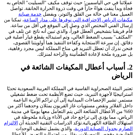
عملائنا في حي الياسمين؛ حيث توقف مكيف "السبليت" الخاص به
فجأة وبدأ ينفث هواءً حاراً في وقت ذروة الحرارة الخانقة. تواصل
العميل معنا في حالة من القلق والتوتر، وبفضل
خدمة صيانة
مكيفات الرياض الاحترافية التي نوفرها على مدار الساعة
، تمكنا من
إرسال الفني المختص الذي وصل إلى الموقع في أقل من ساعة.
قام فريقنا بتشخيص العطل فوراً، والذي تبين أنه ناتج عن تلف في
"المكثف" بسبب الضغط العالي، وتم استبداله بقطع غيار أصلية في
دقائق. إن سرعة الاستجابة وكفاءة التنفيذ هما أولويتنا القصوى،
فنحن ندرك أن تعطل التبريد في مناخ المملكة ليس مجرد رفاهية،
بل ضرورة ملحة لإعادة الطمأنينة والراحة لمنزلك.
2. أسباب أعطال المكيفات الشائعة في
الرياض
تعتبر البيئة الصحراوية القاسية في المملكة العربية السعودية تحديًا
استراتيجيًا لأجهزة التبريد، حيث تضع الأنظمة تحت ضغط تشغيلي
مستمر. تشير الإحصاءات الميدانية إلى أن تراكم الأتربة الناعمة
داخل الفلاتر ونقص مستويات غاز الفريون يمثلان وحدهما أكثر من
60% من الأعطال الشائعة التي يتم التعامل معها يوميًا في مدينة
الرياض، مما يؤدي إلى تراجع حاد في الأداء وزيادة ملحوظة في
استهلاك الطاقة الكهربائية.تؤكد الدراسات التقنية الحديثة أن
الالتزام
الصارم بجدول الصيانة الدورية
، والذي يشمل تنظيف الوحدات
الخارجية وفحص التوصيلات، يقلل من احتمالية التعرض للأعطال