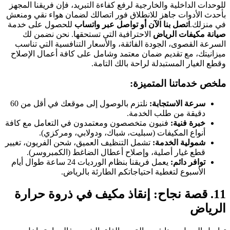
للوحدات الداخلية والخارجية لرفع كفاءة التبريد، فإن فريقنا المجهز
بأحدث الأدوات جاهز للانطلاق فور اتصالك لضمان هواء نقي ومنعش
في منزلك.
اتصل بنا الآن أو تواصل عبر واتساب
للحصول على خدمة
صيانة مكيفات الرياض
الاحترافية التي تستحقها. نحن نضمن لك
السرعة القصوى، الجودة الفائقة، والأسعار التنافسية التي تناسب
ميزانيتك، مع تقديم ضمان معتمد وشامل على كافة أعمال الإصلاح
وقطع الغيار المستبدلة لراحة بالك التامة.
ملخص خدماتنا المتميزة:
سرعة الاستجابة:
نلتزم بالوصول إلى موقعك في أقل من 60
دقيقة من طلب الخدمة.
خبرة فنية:
فنيون متخصصون ومعتمدون في التعامل مع كافة
أنواع المكيفات (سبليت، شباك، ودولابي، ومركزي).
شمولية الخدمة:
تشمل التنظيف العميق، شحن الفريون، تغيير
قطع غيار أصلية، وإصلاح أعطال الضاغط (الكمبروسر).
توافر دائم:
يعمل فريقنا بنظام الورديات 24 ساعة طوال أيام
الأسبوع لتغطية احتياجاتكم الطارئة بالرياض.
11. قصة نجاح: إنقاذ مكيف في ذروة حرارة
الرياض