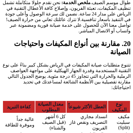
طوال موسم الصيف.
ملخص الخدمة:
نحن نقدم حلولا متكاملة تشمل
تنظيف المكيفات، تعبئة الفريون، وإصلاح كافة الأعطال التقنية في
الرياض على مدار 24 ساعة. نضمن لك سرعة الوصول وأعلى جودة
في التنفيذ بأسعار تنافسية.لا تترك عائلتك تعاني من حرارة الصيف!
تواصل معنا الآن للحصول على خدمة صيانة فورية ومضمونة عبر
واتساب أو الاتصال المباشر.
20. مقارنة بين أنواع المكيفات واحتياجات
الصيانة
تتنوع متطلبات صيانة المكيفات في الرياض بشكل كبير بناءً على نوع
التقنية المستخدمة وقدرة الجهاز الهيكلية على مواجهة العواصف
الرملية والحرارة التي تتجاوز 45 درجة مئوية. يوضح الجدول التالي
مقارنة تفصيلية بين الأنظمة الشائعة لمساعدتك في تحديد
احتياجاتك:
نوع
معدل الصيانة
العطل الأكثر شيوعاً
كفاءة التبريد
المكيف
المطلوب
مكيف
انسداد مجاري
كل 6 أشهر
عالية جداً
سبليت
التصريف ونقص غاز
(قبل الصيف
وموفرة للطاقة
(Split)
الفريون
والشتاء)