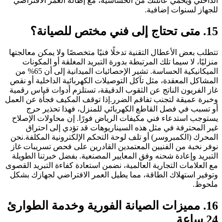
الداخلي ويحمي عائلتك من الحساسية، مع إطالة العمر الافتراضي
للجهاز لسنوات إضافية.
15. متى تحتاج إلى فني مختص للصيانة؟
تتطلب بعض الأعطال التقنية تدخلًا فنيًا متخصصًا ولا يمكن معالجتها
منزليًا، لا سيما تلك المرتبطة بدورة التبريد المغلقة أو المكونات
الميكانيكية الحساسة. تشير الإحصائيات الميدانية إلى أن 65% من
المشاكل المعقدة، مثل تآكل التوصيلات الكهربائية الداخلية أو نقص
غاز الفريون الناتج عن الثقوب الدقيقة، تستلزم أدوات قياس رقمية
وخبرة عميقة لتجنب تفاقم الضرر.إذا توقف المكيف فجأة عن العمل
أو تسبب في فصل القاطع الكهربائي للمنزل، فهذا تحذير حرج
يستوجب استدعاء فني مكيفات الرياض فورًا. إن محاولات الإصلاح
غير المحترفة في مثل هذه السيناريوهات قد تؤدي إلى احتراق
المحرك (الكمبروسر) أو تلف لوحة التحكم الإلكترونية المكلفة.نحن
نوفر نخبة من الفنيين المعتمدين القادرين على فحص تسريبات غاز
التبريد وإعادة شحنه وفق المعايير المصنعية. بفضل خبرتنا الطويلة
مع العلامات التجارية العالمية، نضمن استعادة كفاءة التبريد القصوى
وتوفير استهلاك الطاقة، مما يطيل العمر الافتراضي لجهازك بشكل
ملحوظ.
16. مميزات الصيانة الفورية وخدمة الطوارئ
24 ساعة