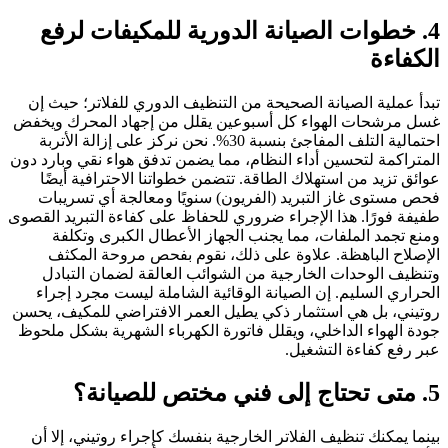
4. خطوات الصيانة الدورية للمكيفات لرفع
الكفاءة
تبدأ عملية الصيانة الصحيحة من التنظيف الدوري للفلاتر؛ حيث إن
غسل مرشحات الهواء كل أسبوعين يقلل من إجهاد المحرك ويخفض
احتمالية التلف المفاجئ بنسبة 30%. نحن نركز على إزالة الأتربة
المتراكمة لتحسين أداء النظام، مما يضمن تدفق هواء نقي وبارد دون
عوائق تزيد من استهلاك الطاقة. تتضمن خطواتنا الاحترافية أيضًا
فحص مستوى غاز التبريد (الفريون) سنويًا ومعالجة أي تسريبات
طفيفة فورًا. هذا الإجراء ضروري للحفاظ على كفاءة التبريد القصوى
ومنع تجمد الملفات، مما يجنب الجهاز الأعطال الكبرى وتكلفة
الإصلاح الباهظة. علاوة على ذلك، نقوم بفحص مروحة المكثف
وتنظيف الوحدات الخارجية من الشوائب العالقة لضمان التبادل
الحراري السليم. إن الصيانة الوقائية الشاملة ليست مجرد إجراء
روتيني، بل هي استثمار ذكي يطيل العمر الافتراضي للمكيف، يحسن
جودة الهواء الداخلي، ويقلل فاتورة الكهرباء الشهرية بشكل ملحوظ
عبر رفع كفاءة التشغيل.
5. متى تحتاج إلى فني مختص للصيانة؟
بينما يمكنك تنظيف الفلاتر الخارجية بنفسك كإجراء روتيني، إلا أن