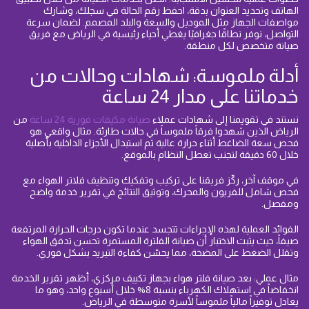
الهاتف وتحديد العنوان بدقة، احفظ رقم الحالة في سجلك، وشارك
مواصفات الجهاز مثل الموديل والسعة والبلد المصمم. لضمان سرعة
التواصل، نوفر نطاقًا جغرافيًا يغطي أحياء رئيسية في الرياض مع فريق
صيانة متخصص لكل منطقة.
أدلة ملموسة: شهادات وحالات من
خدماتنا على مدار 24 ساعة
نستند في تقويمنا إلى شهادات عملاء
صيانة مكيفات فورية 24 ساعة
من
الرياض الذين شهدوا فرقاً ملموساً في حالات طارئة. مثال واقعي هو
فحص سعة الضاغط أثناء حرارة عالية ثم استبدال الأجزاء الداخلية بأصلية
خلال 60 دقيقة لتجنب تعطل النظام بالموقع.
في موقف آخر، ركّز فريقنا على تركيب وتفكيك وتنظيف فلاتر الهواء مع
فحص شامل للفريون والمحرك، وتوثيق النتائج في تقرير خدمة واضح
ومفصل.
الفوائد العملية لهذه الإجراءات تتجسد عندما تكون درجات الحرارة المرتفعة
صيفاً، حيث يثبت الاختبار أن صيانة الفلترة المستمرة تحسن تدفق الهواء
وتقلل الضغط على المضخة، مما يحسّن كفاءة التبريد بشكل فوري.
مثال عملي: بعد صيانة فلتر هواء بجهاز تكييف مركزي، أظهر تقرير الخدمة
انخفاضاً في استهلاك الكهرباء بنسبة 8% خلال أسبوع واحد، وهو ما
يعادل توفيراً مالياً ملموساً لأسرة متوسطة في الرياض.