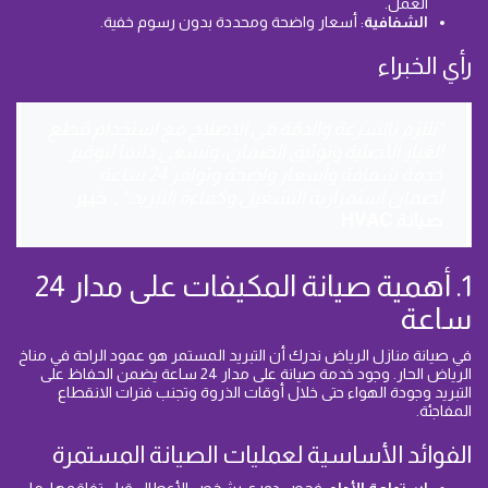
العمل.
الشفافية
: أسعار واضحة ومحددة بدون رسوم خفية.
رأي الخبراء
"نلتزم بالسرعة والدقة في الإصلاح مع استخدام قطع
الغيار الأصلية وتوثيق الضمان، ونسعى دائماً لتوفير
خدمة شفافة وأسعار واضحة وتوافر 24 ساعة
لضمان استمرارية التشغيل وكفاءة التبريد."
,
خبير
صيانة HVAC
1. أهمية صيانة المكيفات على مدار 24
ساعة
في صيانة منازل الرياض ندرك أن التبريد المستمر هو عمود الراحة في مناخ
الرياض الحار. وجود خدمة صيانة على مدار 24 ساعة يضمن الحفاظ على
التبريد وجودة الهواء حتى خلال أوقات الذروة وتجنب فترات الانقطاع
المفاجئة.
الفوائد الأساسية لعمليات الصيانة المستمرة