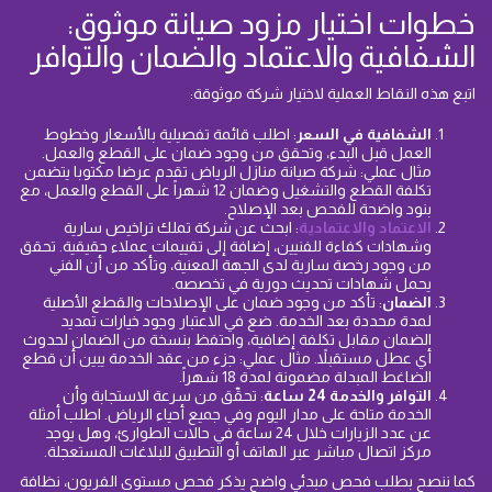
خطوات اختيار مزود صيانة موثوق:
الشفافية والاعتماد والضمان والتوافر
اتبع هذه النقاط العملية لاختيار شركة موثوقة:
الشفافية في السعر
: اطلب قائمة تفصيلية بالأسعار وخطوط
العمل قبل البدء، وتحقق من وجود ضمان على القطع والعمل.
مثال عملي: شركة صيانة منازل الرياض تقدم عرضا مكتوبا يتضمن
تكلفة القطع والتشغيل وضمان 12 شهراً على القطع والعمل، مع
بنود واضحة للفحص بعد الإصلاح.
الاعتماد والاعتمادية
: ابحث عن شركة تملك تراخيص سارية
وشهادات كفاءة للفنيين، إضافة إلى تقييمات عملاء حقيقية. تحقق
من وجود رخصة سارية لدى الجهة المعنية، وتأكد من أن الفني
يحمل شهادات تحديث دورية في تخصصه.
الضمان
: تأكد من وجود ضمان على الإصلاحات والقطع الأصلية
لمدة محددة بعد الخدمة. ضع في الاعتبار وجود خيارات تمديد
الضمان مقابل تكلفة إضافية، واحتفظ بنسخة من الضمان لحدوث
أي عطل مستقبلاً. مثال عملي: جزء من عقد الخدمة يبين أن قطع
الضاغط المبدلة مضمونة لمدة 18 شهراً.
التوافر والخدمة 24 ساعة
: تحقّق من سرعة الاستجابة وأن
الخدمة متاحة على مدار اليوم وفي جميع أحياء الرياض. اطلب أمثلة
عن عدد الزيارات خلال 24 ساعة في حالات الطوارئ، وهل يوجد
مركز اتصال مباشر عبر الهاتف أو التطبيق للبلاغات المستعجلة.
كما ننصح بطلب فحص مبدئي واضح يذكر فحص مستوى الفريون، نظافة