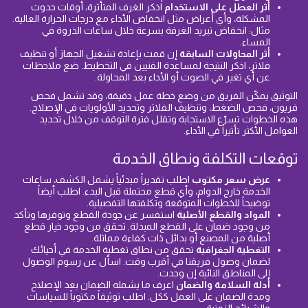
أثر العطل على الاستخدام
اذكر الغرف المتأثرة، أوقات حدوث
المشكلة، وأي أعراض مثل انخفاض الأداء مع درجات الحرارة العالية.
مثال: انخفاض تبريد الغرفة بسرعة خلال ساعات الذروة في
المساء.
أثر المحاولات السابقة
إن قمت بإعادة تشغيل الجهاز أو تنظيف
فلاتر، اذكر النتيجة لمساعدة الفنيين في التخطيط. ضع ملاحظات
عن أي تغير في الصوت أو الأداء بعد المحاولة.
التوثيق يمكّن الفريق من وضع خطة عمل دقيقة، وقد تشمل فحص
فريون، فحص الضغط، وتنظيف الفلاتر وتحديد الأولويات في الإصلاح.
هذه الخطوات تسرّع الاستجابة وتقلل فترة التوقف من خلال تحديد
العوامل الأكثر تأثيراً في الأداء.
توقعات التكلفة ونطاق الخدمة
عرض سعر مكتوب
اطلب تقديراً مبدئياً يشمل الكشف، ساعات
الخدمة خارج الدوام، وأي قطع محتملة قبل البدء. اطلب أيضاً
توضيحاً للخطوات المتوقعة وتكلفتها التفصيلية.
المواد والقطع الأصلية
استفسر عن جودة القطع وتوفرها وتأكد
من وجود ضمان على القطع المبدلة. تحقق من وجود خيار قطع
أصلية من المصنع أو بدائل ذات كفاءة مماثلة.
التغطية الجغرافية
تحقق من نطاق تغطية الخدمة في أحيائك
لضمان وصول فريقنا في أقرب وقت. اسأل عن رسوم الوصول
إلى المناطق النائية إن وجدت.
أدلة السلامة والضمان
اعرف ما يشمله الضمان بعد الإصلاح
ومدة الضمان على العمل ككل. اطلب توثيقاً مكتوباً للسياسات