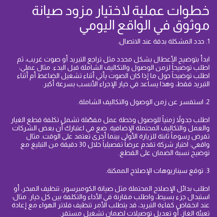
خطوات عملية لاختيار مزود صيانة
موثوق في الواقع اليومي
1. حدد المشكلة بدقة عند الاتصال.
ابدأ بتوضيح الأعطال بشكل محدد مثل تراجع التبريد أو صوت غريب، ثم
اطلب توضيحاً لزمن الوصول والتكاليف الشاملة قبل البدء. مثال عملي:
اطلب توضيحاً حول ما إذا كان الصوت يأتي أثناء تشغيل الضاغط أم أثناء
التبريد فقط، وهذا يساعد في خيار الإجراء الأنسب بسرعة أكبر.
2. استفسر عن زمن الوصول والتكاليف الشاملة.
اطلب جدولاً زمنياً للوصول وخطة عمل مفصّلة تشمل تكلفة قطع الغيار
والعمل والتكاليف المحتملة الإضافية. ضع في اعتبارك أن بعض الشركات
تفرض رسوماً ثابتة للزيارة الأولى بينما أخرى تعتمد على الوقت. مثال
واقعي: اختيار شركة تقدم عرضاً تفصيلياً خلال 30 دقيقة من التبليغ مع
توضيح نسبة الضمان على القطع.
3. توقع سيناريوهات الإصلاح الممكنة.
اطلب بدائل الإصلاح المحتملة مثل صيانة الكومبرسور، تنظيف المبخر، أو
استبدال جزء بسيط، واطلب مقارنة في الأداء والتكلفة بين كل خيار. مثال:
عند انخفاض كفاءة التبريد، قد يتطلب الأمر تنظيف فلاتر الهواء مع إعادة
تعبئة الغاز، أو تعديل توصيلات لضمان تشغيل مستقر.