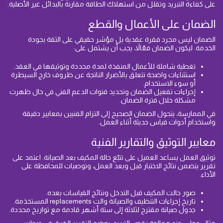
على كفاءة التبريد وتقلل من استهلاك الطاقة مقارنةً بالبدائل غير الأصلية.
الضمان على الأعمال والقطع
الضمان ليس مجرد فقرة عقدية بل مؤشر حقيقي على الثقة بجودة
الخدمة. ليكون الضمان فعّالاً، يجب أن يشتمل على:
تغطية شاملة للأعمال المنفذة لمدة محددة وتوثيقها في العقد.
استثناءات واضحة تتعلق بالأضرار الناتجة عن ظروف خارج السيطرة
أو سوء الاستخدام.
إجراءات تفعيل الضمان وتحديد قنوات الدعم الفني في حال ظهرت
مشكلة خلال فترة الضمان.
في الممارسة، يتحول الضمان الصحيح إلى التزام الفنيين بمعايير دقيقة
واستخدام أدوات قياس حديثة أثناء العمل.
معايير التوثيق والتقارير الفنية
توثيق العمل يساعد العميل على تتبّع حالة المكيف بعد الصيانة. اعتمد على
تقرير يتضمن نتائج الاختبار قبل وبعد العمل، وتوصيات للمحافظة على
الأداء.
صور حالت المكيف قبل التدخل ونتائج القياسات بعده.
تاريخ إجراءات التنظيف والصيانة والت replacements المستخدَمة.
جدول صيانة مقترح لثلاثة إلى ستة أشهر قادمة مع تواريخ محددة.