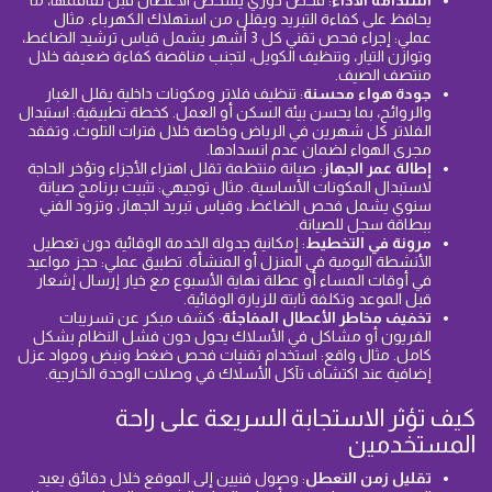
استدامة الأداء
: فحص دوري يشخص الأعطال قبل تفاقمها، ما
يحافظ على كفاءة التبريد ويقلل من استهلاك الكهرباء. مثال
عملي: إجراء فحص تقني كل 3 أشهر يشمل قياس ترشيد الضاغط،
وتوازن التيار، وتنظيف الكويل، لتجنب مناقصة كفاءة ضعيفة خلال
منتصف الصيف.
جودة هواء محسنة
: تنظيف فلاتر ومكونات داخلية يقلل الغبار
والروائح، بما يحسن بيئة السكن أو العمل. كخطة تطبيقية: استبدال
الفلاتر كل شهرين في الرياض وخاصة خلال فترات التلوث، وتفقد
مجرى الهواء لضمان عدم انسدادها.
إطالة عمر الجهاز
: صيانة منتظمة تقلل اهتراء الأجزاء وتؤخر الحاجة
لاستبدال المكونات الأساسية. مثال توجيهي: تثبيت برنامج صيانة
سنوي يشمل فحص الضاغط، وقياس تبريد الجهاز، وتزود الفني
ببطاقة سجل للصيانة.
مرونة في التخطيط
: إمكانية جدولة الخدمة الوقائية دون تعطيل
الأنشطة اليومية في المنزل أو المنشأة. تطبيق عملي: حجز مواعيد
في أوقات المساء أو عطلة نهاية الأسبوع مع خيار إرسال إشعار
قبل الموعد وتكلفة ثابتة للزيارة الوقائية.
تخفيف مخاطر الأعطال المفاجئة
: كشف مبكر عن تسريبات
الفريون أو مشاكل في الأسلاك يحول دون فشل النظام بشكل
كامل. مثال واقع: استخدام تقنيات فحص ضغط ونبض ومواد عزل
إضافية عند اكتشاف تآكل الأسلاك في وصلات الوحدة الخارجية.
كيف تؤثر الاستجابة السريعة على راحة
المستخدمين
تقليل زمن التعطل
: وصول فنيين إلى الموقع خلال دقائق يعيد