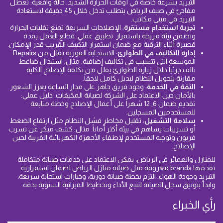
التبريد بسرعة خاصة في أوقات الحرارة الشديد. حالة واقعية: تعطل
مفاجئ في صيف الرياض يتطلب تدخل خلال 45 دقيقة لاستعادة
التبريد في مبنى مكاتب.
تجربة استخدام مستقرة
: الإصلاحات السريعة تمنع تقلبات الحرارة
وتضمن بيئة مريحة باستمرار. تطبيق عملي: قطع العمل بمدة
قصيرة أثناء الترقية مع ضمان استمرار التكييف القريب قدر الإمكان.
إدارة التكاليف في الطوارئ
: الاستجابة الفورية تقلل من Repairs
الموسعة التي تتسبب في تكاليف إضافية. مثال: استبدال ضاغط
تالف جزئياً خلال زيارة الطوارئ يقلل من تكلفة الإصلاح الكلية
مقارنة بتحويل النظام لبديل كامل لاحقاً.
الثقة في الخدمة
: وجود فريق جاهز على مدار الساعة يعزز الشعور
بالأمان حين الاعتماد على الشركة لصيانة المكيفات. دليل عملي:
تقديم ضمان 6, 12 شهراً على أعمال الإصلاح وخطة متابعة
للمستخدمين المسجلين.
سلامة التشغيل
: تقليل مخاطر فشل النظام مثل ارتفاع الضغط
أو تسريبات يساهم في بيئة أكثر أماناً. مثال: كشف مبكر عن تسرب
فريون وتوجيه المستخدم لإطفاء الأجهزة الكهربائية القريبة لحين
الإصلاح.
للمنازل والعمائر في الرياض، يمكن الاعتماد على خدمات صيانة متكاملة
تقدمها brands معروفة مثل صيانة منازل الرياض لضمان استمرارية
التبريد وجودة الهواء. التزم بخطة صيانة دورية، وخيارات استجابة سريعة،
وابدأ بتوثيق سجل الصيانة لتتبع الأداء وتخطيط الميزانية السنوية بدقة.
رأي الخبراء