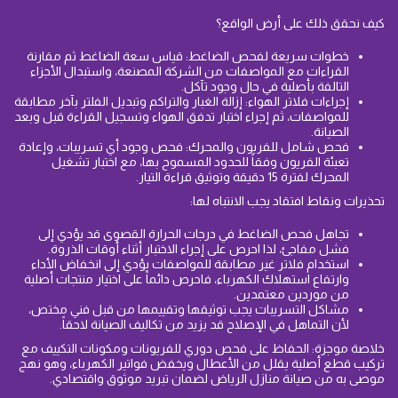
كيف نحقق ذلك على أرض الواقع؟
خطوات سريعة لفحص الضاغط: قياس سعة الضاغط ثم مقارنة
القراءات مع المواصفات من الشركة المصنعة، واستبدال الأجزاء
التالفة بأصلية في حال وجود تآكل.
إجراءات فلاتر الهواء: إزالة الغبار والتراكم وتبديل الفلتر بآخر مطابقة
للمواصفات، ثم إجراء اختبار تدفق الهواء وتسجيل القراءة قبل وبعد
الصيانة.
فحص شامل للفريون والمحرك: فحص وجود أي تسريبات، وإعادة
تعبئة الفريون وفقاً للحدود المسموح بها، مع اختبار تشغيل
المحرك لفترة 15 دقيقة وتوثيق قراءة التيار.
تحذيرات ونقاط افتقاد يجب الانتباه لها:
تجاهل فحص الضاغط في درجات الحرارة القصوى قد يؤدي إلى
فشل مفاجئ، لذا احرص على إجراء الاختبار أثناء أوقات الذروة.
استخدام فلاتر غير مطابقة للمواصفات يؤدي إلى انخفاض الأداء
وارتفاع استهلاك الكهرباء، فاحرص دائماً على اختيار منتجات أصلية
من موردين معتمدين.
مشاكل التسريبات يجب توثيقها وتقييمها من قبل فني مختص،
لأن التماهل في الإصلاح قد يزيد من تكاليف الصيانة لاحقاً.
خلاصة موجزة: الحفاظ على فحص دوري للفريونات ومكونات التكييف مع
تركيب قطع أصلية يقلل من الأعطال ويخفض فواتير الكهرباء، وهو نهج
موصى به من صيانة منازل الرياض لضمان تبريد موثوق واقتصادي.