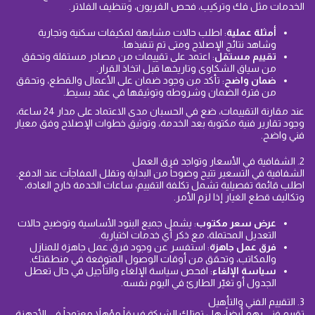
الخدمات مثل فك وتركيب، فحص الفريون، وتنظيف الفلاتر.
أمثلة عملية
: اطلب حالات مشابهة لمكيفات سكنية وتجارية
وشاهد نتائج الإصلاح ومتى تم تنفيذها.
تقييم مستقل
: اعتمد على تقييمات من مصادر مستقلة وتحقق
من سياق الشكاوى وتاريخها قبل اتخاذ القرار.
ضمان واضح
: تأكد من وجود ضمان على الأعمال والقطع، وتحقق
من فترة الضمان وشروطه وتوثيقها في عقد بسيط.
عند مقارنة التقييمات، ضع في الحسبان مدى الاعتماد على مدار 24 ساعة،
وجود تقارير فنية مكتوبة بعد الخدمة، وتوثيق خطوات الإصلاح وفق معيار
فني واضح.
2. الشفافية في الأسعار وتواجد فرق العمل
الشفافية في التسعير تتيح وضوحاً من البداية وتقلل المفاجآت عند الدفع.
اطلب قائمة تفصيلية تشمل تكلفة التقييم، ساعات الخدمة خارج العادة،
وتكاليف قطع الغيار إذا لزم الأمر.
عرض سعر مكتوب
: يشمل جميع البنود الأساسية وتوضيح حالات
التعديل المحتملة، مع ذكر أي خدمات اختيارية.
فرق عمل جاهزة
: استفسر عن وجود فرق عمل جاهزة للمنازل
والمكاتب، وتحقق من أوقات الوصول المتوقعة في منطقتك.
سياسة الإلغاء
: افحص سياسة الإلغاء والتأجيل في حال تعطل
الجدول أو تغيّر الطارئ في اليوم نفسه.
3. التقييم الفني والتأهيل
تقييم فني يهم أيضاً: هل تمتلك الشركة فريقاً مؤهلاً معتمداً في الأجهزة،