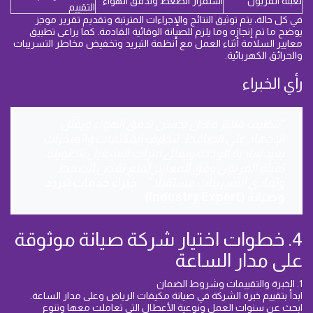
تعبئة الفريون
استقرار الضغط وتدفق الهواء
التقييم
في كل حالة، يتم توثيق النتائج والإجراءات المترتبة وتقديم تقرير موجز
يوضح ما تم إنجازه وما يلزم للصيانة الوقائية القادمة. كما يراعى تطبيق
معايير السلامة أثناء العمل مع أنظمة التبريد وتخفيض مخاطر التسريبات
والحرائق الكهربائية.
رأي الخبراء
"تنظيف فلاتر فعّال يحسن تدفق الهواء ويقلّل
الإجهاد على الضاغط. تنظيف المكثفات والمبخرات
يعيد إنتاجية الوحدة ويقلل فترات التشغيل الطويلة.
تعبئة الفريون وفق المعايير لمنع نقص الضغط
وتفادي التسريبات مستقبلاً."
,
خبراء خدمات تبريد
وصيانة (Industry Expert)
4. خطوات اختيار شركة صيانة موثوقة
على مدار الساعة
1. الخبرة والتقييمات وشروط الضمان
ابدأ بتقييم خبرة الشركة في صيانة مكيفات الرياض وعلى مدار الساعة.
ابحث عن سنوات العمل ونوعية الأعطال التي تعاملت معها وتنوع