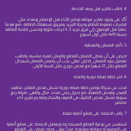
4. اطلب تقارير قبل وبعد الخدمة.
أكّد على وجود تقارير موثقة توضح الأداء قبل الإصلاح وبعده، مثل
قياسات ضغوط النظام ودرجة التبريد وفروق استهلاك الطاقة. ضع هدفاً
عملياً مثل الوصول إلى فرق تبريد 3, 5 درجات مئوية وتحسن كفاءة الطاقة
بنسبة 10% خلال أول أسبوع.
5. تأكيد الضمان والتغطية.
احرص على أن يغطي الضمان القطع والعمل لفترة مناسبة، واطلب
تفصيل بنود الضمان. كدليل عملي: يجب أن يتضمن الضمان استبدال
القطع خلال 12 شهراً مع فحص دوري خلال السنة الأولى.
6. اختر خطة صيانة دورية واضحة.
ابحث عن شركة توضح خطة صيانة دورية تشمل فحص الفلاتر، تنظيف
المبخر، وفحص الضغط، مع جدول زمني محدد. مثال واقعي: صيانة ربع
سنوية تشمل فحص التكييف في الصيف والشتاء وتقديم تقرير أداء
مختصر.
7. راقب الاعتماد على قطع أصلية فقط.
استفسر عن نوعية القطع المستخدَمة ويفضل الاعتماد على قطع أصلية
من المصنع أو معادلة معتمدة. مبدأ عملي: وجود ضمان على القطع