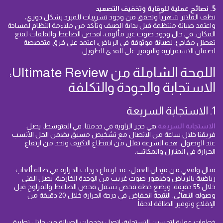
5. نصائح عملية للوقاية وتخفيف التصعيد
نظف الفلاتر شهرياً وتحقق من وجود تسريبات للمبرد بشكل دوري،
واعتمد صيانة منتظمة قبل بداية الصيف وتأكد من ملاءمة النظام لمساحة
المكان. في حال وجود صوت غير مألوف، افحص الضاغط والملفات لمنع
تعطل مفاجئ. لصيانة موثوقة في الرياض، اعتمد على فرق متخصصة
لضمان الاستمرارية والتوفير على المدى الطويل.
اللمحة الشاملة من Ultimate Review:
الاستجابة والجودة والتكلفة
1. الاستجابة السريعة
الاستجابة السريعة
هي حجر الزاوية في خدمتنا. في المتوسط، يصل
فريقنا خلال ساعة من الاتصال مع تشخيص مسبق يضمن الحل الأنسب
عند الوصول. هذه السرعة تقلل من انقطاع التكييف وتحد من ارتفاع
الحرارة في المنازل والمكاتب.
مثال واقعي من ميدان العمل: عند ارتفاع درجات الحرارة في صالة ألعاب
رياضية بالرياض وظهور صوت غريب من الوحدة الخارجية، يصل الفني
خلال 55 دقيقة، ويضع خطة فحص تشمل فحص الضاغط والمراوح قبل
وصوله النهائي. النتيجة انخفاض في درجة الحرارة خلال 20 دقيقة من
الإقلاع وتوفير الطاقة لاحقاً.
خطوات عملية لتحسين الاستجابة: اتصل بخدمات الصيانة من خلال تطبيق