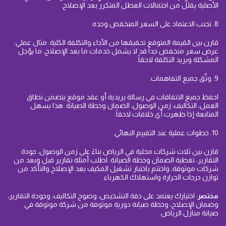
الأصلية يقلل من احتمالات العطل المتكرر بعد الإصلاح.
8. تجنب الاعتماد على السعر المنخفض وحده.
قارن بين القيمة المتوقع تحقيقها من الأداء والتكلفة الكلية. مثال عملي:
عرض سعر منخفض جداً قد لا يشمل خدمات ما بعد الإصلاح، ما يؤجل
المشكلة ويزيد التكلفة لاحقاً.
9. وثّق جميع التفاهمات.
احفظ جميع الاتفاقات في رسالة بريدية أو عقد موقع يتضمن نطاق
العمل، التكاليف، زمن الوصول، الضمان وخطة الصيانة. هذا يسهل
المتابعة إذا ظهرت أي خلافات لاحقاً.
10. خطوات عملية عند التقييم النهائي.
قارن بين ثلاث شركات محلية في الرياض بناءً على زمن الوصول، جودة
التقارير، تغطية الضمان وخطة الصيانة. اطلب أمثلة تقارير قبل وبعد من
شركات موثوقة، واختتم باختبار تشغيل المكيف بعد الإصلاح والتأكد من
توازن درجات الحرارة واستهلاك الكهرباء.
مختصر
: اختيارك يعتمد على دقة التشخيص، وضوح التكاليف، وجودة التقارير،
وضمان الإصلاح، وخطة صيانة دورية موثوقة من شركة موثوقة في
صيانة منازل الرياض.