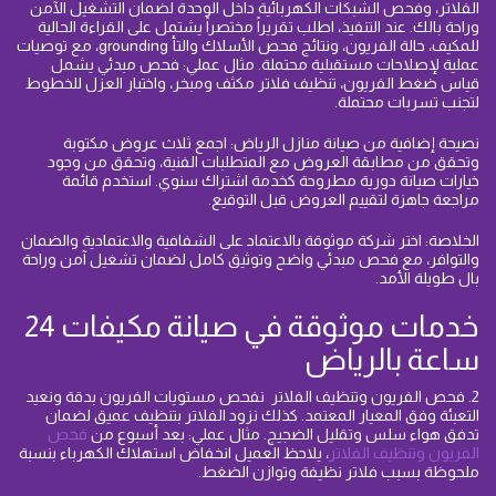
الفلاتر، وفحص الشبكات الكهربائية داخل الوحدة لضمان التشغيل الآمن
وراحة بالك. عند التنفيذ، اطلب تقريراً مختصراً يشتمل على القراءة الحالية
للمكيف، حالة الفريون، ونتائج فحص الأسلاك والتأ grounding، مع توصيات
عملية لإصلاحات مستقبلية محتملة. مثال عملي: فحص مبدئي يشمل
قياس ضغط الفريون، تنظيف فلاتر مكثف ومبخر، واختبار العزل للخطوط
لتجنب تسربات محتملة.
نصيحة إضافية من صيانة منازل الرياض: اجمع ثلاث عروض مكتوبة
وتحقق من مطابقة العروض مع المتطلبات الفنية، وتحقق من وجود
خيارات صيانة دورية مطروحة كخدمة اشتراك سنوي. استخدم قائمة
مراجعة جاهزة لتقييم العروض قبل التوقيع.
الخلاصة: اختر شركة موثوقة بالاعتماد على الشفافية والاعتمادية والضمان
والتوافر، مع فحص مبدئي واضح وتوثيق كامل لضمان تشغيل آمن وراحة
بال طويلة الأمد.
خدمات موثوقة في صيانة مكيفات 24
ساعة بالرياض
2. فحص الفريون وتنظيف الفلاتر نفحص مستويات الفريون بدقة ونعيد
التعبئة وفق المعيار المعتمد. كذلك نزود الفلاتر بتنظيف عميق لضمان
تدفق هواء سلس وتقليل الضجيج. مثال عملي: بعد أسبوع من
فحص
الفريون وتنظيف الفلاتر
، يلاحظ العميل انخفاض استهلاك الكهرباء بنسبة
ملحوظة بسبب فلاتر نظيفة وتوازن الضغط.