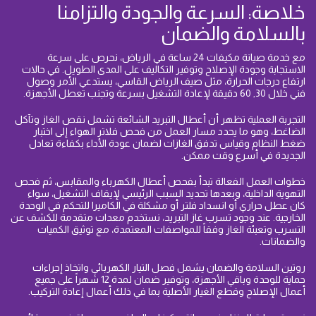
خلاصة: السرعة والجودة والتزامنا
بالسلامة والضمان
مع خدمة صيانة مكيفات 24 ساعة في الرياض، نحرص على سرعة
الاستجابة وجودة الإصلاح وتوفير التكاليف على المدى الطويل. في حالات
ارتفاع درجات الحرارة، مثل صيف الرياض القاسي، يستدعي الأمر وصول
فني خلال 30, 60 دقيقة لإعادة التشغيل بسرعة وتجنب تعطل الأجهزة.
التجربة العملية تظهر أن أعطال التبريد الشائعة تشمل نقص الغاز وتآكل
الضاغط، وهو ما يحدد مسار العمل من فحص فلاتر الهواء إلى اختبار
ضغط النظام وقياس تدفق الغازات لضمان عودة الأداء بكفاءة تعادل
الجديدة في أسرع وقت ممكن.
خطوات العمل الفعالة تبدأ بفحص أعطال الكهرباء والمقابس، ثم فحص
التهوية الداخلية، وبعدها تحديد السبب الرئيسي لإيقاف التشغيل، سواء
كان عطل حراري أو انسداد فلتر أو مشكلة في الكاميرا للتحكم في الوحدة
الخارجية. عند وجود تسرب غاز التبريد، نستخدم معدات متقدمة للكشف عن
التسرب وتعبئة الغاز وفقاً للمواصفات المعتمدة، مع توثيق الكميات
والضمانات.
روتين السلامة والضمان يشمل فصل التيار الكهربائي واتخاذ إجراءات
حماية للوحدة وباقي الأجهزة، وتوفير ضمان لمدة 12 شهراً على جميع
أعمال الإصلاح وقطع الغيار الأصلية بما في ذلك أعمال إعادة التركيب.