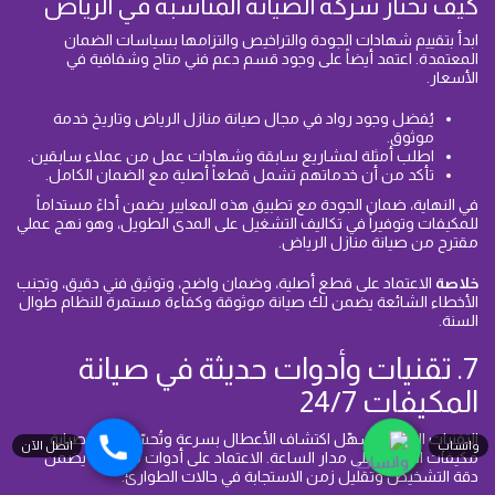
كيف تختار شركة الصيانة المناسبة في الرياض
ابدأ بتقييم شهادات الجودة والتراخيص والتزامها بسياسات الضمان
المعتمدة. اعتمد أيضاً على وجود قسم دعم فني متاح وشفافية في
الأسعار.
يُفضل وجود رواد في مجال صيانة منازل الرياض وتاريخ خدمة
موثوق.
اطلب أمثلة لمشاريع سابقة وشهادات عمل من عملاء سابقين.
تأكد من أن خدماتهم تشمل قطعاً أصلية مع الضمان الكامل.
في النهاية، ضمان الجودة مع تطبيق هذه المعايير يضمن أداءً مستداماً
للمكيفات وتوفيراً في تكاليف التشغيل على المدى الطويل، وهو نهج عملي
مقترح من صيانة منازل الرياض.
خلاصة
الاعتماد على قطع أصلية، وضمان واضح، وتوثيق فني دقيق، وتجنب
الأخطاء الشائعة يضمن لك صيانة موثوقة وكفاءة مستمرة للنظام طوال
السنة.
7. تقنيات وأدوات حديثة في صيانة
المكيفات 24/7
التقنيات الحديثة تُسهّل اكتشاف الأعطال بسرعة وتُحسّن نتائج صيانة
واتساب
اتصل الآن
مكيفات الرياض على مدار الساعة. الاعتماد على أدوات متطورة يضمن
دقة التشخيص وتقليل زمن الاستجابة في حالات الطوارئ.