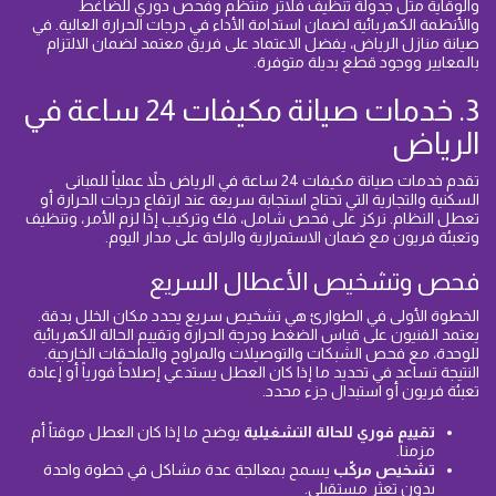
والوقاية مثل جدولة تنظيف فلاتر منتظم وفحص دوري للضاغط
والأنظمة الكهربائية لضمان استدامة الأداء في درجات الحرارة العالية. في
صيانة منازل الرياض، يفضل الاعتماد على فريق معتمد لضمان الالتزام
بالمعايير ووجود قطع بديلة متوفرة.
3. خدمات صيانة مكيفات 24 ساعة في
الرياض
تقدم خدمات صيانة مكيفات 24 ساعة في الرياض حلاً عملياً للمبانى
السكنية والتجارية التي تحتاج استجابة سريعة عند ارتفاع درجات الحرارة أو
تعطل النظام. نركز على فحص شامل، فك وتركيب إذا لزم الأمر، وتنظيف
وتعبئة فريون مع ضمان الاستمرارية والراحة على مدار اليوم.
فحص وتشخيص الأعطال السريع
الخطوة الأولى في الطوارئ هي تشخيص سريع يحدد مكان الخلل بدقة.
يعتمد الفنيون على قياس الضغط ودرجة الحرارة وتقييم الحالة الكهربائية
للوحدة، مع فحص الشبكات والتوصيلات والمراوح والملحقات الخارجية.
النتيجة تساعد في تحديد ما إذا كان العطل يستدعي إصلاحاً فورياً أو إعادة
تعبئة فريون أو استبدال جزء محدد.
تقييم فوري للحالة التشغيلية
يوضح ما إذا كان العطل موقتاً أم
مزمناً.
تشخيص مركّب
يسمح بمعالجة عدة مشاكل في خطوة واحدة
بدون تعثر مستقبلي.