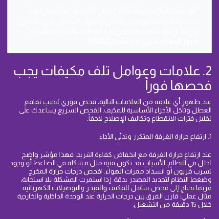
"الاستجابة السريعة تقلل زمن التعطل وتضمن بيئة
ذات راحة مستمرة من خلال وصول الفنيين في دقائق
وارتفاع ثقة المستخدمين بخدمة الصيانة المستمرة."
,
خبير الصناعة في خدمات HVAC
2. علامات وعوامل تلف مكيفات يجب
فحصها فوراً
عند ظهور أي علامة من العلامات التالية، فحص فوري لتجنب تفاقم
العطل وتآكل الأجزاء الأساسية للمكيف. الفحص السريع يساعدك على
تقليل فترات الانقطاع وتكاليف الإصلاح لاحقاً.
1. ارتفاع حرارة الغرفة المتكرر وتدنّي الأداء
عند ارتفاع حرارة الغرفة مع انخفاض كفاءة التبريد، فهذا مؤشر واضح
لخلل في النظام. الأسباب قد تكون فنية مثل مشكلة في الضاغط أو وجود
تسرب فريون أو انسداد ممرات الهواء. افحص درجات حرارة المخرج
وضغط النظام لتحديد المصدر بدقة. إذا استمرت المشكلة بلا استجابة،
فربما تحتاج إلى فحص شامل للمكثف والمبخر والتوصيلات الكهربائية.
مثال عملي: قارن الفرق بين درجات الحرارة عند الوحدة الداخلية والخارجية
خلال 15 دقيقة من التشغيل.