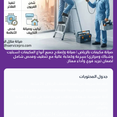
صيانة مكيفات بالرياض | صيانة وإصلاح جميع أنواع المكيفات (سبليت
وشباك ومركزي) بسرعة وكفاءة عالية مع تنظيف وفحص شامل
لضمان تبريد قوي وأداء ممتاز.
جدول المحتويات
مقدمة سريعة عن صيانة مكيفات الرياض 24 ساعة
اللمحة الشاملة من Ultimate Review: الاستجابة والجودة والتكلفة
أدلة ملموسة: شهادات وحالات من خدماتنا على مدار 24 ساعة
خطوات اختيار مزود صيانة موثوق: الشفافية والاعتماد والضمان
والتوافر
خدمات موثوقة في صيانة مكيفات 24 ساعة بالرياض