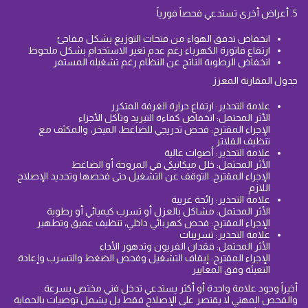
5. أعراض أخرى تستدعي فحصاً فورياً
انخفاض تدفق الهواء من فتحات التوزيع بشكل مفاجئ
ارتفاع فاتورة الكهرباء رغم عدم تغير الاستخدام بشكل ملحوظ
انخفاض الرطوبة الناتج عن النظام رغم تشغيله المستمر
جدول المقارنة المعزز
علامة التحذير: ارتفاع حرارة الغرفة المتكرر
الأثر المحتمل: انخفاض كفاءة التبريد وتآكل الأجزاء
الإجراء المقترح: فحص تدريجي للضاغط، المبخر، والمكثف مع
تنظيف الفلاتر
علامة التحذير: أصوات عالية
الأثر المحتمل: خلل ميكانيكي في المروحة أو الضاغط
الإجراء المقترح: التوقف عن التشغيل حتى فحصها وتحديد الإصلاح
اللازم
علامة التحذير: رائحة غريبة
الأثر المحتمل: مشاكل بالعزل أو تسرب كيميائي أو رطوبة
الإجراء المقترح: فحص كهربائي داخلي، تنظيف عميق وتطهير
علامة التحذير: تسريبات
الأثر المحتمل: فقدان الفريون وتدهور الأداء
الإجراء المقترح: إيقاف التشغيل وفحص الضغط والتسرب وإعادة
التعبئة وفق المعايير
أخيراً وجود علامة واحدة أو أكثر يستدعي تدخل فني مختص بسرعة.
والفحص المهني لا يقتصر على الإصلاح فقط بل يشمل توصيات بالحماية