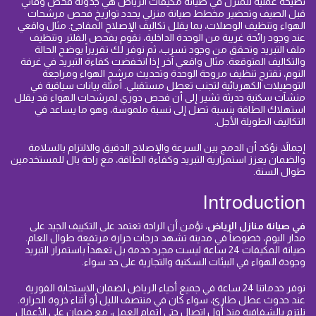
نصيحة عملية للمنزل في صيانة مكيفات الرياض هي جدولة فحص وقائي
قبل الصيف وتحضير مخطط صيانة منزلي يحدد تواريخ فحص مرشحات
الهواء وتنظيف الوصلات، بما يقلل تكاليف الإصلاح المفاجئ. مثال واقعي
عند وجود رائحة غريبة من الوحدة الداخلية، نقوم بفحص الفلتر وتنظيف
ملف التبريد وتحقق من وجود تسرب، ثم نوفر لك تقريراً يوضح الحالة
والتكاليف المتوقعة. مثال واقعي آخر إذا انخفضت كفاءة التبريد في غرفة
النوم، نقترح تنظيف مروحة الوحدة وتحديث مرشح الهواء ومراجعة
التوصيلات الكهربائية لتجنب تعطل مستقبلي. أمثلة بيانات سياقية في
منشآت سكنية حديثة تشير إلى أن فحص دوري لمرشحات الهواء قد يقلل
استهلاك الطاقة بنسبة تصل إلى نسبة ملموسة، وهو ما يساعد في
التكاليف الطويلة الأجل.
إجمالاً، نؤكد أن الدمج بين السرعة والإصلاح الدقيق والالتزام بالسلامة
والضمان يعزز استمرارية التبريد وكفاءة الطاقة، مع راحة بال للمستخدمين
طوال السنة.
Introduction
في صيانة منازل الرياض
، نؤمن أن الراحة تعتمد على التكييف الجيد على
مدار اليوم، خصوصاً في مدينة تشهد درجات حرارة مرتفعة طوال العام.
صيانة المكيفات 24 ساعة ليست مجرد خدمة بل تعهداً باستمرار التبريد
وجودة الهواء في البيئات السكنية والتجارية على حد سواء.
نوفر خدماتنا 24 ساعة في جميع أحياء الرياض لضمان الاستجابة الفورية
عند حدوث عطل طارئ، سواء كان في منتصف الليل أو أثناء ذروة الحرارة.
نلتزم بالشفافية منذ أول اتصال حتى إتمام العمل، مع ضمان على الأعمال