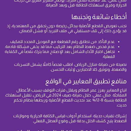
مثال عملي: عند معالجة نقص التبريد، يوضح التقرير الفرق في درجات
الحرارة وفرق استهلاك الطاقة قبل وبعد الصيانة.
أخطاء شائعة وتجنبها
تجنب تعويض القطع الأصلية ببدائل رخيصة دون تحقق من المعتمدية، إذ
قد يؤدي ذلك إلى تلف مستقبلي في ملف التبريد أو فشل الضمان.
عدم التأكد من تطابق رقم القطعة مع الموديل المحدد للمكيف.
عدم فحص ضغط النظام بعد التركيب مما قد يخفي مشكلة قادمة.
تجاهل اختبار الأداء الشامل بعد الإصلاح مما يترك نقصاً في الكفاءة
الفعلية.
نصيحة من صيانة منازل الرياض: اطلب فحصاً كاملاً يشمل التسربات
والضغط، وتوثيق كلا الاختبارين لإثبات التحسن.
منافع تطبيق المعايير في الواقع
اتباع المعايير يعزز عمر النظام ويقلل فترات التوقف بسبب الأعطال
المفاجئة. مثال عملي: خلال صيانة صيف 2024 في الرياض، تقليل استهلاك
الطاقة بنسبة 8-12% عند تحديث القطع الأصلية وربطها بنظام تحكم
حديث.
إشراك تقنيات حديثة: استخدام أدوات قياس الكثافة الحرارية وموازنات
الضغط يتيح كشف الخلل بدقة قبل وقوع العطل الفعلي.