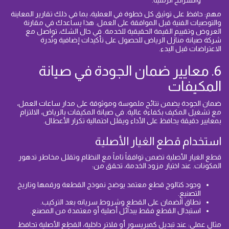
والشرائح الزمنية.
مهم: حافظ على توثيق كل خطوة في العملية، بما في ذلك تقارير المعاينة
والتوصيات الفنية قبل الموافقة على العمل. هذا يساعدك في مقارنة
العروض وتقييم القيمة الحقيقية للخدمة. في حال الشك، تواصل مع
شركة صيانة منازل الرياض للحصول على تأكيدات إضافية ونُدرة
الاعتراضات قبل البدء.
6. معايير ضمان الجودة في صيانة
المكيفات
ضمان الجودة يضمن نتائج ملموسة وموثوقة على مدار ساعات العمل،
مع تشغيل المكيف بكفاءة عالية. في صيانة المكيفات بالرياض، الالتزام
بمعايير دقيقة يحافظ على الأداء ويقلل احتمالية تكرار الأعطال.
استخدام قطع الغيار الأصلية
قطع الغيار الأصلية تضمن توافقاً تاماً مع النظام وتقلل مخاطر تدهور
المكونات. عند اختيار مزود الخدمة، تحقق من:
وجود كتالوج قطع معتمد يوضح نموذج القطعة ورقمها وتاريخ
التصنيع.
نطاق الضمان على القطع وشروط سريانه بعد التركيب.
استبدال القطع فقط ببدائل أصلية أو معتمدة من المصنع.
مثال عملي: عند تبديل كمبريسور أو فلاتر داخلية، القطع الأصلية تحافظ