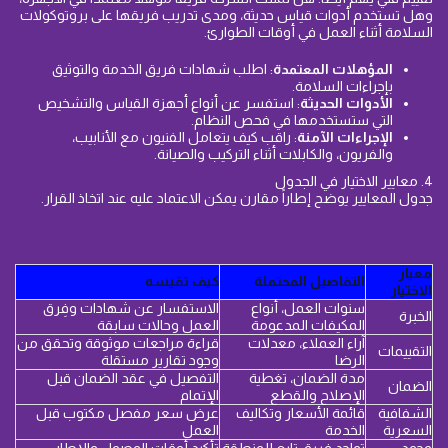
وهل تستخدم أدوات قياس حديثة، ومدى تدريب فريقها على بروتوكولات
السلامة أثناء العمل في أوقات الطوارئ.
المؤهلات المعتمدة
: اطلب شهادات فريق الخدمة والتوثيق
بإجراءات السلامة.
الأدوات الحديثة
: استفسر عن أنواع أجهزة القياس والتشخيص
التي ستستخدمها في فحص النظام.
الإجراءات الآمنة
: راقب كيف يتعامل الفنيون مع الأنابيب،
والفريون، والكابلات أثناء التركيب والصيانة.
4. معايير الاختيار في الجدول
جدول المعايير يوضح إطاراً مقارن يمكن الاعتماد عليه عند اتخاذ القرار.
معيار
التفاصيل المحتملة
كيف تقيسه
الاختيار
سنوات العمل، أنواع
الاستفسار عن شهادات وفِرق
الخبرة
المكيفات المدعومة
العمل وحالات سابقة
آراء العملاء، معدلات
قراءة مراجعات موثوقة وتحقق من
التقييمات
الرضا
وجود تقارير مستقلة
مدة الضمان، تغطية
التفصيل في عقد الضمان قبل
الضمان
الإصلاح والقطع
الإتمام
الشفافية
قائمة الأسعار وتكاليف
عرض سعر مفصل مكتوب قبل
السعرية
الخدمة
العمل