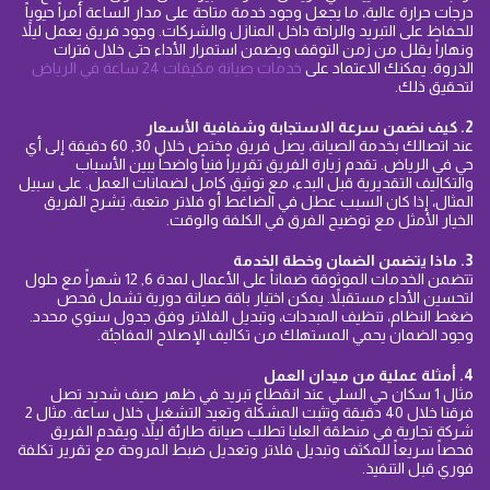
درجات حرارة عالية، ما يجعل وجود خدمة متاحة على مدار الساعة أمراً حيوياً
للحفاظ على التبريد والراحة داخل المنازل والشركات. وجود فريق يعمل ليلاً
ونهاراً يقلل من زمن التوقف ويضمن استمرار الأداء حتى خلال فترات
الذروة. يمكنك الاعتماد على
خدمات صيانة مكيفات 24 ساعة في الرياض
لتحقيق ذلك.
2. كيف نضمن سرعة الاستجابة وشفافية الأسعار
عند اتصالك بخدمة الصيانة، يصل فريق مختص خلال 30, 60 دقيقة إلى أي
حي في الرياض. تقدم زيارة الفريق تقريراً فنياً واضحاً يبين الأسباب
والتكاليف التقديرية قبل البدء، مع توثيق كامل لضمانات العمل. على سبيل
المثال، إذا كان السبب عطل في الضاغط أو فلاتر متعبة، يَشرح الفريق
الخيار الأمثل مع توضيح الفرق في الكلفة والوقت.
3. ماذا يتضمن الضمان وخطة الخدمة
تتضمن الخدمات الموثوقة ضماناً على الأعمال لمدة 6, 12 شهراً مع حلول
لتحسين الأداء مستقبلاً. يمكن اختيار باقة صيانة دورية تشمل فحص
ضغط النظام، تنظيف المبددات، وتبديل الفلاتر وفق جدول سنوي محدد.
وجود الضمان يحمي المستهلك من تكاليف الإصلاح المفاجئة.
4. أمثلة عملية من ميدان العمل
مثال 1 سكان حي السلي عند انقطاع تبريد في ظهر صيف شديد تصل
فرقنا خلال 40 دقيقة وتثبت المشكلة وتعيد التشغيل خلال ساعة. مثال 2
شركة تجارية في منطقة العليا تطلب صيانة طارئة ليلاً، ويقدم الفريق
فحصاً سريعاً للمكثف وتبديل فلاتر وتعديل ضبط المروحة مع تقرير تكلفة
فوري قبل التنفيذ.