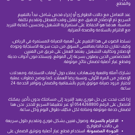
والقطع.
عند التعامل مع حالات الطوارئ أو إجراء فحص شامل، نبدأ بالتقييم
السريع ثم الإصلاح الدقيق، مع تقليل وقت التعطل وتقديم تكلفة
مناسبة. هدفنا هو الحفاظ على استمرارية التشغيل وتحسين كفاءة التبريد
مع الالتزام بالسلامة والصحة المنزلية.
نسلط الضوء في هذا التقييم على أهمية الصيانة المستمرة في الرياض،
وكيف تقارن خدماتنا بمنافسي السوق من حيث سرعة الاستجابة وجودة
الإصلاح وتكاليف التشغيل. يعتمد العمل على فريق من الفنيين
المتخصصين الذين يصلون بسرعة إلى الموقع، ويستخدمون أدوات حديثة
وقطع غيار أصلية لضمان نتائج موثوقة.
نشارك أمثلة واقعية وشهادات عملاء حول أوقات الاستجابة، ومعدلات
الإصلاح من المرة الأولى، ونسبة رضا العملاء. كما نوضح خطوات عملية
لاختيار مزود صيانة موثوق يلتزم بالشفافية والضمان وتوافر الخدمة 24
ساعة.
إذا كنت تبحث عن حل فوري يعيد التبريد إلى مساحتك بدون تأخير، يمكنك
الاتصال على الرقم 0544268800 أو عبر تطبيقنا السريع للحجز. نحن هنا
لضمان خدمة موثوقة ومتاحة لكل مكيّف طوال اليوم وكل ساعة.
الالتزام بالسرعة
: وصول فنيين بشكل فوري وتقديم حلول سريعة
في حالات الطوارئ.
الجودة المضمونة
: استخدام قطع غيار أصلية وتوثيق الضمان على