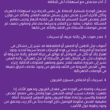
2. أداء منخفض مع استهلاك أعلى للطاقة
تشغيل الوحدة باستمرار للحفاظ على نفس الدرجة يزيد استهلاك الكهرباء
وتآكل الأجزاء أسرع. فحص دوري يشمل تنظيف الفلاتر، والتأكد من توازن
التيار، وفحص التبريد المستمر للحفاظ على كفاءة الجهاز وتجنب تفاقم
المشكلة. خطوات عملية: نزع الفلاتر وغسلها بماء فاتر وصابون خفيف، ثم
فحص موصلات الأسلاك من الخلف والتأكد من ثباتها.
3. صدر صوت عالٍ، رائحة غريبة، أو تسريبات
أصوات مثل الطنين أو الصفير أو الطقطقة قد تشير إلى مشاكل في
الضاغط أو المروحة. تستدعي هذه الإشارات فحصاً سريعاً لتحديد وجود
اهتزاز زائد أو تآكل في الحوامل أو عوائق في حركة القطع. رائحة محروقة أو
كيماويات تدل على احتمال تلف في الأسلاك أو عزل كهربائي. رائحة العفن
تشير إلى ضرورة تنظيف فلاتر عميق وتطهير للمكونات الداخلية. إجراء
عملي: افحص المروحة من الخلف وتحقق من وجود علامات احتراق خفيفة
في الوصلات الكهربائية.
4. تسريبات أو انخفاض مستوى الفريون
تسريبات واضحة من الوحدة تعني فقدان الفريون وتدهور الأداء. إذا
ظهرت علامات تسرب، أوقف التشغيل فوراً واتصل بفني معتمد لفحص
الضغط والتسرب وإعادة تعبئة الفريون وفق المعايير الصحيحة. أمثلة
تطبيقية: افحص خطوط التوصيل خارج الوحدة بحثاً عن آثار زيت وتحقق من
وجود رطوبة حول الأنابيب.