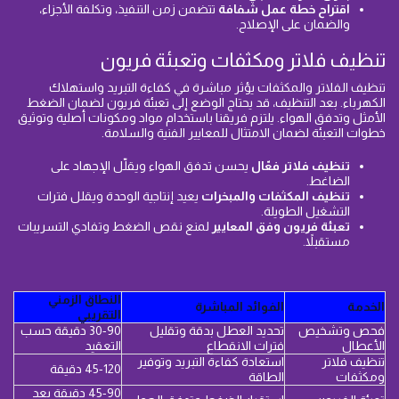
اقتراح خطة عمل شفافة
تتضمن زمن التنفيذ، وتكلفة الأجزاء،
والضمان على الإصلاح.
تنظيف فلاتر ومكثفات وتعبئة فريون
تنظيف الفلاتر والمكثفات يؤثر مباشرة في كفاءة التبريد واستهلاك
الكهرباء. بعد التنظيف، قد يحتاج الوضع إلى تعبئة فريون لضمان الضغط
الأمثل وتدفق الهواء. يلتزم فريقنا باستخدام مواد ومكونات أصلية وتوثيق
خطوات التعبئة لضمان الامتثال للمعايير الفنية والسلامة.
تنظيف فلاتر فعّال
يحسن تدفق الهواء ويقلّل الإجهاد على
الضاغط.
تنظيف المكثفات والمبخرات
يعيد إنتاجية الوحدة ويقلل فترات
التشغيل الطويلة.
تعبئة فريون وفق المعايير
لمنع نقص الضغط وتفادي التسريبات
مستقبلاً.
النطاق الزمني
الخدمة
الفوائد المباشرة
التقريبي
فحص وتشخيص
تحديد العطل بدقة وتقليل
30-90 دقيقة حسب
الأعطال
فترات الانقطاع
التعقيد
تنظيف فلاتر
استعادة كفاءة التبريد وتوفير
45-120 دقيقة
ومكثفات
الطاقة
45-90 دقيقة بعد