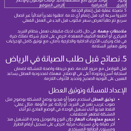
وجود
تواجد فريق تابع للمنطقة
تأكيد أوقات الوصول والإطار
الفرق
الجغرافية
الزمني المتوقع
5. نصيحة عملية قبل إتمام الخدمة
اختبروا سرعة الرد قبل إتمام أي خدمة. اطلبوا تقديراً ابتدائياً عبر اتصال
سريع ثم طلباً لعرض سعر مكتوب قبل البدء في العمل الفعلي.
ملاحظات مهمة
: في حال كانت لديك مكيفات تعمل بنظام التبريد
المركزي أو أنظمة التكييف المعقدة، احرص على اختيار شركة تمتلك خبرة
في فك وتركيب الأجزاء الداخلية والخارجية بأمان، مع توثيق كامل للإجراءات
وفق معايير السلامة.
5. نصائح قبل طلب الصيانة في الرياض
قبل التواصل مع مزود الخدمة، ضع خريطة واضحة للمشكلة لضمان
استجابة أسرع وجودة أعلى في الإصلاح. فهمك لمحدودية العطل يساعد
الفنيين على التوجيه الصحيح وتحديد الأدوات اللازمة.
الإعداد للمسألة وتوثيق العطل
توثيق العطل
استخدم صوراً أو فيديو يوضح المشكلة بوضوح مثل
صوت غريب، تغير في التبريد، أو رائحة غير مألوفة. مثال عملي،
التقط فيديو أثناء تشغيل الوحدة في الوضع العادي ثم أثناء
المشكلة لتظهر الاختلافات.
تجميع معلومات الجهاز
دوّن النوع والموديل ومدة التشغيل منذ
آخر صيانة وأي تسريبات مرئية. احرص على تسجيل أرقام الطراز
ومستوى الطاقة المستخدم.