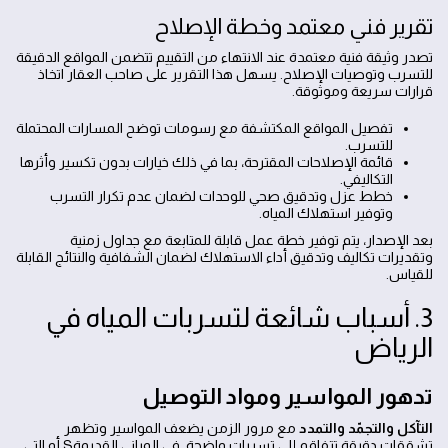
تقرير فني معتمد وخطة الإصلاح
تصدر وثيقة فنية معتمدة عند الانتهاء من التقييم تتضمن المواقع الدقيقة
للتسرب وتوصيات الإصلاح. يسهل هذا التقرير على صاحب العقار اتخاذ
قرارات سريعة وموثوقة.
تفصيل المواقع المكتشفة مع رسومات توضح المسارات المحتملة
للتسرب.
قائمة الإصلاحات المقترحة، بما في ذلك خيارات بدون تكسير وأثرها
التكاليفي.
خطط عزل وتدقيق صحي للوحدات لضمان عدم تكرار التسرب
وتوفير استهلاك المياه.
بعد الإصدار، يتم توفير خطة عمل قابلة للمتابعة مع جداول زمنية
وتقديرات تكاليف وتدقيق أداء الاستهلاك لضمان الشفافية والنتائج القابلة
للقياس.
3. أسباب شائعة لتسربات المياه في
الرياض
تدهور المواسير ومواد التوصيل
التآكل والتجمّد والتمدد
مع مرور الزمن يضعف المواسير وتظهر
تشققات دقيقة تتفاقم إلى تسربات واضحة. في المباني القديمةS أو التي