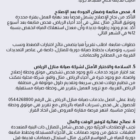
أنابيب قديمة تحتاج استبدالا جزئيا.
4. فحص متابعة وضمان الجودة بعد الإصلاح
التأكد من نجاح الإصلاح يشمل فحصاً بعد نهاية العمل بفترة محددة
وتوثيق النتائج. مثال عملي: في أحد أحياء الرياض، فحص متابعة بعد أسبوع
أكد عدم وجود رطوبة جديدة وأن معدل استهلاك المياه انخفض بنسبة
12% في الشهر التالي.
خطوات متابعة: اطلب تقريراً فنيا يتضمن نتائج اختبارات الضغط ونسب
تسرب، وتوصيات بخطط صيانة دورية للمنازل، خاصة في عناصر التمديدات
القريبة من المطابخ والحمامات.
5. السلامة والاختيار الأمثل لشركة صيانة منازل الرياض
عند اختيار مزود خدمات، تابع وجود فحص تشخيصي موثق وخطة إصلاح
واضحة، مع وجود خبرة في أحياء الرياض. مثال واقع: شركة محلية تمكنت
من تنظيم جولات فحص سريعة وتقديم حلول موثوقة في منطقة
الرياض الغربية، مع تزويد العميل بتقرير فني وخطة صيانة مستقبلية.
رابط عملي: اتصل بخدمات صيانة منازل الرياض على الرقم 0544268800
للحصول على فحص تسربات المياه بالرياض مع تقرير فني موثوق وخطة
إصلاح مناسبة. انتهز فرصة مقارنة العروض قبل اتخاذ القرار.
6. نصائح نهائية لتوفير الوقت والمال
تجنب الإصلاحات الجزئية دون فحص شامل للمنازل ذات البنية المتعددة
الطبقات. تحقق من وجود ضمانات على الأجزاء المستبدلة وخطط متابعة
دورية للمياه في المواسم الكبرى. مثال: استبدال صمامات قديمة قبل