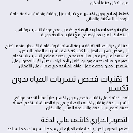
من التدخل حيثما أمكن.
خطط إصلاح بدون تكسير
مع خيارات عزل وقاية وتدقيق سلامة عامة
للوحدات السكنية والمباني.
متابعة وخدمات ما بعد الإصلاح
لضمان عدم عودة التسرب وقياس
استهلاك الماء بعد الإصلاح، مع تقارير متابعة دورية.
لدينا في درة الصيانة ثقافة سرعة الاستجابة وشفافية الأسعار. عندما تحتاج
إلى فحص تسرب، اتصل بنا كشركة كشف تسربات المياه بالرياض،
مستفيداً من خبرة فريقنا المعتمد في تحديد مواقع التسرب باستخدام
أجهزة وتقنيات حديثة وتوثيق كامل للإجراءات. اتصل الآن للحصول على
تشخيص دقيق وخطة عمل قابلة للمتابعة مع ضمان على الأعمال.
1. تقنيات فحص تسربات المياه بدون
تكسير
يُعد الاعتماد على تقنيات فحص بدون تكسير خياراً عملياً لتحديد مواقع
التسرب بدقة وتقليل تكاليف الإصلاح. في درة الصيانة، نستخدم أجهزة
حديثة تجمع بين الدقة والسلامة للمباني والسكان.
التصوير الحراري كاشف عالي الدقة
يُظهر التصوير الحراري اختلافات الحرارة التي تتركها التسريبات، مما يساعد