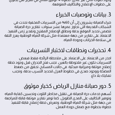
على خطوات الإصلاح والتكاليف المتوقعة.
3. بيانات وتوصيات الخبراء
خبراء الصيانة يشيرون إلى أن 60% من التسريبات المخفية تحدث في
الشبكات القديمة التي تجاوز عمرها عشر سنوات. تقارير درة الصيانة
تتضمن تحديد الموقع بدقة ونطاق الإصلاح المقترح وتقدير زمن التنفيذ.
الاعتماد على تقارير من جهة معتمدة مثل شركة المياه الوطنية يعزز الثقة
في سلامة الخزانات وجودة المياه.
4. تحذيرات ونطاقات لاختبار التسريبات
احذر من الاعتماد على الاعتماد على ملاحظة الرائحة فقط فبعض
التسريبات تكون غير ملحوظة بالعين. تجنب فتح الجدران قبل وجود خطة
إصلاح موثقة وميزانية مبدئية. في حالات المسابح، تحقق من ضغط
المضخة ووجود صدى في خطوط العزل لتحديد التسرب بدقة، وتجنب
تفكيك بلا داع.
5. دور صيانة منازل الرياض كخيار موثوق
تُسهم خدمات درة الصيانة في تقليل مخاطر التلوث وتحسين كفاءة المياه
وتوفير التكاليف على المدى الطويل. كما توفر تقارير موثقة قابلة للمراجعة
من جهة مثل شركة المياه الوطنية، وتعرض خطة إصلاح قابلة للتنفيذ
خطوة بخطوة مع ضمان جودة العمل.