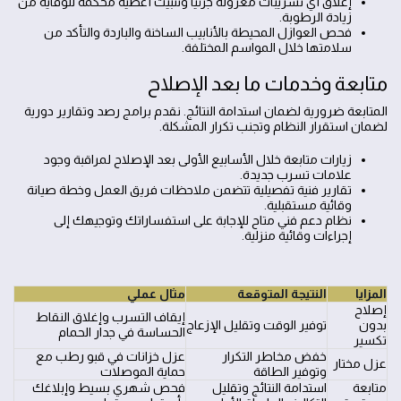
إغلاق أي تسريبات معزولة جزئياً وتثبيت أغطية محكمة للوقاية من
زيادة الرطوبة.
فحص العوازل المحيطة بالأنابيب الساخنة والباردة والتأكد من
سلامتها خلال المواسم المختلفة.
متابعة وخدمات ما بعد الإصلاح
المتابعة ضرورية لضمان استدامة النتائج. نقدم برامج رصد وتقارير دورية
لضمان استقرار النظام وتجنب تكرار المشكلة.
زيارات متابعة خلال الأسابيع الأولى بعد الإصلاح لمراقبة وجود
علامات تسرب جديدة.
تقارير فنية تفصيلية تتضمن ملاحظات فريق العمل وخطة صيانة
وقائية مستقبلية.
نظام دعم فني متاح للإجابة على استفساراتك وتوجيهك إلى
إجراءات وقائية منزلية.
المزايا
النتيجة المتوقعة
مثال عملي
إصلاح
إيقاف التسرب وإغلاق النقاط
بدون
توفير الوقت وتقليل الإزعاج
الحساسة في جدار الحمام
تكسير
خفض مخاطر التكرار
عزل خزانات في قبو رطب مع
عزل مختار
وتوفير الطاقة
حماية الموصلات
متابعة
استدامة النتائج وتقليل
فحص شهري بسيط وإبلاغك