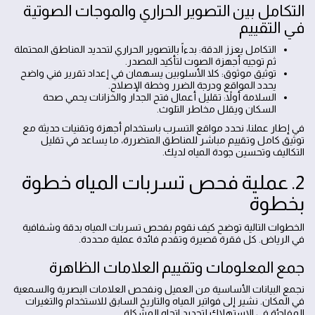
التكامل بين التصوير الحراري والموجات الصوتية
في التقييم
التكامل يعزز الدقة: بدءاً بالتصوير الحراري لتحديد المناطق المحتملة
ثم توجيه أجهزة الصوت لتأكيد المصدر.
توثيق موثوق: كلا الأسلوبين يسهمان في إعداد تقرير فني واضح
يحدد المواقع ودرجة الضرر وخطة الإصلاح.
السلامة أولاً: تقليل أعمال فتح الجدار والخزانات يحمي صحة
السكان ويقلل مخاطر التلوث.
في إطار عملنا، نحدد مواقع التسرب باستخدام أجهزة وتقنيات حديثة مع
توثيق كامل وتقييم مباشر للمناطق المتضررة، ما يساعد في تقليل
التكاليف وتحسين جودة المياه لديك.
2. عملية فحص تسربات المياه خطوة
بخطوة
الخطوات التالية توضح كيف نقوم بفحص تسربات المياه بدقة وشفافية
في الرياض. كل فقرة قصيرة وتقدم فائدة عملية محددة.
جمع المعلومات وتقييم العلامات الظاهرة
نجمع البيانات الأساسية من العميل ونفحص العلامات البصرية والسمعية
في المكان. نشير إلى فواتير المياه والتاريخ السابق للاستخدام والتغيرات
المفاجئة في الاستهلاك لتحديد اتجاه المشكلة.