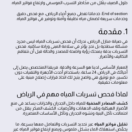
حلول الصيف يقلل من مخاطر التسرب الموسمي وارتفاع فواتير المياه.
End of section: خدماتنا تغطي جميع أحياء الرياض، مع فحص دقيق
وخدمات سريعة لضمان مياه نظيفة وآمنة وتوفير في فواتير المياه.
1. مقدمة
في صيانة منازل الرياض، ندرك أن فحص تسربات المياه ليس مجرد
مشكلة سطحية بل تحدٍ يؤثر في سلامة المبنى وراحة ساكنيه. فحص
التسربات بدقة يمنحك رؤية واضحة للمصدر والحالة قبل أن تتفاقم
التكاليف والأضرار.
المعيار الأساسي لدينا هو السرعة والدقة. فريقنا المتخصص يصل إلى
أحيائك في الرياض 24 ساعة، باستخدام أحدث الأجهزة والتقنيات دون
تكسير، مع توثيق فني واضح يتيح لك اتخاذ قرارات إصلاح مبنية على
معلومات حقيقية.
لماذا فحص تسربات المياه مهم في الرياض
كشف المصادر المخفية
للمياه داخل الجدران والخزانات يساعد في منع
الأضرار الهيكلية وتلف الدهانات والأرضيات. الكشف المبكر يقلل من
احتمالات تآكل البنية وتشوه الجدران وتآكل الأساسات المتضررة.
تقليل فواتير المياه
عبر تحديد التسربات والتعامل معها بسرعة، ما
يخفّض استهلاك الماء بشكل ملموس ويمنع ارتفاع فواتير المياه غير