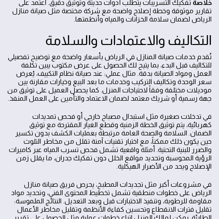
خلاصة
تفكيك التسريبات يتطلب أدوات حديثة وتوثيق دقيق. اعتمد على
تقارير موثوقة وخطة إصلاح واضحة مع شركة مختصة مثل صيانة منازل
الرياض لضمان سلامة الخزانات والمياه وأنظمتها.
التكاليف والاعتمادات والسلامة
تُقدم خدمات صيانة المنازل في الرياض بأسعار واضحة مع توضيح تفصيلي
للتكاليف قبل البدء، بما يتيح لك الحصول على عرض مكتوب يبين تكلفة
العمل ومواد الصيانة بدقة. مثال عملي: عند صيانة نظام التكييف، يُعرض
سعر الوحدة وتكاليف التركيب وخدمات ما بعد البيع وخيارات مقارنة بين
موديلات مختلفة وفقاً لاحتياجات المنزل. كما يحصل العميل على توثيق من
جهة رسمية أو شريك معتمد لضمان الاعتماد والتأمين على العمل المنفذ.
في تدخلات صغيرة مثل استبدال مصباح خارجي أو فحص تمديدات
كهربائية، يتم توثيق الخطة الزمنية وقطع الغيار المقترحة مع توثيق
الضمان. السلامة والصحة العامة مرتبطة بعمليات الكشف بدون تكسير
حين يكون ذلك ممكناً، مع اختيار تقنيات آمنة تقلل من مخاطر التلوث
والضرر للبنية التحتية. أمثلة واقعية تشمل فحص تسرب المياه عبر كاميرات
الرؤية المحوسبة وتحديد مواقع الخلل دون تفكيك جدران، ما يقلل زمن
الإصلاح ويحد من الأضرار الهيكلية.
في مشروعات أكبر مثل تجديدات المطبخ، يحرص فريق صيانة منازل
الرياض على خطوات منطقية تشمل تخطيط المحتوى الفني، وتحديد مواد
مقاومة للرطوبة، وتنفيذ الاختبارات قبل وبعد التعديل. النتائج الملموسة:
تقليل فترات الانقطاع وتحسين كفاءة الأنظمة وتقليل مخاطر الأعمال
الطارئة. يمكن لمالك المنزل اتباع خطوات عملية مثل الحصول على تقرير