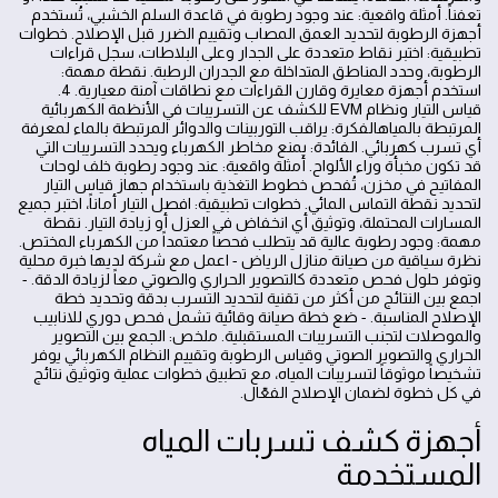
تعفناً. أمثلة واقعية: عند وجود رطوبة في قاعدة السلم الخشبي، تُستخدم
أجهزة الرطوبة لتحديد العمق المصاب وتقييم الضرر قبل الإصلاح. خطوات
تطبيقية: اختبر نقاط متعددة على الجدار وعلى البلاطات، سجل قراءات
الرطوبة، وحدد المناطق المتداخلة مع الجدران الرطبة. نقطة مهمة:
استخدم أجهزة معايرة وقارن القراءات مع نطاقات آمنة معيارية. 4.
قياس التيار ونظام EVM للكشف عن التسريبات في الأنظمة الكهربائية
المرتبطة بالمياهالفكرة: يراقب التوربينات والدوائر المرتبطة بالماء لمعرفة
أي تسرب كهربائي. الفائدة: يمنع مخاطر الكهرباء ويحدد التسريبات التي
قد تكون مخبأة وراء الألواح. أمثلة واقعية: عند وجود رطوبة خلف لوحات
المفاتيح في مخزن، تُفحص خطوط التغذية باستخدام جهاز قياس التيار
لتحديد نقطة التماس المائي. خطوات تطبيقية: افصل التيار أماناً، اختبر جميع
المسارات المحتملة، وتوثيق أي انخفاض في العزل أو زيادة التيار. نقطة
مهمة: وجود رطوبة عالية قد يتطلب فحصاً معتمداً من الكهرباء المختص.
نظرة سياقية من صيانة منازل الرياض - اعمل مع شركة لديها خبرة محلية
وتوفر حلول فحص متعددة كالتصوير الحراري والصوتي معاً لزيادة الدقة. -
اجمع بين النتائج من أكثر من تقنية لتحديد التسرب بدقة وتحديد خطة
الإصلاح المناسبة. - ضع خطة صيانة وقائية تشمل فحص دوري للانابيب
والموصلات لتجنب التسريبات المستقبلية. ملخص: الجمع بين التصوير
الحراري والتصوير الصوتي وقياس الرطوبة وتقييم النظام الكهربائي يوفر
تشخيصاً موثوقاً لتسريبات المياه، مع تطبيق خطوات عملية وتوثيق نتائج
في كل خطوة لضمان الإصلاح الفعّال.
أجهزة كشف تسربات المياه
المستخدمة