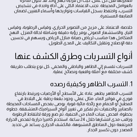
معايرتها قبل كل عمل، حيث أن قراءة جهاز واحد قد تكون متأثرة
بالعوامل المحيطة. تجنب الاعتماد الكلي على أداة واحدة في تشخيص
التسرب، واحتفظ بسجل القياسات وتواريخها وأسماء الفنيين لضمان
المتابعة المستمرة.
خلاصة: الاعتماد على مزيج من التصوير الحراري، وقياس الرطوبة، وقياس
التيار، والاستشعار الصوتي يوفر رؤية دقيقة وشاملة لحالة المنزل. النهج
المتكامل هذا مناسب لرياض صيانة منازل الرياض ويسهم في تحسين
دقة الإصلاح وتقليل التكاليف على المدى الطويل.
أنواع التسربات وطرق الكشف عنها
التسربات تقسم إلى الظاهر والباطني والمخفي. كل نوع يتطلب طريقة
كشف مختلفة مع أمثلة واقعية ونصائح عملية.
1. التسرب الظاهر وكيفية رصده
التسرب الظاهر يظهر عادة على الأسطح أو الأرضيات ويرتبط بارتفاع
فوري في فواتير الماء. مثال عملي: وجود بقعة رطبة على البلاط في
المطبخ أو الحمام مع رائحة مائية قوية. يوصى بفحص المساحات المحيطة
بالصنابير والحنفيات ثم تفكير في تغيير ألواح السيراميك المتشققة. خطوة
بخطوة: افحص عينات الماء من الحنفية، ثم ضع ورقة لالتقاط الرطوبة
وراقب مدى انتشارها خلال 24 ساعة. استخدم كاميرا حرارية لفحص الحرارة
المرتفعة حول المناطق المشبوهة، فالكشف الحراري يساعد في تحديد
المصدر دون تكسير الجدار.