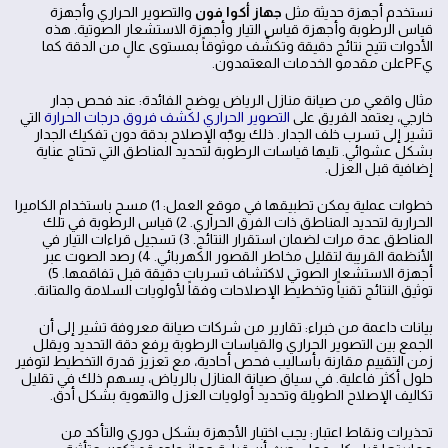
نستخدم أجهزة حديثة مثل
جهاز أكوا فون
والتصوير الحراري وأجهزة
قياس الرطوبة وأجهزة قياس التيار وأجهزة الاستشعار الصوتية. هذه
الأدوات تتيح نتائج دقيقة وتكشّف موثوقاً بمستوى عالٍ من الدقة كما
يPFعلن مقدمو الخدمات المعتمدون.
مثال واقعي من صيانة منازل الرياض يوضح الفائدة: عند فحص جدار
خارجي، يعتمد الفريق على
التصوير الحراري لكشف فروق درجات الحرارة
التي
تشير إلى تسرب خلف الجدار. ذلك يوجّه الإصلاح بدقة دون تفكيك الجدار
بشكل عشوائي. تليها قياسات الرطوبة لتحديد المناطق التي تحتاج عناية
إضافية قبل العزل.
خطوات عملية يمكن تطبيقها في موقع العمل: 1) مسح باستخدام الكاميرا
الحرارية لتحديد المناطق ذات الفرق الحراري. 2) قياس الرطوبة في تلك
المناطق عدة مرات لضمان استقرار النتائج. 3) تسجيل قراءات التيار في
الأنظمة القريبة لتقليل مخاطر القصور الكهربائي. 4) رصد الصوت عبر
أجهزة الاستشعار الصوتي لاكتشاف تسربات دقيقة قبل تفاقمها. 5)
توثيق النتائج تقنياً وتخطيط الإصلاحات وفقاً لأولويات السلامة والمتانة.
بيانات داعمة من خبراء: تقارير من شركات صيانة معروفة تشير إلى أن
الجمع بين التصوير الحراري والقياسات الرطوبة يرفع دقة التحديد ويقلل
زمن التقييم مقارنة بأساليب فحص أحادية، مع تعزيز قدرة التخطيط لتوفير
حلول أكثر فاعلية. في سياق صيانة المنازل بالرياض، يسهم ذلك في تقليل
تكاليف الإصلاح الطويلة وتحديد أولويات العزل والتهوية بشكل أدق.
تحذيرات ونقاط اعتبار: يجب اختبار الأجهزة بشكل دوري والتأكد من