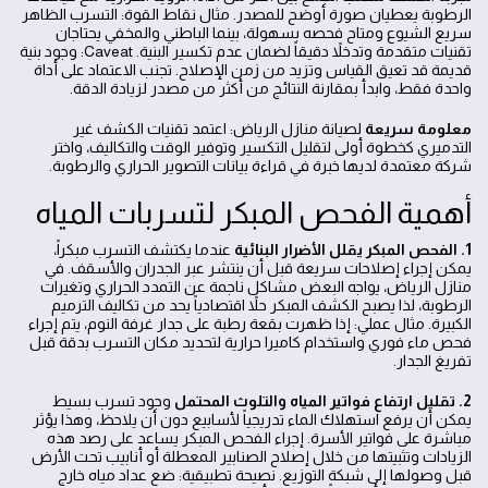
الرطوبة يعطيان صورة أوضح للمصدر. مثال نقاط القوة: التسرب الظاهر
سريع الشيوع ومتاح فحصه بسهولة، بينما الباطني والمخفي يحتاجان
تقنيات متقدمة وتدخلاً دقيقاً لضمان عدم تكسير البنية. Caveat: وجود بنية
قديمة قد تعيق القياس وتزيد من زمن الإصلاح. تجنب الاعتماد على أداة
واحدة فقط، وابدأ بمقارنة النتائج من أكثر من مصدر لزيادة الدقة.
معلومة سريعة
لصيانة منازل الرياض: اعتمد تقنيات الكشف غير
التدميري كخطوة أولى لتقليل التكسير وتوفير الوقت والتكاليف، واختر
شركة معتمدة لديها خبرة في قراءة بيانات التصوير الحراري والرطوبة.
أهمية الفحص المبكر لتسربات المياه
1. الفحص المبكر يقلل الأضرار البنائية
عندما يكتشف التسرب مبكراً،
يمكن إجراء إصلاحات سريعة قبل أن ينتشر عبر الجدران والأسقف. في
منازل الرياض، يواجه البعض مشاكل ناجمة عن التمدد الحراري وتغيرات
الرطوبة، لذا يصبح الكشف المبكر حلاً اقتصادياً يحد من تكاليف الترميم
الكبيرة. مثال عملي: إذا ظهرت بقعة رطبة على جدار غرفة النوم، يتم إجراء
فحص ماء فوري واستخدام كاميرا حرارية لتحديد مكان التسرب بدقة قبل
تفريغ الجدار.
2. تقليل ارتفاع فواتير المياه والتلوث المحتمل
وجود تسرب بسيط
يمكن أن يرفع استهلاك الماء تدريجياً لأسابيع دون أن يلاحظ، وهذا يؤثر
مباشرة على فواتير الأسرة. إجراء الفحص المبكر يساعد على رصد هذه
الزيادات وتثبيتها من خلال إصلاح الصنابير المعطلة أو أنابيب تحت الأرض
قبل وصولها إلى شبكة التوزيع. نصيحة تطبيقية: ضع عداد مياه خارج