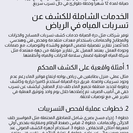
صيانة لمدة 12 شهراً وخطة طوارئ في حال تسرب سريع.
الخدمات الشاملة للكشف عن
تسربات المياه في الرياض
توفر شركات مثل درة الصيانة خدمات كشف تسربات المسابح والخزانات
والمطابخ والحمامات باستخدام معدات متقدمة وفحص فني وهندسي.
كما تُصدر تقارير تفصيلية تتضمن الموقع والشدة والتوصيات، مع ضمانات
وجودة العمل. يعتمد العميل على تقارير موثقة من جهة معتمدة مثل
شركة المياه الوطنية لضمان سلامة الخزانات والمياه وأنظمتها.
1. أمثلة واقعية على الكشف المحكم
مثال عملي: منزل بطابقين في رياض يواجه ارتفاع فواتير الماء رغم عدم
وجود تسريبات واضحة. فريق درة الصيانة استخدم كاميرا حرارية وكاشف
رطوبة لتحديد منطقة تجميع الماء خلف جدار المطبخ، ليكشف عن تسرب
خفي في أنابيب الصرف. تم إصلاحها خلال يوم واحد وتوثيق العملية في
تقرير فني مع توصيات لاحقة.
2. خطوات عملية لفحص التسريبات
خطوة 1: إجراء مسح بصري شامل للمناطق المحتملة مثل المواسير خلف
الخزائن والحمامات. خطوة 2: قياس ضغط النظام ومقارنته بفحص أولي
لمعرفة أماكن الانخفاض. خطوة 3: استخدام أجهزة الكشف الصوتي عند
وجود صوت مائي غير عادي. خطوة 4: توثيق النتائج في تقرير فني يحتوي