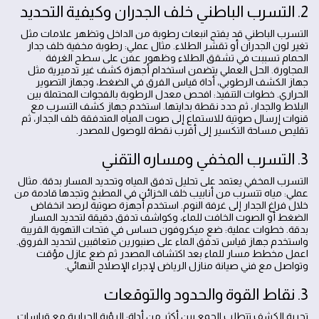
2. التسرب الباطني خلف الجدران وكيفية التحديد
التسرب الباطني قد يفتح انبعاث رطوبة من الداخل وتظهر علامات مثل
تغير لون الجدران أو تقشر الطلاء. مثال عملي: رطوبة مخفية خلف جدار
الحمام تسببت في تشقق الطلاء وظهور عفن على سطح الغرفة
المجاورة. الحل العملي يتضمن استخدام أجهزة كشف غير تدميرية مثل
جهاز الكشف الرطوبي، أداة قياس الفرق في الضغط، وجهاز التصوير
الحراري. خطوات التنفيذ: افحص معدل الرطوبة بالفجوات المحتملة بين
البلاط والجدار، ثم حدد نقطة بدايتها. استخدم جهاز كشف التسرب مع
قنوات إرسال صوتية للاستماع إلى صوت المياه المتدفقة خلف الجدار، ثم
تقليص مساحة التكسير إلى أقرب نقطة للوصول للمصدر.
3. التسرب المخفي ومساره التقني
التسرب المخفي يعتمد على تحليل تدفق المياه وتحديد المسار بدقة. مثال
عملي: مياه تتسرب من أنابيب خلف الخزائن في المطبخ وتجدها قادمة من
خلال فراغ الجدار إلى غرفة النوم. استخدم أجهزة صوتية لرصد انخفاض
الضغط أو الصوت الخافت للماء، وكواشف تدفق دقيقة لتحديد المسار
بدقة. خطوات عملية: ضع ميكروفون حساس في فتحات التهوية القريبة
واستخدم جهاز قياس تدفق الماء على صنبورين متعاقبين لتحديد الفروق.
اعمل مخطط مسار للماء بعد اكتشاف المصدر ثم ضع عازل مؤقت
وتواصل مع فني صيانة منازل الرياض لإجراء الإصلاح النهائي.
3. نقاط القوة والحدود والتوقعات
تجربة الكشف تتطلب الجمع بين أكثر من أداة: الرؤية الحرارية مع قياسات