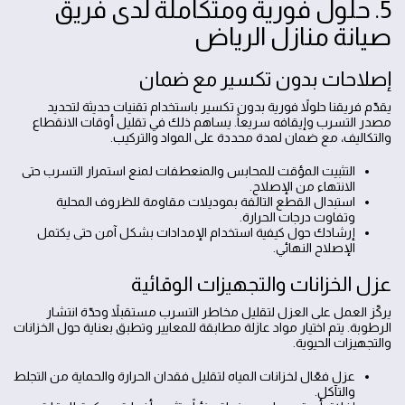
5. حلول فورية ومتكاملة لدى فريق
صيانة منازل الرياض
إصلاحات بدون تكسير مع ضمان
يقدّم فريقنا حلولاً فورية بدون تكسير باستخدام تقنيات حديثة لتحديد
مصدر التسرب وإيقافه سريعاً. يساهم ذلك في تقليل أوقات الانقطاع
والتكاليف، مع ضمان لمدة محددة على المواد والتركيب.
التثبيت المؤقت للمحابس والمنعطفات لمنع استمرار التسرب حتى
الانتهاء من الإصلاح.
استبدال القطع التالفة بموديلات مقاومة للظروف المحلية
وتفاوت درجات الحرارة.
إرشادك حول كيفية استخدام الإمدادات بشكل آمن حتى يكتمل
الإصلاح النهائي.
عزل الخزانات والتجهيزات الوقائية
يركّز العمل على العزل لتقليل مخاطر التسرب مستقبلاً وحدّة انتشار
الرطوبة. يتم اختيار مواد عازلة مطابقة للمعايير وتطبق بعناية حول الخزانات
والتجهيزات الحيوية.
عزل فعّال لخزانات المياه لتقليل فقدان الحرارة والحماية من التجلط
والتآكل.