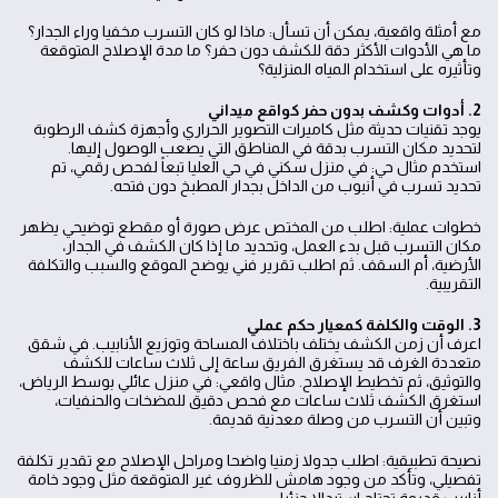
مع أمثلة واقعية، يمكن أن تسأل: ماذا لو كان التسرب مخفيا وراء الجدار؟
ما هي الأدوات الأكثر دقة للكشف دون حفر؟ ما مدة الإصلاح المتوقعة
وتأثيره على استخدام المياه المنزلية؟
2. أدوات وكشف بدون حفر كواقع ميداني
يوجد تقنيات حديثة مثل كاميرات التصوير الحراري وأجهزة كشف الرطوبة
لتحديد مكان التسرب بدقة في المناطق التي يصعب الوصول إليها.
استخدم مثال حي: في منزل سكني في حي العليا تبعاً لفحص رقمي، تم
تحديد تسرب في أنبوب من الداخل بجدار المطبخ دون فتحه.
خطوات عملية: اطلب من المختص عرض صورة أو مقطع توضيحي يظهر
مكان التسرب قبل بدء العمل، وتحديد ما إذا كان الكشف في الجدار،
الأرضية، أم السقف. ثم اطلب تقرير فني يوضح الموقع والسبب والتكلفة
التقريبية.
3. الوقت والكلفة كمعيار حكم عملي
اعرف أن زمن الكشف يختلف باختلاف المساحة وتوزيع الأنابيب. في شقق
متعددة الغرف قد يستغرق الفريق ساعة إلى ثلاث ساعات للكشف
والتوثيق، ثم تخطيط الإصلاح. مثال واقعي: في منزل عائلي بوسط الرياض،
استغرق الكشف ثلاث ساعات مع فحص دقيق للمضخات والحنفيات،
وتبين أن التسرب من وصلة معدنية قديمة.
نصيحة تطبيقية: اطلب جدولا زمنيا واضحا ومراحل الإصلاح مع تقدير تكلفة
تفصيلي، وتأكد من وجود هامش للظروف غير المتوقعة مثل وجود خامة