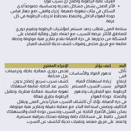
الغرف عالية الرطوبة واصلح أي تسرب فوراً.
الأثر الصحي يشمل مشاكل صدرية وحساسية، خصوصاً لدى
السكان في بيئات بتهوية ضعيفة. إجراء واقعي: ضع جهاز قياس
جودة الهواء الداخلي واحتفظ بمخطط لدرجات الرطوبة في كل
غرفة.
سلامة المبنى تتطلب رصد مستمر لمؤشرات الرطوبة وتقييم دوري
للمناطق الأكثر عرضة للتسرب، مع اعتماد حلول وقائية للقضاء على
المشكلة من جذورها. في درة الصيانة نقدم تقارير فنية موثوقة وخطة
متابعة مع فريق مختص وقنوات كشف حديثة للكشف المبكر.
البند
كيف يؤثر
الإجراء المقترح
تآكل
فحص دوري، معالجة عاجلة، وترميمات
تدهور المواد والأساسات
البنى
عزل محكمة
ارتفاع
زيادة استهلاك المياه
كشف تسرب سريع، إصلاح بدون
الفواتير
بسبب التسرب المستمر
تكسير عند الحاجة، متابعة استهلاك
الرطوبة
نمو الفطريات وتدهور
تهوية مناسبة، معالجة فطرية، وتقليل
والصحة
جودة الهواء
الرطوبة بطرق فعالة
في درة الصيانة، نؤكد أن اكتشاف التسرب مبكراً يحمي المبنى ويقلل
التكاليف ويضمن استدامة البناء. مع معاينة دقيقة وتقارير فنية موثوقة،
يمكن تقليل الأضرار الناتجة عن التسرب وتحسين جودة الماء والاستهلاك
المنزلي. حافظ على مساحاتك جافة ووقاية صحتك بمراقبة مستمرة،
واعتمد على فريق معتمد وتقنيات حديثة للكشف عن التسرب.