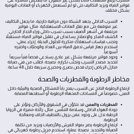
التسرب يرفع استهلاك الماء بشكل غير مقبول، ما ينعكس مباشرةً على
فواتير المياه ويزيد التكاليف حتى لو لم تُستعمل الكهرباء أو العادات اليومية
بشكل مختلف.
التسرب الداخلي يجهد الشبكة دون مراقبة خارجية، ما يجعل التكاليف
غير متوقعة حتى مع تغيّر العادات الاستهلاكية. مثال: فواتير
مرتفعة في أشهر الصيف بسبب تسرب داخلي وراء الجدار الخارجي.
الكشف المبكر والإصلاح يساعدان في تقليل فواتير المياه مستقبلاً
وتجنب قياسات استهلاك متكررة للحلول البديلة. إجراء عملي:
استخدم جهاز قياس تدفق المياه بين العداد والوحتيّات واختبره
أسبوعياً.
وجود فواتير مرتفعة بشكل غير عادي يستدعي فحصاً فنياً سريعاً
لتحديد مصدر التسرب وتجنّب تكراره. نصيحة: اطلب من فني صيانة
منازل الرياض إجراء فحص بصري ومخبري سريعة خلال 48 ساعة.
مخاطر الرطوبة والفطريات والصحة
ارتفاع الرطوبة الناتج عن التسرب يفتح باباً للمشاكل الصحية والبيئية داخل
المبنى، خصوصاً في المساحات المحهاة الرطوبة أو أسطحها المصابة.
الفطريات والعفن
قد تتكوَّن في الشقوق والأركان وتؤثر على
جودة الهواء الداخلي وسلامة التنفّس. مثال: رائحة مميزة في الزوايا
الرطبة تدل على وجود عفن يزول بالتنظيف الجاف ومعالجة
الرطوبة.
ارتفاع الرطوبة يضر بمواد الفرش والأرضيات ويزيد من تكلفة
الصيانة والتجديد. نصيحة عملية: استخدم مزيل رطوبة كهربائي في