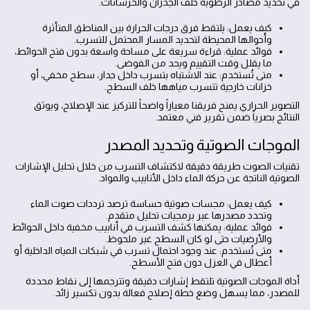
في تحديد مصادر الرطوبة خلف الجدران والخرسانات.
كيف يعمل: يلتقط فرق درجات الحرارة بين المناطق المتأثرة
وأحوالها المحيطة لتحديد المسار المحتمل للتسرب.
فوائد عملية: قراءة سريعة على مساحة واسعة بدون فتح الحوائط،
ما يقلل وقت التقييم ويحد من الفوضى.
متى تُستخدم: عند الاشتباه بتسرب داخل جدار، سطح مخفي، أو
خزانات خارجية تتسرب مياهها خلف السطح.
التصوير الحراري يمنح فريقنا معياراً واضحاً للتركيز عند الإصلاح، ويوثق
النتائج بصرياً ضمن تقرير فني معتمد.
الموجات الصوتية وتحديد المصدر
تقنيات الصوت طريقة دقيقة لاكتشاف التسرب من خلال تحليل الإشارات
الصوتية الناتجة عن حركة الماء داخل الأنابيب والمواد.
كيف يعمل: مجسات صوتية حساسة ترصد ترددات صوت الماء
وتحدد مصدرها عبر برمجيات تحليل متقدم.
فوائد عملية: يمكنها كشف التسرب في أنابيب مخفية داخل الحوائط
والأرضيات حتى لو كان السطح غير ملحوظ.
متى تُستخدم: عند وجود احتمال تسرب في شبكات المياه الداخلية أو
أعطال في العزل دون فتح الأسطح.
أداة الموجات الصوتية تلتقط إشارات دقيقة وتترجمها إلى نقاط محددة
للمصدر، مما يسهل وضع خطة إصلاح فعالة بدون تكسير زائد.