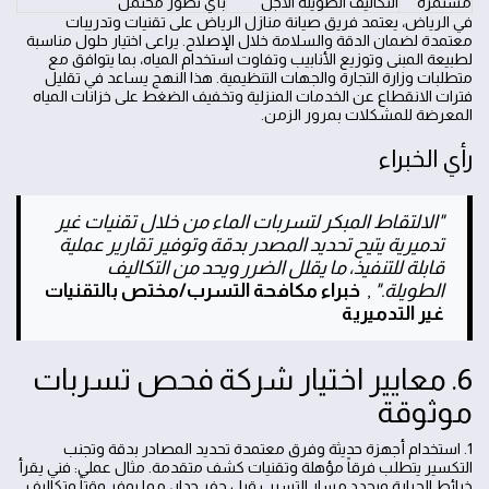
مستمرة
التكاليف الطويلة الأجل
بأي تطور محتمل
في الرياض، يعتمد فريق صيانة منازل الرياض على تقنيات وتدريبات
معتمدة لضمان الدقة والسلامة خلال الإصلاح. يراعى اختيار حلول مناسبة
لطبيعة المبنى وتوزيع الأنابيب وتفاوت استخدام المياه، بما يتوافق مع
متطلبات وزارة التجارة والجهات التنظيمية. هذا النهج يساعد في تقليل
فترات الانقطاع عن الخدمات المنزلية وتخفيف الضغط على خزانات المياه
المعرضة للمشكلات بمرور الزمن.
رأي الخبراء
"الالتقاط المبكر لتسربات الماء من خلال تقنيات غير
تدميرية يتيح تحديد المصدر بدقة وتوفير تقارير عملية
قابلة للتنفيذ، ما يقلل الضرر ويحد من التكاليف
الطويلة."
,
خبراء مكافحة التسرب/مختص بالتقنيات
غير التدميرية
6. معايير اختيار شركة فحص تسربات
موثوقة
1. استخدام أجهزة حديثة وفرق معتمدة تحديد المصادر بدقة وتجنب
التكسير يتطلب فرقاً مؤهلة وتقنيات كشف متقدمة. مثال عملي: فني يقرأ
خرائط الحرارة ويحدد مسار التسرب قبل حفر جدار، مما يوفر وقتاً وتكاليف.