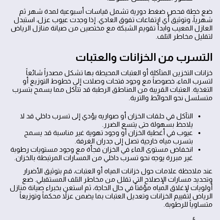
ضع خطة فحص ضغط دورية تشمل قياسات أسبوعية لمدة شهر ثم
شهرياً، وتوثيق أي ارتفاعات تفوق العادي. إذا وجدت عيوب عزل، استبدل
العازل المعيب وابدأ تقويم الشبكة مع مختصين من صيانة منازل الرياض
لتقليل مخاطر التلف.
التسرب من الخزانات والعتبات
خزانات التخزين المتآكلة أو العتبات المحيطة بها تشكل مصدراً شائعاً
لتسرب الماء، خصوصاً مع وجود فتحات وصلات إلى خطوط التوزيع أو
التغذية. العتبات القريبة من المناطق الرطبة قد تتآكل مما يسمح بتسرب
متسلسل نحو الحوائط والتربة.
التآكل في حلقات الخزان أو صواريه يؤدي إلى تسرب داخلي قد لا
يلاحظ بسهولة حتى يتسع الضرر.
عيوب في أغطية الخزان أو وجود تهوية غير مناسبة قد يسمح
بتسرب مياه خارجية تصل إلى جدران الغرفة.
انخفاض مستوى الماء في الخزان فجأة مع وجود مستويات رطوبة
غير مبررة يوجه نحو تسرب داخلي من المسارات المرتبطة بالخزان.
عند ملاحظة علامات حول خزانات المياه أو العتبات، قم بتوثيق الأضرار
وتحديد مسارات الإصلاح التي تقلل من مخاطر التلف المستقبلي. ضع
أولويات لإغلاق المياه مؤقتاً في حال الحاجة، ثم استعن بخبراء صيانة منازل
الرياض لتقييم الخزانات وتعديل العتبات بما يضمن عزلاً محكماً وتوزيعاً
متساوياً للرطوبة.