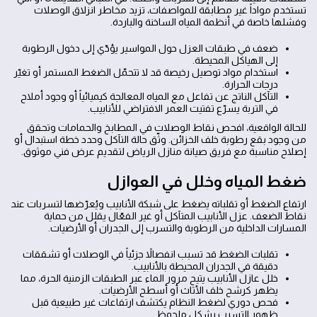
تستخدم مواداً غير مطابقة للمواصفات، تزيد مخاطر انزلاق الوصلات
وفشلها خاصة في أنظمة المياه الساخنة والباردة.
ضعف في طبقات العزل حول المواسير يؤدّي إلى دخول الرطوبة
إلى الهياكل المحيطة.
استخدام مواد توصيل رخيصة قد لا تتحمّل الضغط المستمر أو تغيّر
درجات الحرارة.
التآكل الناتج عن تفاعل مع المياه المعالجة كيميائياً أو وجود أملاح
في التربة يسرّع تفتيت العمر الافتراضي للأنابيب.
للحالة الواقعية، افحص نقاط الوصلات في المطابخ والحمامات وتحقق
من وجود بقع رطوبة خلف الخزائن. وثّق حالة التآكل وحدد خطة استبدال أو
إصلاح مناسبة مع فريق صيانة منازل الرياض لتقديم عرض فني موثوق.
ضغط المياه وخلل في العوازل
ارتفاع الضغط أو تقلباته يضغط على شبكة الأنابيب ويُعرّضها لتسربات عند
نقاط الضعف. عزل الأنابيب المتآكل أو غير الفعّال يقلل من حماية
المسارات الداخلية من الرطوبة والتسرب إلى الجدران أو الأرضيات.
تقلبات الضغط قد تسبب انفصالاً جزئياً في الوصلات أو تشققات
دقيقة في الجدران المحيطة بالأنابيب.
خلل عازل الأنابيب يتيح مرور الماء عبر الطبقات الزمنية الحرة، مما
يظهر كرشح خلف الأثاث أو أسطح الأرضيات.
فحص دوري لضغط النظام يكتشف ارتفاعات غير طبيعية قبل
ظهور التسرب بشكل ملحوظ.