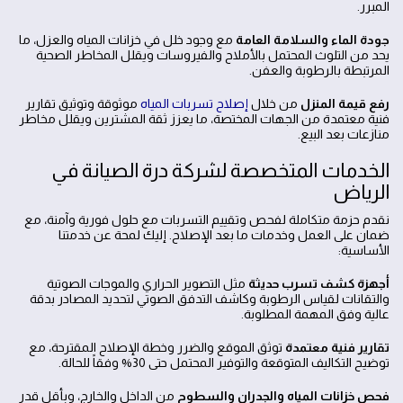
المبرر.
جودة الماء والسلامة العامة
مع وجود خلل في خزانات المياه والعزل، ما
يحد من التلوث المحتمل بالأملاح والفيروسات ويقلل المخاطر الصحية
المرتبطة بالرطوبة والعفن.
رفع قيمة المنزل
من خلال
إصلاح تسربات المياه
موثوقة وتوثيق تقارير
فنية معتمدة من الجهات المختصة، ما يعزز ثقة المشترين ويقلل مخاطر
منازعات بعد البيع.
الخدمات المتخصصة لشركة درة الصيانة في
الرياض
نقدم حزمة متكاملة لفحص وتقييم التسربات مع حلول فورية وآمنة، مع
ضمان على العمل وخدمات ما بعد الإصلاح. إليك لمحة عن خدمتنا
الأساسية:
أجهزة كشف تسرب حديثة
مثل التصوير الحراري والموجات الصوتية
والتقانات لقياس الرطوبة وكاشف التدفق الصوتي لتحديد المصادر بدقة
عالية وفق المهمة المطلوبة.
تقارير فنية معتمدة
توثق الموقع والضرر وخطة الإصلاح المقترحة، مع
توضيح التكاليف المتوقعة والتوفير المحتمل حتى 30% وفقاً للحالة.
فحص خزانات المياه والجدران والسطوح
من الداخل والخارج، وبأقل قدر