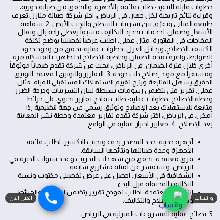
خطوات قابلة للتنفيذ: طلب قائمة بالأجهزة، والتحقق من صيانة دورية،
وقراءة نتائج تاريخية لكل جهاز. في الرياض، اختر شركة صيانة منازل تعرف
طبيعة المباني وتفرّق بين تسريبات السطح والتحت الأرض. 2. شفافية
الأسعار وضمان الخدمات تحديد التكاليف مسبقاً يعطي راحة بال وتقلل
المفاجآت في الفاتورة. مثال عملي: اطلب عرضاً تفصيلياً يوضح تكلفة
الكشف، الإصلاح، وبدائل العزل. خطوات عملية: تحقق من وجود حدود
للضوابط، واعرف مدة الضمان وخاصية الإصلاح إذا ظهرت المشكلة مرة
أخرى خلال فترة الضمان. في الرياض، ابحث عن شركة تقدم ضماناً موثوقاً
ومستمراً مع مواد إصلاح ذات جودة. 3. التقارير والتوثيق المعتمد التوثيق
الدقيق يسهل المتابعة ويتيح تقييم الاستهلاك المستقبلي للمياه. مثال
عملي: تقرير فني يتضمن رسومات بسيطة لبيان التسريبات ودرجة الضرر
وخطة الإصلاح. خطوات عملية: طلب نماذج تقارير تحتوي على خرائط
متابعة للاستهلاك بعد الإصلاح وتوثيق رسمي من جهة تنظيمية إذا
أمكن. في الرياض، اختر شركة تقدم تقارير معتمدة وخطة نشر المعاينة
بعد الإصلاح. 4. معايير اختيار عملية في الواقع
أجهزة حديثة: حدد المصدر بدقة وتجنب التكسير، اطلب قائمة
الأجهزة ومدة صيانتها ونتائجها السابقة.
فرق معتمدة: تحقق من شهادات التدريب وعدد سنوات الخبرة في
الرياض، واستفسر عن أمثلة مشاريع سابقة.
الشفافية في الأسعار: احصل على عرض تفصيلي مكتوب ونسبة
التكاليف المحتملة قبل البدء.
التقارير المعتمدة: اطلب نموذج تقرير يتضمن المواقع والخرائط
واتساب
اتصل الآن
وخطة الإصلاح والتكاليف.
5. نصائح عملية للمشروعات المنزلية في الرياض