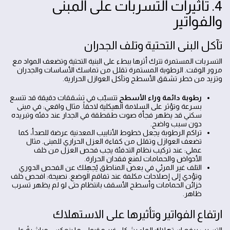
4. تأثيرات التسربات على المبنى
والفواتير
تآكل البنى التحتية وتلف الجدران
التسربات المستمرة تترك أثرها ببطء على البنية التحتية وتضعف المواد مع
مرور الوقت. الرطوبة المستمرة تقلل من تماسك الأساسات والجدران
وتزيد من خطر تشقق الأسطح وتآكل العوازل الحرارية.
رطوبة دائمة وراء الأسطح
تتسبّب في تشققات دقيقة قد تتسع
بسرعة وتؤثر على السلامة الهيكلية لاحقاً. مثال واقعي: في مبنى
سكني قد يظهر فجأة صوت طقطقة في الجدار عند دفئه وتبريده
دون سبب واضح.
تراكم الرطوبة يجعل خطوط الأنابيب المعدنية عرضة للصدأ، كما
تضعف العوازل وتقلل من كفاءة العزل الحراري للمبنى. مثال
عملي: عند تركيب نظام التدفئة يجب فحص العزل من خلف
الأحواض والحمامات لمنع فقدان الحرارة.
التلف غير المرئي في بعض المناطق يُجهِلك عن الفحص الدوري
وتؤدي إلى إصلاحات مكلفة عند تفاقم الوضع. نصيحة: افحص خلف
خزائن الحمامات وأسطح الأسقف بانتظام حتى لو لم يظهر تسرب
ظاهر.
ارتفاع الفواتير وتأثيرها على الاستهلاك