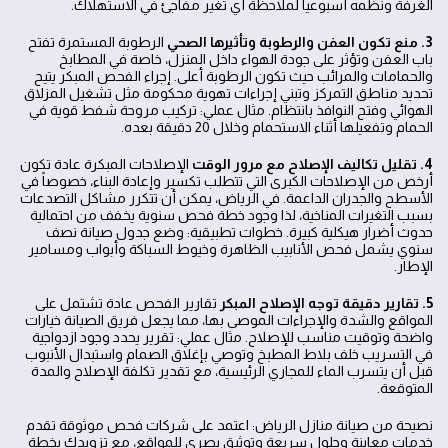
الغرفة ونظمه أسبوعياً لملاحظة أي تغير مفاجئ في الاستهلاك.
3. منع تكون العفن والرطوبة وتأثيرها الصحي
الرطوبة المستمرة تفتح
باب العفن وتؤثر على جودة الهواء داخل المنزل، خاصة في المطابخ
والحمامات والمرائب حيث تكون الرطوبة أعلى. إجراء الفحص المبكر يتيح
تحديد مناطق التمركز وتبني إجراءات تهوية محكومة مثل تشغيل المزلاق
الهوائي وفتح النوافذ بانتظام. مثال عملي: تركيب مروحة شفط قوية في
الحمام وتفعيلها أثناء الاستحمام وخلال 20 دقيقة بعده.
4. تقليل تكاليف الإصلاح مع مرور الوقت
الإصلاحات المبكرة عادة تكون
أرخص من الإصلاحات الكبرى التي تتطلب تكسير وإعادة البناء، خصوصاً في
الأسطح والجدران الداعمة. في الرياض، يمكن أن تتكرر مشاكل التصدعات
بسبب التغيرات المناخية، لذا وجود خطة فحص سنوية يخفف من احتمالية
حدوث أضرار هيكلية كبيرة. خطوات تطبيقية: وضع جدول صيانة نصف
سنوي يشمل فحص الأنابيب الظاهرة وخيوط السباكة وأبواب ومسامير
الإطار.
5. تقارير دقيقة توجه الإصلاح المبكر
تقارير الفحص عادة تشتمل على
المواقع والشدة والإجراءات الموصى بها، مما يجعل فريق الصيانة خيارات
واضحة وتوقيت مناسب للإصلاح. مثال عملي: تقرير يحدد وجود ازدواجية
في التسريب خلف بلاط المطبخ وتوصي بإغلاق الصمام واستبدال الأنبوب
قبل أن يتسرب الماء للمجاري الرئيسية، مع تقدير تكلفة الإصلاح والمدة
المتوقعة.
نصيحة من صيانة منازل الرياض: اعتمد على شركات فحص موثوقة تقدم
خدمات معاينة وحلول سريعة وتوثيق بصري للمواقع، مع تزويدك بخطة