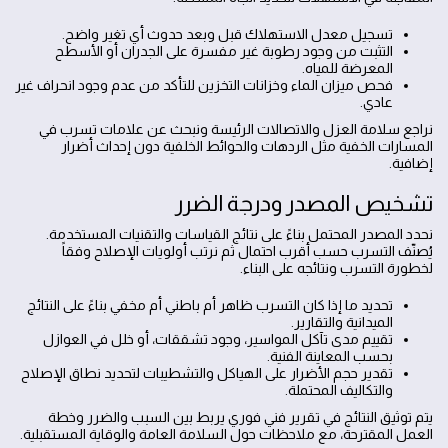
تسجيل معدل الاستهلاك قبل وبعد حدوث أي تغير واضح.
التثبت من وجود رطوبة غير مفسرة على الجدران أو الأسطح
المعرضة للمياه.
فحص ميزان الماء وخزانات التخزين للتأكد من عدم وجود انحراف غير
عادي.
نراجع سلامة العزل والاتصالات الرئيسة ونبحث عن علامات تسرب في
المسارات الخفية مثل الردهات والحوائط الخلفية دون إحداث أضرار
إضافية.
تشخيص المصدر ودرجة الضرر
نحدد المصدر المحتمل بناءً على نتائج القياسات والتقنيات المستخدمة.
يُصنّف التسرب حسب أقرب احتمال ثم نرتب أولويات الإصلاح وفقاً
لخطورة التسرب ونتائجه على البناء.
تحديد ما إذا كان التسرب ظاهر أم باطني أم مخفي بناءً على النتائج
الميدانية والتقارير.
تقييم مدى تآكل المواسير، وجود تشققات، أو خلل في العوازل
بحسب المعاينة الفنية.
تقدير حجم الأضرار على الهياكل والتشطيبات لتحديد نطاق الإصلاح
والتكاليف المحتملة.
يتم توثيق النتائج في تقرير فني فوري يربط بين السبب والضرر وخطة
العمل المقترحة، مع ملاحظات حول السلامة العامة والوقاية المستقبلية.