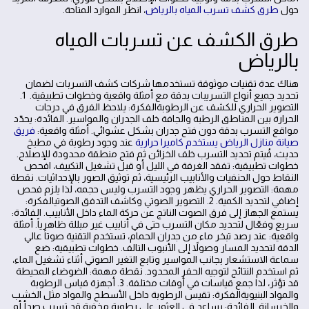
حول
طرق كشف تسرب المياه بالرياض
، انظر الموارد المتاحة.
طرق الكشف عن تسربات المياه
بالرياض
هناك عدة تقنيات موثوقة تستخدمها شركات كشف التسربات لضمان
تحديد جميع أنواع التسريبات بدقة مع أمثلة واقعية وخطوات تطبيقية. 1.
التصوير الحراري للكشف عن الرطوبةالفكرة: يلاحظ الفرق في درجات
الحرارة بين المناطق الرطبة والجافة خلف الجدران والمواسير. الفائدة: يحدّد
مواقع التسرب بدقة دون فتح جدران بشكل عشوائي. أمثلة واقعية:
فريق
صيانة منازل الرياض يستخدم كاميرا حرارية
عند وجود رطوبة في مطبخ
حديث، فُيتم تحديد التسرب خلف الخزائن ثم فتح منطقة محدودة للإصلاح.
خطوات تطبيقية: تفقد الغرفة في الليل أو قبل تشغيل التكييف، افحص
النقاط حول الحنفيات والأنابيب الرئيسية، ثم توثيق الصور بالإحداثيات. نقطة
مهمة: التصوير الحراري يظهر وجود التسرب وليس حجمه، لذا يلزم فحص
إضافي لتحديد الكمية. 2. التصوير الصوتي وكاشف التدفق الصوتيالفكرة:
يستمع الجهاز إلى فرق الصوت الناتج عن حركة الماء داخل الأنابيب. الفائدة:
سريع وفعّال لتحديد مكان التسرب حتى في أنابيب غير مبللة ظاهرياً. أمثلة
واقعية: عند رصد تبخر ماء من جدران الحمام، تستخدم التقنية صوتاً عالي
الدقة لتحديد المسار وصولاً إلى الأنبوب التالف. خطوات تطبيقية: ضع
سماعة الاستشعار بجانب المواسير وتابع التغير الصوتي أثناء تشغيل الماء،
ثم استخدم النتائج لتوجيه الحفر المحدود. نقطة مهمة: الضوضاء المحيطة
قد تؤثر، لذا جمع قياسات في أوقات مختلفة. 3. أجهزة قياس الرطوبة
والمواد البنيويةالفكرة: تقيس الرطوبة داخل الأسطح والمواد مثل الخشب
والخرسانة. الفائدة: يساعد في العثور على رطوبة مخفية قد تسبب صدأ أو