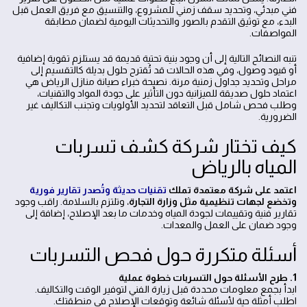
فني مبدئي، وتحديد سقف زمني للمشروع، والتنسيق مع فريق العمل قبل
البدء، مع توثيق التقدم بالصور والتحديثات اليومية لضمان مطابقة
المواصفات.
تنبه النصائح التالية إلى أن وجود بنية تحتية قديمة قد يستلزم تقوية إضافية
أو قيود وصول، وفي هذه الحالات قد تُقترح حلول بديلة كالتقسيم إلى
مراحل وتحديد جداول زمنية مرنة. نصيحة خبراء صيانة منازل الرياض هي
اعتماد حلول صديقة للميزانية دون التأثير على جودة المواد والتقنيات،
وطلب فحص شامل قبل التعاقد لتحديد الأولويات وتجنب التكاليف غير
الضرورية.
كيف تختار شركة كشف تسربات
المياه بالرياض
اعتمد على شركة معتمدة تملك
تقنيات حديثة وتُصدر تقارير فورية
وتخضع لجهات تنظيمية مثل وزارة التجارة
، وتلتزم بالسلامة. راقب وجود
تقارير فنية وتقييمات لجودة المياه وخدمات ما بعد الإصلاح، إضافة إلى
وجود ضمان على العمل والمعدات.
أسئلة متكررة حول فحص التسربات
1. طرح الأسئلة حول التسربات خطوة عملية
ابدأ بجمع معلومات محددة قبل زيارة الفني لتوفير الوقت والتكاليف.
اطلب أمثلة حية لأسئلة شائعة وتوقعات الإصلاح في منطقتك.