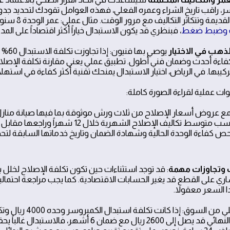
ر، راقب تاريخ الشراء وعمره الفعلي، فهذه العوامل تقودك لتحديد جدوى 
 وتتكاثر التكاليف مع مرور الوقت. مثال عملي: عمر الوحدة 8 سنوات وتكاليف الإصلاح تصل إلى 800 ريال شهرياً بسبب
ت وضبط ضغط
، فبنظري قد يكون الاستبدال خياراً أكثر اقتصاداً على ال
ذهب في الاختيار
يوصي 
كيبها. في الرياض، اختيار الاستبدال يمنحك تقنية أكثر كفاءة في استهلا
ت عملية لقراءة الصورة كاملة:
ع عروض أسعار الإصلاح من ثلاث ورش موثوقة بما فيها صيانة منازل الرياض
متوسط تكاليف الإصلاح الشهرية خلال 12 شهراً وراجعها مقابل سعر الوحدة الجديدة مع التكاليف الشاملة للتركيب.
ص كفاءة الوحدة الحالية وشهادة الضمان وتاريخ خدماتها السابقة لتح
وتجاوزات مهمة
: قد توجد استثناءات حين تكون تكلفة الإصلاح لخل
ي على القطع قد يغير الحسابات الاقتصادية. كما يجب مراجعة احتمال
دا السعر معقولا.
الإصلاح النهائي قد يصل إلى 2600 ريال مع ض