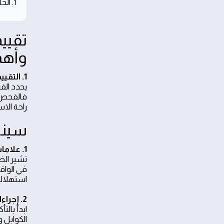
1. الخلاصة والتوجيهات العملية
تقيي
وأهم
1. التقييم الأساسي لفحص كمبروسر التكييف
يحدد الف
فالفحص ي
راحة ال
سينا
1. علامات المشكلة الشائعة
في الواق
استهلاك 
2. إجراءات الفحص المتسلسلة
ابدأ بال
الكوابل 