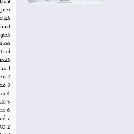
اختبا
تحليل 
خيارا
اعتما
خطوات جا
فقرة 
أسئلة
خلاص
1. فحص حالة الضاغط باستخدام قراءات المقاومة والجهد
2. فحص ملفات التشغيل ودوائر الإقلاع للكمبروسر إنفرتر
3. فحص مكثف الإقلاع والكباستور الخاص بالكمبروسر
4. فحص التوصيلات الكهربائية والترابطات
5. تشخيص أعطال التبريد المرتبطة بالكمبروسر
6. خطوات اتخاذ القرار: الإصلاح أم الاستبدال
7. أفضل الممارسات لصيانة كمبروسر المكيف بشبكة المنازل
2. FAQ