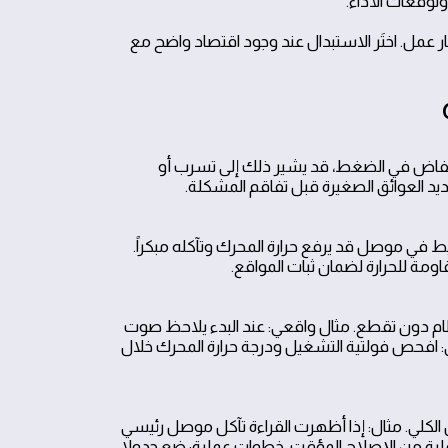
عمر والتكاليف والضمان، واستخدم قاعدة 60% كإطار عمل. اختَر الاستبدال عند وجود اقتصاد واضح مع
انخفاض في الضغط، قد يشير ذلك إلى تسرب أو
يد العوائق الصغيرة قبل تفاقم المشكلة.
ط في موصل قد يرفع حرارة المحرك وتآكله مبكراً.
ة للحرارة لضمان ثبات المواقع.
ظام دون تقطع. مثال واقعي: عند البدء يلاحظ صوت
ي: افحص فولتية التشغيل ودرجة حرارة المحرك خلال
ال الكلي. مثال: إذا أظهرت القراءة تآكل موصل رئيسي
فاعلية من الإصلاح المؤقت. خطوات عملية: ضع جدولا