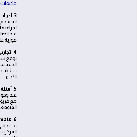
مكيفات بالر
3. أدوات القياس الأساسية
استخدم م
لمراقبة 
فورية عل
4. تجارب الخدمة ونتائجها
توقع سرع
الدقة في
خطوات ال
الأداء.
5. أمثلة تطبيقية من الحياة اليومية
عند وجود
المتوقعة
6. caveats وEdge cases
قد تحتاج
المركزية