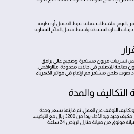
 من اليوم. ملاحظات عملية: فرط التحميل أو رطوبة
ائج. نصيحة من خبراء صيانة منازل الرياض 24 ساعة: راقب درجات الحرارة المحيطة واحفظ سجل النتائج للمقارنة
رار
مر، تسريبات فريون مستمرة، وضجيج عالي يرافق
ون صالحة للإصلاح في حالات محدودة. مثالواقعي:
د صوت طحن مستمر مع ارتفاع في فواتير الكهرباء
 التكاليف والمدة
 وتكاليف التوقف عن العمل. ثم قارنها بسعر وحدة
جديدة مع التركيب. على سبيل المثال، إذا كان الإصلاح يكلّف 1800 ريال بينما سعر مكيف جديد جيد الأداء يبدأ من 3200 ريال مع التركيب،
فالخيار الواقعي هو الشراء الجديد. استخدم قائمة أسعار حديثة أو استشر فني صيانة موثوق من صيانة منازل الرياض 24 ساعة