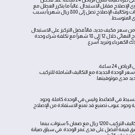
الإصلاح مقابل الاستبدال. غالباً ما يتكرر العطل مع
مدى المتوسط.
بها فنيون: إذا تجاوزت تكلفة الاستبدال 60% من سعر مكيف جديد، فالأفضل التركيز على الاستبدال
لضمان كفاءة أحدث وضمان فني أطول. تطبيق عملي يعني مقارنة تكلفة الإصلاح النهائي خلال 12 إلى 18 شهراً مع تكلفة شراء وحدة
ك الكهرباء وتبريد أسرع.
 24 ساعة.
ديد مدى موثوقيتها.
ل بسيط في الضاغط وليس في الوحدة كاملة. وجود
ية وجود عيوب تصنيع قد تمنع الاستفادة من الإصلاح
مثال عملي من السوق: إذا كانت تكلفة استبدال الكمبروسر وحده 4000 ريال وتكاليف التركيب 1200 ريال مع ضمان 5 سنوات، بينما
مان 6 أشهر، فالاستبدال غالباً يحقق قيمة أفضل على مدى عمر الوحدة. في سياق صيانة