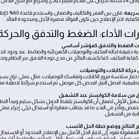
ع مع شرح البدائل وتوقعات الأداء.
سريعة
: قارن بين ال
كفاءة. اختر الإصلاح حين تكون الفوائد قصيرة الأجل ومحدودة العائد.
ارات الأداء: الضغط والتدفق والحركة
ءة دقيقة لحالة المكثف والتوصيلات الكهربائية والضاغط. عند وجود 
فاءة المكثف. كما تكشف النتائج عن مدى جودة التدفق عبر النظام وتحد
ختبار سلاسة مرور الكابلات وتماسك التوصيلات. مثال عملي: تراخٍ بسي
بيقية: افصل التيار، افحص كل موصل، ثم استخدم شرائط لاصقة مقاوم
تشغيل الأولي لضمان أن الكوابستر يلتقط الحمل بشكل سليم ويبدأ الن
فض وتأخر في البدء، ما قد يتطلب معايرة أو استبدال جزئي. إجراء عمل
المعقولة تقود إلى اختيار الحل الأمثل بين الإصلاح المحدود أو الاستبد
ً مستمراً في الحرارة، قد يكون الاستبدال الكلي للمكثف والضاغط أكثر 