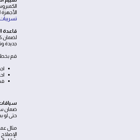
الكمبروس
الأجهزة القديمة
تسريبا
قاعدة ال
جديدة وتر
قم بخطوا
اجم
احسب 
فح
سياقات 
ضمان سار
حتى لو ب