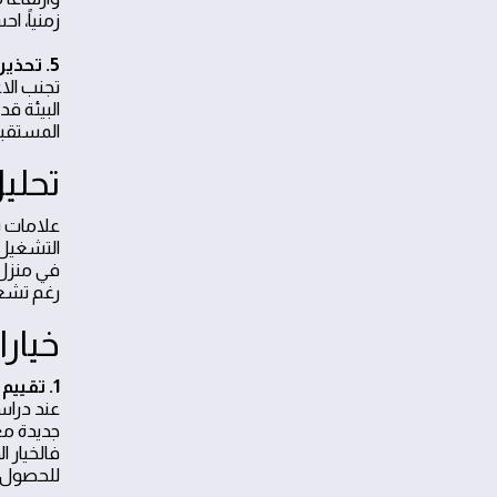
زمنياً، 
5. تحذيرات ونقاط حذر مهمة
تجنب الا
المستقبل
تحليل
علامات ت
التشغيل
في منزل 
رغم تشغ
خيارا
1. تقييم التكلفة بدقة
عند دراس
للحصول ع