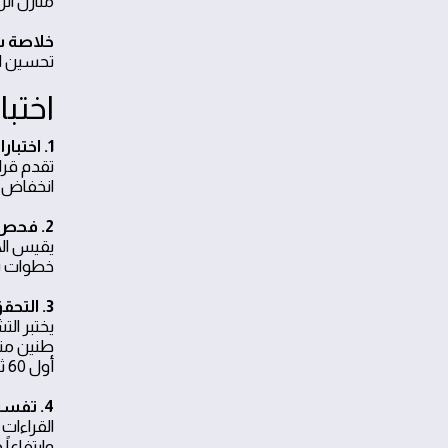
منازل الرياض 24 ساعة، نحرص على تقديم تقييم حيادي وسري
خلاصة 
تحسين ال
اختب
1. اختبارات الضغط والتدفق كمؤشر أساسي
تقدم قرا
انخفاض ك
2. فحص حركة الكابلات والتوصيلات
يقيس الا
خطوات تط
3. التحقق من سلامة الكوابستر عند التشغيل
يختبر ال
طنين منخ
أول 60 ثانية من التشغيل.
4. تفسير النتائج ووضع خطة الحل الأنسب
القراءات 
وارتفاعا