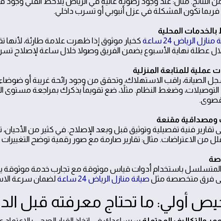
ن النتائج. مثال: عند وجود رطوبة عالية في الرياض يلاحظ الفني وجود فر
فربما تكون المشكلة في عزل أنبوبي أو تسرب داخلي.
منازل الرياض 24 ساعة
كخيار موثوق إذا ظهرت علامة طارئة، لأنها 
ال عطلة نهاية الأسبوع يضمن الفريق وصولا خلال ساعة لإصلاح تسرب
ل الصيانة، راقب الاستهلاك، وتحقق من وجود رائحة غريبة أو ضو
، التوصيلات، وضغط النظام. مثلاً، ضع تقويماً يذكرك بمراجعة مستوى ال
لقصوى.
ى تقارير فنية تفصيلية وتوثيق قبل وبعد الإصلاح. في كثير من الأحيان،
قلل من الاعتراضات. مثال: تقارير صارمة مع صور رقمية توضح التغييرات
متسلسل باستخدام أدوات قياس موثوقة مع تجارب خدمة موثوقة يضمن
لى فرق متخصصة مثل
صيانة منازل الرياض 24 ساعة
لضمان سرعة الاستج
ص أولي: ما تحتاج معرفته قبل ال
عمر والتكاليف المحتملة