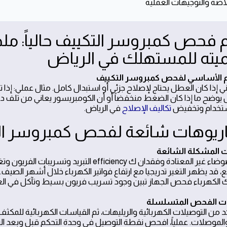
م فحص كمبروسر التكييف حالياً: ملخ
يته للمستهلك في الرياض
ني إذا كان العطل يحتاج لإصلاح جزئي أو استبدال كامل. مثال عملي: 
وضح ما إذا كان الضغط منخفضاً أو أن الكومبريسور يعاني من تلف داخل
استخدام وتخفيض
تكاليف الإصلاح
في الرياض.
ريوهات شائعة لفحص كمبروسر ال
تشير الضوضاء غير المعتادة وفقدان ك ficiency
ع، قد يظهر التغير تدريجيا مع ارتفاع فواتير الكهرباء خلال أشهر الص
الكهرباء فحص الجهاز تبين وجود تسريب فريون بسيط وتآكل في العزل
تأكد من التوصيلات الكهربائية والريليهات، ثم القياسات الكهربائية للم
والموصلات. عملياً، افحص نقطة التوصيل في وحدة التحكم قبل وبعد ال