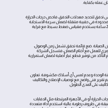
ن عمله بكفاءة.
 تدفق لتحديد معدلات التدفق، فاحص درجات الحرارة
ت محدودة في حقيبة متنقلة لضمان سرعة الاستجابة
عند اتصالك بخدمة الطوارئ. مثال واقعي: فني صيانة خلال زيارة منزل بالرياض 24 ساعة يستخدم مقياس ضغط بسيط مع قراءة
ن الصيانة. ضع قائمة تحقق تشمل زمن الوصول،
صويري للعمل مع أختام الضمان، فتسجل الشركة
م التأكد من توفير قطع غيار أصلية لضمان استمرارية
بينة الوحدة وعدم لمس أي أسلاك مكشوفة. تعاون
رة منزلية، وتقديم تقرير فني واضح مع توصيات الإصلاح والتكاليف
اليف على المدى الطويل.
 الحرارة أو في الأجهزة المرتبطة مثل الدفايات
قيقة في ظروف رطوبة عالية؛ استخدم أداة متعددة