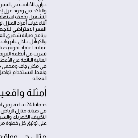
حراري للأنابيب في المم
والتأكد من وجود عزل إض
أثناء غياب أفراد المنز
العمر الافتراضي للأج
برنامج صيانة شهري للفل
عملية: اعتماد تقويم صي
تسرب في أنظمة التبريد. 
العالية الناتجة عن الأ
في مكان جاف ومحمى من 
ونمط الاستخدام. تواصل م
الفعالة.
أمثلة واقعي
خدماتنا 24 ساع
في صيانة منازل الرياض و
التكييف، الكهرباء، والس
على توثيق كل خطوة من ا
مثال حي وواق