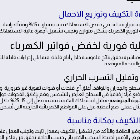
التكييف وتوزيع الأحمال
استبدال فلاتر التكييف باستمرار يساعد في خفض الاس
لتوزيع الكهرباء بشكل متوازن وتجنب تشغيل أجهزة عالية الاستهلاك 
 فورية لخفض فواتير الكهرباء
اشرة يحقق نتائج ملموسة خلال أيام قليلة. فيما يلي إجراءات قابلة للت
النتيجة المتوقعة.
 والجدران والنوافذ، أغلق أي فتحات أو قنوات تهوية غير ضرورية، و
ة. ضع عزلاً إضافياً في السطح العارض للشمس وقم بإغلاق الفجوات حول
تيجة المتوقعة:
تقليل استهلاك التك
مثال عملي: ضع أغطية عزل على القواطع الكهربائية الخارجية التي تُسخن ا
تكييف بمكانة مناسبة
ير الطاقة والتأكد من تشغيل التكييف بمعدل ثابت وتجنب العمل عند
حكم في الأمبير لضبط السحب الكهربائي حسب الحاجة. تحقق من فلاتر 