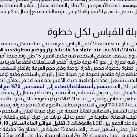
متوقعة:
حماية الأجهزة من الأعطال المفاجئة وتقليل فواتير التصليحا
ول فحص شهري للأمبير والفلاتر في غرفة التكييف مع إرسال تذكير تلقائ
بلة للقياس لكل خطوة
لى تجارب فعلية لعملائنا في الرياض، مع تفاصيل عملية يمكن تطبيقها ف
منظم حرارة متقدم. نصيحة من صيانة منازل الرياض: استخدم وضع توفير
كراً لتجنب تشغيل وحدات إضافية. ضبط الأمبير بدقة يساعد في تفادي الت
ير خلال السنة.
كي
 يظهر انخفاض واضح في استهلاك الكهرباء خصوصاً خلال فترات المسا
مصابيح LED بشدة مناسبة 800, 1100 لومن، استخدم منظمات الضوء الذكية مع جدولة
 لتشغيل المصابيح تلقائياً. نصيحة من خبراء صيانة المنازل: استخدم م
 الإضاءة الطويلة في الممرات ليلاً. بيانات من خبراء الرياض: كفاءة ا
مثال عملي: تشغيل سخان ال