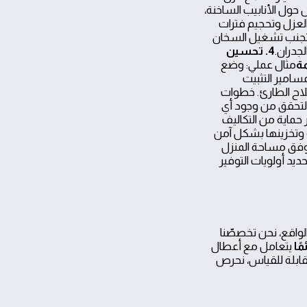
حول الأنابيب الساخنة،
العزل وتحجيم فترات
 راحة الأسرة. تجنب تشغيل السخان
جدران.
4. تحسين
مة
مثال عملي: وضع
سامير التثبيت
 20, 30% وتخفيض تكاليف الإصلاح الطارئ. خطوات
والتحقق من وجود أي
 حماية من التكاليف
ة وتخزينها بشكل آمن
وفق مساحة المنزل
يد أولويات التوفير
الواقع، نحن تخصصّنا
ًا
يتعامل مع أعطال
لقابلة للقياس، نحرص