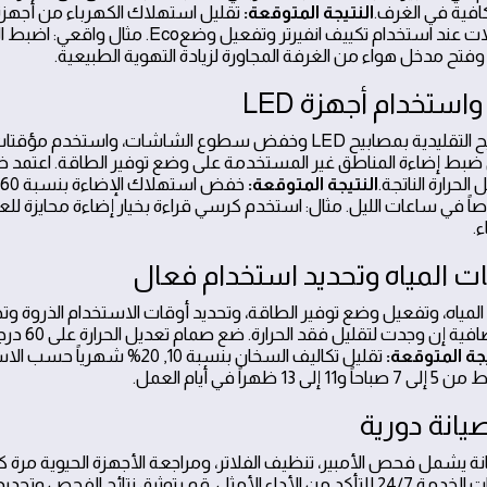
افية في الغرف.
النتيجة المتوقعة:
تقليل استهلاك الكهرباء من أجهزة
فتح مدخل هواء من الغرفة المجاورة لزيادة التهوية الطبيعية.
استبدل المصابيح التقليدية بمصابيح LED وخفض سطوع الشاشات، وا
ي ضبط إضاءة المناطق غير المستخدمة على وضع توفير الطاقة. اعتمد 
الحرارة الناتجة.
النتيجة المتوقعة:
ً في ساعات الليل. مثال: استخدم كرسي قراءة بخيار إضاءة محايزة للعي
.
ياه، وتفعيل وضع توفير الطاقة، وتحديد أوقات الاستخدام الذروة وت
استخدم صناديق عز
يجة المتوقعة:
تقليل تكاليف السخان بنسبة 10, 20% 
ً في أيام العمل.
الجدولات الذكية وتذكيرات الخدمة 24/7 للتأكد من الأداء الأمثل. قم بتوثيق نتائج