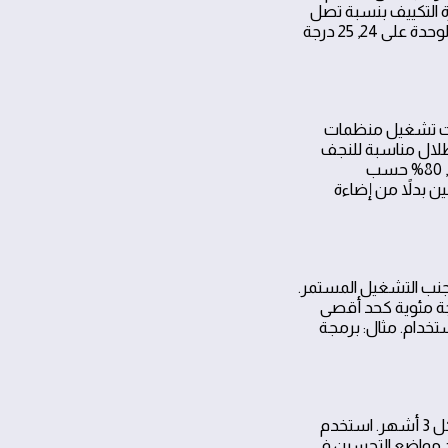
 التكييف بنسبة تصل
إلى 40% في بعض الحالات عند استخدام تكييف انفيرتر وتفعيل وضعEco. مثال واقعي: اضبط الوحدة على 24, 25 درجة
ستخدم مؤقتات تشغيل منظمات
ظلال مناسبة للنجف
خفض استهلاك الإضاءة بنسبة 60, 80% حسب
ن بدلاً من إضاءة
جنب التشغيل المستمر.
ل إضافية إن وجدت لتقليل فقد الحرارة. ضع صمام تعديل الحرارة على 60 درجة مئوية كحد أقصى
شهرياً حسب الاستخدام. مثال: برمجة
وضع جدول صيانة يشمل فحص الأمبير، تنظيف الفلاتر، ومراجعة الأجهزة الحيوية مرة كل 3 أشهر. استخدم
 الفحص وتحديد مواضع التحسين في