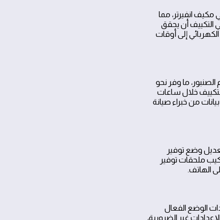
راقٍ بالرياض، استجاب فريقنا خلال 20 دقيقة لتعديل إعدادات أمبير وتفعيل Eco في مكيف انفيرتر، مما
ديل البسيط في التكييف أن يحقق
لكهربائي إلى أوقات
الصنبور، ما وفر نحو
التكييف خلال ساعات
رات بنحو 12%. هذه النتائج تدعمها بيانات من خبراء صيانة
ديل وضع توفير
كيب ملحقات توفير
ى الهاتف.
ات الوضع الفعال
لإعدادات غير الضرورية،