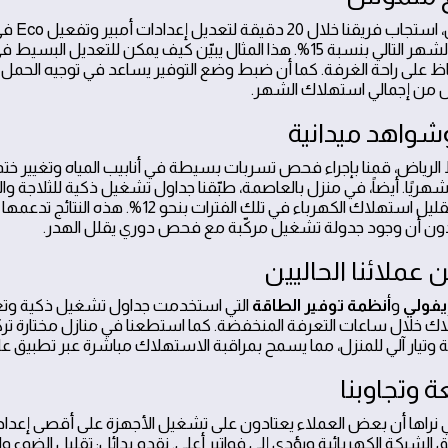
مثلًا، في حي 
أدى إلى انخفاض فواتير الشهر التالي بنسبة 15%. هذا المثال يبيّن كيف يمكن للتع
 على راحة الغرفة. كما أن ضبط وضع التوفير يساعد في توجيه الحمل ا
لل من إجمالي استهلاك الشهر.
شواهد ميدانية
 الرياض، قمنا بإجراء فحص تسربات بسيطة في أنابيب المياه وتغيير ختم 
هريًا. أيضاً، في منزل بالعاصمة، طبّقنا جداول تشغيل ذكية للثلاجة و
الذروة، وهو ما أدى إلى تقليل استهلاك الكهرباء في تلك الفت
كدون أن وجود جدولة تشغيل مركّبة مع فحص دوري يقلل الهدر.
 عملائنا الحاليين
يفولي
و
أنظمة توفير الطاقة
التي استخدمت جداول تشغيل ذكية وتع
 خلال ساعات التعرفة المنخفضة. كما استطعنا في منازل مختارة تر
 وتيار آلي للمنزل، مما يسمح بمراقبة الاستهلاك مباشرة عبر تطبيق عل
وتجاوبنا
ي نراها أن بعض العملاء يعتادون على تشغيل الأجهزة على أقصى إعداد
 الشبكة الكهربائية ويؤدي إلى فواتير أعلى. نقدم بدائل: تقليل الضوء وا