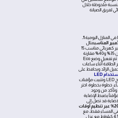
ت بنسبة ملحوظة خلال
ي لفريق الصيانة
ي المنازل اليومية.
1.
مثال
عملي: منزل من غرفتين نوم بسقف منخفض استخدم فيه مكيف انفيرتر 1.5 طن وتم ضبط أمبير كهربائي مناسب 15
أمبير. في صيف حار تصل فيه الحرارة إلى نحو 40 درجة مئوية، أظهر الاستهلاك انخفاضاً تقريبا بين 35% و40% مقارنة
بوحدة تقليدية غير انفيرتر. خطوة بخطوة: فحص قدرة الوحدة وفق حجم الغرفة وارتفاع السقف، ثم تفعيل وضع Eco
 الطاقة أثناء ساعات
حميل الزائد ويحافظ على
خفض استهلاك الإضاءة إلى النصف حتى 70% مع استخدام LED
مثال عملي: تحويل 8 مصابيح قياسية في صالة الاستقبال إلى مصابيح LED وتثبيت مؤقتات
ء. خطوة بخطوة: اختر
 زمنية، وتأكد من وجود
ؤقتاً يضبط الإضاءة
لإضاءة قد تصل إلى
3. تقليل فواتير الماء الساخن 10, 20% عبر تنظيم أوقات
ماء لمدة 15 دقيقة في الصباح و15 دقيقة في المساء فقط، مع
عزل جيد للأنابيب المستعملة. في منزل متوسط 120 م²، استخدام سخان ماء عالي الكفاءة 3.5, 4.5 كيلواط مع عزل