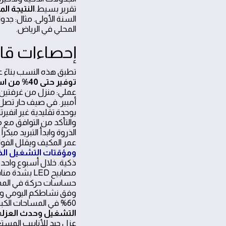
تقرير بسيط.
النتيجة ال
السنة الأولى. مثال: جد
المحلي في الرياض.
إحصاءات قا
تطبق هذه النسب بناءً ع
توفير حتى 40% من استهلاك التكييف عند اعتماد مكيفات انفيرتر ووضع Eco وتحديد الأمبير المناسب
والتأكد من التوافق مع 
الذروة وابدأ التبريد مب
عمر المكيف ويقلل الفوات
ومؤقتات التشغيل الذ
ذكية. خلال أسبوع واحد
حساسات حركة في الممرات
وفق نشاطكم اليومي وتجنب
60% في المساحات الكبيرة عند الجمع بين LED والمؤقتات.
التشغيل وحدث العزل