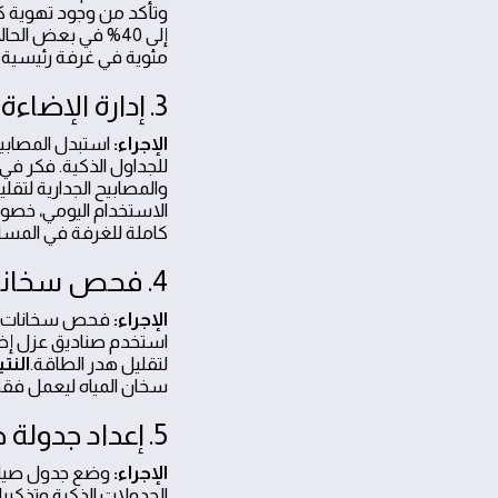
وتأكد من وجود تهوية ك
مئوية في غرفة رئيسية و
3. إدارة الإضاءة واستخدام أجهزة LED
الإجراء:
للجداول الذكية. فكر ف
والمصابيح الجدارية لتقليل 
الاستخدام اليومي، خصوصا
كاملة للغرفة في المساء
4. فحص سخانات المياه وتحديد استخدام فعال
الإجراء:
فحص سخانات الم
لتقليل هدر الطاقة.
النت
سخان المياه ليعمل فقط من 5 إلى 7 صباحاً و11 إلى 13 ظهرا
5. إعداد جدولة صيانة دورية
الإجراء: