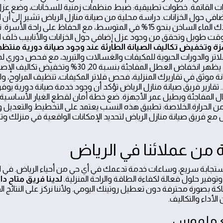
رات القاتمة. خطوات تطبيقية: ضبط منظمات زمنية للسخانات، وضع عزل 
افي حول الخزانات. دراسة محلية من صيانة منازل الرياض تشير إلى أن 
التشغيل يخفف استهلاك الماء الساخن بنحو 15% في المتوسط، مع الحفاظ على
ل لوقت طويل وتحقق من وجود عزل إضافي حول الخزانات والأنابيب خلف ال
هزة وتخفيض تكاليف الصيانة الطارئة عند وجود صيانة دورية منتظ
اتر والدورات الحيوية للمكيفات والغسالات والتبريد، مع فحص دوري لم
والكوابل. خلال عام واحد يظهر انخفاض العطل المفاجئة بنسبة
انة موثق في تقاريرك المنزلية، فحص فلاتر المكيفات، تنظيف المراوح، 
تقارير فريق صيانة منازل الرياض تؤكد أن وجود خدمة صيانة دورية يوفر
عطال المفاجئة ويطيل عمر الأجهزة. ضع خطة أمان لقطع الغيار الأساسي
الحرارة.الخلاصة: تطبيق هذه النسب يعتمد على التخطيط والتعديل 
ع فريق صيانة منازل الرياض لتحديد الإمكانات الواقعية في منزلك وتحد
ة من عملائنا في الرياض
ة، زمن استجابة سريع، وساعات خدمة تدعمك في أي حي من أحياء الرياض. في 
توفير حلول فعالة لكفاءة الطاقة والراحة المنزلية.
لدينا فريق متاح دائم
باكة بصورة محترفة دون تعطيل روتينك اليومي. ولأننا نركز على النتائج ا
لأداء والتكاليف.
ع ملموس