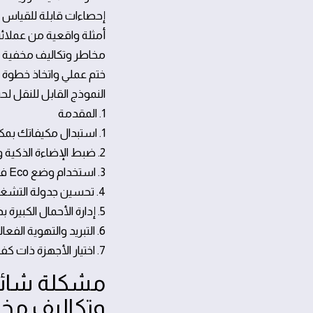
إحصاءات قابلة للقياس
أمثلة واقعية من عملائن
مخاطر وتكاليف مخفية
ختم عملي واتخاذ خطوة ا
النموذج القابل للنقل لح
1. المقدمة
1. استبدال مكيفاتك بمكيفات انفيرتر للأداء والكفاءة
2. ضبط الإضاءة الذكية واستخدام مصابيح موفرة للطاقة
3. استخدام وضع Eco في الأجهزة المنزلية وتقليل التشغيل غير الضروري
4. تحسين جدولة التشغيل استغلال أوقات انخفاض التعريفة
5. إدارة الأحمال الكبيرة بذكاء: الغسالات والأجراس الماكرة للنفقات
6. التبريد والتهوية الفعالة: تقنيات توزيع الهواء وتبريد مثالي
7. اختيار الأجهزة ذات كفاءة عالية وخدمات الضمان والصيانة
مشكلة شائعة
وتكاليف مخ