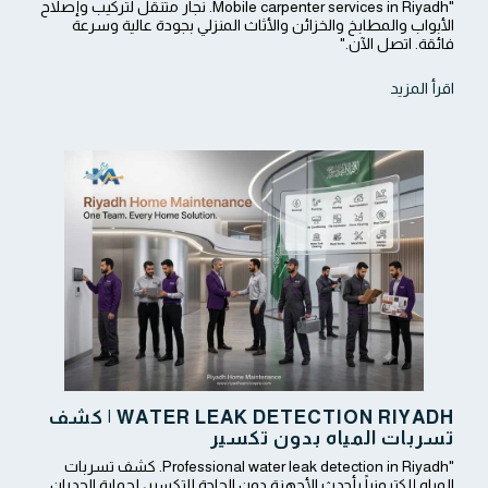
"Mobile carpenter services in Riyadh. نجار متنقل لتركيب وإصلاح
الأبواب والمطابخ والخزائن والأثاث المنزلي بجودة عالية وسرعة
فائقة. اتصل الآن."
اقرأ المزيد
WATER LEAK DETECTION RIYADH | كشف
تسربات المياه بدون تكسير
"Professional water leak detection in Riyadh. كشف تسربات
المياه إلكترونياً بأحدث الأجهزة دون الحاجة للتكسير، لحماية الجدران