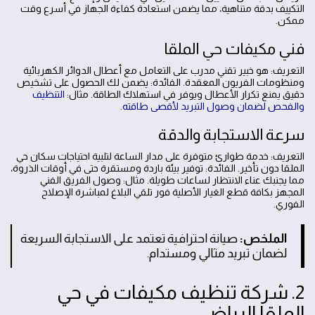
التكييف بدقة متناهية، مما يضمن استعادة كفاءة الجهاز في أسرع وقت
ممكن.
فني مكيفات حي الملقا
التعريف: هو خبير تقني مدرب على التعامل مع أعطال الدوائر الكهربائية
ومنظومات الفريون المعقدة. الفائدة: يضمن لك الحصول على تشخيص
دقيق يمنع تكرار الأعطال ويوفر في استهلاك الطاقة. مثال:
التنظيف
والفحص لضمان وصول التبريد لأقصى طاقته
.
سرعة الاستجابة والدقة
التعريف: خدمة طوارئ متوفرة على مدار الساعة لتلبية احتياجات سكان حي
الملقا دون تأخير. الفائدة: توفير بيئة باردة ومستقرة حتى في أوقات الذروة،
مما يجنبك عناء الانتظار لساعات طويلة. مثال: وصول الفريق الفني
المجهز بكافة قطع الغيار الأصلية فور تلقي البلاغ لمباشرة الإصلاح
الفوري.
الملخص:
صيانة احترافية تعتمد على الاستجابة السريعة
لضمان تبريد مثالي ومستدام.
2. شركة تنظيف مكيفات في حي
الملقا الرياض