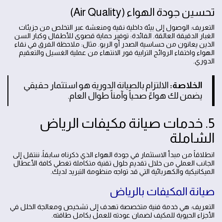
تحسين جودة الهواء (Air Quality)
التعريف: الوصول إلى بيئة داخلية نقية ومنعشة عبر التخلص من جزيئات
الغبار الدقيقة العالقة. الفائدة: توفير حماية قصوى للأطفال وكبار السن
الذين يعانون من حساسية الصدر أو الربو. مثال: ملاحظة الفرق في نقاء
الهواء واختفاء الروائح الترابية فور الانتهاء من عملية الغسيل والتعقيم
الدوري.
الخلاصة:
الالتزام بالصيانة الدورية هو استثمار حقيقي
يضمن لك هواءً صحياً وآمناً طوال العام.
5. خدمات صيانة مكيفات الرياض
الشاملة
انطلاقاً من مبدأ الاستثمار في جودة الهواء الذي ذكرناه سابقاً، ننتقل إلى
الجانب العملي من خلال تقديم حلول تقنية متكاملة تغطي كافة الأعطال
الميكانيكية والكهربائية التي قد تواجه منظومة التبريد لديك.
صيانة المكيفات بالرياض
التعريف: هي خدمة فنية متخصصة تهدف إلى تشخيص ومعالجة الخلل في
الأجزاء الحيوية للمكيف لضمان عودته للعمل بكامل طاقته.