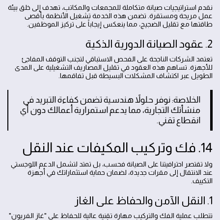
نقدم استراتيجيات صيانة متكاملة للمجمعات والمكاتب، تهدف إلى خلق بيئة
عمل مريحة ومستقرة. تضمن هذه الخدمة تشغيل الأنظمة بأقصى
طاقتها مع تقليل الضجيج، مما ينعكس إيجاباً على تركيز الموظفين.
2. عقود الصيانة الدورية الذكية
تعتمد الشركات الناجحة على الفحص الاستباقي لتجنب التوقف المفاجئ
للأجهزة. تساهم هذه العقود في تقليل المصاريف التشغيلية على المدى
الطويل عبر اكتشاف المشكلات البسيطة قبل تفاقمها.
الخلاصة: نوفر حلولاً هندسية تضمن كفاءة التبريد في
منشأتك التجارية، مما يدعم استمرارية أعمالك دون أي
انقطاع تقني.
14. فك وتركيب المكيفات عند النقل
ولا تقتصر احترافيتنا على الصيانة فحسب، بل تمتد لتشمل الدعم اللوجستي
عند الانتقال إلى مقرات جديدة، لضمان حماية استثماراتك في أجهزة
التكييف.
1. النقل الآمن والحفاظ على الغاز
تتطلب عملية الفك والتركيب مهارة تقنية عالية للحفاظ على "غاز الفريون"