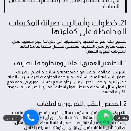
في صحة عائلتك وضمان لأداء مستدام يجنبك الأعطال
المفاجئة.
21. خطوات وأساليب صيانة المكيفات
للمحافظة على كفاءتها
لتحقيق تلك الفوائد الصحية والتشغيلية التي ذكرناها، نتبع منهجية عمل
دقيقة تتجاوز مجرد التنظيف السطحي لتشمل فحصاً شاملاً لكافة
المكونات الحيوية للجهاز.
1. التطهير العميق للفلاتر ومنظومة التصريف
التعريف:
معالجة الفلاتر بمواد متخصصة وتسليك خراطيم التصريف
لضمان انسيابية المياه.
الفائدة:
تمنع هذه الخطوة ظاهرة تسريب المياه
داخل الغرف وتحمي الجدران من الرطوبة، مع تحسين فوري في قوة دفع
الهواء.
مثال:
استخدام ضغط الهواء لتنظيف مجاري التصريف المسدودة
بالأتربة الطينية.
2. الفحص التقني للفريون والملفات
التعريف:
قياس دقيق لمستويات سائل التبريد وفحص سلامة ملفات
النحاس والألمنيوم.
الفائدة:
الكشف المبكر عن أي تهريب بسيط
واتساب
اتصل الآن
واستخدام قطع غيار أصلية يعيد الجهاز لحالته المصنعية الأولى.
مثال:
معالجة تآكل الملفات قبل أن تؤدي إلى توقف المحرك بالكامل.