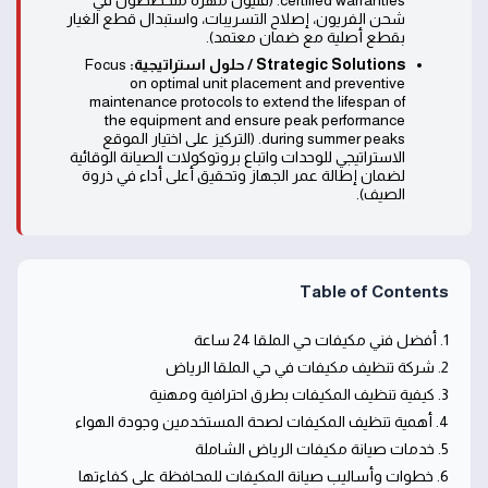
certified warranties. (فنيون مهرة متخصصون في
شحن الفريون، إصلاح التسريبات، واستبدال قطع الغيار
بقطع أصلية مع ضمان معتمد).
Strategic Solutions / حلول استراتيجية:
Focus
on optimal unit placement and preventive
maintenance protocols to extend the lifespan of
the equipment and ensure peak performance
during summer peaks. (التركيز على اختيار الموقع
الاستراتيجي للوحدات واتباع بروتوكولات الصيانة الوقائية
لضمان إطالة عمر الجهاز وتحقيق أعلى أداء في ذروة
الصيف).
Table of Contents
1. أفضل فني مكيفات حي الملقا 24 ساعة
2. شركة تنظيف مكيفات في حي الملقا الرياض
3. كيفية تنظيف المكيفات بطرق احترافية ومهنية
4. أهمية تنظيف المكيفات لصحة المستخدمين وجودة الهواء
5. خدمات صيانة مكيفات الرياض الشاملة
6. خطوات وأساليب صيانة المكيفات للمحافظة على كفاءتها