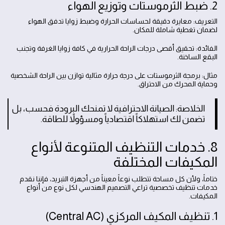
2. ضبط الثرموستات وتوزيع الهواء
التعريف: معايرة دقيقة لحساسات الحرارة وضبط زوايا تدفق الهواء
لضمان تغطية شاملة للمكان.
الفائدة: تحقيق أقصى درجات الراحة الحرارية في كافة زوايا الغرفة وتجنب
البقع الساخنة.
مثال: برمجة الثرموستات على درجة حرارة مثالية توازن بين الراحة الشخصية
وحماية المحرك من الاحتراق.
الخلاصة: الصيانة الاحترافية لا تمنحك البرودة فحسب، بل
تضمن لك استهلاكاً اقتصادياً ومسؤولاً للطاقة.
8. خدمات التنظيف المتنوعة لأنواع
المكيفات المختلفة
ختاماً، ولأن كل مساحة تتطلب نوعاً معيناً من أجهزة التبريد، فإننا نقدم
خدمات تنظيف تخصصية تراعي التصميم الهندسي لكل نوع من أنواع
المكيفات.
1. تنظيف المكيف المركزي (Central AC)