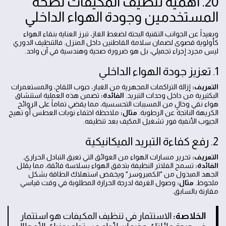
20. أهمية تنظيف المكيفات لصحة
المستخدمين وجودة الهواء الداخلي
وبعيداً عن الجوانب التقنية البحتة لضغط الغاز، تبرز العناية بنقاء الهواء
كأولوية قصوى لضمان سلامة القاطنين داخل المنزل. فالتنظيف الدوري
ليس مجرد إجراء تجميلي، بل هو ضرورة صحية وهندسية في آن واحد.
1. تعزيز جودة الهواء الداخلي
التعريف:
إزالة التراكمات المجهرية من الغبار، حبوب اللقاح، والمستعمرات
البكتيرية من داخل وحدات التبريد.
الفائدة:
تضمن هذه العملية استنشاق
هواء نقي وخالٍ من المسببات التحسسية، مما يقضي تماماً على الروائح
الكريهة الناتجة عن الرطوبة.
مثال:
ملاحظة اختفاء نوبات العطس أو تهيج
الجيوب الأنفية فور تشغيل المكيف بعد تنظيفه.
2. رفع كفاءة التبريد الميكانيكية
التعريف:
تحرير مسارات الهواء من العوائق التي تعيق التبادل الحراري.
الفائدة:
تسمح الفلاتر النظيفة بتدفق الهواء بسلاسة فائقة، مما يقلل
الجهد المبذول من "الكمبروسر" ويخفض استهلاك الطاقة بشكل
ملحوظ.
مثال:
وصول الغرفة لدرجة الحرارة المطلوبة في وقت قياسي
مقارنة بالسابق.
الخلاصة:
الاستثمار في تنظيف المكيفات هو استثمار