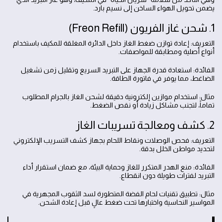
يضمن تحويل الهواء الساخن إلى نسيم بارد.
1. شحن غاز الفريون (Freon Refill)
التعريف: إعادة توازن ضغط الغاز داخل الدائرة المغلقة للمكيف باستخدام
أنواع أصلية ومطابقة للمواصفات.
الفائدة: استعادة قدرة الجهاز على التبريد السريع وتقليل زمن تشغيل
الضاغط، مما يوفر في فاتورة الطاقة.
مثال: استخدام موازين إلكترونية دقيقة لشحن الغاز بالجرام المطلوب
تماماً، لتجنب مشاكل زيادة أو نقص الضغط.
2. كشف ومعالجة تسريبات الغاز
التعريف: فحص الوصلات ونقاط اللحام بجهاز كشف التسريب الإلكتروني
لتحديد مواطن الخلل بدقة.
الفائدة: منع الهدر المتكرر للغاز وحماية البيئة، مع ضمان استقرار أداء
التبريد لفترات طويلة دون انقطاع.
مثال: تطبيق تقنيات لحام الفضة المتطورة لسد الثقوب المجهرية في
المواسير النحاسية واختبارها تحت ضغط عالٍ قبل إعادة الشحن.