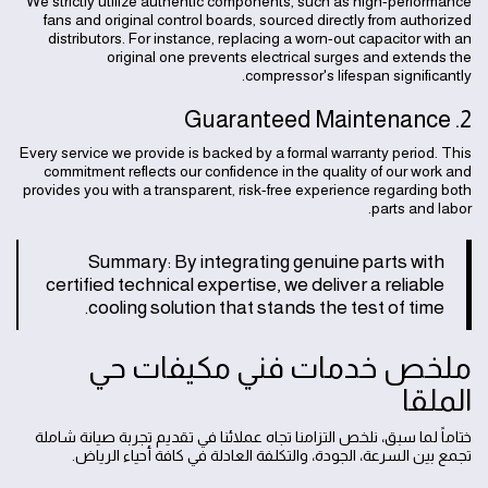
We strictly utilize authentic components, such as high-performance
fans and original control boards, sourced directly from authorized
distributors. For instance, replacing a worn-out capacitor with an
original one prevents electrical surges and extends the
compressor's lifespan significantly.
2. Guaranteed Maintenance
Every service we provide is backed by a formal warranty period. This
commitment reflects our confidence in the quality of our work and
provides you with a transparent, risk-free experience regarding both
parts and labor.
Summary: By integrating genuine parts with
certified technical expertise, we deliver a reliable
cooling solution that stands the test of time.
ملخص خدمات فني مكيفات حي
الملقا
ختاماً لما سبق، نلخص التزامنا تجاه عملائنا في تقديم تجربة صيانة شاملة
تجمع بين السرعة، الجودة، والتكلفة العادلة في كافة أحياء الرياض.