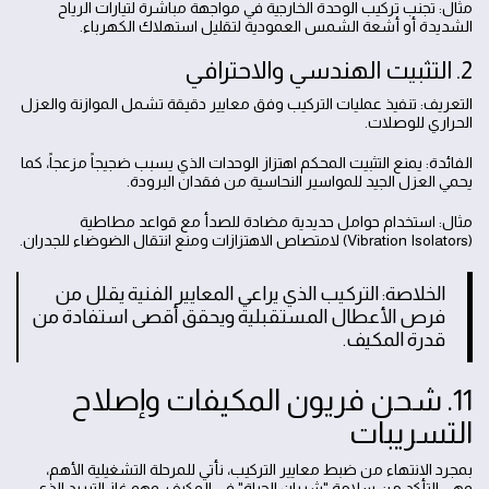
مثال: تجنب تركيب الوحدة الخارجية في مواجهة مباشرة لتيارات الرياح
الشديدة أو أشعة الشمس العمودية لتقليل استهلاك الكهرباء.
2. التثبيت الهندسي والاحترافي
التعريف: تنفيذ عمليات التركيب وفق معايير دقيقة تشمل الموازنة والعزل
الحراري للوصلات.
الفائدة: يمنع التثبيت المحكم اهتزاز الوحدات الذي يسبب ضجيجاً مزعجاً، كما
يحمي العزل الجيد للمواسير النحاسية من فقدان البرودة.
مثال: استخدام حوامل حديدية مضادة للصدأ مع قواعد مطاطية
(Vibration Isolators) لامتصاص الاهتزازات ومنع انتقال الضوضاء للجدران.
الخلاصة: التركيب الذي يراعي المعايير الفنية يقلل من
فرص الأعطال المستقبلية ويحقق أقصى استفادة من
قدرة المكيف.
11. شحن فريون المكيفات وإصلاح
التسريبات
بمجرد الانتهاء من ضبط معايير التركيب، نأتي للمرحلة التشغيلية الأهم،
وهي التأكد من سلامة "شريان الحياة" في المكيف، وهو غاز التبريد الذي