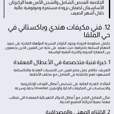
الخلاصة: الفحص الشامل والشحن الآمن هما الركيزتان
الأساسيتان لضمان برودة مستمرة وموثوقية عالية
خلال أشهر الصيف.
12. فني مكيفات هندي وباكستاني في
حي الملقا
تكتمل منظومة الجودة بوجود الكوادر البشرية المؤهلة القادرة على تنفيذ
المهام السابقة باحترافية، حيث نعتمد على نخبة من الفنيين الذين يجمعون
بين المهارة اليدوية والخبرة التقنية الواسعة.
1. خبرة فنية متخصصة في الأعطال المعقدة
التعريف: طاقم عمل يضم فنيين من الجنسيات الهندية والباكستانية
المشهود لهم بالكفاءة في التعامل مع مختلف الأنظمة.
الفائدة: القدرة العالية على تشخيص أعطال اللوحات الإلكترونية
والحساسات في المكيفات الذكية والإنفرتر (Inverter) بدقة وسرعة.
مثال: التعامل الناجح مع أعطال الدوائر الكهربائية المعقدة التي تتطلب
فهماً عميقاً لخرائط التصنيع الحديثة.
2. الالتزام المهني والمصداقية