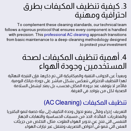
3. كيفية تنظيف المكيفات بطرق
احترافية ومهنية
To complement these cleaning standards, our technical team
follows a rigorous protocol that ensures every component is handled
with precision. This
professional AC cleaning
approach transitions
from basic maintenance to a deep-cleaning methodology designed
to protect your investment.
4. أهمية تنظيف المكيفات لصحة
المستخدمين وجودة الهواء
وبعيداً عن الجوانب التقنية والميكانيكية التي تم ذكرها، فإن النتيجة النهائية
لهذا التنظيف الاحترافي تنعكس بشكل مباشر على جودة حياتك اليومية.
فالأمر لا يتوقف عند برودة المكان فحسب، بل يمتد ليشمل السلامة
الصحية لكل من يتواجد في الغرفة.
تنظيف المكيفات (AC Cleaning)
التعريف: إجراء وقائي يمنع تحول وحدة التكييف إلى بيئة خصبة لنمو البكتيريا
والفطريات. الفائدة: الحد من مسببات الحساسية والتهابات الجهاز
التنفسي التي تنتج عن تدوير الهواء الملوث. مثال: التخلص من جزيئات
العفن التي تنمو في أحواض التصريف وتنتقل عبر تيارات الهواء.