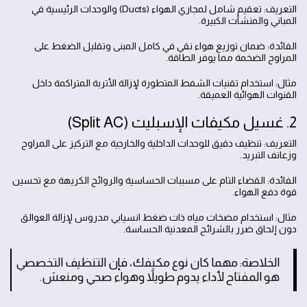
التعريف: تعقيم شامل لمجاري الهواء (Ducts) والوحدات الرئيسية في
المباني والمنشآت الكبيرة.
الفائدة: ضمان توزيع هواء نقي في كامل المبنى وتقليل الضغط على
المراوح الضخمة مما يوفر الطاقة.
مثال: استخدام تقنيات الشفط المتطورة لإزالة الأتربة المتراكمة داخل
القنوات الهوائية العميقة.
2. غسيل مكيفات الإسبليت (Split AC)
التعريف: تنظيف دقيق للوحدات الداخلية والخارجية مع التركيز على المراوح
وزعانف التبريد.
الفائدة: القضاء التام على مسببات الحساسية والروائح الكريهة مع تحسين
قوة دفع الهواء.
مثال: استخدام مضخات مياه ذات ضغط انسيابي مدروس لإزالة العوالق
دون إلحاق ضرر بالشرائح المعدنية الحساسة.
الخلاصة: مهما كان نوع مكيفك، فإن التنظيف التخصصي
هو المفتاح لأداء يدوم طويلاً وهواء صحي ومنعش.