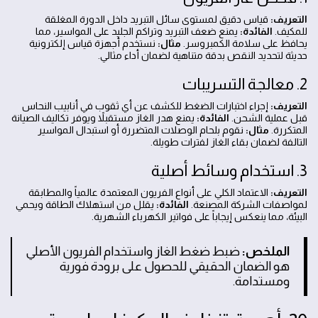
التعريف:
قياس دقيق لمستوى سائل التبريد داخل الدورة المغلقة
للمكيف.
الفائدة:
يمنع ضعف التبريد وتراكم الجليد على المواسير، مما
يحافظ على سلامة الكمبروسر.
مثال:
نستخدم أجهزة قياس إلكترونية
حديثة لتحديد النقص بدقة متناهية لضمان أداء مثالي.
2. معالجة التسريبات
التعريف:
إجراء اختبارات الضغط للكشف عن أي ثقوب في أنابيب النحاس
قبل عملية الشحن.
الفائدة:
يمنع هدر الغاز مستقبلاً ويوفر تكاليف الصيانة
المتكررة.
مثال:
نقوم بلحام الوصلات المتضررة أو استبدال المواسير
التالفة لضمان بقاء الغاز لفترات طويلة.
3. استخدام وسائط أصلية
التعريف:
الاعتماد الكلي على أنواع الفريون المعتمدة عالمياً والمطابقة
لمواصفات الشركة المصنعة.
الفائدة:
يقلل من استهلاك الطاقة ويحمي
البيئة، مما ينعكس إيجاباً على فواتير الكهرباء الشهرية.
الملخص:
ضبط ضغط الغاز واستخدام الفريون الأصلي
هو الضمان الحقيقي للحصول على برودة فورية
ومستدامة.