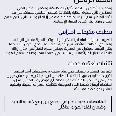
وبمجرد التأكد من سلامة الأجزاء الميكانيكية والكهربائية عبر الفني
المختص، تأتي خطوة العناية بالنظافة كعنصر أساسي للحفاظ على هذا
الأداء المتميز. تتبع شركتنا منهجية علمية في إزالة الرواسب التي تعيق تدفق
الهواء وتؤثر على كفاءة الجهاز الإجمالية.
تنظيف مكيفات احترافي
التعريف: عملية شاملة لإزالة الأتربة والشوائب المتراكمة على الزعانف
والمراوح الداخلية. الفائدة: تعزيز قدرة الجهاز على دفع الهواء البارد، مما
يقلل الجهد المبذول من المحرك ويطيل عمره الافتراضي. مثال: إزالة
طبقات الغبار المتراكمة التي تتسبب في تجمد المبخر وضعف تدفق الهواء.
تقنيات تعقيم حديثة
التعريف: استخدام معدات ضخ مياه متطورة ومنظفات آمنة لتعقيم
الأجزاء الداخلية بعمق. الفائدة: القضاء على الروائح الكريهة وضمان خروج
هواء نقي خالٍ من الملوثات دون إحداث أي فوضى في المكان. مثال:
استخدام أجهزة ضغط الماء الموجهة لتنظيف الممرات الضيقة وتعقيم
الفلاتر بمواد صديقة للبيئة.
الخلاصة:
تنظيف احترافي يجمع بين رفع كفاءة التبريد
وضمان نقاء الهواء الداخلي.