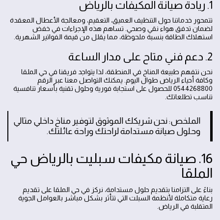
1. ريادة صيانة المكيفات بالرياض
تتمحور خدماتنا حول التنظيف العميق، التعقيم، ومعالجة الأعطال المعقدة
لضمان تدفق هواء نقي وصحي. تساهم هذه الإجراءات في خفض
استهلاك الطاقة بنسبة ملحوظة، مما يقلل من قيمة الفواتير الشهرية.
2. دعم فني متاح على مدار الساعة
نحن نتفهم طبيعة المناخ في المنطقة، لذا يتواجد فريقنا في حي الملقا
وكافة أحياء الرياض طوال اليوم. يمكنك التواصل معنا عبر الرقم
0544268800 للحصول على استجابة فورية وحلول تقنية بأسعار تنافسية
تناسب تطلعاتك.
الملخص: نحن شريكك الموثوق لتوفير مناخ داخلي مثالي
وحلول صيانة مستدامة لراحتك وراحة عائلتك.
16. صيانة مكيفات سبليت بالرياض حي
الملقا
بناءً على التزامنا بتقديم حلول مستدامة، نركز في حي الملقا على تقديم
رعاية متكاملة لأنظمة السبلت التي تتأثر بشكل مباشر بالعوامل الجوية
المتقلبة في الرياض.