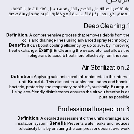
ولا تقتصر الصيانة على الفحص الفني فحسب، بل تمتد لتشمل التنظيف
العميق الذي يعد الركيزة الأساسية لرفع كفاءة التبريد وضمان بيئة صحية.
1. Deep Cleaning
Definition:
A comprehensive process that removes debris from the
coils and drainage lines using advanced spray technology.
Benefit:
It can boost cooling efficiency by up to 30% by improving
heat exchange.
Example:
Cleaning the evaporator coil allows the
refrigerant to absorb heat more effectively from the room.
2. Air Sterilization
Definition:
Applying safe antimicrobial treatments to the internal
unit.
Benefit:
This eliminates unpleasant odors and harmful
bacteria, protecting the respiratory health of your family.
Example:
Using eco-friendly disinfectants ensures the air you breathe is as
pure as possible.
3. Professional Inspection
Definition:
A detailed assessment of the unit's drainage and
insulation system.
Benefit:
Prevents water leaks and reduces
electricity bills by ensuring the compressor doesn't overwork.