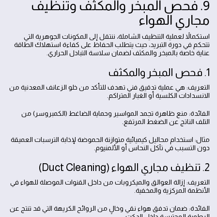
9. فحص المبخر والمكثف وتنظيف
مجاري الهواء
استكمالاً لعملية التنظيف الشاملة، ننتقل إلى المكونات الجوهرية التي
تتحكم في دورة التبريد، حيث يتطلب الحفاظ على كفاءة استهلاك الطاقة
عناية خاصة بالمبخر والمكثف لضمان سلاسة التبادل الحراري.
1. فحص المبخر والمكثف
التعريف: هي عملية تدقيق فني تهدف للتأكد من خلو الزعانف المعدنية من
الانسدادات الكلسية أو الغبار المتراكم.
الفائدة: منع ظاهرة تجمد المواسير وحماية الضاغط (الكمبروسر) من
التلف الناتج عن الضغط المرتفع.
مثال: استخدام محاليل كيميائية متوازنة الحموضة لإذابة الترسبات العميقة
دون التسبب في تآكل النحاس أو الألمنيوم.
2. تنظيف مجاري الهواء (Duct Cleaning)
التعريف: إزالة العوالق والميكروبات من داخل القنوات الموصلة للهواء في
الأنظمة المركزية والمخفية.
الفائدة: ضمان تدفق هواء نقي وخالٍ من الروائح الكريهة التي قد تنتج عن
الرطوبة المحتبسة داخل الدكت.