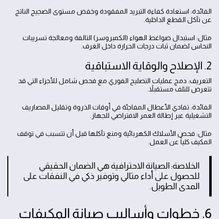
الفائدة: استعادة كفاءة التبريد المفقودة وخفض مستوى الضجيج الناتج
عن تآكل القطع الداخلية.
مثال: استبدال ضواغط الهواء (الكمبروسر) التالفة ومعالجة تسريبات
النحاس لضمان ثبات درجات الحرارة داخل الغرف.
2. الإصلاح والوقاية الاستباقية
التعريف: دمج عمليات التصليح الفوري مع فحص شامل للأجزاء التي قد
تتعرض للتلف مستقبلاً.
الفائدة: تفادي الأعطال المفاجئة في أوقات الذروة وتقليل المصاريف
التشغيلية عبر إطالة العمر الافتراضي للجهاز.
مثال: فحص الأسلاك الكهربائية ومنع تآكلها قبل أن تتسبب في توقف
المكيف كلياً عن العمل.
الخلاصة: الصيانة الاحترافية هي الضمان الحقيقي
للحصول على أداء مثالي وتوفير ذكي في النفقات على
المدى الطويل.
6. خطوات وأساليب صيانة المكيفات