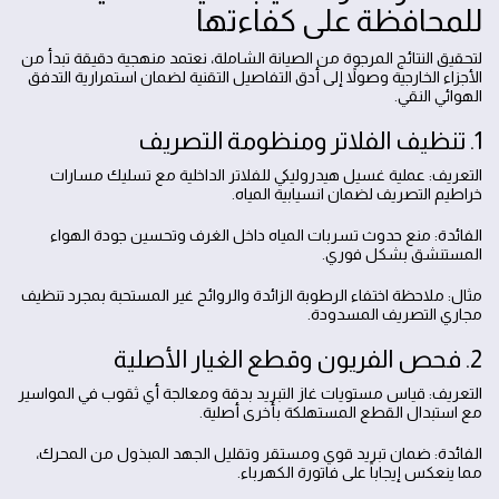
للمحافظة على كفاءتها
لتحقيق النتائج المرجوة من الصيانة الشاملة، نعتمد منهجية دقيقة تبدأ من
الأجزاء الخارجية وصولاً إلى أدق التفاصيل التقنية لضمان استمرارية التدفق
الهوائي النقي.
1. تنظيف الفلاتر ومنظومة التصريف
التعريف: عملية غسيل هيدروليكي للفلاتر الداخلية مع تسليك مسارات
خراطيم التصريف لضمان انسيابية المياه.
الفائدة: منع حدوث تسربات المياه داخل الغرف وتحسين جودة الهواء
المستنشق بشكل فوري.
مثال: ملاحظة اختفاء الرطوبة الزائدة والروائح غير المستحبة بمجرد تنظيف
مجاري التصريف المسدودة.
2. فحص الفريون وقطع الغيار الأصلية
التعريف: قياس مستويات غاز التبريد بدقة ومعالجة أي ثقوب في المواسير
مع استبدال القطع المستهلكة بأخرى أصلية.
الفائدة: ضمان تبريد قوي ومستقر وتقليل الجهد المبذول من المحرك،
مما ينعكس إيجاباً على فاتورة الكهرباء.