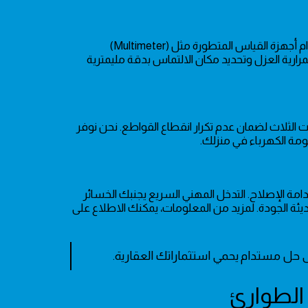
بعد تحديد العلامات الأولية، يأتي دور فريق "صيانة منازل الرياض" للتدخل باستخدام أجهزة القياس المتطورة مثل (Multimeter)
ستمرارية العزل وتحديد مكان الالتماس بدقة مليمترية
ت الثلاث لضمان عدم تكرار انقطاع القواطع. نحن نوفر
ومة الكهرباء في منزلك.
الإصلاح. التدخل المهني السريع يجنبك الخسائر
ديئة الجودة. لمزيد من المعلومات، يمكنك الاطلاع على
لى حل مستدام يحمي استثماراتك العقارية.