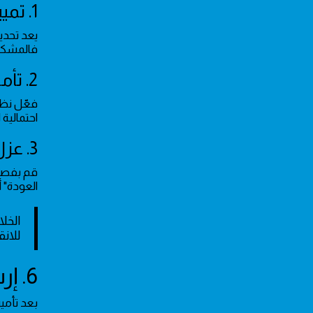
1. تمييز نطاق العطل
فالمشكلة 
2. تأمين الرؤية والتحرك الآمن
فعّل نظا
احتمالية 
3. عزل الأجهزة الحساسة
قم بفصل 
العودة" أ
الخل
للانق
6. إرشادات السلامة والوقاية من المخاطر الكهربائية
بعد تأمين