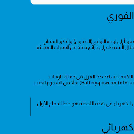
راً إلى لوحة التوزيع (الطبلون) وإغلاق المفتاح
عطال البسيطة إلى حرائق ناتجة عن القفزات المفاجئة
التكييف. يساعد هذا العزل في حماية اللوحات
الإلكترونية من "التيار الراجع" عند عودة الخدمة، ويفضل استخدام إضاءة طوارئ مستقلة (Battery-powered) بدلاً من الشموع لتجنب
الكهرباء
في هذه اللحظة هو خط الدفاع الأول