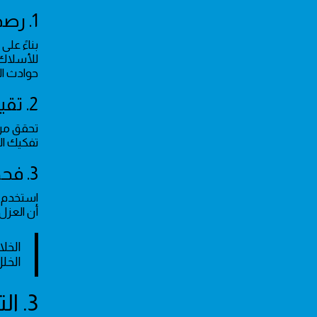
1. رصد مؤشرات الخطر البصري
بناءً عل
حوادث ال
2. تقييم سلامة نقاط التوصيل
تحقق من 
تفكيك ال
3. فحص رائحة الأوزون أو الاحتراق
أن العزل
الخل
الخلل
3. التواصل مع فني صيانة منازل الرياض فورا