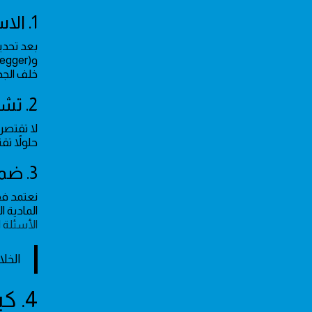
1. الاستعانة بالخبرة الهندسية المتخصصة
خلف الجد
2. تشخيص الأعطال العميقة والمخفية
لا تقتصر
حلولاً ت
3. ضمان قطع الغيار والموثوقية
نعتمد فق
المادية 
الأسئلة 
الخل
4. كيفية إبلاغ شركة الكهرباء في حالات الطوارئ