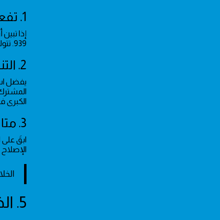
1. تفعيل بلاغات الشبكة الخارجية
إذا تبين 
939. تتولى الشركة مسؤولية إصلاح أي خلل يقع خارج حدود ملكية المنزل أو في الكابلات الرئيسية المغذية للحي.
2. التنسيق الرقمي لسرعة الاستجابة
يفضل است
المشترك 
الكبرى 
3. متابعة حالة الشبكة العامة
ابقَ على
الإصلاح 
الخل
5. الخطوات الأولية لإدارة انقطاع التيار المفاجئ في حي الحمراء