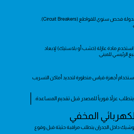
تعتمد استدامة الكهرباء في منازل حي الحمراء على جودة التوصيلات؛ لذا ينصح بجدولة فحص سنوي للقواطع (Circuit Breakers).
ستخدم مادة عازلة (خشب أو بلاستيك) لإبعاد
ع الرئيسي للمبنى.
 استخدام أجهزة قياس متطورة لتحديد أماكن التسريب
تطلب عزلاً فورياً للمصدر قبل تقديم المساعدة.
 وشيك داخل الجدران يتطلب مراقبة حثيثة قبل وقوع