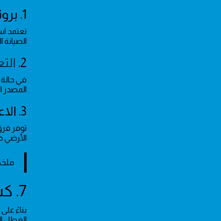
1. بروتوكول الصيانة الاستباقية
الصيانة 
2.
الت
في حالة 
المصدر ال
3. الاعتماد على الكوادر المؤهلة
توفر فر
الأرضي د
ملخص
7. كشف العلامات التحذيرية للالتماس الكهربائي المخفي
بناءً عل
العطل ال