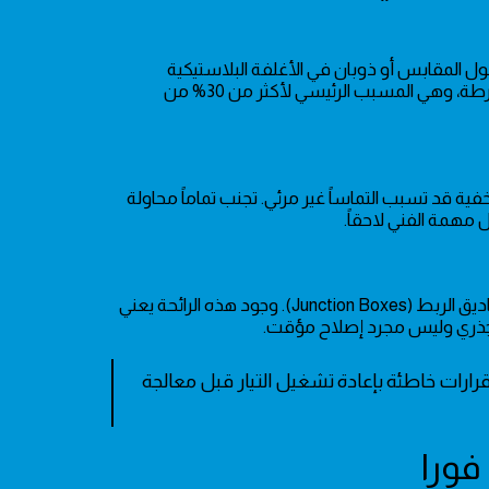
حول المقابس أو ذوبان في الأغلفة البلاستيكية
للأسلاك. تشير هذه العلامات إلى وجود نقاط مقاومة عالية تؤدي لسخونة مفرطة، وهي المسبب الرئيسي لأكثر من 30% من
فية قد تسبب التماساً غير مرئي. تجنب تماماً محاولة
مهمة الفني لاحقاً.
استخدم حاسة الشم لتمييز رائحة "البلاستيك المحترق" التي تشتد بالقرب من صناديق الربط (Junction Boxes). وجود هذه الرائحة يعني
ذري وليس مجرد إصلاح مؤقت.
رارات خاطئة بإعادة تشغيل التيار قبل معالجة