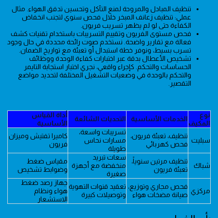
تنظيف المبادل والمروحة لمنع التآكل وتحسين تدفق الهواء. مثال
عملي: تنظيف زعانف المبخر خلال فحص سنوي لتجنب انخفاض
الكفاءة حتى لو لم يظهر تسريب فريون.
فحص مستوى الفريون وتقييم التسريبات باستخدام تقنيات كشف
فعالة مع تقارير واضحة. نستخدم صوت رائحة محددة في حال وجود
تسرب بسيط، ونوفر خطة استبدال أو تعبئة مع تواريخ الضمان.
تشخيص الأعطال بدقة عبر اختبارات كفاءة الوحدة ووظائف
الحساسات والتحكم. كإجراء واقعي، نجري اختبار استجابة التايمر
والتحكم بالوحدة في وضعيات التشغيل المختلفة لتحديد مواضع
التقصير.
نوع
أداة القياس
الخدمات الأساسية
التحديات الشائعة
المكيف
الأساسية
تسريبات واسعة،
تنظيف، تعبئة فريون،
كاميرا تفتيش وميزان
سبليت
مسارات نحاس
فحص كهربائي
فريون
طويلة
سعات تبريد
تنظيف مرتين سنوياً،
مقياس ضغط
شباك
منخفضة مع أجهزة
تعبئة فريون
وضوابط تشخيص
صغيرة
جهاز رصد ضغط
فحص مجاري وتوزيع،
تعقيد قنوات التهوية
مركزي
هواء ونظام
صيانة مضخات هواء
وتوصيلات كبيرة
الاستشعار