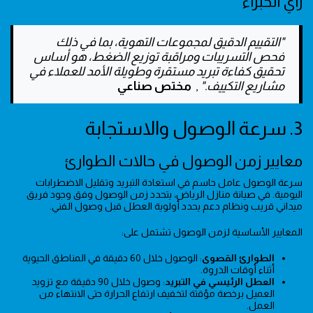
رأي الخبراء
"التقييم الدقيق لمجموعات التهوية، بما في ذلك
فحص التسريبات ومراقبة توزيع الضغط، هو أساس
تحقيق كفاءة تبريد مستقرة وطويلة الأمد للعملاء في
مشاريع التكييف."
,
مختص صناعي
3. سرعة الوصول والاستجابة
معايير زمن الوصول في حالات الطوارئ
سرعة الوصول عامل حاسم في استعادة التبريد وتقليل الاضطرابات
اليومية. في صيانة منازل الرياض، يتحدد زمن الوصول وفق وجود فريق
ميداني قريب ونظام دعم يحدد أولوية العطل قبل وصول الفني.
المعايير الأساسية لزمن الوصول تشتمل على:
الطوارئ القصوى
: الوصول خلال 60 دقيقة في المناطق الحيوية
أثناء أوقات الذروة.
العطل الرئيسي في التبريد
: وصول خلال 90 دقيقة مع تزويد
العميل برخصة مؤقتة لتخفيف ارتفاع الحرارة حتى الانتهاء من
العمل.