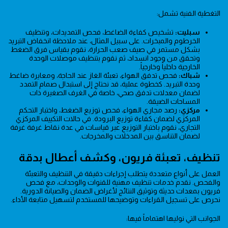
التغطية الفنية تشمل:
سبليت:
تشخيص كفاءة الضاغط، فحص التمديدات، وتنظيف
الخرطوم والمبخرات. على سبيل المثال، عند ملاحظة انخفاض التبريد
بشكل مستمر في صيف صعب الحرارة، نقوم بقياس فرق الضغط
وتحقق من وجود انسداد، ثم نقوم بتنظيف موصلات الوحدة
الخارجية داخلياً وخارجياً.
شباك:
فحص تدفق الهواء، تعبئة الغاز عند الحاجة، ومعايرة ضاغط
وحدة التبريد. كخطوة عملية، قد نحتاج إلى استبدال صمام التمدد
لضمان معدلات تدفق صحي، خاصة في الغرف الصغيرة ذات
المساحات الضيقة.
مركزي:
رصد مجاري الهواء، فحص توزيع الضغط، واختبار التحكم
المركزي لضمان كفاءة توزيع البرودة. في حالات التكييف المركزي
التجاري، نقوم باختبار التوزيع عبر قياسات في عدة نقاط غرفة غرفة
لضمان التناسق بين المدخلات والمخرجات.
تنظيف، تعبئة فريون، وكشف أعطال بدقة
العمل على أنواع متعددة يتطلب إجراءات دقيقة في التنظيف والتعبئة
والفحص. نقدم خدمات تنظيف مهنية للقنوات والوحدات، مع فحص
فريون بمعدات حديثة وتوثيق النتائج لأغراض الضمان والصيانة الدورية.
نحرص على تسجيل القراءات وتوضيحها للمستخدم لتسهيل متابعة الأداء.
الجوانب التي نوليها اهتماماً فيها: