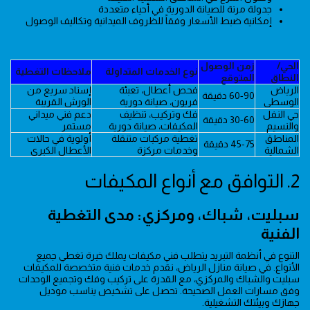
جدولة مرنة للصيانة الدورية في أحياء متعددة
إمكانية ضبط الأسعار وفقاً للظروف الميدانية وتكاليف الوصول
الحي/
زمن الوصول
نوع الخدمات المتداولة
ملاحظات التغطية
النطاق
المتوقع
الرياض
فحص أعطال، تعبئة
إسناد سريع من
60-90 دقيقة
الوسطى
فريون، صيانة دورية
الورش القريبة
حي النفل
فك وتركيب، تنظيف
دعم فني ميداني
30-60 دقيقة
والنسيم
المكيفات، صيانة دورية
مستمر
المناطق
تغطية مركبات متنقلة
أولوية في حالات
45-75 دقيقة
الشمالية
وخدمات مركزة
الأعطال الكبرى
2. التوافق مع أنواع المكيفات
سبليت، شباك، ومركزي: مدى التغطية
الفنية
التنوع في أنظمة التبريد يتطلب فني مكيفات يملك خبرة تغطي جميع
الأنواع. في صيانة منازل الرياض، نقدم خدمات فنية متخصصة للمكيفات
سبليت والشباك والمركزي، مع القدرة على تركيب وفك وتجميع الوحدات
وفق مسارات العمل الصحيحة. تحصل على تشخيص يناسب موديل
جهازك وبيئتك التشغيلية.