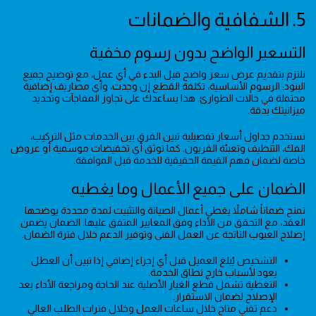
5. الشفافية والضمانات
التسعير الواضح بدون رسوم مخفية
نلتزم بتقديم عرض سعر واضح قبل البدء في أي عمل، مع توضيح جميع
البنود: الرسوم الأساسية، تكلفة القطع إن وجدت، وأي مصاريف إضافية
محتملة في حالات الطوارئ. هذا يساعدك على تجاوز المفاجآت وتحديد
ميزانيتك بدقة.
نستخدم جداول أسعار تفصيلية تبين الفرق بين الخدمات مثل التركيب،
الفك، التنظيف وتعبئة الفريون. كما نوثق أي تخفيضات موسمية أو عروض
خاصة لضمان فهم القيمة الحقيقية للخدمة قبل الموافقة.
الضمان على جميع الأعمال وما يغطيه
نمنح ضماناً شاملاً يغطي أعمال الصيانة والتثبيت لمدة محددة يوضحها
العقد، مع التحقق من الأداء وفق المعايير المتفق عليها. الضمان يضمن
إصلاح العيوب الناتجة عن العمل الفني وتوفير الدعم خلال فترة الضمان.
التشخيص يُبلغ العميل قبل أي إجراء إضافي إذا تبين أن العطل
يعود لأسباب خارج نطاق الخدمة.
التغطية تشمل قطع الغيار الأصلية عند الحاجة ومراجعة الأداء بعد
الإصلاح لضمان الاستقرار.
دعم تقني متاح خلال ساعات العمل وخلال فترات الطلب العالي