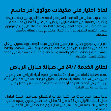
لماذا اختيار فني مكيفات موثوق أمر حاسم
عند حدوث عطل في المكيف، السرعة والدقة هما الفرق بين راحة سريعة
وتكاليف إضافية. في صيانة منازل الرياض، ندرك أن الأعطال قد تتفاقم
بسرعة وتؤثر على جودة الهواء وكفاءة الطاقة. الاعتماد على فريق موثوق
يضمن التقييم الدقيق من أول اتصال وتقديم حلول فعالة وبأسعار
شفافة.
اختيار فني موثوق يعني اختيار فنيين يقدّرون قيمة الوقت ويفهمون أن كل
دقيقة على الجهاز تعادل فاتورة طاقة أو راحة منزلية. ننشر تشخيصاً واضحاً
للمشكلة، مع خطط إصلاح واقعية وشفافة، وتحديثات مستمرة حتى عودة
المكيف للعمل بكفاءة.
نطاق الخدمة 24/7 في صيانة منازل الرياض
نقدم تغطية كاملة على مدار 24 ساعة في جميع أحياء الرياض، مع وصول
فنيين خلال ساعات قليلة باستخدام أسطول مركبات متنقل. هذا يعني أنك
لن تنتظر في أوقات الذروة أو الحالات الطارئة فحسب، بل تحصل على
خدمة فورية عند الحاجة.
لدينا معدل نجاح موثق في تقليل فترات الانقطاع، حيث تصل نسبة الحلول
خلال الساعة الأولى في 95% من الأعطال. كما نعمل بدون رسوم مخفية
ونضمن لك دعم فني مستمر على مدار اليوم مع ضمان على الأعمال
المنفذة.