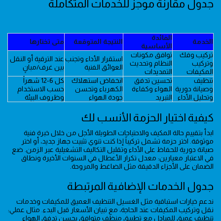
جدول مقارنة موجز للخدمات المتكاملة
الفائدة
الخدمة
النتيجة المتوقعة
متى تختارها
الأساسية
تركيب وفك
توافق مكونات
استقرار الأداء وتجنب
عند الترقية أو النقل
وتركيب
النظام وتحديث
العوائق الفنية
بين غرف/مبانٍ
المكيفات
التمديدات
تنظيف
تحسين تدفق
انخفاض استهلاك
كل 6-12 شهراً
وصيانة دورية
الهواء وكفاءة
الكهرباء وتحسن
حسب الاستخدام
وتحليل الأداء
التبريد
جودة الهواء
وظروف البيئة
كيفية اختيار الحزمة الأنسب لك
ابدأ بتقييم حالة المكيف والاحتياجات الطويلة الأجل من خلال خبرة فنية
موثوقة. اختر حزمة تشمل تركيباً إذا كنت تنوي تثبيت جهاز جديد، أو اختر
صيانة دورية للحفاظ على الأداء وتقليل التكاليف التشغيلية عبر الزمن. ضع
في الاعتبار معيارين: معدل تكرار الأعطال في السنوات الأخيرة ونطاق
الضمان على الأجزاء الدقيقة مثل الضاغط والمروحة.
جدول الخدمات الإضافية المرتبطة
ندعم خيارات استباقية مثل الغسيل التنظيف العميق للمكيفات وخدمات
نقل وتركيب المكيفات عند الحاجة، مع تبيان الأسعار قبل البدء. مثال عملي:
تنظيف عميق للمبادل مع تطبيق منظف متوافق يحسن تدفق الهواء