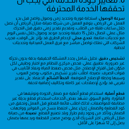
تحققها الخدمة المحترفة
سرعة الوصول
: استجابة فورية وتحديد زمن وصول واضح قبل بدء
العمل. في الرياض، يتوقع العميل من شركة صيانة منازل الرياض أن تصل
خلال ساعات قليلة من الطلب، وتقديم تقدير زمني دقيق قبل التحرك.
مثال عملي: اتصال خلال 15 دقيقة وتحديد موعد وصول خلال نفس اليوم
مع تحديثات متابعة.
تحدي محلي
: ازدحام الطرق قد يؤثر على الوقت، فجرب
الشركات التي تملك تواصل مباشر مع فرق العمل الميدانية وتحديثات
لحظية.
تشخيص دقيق
: تحليل شامل يحدد المشكلة الحقيقية بدقة بدون تجزئة
غير ضرورية. تطبيق عملي: فحص مركزي للنظام مع اختبار وظيفي لكل
مكوّن قبل اقتراح الإصلاح، مثل فحص ضغط المياه ونفاذ الأنابيب في
قنوات الصرف. نصيحة: اطلب تقرير تشخيص مكتوب يوضح العيوب
وسببها وخطة الإصلاح المتوقعة.
الخطأ الشائع
: الاعتماد على تقدير
تقريبي قد يؤدي لإصلاحات غير كاملة وتكاليف إضافية لاحقة.
قطع أصلية
: استخدام قطع أصلية مع ضمان الجودة وتوثيقها في
الفاتورة. واقع السوق: تشهد بعض الخدمات استخدام قطع بديلة غير
مطابقة للمواصفات، لذلك اطلب قائمة القطع قبل العمل وتحقق من
كود القطعة والضمان. إجراء عملي: احتفظ بنسخ من الفواتير وواجهات
الضمان وتأكد من وجود رقم طراز وبلد تصنيع القطع.
نصيحة
من صيانة
منازل الرياض: اختر الشريك الذي يوضح مصدر القطعة ويدعمها بضمان
يصل إلى 12 شهرًا على الأقل.