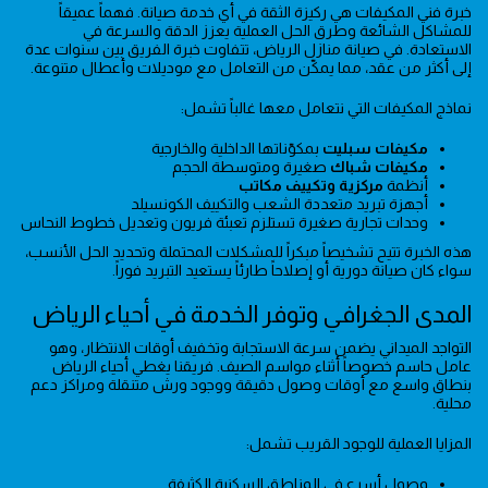
خبرة فني المكيفات هي ركيزة الثقة في أي خدمة صيانة. فهماً عميقاً
للمشاكل الشائعة وطرق الحل العملية يعزز الدقة والسرعة في
الاستعادة. في صيانة منازل الرياض، تتفاوت خبرة الفريق بين سنوات عدة
إلى أكثر من عقد، مما يمكّن من التعامل مع موديلات وأعطال متنوعة.
نماذج المكيفات التي نتعامل معها غالباً تشمل:
مكيفات سبليت
بمكوّناتها الداخلية والخارجية
مكيفات شباك
صغيرة ومتوسطة الحجم
أنظمة
مركزية وتكييف مكاتب
أجهزة تبريد متعددة الشعب والتكييف الكونسيلد
وحدات تجارية صغيرة تستلزم تعبئة فريون وتعديل خطوط النحاس
هذه الخبرة تتيح تشخيصاً مبكراً للمشكلات المحتملة وتحديد الحل الأنسب،
سواء كان صيانة دورية أو إصلاحاً طارئاً يستعيد التبريد فوراً.
المدى الجغرافي وتوفر الخدمة في أحياء الرياض
التواجد الميداني يضمن سرعة الاستجابة وتخفيف أوقات الانتظار، وهو
عامل حاسم خصوصاً أثناء مواسم الصيف. فريقنا يغطي أحياء الرياض
بنطاق واسع مع أوقات وصول دقيقة ووجود ورش متنقلة ومراكز دعم
محلية.
المزايا العملية للوجود القريب تشمل:
وصول أسرع في المناطق السكنية الكثيفة