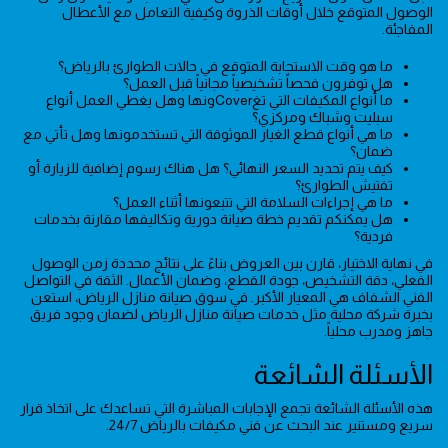
الوصول المتوقع خلال أوقات الذروة وكيفية التعامل مع الأعطال
المفاجئة.
ما هو وقت الاستجابة المتوقع في حالات الطوارئ بالرياض؟
هل توفرون فحصاً تشخيصياً مجانياً قبل العمل؟
ما أنواع المكيفات التي تغCoverونها وهل يغطي العمل أنواع
سبليت وشباك ومركزي؟
ما هي أنواع قطع الغيار الموثوقة التي تستخدمونها وهل تأتي مع
ضمان؟
كيف يتم تحديد السعر النهائي؟ هل هناك رسوم إضافية للزيارة أو
تفتيش الطوارئ؟
ما هي إجراءات السلامة التي تتبعونها أثناء العمل؟
هل يمكنكم تقديم خطة صيانة دورية وتكاليفها مقارنة بخدمات
فردية؟
في نهاية الاختيار، قارن بين العروض بناءً على نتائج محددة زمن الوصول
الفعلي، دقة التشخيص، جودة القطع، وضمان الأعمال. الثقة في التواصل
الفني الشفاف هي المعيار الأكبر. في سوق صيانة منازل الرياض، استعن
بخبرة شركة محلية مثل خدمات صيانة منازل الرياض لضمان وجود فريق
جاهز ومدرب محلياً.
الأسئلة الشائعة
هذه الأسئلة الشائعة تجمع الإجابات المباشرة التي تساعدك على اتخاذ قرار
سريع ومستنير عند البحث عن فني مكيفات بالرياض 24/7.