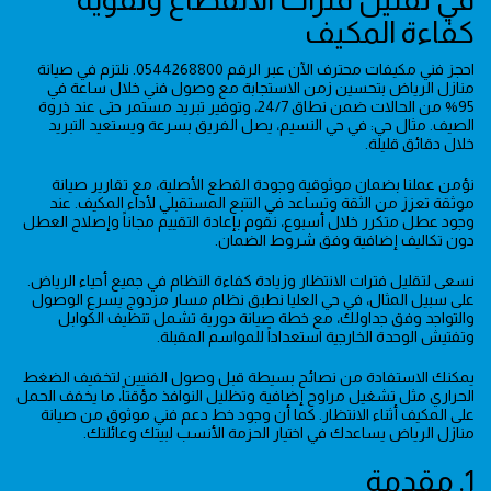
كفاءة المكيف
احجز فني مكيفات محترف الآن عبر الرقم 0544268800. نلتزم في صيانة
منازل الرياض بتحسين زمن الاستجابة مع وصول فني خلال ساعة في
95% من الحالات ضمن نطاق 24/7، وتوفير تبريد مستمر حتى عند ذروة
الصيف. مثال حي: في حي النسيم، يصل الفريق بسرعة ويستعيد التبريد
خلال دقائق قليلة.
نؤمن عملنا بضمان موثوقية وجودة القطع الأصلية، مع تقارير صيانة
موثقة تعزز من الثقة وتساعد في التتبع المستقبلي لأداء المكيف. عند
وجود عطل متكرر خلال أسبوع، نقوم بإعادة التقييم مجاناً وإصلاح العطل
دون تكاليف إضافية وفق شروط الضمان.
نسعى لتقليل فترات الانتظار وزيادة كفاءة النظام في جميع أحياء الرياض.
على سبيل المثال، في حي العليا نطبق نظام مسار مزدوج يسرع الوصول
والتواجد وفق جداولك، مع خطة صيانة دورية تشمل تنظيف الكوابل
وتفتيش الوحدة الخارجية استعداداً للمواسم المقبلة.
يمكنك الاستفادة من نصائح بسيطة قبل وصول الفنيين لتخفيف الضغط
الحراري مثل تشغيل مراوح إضافية وتظليل النوافذ مؤقتاً، ما يخفف الحمل
على المكيف أثناء الانتظار. كما أن وجود خط دعم فني موثوق من صيانة
منازل الرياض يساعدك في اختيار الحزمة الأنسب لبيتك وعائلتك.
1. مقدمة