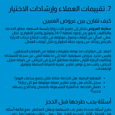
7. تقييمات العملاء وإرشادات الاختيار
كيف تقارن بين عروض الفنيين
مقارنة العروض
تحتاج إلى تقييم ثلاث زوايا رئيسية السمعة، نطاق الخدمة،
والتكاليف. تحقق من وجود تغطية 24/7 وتوثيق واضح للطوارئ. مثال
عملي: اسأل عن أوقات وصول موثوقة في حالات ارتفاع درجات الحرارة
بالرياض وتأكد من وجود خطة للطوارئ خلال أوقات العطل.
اعتمد على مقارنات مدعومة بتقييمات فعلية من العملاء السابقين،
وليس مجرد عروض تسويقية. انتبه إلى ما يعلنه الفني عن سرعة الاستجابة
وتكاليف الزيارة الأولى مقارنة بمناطق أخرى في الرياض. في صيانة منازل
الرياض، راقب مدى توافر تقارير عمرية للصيانة السابقة وتوثيق
الإصلاحات.
التغطية الزمنية: هل الخدمة متاحة خلال جميع ساعات اليوم؟
سجل الأداء: هل توجد تقارير صيانة موثوقة مع كل زيارة؟
ضمان الخدمة: ما الفترة المشمولة بالضمان وما الذي يشمله
تحديداً؟
أسئلة يجب طرحها قبل الحجز
طرح أسئلة محددة يفتح باب الشفافية ويقلل المخاطر. ضع قائمة أسئلة
قبل الاتصال الأول لتسريع القرار. مثال عملي: اطلب توضيحاً حول زمن