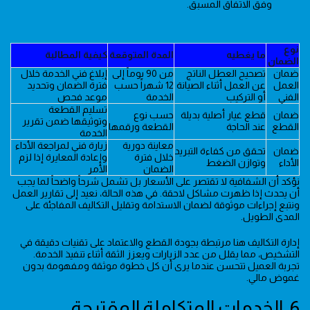
وفق الاتفاق المسبق.
نوع
ما يغطيه
المدة المتوقعة
كيفية المطالبة
الضمان
ضمان
تصحيح العطل الناتج
من 90 يوماً إلى
إبلاغ فني الخدمة خلال
العمل
عن العمل أثناء الصيانة
12 شهراً حسب
فترة الضمان وتحديد
الفني
أو التركيب
الخدمة
موعد فحص
تسليم القطعة
ضمان
قطع غيار أصلية بديلة
حسب نوع
وتوثيقها ضمن تقرير
القطع
عند الحاجة
القطعة ورقمها
الخدمة
معاينة دورية
زيارة فني لمراجعة الأداء
ضمان
تحقق من كفاءة التبريد
خلال فترة
وإعادة المعايرة إذا لزم
الأداء
وتوازن الضغط
الضمان
الأمر
نؤكد أن الشفافية لا تقتصر على الأسعار بل تشمل شرحاً واضحاً لما يجب
أن يحدث إذا ظهرت مشاكل لاحقة. في هذه الحالة، نعيد إلى تقارير العمل
ونتبع إجراءات موثوقة لضمان الاستدامة وتقليل التكاليف المفاجئة على
المدى الطويل.
إدارة التكاليف هنا مرتبطة بجودة القطع والاعتماد على تقنيات دقيقة في
التشخيص، مما يقلل من عدد الزيارات ويعزز الثقة أثناء تنفيذ الخدمة.
تجربة العميل تتحسن عندما يرى أن كل خطوة موثقة ومفهومة بدون
غموض مالي.
6. الخدمات المتكاملة المقترحة