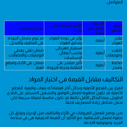
المتواصل.
الأصلية
عنصر
التأثير المباشر على
مقابل غير
سجل الضمان
القطع
الأداء
أصلية
فلاتر
يؤثر في جودة الهواء
مدعوم بضمان الجودة
أصلية
الهواء
وتدفق الهواء
على التنظيف والتبديل
استقرار كهربائي
كابلات
ضمان تقني يغطي
أصلية
وتجنب أعطال
وموصلات
التوصيلات والاتصالات
الحساسات
ضاغط
تأثير مباشر على
ضمان على الأداء وقطع
أصلية
ومبخر
الكفاءة ودرجة البرودة
الغيار
التكاليف مقابل القيمة في اختيار المواد
القرار بين القطع الأصلية وبدائل أكثر اقتصاداً له تبعات واقعية. القطع
الأصلية قد تكون مطلوبة لضمان التوافق والتشغيل المستقر على المدى
الطويل، بينما البدائل الأقل تكلفة قد تكون مناسبة لصيانة سريعة لكن
تحمل مخاطر زيادة المصاريف لاحقاً.
نحن نوضح للعميل الفروقات في الأداء والتكاليف قبل الإجراء ونوثق كل
خطوة لضمان الشفافية، مع التأكيد أن القيمة الحقيقية هي في سلامة
التبريد وموثوقية الخدمة.