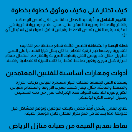
كيف تختار فني مكيف موثوق خطوة بخطوة
التقييم الشامل
يبدأ بتحديد العطل بدقة من خلال فحص الوصلات
والفلتر والضاغط ومروحة المبخر. مثال عملي، عند وجود رواحة غريبة في
المكيف، يقوم الفني بفحص الضغط وقياس تدفق الهواء قبل استبدال أي
جزء.
خطة الإصلاح الشفافة
تتضمن قائمة قطع محتملة مع التكاليف
التقديرية وبعدها خيار ترقية النظام إذا كان يمثل خياراً اقتصادياً على المدى
الطويل. مثال، قد يوصي الفني بتنظيف المروحة والفلتر مع استبدال مفتاح
الحرارة كحل فوري وتغيير ضاغط فقط إذا كانت الميزة الاقتصادية واضحة.
أدوات ومهارات أساسية للفنيين المعتمدين
يستخدم الفني المعتمد معدات اختبار مستمرة لقياس درجات الحرارة
والضغط والتدفئة. مثال، جهاز كشف تسرب الأروقة واستخدام مقياس
الكلوروفورم لئلا تتلف المواد. هذه الإجراءات تعزز من دقة التشخيص
وتقليل الوقت اللازم للإصلاح.
نطاق العمل يشمل أيضاً فحص كابلات التوصيل وتوقع المشاكل قبل
حدوثها، مما يساعد في منع تكرار العطل خلال موسم الصيف.
نقاط تقديم القيمة من صيانة منازل الرياض