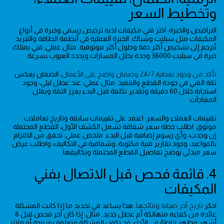
وتخطيط السعر
التراخيص والخبرة: اختر فني مكيفات لديه ترخيص رسمي وخبرة في أنواع
المكيفات مثل سبليت وشباك. الخبرة العملية في أنظمة الطاقة والتبريد
تُترجم إلى تشخيص أكثر دقة وحلول أكثر موثوقية. مثال عملي: فني يمتلك
خبرة في سبليت 36000 وحدة يحلل المسارات ويحدد العيوب بسرعة.
تأكد من وجود تغطية 24/7 وضمان واضح على الأعمال
: الضمان يعكس
ثقة الفني في جودة القطع والتنفيذ. مثال عملي: عند عطل ليلي، وجود
استجابة خلال 60 دقيقة وتقدير تكلفة قبل البدء يعزز الثقة ويقلل
المفاجآت.
تقييمات العملاء والسعر: اعتمد على تقييمات سابقة وتاريخ تعاملات
موثوق. اطلب خطة سعر شفافة تشمل الكشف الأول، القطع المحتملة
إن وجدت، وأي رسوم إضافية قبل البدء. ملخص عملي: تحقق من الالتزام
بالمواعيد، وجود تقارير فنية مكتوبة، وشفافية في التكاليف، واطلب عرض
سعر مبدئي يوضح تفاصيل القطع المحتملة وتكاليفها.
4. قائمة فحص قبل الاتصال بفني
المكيفات
اذكر
تاريخ آخر صيانة ونتائجها
. هذا يساعد في تحديد ما إذا كانت المشكلة
عائدة من كفاءة متهالكة أم عطل جديد. مثال: إذا كان آخر فحص قبل 6
أشهر وظهر تباطؤ في الأداء، قد تكون المشكلة متعلقة بمروحة أو فلاتر