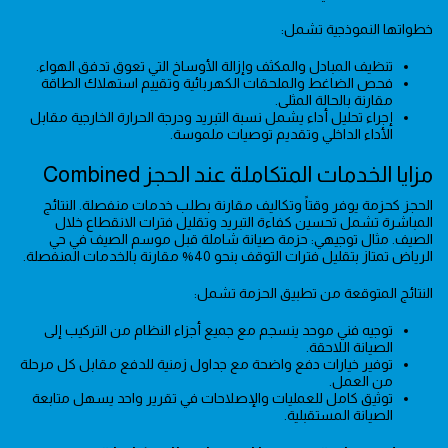
خطواتها النموذجية تشمل:
تنظيف المبادل والمكثف وإزالة الأوساخ التي تعوق تدفق الهواء.
فحص الضاغط والملحقات الكهربائية وتقييم استهلاك الطاقة
مقارنة بالحالة المثلى.
إجراء تحليل أداء يشمل نسبة التبريد ودرجة الحرارة الخارجية مقابل
الأداء الداخلي وتقديم توصيات ملموسة.
مزايا الخدمات المتكاملة عند الحجز Combined
الحجز كحزمة يوفر وقتاً وتكاليف مقارنة بطلب خدمات منفصلة. النتائج
المباشرة تشمل تحسين كفاءة التبريد وتقليل فترات الانقطاع خلال
الصيف. مثال توجيهي: حزمة صيانة شاملة قبل موسم الصيف في حي
الرياض تمتاز بتقليل فترات التوقف بنحو 40% مقارنة بالخدمات المنفصلة.
النتائج المتوقعة من تطبيق الحزمة تشمل:
توجيه فني موحد ينسجم مع جميع أجزاء النظام من التركيب إلى
الصيانة اللاحقة.
توفير خيارات دفع واضحة مع جداول زمنية للدفع مقابل كل مرحلة
من العمل.
توثيق كامل للعمليات والإصلاحات في تقرير واحد يسهل متابعة
الصيانة المستقبلية.