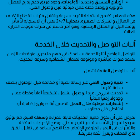
الإبلاغ المسبق وتحديد الأولويات
: وجود فريق دعم يدرج العطل
كأولوية ويوضح خطة عمل مبدئية قبل وصول الفني.
هذه المعايير تضمن استعادة التبريد بسرعة وتقليل فترات انقطاع التكييف
في المنازل والشركات الصغيرة. تغطيتنا 24/7 تعني أن الاستجابة لا تتأثر
بوقت الليل أو العطل الرسمية، وهو أمر حاسم في فترات موجات الحرارة
العالية.
آليات التواصل والتحديث خلال الخدمة
التواصل الواضح أثناء الخدمة يساعدك في فهم ما يجري وتوقعات الزمن.
نعتمد قنوات مباشرة وموثوقة لضمان الشفافية وسرعة التحديث.
آليات التواصل المتبعة تشمل:
تنبيه وصول الفني
عبر رسالة نصية أو مكالمة قبل الوصول بنصف
ساعة تقريباً.
تحديث فني حي عند الوصول
يشمل تشخيصاً أولياً وخطة عمل
وجدولاً زمنياً مبدئياً
إشعارات مرحلية خلال العمل
تتضمن أية طوارئ إضافية أو
احتياطي فني مطلوب.
نحرص على أن تكون جميع التحديثات قابلة للقراءة وسهلة التتبع، مع توثيق
سريع للمراحل الأساسية عبر تقرير مبدئي يوضح الإجراءات المتخذة
والتغيرات في الزمن المتوقع للإتمام. هذا النهج يساعد في تقليل القلق
لدى العملاء ويعزز الثقة بفريقنا.