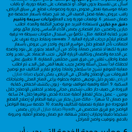
اسأل عن تقسيط بدون فوائد، أو تخفيضات على صيانة دورية، أو باقات
صيانة موسمية تغطي فحوص دورية وخصومات قطع. في سياق الرياض،
راقب عروض نهاية فصل الصيف التي قد تتيح صيانة بأسعار مخفضة مع
ضمان مستمر. 6. توقعات فورية وبدء العمل
إجراءات سريعة وتقييم
دقيق مع خيارين
لاستعادة التبريد مع توضيح التكلفة والمدة. اطلب
خيارين واضحين: خيار اقتصادي يضمن الأداء الأساسي وخيار فائق يوفر
تعزيز كفاءة الطاقة. مثال: تكافؤ بين استبدال مكونات بسيطة vs ترقية
النظام ليلائم درجات الحرارة العالية. 7. caveats ونقاط حرجة تعرف على
احتمالات تأخر القطع خلال مواسم الذروة، واحذر من عروض بأسعار
مغرية لكنها لا تتضمن ضماناً، وتأكد من أن العقد يحتوي على بنود واضحة
عن الخدمة والضمان وتكاليف الزيارة الأولى. تجنب الاعتماد على تقدير واحد
فقط واطلب ثقلين من فرق فنيين مختلفين للمقارنة. 8. تطبيق عملي
لخطتك ابدأ بسجل أسئلة واضح يجيب عليها الفني قبل البدء، ثم اطلب
معاينة للموقع تشرح ما سيُصلح ولماذا، وراجع تقارير التكاليف مع توضيح
الفروقات بين الإصلاح والبدائل. في الرياض، يمكن لخبراء
صيانة منازل
الرياض
تقديم دليل توجيهي خطوة بخطوة يراعي المناخ المحلي واحتياجاتك
السكنية. 9. أمثلة واقعية لمواقف يومية - زبون يكتشف انخفاض كفاءة
البرودة في صيف حار طلب تشخيص مجاني وتقدير لخطتين للإصلاح خلال
يومين. - عميل يحتاج لقطع أصلية محددة فُحص توافرها خلال 24 ساعة
مع ضمان 12 شهرًا. - مالك منزل يختار بين ترقية النظام أو إصلاح القطع
الموجودة مع مقارنة تفصيلية للتكاليف والمدة. 10. خلاصة سريعة التواصل
الواضح مع فريق متخصص في
Riyadh صيانة منازل الرياض
يضمن
تشخيصاً دقيقاً وخيارات إصلاح شفافة، مع ضمان وقطع أصلية، ومرونة
بالدفع، وتوقيت واضح للمراحل.
6. معايير جودة الخدمة التي يجب أن