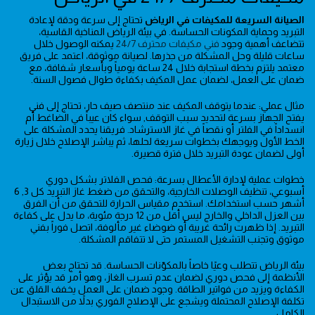
الصيانة السريعة للمكيفات في الرياض
تحتاج إلى سرعة ودقة لإعادة
التبريد وحماية المكونات الحساسة. في بيئة الرياض المناخية القاسية،
تتضاعف أهمية وجود
فني مكيفات محترف 24/7
يمكنه الوصول خلال
ساعات قليلة وحل المشكلة من جذرها. لصيانة موثوقة، اعتمد على فريق
معتمد يلتزم بخطة استجابة خلال 24 ساعة يومياً وبأسعار شفافة، مع
ضمان على العمل، لضمان عمل المكيف بكفاءة طوال فصول السنة.
مثال عملي: عندما يتوقف المكيف عند منتصف صيف حار، تحتاج إلى فني
يفتح الجهاز بسرعة لتحديد سبب التوقف, سواء كان عيباً في الضاغط أم
انسداداً في الفلتر أو نقصاً في غاز الاسترشاد. فريقنا يحدد المشكلة على
الخط الأول ويوجهك بخطوات سريعة لحلها، ثم يباشر الإصلاح خلال زيارة
أولى لضمان عودة التبريد خلال فترة قصيرة.
خطوات عملية لإدارة الأعطال بسرعة: فحص الفلاتر بشكل دوري
أسبوعي، تنظيف الوصلات الخارجية، والتحقق من ضغط غاز التبريد كل 3, 6
أشهر حسب استخدامك. استخدم مقياس الحرارة للتحقق من أن الفرق
بين العزل الداخلي والخارج ليس أقل من 12 درجة مئوية، ما يدل على كفاءة
التبريد. إذا ظهرت رائحة غريبة أو ضوضاء غير مألوفة، اتصل فوراً بفني
موثوق وتجنب التشغيل المستمر حتى لا تتفاقم المشكلة.
بيئة الرياض تتطلب وعيًا خاصاً بالمكوّنات الحساسة. قد تحتاج بعض
الأنظمة إلى فحص دوري لضمان عدم تسرب الغاز، وهو أمر قد يؤثر على
الكفاءة ويزيد من فواتير الطاقة. وجود ضمان على العمل يخفف القلق عن
تكلفة الإصلاح المحتملة ويشجع على الإصلاح الفوري بدلاً من الاستبدال
الكامل.