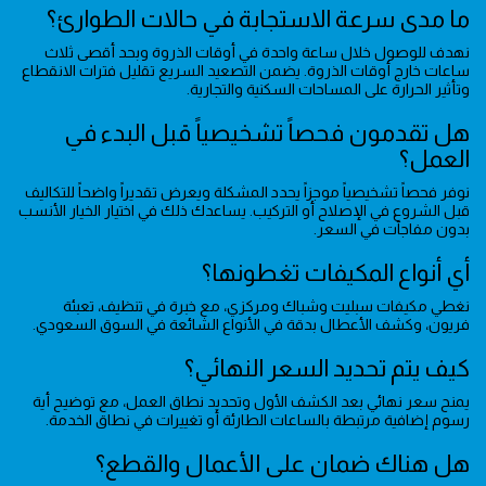
ما مدى سرعة الاستجابة في حالات الطوارئ؟
نهدف للوصول خلال ساعة واحدة في أوقات الذروة وبحد أقصى ثلاث
ساعات خارج أوقات الذروة. يضمن التصعيد السريع تقليل فترات الانقطاع
وتأثير الحرارة على المساحات السكنية والتجارية.
هل تقدمون فحصاً تشخيصياً قبل البدء في
العمل؟
نوفر فحصاً تشخيصياً موجزاً يحدد المشكلة ويعرض تقديراً واضحاً للتكاليف
قبل الشروع في الإصلاح أو التركيب. يساعدك ذلك في اختيار الخيار الأنسب
بدون مفاجآت في السعر.
أي أنواع المكيفات تغطونها؟
نغطي مكيفات سبليت وشباك ومركزي، مع خبرة في تنظيف، تعبئة
فريون، وكشف الأعطال بدقة في الأنواع الشائعة في السوق السعودي.
كيف يتم تحديد السعر النهائي؟
يمنح سعر نهائي بعد الكشف الأول وتحديد نطاق العمل، مع توضيح أية
رسوم إضافية مرتبطة بالساعات الطارئة أو تغييرات في نطاق الخدمة.
هل هناك ضمان على الأعمال والقطع؟