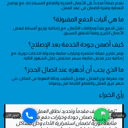
نقدم ضماناً محدداً على الأعمال المنجزة والقطع المستخدمة، مع توضيح
التغطية وفترة الضمان في عقد العمل.
ما هي آليات الدفع المقبولة؟
نقبل الدفع نقداً وبطاقات الائتمان، مع إمكانية توزيع أقساط لبعض
الأعمال الكبرى وفقاً للاتفاق المسبق.
كيف أضمن جودة الخدمة بعد الإصلاح؟
نوفر تقارير صيانة مختصرة وخيارات متابعة وجدولة لخدمات دورية، مع
إمكانية حجز فحص متابعة بسعر منخفض خلال الشهور التالية.
ما الذي يجب أن أجهزه عند اتصال الحجز؟
نود معرفة نوع العطل، موديل المكيف، وحالة التهوية في المكان، حتى
نجهز فرق العمل والقطع اللازمة قبل وصولنا.
رأي الخبراء
"تهمّ التكاليف مقدماً وتحديد نطاق العمل قبل
واتساب
اتصل الآن
الإصلاح، مع ضمان جودة وخيارات دفع مرنة وخدمات
متابعة دورية لضمان استمرارية الأداء وحل مشاكل