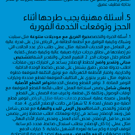
بحاجة تنظيف عميق.
5. أسئلة مهنية يجب طرحها أثناء
الحجز وتوقعات الخدمة الفورية
1. أسئلة الخبرة والتخصص
خبرة الفريق مع موديلات متنوعة
مثل سبليت
وشباك وكيفية التوافق مع أنظمة الطاقة في الرياض تدل على قدرة عالية
في التعامل مع التحديات المحلية. مثال عملي: طلب ذكر عدد الحالات التي
تم إصلاحها في نطاق درجات حرارة صيفية عالية وكيفية ضمان كفاءة
النظام خلال موجات الحر. 2. التقييم المجاني والتقدير الشفاف
تشخيص
مجاني وتقدير واضح
لخطط الإصلاح يساعد في اختيارك دون مفاجآت.
اطلب جدولة فحص دقيق يشتمل على فحص ضاغط الوحدة الداخلية
والخارجية، واختبار الأنظمة الكهربائية، مع توثيق التكلفة المتوقعة خطوة
بخطوة. مثال: تقرير يحتوي على التكاليف المتوقعة لقطع محددة وخيارات
التوفير المتاحة. 3. توافر القطع وضمان الخدمة
توافر القطع الأصلية
وضمان شامل
يضمن استدامة العمل. اطلب قائمة القطع المتوقعة مع
أوقات الوصول وتكلفة كل قطعة، واعرف مدة الضمان على القطع
والعمل. نصيحة عملية: استخدم
خدمات صيانة منازل الرياض
لتوفير قطع
أصلية مع ضمان لمدة 6, 12 شهرًا في حالات الإصلاح الكبرى. 4. مدة
الإصلاح والفحص الشامل
الجدول الزمني للبدء والنهاية
مع فحص شامل
قبل وبعد الإصلاح يساعد في إدارة توقعاتك. اطلب مخطط زمني يتضمن
فحص ما قبل الإصلاح، فحص أثناء العمل، وفحص اختبار الأداء النهائي.
مثال عملي: إذا كان الإصلاح يتطلب استبدال ضاغط، فحدد كم ساعة
لتوقف الوحدة وكم ساعة لعودة التشغيل بكفاءة. 5. خيارات الدفع
والعروض
خيارات الدفع والعروض موسمية
توضح المرونة الاقتصادية.