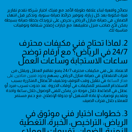
نصائح واقعية لبناء علاقة طويلة الأمد مع فنيك: اختيار شركة تقدم تقارير
فنية مكتوبة بعد كل زيارة، وتوفير خرائط صيانة سنوية، وتذكير قبل انتهاء
الضمان. في صيانة منازل الرياض، نحرص على تزويدك بخطة صيانة بسيطة
يمكن لأي صاحب منزل تطبيقها، مع خيارات إصلاح شفافة وتوقيتات
مناسبة لك.
2. لماذا تحتاج فني مكيفات محترف
24/7 في الرياض؟ مع أرقام توضح
ساعات الاستجابة وساعات العمل
الاعتماد على فني مكيفات محترف 24/7 يمنع تفاقم العطل ويقلل من
فترات الانقطاع. في صيانة منازل الرياض، يسهم
وجود فنيين متاحين على
مدار الساعة
في تقليل وقت التوقف وتخفيف الأعطال المتكررة بسبب
الاستخدام المستمر للمكيفات في أوقات الذروة. عند حدوث تسرب مبرد أو
عطل في الضاغط خلال موجة حر، يمكن للفني الوصول خلال ساعة واحدة
وتقديم توصيات لإعادة التشغيل أو جدولة الإصلاح، مع دعم مستمر
للعملاء خلال فترات الصيف.
3. خطوات اختيار فني موثوق في
الرياض: التراخيص، الخبرة، التغطية
الزمنية، الضمان، تقييمات العملاء،