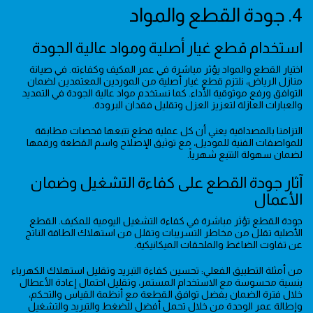
4. جودة القطع والمواد
استخدام قطع غيار أصلية ومواد عالية الجودة
اختيار القطع والمواد يؤثر مباشرة في عمر المكيف وكفاءته. في صيانة
منازل الرياض، نلتزم قطع غيار أصلية من الموردين المعتمدين لضمان
التوافق ورفع موثوقية الأداء. كما نستخدم مواد عالية الجودة في التمديد
والعبارات العازلة لتعزيز العزل وتقليل فقدان البرودة.
التزامنا بالمصداقية يعني أن كل عملية قطع تتبعها فحصات مطابقة
للمواصفات الفنية للموديل، مع توثيق الإصلاح واسم القطعة ورقمها
لضمان سهولة التتبع شهرياً.
آثار جودة القطع على كفاءة التشغيل وضمان
الأعمال
جودة القطع تؤثر مباشرة في كفاءة التشغيل اليومية للمكيف. القطع
الأصلية تقلل من مخاطر التسريبات وتقلل من استهلاك الطاقة الناتج
عن تفاوت الضاغط والملحقات الميكانيكية.
من أمثلة التطبيق الفعلي: تحسين كفاءة التبريد وتقليل استهلاك الكهرباء
بنسبة محسوسة مع الاستخدام المستمر، وتقليل احتمال إعادة الأعطال
خلال فترة الضمان بفضل توافق القطعة مع أنظمة القياس والتحكم،
وإطالة عمر الوحدة من خلال تحمل أفضل للضغط والتبريد والتشغيل