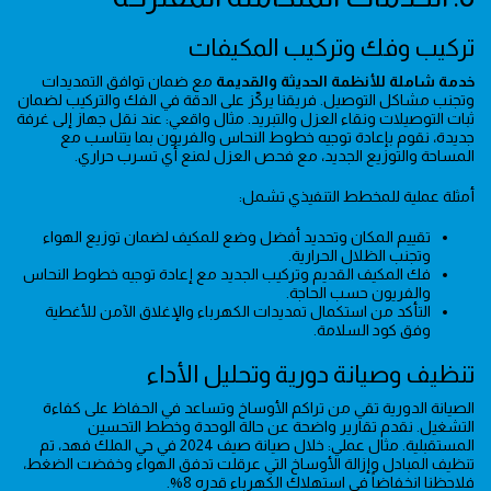
تركيب وفك وتركيب المكيفات
خدمة شاملة للأنظمة الحديثة والقديمة
مع ضمان توافق التمديدات
وتجنب مشاكل التوصيل. فريقنا يركّز على الدقة في الفك والتركيب لضمان
ثبات التوصيلات ونقاء العزل والتبريد. مثال واقعي: عند نقل جهاز إلى غرفة
جديدة، نقوم بإعادة توجيه خطوط النحاس والفريون بما يتناسب مع
المساحة والتوزيع الجديد، مع فحص العزل لمنع أي تسرب حراري.
أمثلة عملية للمخطط التنفيذي تشمل:
تقييم المكان وتحديد أفضل وضع للمكيف لضمان توزيع الهواء
وتجنب الظلال الحرارية.
فك المكيف القديم وتركيب الجديد مع إعادة توجيه خطوط النحاس
والفريون حسب الحاجة.
التأكد من استكمال تمديدات الكهرباء والإغلاق الآمن للأغطية
وفق كود السلامة.
تنظيف وصيانة دورية وتحليل الأداء
الصيانة الدورية تقي من تراكم الأوساخ وتساعد في الحفاظ على كفاءة
التشغيل. نقدم تقارير واضحة عن حالة الوحدة وخطط التحسين
المستقبلية. مثال عملي: خلال صيانة صيف 2024 في حي الملك فهد، تم
تنظيف المبادل وإزالة الأوساخ التي عرقلت تدفق الهواء وخفضت الضغط،
فلاحظنا انخفاضاً في استهلاك الكهرباء قدره 8%.