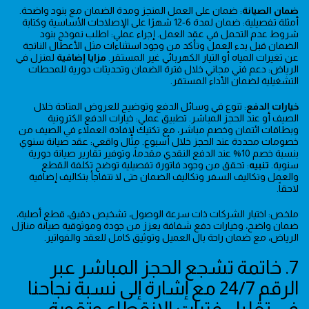
ضمان الصيانة
: ضمان على العمل المنجز ومدة الضمان مع بنود واضحة.
أمثلة تفصيلية: ضمان لمدة 6-12 شهرًا على الإصلاحات الأساسية وكتابة
شروط عدم التحمل في عقد العمل. إجراء عملي: اطلب نموذج بنود
الضمان قبل بدء العمل وتأكد من وجود استثناءات مثل الأعطال الناتجة
عن تغيرات المياه أو التيار الكهربائي غير المستقر.
مزايا إضافية
لمنزل في
الرياض: دعم فني مجاني خلال فترة الضمان وتحديثات دورية للمحطات
التشغيلية لضمان الأداء المستقر.
خيارات الدفع
: تنوع في وسائل الدفع وتوضيح للعروض المتاحة خلال
الصيف أو عند الحجز المباشر. تطبيق عملي: خيارات الدفع الكترونية
وبطاقات ائتمان وخصم مباشر، مع تكتيك لإفادة العملاء في الصيف من
خصومات محددة عند الحجز خلال أسبوع. مثال واقعي: عقد صيانة سنوي
بنسبة خصم 10% عند الدفع النقدي مقدماً، وتوفير تقارير صيانة دورية
سنوية.
تنبيه
: تحقق من وجود فاتورة تفصيلية توضح تكلفة القطع
والعمل وتكاليف السفر وتكاليف الضمان حتى لا تتفاجأ بتكاليف إضافية
لاحقاً.
ملخص: اختيار الشركات ذات سرعة الوصول، تشخيص دقيق، قطع أصلية،
ضمان واضح، وخيارات دفع شفافة يعزز من جودة وموثوقية صيانة منازل
الرياض، مع ضمان راحة بال العميل وتوثيق كامل للعقد والفواتير.
7. خاتمة تشجع الحجز المباشر عبر
الرقم 24/7 مع إشارة إلى نسبة نجاحنا
في تقليل فترات الانقطاع وتقوية