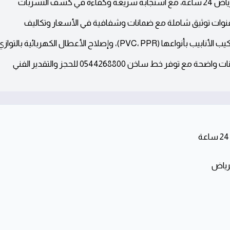
خدمة سباكة متكاملة في حي السليمانية بالرياض 24 ساعة، مع استجابة سريعة وكفاءة في كشف التسربات
وات توثيق شاملة مع ضمانات وشفافية في الأسعار وتكاليف
تشمل الحلول تسليك المجاري وتطهيرها، تركيب الأنابيب بأنواعها (PVC، PPR)، وإصلاح الأعطال الكهربائية بالتواز
صيانة المكيفات والالتزام بمعايير جودة وضمانات واضحة مع توفر خط ساخن 0544268800 للحجز والتقدير الفني