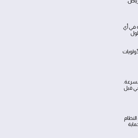
جة في أي
لول
أولويات
بسرعة.
عي قبل
النظام
ماية