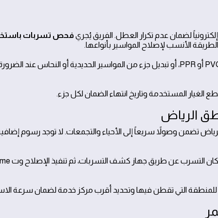
ترونياً لضمان عدم تكرار العطل. الفريق يُجري
فحص تسربات باستخد
الطريقة الأنسب لإصلاح المواسير بأنواعها.
أمثلة مطروحة: إصلاح تسرب في مواسير البلاستيك PVC أو PPR، أو تبديل جزء من المواسير الحديدية أو النحاس عند الض
الغيار المستخدمة وتاريخ انتهاء الضمان لكل جزء.
طق الرياض
 في جميع مناطق الرياض تضمن وصولاً سريعاً إلى الأحياء والتجمعات. لا توجد رسوم إضاف
سيناريو واقعي: خروج فني إلى حي السليمانية وتحدي
للمنطقة التي تقطن فيها وتحديد أقرب مركز خدمة لضمان سرعة الاست
مر