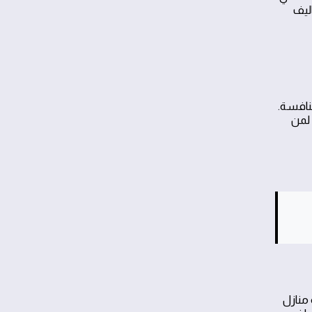
اليف
منافسة.
 لمن
منازل