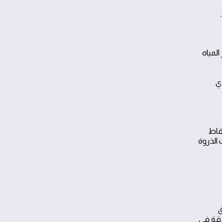
لمياه
دي
قاط
الذروة
ق
دقة في