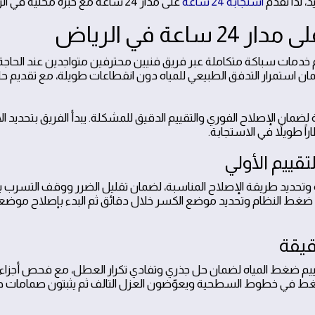
استجابة 24 ساعة
على مدار 24 ساعة مع خبرة محلية في الرياض.
 الرياض 24 ساعة يقدم خدمات سباكة متكاملة عبر فريق فنيين محترفين متواجدين عند الحا
ان استمرار التدفق الطبيعي للمياه دون انقطاعات طويلة، مع تقديم ح
ن الإصلاح الفوري والتقييم الدقيق للمشكلة. يبدأ الفريق بتحديد ال
اً طويلاً في الاستجابة.
قييم الأولي
وتحديد طريقة الإصلاح المناسبة، لضمان تقليل الضرر ووقف التسرب 
ضغط النظام وتحديد موضع الكسر خلال دقائق ثم البدء بإصلاح موض
قيقة
يم ضغط المياه لضمان حل جذري وتفادي تكرار العطل، مع فحص أجزاء 
ط في خطوط السطحية ويعوّضون العزل التالف ثم يثبتون صمامات ح