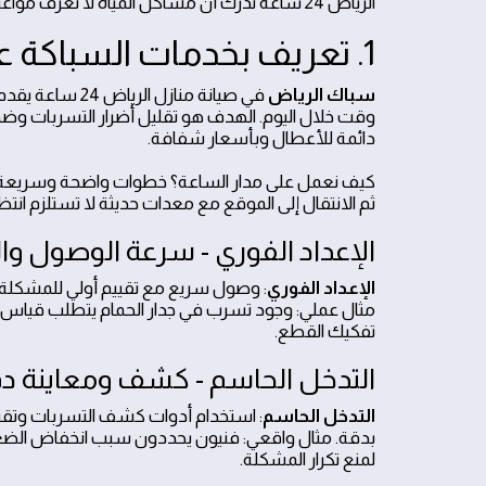
الرياض 24 ساعة ندرك أن مشاكل المياه لا تعرف مواعيد، لذا نقدم
1. تعريف بخدمات السباكة على مدار 24 ساعة في الرياض
سباك الرياض
في صيانة منازل
وقت خلال اليوم. الهدف هو تقليل أضرار التسربات وضم
دائمة للأعطال وبأسعار شفافة.
كيف نعمل على مدار الساعة؟ خطوات واضحة وسريعة لضما
ثم الانتقال إلى الموقع مع معدات حديثة لا تستلزم انتظار
الإعداد الفوري - سرعة الوصول والت
الإعداد الفوري
: وصول سريع مع تقييم أولي للمشكلة 
مثال عملي: وجود تسرب في جدار الحمام يتطلب قياس 
تفكيك القطع.
التدخل الحاسم - كشف ومعاينة د
التدخل الحاسم
: استخدام أدوات كشف التسربات وتقي
بدقة. مثال واقعي: فنيون يحددون سبب انخفاض الضغ
لمنع تكرار المشكلة.