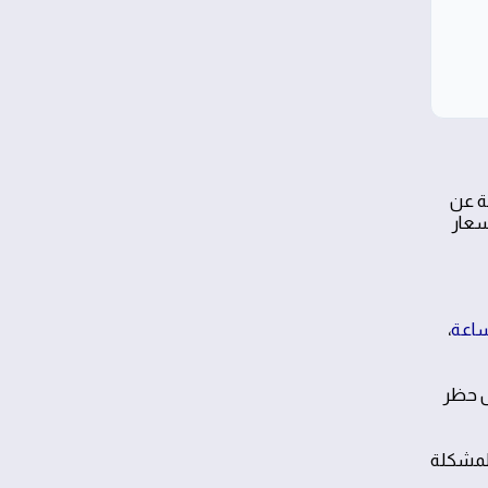
لة عن
سعار
،
ل حظر
المشكلة