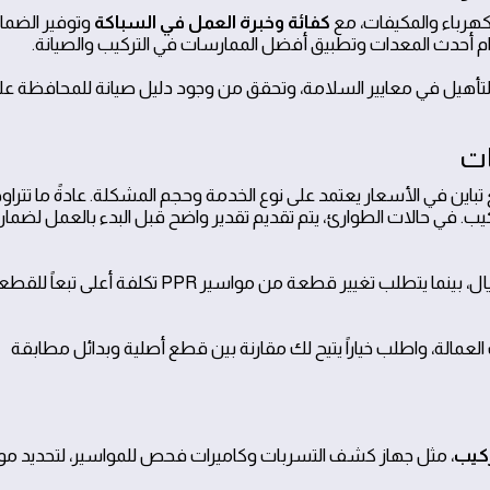
كهرباء والمكيفات، مع
كفائة وخبرة العمل في السباكة
وتوفير الضما
ام أحدث المعدات وتطبيق أفضل الممارسات في التركيب والصيانة.
تأهيل في معايير السلامة، وتحقق من وجود دليل صيانة للمحافظة على 
ات
 تباين في الأسعار يعتمد على نوع الخدمة وحجم المشكلة. عادةً ما تتراو
 الإصلاح أو التركيب. في حالات الطوارئ، يتم تقديم تقدير واضح قبل البدء بالعمل لضما
مثال حقيقي: إصلاح تسرب بسيط يكلف نحو 40-100 ريال، بينما يتطلب تغيير قطعة من مواسير PPR تكلفة أعلى تبعا
لعمالة، واطلب خياراً يتيح لك مقارنة بين قطع أصلية وبدائل مطابقة
ركيب
، مثل جهاز كشف التسربات وكاميرات فحص للمواسير، لتحديد م