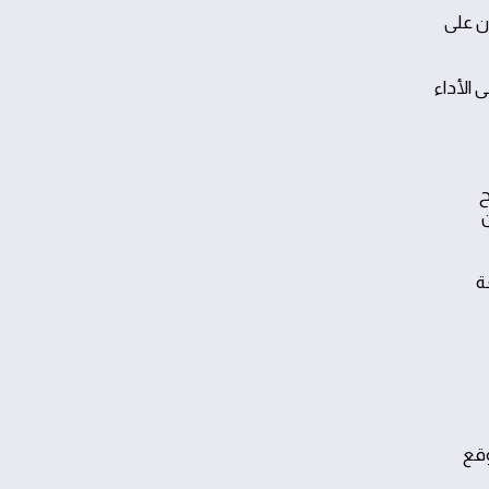
ن على
الأداء
ح
ن
ً للقطعة
وقع