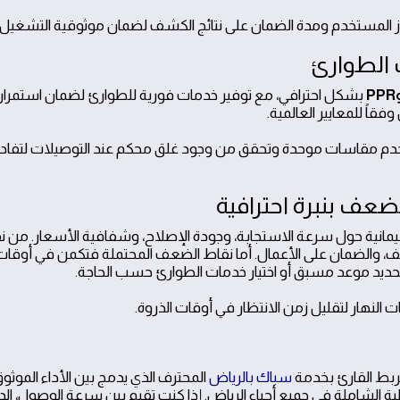
ز المستخدم ومدة الضمان على نتائج الكشف لضمان موثوقية التشغيل.
 الطوارئ
بشكل احترافي، مع توفير خدمات فورية للطوارئ لضمان استمرار ا
قاً للمعايير العالمية.
 مواسير PPR في مطبخ، استخدم مقاسات موحدة وتحقق من وجود غلق محكم عند التوصيلات لتفا
عف بنبرة احترافية
انية حول سرعة الاستجابة، وجودة الإصلاح، وشفافية الأسعار. من ن
كشف، والضمان على الأعمال. أما نقاط الضعف المحتملة فتكمن في أوقات 
 بتحديد موعد مسبق أو اختيار خدمات الطوارئ حسب الحاجة.
النهار لتقليل زمن الانتظار في أوقات الذروة.
 بربط القارئ بخدمة
سباك بالرياض
المحترف الذي يدمج بين الأداء الموثو
ية الشاملة في جميع أحياء الرياض. إذا كنت تقيم بين سرعة الوصول، ال