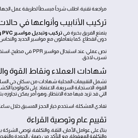
مراجعة تقنية: اطلب شرحاً مبسطاً لطريقة عمل الجها
تركيب الأنابيب وأنواعها في حالات
يتمتع الفريق بخبرة في
تركيب وتبديل مواسير PVC وPPR
دون انقطاع. كما يتعاملون مع مواسير الحديد والنحاس وف
نص عملي: عند استبدال
تسرب لاحق.
شهادات العملاء ونقاط القوة والض
تشمل التقييمات المحلية شهادات من سكان حي السليم
القوة: الاستجابة السريعة، الاعتماد على تكنولوجيا ال
التي قد تزيد فيها مدة الانتظار، وهو أمر يمكن تجاوزه
تفادي المشكلة: استخدم خيار الحجز المسبق خلال ساعات 
تقييم عام وتوصية القراءة
بناءً على عوامل الأمان، الثقة، والتكلفة، توصي الشركة
والتكلفة المعقولة، مع التأكد من ضمان الجودة والتغط