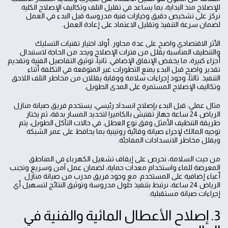
للإصلاح منذ البداية، بما يساعد في تقليل التلف وتكاليف الإصلاح الكلية.
نركز على تشخيص دقيق وخيارات فنية مدروسة قبل البدء في العمل
لضمان سرعة التنفيذ وتقليل الاعتماد على إعادة العمل.
الأثر الاقتصادي واضح على عدة محاور. أولا، اختيار تقنيات التسليك
والتنظيف المناسبة يقلل من فترات الإصلاح ويحد من الحاجة لاستبدال
أجزاء كبيرة، ما يخفض الإنفاق الإضافي. ثانياً، توثيق التفاصيل الفنية وتقديم
تقدير واضح قبل البدء يمنع التطورات غير المتوقعة في التكلفة أثناء
التنفيذ. ثالثاً، وجود إجراءات سلامة ووقاية يقللان من مخاطر التلف اللاحق
وتكاليف الإصلاح المستمرة على المدى الطويل.
مثال عملي: قبل البدء بإصلاح انسداد رئيسي، يستخدم فريق صيانة منازل
الرياض 24 ساعة جهاز تفتيش بالكاميرا لتحديد المسار بدقة، ثم يختار
طريقة التنظيف الأمثل وفق نوع العطل. في حالات التآكل الطويل، يتم
توجيه المالك لإجراء صيانة وقائية روتينية بما يحافظ على عمر الشبكة
ويقلل مخاطر الانسدادات المفاجئة.
من حيث السلامة، نحرص على إيقاف تشغيل الكهرباء في المناطق
المعرضة للماء واستخدام معدات حماية، لضمان عمل آمن وسريع وتجنب
أعباء إضافية على المستخدم. مع وجود فريق مدرب من صيانة منازل
الرياض 24 ساعة، نرتبط بتنفيذ حلول مدروسة وتوثيق النتائج لتسهيل أي
إجراءات صيانة مستقبلية.
3. إصلاح الأعطال المائية والفنية في