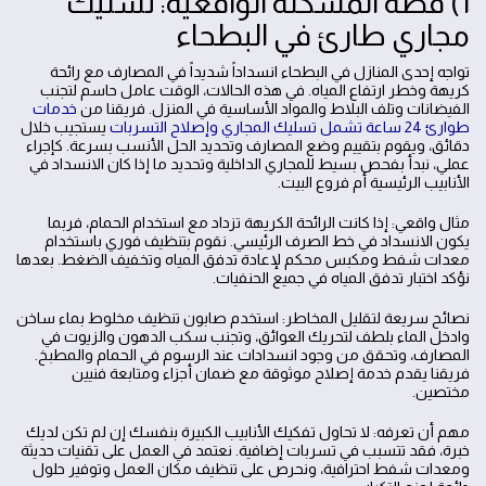
1) قصة المشكلة الواقعية: تسليك
مجاري طارئ في البطحاء
تواجه إحدى المنازل في البطحاء انسداداً شديداً في المصارف مع رائحة
كريهة وخطر ارتفاع المياه. في هذه الحالات، الوقت عامل حاسم لتجنب
الفيضانات وتلف البلاط والمواد الأساسية في المنزل. فريقنا من
خدمات
طوارئ 24 ساعة تشمل تسليك المجاري وإصلاح التسربات
يستجيب خلال
دقائق، ويقوم بتقييم وضع المصارف وتحديد الحل الأنسب بسرعة. كإجراء
عملي، نبدأ بفحص بسيط للمجاري الداخلية وتحديد ما إذا كان الانسداد في
الأنابيب الرئيسية أم فروع البيت.
مثال واقعي: إذا كانت الرائحة الكريهة تزداد مع استخدام الحمام، فربما
يكون الانسداد في خط الصرف الرئيسي. نقوم بتنظيف فوري باستخدام
معدات شفط ومكبس محكم لإعادة تدفق المياه وتخفيف الضغط. بعدها
نؤكد اختبار تدفق المياه في جميع الحنفيات.
نصائح سريعة لتقليل المخاطر: استخدم صابون تنظيف مخلوط بماء ساخن
وادخل الماء بلطف لتحريك العوائق، وتجنب سكب الدهون والزيوت في
المصارف، وتحقق من وجود انسدادات عند الرسوم في الحمام والمطبخ.
فريقنا يقدم خدمة إصلاح موثوقة مع ضمان أجزاء ومتابعة فنيين
مختصين.
مهم أن تعرفه: لا تحاول تفكيك الأنابيب الكبيرة بنفسك إن لم تكن لديك
خبرة، فقد تتسبب في تسربات إضافية. نعتمد في العمل على تقنيات حديثة
ومعدات شفط احترافية، ونحرص على تنظيف مكان العمل وتوفير حلول