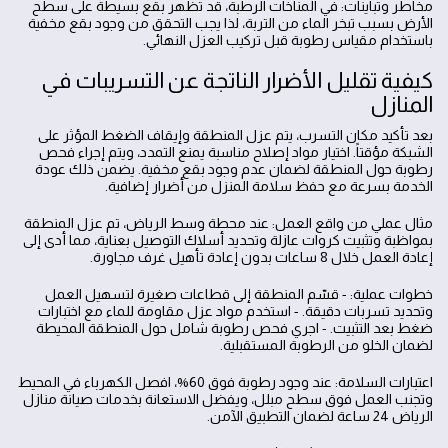
مخاطر وتباينات: في المناخات الرطبة، قد تظهر بقع بسيطة على سطح
الأرض بسبب تبخر الماء من التربة، لذا يجب التحقق من وجود بقع مخفية
باستخدام مقياس رطوبة قبل تركيب العزل النهائي.
كيفية تقليل الأضرار الناتجة عن التسريبات في
المنازل
بعد تأكيد مكان التسرب، يتم عزل المنطقة وإيقاف الضغط المؤثر على
الشبكة مؤقتاً. اختيار مواد إصلاح مناسبة يمنع التمدد، ويتم إجراء فحص
رطوبة حول المنطقة لضمان عدم وجود بقع مخفية. يضمن ذلك عودة
الخدمة بسرعة مع حفظ سلامة المنزل من أضرار إضافية.
مثال عملي من واقع العمل: عند محطة وسط الرياض، تم عزل المنطقة
بمواظبة وتثبيت كروات عازلة وتحديد أسلاك التوصيل بعناية، مما أدى إلى
إعادة العمل خلال 8 ساعات بدون إعادة تأهيل غرف مجاورة.
خطوات عملية: - قسّم المنطقة إلى قطاعات صغيرة لتسهيل العمل
وتحديد تسربات دقيقة. - استخدم مواد عزل مقاومة للماء مع اختبارات
ضغط بعد التثبيت. - اجري فحص رطوبة شامل حول المنطقة المحيطة
لضمان الخلو من الرطوبة المستقبلية.
اعتبارات السلامة: عند وجود رطوبة فوق 60%، افصل الكهرباء في المحيط
وتجنب العمل فوق سطح مبلل، ويفضل الاستعانة بخدمات صيانة منازل
الرياض 24 ساعة لضمان التطبيق الآمن.