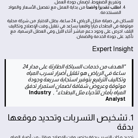
وتفريغ الضغوط، لضمان جودة العمل.
اطلب تقديراً واضحاً
من بداية العمل مع تفصيل الأسعار والمواد
المستخدمة.
للسكان في صيانة منازل الرياض 24 ساعة، يظل الاختيار من شركة محلية
موثوقة في البطحاء خياراً واقعياً يساعد في تقليل وقت الإصلاح وتكاليف
التلف. احرص على وجود دعم مباشر أثناء الليل وفي العطل الرسمية، مع
تأكيد على جودة الخدمة والضمان.
Expert Insight
"الهـدف من خدمات السباكة الطارئة على مدار 24
ساعة في الرياض هو تقليل أضرار تسرب المياه
وتكاليف الترقيع بتوفير استجابة سريعة وجودة
موثوقة وعروض شفافة لضمان استمرار تدفق
المياه بأمان للأحياء مثل البطحاء."
,
Industry
Analyst
1. تشخيص التسربات وتحديد موقعها
بدقة
تحديد مكان التسرب بدقة يختصر وقت الإصلاح ويقلل من أضرار المياه