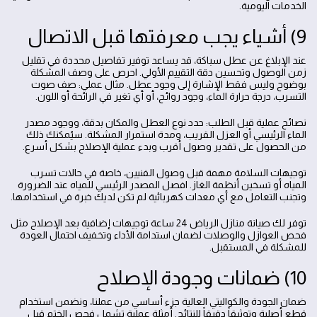
الخدمات اليومية.
9) أشياء يجب معرفتها قبل الاتصال
عند الإبلاغ عن عطل سباكة، قد يساعد توفير تفاصيل محددة في تقليل
زمن الوصول وتحسين دقة التقييم الأولي. احرص على وصف المشكلة
بوضوح وليس فقط الإشارة إلى وجود عطل. مثال عملي: صف صوت
التسرب، درجة حرارة الماء، وجود روائح، أو أي تغير في الرائحة أو اللون.
نصائح عملية قبل الطلب: حدد نوع العطل والمكان بدقة، ووجود مصدر
الماء الرئيسي أو العزل القريب، ومدة استمرار المشكلة. سيُمكنك ذلك
من الحصول على تقدير وصول أقرب وبدء عملية الإصلاح بشكل أسرع.
توجيهات السلامة مهمة قبل وصول الفنيين، خاصة في حالات تسرب
المياه أو تسخين أنظمة الغاز. افصل المصدر الرئيسي للمياه عند الضرورة
وتجنب التعامل مع أي معدات كهربائية لم تكن لديك خبرة في استخدامها.
توفر لك صيانة منازل الرياض 24 ساعة توجيهات إضافية بعد الإصلاح مثل
فحص العوازل والوصلات لضمان استدامة الأداء وتخفيف احتمال العودة
للمشكلة في المستقبل.
10) ضمانات وجودة الإصلاح
ضمان الجودة والكواليتي العالية جزء أساسي من عملنا، ونضمن استخدام
قطع أصلية وتوثيقاً دقيقاً للنتائج. أمثلة عملية تشمل فحص الختم قبل