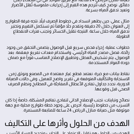
دقائق. نوضح كيف تُترجم هذه القيم إلى إجراءات ملموسة تُقلل الأضرار
وتعيد تدفق المياه بسرعة.
مثال عملي: حين يظهر انسداد في خطوط الصرف ليلاً، تتجه فرقة الطوارئ
إلى العنوان خلال 20 دقيقة وتقدم حلاً مؤقتاً ثم تستكمل التقييم وتختبر
تدفق المياه خلال ساعة. النتيجة تقليل الخسائر وتجنب فترات الانقطاع
الطويلة.
خطوات عملية: إجراء فحص سريع قبل الوصول يتضمن التحقق من وجود
رائحة، فصل مصدر المياه الرئيسي، واستخدام معدات تفريغ معقمة. بعد
الوصول، يتم تشخيص العطل وتطبيق الإصلاح المناسب فوراً مع ضمان
جودة المواد المستخدمة.
نقاط بيانات مع خبرة: نعتمد قطع غيار معتمدة من المصنع ونوثق زمن
الاستجابة والتكاليف المتوقعة في تقرير واضح للعميل. وفي حالات الصيانة
الدورية، نحدد جداول تفادي الأعطال المفاجئة في المطابخ ونظم الصرف
الصحي قبل وقوعها.
نصائح وتباينات: تجنب الإصلاح الذاتي لتفادي تفاقم المشكلة، خاصةً إذا كان
التسرب من خطوط رئيسية. احرص على وجود خطة طوارئ محلية مع جهة
موثوقة مثل صيانة منازل الرياض 24 ساعة للمتابعة المستمرة.
الهدف من الحلول وأثرها على التكاليف
الهدف من الحلول هو تقليل الاعتماد على التجارب وتحديد المسار الأنسب