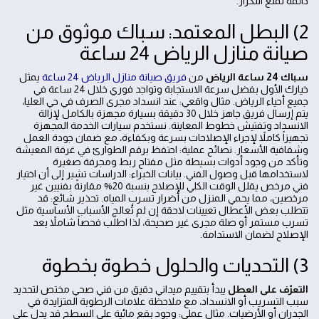
دائمة لمنع التكرار.
2) البطل المعتمد: سباك موثوق من
صيانة منازل الرياض 24 ساعة
سباك 24 ساعة الرياض
من
فريق صيانة منازل الرياض 24 ساعة
يمثل
خيارك الأول بفضل سرعة الاستجابة وتواجد فوري خلال 24 ساعة في
جميع أحياء الرياض. مثال واقعي: عند انسداد مجرى الصرف في حي العليا،
يتم إرسال فريق جاهز خلال 30 دقيقة بسيارة مجهزة بالكامل لإزالة
الانسداد وتفتيش خطوط المعاينة. نستخدم سيارات الخدمة المجهزة
تجهيزاً كاملاً لإجراء الإصلاحات بسرعة وبكفاءة، مع ضمان جودة العمل
وشفافية الأسعار. نصائح عملية: احتفظ برقم الطوارئ في غرفة المعيشة
وتأكد من وجود أدوات بسيطة مثل مفتاح ربط ومجرفة صغيرة
لاستخدامها قبل وصول الفني. بيانات الخبراء: الدراسات تشير إلى أن اختيار
فني مرخص يقلل الوقت الكلي للإصلاح بنسبة 20% مقارنةً بفنيين غير
مرخصين، مما يحمي المنزل من أضرار تسرب المياه. تحذير شائع: قد
تتطلب بعض الأعطال تعيينات لاحقة إن لم تُعالج الأسباب الأساسية مثل
تسرب مستمر أو صلة مجرى غير صحيحة، لذا اطلب فحصاً شاملاً بعد
الإصلاح لضمان الاستدامة.
3) التحديات والحلول خطوة بخطوة
التعرّف على العطل
يبدأ بتقييم ميداني دقيق من فني صحي مختص لتحديد
سبب التسريب أو الانسداد، مع ملاحظة علامات الرطوبة المتزايدة في
الجدران أو الأرضيات. مثال عملي: وجود بقع مائية على السطح قد يدل على