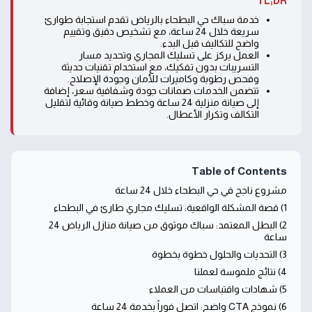
TL;DR
خدمة سباك حي البطحاء بالرياض تقدم استجابة طوارئ
سريعة خلال 24 ساعة، مع تشخيص دقيق وتقييم
واضح للتكاليف قبل البدء.
العمل يركز على تسليك المجاري وتحديد مسار
التسريبات بدون تفكيك، مع استخدام تقنيات حديثة
وفحص رطوبة وكاميرات للأمان وجودة الإصلاح.
تتضمن الخدمات ضمانات جودة وشفافية سعر، إضافة
إلى صيانة منزلية 24 ساعة وخطط صيانة وقائية لتقليل
التكالف وتكرار الأعطال.
Table of Contents
مشروع ناجح في حي البطحاء خلال 24 ساعة
1) قصة المشكلة الواقعية: تسليك مجاري طارئ في البطحاء
2) البطل المعتمد: سباك موثوق من صيانة منازل الرياض 24
ساعة
3) التحديات والحلول خطوة بخطوة
4) نتائج ملموسة لعملنا
5) شهادات واقتباسات من العملاء
6) نموذج CTA واضح: اتصل فوراً بخدمة 24 ساعة