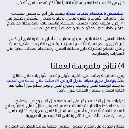
خلل في الأنابيب الخلفية ويستلزم اختباراً فنيّاً أكثر تفصيلاً قبل التدخل.
التشخيص باستخدام تقنيات حديثة
يعتمد على أدوات فحص متقدمة
مثل كاميرات الأنبوب وأجهزة قياس الرطوبة لضمان تشخيص صحيح قبل
أي إجراء. يختلف الاختيار بحسب المشكلة، فالتسريبات المتوسطة قد تحتاج
تصويراً داخلياً خلال دقائق قليلة وتخطيطاً للإصلاح المناسب.
خطة العمل الآمنة
يلتزم الفريق بممارسات أمان عالية وتفادي أي كسر
غير ضروري، مع حماية الأثاث والممرات. يشمل ذلك إعداد ملاجئ حماية،
ونقل القطع المتحركة خارج منطقة العمل، واستخدام معدات حماية مثل
القفازات والنظارات.
4) نتائج ملموسة لعملنا
زمن الاستجابة يعتمد على التقييم الأولي وتحديد الأولويات خلال دقائق.
مثلاً،
يتواصل فريق صيانة منازل الرياض 24 ساعة خلال ساعة من الطلب
،
ثم يحدد الوصف الفني وتوقيت وصول الفني وتوفر قطع غيار أصلية عند
الحاجة لضمان استمرار الخدمة بدون تأخير.
إجراءات تقليل التكاليف تركّز على الشفافية قبل الشروع في الإصلاح،
واستخدام قطع الغيار الأصلية ذات العمر الطويل. مثال عملي: اختيار إصلاح
القطع القابلة للإصلاح بدلاً من الاستبدال الكامل، مع إجراء اختبارات قبل
وبعد الإصلاح للتأكد من النتائج وتفادي التكاليف غير الضرورية.
ضمان الجودة على المدى الطويل يتضمن فحصاً شاملاً للمكونات المجاورة