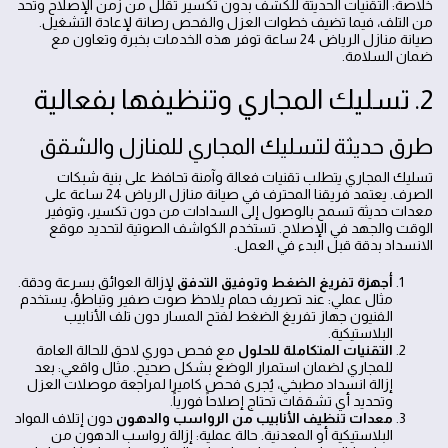
خلاصة: التقنيات الحديثة للكشف بدون تكسير تقلل من زمن الإصلاح وتحد
من التلف، فيما تضيف خطوات العزل والفحص رصانة لإعادة التشغيل.
صيانة منازل الرياض 24 ساعة توفر هذه الخدمات بخبرة وتعاون مع
ضمان السلامة.
2. تسليك المجاري وتنظيفها بفعالية
طرق حديثة لتسليك المجاري للمنازل والشقق
تسليك المجاري يتطلب تقنيات فعالة وآمنة تحافظ على بنية شبكات
الصرف. يعتمد فريقنا المحترف في صيانة منازل الرياض 24 ساعة على
معدات حديثة تسمح بالوصول إلى السدادات من دون تكسير، وتوفير
الوقت والجهد في الإصلاح. تستخدم الكواشف الصوتية لتحديد موقع
الانسداد بدقة قبل البدء في العمل.
أجهزة تفريغ الضغط وتوفيق التدفق
لإزالة العوائق بسرعة ودقة.
مثال عملي: عند تصريف حمام يلاحظ صوت صفير وتباطؤ، يستخدم
الفنيون جهاز تفريغ الضغط لفتح المسار دون تلف الأنابيب
البلاستيكية.
التقنيات المتكاملة للحلول
مع فحص دوري لاحق للحالة العامة
للمجاري لضمان استمرار الوضع بشكل صحيح. مثال واقعي: بعد
إزالة انسداد مطبخي، يُجرى فحص كاميرا لمراجعة موصلات العزل
وتحديد أي تشققات تحتاج إصلاحاً فورياً.
معدات تنظيف الأنابيب من الرواسب والدهون
دون إتلاف المواد
البلاستيكية أو المعدنية. حالة عملية: إزالة رواسب الدهون من