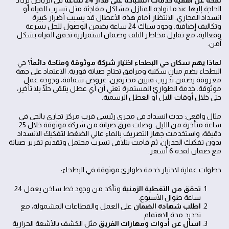
لمحة عن أهمية خدمات السباكة على مدار 24 ساعة
في الرياض تزداد
الحاجة إليها عندما تواجِه المنازل مشاكل مفاجئة مثل تسرب المياه أو
انسداد المجاري. الانتظار أمام هذه الأعطال قد يسبب أضرار كبيرة
وتكاليف إضافية. وجود سباك 24 ساعة يضمن الوصول للحل بسرعة
وفعالية، مع تقليل مخاطر التلف وضمان استمرارية تدفق المياه بشكل
آمن.
لماذا يهم سكان حي البطحاء اختيار شركة موثوقة ومتاحة دائماً
؟ حي
البطحاء يضم مبانٍ سكنية ومرافق تحتاج صيانة فورية. الاعتماد على جهة
معروفة يضمن تدريب فنيين محترفين، عروض شفافة، وجودة عمل
موثوقة. خدمة الطوارئ المستمرة تعني أن أي عطل يتلقى حلّاً بلا تأخير،
حتى خلال أوقات الليل أو العطل الرسمية.
مثال واقعي: حدث انسداد في مجرى رئيسي قرب مركز تجاري بالحي في
ساعة متأخرة من الليل. وصلت فرق صيانة من شركة موثوقة خلال 25
دقيقة، واستخدمت جهاز التصريف بالماء عالي الضغط لتفكيك الانسداد
بدون تفكيك الجدران، ثم قامت بتلافي تسرب محتمل وتقديم تقرير صيانة
مع ضمان لمدة 6 أشهر.
خطوات عملية لاختيار خدمة طوارئ موثوقة في البطحاء:
تحقق من التغطية الزمنية
وتأكد من وجود خط ساخن يعمل 24
ساعة طوال الأسبوع.
اطلب شهادة الضمان
على العمل والقطاعات المشمولة، مع
تحديد مدة الاهتمام.
اسأل عن أدوات ومهارات الفريق
مثل الكشف بالأشعة الحرارية