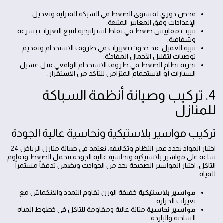
فحص دوري لمستوى الضغط في الشبكة المنزلية وتعديل
الإعدادات وفق المعايير المتبعة.
تثبيت مقاييس ضغط في نقاط استراتيجية لتتبع التغيرات بسرعة
وشفافية.
تنبيه العميل عند حدوث تغييرات في ظروف الاستخدام وتقديم
توصيات لتقليل الأحمال المفاجئة.
تجربة نظام الضغط في ظروف الاستخدام الواقعي مثل غسيل
السيارات أو الاستحمام المتزامن للتأكد من الاستقرار.
4. تركيب وصيانة أنظمة السباكة
للمنازل
تركيب مواسير بلاستيكية ونحاسية عالية الجودة
اختيار المواد يحدد عمر النظام وتكاليفه. نعتمد في صيانة منازل الرياض 24
ساعة على مواسير بلاستيكية ونحاسية عالية الجودة تتحمل الضغط وتقاوم
التآكل. اختيار المواسير الصحيحة يحد من الحوادث ويضمن تدفقاً مستمراً
للمياه.
مواسير بلاستيكية
خفيفة الوزن تقاوم التمدد والانكماش مع
تغيرات الحرارة.
مواسير نحاسية
متانة عالية ومقاومة للتآكل في خطوط المياه
الساخنة والباردة.