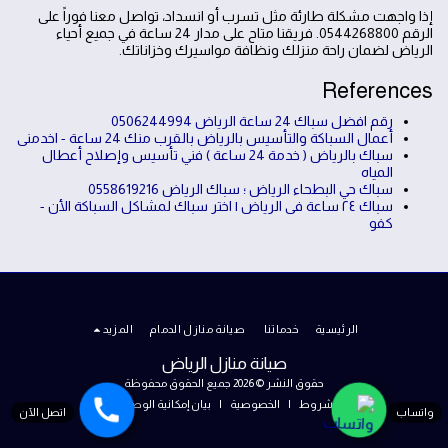
إذا واجهت مشكلة طارئة مثل تسرب أو انسداد، تواصل معنا فوراً على
الرقم 0544268800. فريقنا متاح على مدار 24 ساعة في جميع أحياء
الرياض لضمان راحة منزلك ونظافة مواسيرك وخزاناتك.
References
رقم افضل سباك 24 ساعة الرياض 0506244994
أعمال السباكة والتأسيس بالرياض بالقرب منك 24 ساعة - اخدمنى
سباك بالرياض ( خدمة 24 ساعة ) فني تأسيس وإصلاح أعطال
المياه
سباك حي البطحاء الرياض ؛ سباك الرياض 0558619216
سباك ٢٤ ساعة فى الرياض | اختر سباك لمشاكل السباكة الأن -
كفو
الرئيسية
خدماتنا
صيانة منازل الدمام
المزيد
صيانة منازل الرياض
حقوق النشر © 2026 جميع الحقوق محفوظة
الشروط
|
الخصوصية
|
بيان إمكانية الوصول
واتساب
اتصل الآن