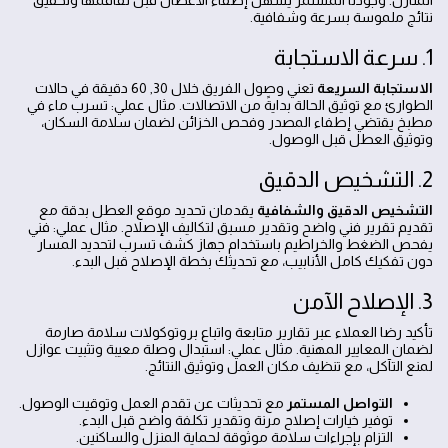
المنازل. وجودنا المستمر يسهّل إطفاء الأعطال قبل تفاقمها وتحقيق
نتائج ملموسة بسرعة وشفافية.
1. سرعة الاستجابة
الاستجابة السريعة
تعني وصول الفريق خلال 30, 60 دقيقة في حالات
الطوارئ مع توثيق الحالة بدايةً من الاتصالات. مثال عملي: تسرب ماء في
مطبخ يقتضي إطفاء المصدر وفحص الخزائن لضمان سلامة السكان،
وتوثيق العطل قبل الوصول.
2. التشخيص الدقيق
التشخيص الدقيق والشفافية
يقدمان تحديد موقع العطل بدقة مع
تقديم تقرير فني واضح وتقدير مسبق لتكاليف الإصلاح. مثال عملي: فني
يفحص الضغط والخراطيم باستخدام جهاز كشف تسرب لتحديد المسار
دون تفكيك كامل الأنابيب، مع تحديثك بخطة الإصلاح قبل البدء.
3. الإصلاح الآمن
تأكيد رضا العملاء عبر تقارير متابعة واتباع بروتوكولات سلامة صارمة
لضمان المعايير المهنية. مثال عملي: استبدال وصلة معيبة وتثبيت عوازل
لمنع التآكل، مع تنظيف مكان العمل وتوثيق النتائج.
التواصل المستمر
مع تحديثات عن تقدم العمل وتوقيت الوصول.
توفير خيارات إصلاح مرنة وتقدير تكلفة واضح قبل البدء.
التزام بإجراءات سلامة موثوقة لحماية المنزل والساكنين.