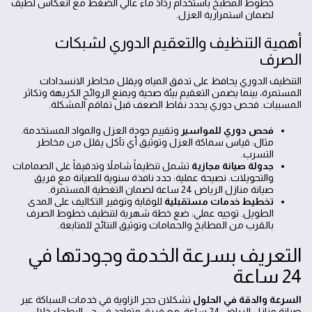
خطوط المطبخ باستخدام رذاذ ماء عالي الضغط مع انعكاس لطيف
لضمان استمرارية العزل.
أهمية التنظيف والتعقيم الدوري لشبكات
الصرف
التنظيف الدوري يحافظ على تدفق المياه ويقلل مخاطر الانسدادات
المستمرة، بينما يضمن التعقيم بيئة صحية ويمنع الروائح الكريهة وتكاثر
المسببات. فحص دوري يحدد نقاط الضعف قبل تفاقم المشكلة.
فحص دوري للمواسير
وتقييم جودة العزل والمواد المستخدمة.
مثال: قياس سماكة العزل وتوثيق أي تآكل يقلل من مخاطر
التسرب.
جدولة صيانة مجازية
تشمل تنظيفاً شاملاً وتدقيقاً على الصمامات
والتحويلات. نصيحة عملية: حدد نافذة سنوية للصيانة مع فريق
صيانة منازل الرياض 24 ساعة لضمان التغطية المستمرة.
تخطيط خدمات مستقبلية
للوقاية وتوفير التكاليف على المدى
الطويل. توجيه عملي: ضع خطة شهرية لتنظيف خطوط الصرف
بالقرب من المطابخ والحمامات وتوثيق النتائج للمتابعة.
التعريف بسرعة الخدمة وجودتها في
24 ساعة
السرعة والدقة في الحلول
تشكلان حجر الزاوية في خدمات السباكة عبر
صيانة منازل الرياض 24 ساعة، مع فريق متواجد في حي البطحاء خلال