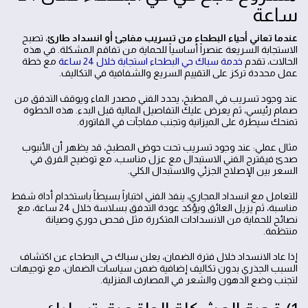
ساعة
عندما تعاني أحياء البطحاء من تسريب مفاجئ أو انسداد طارئ
، تصبح
الاستجابة السريعة عنصراً أساسياً للحماية من تفاقم المشكلة. في هذه
الحالات، تقدم
خدمة سباك حي البطحاء استجابة خلال 24 ساعة
مع خطة
عمل محددة تركز على التقييم السريع والشفافية في التكاليف.
عند وجود تسريب في المطبخ، يحدد الفني مصدر الماء ويوقف التدفق من
صمام رئيسي، ثم يعرض عليك التفاصيل المالية قبل البدء. هذه الخطوة
تمنحك سيطرة على الميزانية وتجنب مفاجآت في الفاتورة.
مثال عملي: عند وجود تسريب تحت حوض المطبخ، قد يظهر أن الأنبوب
صدئ فيقترح الفني الاستبدال مع عزل مناسب، مع توضيح الفرق في
السعر بين الإصلاح الجزئي والاستبدال الكلي.
للتعامل مع انسداد المجاري، ينفذ الفني اختباراً بسيطاً باستخدام أداة شفط
مناسبة، ثم يزيل العائق ويؤكد عودة التدفق بسلاسة خلال 24 ساعة، مع
نصائح للحماية من الانسدادات المتكررة مثل فحص دوري وصيانة
منتظمة.
إذا عاد الانسداد خلال فترة الضمان، يعلن سباك حي البطحاء عن اكتشاف
السبب الجذري بدون تكاليف إضافية ضمن سياسات الضمان، مع توجيهات
لتجنب وضع الدهون والشعر في المصارف المنزلية.