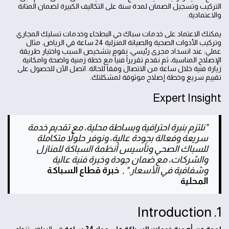
التركيب وتسجيل الضمان لمدة سنة على التكاليف الكبيرة لضمان المتانة
والاعتمادية.
يمكنك الاعتماد على خدمات سباك حي البطحاء وخدمات تسليك المجاري
وتركيب الأدوات الصحية والصيانة المنزلية 24 ساعة في الرياض. مثال
عملي: عند انسداد مجرى رئيسي، نقوم بتشخيص السبب واختيار طريقة
الإصلاح المناسبة، ثم نقدم تقريراً فنياً مع خطة زمنية واضحة وامكانية
زيارة فنية خلال ساعة من الاتصال وفقاً للحالة. اتصل الآن للحصول على
تقييم سريع وخطة إصلاح موثوقة لمشكلتك.
Expert Insight
"نلتزم بنبرة احترافية وبساطة محلية، مع تقديم خدمة
سريعة وفعالة بجودة عالية، ونوفر حلولاً متكاملة
للسباك الصحي وتأسيس أنظمة السباكة للمنازل
والشركات، مع ضمان جودة وخبرة فنية عالية
وشفافية في الأسعار."
,
خبرة قطاع السباكة
المحلية
1. Introduction