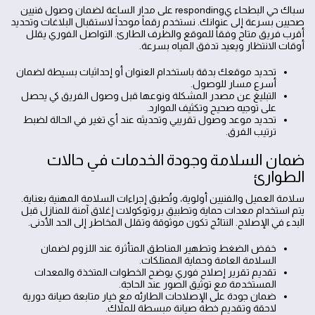
سباك حي البطحاء يresponding على مدار الساعة لضمان وصول فنيين
صحيين بسرعة إلى عنوانك. نستخدم رقماً موحداً لاستقبال البلاغات وتحديد
أقرب فريق متاح وفقاً للموقع والظرف الطارئ. التواصل الفوري يقلل
أوقات الانتظار ويعيد تدفق المياه بسرعة.
تحديد موقعك بدقة باستخدام العنوان أو إحداثيات بسيطة لضمان
أسرع مسار للوصول.
التبليغ عن مصدر المشكلة ونوعها قبل وصول الفريق كي يحصل
على توجيه صحيح وتكثيف الموارد.
تحديد موعد وصول تقريبي وتحديثه عند أي تغير في الحالة لضبط
ترتيب الفرق.
ضمان السلامة وجودة الخدمات في حالات
الطوارئ
سلامة العميل والفنيين أولوية، وتُطبق إجراءات السلامة المهنية بعناية.
يتم استخدام معدات حماية وتطبيق بروتوكولات إغلاق آمنة للمنازل قبل
البدء في الإصلاح. النتائج تكون موثوقة وتقلل المخاطر إلى الحد الأدنى.
خفض الضغط وتطهير المناطق المتأثرة عند اللزوم لضمان
السلامة العامة وحماية الممتلكات.
تقديم تقرير إصلاح فوري يوضح الخطوات المتخذة والمعدات
المستخدمة مع توثيق الصور عند الحاجة.
ضمان جودة على الإصلاحات الطارئه مع خيار متابعة صيانة دورية
لاحقة وتقديم خطة صيانة مبسطة للملاك.