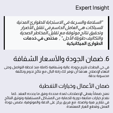
Expert Insight
"السلامة والسرعة في الاستجابة للطوارئ المدنية
للسباكات هي العامل الحاسم في تقليل الأضرار
وتحقيق نتائج موثوقة مع تقليل المخاطر الصحية
والتكاليف طويلة الأجل."
,
مختص في خدمات
الطوارئ الميكانيكية
6. ضمان الجودة والأسعار الشفافة
في حي البطحاء نلتزم بجودة عالية وشفافية كاملة منذ لحظة التواصل وحتى
انتهاء الإصلاح. هدفنا أن توفر لك راحة البال مع نتائج تدوم وتكلفة
محسوبة بدقة.
ضمان الأعمال وخيارات التغطية
نمنح ضماناً يغطي الإصلاحات لمدة محددة وفق ما يحدده العقد. كما
نقدم خيارات متابعة دورية للحماية من المشاكل المستقبلية وتوثيق النتائج
في تقارير فنية واضحة. مع فريق يركز على الدقة والموثوقية، نضمن جودة
العمل وقطع الغيار المعتمدة.