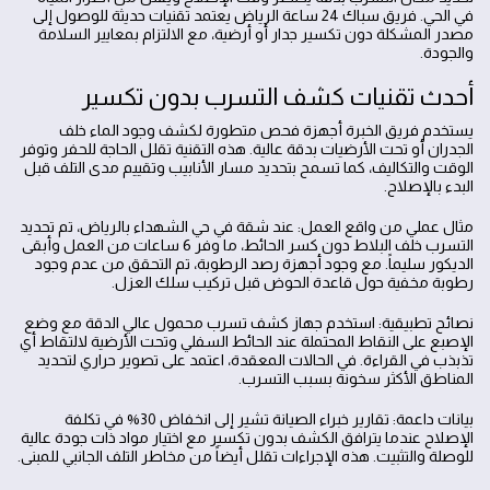
في الحي. فريق سباك 24 ساعة الرياض يعتمد تقنيات حديثة للوصول إلى
مصدر المشكلة دون تكسير جدار أو أرضية، مع الالتزام بمعايير السلامة
والجودة.
أحدث تقنيات كشف التسرب بدون تكسير
يستخدم فريق الخبرة أجهزة فحص متطورة لكشف وجود الماء خلف
الجدران أو تحت الأرضيات بدقة عالية. هذه التقنية تقلل الحاجة للحفر وتوفر
الوقت والتكاليف، كما تسمح بتحديد مسار الأنابيب وتقييم مدى التلف قبل
البدء بالإصلاح.
مثال عملي من واقع العمل: عند شقة في حي الشهداء بالرياض، تم تحديد
التسرب خلف البلاط دون كسر الحائط، ما وفر 6 ساعات من العمل وأبقى
الديكور سليماً. مع وجود أجهزة رصد الرطوبة، تم التحقق من عدم وجود
رطوبة مخفية حول قاعدة الحوض قبل تركيب سلك العزل.
نصائح تطبيقية: استخدم جهاز كشف تسرب محمول عالي الدقة مع وضع
الإصبع على النقاط المحتملة عند الحائط السفلي وتحت الأرضية لالتقاط أي
تذبذب في القراءة. في الحالات المعقدة، اعتمد على تصوير حراري لتحديد
المناطق الأكثر سخونة بسبب التسرب.
بيانات داعمة: تقارير خبراء الصيانة تشير إلى انخفاض 30% في تكلفة
الإصلاح عندما يترافق الكشف بدون تكسير مع اختيار مواد ذات جودة عالية
للوصلة والتثبيت. هذه الإجراءات تقلل أيضاً من مخاطر التلف الجانبي للمبنى.