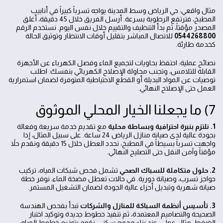
مثال واقعي: حي الرياض وسط المدينة يواجه تسرباً كبيراً في أنابيب
المطبخ، فترتفع الرطوبة بسرعة. أرسل الفريق خلال 45 دقيقة، أغلق
المصدر مؤقتاً، ثم بدأ التنظيف والتقييم خلال نفس اليوم. نستخدم الرقم
0544268800
للاتصال المباشر بتقليل أوقات الانتظار وتوثيق الحالة
كخدمة طارئة.
نصائح عملية: احتفظ بحاويات لتجميع الماء وفصل الكهرباء عن الأجهزة
القابلة للتلامس، وتجنب محاولة الإصلاح الكهربائي بنفسك. اطلب
توصيات عن المواد البديلة أو القطع الاحتياطية المتوفرة لضمان استمرارية
العمل حتى الإصلاح النهائي.
7) ما يجعلنا الخيار المحلي الموثوق
1. نلتزم بنبرة احترافية وبساطة محلية
مع تقديم خدمة سريعة وفعالة
بجودة عالية لدى صيانة منازل الرياض 24 ساعة. على سبيل المثال، إذا
واجهت تسرباً بسيطاً في المطبخ، نحدد العطل خلال 15 دقيقة ونقدم حلاً
مؤقتاً وآمن النقل حتى التصليح النهائي.
2. حلول متكاملة للسباك الصحي
تشمل فحص شبكات المياه، تركيب
حواجز تسرب، وصيانة دورية. في حالات تعطل مضخة الماء، نوفر خطة
صيانة شهرية وتبديل أجزاء عالية الجودة لضمان التشغيل المستمر.
3. تأسيس أنظمة السباكة للمنازل والشركات
تبدأ بفحص الهندسة
الصحيحة والتصاميم المعتمدة، ثم تنفيذ خطوط جديدة وتوكيد اختبار
الضغط. مثال عملي: عند بناء مجمع سكني، نقوم بتوزيع خطوط المياه