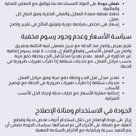
ضمان جودة
على المواد المستخدمة بما يتوافق مع المعايير المحلية
والعالمية.
خطط تغطية ممتدة للمنازل والمباني التجارية وفق احتياج كل
عميل.
إشعار فني مختص بمراجعة دورية وتوثيق النتائج في تقرير واضح.
سياسة الأسعار وعدم وجود رسوم مخفية
نلتزم بعرض واضح منذ البداية مع شرح تفصيلي لبنية التكلفة وتفريق
واضح بين العمل الأساسي وقطع الغيار إن وجدت. لا توجد رسوم إضافية
غير مذكورة في العقد. نقدم تقديراً مبدئياً قبل البدء وخطة دفع مرنة
بحسب مراحل العمل، مع تحديثات شفافة إذا طرأت تغييرات ضرورية في
الخطة.
تقدير مبدئي قبل البدء وخطة دفع مرنة وفق مراحل العمل.
تحديثات شفافة إذا طرأت تغييرات ضرورية في الخطة مع توضيح
الأسباب.
إمكانية مقارنة الأسعار مع خيارات بديلة لإيجاد الحل الأنسب
للميزانية.
الجودة في الاستخدام ومتانة الإصلاح
نركز على جودة الإصلاح من خلال استخدام أدوات فحص حديثة وقطع
أصلية، مع ضمانة على الأجزاء التي تم استبدالها. سياسات الجودة تضمن أن
يتم التنفيذ بسرعة وبكفاءة مع الالتزام بالسلامة المهنية.