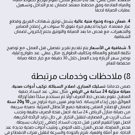
والمياه العادمة وفق مخطط معتمد لضمان عدم التداخل وتسهيل
عمليات الصيانة لاحقاً.
4. ضمان جودة وخبرة فنية عالية
يشمل توثيق شهادات الفريق وقطع
غيار معتمدة. خبراءنا لديهم خبرة تفوق 10 سنوات في إصلاح الصنابير
والتجهيزات، مع فحص ما بعد الصيانة والتوثيق بختم إلكتروني لضمان
الشفافية.
5. شفافية في الأسعار
يتم تقديم تقرير تفصيلي قبل العمل، مع توضيح
تكلفة القطع والعمالة وتكاليف الطوارئ. مثال عملي: عند طوارئ ليلية،
نوضح سعر الزيارة وبدء العمل خلال 30 دقيقة مع خيار خطة صيانة
مخفضة للعام.
8) ملاحظات وخدمات مرتبطة
ضمن خدماتنا:
تسليك المجاري
،
اصلاح السباكة
،
تركيب أدوات صحية
،
صيانة منزلية 24 ساعة في الرياض
. مثال عملي: عند انسداد حنفية
المطبخ، نقوم بفحص خط الصرف أولاً ثم نستخدم سلكاً صلباً لإزالة
العوائق دون إيذاء الخرسانة. كما نوفر فنيين خبرة تتراوح بين
10 و20 سنة
لضمان الإصلاح المتقن وتغطية جميع الأعطال المنزلية. نصيحة سريعة
من صيانة منازل الرياض 24 ساعة: اجعل فتحة الصرف نظيفة وتجنب
سكب الزيت في المصارف لتقليل التكرار. في حال تزايد الرائحة الكريهة،
اتصل فوراً لتقييم الضرر قبل حدوث انسداد إضافي. إجراءات بسيطة:
فحص المضخة، فحص العزل خلف الحوض، وتثبيت أدوات صحية جديدة عند
الحاجة. مع أمثلة واقعية، نلتزم بالجودة والسرعة لتقليل فترات الانقطاع في