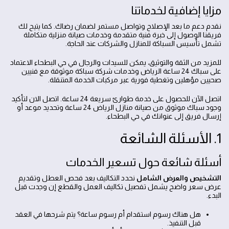
مزايا إضافية لخدماتنا
نقدم دعم ما بعد الإصلاح وتواصل مستمر لضمان رضاك. كما يتيح لك
فريقنا الوصول إلى خبرة فنية متقدمة وخدمات صيانة منزلية متكاملة
تشمل تأسيس السباكة للمنازل والشركات عند الحاجة.
للمزيد من الثقة والتوثيق، يمكن للسيدات والرجال في حي البطحاء الاعتماد
على سباك 24 ساعة الرياض وخدمات شركة سباكة موثوقة مع فنيين
صحيين مؤهلين وتغطية فورية عبر مركبات الخدمة المتنقلة.
اتصل الآن للحصول على خدمة طوارئ سريعة 24 ساعة. اتصل الان لتأكيد
وجود سباك موثوق من صيانة منازل الرياض 24 ساعة وتحديد موعد أو
إرسال فريق إلى عنوانك في حي البطحاء.
1. الأسئلة الشائعة
أسئلة شائعة حول تسعير الخدمات
التشخيص والعرض الشامل
نحدد التكاليف بعد فحص العطل وتقديم
عرض سعر واضح يشمل تفصيل تكاليف العمل والقطع إن وجدت قبل
البدء.
هل هناك رسوم استقدام أم رسوم ساعة؟ يتم شرحها في العقد
قبل التنفيذ.