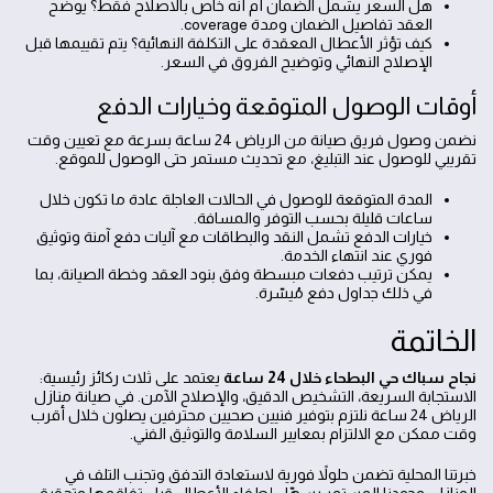
هل السعر يشمل الضمان أم أنه خاص بالاصلاح فقط؟ يوضح
العقد تفاصيل الضمان ومدة coverage.
كيف تؤثر الأعطال المعقدة على التكلفة النهائية؟ يتم تقييمها قبل
الإصلاح النهائي وتوضيح الفروق في السعر.
أوقات الوصول المتوقعة وخيارات الدفع
نضمن وصول فريق صيانة من الرياض 24 ساعة بسرعة مع تعيين وقت
تقريبي للوصول عند التبليغ، مع تحديث مستمر حتى الوصول للموقع.
المدة المتوقعة للوصول في الحالات العاجلة عادة ما تكون خلال
ساعات قليلة بحسب التوفر والمسافة.
خيارات الدفع تشمل النقد والبطاقات مع آليات دفع آمنة وتوثيق
فوري عند انتهاء الخدمة.
يمكن ترتيب دفعات مبسطة وفق بنود العقد وخطة الصيانة، بما
في ذلك جداول دفع مُيسّرة.
الخاتمة
نجاح سباك حي البطحاء خلال 24 ساعة
يعتمد على ثلاث ركائز رئيسية:
الاستجابة السريعة، التشخيص الدقيق، والإصلاح الآمن. في صيانة منازل
الرياض 24 ساعة نلتزم بتوفير فنيين صحيين محترفين يصلون خلال أقرب
وقت ممكن مع الالتزام بمعايير السلامة والتوثيق الفني.
خبرتنا المحلية تضمن حلولاً فورية لاستعادة التدفق وتجنب التلف في