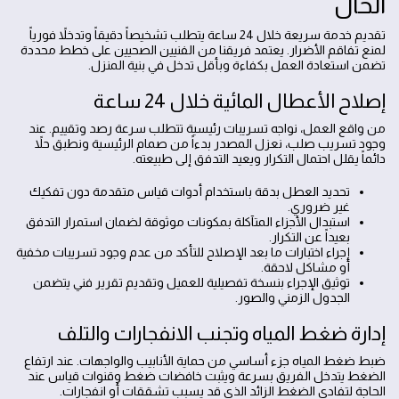
الحال
تقديم خدمة سريعة خلال 24 ساعة يتطلب تشخيصاً دقيقاً وتدخلاً فورياً
لمنع تفاقم الأضرار. يعتمد فريقنا من الفنيين الصحيين على خطط محددة
تضمن استعادة العمل بكفاءة وبأقل تدخل في بنية المنزل.
إصلاح الأعطال المائية خلال 24 ساعة
من واقع العمل، نواجه تسريبات رئيسية تتطلب سرعة رصد وتقييم. عند
وجود تسريب صلب، نعزل المصدر بدءاً من صمام الرئيسية ونطبق حلاً
دائماً يقلل احتمال التكرار ويعيد التدفق إلى طبيعته.
تحديد العطل بدقة باستخدام أدوات قياس متقدمة دون تفكيك
غير ضروري.
استبدال الأجزاء المتآكلة بمكونات موثوقة لضمان استمرار التدفق
بعيداً عن التكرار.
إجراء اختبارات ما بعد الإصلاح للتأكد من عدم وجود تسريبات مخفية
أو مشاكل لاحقة.
توثيق الإجراء بنسخة تفصيلية للعميل وتقديم تقرير فني يتضمن
الجدول الزمني والصور.
إدارة ضغط المياه وتجنب الانفجارات والتلف
ضبط ضغط المياه جزء أساسي من حماية الأنابيب والواجهات. عند ارتفاع
الضغط يتدخل الفريق بسرعة ويثبت خافضات ضغط وقنوات قياس عند
الحاجة لتفادي الضغط الزائد الذي قد يسبب تشققات أو انفجارات.