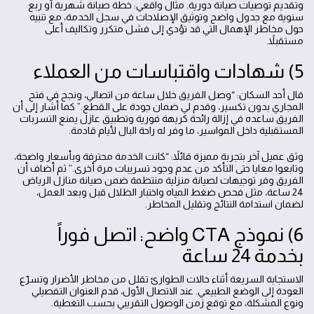
وتقديم توصيات صيانة دورية. مثال واقعي: خطة صيانة شهرية أو ربع
سنوية مع جدول واضح وتوثيق الإصلاحات في سجل الخدمة، مع تنبيه
حول مخاطر الإهمال التي قد تؤدي إلى فشل متكرر وتكاليف أعلى
مستقبلاً.
5) شهادات واقتباسات من العملاء
قال أحد السكان: “وصل الفريق خلال ساعة من اتصالي، ونجح في فتح
المجاري بدون تكسير، وقدم لي ضمان جودة على القطع.” كما أشار إلى أن
الفريق ساعده في إزالة رائحة كريهة فورية وتطبيق عازل يمنع التسربات
المستقبلية داخل المواسير، ما وفر له راحة البال لأيام قادمة.
وثق عميل آخر بتجربة مميزة قائلاً: “كانت الخدمة محترفة وبأسعار واضحة،
وتابعوا معايا حتى التأكد من عدم وجود تسريبات مرة أخرى.” ثم أضاف أن
الفريق وفر توجيهات لصيانة منزلية منتظمة ضمن صيانة منازل الرياض
24 ساعة، مثل فحص ضغط المياه واختبار الظلال قبل وبعد العمل،
لضمان استدامة النتائج وتقليل المخاطر.
6) نموذج CTA واضح: اتصل فوراً
بخدمة 24 ساعة
الاستجابة السريعة أثناء حالات الطوارئ تقلل من مخاطر الأضرار وتسرّع
العودة إلى الوضع الطبيعي. عند الاتصال الأول، قدم العنوان التفصيلي
ونوع المشكلة، مع توقع زمن الوصول التقريبي بحسب التغطية.