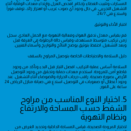
المسارات وتثبيت الغطاء بإحكام. افحص العزل وارتداء معدات الوقاية أثناء
التشغيل التجريبي. في حال وجود أي صوت غريب أو اهتزاز زائد، توقف فوراً
واستدع فني 24/7.
اختبار الأداء والتوثيق
قم بقياس معدل تدفق الهواء وفعالية التهوية مع الحمل العادي. سجل
زمن تركيب متوسط مستهدف وقياس حالة الرطوبة في الغرفة قبل
وبعد التشغيل. احتفظ بتوثيق يوضح النتائج والتواريخ وأسماء الفنيين.
دليل السلامة والاحتياطات الخاصة بتوصيل المراوح بالسقف
السلامة أساس عملية التركيب. افصل التيار قبل البدء وتأكد من وجود
قاطع آمن للمروحة. استخدم معدات حماية وتحقق من وجود التوصيل
الأرضي بصورة صحيحة. راقب درجات الحرارة والضوضاء أثناء التشغيل. عند
وجود أعطال أو صعوبات في التوصيل، استدعِ فني صيانة منازل الرياض 24
ساعة على الفور.
5. اختيار النوع المناسب من مراوح
الشفط حسب المساحة والارتفاع
ونظام التهوية
لاختيار المروحة الصحيحة، قياس المساحة الداخلية وتحديد الغرض من