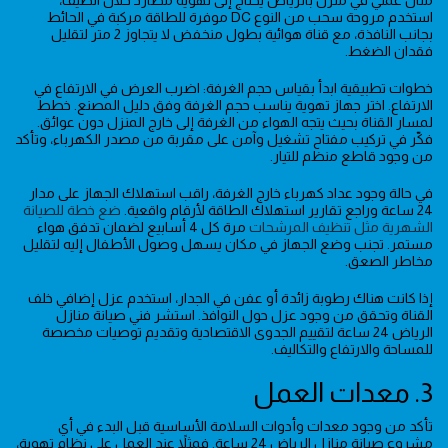
مثال عملي في منزل بالرياض يحتاج إلى تهوية مطارَد خلال الصيف،
استخدم مروحة سحب من النوع DC موفرة للطاقة مركبة في الحائط
بجانب النافذة، مع قناة هوائية بطول منخفض لا يتجاوز 2 متر لتقليل
فقدان الضغط.
خطوات تطبيقية ابدأ بقياس حجم الغرفة: اضرب العرض في الارتفاع في
الارتفاع. اختر جهاز تهوية يناسب حجم الغرفة وفق دليل المصنع. خطط
لمسار القناة بحيث يتجه الهواء من الغرفة إلى خارج المنزل دون عوائق.
فكّر في تركيب مفتاح تشغيل وآمن على مقربة من مصدر الكهرباء، وتأكد
من وجود قاطع منظم للتيار.
في حالة وجود عداد كهرباء خارج الغرفة، راقب استهلاك الجهاز على مدار
24 ساعة وراجع تقارير استهلاك الطاقة لأرقام واقعية.
ضع خطة للصيانة
الشهرية مثل تنظيف المرشحات
مرة كل 4 أسابيع لضمان تدفق هواء
مستمر. تجنب وضع الجهاز في مكان يسهل وصول الأطفال إليه لتقليل
مخاطر الصعق.
إذا كانت هناك رطوبة زائدة أو عفن في الجدار، استخدم عزل إضافي خلف
القناة وتحقق من وجود عزل حول النوافذ. استشر فني صيانة منازل
الرياض 24 ساعة لتقييم الجدوى الاقتصادية وتقديم توصيات مخصصة
للمساحة والارتفاع والتكاليف.
3. معدات العمل
تأكد من وجود معدات وأدوات السلامة الأساسية قبل البدء في أي
مشروع صيانة منازل الرياض 24 ساعة. فمثلاً عند العمل على نظام تهوية،