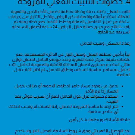
4. خطوات التثبيت الفعلي للمروحة
التثبيت الفعلي يتطلب دقة وخطة منظمة لضمان الأداء الآمن والتهوية
الفعالة. استخدم أمثلة واقعية لسكن الرياض وتخطى التكرار من إجراءات
سابقة عبر تعزيز التفاصيل العملية وخطط التنفيذ. ضع خطة زمنية ثم
راقب النتائج مع فريق صيانة منازل الرياض 24 ساعة لضمان الاستجابة
السريعة عند الحاجة.
إعداد المسكن وتثبيت الحامل
ابدأ بتأمين منطقة العمل وفصل التيار عن الدائرة المستهدفة. ضع
علامات دقيقة لمركز فتحة التهوية وحدد موضع الحامل لضمان توازن
مثالي. استخدم مستوى لضمان المحاذاة الأفقية والعمودية للحامل. ثبّت
الحامل بمسامير مناسبة للسقف ونطاق التحميل، ثم اختبر الثبات قبل
المتابعة.
تحقق من وجود مسار جاهز لخطوط التهوية أو خيارات تحويل
المسار إذا لزم الأمر.
استخدم حشوات عزل حول الحامل لمنع أي تسرب هوائي بعد
التثبيت.
اختر ارتفاعاً مناسباً للمروحة لضمان راحة الاستخدام وتجنب احتكاك
أي عناصر سقفية.
خياطة الأسلاك وربطها بشكل آمن
نفذ التوصيل الكهربائي وفق شروط السلامة. افصل التيار واستخدم