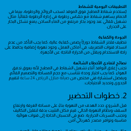
التطبيقات اليومية للشفاط
يُستخدم شفاط المطبخ فوق الموقد لسحب الروائح والرطوبة، بينما في
الحمام يساهم شفاط مع حسّاس رطوبة في إدارة الرطوبة تلقائياً. مثال:
تشغيل تلقائي عند وجود بخار مرتفع من الماء الساخن يمنع تشكل البخار
على الجدران.
الجودة والكفاءة
تنظيف فلاتر الشفاط دوريّاً يضمن كفاءة عالية، كما يجب التأكد من عدم
انسداد قنوات التصريف. في أماكن العمل، وجود تهوية إضافية يحافظ على
راحة الاستخدام ويقلل من الحرارة الناتجة عن الأجهزة.
نصائح لتفادي الأخطاء الشائعة
تجنب إغلاق النوافذ أثناء تشغيل الشفاط في المطبخ لأنه يعوق تدفق
الهواء. كما يجب اختيار وحدة تتناسب مع حجم المساحة والتصميم القائم،
ويفضل استشارة فني مختص من
صيانة منازل الرياض 24 ساعة
لتقييم
الجدوى وتحديد الاحتياجات.
2. خطوات التحضير
قبل الشروع، حدد الهدف من التهوية بناءً على مساحة الغرفة وارتفاع
السقف ونظام التهوية الحالي. قيم مكان التثبيت بدقة لتقليل التكاليف
وتجنب التسربات الحرارية. ضع في الحسبان الحاجة إلى قنوات هوائية
مناسبة وتوافر مصدر كهربائي آمن.