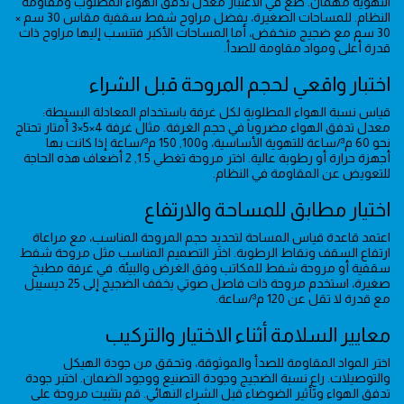
التهوية مهمان. ضع في الاعتبار معدل تدفق الهواء المطلوب ومقاومة
النظام. للمساحات الصغيرة، يفضل مراوح شفط سقفية مقاس 30 سم ×
30 سم مع ضجيج منخفض، أما المساحات الأكبر فتنسب إليها مراوح ذات
قدرة أعلى ومواد مقاومة للصدأ.
اختبار واقعي لحجم المروحة قبل الشراء
قياس نسبة الهواء المطلوبة لكل غرفة باستخدام المعادلة البسيطة:
معدل تدفق الهواء مضروباً في حجم الغرفة. مثال غرفة 4×5×3 أمتار تحتاج
نحو 60 م³/ساعة للتهوية الأساسية، و100, 150 م³/ساعة إذا كانت بها
أجهزة حرارة أو رطوبة عالية. اختر مروحة تغطي 1.5, 2 أضعاف هذه الحاجة
للتعويض عن المقاومة في النظام.
اختيار مطابق للمساحة والارتفاع
اعتمد قاعدة قياس المساحة لتحديد حجم المروحة المناسب، مع مراعاة
ارتفاع السقف ونقاط الرطوبة. اختَر التصميم المناسب مثل مروحة شفط
سقفية أو مروحة شفط للمكاتب وفق الغرض والبيئة. في غرفة مطبخ
صغيرة، استخدم مروحة ذات فاصل صوتي يخفف الضجيج إلى 25 ديسيبل
مع قدرة لا تقل عن 120 م³/ساعة.
معايير السلامة أثناء الاختيار والتركيب
اختر المواد المقاومة للصدأ والموثوقة، وتحقق من جودة الهيكل
والتوصيلات. راعِ نسبة الضجيج وجودة التصنيع ووجود الضمان. اختبر جودة
تدفق الهواء وتأثير الضوضاء قبل الشراء النهائي. قم بتثبيت مروحة على