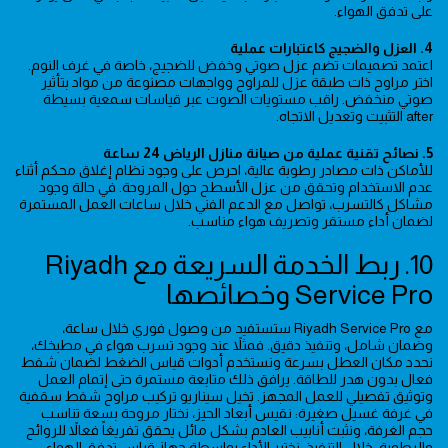
على تدفق الهواء.
4. العزل والضجيج كاعتبارات عملية
اعتمد تصميمات تضم عزل صوتي وخفض للضجيج، خاصة في غرف النوم.
اختر مراوح ذات طبقة عزل للمراوح وواجهات مصنوعة من مواد بتأثير
صوتي منخفض. راقب مستويات الصوت عبر قياسات سمعية بسيطة
after التثبيت وتعديل الاتجاه.
5. نصائح تقنية عملية من صيانة منازل الرياض 24 ساعة
للأماكن ذات مصادر رطوبة عالية، احرص على وجود نظام إغلاق محكم أثناء
عدم الاستخدام وتحقق من عزل الأسطح حول المروحة. في حالة وجود
مشاكل كالتسرب، تواصل مع الدعم الفني خلال ساعات العمل المستمرة
لضمان أداء مستقر وتصريف هواء مناسب.
10. ربط الخدمة السريعة مع Riyadh
Service Pro وخصائصها
مع Riyadh Service Pro ستستفيد من وصول فوري خلال ساعة،
وضمان شامل، وتنفيذ دقيق. فمثلاً عند وجود تسرب هواء في مطبخك،
نحدد مكان العطل بسرعة ونستخدم أدوات قياس الضغط لضمان شفط
فعال بدون هدر للطاقة. يرافق ذلك متابعة مستمرة حتى إتمام العمل
وتوثيق تفصيلي للعمل المجهز. تخيل سيناريو تركيب مراوح شفط سقفية
في غرفة غسيل صغيرة: نقيس أبعاد الحيز، نختار مروحة بسعة تناسب
حجم الغرفة، ونثبت أنابيب العادم بشكل مائل يحقق تفريغاً فعالاً للروائح
والرطوبة. خلال التنفيذ، نختبر الأداء بواسطة جهاز قياس تدفق الهواء