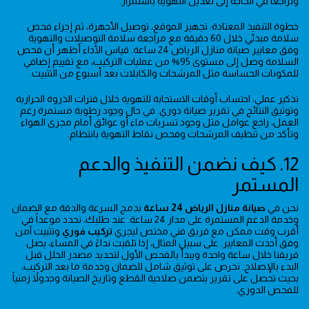
وتراجعاً في الحاجة إلى تعديل التهوية باستمرار.
خطوة التنفيذ المعتادة: تجهيز الموقع، توصيل الأجهزة، ثم إجراء فحص
سلامة مبدئي خلال 60 دقيقة مع مراجعة سلامة التوصيلات والتهوية
وفق معايير صيانة منازل الرياض 24 ساعة. قياس الأداء أظهر أن فحص
السلامة وصل إلى مستوى 95% من عمليات التركيب، مع تقييم إضافي
للمكونات الحساسة مثل المرشحات والكابلات بعد أسبوع من التثبيت.
تذكير عملي: احتساب أوقات الاستجابة للتهوية خلال فترات الذروة الحرارية
وتوثيق النتائج في تقرير صيانة دوري. في حال وجود رطوبة مستمرة رغم
العمل، راجع عوامل مثل وجود تسربات ماء أو عوائق أمام مجرى الهواء
وتأكد من تنظيف المرشحات وفحص نقاط التهوية بانتظام.
12. كيف نضمن التنفيذ والدعم
المستمر
نحن في
صيانة منازل الرياض 24 ساعة
ندمج السرعة والدقة مع الضمان
وخدمة الدعم المستمرة على مدار 24 ساعة. عند طلبك، نحدد موعداً في
أقرب وقت ممكن مع فريق فني مختص ليجري
تركيب فوري
وتثبيت آمن
وفق أحدث المعايير. على سبيل المثال، إذا تلقيت نداءً في المساء، يصل
فريقنا خلال ساعة واحدة ويبدأ بالفحص الأول لتحديد مصدر الخلل قبل
البدء بالإصلاح. نحرص على توثيق شامل للضمان وخدمة ما بعد التركيب،
بحيث تحصل على تقرير يتضمن صلاحية القطع وتاريخ الصيانة وجدولاً زمنياً
للفحص الدوري.