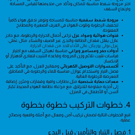
اختر مروحة شفط مناسبة للمكان وتأكد من ملاءمتها لقياس المساحة
وارتفاع السقف.
مروحة شفط سقفية
مناسبة للمساحة وتوفر تدفق هواء كافياً
لتخفيف الرطوبة وتلوث الهواء في الغرف الصغيرة والمطابخ
المفتوحة.
قنوات هوائية ومواد عزل
تراعى أحمال الحرارة والرطوبة، مع حاجز
عازل يقلل فقدان الطاقة والندى عبر الصيف والشتاء. مثال عملي:
عزل بولي يوريثان عالي الأداء للحد من فقدان الحرارة
.
أدوات حفر ومسامير وبراغي
مناسبة لهيكل السقف مع اختيار
قياسات تثبيت تلائم وزن المروحة وقاعدة التثبيت لتفادي الاهتزاز أو
الانكسار.
أكسسوارات التوصيل الكهربائي
ومفاتيح العزل، مع التأكيد على
فصل التيار واستخدام عوازل مناسبة للماء والرطوبة في المناطق
المعرضة للرطوبة العالية.
معدات حماية شخصية
مثل نظارات واقية وقفازات ومئزر، إضافة
إلى أحذية مقاومة للانزلاق، مع مراعاة نظافة الهواء المحيط لكبار
السن أو الأطفال في المنزل.
4. خطوات التركيب خطوة بخطوة
اتبع الخطوات التالية لضمان تركيب آمن وفعال مع أمثلة واقعية ونصائح
عملية:
1. فصل التيار والتأمين قبل البدء