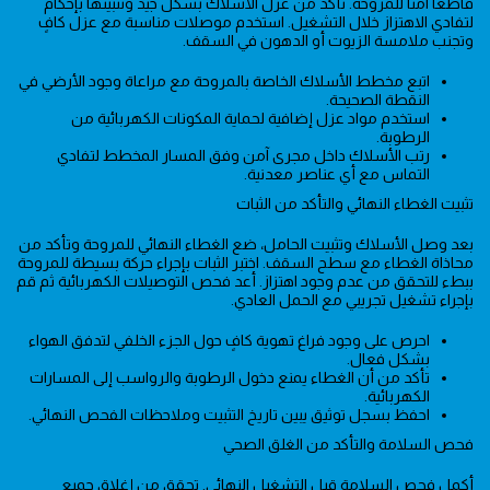
قاطعاً آمناً للمروحة. تأكد من عزل الأسلاك بشكل جيد وتثبيتها بإحكام
لتفادي الاهتزاز خلال التشغيل. استخدم موصلات مناسبة مع عزل كافٍ
وتجنب ملامسة الزيوت أو الدهون في السقف.
اتبع مخطط الأسلاك الخاصة بالمروحة مع مراعاة وجود الأرضي في
النقطة الصحيحة.
استخدم مواد عزل إضافية لحماية المكونات الكهربائية من
الرطوبة.
رتب الأسلاك داخل مجرى آمن وفق المسار المخطط لتفادي
التماس مع أي عناصر معدنية.
تثبيت الغطاء النهائي والتأكد من الثبات
بعد وصل الأسلاك وتثبيت الحامل، ضع الغطاء النهائي للمروحة وتأكد من
محاذاة الغطاء مع سطح السقف. اختبر الثبات بإجراء حركة بسيطة للمروحة
ببطء للتحقق من عدم وجود اهتزاز. أعد فحص التوصيلات الكهربائية ثم قم
بإجراء تشغيل تجريبي مع الحمل العادي.
احرص على وجود فراغ تهوية كافٍ حول الجزء الخلفي لتدفق الهواء
بشكل فعال.
تأكد من أن الغطاء يمنع دخول الرطوبة والرواسب إلى المسارات
الكهربائية.
احفظ بسجل توثيق يبين تاريخ التثبيت وملاحظات الفحص النهائي.
فحص السلامة والتأكد من الغلق الصحي
أكمل فحص السلامة قبل التشغيل النهائي. تحقق من إغلاق جميع