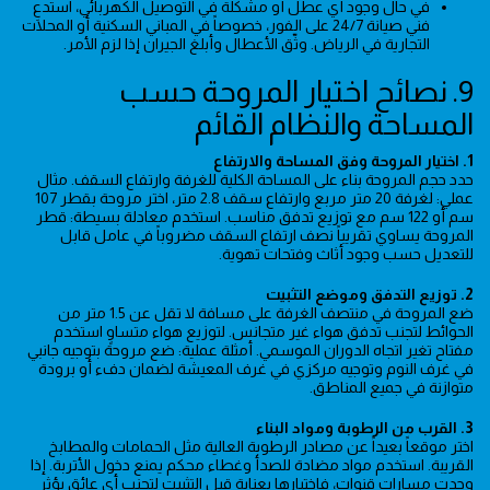
في حال وجود أي عطل أو مشكلة في التوصيل الكهربائي، استدعِ
فني صيانة 24/7 على الفور، خصوصاً في المباني السكنية أو المحلات
التجارية في الرياض. وثّق الأعطال وأبلغ الجيران إذا لزم الأمر.
9. نصائح اختيار المروحة حسب
المساحة والنظام القائم
1. اختيار المروحة وفق المساحة والارتفاع
حدد حجم المروحة بناء على المساحة الكلية للغرفة وارتفاع السقف. مثال
عملي: لغرفة 20 متر مربع وارتفاع سقف 2.8 متر، اختر مروحة بقطر 107
سم أو 122 سم مع توزيع تدفق مناسب. استخدم معادلة بسيطة: قطر
المروحة يساوي تقريباً نصف ارتفاع السقف مضروباً في عامل قابل
للتعديل حسب وجود أثاث وفتحات تهوية.
2. توزيع التدفق وموضع التثبيت
ضع المروحة في منتصف الغرفة على مسافة لا تقل عن 1.5 متر من
الحوائط لتجنب تدفق هواء غير متجانس. لتوزيع هواء متساوٍ استخدم
مفتاح تغير اتجاه الدوران الموسمي. أمثلة عملية: ضع مروحة بتوجيه جانبي
في غرف النوم وتوجيه مركزي في غرف المعيشة لضمان دفء أو برودة
متوازنة في جميع المناطق.
3. القرب من الرطوبة ومواد البناء
اختر موقعاً بعيداً عن مصادر الرطوبة العالية مثل الحمامات والمطابخ
القريبة. استخدم مواد مضادة للصدأ وغطاء محكم يمنع دخول الأتربة. إذا
وجدت مسارات قنوات، فاختبارها بعناية قبل التثبيت لتجنب أي عائق يؤثر