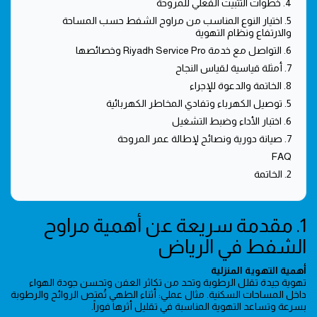
4. خطوات التثبيت الفعلي للمروحة
5. اختيار النوع المناسب من مراوح الشفط حسب المساحة
والارتفاع ونظام التهوية
6. التواصل مع خدمة Riyadh Service Pro وخصائصها
7. أمثلة قياسية لقياس النجاح
8. الخاتمة والدعوة للإجراء
5. توصيل الكهرباء وتفادي المخاطر الكهربائية
6. اختبار الأداء وضبط التشغيل
7. صيانة دورية ونصائح لإطالة عمر المروحة
FAQ
2. الخاتمة
1. مقدمة سريعة عن أهمية مراوح
الشفط في الرياض
أهمية التهوية المنزلية
تهوية جيدة تقلل الرطوبة وتحد من تكاثر العفن وتحسن جودة الهواء
داخل المساحات السكنية. مثال عملي: أثناء الطهي تُمتص الروائح والرطوبة
بسرعة وتساعد التهوية المناسبة في تقليل أثرها فوراً.