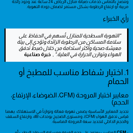
وننصح بالتماس خدمات صيانة منازل الرياض 24 ساعة عند وجود رائحة
مريبة أو ارتفاع الرطوبة بشكل مستمر لضمان جودة التهوية.
رأي الخبراء
"التهوية السطحية للمنازل تُسهم في الحفاظ على
سلامة المساكن من الرطوبة الزائدة وتؤدي إلى بيئة
معيشة صحية وأكثر استدامة من خلال ضبط تدفق
الهواء وتوازن الحرارة في العلية."
,
خبرة صناعية
1. اختيار شفاط مناسب للمطبخ أو
الحمام
معايير اختيار المروحة (CFM، الضوضاء، الإرتفاع،
الحجم)
تحديد المعايير الأساسية يضمن تهوية فعالة وتوازناً في الاستهلاك. يهمنا
قياس تدفق الهواء (CFM)، ومستوى الضجيج بوحدات dB، وارتفاع السقف
والحجم الداخلي لتحديد سعة المروحة المناسبة.
-
CFM
المناسب يعتمد على حجم الغرفة ومساحة السطح الرطب أو