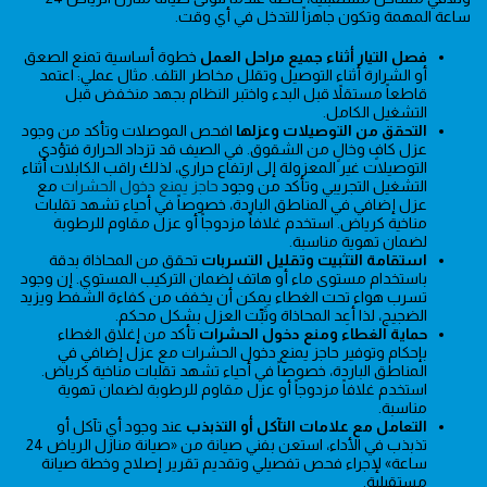
ساعة المهمة وتكون جاهزاً للتدخل في أي وقت.
فصل التيار أثناء جميع مراحل العمل
خطوة أساسية تمنع الصعق
أو الشرارة أثناء التوصيل وتقلل مخاطر التلف. مثال عملي: اعتمد
قاطعاً مستقلاً قبل البدء واختبر النظام بجهد منخفض قبل
التشغيل الكامل.
التحقق من التوصيلات وعزلها
افحص الموصلات وتأكد من وجود
عزل كافٍ وخالٍ من الشقوق. في الصيف قد تزداد الحرارة فتؤدي
التوصيلات غير المعزولة إلى ارتفاع حراري، لذلك راقب الكابلات أثناء
التشغيل التجريبي وتأكد من وجود
حاجز يمنع دخول الحشرات
مع
عزل إضافي في المناطق الباردة، خصوصاً في أحياء تشهد تقلبات
مناخية كرياض. استخدم غلافاً مزدوجاً أو عزل مقاوم للرطوبة
لضمان تهوية مناسبة.
استقامة التثبيت وتقليل التسربات
تحقق من المحاذاة بدقة
باستخدام مستوى ماء أو هاتف لضمان التركيب المستوي. إن وجود
تسرب هواء تحت الغطاء يمكن أن يخفف من كفاءة الشفط ويزيد
الضجيج، لذا أعِد المحاذاة وثَبِّت العزل بشكل محكم.
حماية الغطاء ومنع دخول الحشرات
تأكد من إغلاق الغطاء
بإحكام وتوفير حاجز يمنع دخول الحشرات مع عزل إضافي في
المناطق الباردة، خصوصاً في أحياء تشهد تقلبات مناخية كرياض.
استخدم غلافاً مزدوجاً أو عزل مقاوم للرطوبة لضمان تهوية
مناسبة.
التعامل مع علامات التآكل أو التذبذب
عند وجود أي تآكل أو
تذبذب في الأداء، استعن بفني صيانة من «صيانة منازل الرياض 24
ساعة» لإجراء فحص تفصيلي وتقديم تقرير إصلاح وخطة صيانة
مستقبلية.