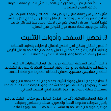
ابدأ باختبار تجريبي للمكان قبل الحفر النهائي لتقييم عملية التهوية
وتدفق الهواء المحتمل.
مثال عملي من صيانة منازل الرياض 24 ساعة: اختبر موقعاً افتراضياً في
مطبخ صغير وتأكد من وجود مسار قابل للوصل إلى الخارج خلال 1.5 متر
فقط لضمان سريان الهواء. ضع في الاعتبار وجود خط كهربائي قريب
وتأكد من وجود غطاء حماية حول الكوابل قبل العمل.
3. تجهيز السقف وأدوات التثبيت
1. تجهيز المكان بشكل آمن اخفض احتمال الإصابات بتنظيف المساحة
وتغليف الأرضيات وتحديد مكان العمل بدقة. ضع مادة حماية على الأرض
لتسهيل التنظيف لاحقاً وقم بإبعاد الأثاث من منطقة التثبيت.
2. اختيار أدوات السلامة المناسبة احرص على ارتداء
النظارات الواقية
والقفازات والكمامة ودرع الأذن وفق الطبيعة التحذيرية للمروحة الشفاط.
استخدم
مقاييس مستوى
لضمان المحاذاة الصحيحة مع فتحة السقف.
3. تنظيم موقع العمل ومواد التثبيت حدد موقع الفتحة بدقة مع وجود
مسامير وحوامل مناسبة للمروحة الشفط وفق المواصفات الفنية. احتفظ
بمسحوق حماية ومواد عزل حول الفتحة لمنع التسرب الهوائي.
4. اختيار المواد والتوافق تأكد من تطابق الحامل مع مقاس الشفاط وقم
باختيار مكونات مقاومة للصدأ والدهون. استخدم مسامير ومثبتات
فولاذية قوية مع غلاف حماية مناسب لسماكة السقف ونوع المادة.