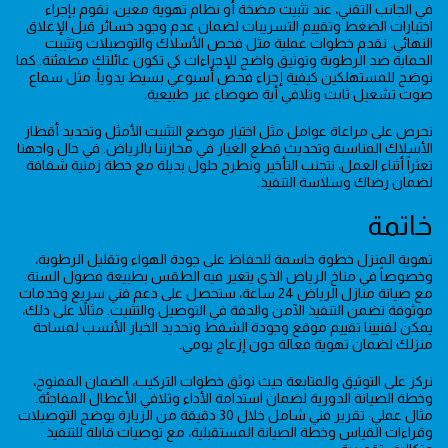
في الجانب التقني، عند تثبيت مضخة أو نظام تهوية معين، نقوم بإجراء
اختبارات الضغط وتقييم التسريبات لضمان عدم وجود خسائر قبل الإغلاق
النهائي. نقدم خطوات عملية مثل فحص الأسلاك والتوصيلات وتثبيت
الحماية ضد الرطوبة وتوثيق واضح للإجراءات كي تكون عائلتك مطمئنة. كما
نوضح للمستهلكين كيفية إجراء فحص أسبوعي بسيط يدوياً، مثل سماع
صوت تشغيل ثابت وتلافي أية ضوضاء غير طبيعية.
نحرص على مراعاة عوامل مثل اختيار موضع التثبيت الأمثل وتحديد أقطار
الأسلاك المناسبة وتحديث قطع الغيار في مخازننا بالرياض. في حال واجهنا
تعثراً أثناء العمل، نتجنب التأخير ونطرح حلول بديلة مع خطة زمنية شفافة
لضمان رضاك وسلاسة التنفيذ.
خاتمة
تهوية المنزل خطوة حاسمة للحفاظ على جودة الهواء وتقليل الرطوبة،
وخصوصاً في مناخ الرياض الذي يتغير فيه الطقس بطبيعة فصول السنة.
مع صيانة منازل الرياض 24 ساعة، ستحصل على دعم فني سريع وخدمات
موثوقة تضمن التنفيذ الآمن والدقة في التوصيل والتثبيت. مثالاً على ذلك،
يمكن لفنيينا تقييم موقع وجودة الشفط وتحديد الخيار الأنسب لمساحة
منزلك لضمان تهوية فعالة دون إزعاج يومي.
نركز على التوثيق والمتابعة حيث نوثق خطوات التركيب، الضمان الممنوح،
وخطة الصيانة الدورية لضمان استدامة الأداء وتلافي الأعطال المفاجئة.
مثال عملي: تقرير فني شامل خلال 30 دقيقة من الزيارة يوضح التوصيلات
وقراءات القياس وخطة الصيانة المستقبلية، مع توصيات قابلة للتنفيذ