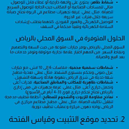
شفاط ظاهر:
يحتوي على واجهة خارجية أو غطاء قابل للوصول،
مثالي للمساحات الصناعية أو المكاتب حيث الحاجة للوصول السريع
للصيانة. مثال عملي: غرفة تجهيزات مطاعم في الربوة تحتاج صيانة
سريعة خلال فترات غير الذروة.
التوصيل الكهربائي والعبور القبودي: كلاهما يتطلب إرشادات
السلامة الكهربائية وتثبيتاً محكماً في السقف.
الحلول المتوفرة في السوق المحلي بالرياض
السوق المحلي بالرياض يوفر خيارات متنوعة من حيث السعة والتصميم
ونقاط السعر. من المهم اختيار علامة تجارية موثوقة وتوفر خدمات ما
بعد البيع والصيانة.
شفاطات سقفية مخفية:
مقاسات 6 إلى 10 انش، مع خيارات
عزل صوتي وتحكم بمستوى الشفط. مثال عملي: تغذية مطبخ
شقة حديثة في شرق الرياض بتهوية هادئة وسهلة التشغيل.
شفاطات ظاهرية للمكاتب والمناطق الصناعية:
قدرات أعلى
وتحمل حراري أعلى. مثال عملي: غرفة تجهيزات في مبنى إداري
بالرياض تحتاج تحكم حراري قوي {3-4 أيام في الأسبوع}.
نماذج مقاومة للزيوت والشحوم للمطابخ:
أنظمة تنظيف مدمجة
لتقليل تكاليف الصيانة. مثال عملي: مطبخ مطاعم مركزي في
الرياض يواجه دهون مركزة وعمليات تنظيف دورية.
2. تحديد موقع التثبيت وقياس الفتحة