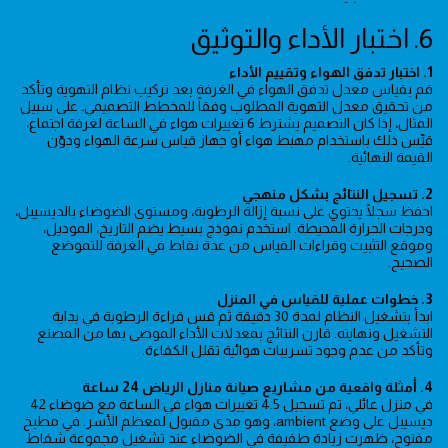
6. اختبار الأداء والتوثيق
1. اختبار تدفق الهواء وتقييم الأداء
قم بقياس معدل تدفق الهواء في الغرفة بعد تركيب نظام التهوية وتأكد
من تحقيق معدل التهوية المطلوب وفقاً للمخطط التصميمي. على سبيل
المثال، إذا كان التصميم يشترط 6 تغييرات هواء في الساعة لغرفة اجتماع،
قيِّس ذلك باستخدام مهبط هواء أو جهاز قياس سرعة الهواء ودوّن
القيمة النهائية.
2. تسجيل النتائج بشكل منهجي
احفظ سجلًا يحتوي على نسبة إزالة الرطوبة، ومستوى الضوضاء بالديسيبل،
ودرجات الحرارة المحيطة. استخدم نموذج بسيط يضم التاريخ، الموديل،
وموقع التثبيت وقراءات القياس من عدة نقاط في الغرفة للتموضع
الصحيح.
3. خطوات عملية للقياس في المنزل
ابدأ بتشغيل النظام لمدة 30 دقيقة ثم قس قراءة الرطوبة في بداية
التشغيل ونهايته. قارن النتائج بمعدلات الأداء الموصى بها من المصنع
وتأكد من عدم وجود تسريبات هوائية تقلل الكفاءة.
4. أمثلة واقعية من مشاريع صيانة منازل الرياض 24 ساعة
في منزل عائلي، تم تسجيل 4.5 تغييرات هواء في الساعة مع ضوضاء 42
ديسيبل على وضع ambient، وهو مدى مقبول لمعظم الأسر. في مطبخ
مفتوح، ظهرت زيادة طفيفة في الضوضاء عند تشغيل مجموعة شفاط