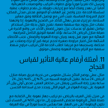
ونرسل لك تقريراً فورياً يوثّق خطوات التركيب والتوصيلات الكهربائية
آمانياً. لن تهدر وقتك أيضاً مع إجراءات طويلة، بل نقدم خطوات عملية
لسلسلة الخدمة: حجز واضح عبر الهاتف أو الموقع، فحص مبدئي للمكان،
اختيار المروحة المناسبة، تثبيت آمن مع توصيل الطاقة وفق معايير
السلامة، ثم إجراء فحص نهائي للتأكد من الضجيج والتهوية. إذا واجهتنا
عقبات مثل وجود بنية سقفية صعبة، نقترح حلول بديلة مثل استخدام
حوامل تعليق أو عدسات عزل صوتي لضمان الأداء. من واقع الخبرة في
صيانة منازل الرياض 24 ساعة، نؤكد أهمية التوثيق الكامل للمراجعة
النهائية مع صور قبل وبعد وبيان جودة التهوية والضمان. تجنب الأخطاء
الشائعة مثل اختيار مراوحة صغيرة لحجم غرفة كبير أو ترك وصلات غير
محكمة، وستجنبها مع فريقنا. اطلب الخدمة الآن لتركيب مراوح شفط
سقفية مع التزام بجودة التهوية وضمان موثوق.
11. أمثلة أرقام عالية التأثير لقياس
النجاح
مثال عملي يوضح النتائج بشكل ملموس من تجربة فريق صيانة منازل
الرياض 24 ساعة. تقليل الرطوبة النسبية من 75% إلى 45% خلال 24
ساعة يعزز راحة الساكنين ويقلل من مخاطر العفن. فحص أولي يبيّن أثر
التهوية على جودة الهواء في اليوم التالي ويحدد مدى استدامة التحسن.
في منزل ثلاثي الغرف بالرياض، تم تركيب جهاز تهوية عالي الكفاءة مع
ضبط تلقائي للرطوبة فخفض المستوى إلى ما دون 50% في المساء حين
تكون الرطوبة أعلى من النهار. هذا يعكس تحسناً فوريّاً في بيئة الغرفة