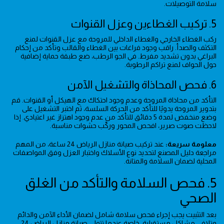
سلامة التوصيلات.
5. تركيب الغطاءين وعزل القنوات
ركب الغطاء الخارجي والغطاء الداخلي للمروحة مع عزل القنوات لمنع
التكثف والصدأ. راقب وجود فراغات بين الغطاء والقالب وتأكد من إحكام
البراغي بدون تشديد مفرط. في الجو الرطب، ضع طبقة حماية إضافية
حول الحواف لمنع تراكم الرطوبة.
6. فحص المحاذاة والتشغيل الآمن
التأكد من محاذاة المروحة وعدم وجود احتكاك مع الهيكل أو القنوات. قم
بتدوير المروحة يدويًا للتأكد من الحركة السلسة، ثم اختبر التشغيل على
وضع منخفض لمدة 5 دقائق للتأكد من عدم وجود اهتزاز غير اعتيادي. إذا
لاحظت صوت صرير، افحص المحور وركّب حشوات مناسبة.
معلومة سريعة:
عند تركيب صيانة منازل الرياض 24 ساعة، من المهم
مراجعة دليل المصنع لتحديد نوع الأسلاك واختبار العزل وفق المواصفات
المحلية لضمان السلامة والمتانة.
5. فحص السلامة والتأكد من الغلق
الصحي
بعد التثبيت يجب إجراء فحص سلامة شامل لضمان الأداء الآمن والدائم
وتلافي مشاكل مستقبلية، خاصة عندما تتولى صيانة منازل الرياض 24