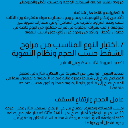
مزودة بفلاتر قديمة؛ استبدلت الوحدة وتحسنت الأداء والضوضاء.
5. تحذيرات ونقاط حذر شائعة
تأكد من إحكام التوصيلات وعدم وجود مسارات هواء مفقودة وراء الأثاث.
تجنب وضع المراوح بالقرب من المداخل أو في مسارات تهوية غير
متوقعة. راقب تغيرات الرطوبة في فترات مختلفة من اليوم خاصة في
فصول الأمطار وتأكد من وجود عزل كافٍ حول أنابيب التهوية.
7. اختيار النوع المناسب من مراوح
الشفط حسب الحجم ونظام التهوية
لتحديد المروحة الأنسب، ضع في الاعتبار:
تحديد الغرض الواقعي من التهوية في المكان
. مثال: في مطبخ
المطاعم تحتاج إلى شفاط بقدرة عالية وتجاوز الرطوبة والدهون، بينما في
الحمام تحتاج إلى مبادئ إدارة الرطوبة فقط ويكون هدس ضجيجه
منخفضا.
عامل الحجم وارتفاع السقف
احسب المساحة وتضييق الاحتياج بناء على ارتفاع السقف. مثال عملي: غرفة
20 متر مربع بارتفاع 3 أمتار تحتاج تقريباً 240 CFM كمعيار عام، مع إضافة
20% لمواجهة العلو. اعتمد مروحة شفط مناسبة للمكان وتحقق من
وجود فاصل آمن حولها.