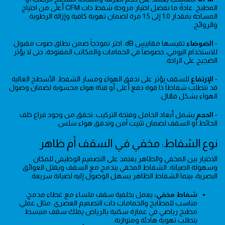
المطبخ. عادةً ما نفضل اختيار مروحة شفط ذات CFM أعلى من احتياج
المساحة بمقدار 1.0 إلى 1.5 مرة لضمان تهوية كافية وإزالة الرطوبة
والروائح.
-
الضوضاء
تقيسها مقاييس dB. اختر نموذجاً ضمن نطاق صوت مقبول
للاستخدام اليومي، خصوصاً في الحمامات والمكاتب المفتوحة، حتى لا يؤثر
الضجيج على الراحة.
-
الإرتفاع
للسقف يؤثر على تدفق الهواء ومسار الشفط. الأسطح العالية
قد تتطلب شفاطاً ذا قوة دفع أعلى أو قناة هواء محسوبة لضمان وصول
الهواء بشكل فعّال.
-
الحجم
يشمل أبعاد الحامل وفتحة التركيب. تحقق من وجود فراغ خلف
الحائط أو السقف لضمان تثبيت آمن وتدفق هواء سلس.
نوع الشفاط: مخفي في السقف أم ظاهر
الاختيار بين المخفي والظاهر يعتمد على التصميم الوظيفي للمكان
وسهولة الصيانة. الشفاط المخفي يندمج مع السقف ويقلل العوائق
البصرية، بينما الشفاط الظاهر يسهل الوصول إليه لصيانة سريعة.
شفاط مخفي:
يعمل بخلفية سقف ملساء مع غطاء مدمج،
مناسب للمطابخ والحمامات ذات التصميم العصري. مثال عملي:
مطبخ رياضي في عمارة سكنية بالرياض يملك سقف منبسط
يتطلب تهوية هادئة ومتوازنة.