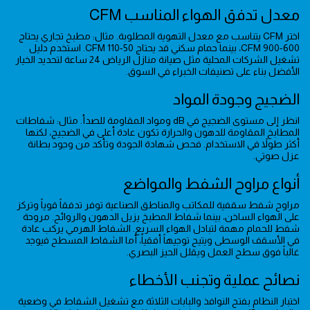
معدل تدفق الهواء المناسب CFM
اختر CFM يتناسب مع معدل التهوية المطلوبة. مثال: مطبخ تجاري يحتاج
600-900 CFM، بينما حمام سكني قد يحتاج 50-110 CFM. استخدم دليل
تشغيل الشركات المحلية مثل صيانة منازل الرياض 24 ساعة لتحديد الخيار
الأفضل بناء على تصنيفات الخبراء في السوق.
الضجيج وجودة المواد
انظر إلى مستوى الضجيج في dB ومواد المقاومة للصدأ. مثال: شفاطات
المطابخ المقاومة للدهون والحرارة تكون عادة أعلى في الضجيج، لكنها
أكثر طولاً في الاستخدام. فحص شهادة الجودة وتأكد من وجود بطانة
عزل صوتي.
أنواع مراوح الشفط والمواضع
مراوح شفط سقفية للمكاتب والمناطق الصناعية توفر تدفقاً قوياً وتركز
على الهواء الساخن، بينما شفاط المطبخ يزيل الدهون والروائح. مروحة
شفط للحمام مهمة لتبادل الهواء السريع. الشفاط الهرمي يركب عادة
في الأسقف الوسطى ويتيح توجيهاً أفقياً، أما الشفاط المسطح فيوجد
غالباً فوق سطح العمل ويقلل الحيز البصري.
نصائح عملية وتجنب الأخطاء
اختبار النظام بفتح النوافذ والبابات الثلاثة مع تشغيل الشفاط في وضعية