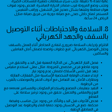
عالية لمدة 15 دقيقة. تجنب شراء شفاطات صغيرة للمساحات الكبيرة،
وتجنب وضع المروحة قرب مصادر الحرارة المباشرة. افحص وجود قنوات
هواء منظمة وتثبتها بشكل صحيح قبل التشغيل، وراقب التنفيس
المستمر لمناخ داخلي صحي مع صيانة دورية من فريق صيانة منازل
الرياض 24 ساعة.
8. السلامة والاحتياطات أثناء التوصيل
بالسقف والجهد الكهربائي
الالتزام بإجراءات السلامة ضروري لتفادي المخاطر أثناء العمل بالسقف
وخلال التوصيل الكهربائي. اتبع خطوات واضحة لضمان أمان العاملين
والساكنين.
فصل التيار الكهربائي عن الدائرة المعنية قبل البدء، والتحقق من
وجود قاطع فرعي مخصص للمروحة. مثال عملي: استخدم مقياس
جهد قبل لمس الأسلاك لضمان عدم وجود تيار.
ارتداء معدات الوقاية الشخصية الأساسية مثل القفازات العازلة
ونظارات الأمان عند التعامل مع أدوات الحفر والموصلات بالقرب
من الرطوبة.
التقيد بتعليمات المصنع واستخدام المكونات والمسامير sesuai مع
النوع والمقاس والتحميل. تحقق من وجود ترميز سلامة على
القطع.
فحص الأدوات قبل البدء والتأكد من وجود عزل مناسب وقبضة
محكمة. ضع في الحسبان وجود حماية للماء والرطوبة عند التوصيل
في المناطق الرطبة.