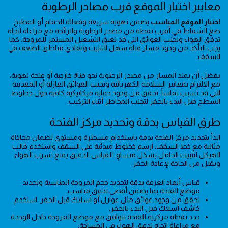
معايير اختيار الموقع قرب مصادر الرطوبة
اختيار الموقع المناسب
يضمن تهوية سريعة وفعالة للحمام أو المطبخ.
ضع الشفاط في أقرب نقطة من مصدر الرطوبة والرائحة مع مراعاة اتجاه
تدفق الهواء وتجنب العوائق التي قد تعيق التشغيل المستمر للمروحة. كما
يجب التأكد من وجود مسار قناة سهل التثبيت وتفادي مناطق الضعف في
السقف.
يفضل أن يمتد المسار من مصدر الرطوبة نحو قناة خارجية أو فتحة تهوية،
مع الالتزام بمعايير السلامة الكهربائية وتجنب العوائق العازلة أو المعدنية
التي قد تسبب تماساً. تحقق من وجود حماية ميكانيكية كافية حول خطوط
السطح قبل البدء بالحفر لتجنب المخاطر أثناء التركيب.
طرق القياس بدقة وتحديد مركز الفتحة
ابدأ بتحديد مركز الفتحة بدقة باستخدام مسطرة ومستوى لضمان محاذاة
مثالية مع خط السقف. ارسم خطوط مبدئية على السقف واستخدم قالب
الهيكل لتثبيت الحامل بشكل متساوٍ. القياس الدقيق يمنع تسرب الهواء
ويقلل من الحاجة لإعادة الحفر.
قياس أبعاد الغرفة بدقة لتحديد حجم المروحة المناسبة وتحديد
موضع الفتحة بما يضمن أقصى تدفق مناسب.
تحقق من وجود عوائق مثل عوازل أو أسلاك قبل الحفر. استخدم
كاشف أسلاك قبل البدء بالحفر.
حدد نقطة مركزية للفتحة تتوافق مع موضع المروحة داخل الوحدة
مع مراعاة اتجاه تدفق الهواء في المساحة.