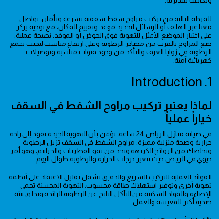
وتكاليف تقديرية.
للمرحلة التالية من تركيب مراوح شفط سقفية بسرعة وبأمان، تواصل
معنا عبر الهاتف أو الرسائل لتحديد موعد وتقييم المكان، مع توجيه يركز
على اختيار الموضع الأمثل للتهوية فوق الحوض أو الموقد. نصيحة عملية:
ضع المراوح بالقرب من مصادر الرطوبة وعلى ارتفاع مناسب لتجنب تجمع
الرطوبة في زوايا الغرف والتأكد من وجود قنوات مناسبة وتوصيلات
كهربائية آمنة.
1. Introduction
لماذا يعتبر تركيب مراوح الشفط في السقف
خياراً عملياً
في صيانة منازل الرياض 24 ساعة، نؤمن بأن التهوية الجيدة تقود إلى راحة
حرارية وصحة منزلية مميزة. مراوح الشفط في السقف تزيل الرطوبة
وتخلصك من الروائح الكريهة وتحد من نمو الفطريات والجراثيم، وهو أمر
حيوي في الرياض حيث تتغير درجات الحرارة والرطوبة طوال اليوم.
الفوائد العملية للتركيب السريع والدقيق تشمل تقليل الاعتماد على أنظمة
تهوية أخرى وتوفير استهلاك طاقة محسوب. التهوية المحسنة تحمي
الإضاءة والمواد السكنية من التآكل الناتج عن الرطوبة الزائدة وتخلق بيئة
صحية أكثر للمعيشة والعمل.