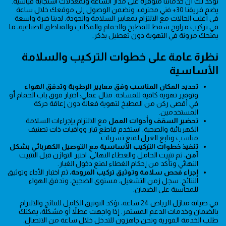
نؤكد لك أن خدماتنا متوفرة على مدار الساعة وبمعدلات استجابة قياسية.
يضم فريقنا 30+ فني محترف، ونضمن الوصول إلى موقعك خلال ساعة
في أغلب الحالات مع الالتزام بمعايير السلامة والجودة. لدينا خبرة واسعة
في تركيب مراوح شفط للمطبخ والحمام والمكاتب والمناطق الصناعية، ما
يمنحك مرونة في التهوية دون تعطيل يذكر.
نظرة عامة على خطوات التركيب والسلامة
الأساسية
تحديد المكان المناسب وفق معايير الرطوبة وتدفق الهواء
وتوفير تهوية كافية للمساحة. مثال عملي: اختيار فوق باب الحمام أو
في أقصى ركن من المطبخ لتهوية فعالة دون إعاقة حركة
المستخدمين.
تحضير السقف وأدوات العمل
مع الالتزام بإجراءات السلامة
الكهربائية والصحية. استخدم قاطع تيار وواقيات ذات تصنيف
مناسب وتابع العزل لمنع تسربات.
تنفيذ خطوات التركيب الأساسية مع التوصيل الكهربائي بشكل
آمن
، ثم تثبيت الحامل والغطاء النهائي. اختبر التوازن قبل التثبيت
النهائي وتأكد من إحكام الغطاء لمنع دخول الغبار.
إجراء فحص سلامة وتوثيق تركيب المروحة
، ثم اختبار الأداء وتوثيق
النتائج. سجل زمن التشغيل، مستوى الضجيج، وتدفق الهواء
للمحاسبة على الضمان.
في صيانة منازل الرياض 24 ساعة، نؤكد التوثيق الكامل للنتائج والالتزام
بالضمان وخدمات الدعم المستمر. إذا واجهت عطلاً أو مشكلة، يمكنك
طلب الخدمة الفورية ونحن جاهزون للتدخل خلال ساعة من الاتصال.