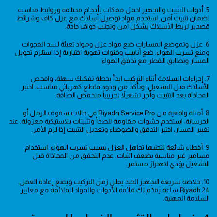
5. أدوات التثبيت والتجهيز احمل مفكات بأحجام مختلفة وروابط مناسبة
لضمان تثبيت آمن. استخدم مواد توصيل أسلاك مع عزل كاف وشرائط
قصدير لربط الأسلاك بشكل آمن وتجنب حواف حادة.
6. عزل وتموضع المسارات ضع مواد عزل ومواد تعبئة لسد الفجوات
ومنع تسرب الهواء. ضع أنابيب وقنوات تهوية اختيارية إذا استلزم تحويل
المسار وتطابق القطر مع تدفق الهواء.
7. إجراءات السلامة أثناء التركيب ابدأ بخطة تفكيك سهلة، وافحص
الأسلاك قبل التشغيل، وتأكد من وجود قاطع كهربائي مناسب. اختبر
المحاذاة بعد التثبيت وأجرِ تشغيلاً تجريبياً منخفض الطاقة.
8. أمثلة واقعية من Riyadh Service Pro في حالات سقوف الرمل أو
الخرسانة، استخدم حشوات مقاومة للصدأ وتثبيتات بلاستيكية معزولة. عند
تغيير المسار، اختبر التدفق والضوضاء وتعديل التثبيت إذا لزم الأمر.
9. أخطاء شائعة لتجنبها تجاهل العزل يسبب تسرب الهواء. استخدام
مسامير غير مناسبة يضعف الثبات. عدم التحقق من المحاذاة قبل
التشغيل يؤدي لاهتزاز مستمر.
10. خلاصة سريعة التجهيز الجيد يقلل زمن التركيب ويمنع إعادة العمل.
Riyadh 24 ساعة يقدّم لك قائمة الأدوات والمواد الملائمة مع معايير
السلامة المهنية.