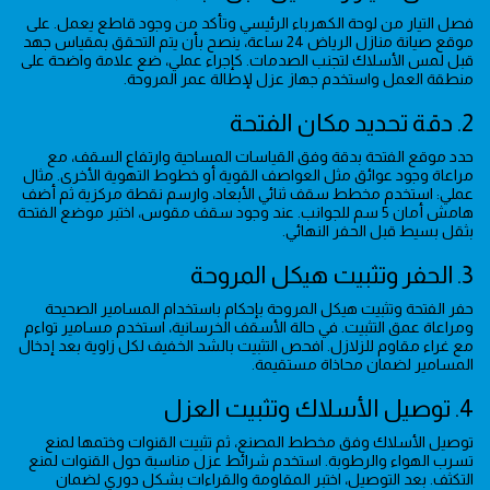
فصل التيار من لوحة الكهرباء الرئيسي وتأكد من وجود قاطع يعمل. على
موقع صيانة منازل الرياض 24 ساعة، ينصح بأن يتم التحقق بمقياس جهد
قبل لمس الأسلاك لتجنب الصدمات. كإجراء عملي، ضع علامة واضحة على
منطقة العمل واستخدم جهاز عزل لإطالة عمر المروحة.
2. دقة تحديد مكان الفتحة
حدد موقع الفتحة بدقة وفق القياسات المساحية وارتفاع السقف، مع
مراعاة وجود عوائق مثل العواصف القوية أو خطوط التهوية الأخرى. مثال
عملي: استخدم مخطط سقف ثنائي الأبعاد، وارسم نقطة مركزية ثم أضف
هامش أمان 5 سم للجوانب. عند وجود سقف مقوس، اختبر موضع الفتحة
بثقل بسيط قبل الحفر النهائي.
3. الحفر وتثبيت هيكل المروحة
حفر الفتحة وتثبيت هيكل المروحة بإحكام باستخدام المسامير الصحيحة
ومراعاة عمق التثبيت. في حالة الأسقف الخرسانية، استخدم مسامير تواءم
مع غراء مقاوم للزلازل. افحص التثبيت بالشد الخفيف لكل زاوية بعد إدخال
المسامير لضمان محاذاة مستقيمة.
4. توصيل الأسلاك وتثبيت العزل
توصيل الأسلاك وفق مخطط المصنع، ثم تثبيت القنوات وختمها لمنع
تسرب الهواء والرطوبة. استخدم شرائط عزل مناسبة حول القنوات لمنع
التكثف. بعد التوصيل، اختبر المقاومة والقراءات بشكل دوري لضمان