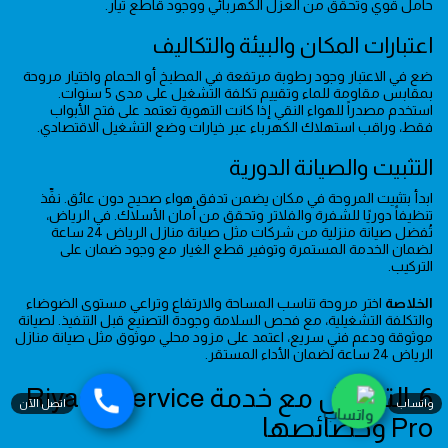
حامل قوي وتحقق من العزل الكهربائي ووجود قاطع تيار.
اعتبارات المكان والبيئة والتكاليف
ضع في الاعتبار وجود رطوبة مرتفعة في المطبخ أو الحمام واختيار مروحة
بمقابس مقاومة للماء وتقييم تكلفة التشغيل على مدى 5 سنوات.
استخدم مصدراً للهواء النقي إذا كانت التهوية تعتمد على فتح الأبواب
فقط، وراقب استهلاك الكهرباء عبر خيارات وضع التشغيل الاقتصادي.
التثبيت والصيانة الدورية
ابدأ بتثبيت المروحة في مكان يضمن تدفق هواء صحيح دون عائق. نفِّذ
تنظيفاً دوريًا للشفرة والفلاتر وتحقق من أمان الأسلاك. في الرياض،
تُفضل صيانة منزلية من شركات مثل صيانة منازل الرياض 24 ساعة
لضمان الخدمة المستمرة وتوفير قطع الغيار مع وجود ضمان على
التركيب.
الخلاصة
اختر مروحة تناسب المساحة والارتفاع وتراعي مستوى الضوضاء
والتكلفة التشغيلية، مع فحص السلامة وجودة التصنيع قبل التنفيذ. لصيانة
موثوقة ودعم فني سريع، اعتمد على مزود محلي موثوق مثل صيانة منازل
الرياض 24 ساعة لضمان الأداء المستقر.
6. التواصل مع خدمة Riyadh Service
واتساب
اتصل الآن
Pro وخصائصها