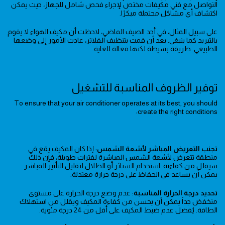
التواصل مع فني مكيفات مختص لإجراء فحص شامل للجهاز، حيث يمكن
اكتشاف أي مشاكل محتملة مبكرًا.
على سبيل المثال، في أحد الصيف الماضي، لاحظت أن مكيف الهواء لا يقوم
بالتبريد كما ينبغي. بعد أن قمت بتنظيف الفلاتر، عادت الأمور إلى وضعها
الطبيعي. طريقة بسيطة لكنها فعالة للغاية.
توفير الظروف المناسبة للتشغيل
To ensure that your air conditioner operates at its best, you should
create the right conditions:
تجنب التعريض المباشر لأشعة الشمس
: إذا كان المكيف يقع في
منطقة تتعرض لأشعة الشمس المباشرة لفترات طويلة، فإن ذلك
سيقلل من كفاءته. استخدام الستائر أو الظلال لتقليل التأثير المباشر
يمكن أن يساعد في الحفاظ على درجة حرارة معتدلة.
تحديد درجة الحرارة المناسبة
: عدم وضع درجة الحرارة على مستوى
منخفض جداً يمكن أن يحسن من كفاءة المكيف ويقلل من استهلاك
الطاقة. يُفضل عدم ضبط المكيف على أقل من 24 درجة مئوية.