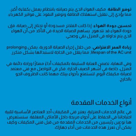
توفير الطاقة
: مكيف الهواء الذي يتم صيانته بانتظام يعمل بكفاءة أكبر،
مما يؤدي إلى تقليل استهلاك الطاقة وتوفير النقود على فواتير الكهرباء.
تحسين جودة الهواء
: إذا كانت الفلاتر مسدودة أو تحتاج إلى صيانة، فإن
جودة الهواء قد تتدهور. يساهم الصيانة الجيدة في التأكد من أن الهواء
الذي يتم تداوله في المنزل نقي وصحي.
زيادة العمر الافتراضي
: من خلال إجراء الصيانة الدورية، يمكن prolonging
lifespan of the AC unit, مما يقلل من الحاجة لاستبدالها بشكل متكرر.
وفي النهاية، تضمن العناية السليمة بالمكيفات أداءً ممتازًا وراحة دائمة في
المنزل، خاصة في أشهر الصيف الحارة. فكر في التواصل مع فني معتمد
لصيانة مكيفك اليوم، لتستمتع بأجواء بيتك مهما كانت الظروف الجو
بالخارج.
أنواع الخدمات المقدمة
في عالم الخدمات المنزلية، يعتبر فني المكيفات أحد العناصر الأساسية لتلبية
احتياجاتنا في الحفاظ على أجواء مريحة داخل الأماكن المغلقة. سنستعرض
هنا نوعين رئيسيين من الخدمات المقدمة من قبل فنيي المكيفات وكيف
يمكن أن تعزز هذه الخدمات من أداء جهازك.