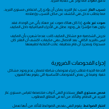
تدفق الهواء، مما يؤثر على كفاءة التبريد.
تسرب الغاز
: تسرب غاز التبريد يمكن أن يؤدي إلى انخفاض مستوى التبريد،
مما يتطلب تدخل فني للكشف عن مكان التسرب وإصلاحه.
صوت غير عادي
: إذا كان هناك صوت غير معتاد يأتي من الوحدة، فقد
يكون هذا مؤشرًا على وجود عطل في الأجزاء الميكانيكية داخل المكيف.
تجربتي الشخصية مع مشاكل المكيف كانت عندما شعرت بأن المكيف
ليس بالتبريد الكافي. بعد الاتصال بفني مكيفات، اكتشف أن الفلتر كان
مسدودًا، وبمجرد أن قام بتنظيفه، عادت الكفاءة لطبيعتها.
إجراء الفحوصات الضرورية
الخدمة الجيدة تتطلب إجراء فحوصات شاملة لضمان عدم وجود مشاكل
خفية. وفيما يلي بعض الفحوصات الأساسية التي يقوم بها الفنيون:
فحص مستوى الغاز
: يستخدم الفني أدوات متخصصة لقياس مستوى غاز
التبريد في النظام، والتأكد من أنه في النطاق المطلوب.
اختبار الضواغط
: يقوم الفني بفحص الضواغط للتأكد من أنها تعمل