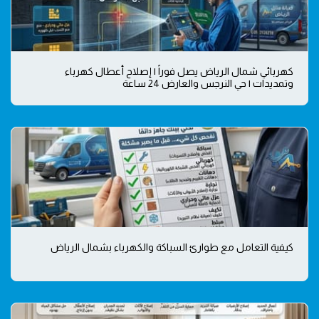
كهربائي شمال الرياض يصل فوراً | إصلاح أعطال كهرباء
وتمديدات | حي النرجس والعارض 24 ساعة
كيفية التعامل مع طوارئ السباكة والكهرباء بشمال الرياض