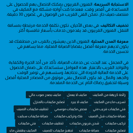
الاستجابة السريعة
: الفنيون القريبون يمكنك الاتصال بهم للحصول على
المساعدة في أقصر وقت. فعندما كنت أواجه مشكلة مع المكيف في
منتصف صيف حار، تمكن الفني القريب من الوصول في غضون 30 دقيقة.
تخفيف التكاليف
: في بعض الأحيان، تكون تكلفة الخدمة مرتبطة بمسافة
التنقل. الفنيون القريبون قد يقدمون خدمات بأسعار تنافسية أكثر.
معرفة المدن المحلية
: الفنيون الذين يعيشون بالقرب من منطقتك قد
يكون لديهم معرفة أفضل بقضايا الصيانة المحلية، مما يساهم في
تحسين الخدمة.
في المجمل، عند البحث عن خدمات الصيانة، تأكد من أخذ الخبرة والكفاءة
والتواجد القريب بالاعتبار. هذه العوامل ستساعدك على ضمان الحصول
على الخدمة العالية الجودة التي تحتاجها، وستسهم في توفير الوقت
والجهد والمال. قد يكون الاتصال بفني موثوق من المصادر المحلية أفضل
وسيلة لتحقيق رضاك التام عن الخدمة المقدمة.
رائحة كريهة من المكيف
مكيف لا يعمل
مكيف يصدر صوت عالي
تسريب ماء من المكيف
مكيف لا يبرد
تصليح مكيفات بالمنزل
فني مكيفات قريب مني
فحص مكيفات موسمي
تنظيف مكيفات الصيف
صيانة مكيفات قبل الصيف
فك وتركيب مكيفات
صيانة مكيفات سبليت
تركيب مكيفات
شحن فريون مكيفات
تنظيف مكيفات
فني مكيفات
تصليح مكيفات
صيانة مكيفات
تجهيز مكيفات للصيف
المكيف يطفش ماء