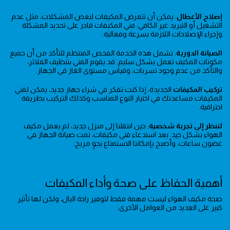
إصلاح الأعطال
: يمكن أن تتعرض المكيفات لبعض المشكلات، مثل عدم
التشغيل أو التبريد غير الكافي. فني المكيفات قادر على تحديد المشكلة
وإجراء الإصلاحات اللازمة بسرعة وفعالية.
الصيانة الدورية
: تشمل هذه الخدمة الفحص المنتظم للتأكد من أن جميع
مكونات المكيف تعمل بشكل سليم. قد يقوم الفني بتنظيف الفلاتر،
والتأكد من عدم وجود تسربات، وقياس مستوى الغاز في الجهاز.
تركيب المكيفات
الجديدة: إذا كنت تفكر في شراء جهاز جديد، يمكن لفني
المكيفات مساعدتك في اختيار النوع المناسب وكذلك التركيب بطريقة
احترافية.
لننظر إلى تجربة شخصية
: حين انتقلنا إلى منزل جديد، لم يعمل مكيف
الهواء بشكل جيد. بعد استدعاء فني مكيفات، تمت صيانة الجهاز في
غضون ساعات، وأصبح بإمكاننا الاستمتاع بجوٍ مريح.
أهمية الحفاظ على صحة وأداء المكيفات
صحة مكيف الهواء ليست مهمة فقط لتوفير راحة البال، ولكن لها تأثير
كبير على العديد من العوامل الأخرى: