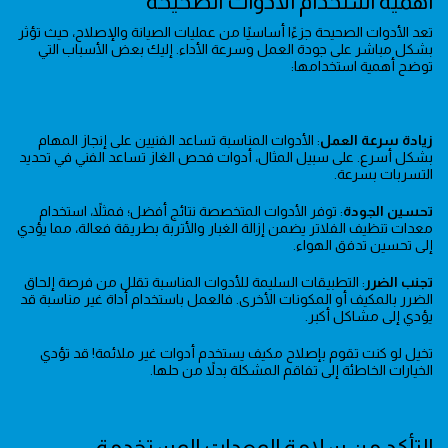
أهمية استخدام الأدوات الصحيحة
تعد الأدوات الصحيحة جزءًا أساسيًا من عمليات الصيانة والإصلاح، حيث تؤثر
بشكل مباشر على جودة العمل وسرعة الأداء. إليك بعض الأسباب التي
توضح أهمية استخدامها:
زيادة سرعة العمل
: الأدوات المناسبة تساعد الفنيين على إنجاز المهام
بشكل أسرع. على سبيل المثال، أدوات فحص الغاز تساعد الفني في تحديد
التسربات بسرعة.
تحسين الجودة
: توفر الأدوات المتخصصة نتائج أفضل؛ فمثلاً، استخدام
معدات تنظيف الفلاتر يضمن إزالة الغبار والأتربة بطريقة فعالة، مما يؤدي
إلى تحسين تدفق الهواء.
تجنب الضرر
: التطبيقات السليمة للأدوات المناسبة تقلل من فرصة إلحاق
الضرر بالمكيف أو المكونات الأخرى. فالعمل باستخدام أداة غير مناسبة قد
يؤدي إلى مشاكل أكبر.
تخيل لو كنت تقوم بإصلاح مكيف يستخدم أدوات غير ملائمة! قد تؤدي
الخيارات الخاطئة إلى تفاقم المشكلة بدلاً من حلها.
التأكد من سلامة المعدات المستخدمة