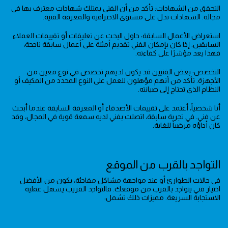
التحقق من الشهادات: تأكد من أن الفني يمتلك شهادات معترف بها في
مجاله. الشهادات تدل على مستوى الاحترافية والمعرفة الفنية.
استعراض الأعمال السابقة: حاول البحث عن تعليقات أو تقييمات العملاء
السابقين. إذا كان بإمكان الفني تقديم أمثلة على أعمال سابقة ناجحة،
فهذا يعد مؤشرًا على كفاءته.
التخصص: بعض الفنيين قد يكون لديهم تخصص في نوع معين من
الأجهزة. تأكد من أنهم مؤهلون للعمل على النوع المحدد من المكيف أو
النظام الذي تحتاج إلى صيانته.
أنا شخصياً، أعتمد على تقييمات الأصدقاء أو المعرفة السابقة عندما أبحث
عن فني. في تجربة سابقة، اتصلت بفني لديه سمعة قوية في المجال، وقد
كان أداؤه مرضياً للغاية.
التواجد بالقرب من الموقع
في حالات الطوارئ أو عند مواجهة مشاكل مفاجئة، يكون من الأفضل
اختيار فني يتواجد بالقرب من موقعك. فالتواجد القريب يسهل عملية
الاستجابة السريعة. مميزات ذلك تشمل: