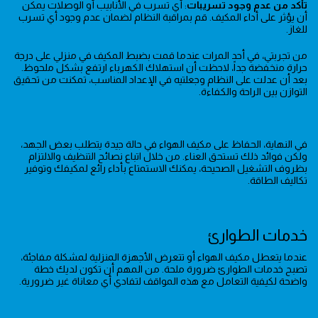
تأكد من عدم وجود تسريبات
: أي تسرب في الأنابيب أو الوصلات يمكن
أن يؤثر على أداء المكيف. قم بمراقبة النظام لضمان عدم وجود أي تسرب
للغاز.
من تجربتي، في أحد المرات عندما قمت بضبط المكيف في منزلي على درجة
حرارة منخفضة جداً، لاحظت أن استهلاك الكهرباء ارتفع بشكل ملحوظ.
بعد أن عدلت على النظام وجعلتيه في الإعداد المناسب، تمكنت من تحقيق
التوازن بين الراحة والكفاءة.
في النهاية، الحفاظ على مكيف الهواء في حالة جيدة يتطلب بعض الجهد،
ولكن فوائد ذلك تستحق العناء. من خلال اتباع نصائح التنظيف والالتزام
بظروف التشغيل الصحيحة، يمكنك الاستمتاع بأداء رائع لمكيفك وتوفير
تكاليف الطاقة.
خدمات الطوارئ
عندما يتعطل مكيف الهواء أو تتعرض الأجهزة المنزلية لمشكلة مفاجئة،
تصبح خدمات الطوارئ ضرورة ملحة. من المهم أن تكون لديك خطة
واضحة لكيفية التعامل مع هذه المواقف لتفادي أي معاناة غير ضرورية.