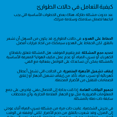
كيفية التعامل في حالات الطوارئ
عند حدوث مشكلة طارئة، هناك بعض الخطوات الأساسية التي يجب
اتباعها لضمان سلامتك وسلامة منزلك:
الحفاظ على الهدوء
: في حالات الطوارئ، قد يكون من السهل أن تشعر
بالقلق. لكن الحفاظ على الهدوء سيمكنك من اتخاذ قرارات أفضل.
تحديد حجم المشكلة
: قم بتقييم الموقف. هل المشكلة تتعلق بانقطاع
الكهرباء، أو تسرب المياه، أو عدم عمل مكيف الهواء؟ المعرفة الأساسية
بالمشكلة يمكن أن تساعدك على التواصل بفعالية مع الفني.
إيقاف تشغيل الأجهزة المتضررة
: في الحالات التي تشمل أعطال
كهربائية أو تسرب مياه، تأكد من إيقاف تشغيل الجهاز أو إغلاق
الصمامات للتقليل من الأضرار المحتملة.
تجميع البيانات الهامة
: إذا كنت بحاجة إلى الاتصال بفني، فاحرص على جمع
المعلومات الضرورية مثل نوع الجهاز، العلامة التجارية، وأي ملاحظات
سابقة ذات صلة بالمشكلة.
في تجربتي الشخصية، عانيت ذات مرة من مشكلة تسرب المياه أثناء عودتي
إلى المنزل، وقد شعرت بالقلق من حجم الأضرار. لكنني أوقفته في الوقت
المناسب، وتواصلت مع فني متخصص، مما جعل الموقف تحت السيطرة