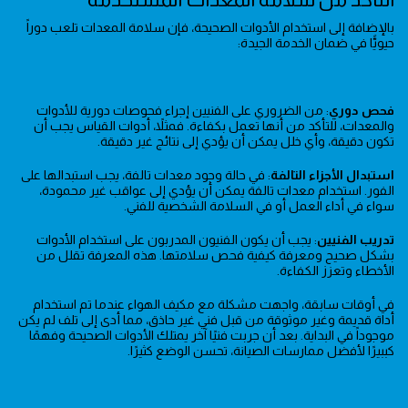
بالإضافة إلى استخدام الأدوات الصحيحة، فإن سلامة المعدات تلعب دوراً
حيويًّا في ضمان الخدمة الجيدة:
فحص دوري
: من الضروري على الفنيين إجراء فحوصات دورية للأدوات
والمعدات، للتأكد من أنها تعمل بكفاءة. فمثلاً، أدوات القياس يجب أن
تكون دقيقة، وأي خلل يمكن أن يؤدي إلى نتائج غير دقيقة.
استبدال الأجزاء التالفة
: في حالة وجود معدات تالفة، يجب استبدالها على
الفور. استخدام معدات تالفة يمكن أن يؤدي إلى عواقب غير محمودة،
سواء في أداء العمل أو في السلامة الشخصية للفني.
تدريب الفنيين
: يجب أن يكون الفنيون المدربون على استخدام الأدوات
بشكل صحيح ومعرفة كيفية فحص سلامتها. هذه المعرفة تقلل من
الأخطاء وتعزز الكفاءة.
في أوقات سابقة، واجهت مشكلة مع مكيف الهواء عندما تم استخدام
أداة قديمة وغير موثوقة من قبل فني غير حاذق، مما أدى إلى تلف لم يكن
موجوداً في البداية. بعد أن جربت فنيًا آخر يمتلك الأدوات الصحيحة وفهمًا
كببيرًا لأفضل ممارسات الصيانة، تحسن الوضع كثيرًا.