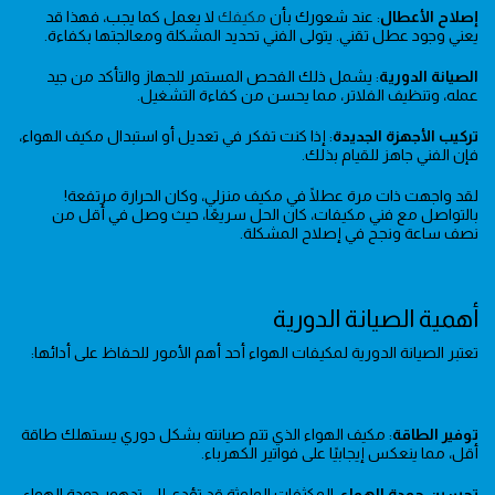
إصلاح الأعطال
: عند شعورك بأن
مكيفك
لا يعمل كما يجب، فهذا قد
يعني وجود عطل تقني. يتولى الفني تحديد المشكلة ومعالجتها بكفاءة.
الصيانة الدورية
: يشمل ذلك الفحص المستمر للجهاز والتأكد من جيد
عمله، وتنظيف الفلاتر، مما يحسن من كفاءة التشغيل.
تركيب الأجهزة الجديدة
: إذا كنت تفكر في تعديل أو استبدال مكيف الهواء،
فإن الفني جاهز للقيام بذلك.
لقد واجهت ذات مرة عطلًا في مكيف منزلي، وكان الحرارة مرتفعة!
بالتواصل مع فني مكيفات، كان الحل سريعًا، حيث وصل في أقل من
نصف ساعة ونجح في إصلاح المشكلة.
أهمية الصيانة الدورية
تعتبر الصيانة الدورية لمكيفات الهواء أحد أهم الأمور للحفاظ على أدائها:
توفير الطاقة
: مكيف الهواء الذي تتم صيانته بشكل دوري يستهلك طاقة
أقل، مما ينعكس إيجابيًا على فواتير الكهرباء.
تحسين جودة الهواء
: المكثفات الملوثة قد تؤدي إلى تدهور جودة الهواء،