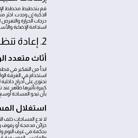
قم بتخطيط مخطط الإضاء
الذكية إن وجدت. اختَر
درجات الحرارة والتعرض
استدامة الإضاءة والأس
2. إعادة تنظيم المساحات باستخدام حلول التخزين الذكية
أثاث متعدد ا
ابدأ من التفكير في قط
استخدام في الغرفة الوا
تحتوي على أدراج داخلية 
كبيرة.تأثيرها ظاهر عن
بأن تبدو المساحة أوسع
استغلال المسا
لا تدع المساحات خلف ال
خزائن مدمجة أو رفوف رفي
بحكمة.في غرف النوم وال
والملابس الموسمية. است