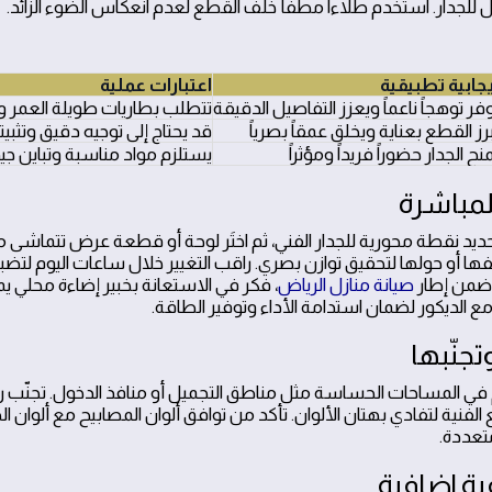
ل للجدار. استخدم طلاءاً مطفأ خلف القطع لعدم انعكاس الضوء الزائد.
يجابية تطبيقية
اعتبارات عملية
فر توهجاً ناعماً ويعزز التفاصيل الدقيقة
تتطلب بطاريات طويلة العمر 
رز القطع بعناية ويخلق عمقاً بصرياً
قد يحتاج إلى توجيه دقيق وتثبيت
نح الجدار حضوراً فريداً ومؤثراً
يستلزم مواد مناسبة وتباين جيد
مباشرة
ديد نقطة محورية للجدار الفني، ثم اختَر لوحة أو قطعة عرض تتماشى م
لفها أو حولها لتحقيق توازن بصري. راقب التغيير خلال ساعات اليوم لت
 ضمن إطار
صيانة منازل الرياض
، فكر في الاستعانة بخبير إضاءة محلي ي
ع الديكور لضمان استدامة الأداء وتوفير الطاقة.
جنّبها
كم في المساحات الحساسة مثل مناطق التجميل أو منافذ الدخول. تجنّ
الفنية لتفادي بهتان الألوان. تأكد من توافق ألوان المصابيح مع ألوان ا
تعددة.
ة إضافية