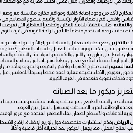
اغات في الأرضيات والجدران. مثال عملي: اطلب مقارنة مع مواصفات ا
لمخارج
تأكد من وجود إضاءة كافية ومواقع مخارج متناسبة مع وضع الأث
قياس واقعي: قم بإطفاء الأنوار الرئيسية وتقييم سطوع المصابيح في 
والتعقيم
اطلب تنظيفاً شاملاً للمكان وتطهيراً للمناطق التي تعرضت للغ
نصيحة سريعة: استخدم منظفاً خالياً من الرائحة القوية في غرف النوم 
ت التخزين
ضع خطة لاستغلال المساحات وراء الأبواب والجوانب وتفادي
 تطبيق عملي: تركيب رفوف قابلة للتعديل خلف باب المطبخ لإخفاء مع
لوان
حافظ على توازن بين اللون والتكسية والمواد مثل الخشب والمعادن
: اختر لوحاً خشبياً دافئاً مع معدن مطفأ وتدرجات لون محايدة للمساحا
مة التقنية
راقب مخارج الكهرباء وأماكن التكييف والتهوية وتأكد من 
د دون تعويض الأداء. نصيحة عملية: اعقد فحصاً بسيطاً للمقابس قبل 
جود فتحات تهوية متعددة في الغرف الكبيرة.
عزيز ديكور ما بعد الصيانة
سات من الضوء الطبيعي عبر فتحات ونوافذ محسّنة وتجنب حجبها بجد
متعددة الوظائف لتحرير المساحات وتسهيل التنقل بين الغرف.
رية للدهانات والأسطح لضمان بقاء المظهر المتجدد مع مرور الوقت.
ل الرياض
يقدّم استشارات متخصصة حول توزيع الإضاءة، ارتفاع الأسطح،
المناخ المحلي، مما يجعل الديكور بعد الصيانة أكثر فاعلية وأماناً.