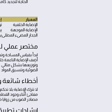
الحاجة لتجديد كام
المعيار
إ
الإضاءة الخلفية
تو
الإضاءة الموجهة
يب
الجدار المضيء المطلي
يم
مختصر عملي لل
ابدأ بقياس المساحة وتح
أضِف الإضاءة الناعمة خ
وتوزيعها بشكل مثالي.
الضوئية وتنسيق المواد م
أخطاء شائعة وت
لا تترك الإضاءة بلا تح
مفاجئ أثناء وجود القطع 
مصادر الضوء من زوايا م
إرشادات تطبيقي