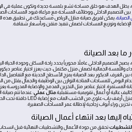
يانة، يظل الهدف هو خلق مساحة تشع بلمسة جديدة وتكون عملية في
ين التصميم الداخلي ووظائف المساحة مع مراعاة قيود المساحات الص
 الصيانة
، يمكن لفريق صيانة منازل الرياض مساعدتك في تطبيق هذه 
الإضاءة وتوزيع المساحات لضمان تنفيذ متقن وبأسعار شفافة.
 ما بعد الصيانة
، يصبح التصميم الداخلي عاملاً محورياً يحدد راحة السكان وجودة الحياة ال
ن الأداء واللمسة الجمالية لضمان منزل مكتمل، حيث يعزز اختيار عناصر دي
ين الغرف. الديكور بعد الصيانة يمزج الأسطح الحديثة مع التفاصيل الداف
دام اليومي للمساحات المتاحة.التوازن بين الوظيفة والجمال يقلل من ا
 المستمرة. اختيار عناصر مثل التخزين المدمج والإضاءة المدروسة يعزز
يف عالية أو أعمال تقويمية مستقبلية.
مثال عملي
: عندما تتم صيانة
الأسطح، يختار صاحب المنزل أرفف باب-علوي 
خزين وراء أبواب زجاجية لإطالة عمر المساحات الصغيرة.
اه إليها بعد انتهاء أعمال الصيانة
التشطيبات
تحقق من جودة الأعمال والتشطيبات النهائية قبل انسحاب 