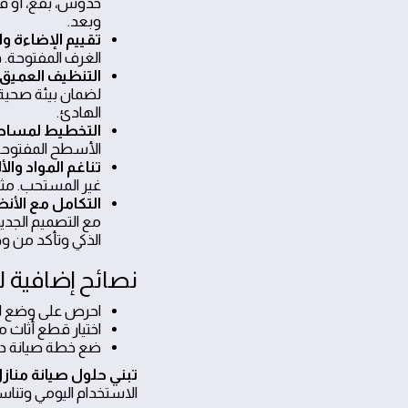
خدوش، بقع، أو فر
وبعد.
تقييم الإضاءة وا
الغرف المفتوحة. 
التنظيف العميق 
لضمان بيئة صحية. 
الهادئ.
التخطيط لمساحا
الأسطح المفتوحة.
تناغم المواد والأ
غير المستحب. مثال
التكامل مع الأنظ
مع التصميم الجدي
الذكي وتأكد من و
نصائح إضافية لت
احرص على وضع لم
اختيار قطع أثاث 
ضع خطة صيانة دو
تبني حلول صيانة مناز
الاستخدام اليومي وتناسب 