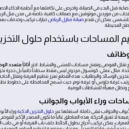
ة قبل البدء في الصيانة، واحرص على تكاملها مع أنظمة الذكاء الاص
 منتجات من موردين موثوقين مع ضمانات كافية، خاصة في مدن مثل الر
 للشمس. يمكن أن تقدم
صيانة منازل الرياض
خيارات تركيب وخدمات بعد 
طح المحيطة.
لوظائف
ع تقلل الفوضى وتفتح مساحات للمشي والنشاط. اختر
أثاثاً متعدد ال
حدة. مثال عملي: كونسول مزدوج ليس فقط سطحاً جانبياً بل حجرة تخزي
لتخزين الوسائد والبطانيات. هذه القطع تعزز تنظيم الغرفة وتقلل الحاج
د ترتيب غرفة جلوس أو غرفة نوم، حيث تسمح المحافظة على خطوط ن
 وتظل مهيأة للنشاطات اليومية.
حات وراء الأبواب والجوانب
أبواب والجوانب تبقى خاملة. استغلها عبر
حلول التخزين الذكية
وراء الأب
عة لا تعيق الحركة. هذه المناطق غالباً ما تكون المصدر الأكبر للفوضى
ممرات، يمكن تركيب أدراج بطول الحائط خلف باب الغرفة أو في جانب ال
خدم أرفف قابلة للتعديل وفتحات مفتوحة لتنظيم العناصر اليومية دون إ