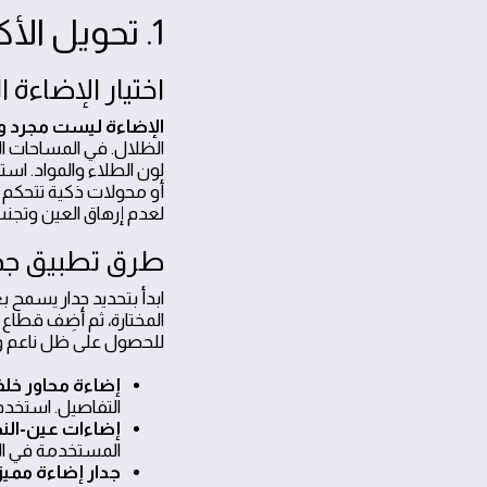
1. تحويل الأكتاف إلى جدران فنية بإضاءة مميزة
اختيار الإضاءة ا
الإضاءة ليست مجرد وظ
لون الطلاء والمواد. اس
أو محولات ذكية تتحكم ف
لعدم إرهاق العين وتجنب
طرق تطبيق جدا
ابدأ بتحديد جدار يسمح
المختارة، ثم أضِف قطاع
للحصول على ظل ناعم وتو
إضاءة محاور خلف
التفاصيل. استخدم شرائط LED قابلة للتعديل عبر ريموت أو تط
إضاءات عين-الن
المستخدمة في الديكور. ضعها بميل 30 إلى 45 در
جدار إضاءة مميز