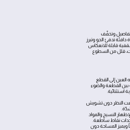
التفاصيل وتخفّف
 جديدة، اعتمد على نطاق 2700 إلى 3000 كلفن لإضاءة دافئة تدفئ الجو وتبرز
سقفية قابلة للانعكاس
رات، قلل من السطوع
 العين إلى القطع
ة بين القطعة والضوء
 استثنائية.
هج ناعم يلفت النظر دون تشويش
ظهار النسيج والمواد
 ويميز المساحة دون