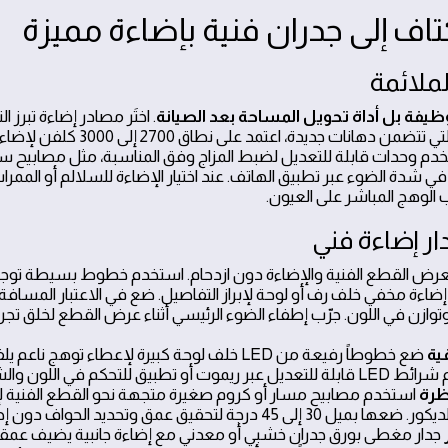
لملائمة
يفة بل أداة تحويل المساحة بعد الصيانة
. اختَر مصادر إضاءة تبرز 
الظلال. في المساحات التي تتضمن دهانات
تخدم وحدات قابلة للتعديل لضبط المزاج وفق المناسبة، مثل مصابيح 
ي شدة الضوء عبر تطبيق الهاتف. عند اختيار الإضاءة للسلالم أو المم
 الوهج المباشر على العيون.
ر إضاءة فني
 بعرض القطع الفنية والإضاءة دون ازدحام. استخدم خطوط بسيطة توجه
 إضاءة مخفي خلف رف أو لوحة لإبراز التفاصيل. ضع في الاعتبار المساف
ازن في اللون. جرّب إطفاء الضوء الرئيسي أثناء عرض القطع لخلق تجربة
ية
ضع خطوطاً رفيعة من LED خلف لوحة كبيرة لإعطاء تو
بيق للتحكم في اللون والشدّة.
ظرة
استخدم مصابيح مسار أو كروم صغيرة متجهة نحو القطع الفنية لإ
جة لتحقيق عمق وتحديد الحواف دون إحداث نقاط ساطعة.
جدار مغطى بورق جدران خشبي أو معدني مع إضاءة جانبية يضيف عمقاً