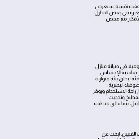
 الوقت نفسه. سنعرض
غيرة في بعض المنازل
الأفكار مع فحص
يومية. في صيانة منازل
كور مناسبة الإحساس
ئة ليخلق بيئة متوازنة
لضوضاء البصرية
 راحة الاستخدام ويوفر
 المطبخ وتحديث
من الخشب المات مع إضاءة LED خافتة تحت الحامل، مما يخلق منطقة
الفنيين. ابحث عن