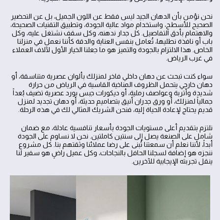
نحن نؤمن بأن الدهان الجيد ليس فقط عن اللون الجميل، بل عن التحضير
الصحيح للأسطح، واستخدام مواد عالية الجودة، وتطبيق التقنيات الصحيحة،
والاهتمام بأدق التفاصيل. كل جدار ندهنه، وكل سقف نشتغل عليه، وكل
باب أو نافذة نطليها، تُعامل بنفس العناية والدقة كأننا نعمل في منزلنا
الخاص. هذا الالتزام بالجودة والتميز هو ما جعلنا الخيار الأول لآلاف العملاء
في غرب الرياض.
سواء كنت تبحث عن دهان داخلي فاخر لمنزلك بألوان عصرية متناسقة، أو
دهان خارجي يتحمل الظروف المناخية القاسية في الرياض من حرارة
شديدة وأتربة وعواصف رملية، أو ديكورات جبس بورد عصرية تضيف بُعداً
جمالياً لمنزلك، أو ورق جدران أنيق بتصاميم حديثة، أو دهان تجديد لمنزل
قديم يحتاج لإعادة الحياة إليه، فنحن الشريك المثالي لك في هذه الرحلة.
نلتزم بتقديم أعلى مستويات الجودة بأسعار تنافسية عادلة، مع ضمان
شامل على الصنعة يصل إلى سنتين كاملتين. نحن لا نساوم على الجودة
أبداً، لأننا نعلم أن سمعتنا تُبنى على رضا عملائنا وثقتهم بنا. كل مشروع
ننجزه هو إضافة لسجلنا الحافل بالنجاحات، وكل عميل راضٍ هو سفير لنا
ينقل تجربته الإيجابية للآخرين.