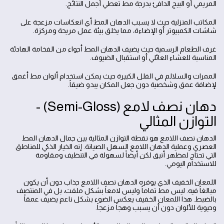
المريمي أو البيج الدافئ بدرجة مط تعطي أجمل النتائج.
المكاتب المنزلية حيث لا يسبب الدهان المط أي انعكاسات مزعجة على
شاشات الكمبيوتر أو الإضاءة، مما يخلق بيئة عمل مريحة ومركزة.
غرف الطعام الرسمية حيث يضيف الدهان المط أجواء من الفخامة الهادئة
المناسبة للعشاء العائلي أو استقبال الضيوف.
الممرات والسلالم في الفلل الكبيرة حيث يمكن استخدام ألوان مط أغمق
لإضافة عمق وشخصية دون جعل المكان يبدو ضيقاً.
دهان نصف لامع (Semi-Gloss) -
التوازن المثالي
الدهان نصف اللامع هو نقطة التوازن المثالية بين جمال الدهان المط
العصري وعملية الدهان اللامع السهل الصيانة. إنه الخيار الذكي للمناطق
التي تحتاج لمظهر أنيق لكن أيضاً لسهولة في التنظيف ومقاومة
للاستخدام اليومي.
اللمعان الخفيف الذي يوفره الدهان نصف اللامع جذاب دون أن يكون
مبالغاً فيه. ليس مط تماماً وليس لامعاً بشكل ملفت، بل في المنتصف
بالضبط. هذا اللمعان الخفيف يعكس الضوء بشكل ناعم يضيف عمقاً
وحيوية للألوان دون أن يسبب وهجاً مزعجاً.