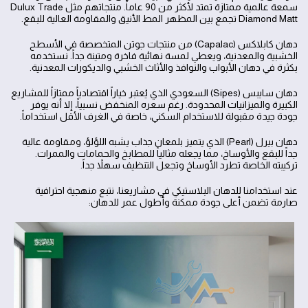
سمعة عالمية ممتازة تمتد لأكثر من 90 عاماً. منتجاتهم مثل Dulux Trade
Diamond Matt تجمع بين المظهر المط الأنيق والمقاومة العالية للبقع.
دهان كابلاكس (Capalac) من منتجات جوتن المتخصصة في الأسطح
الخشبية والمعدنية، ويعطي لمسة نهائية فاخرة ومتينة جداً. نستخدمه
بكثرة في دهان الأبواب والنوافذ والأثاث الخشبي والديكورات المعدنية.
دهان سايبس (Sipes) السعودي الذي يُعتبر خياراً اقتصادياً ممتازاً للمشاريع
الكبيرة والميزانيات المحدودة. رغم سعره المنخفض نسبياً، إلا أنه يوفر
جودة جيدة مقبولة للاستخدام السكني، خاصة في الغرف الأقل استخداماً.
دهان بيرل (Pearl) الذي يتميز بلمعان جذاب يشبه اللؤلؤ، ومقاومة عالية
جداً للبقع والأوساخ، مما يجعله مثالياً للمطابخ والحمامات والممرات.
تركيبته الخاصة تطرد الأوساخ وتجعل التنظيف سهلاً جداً.
عند استخدامنا للدهان البلاستيكي في مشاريعنا، نتبع منهجية احترافية
صارمة تضمن أعلى جودة ممكنة وأطول عمر للدهان: