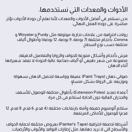
الأدوات والمعدات التي نستخدمها:
نحن نستثمر في أفضل الأدوات والمعدات لأننا نعلم أن جودة الأدوات تؤثر
مباشرة على جودة العمل النهائي:
رولات احترافية من علامات تجارية موثوقة مثل Purdy و Wooster و
Corona، بأحجام مختلفة (7 بوصة، 9 بوصة، 12 بوصة) وأطوال ألياف
مختلفة حسب نوع السطح.
فرش بأحجام وأشكال متنوعة للحواف والزوايا والتفاصيل الدقيقة،
مصنوعة من شعر طبيعي أو ألياف صناعية عالية الجودة لا تفقد شعيراتها
أثناء الدهان.
صواني دهان (Paint Trays) عميقة وواسعة لتحميل الدهان بسهولة
وتوزيعه على الرولة بشكل متساوٍ.
أعمدة تمديد (Extension Poles) بأطوال مختلفة للوصول للأسقف
والجدران العالية دون الحاجة لسلالم في كل مرة.
سلالم ألومنيوم خفيفة وآمنة بارتفاعات مختلفة (4 قدم، 6 قدم، 8 قدم، 12
قدم) للوصول للأماكن المرتفعة.
أشرطة لاصقة احترافية (Painter's Tape) بعروض مختلفة لحماية الحواف
والأسطح التي لا نريد دهانها، مثل إطارات النوافذ والأبواب والأرضيات.