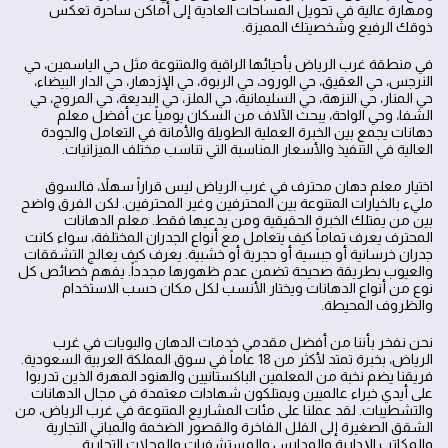
ومهارة عالية في تحويل المساحات العادية إلى أماكن ساحرة تعكس
ذوقك الرفيع وشخصيتك المميزة.
في منطقة غرب الرياض بأحيائها الراقية والمتنوعة مثل حي الياسمين، حي
النرجس، حي العقيق، حي الورود، حي الربوة، حي الإزدهار، حي الدار البيضاء،
حي المنار، حي النزهة، حي السليمانية، حي الملز، حي البديعة، حي المروج، حي
الشفا، وحي الواحة، يبحث الآلاف من السكان يومياً عن أفضل معلم
دهانات يجمع بين الخبرة العملية الطويلة والأمانة في التعامل والجودة
العالية في التنفيذ والأسعار المناسبة التي تناسب مختلف الميزانيات.
اختيار معلم دهان محترف في غرب الرياض ليس قراراً سهلاً، فالسوق
مليء بالخيارات المتنوعة بين المحترفين وغير المحترفين. لكن الفرق واضح
بين من يمتلك الخبرة الحقيقية ومن يدعيها فقط. معلم الدهانات
المحترف يعرف تماماً كيف يتعامل مع أنواع الجدران المختلفة، سواء كانت
جدران خرسانية أو جبسية أو حجرية أو خشبية. يعرف كيف يعالج التشققات
والعيوب بطريقة صحيحة تضمن عدم ظهورها مجدداً. يفهم خصائص كل
نوع من أنواع الدهانات ويختار الأنسب لكل مكان حسب الاستخدام
والظروف المحيطة.
نحن نفخر بأننا من أفضل مقدمي خدمات الدهان والبويات في غرب
الرياض، بخبرة تمتد لأكثر من 18 عاماً في سوق المملكة العربية السعودية.
فريقنا يضم نخبة من المعلمين الباكستانيين والهنود المهرة الذين تدربوا
على أيدي خبراء عالميين ويمتلكون شهادات معتمدة في مجال الدهانات
والتشطيبات. لقد عملنا على مئات المشاريع المتنوعة في غرب الرياض، من
الشقق الصغيرة إلى الفلل الفاخرة والقصور الضخمة والمباني التجارية
والمكاتب الإدارية والمدارس والمستشفيات والمحلات التجارية.