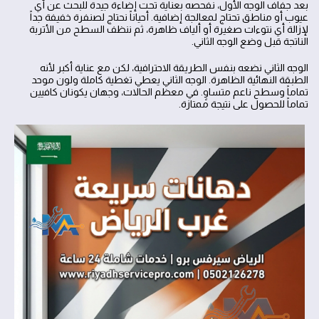
بعد جفاف الوجه الأول، نفحصه بعناية تحت إضاءة جيدة للبحث عن أي
عيوب أو مناطق تحتاج لمعالجة إضافية. أحياناً نحتاج لصنفرة خفيفة جداً
لإزالة أي نتوءات صغيرة أو ألياف ظاهرة، ثم ننظف السطح من الأتربة
الناتجة قبل وضع الوجه الثاني.
الوجه الثاني نضعه بنفس الطريقة الاحترافية، لكن مع عناية أكبر لأنه
الطبقة النهائية الظاهرة. الوجه الثاني يعطي تغطية كاملة ولون موحد
تماماً وسطح ناعم متساوٍ. في معظم الحالات، وجهان يكونان كافيين
تماماً للحصول على نتيجة ممتازة.