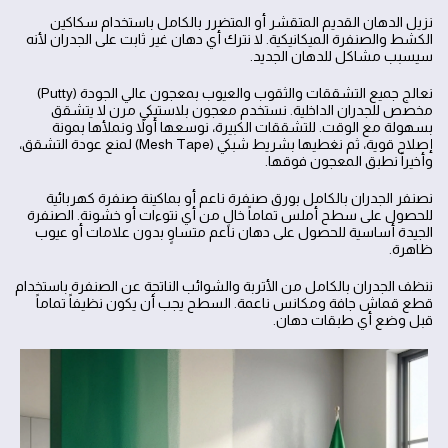
نزيل الدهان القديم المتقشر أو المتضرر بالكامل باستخدام سكاكين
الكشط والصنفرة الميكانيكية. لا نترك أي دهان غير ثابت على الجدران لأنه
سيسبب مشاكل للدهان الجديد.
نعالج جميع التشققات والثقوب والعيوب بمعجون عالي الجودة (Putty)
مخصص للجدران الداخلية. نستخدم معجون بلاستيكي مرن لا يتشقق
بسهولة مع الوقت. للتشققات الكبيرة، نوسعها أولاً ونملأها بمونة
إصلاح قوية، ثم نغطيها بشريط شبكي (Mesh Tape) لمنع عودة التشقق،
وأخيراً نطبق المعجون فوقها.
نصنفر الجدران بالكامل بورق صنفرة ناعم أو بماكينة صنفرة كهربائية
للحصول على سطح أملس تماماً خالٍ من أي نتوءات أو خشونة. الصنفرة
الجيدة أساسية للحصول على دهان ناعم متساوٍ بدون علامات أو عيوب
ظاهرة.
ننظف الجدران بالكامل من الأتربة والشوائب الناتجة عن الصنفرة باستخدام
قطع قماش جافة ومكانس ناعمة. السطح يجب أن يكون نظيفاً تماماً
قبل وضع أي طبقات دهان.