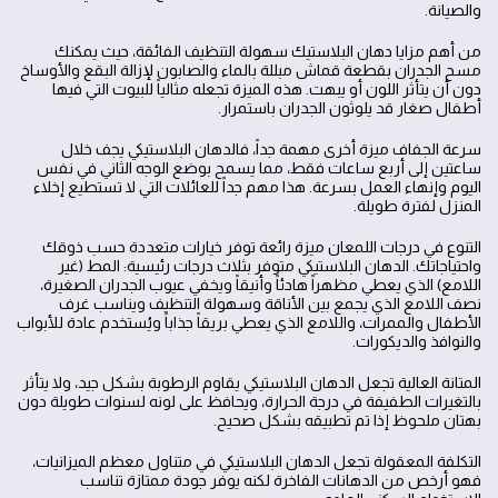
والصيانة.
من أهم مزايا دهان البلاستيك سهولة التنظيف الفائقة، حيث يمكنك
مسح الجدران بقطعة قماش مبللة بالماء والصابون لإزالة البقع والأوساخ
دون أن يتأثر اللون أو يبهت. هذه الميزة تجعله مثالياً للبيوت التي فيها
أطفال صغار قد يلوثون الجدران باستمرار.
سرعة الجفاف ميزة أخرى مهمة جداً، فالدهان البلاستيكي يجف خلال
ساعتين إلى أربع ساعات فقط، مما يسمح بوضع الوجه الثاني في نفس
اليوم وإنهاء العمل بسرعة. هذا مهم جداً للعائلات التي لا تستطيع إخلاء
المنزل لفترة طويلة.
التنوع في درجات اللمعان ميزة رائعة توفر خيارات متعددة حسب ذوقك
واحتياجاتك. الدهان البلاستيكي متوفر بثلاث درجات رئيسية: المط (غير
اللامع) الذي يعطي مظهراً هادئاً وأنيقاً ويخفي عيوب الجدران الصغيرة،
نصف اللامع الذي يجمع بين الأناقة وسهولة التنظيف ويناسب غرف
الأطفال والممرات، واللامع الذي يعطي بريقاً جذاباً ويُستخدم عادة للأبواب
والنوافذ والديكورات.
المتانة العالية تجعل الدهان البلاستيكي يقاوم الرطوبة بشكل جيد، ولا يتأثر
بالتغيرات الطفيفة في درجة الحرارة، ويحافظ على لونه لسنوات طويلة دون
بهتان ملحوظ إذا تم تطبيقه بشكل صحيح.
التكلفة المعقولة تجعل الدهان البلاستيكي في متناول معظم الميزانيات،
فهو أرخص من الدهانات الفاخرة لكنه يوفر جودة ممتازة تناسب