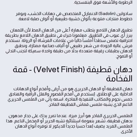
الرطوبة والأشعة فوق البنفسجية.
سادولين (Sadolin) الدنماركي المتخصص في دهانات الخشب، ويوفر
خطوط منتجات متنوعة بألوان خشبية طبيعية أو ألوان صلبة لامعة.
تطبيق الدهان اللامع يتطلب مهارة أعلى من الدهان المط لأن اللمعان
يبرز أي عيوب في التطبيق. معلمونا خبراء في تطبيق الدهان اللامع بطريقة
احترافية تضمن سطحاً أملساً خالياً من علامات الفرشاة أو الرولة. نستخدم
فرش عالية الجودة من شعر طبيعي أو ألياف صناعية ممتازة، ونطبق
الدهان بطبقات رقيقة متعددة بدلاً من طبقة واحدة سميكة لتجنب التدلي
أو التموج.
دهان قطيفة (Velvet Finish) - قمة
الفخامة
دهان القطيفة أو الدهان الحريري هو من أرقى وأفخم أنواع الدهانات
الداخلية على الإطلاق. يُستخدم في أفخم القصور والفلل الراقية والفنادق
خمس نجوم والمكاتب التنفيذية الفاخرة. اسمه يأتي من الملمس الحريري
الناعم الذي يشبه ملمس قماش القطيفة الفاخر.
الملمس الحريري الفاخر هو أبرز ميزة. عندما تمرر يدك على جدار مدهون
بدهان قطيفة، تشعر بنعومة استثنائية تشبه الحرير أو المخمل الناعم. هذا
الملمس الفريد يضيف بُعداً حسياً جديداً للديكور لا توفره أنواع الدهان
الأخرى.