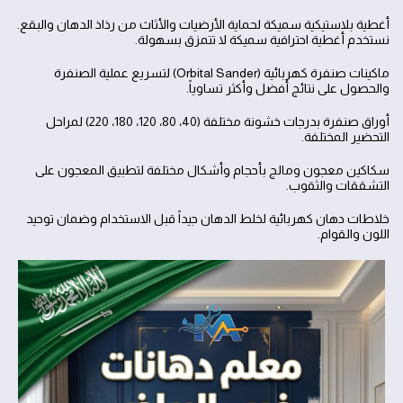
أغطية بلاستيكية سميكة لحماية الأرضيات والأثاث من رذاذ الدهان والبقع.
نستخدم أغطية احترافية سميكة لا تتمزق بسهولة.
ماكينات صنفرة كهربائية (Orbital Sander) لتسريع عملية الصنفرة
والحصول على نتائج أفضل وأكثر تساوياً.
أوراق صنفرة بدرجات خشونة مختلفة (40، 80، 120، 180، 220) لمراحل
التحضير المختلفة.
سكاكين معجون ومالج بأحجام وأشكال مختلفة لتطبيق المعجون على
التشققات والثقوب.
خلاطات دهان كهربائية لخلط الدهان جيداً قبل الاستخدام وضمان توحيد
اللون والقوام.