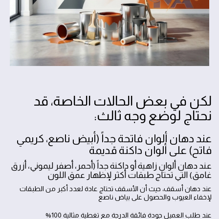
لكن في بعض الحالات الخاصة، قد
نحتاج لوضع وجه ثالث:
عند دهان ألوان فاتحة جداً (أبيض ناصع، كريمي
فاتح) على ألوان داكنة قديمة
عند دهان ألوان زاهية أو داكنة جداً (أحمر، أصفر ليموني، أزرق
غامق) التي تحتاج طبقات أكثر لإظهار عمق اللون
عند دهان أسقف، حيث أن الأسقف تحتاج عادة لعدد أكبر من الطبقات
لإخفاء العيوب والحصول على بياض ناصع
عند طلب العميل جودة فائقة الدرجة مع تغطية مثالية 100%