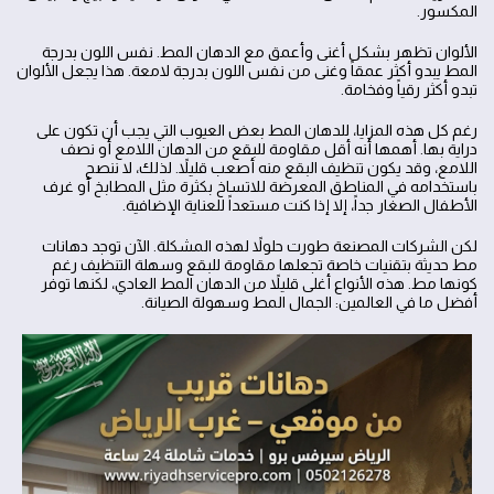
المكسور.
الألوان تظهر بشكل أغنى وأعمق مع الدهان المط. نفس اللون بدرجة
المط يبدو أكثر عمقاً وغنى من نفس اللون بدرجة لامعة. هذا يجعل الألوان
تبدو أكثر رقياً وفخامة.
رغم كل هذه المزايا، للدهان المط بعض العيوب التي يجب أن تكون على
دراية بها. أهمها أنه أقل مقاومة للبقع من الدهان اللامع أو نصف
اللامع، وقد يكون تنظيف البقع منه أصعب قليلاً. لذلك، لا ننصح
باستخدامه في المناطق المعرضة للاتساخ بكثرة مثل المطابخ أو غرف
الأطفال الصغار جداً، إلا إذا كنت مستعداً للعناية الإضافية.
لكن الشركات المصنعة طورت حلولاً لهذه المشكلة. الآن توجد دهانات
مط حديثة بتقنيات خاصة تجعلها مقاومة للبقع وسهلة التنظيف رغم
كونها مط. هذه الأنواع أغلى قليلاً من الدهان المط العادي، لكنها توفر
أفضل ما في العالمين: الجمال المط وسهولة الصيانة.