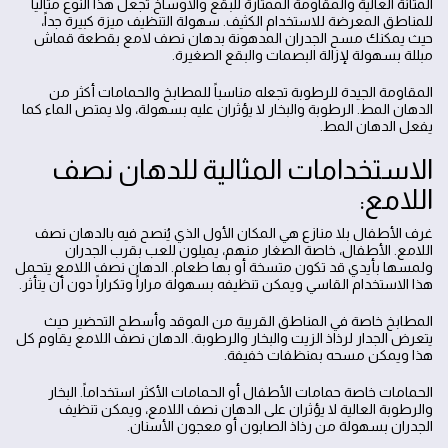
المتانة العالية والمقاومة الممتازة للبقع والأوساخ تجعل هذا النوع مثالياً
للمناطق المعرضة للاستخدام الكثيف. سهولة التنظيف ميزة كبيرة جداً،
حيث يمكنك مسح الجدران المدهونة بدهان نصف لامع بقطعة قماش
مبللة بسهولة لإزالة البصمات والبقع الصغيرة.
المقاومة الجيدة للرطوبة تجعله مناسباً للمطابخ والحمامات أكثر من
الدهان المط. الرطوبة والبخار لا يؤثران عليه بسهولة، ولا يمتص الماء كما
يفعل الدهان المط.
الاستخدامات المثالية للدهان نصف
اللامع:
غرف الأطفال بلا منازع هي المكان الأول الذي يُنصح فيه بالدهان نصف
اللامع. الأطفال، خاصة الصغار منهم، يميلون للعب بقرب الجدران
ولمسها بأيدي قد تكون متسخة أو بها طعام. الدهان نصف اللامع يتحمل
هذا الاستخدام القاسي ويمكن تنظيفه بسهولة مراراً وتكراراً دون أن يتأثر.
المطابخ خاصة في المناطق القريبة من الموقد وأسطح التحضير حيث
يتعرض الجدار لرذاذ الزيت والبخار والرطوبة. الدهان نصف اللامع يقاوم كل
هذا ويمكن مسحه بمنظفات خفيفة.
الحمامات خاصة حمامات الأطفال أو الحمامات الأكثر استخداماً. البخار
والرطوبة العالية لا يؤثران على الدهان نصف اللامع، ويمكن تنظيف
الجدران بسهولة من رذاذ الصابون أو معجون الأسنان.