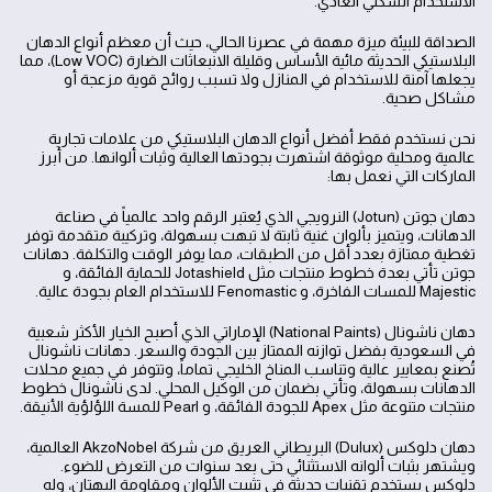
الاستخدام السكني العادي.
الصداقة للبيئة ميزة مهمة في عصرنا الحالي، حيث أن معظم أنواع الدهان
البلاستيكي الحديثة مائية الأساس وقليلة الانبعاثات الضارة (Low VOC)، مما
يجعلها آمنة للاستخدام في المنازل ولا تسبب روائح قوية مزعجة أو
مشاكل صحية.
نحن نستخدم فقط أفضل أنواع الدهان البلاستيكي من علامات تجارية
عالمية ومحلية موثوقة اشتهرت بجودتها العالية وثبات ألوانها. من أبرز
الماركات التي نعمل بها:
دهان جوتن (Jotun) النرويجي الذي يُعتبر الرقم واحد عالمياً في صناعة
الدهانات، ويتميز بألوان غنية ثابتة لا تبهت بسهولة، وتركيبة متقدمة توفر
تغطية ممتازة بعدد أقل من الطبقات، مما يوفر الوقت والتكلفة. دهانات
جوتن تأتي بعدة خطوط منتجات مثل Jotashield للحماية الفائقة، و
Majestic للمسات الفاخرة، و Fenomastic للاستخدام العام بجودة عالية.
دهان ناشونال (National Paints) الإماراتي الذي أصبح الخيار الأكثر شعبية
في السعودية بفضل توازنه الممتاز بين الجودة والسعر. دهانات ناشونال
تُصنع بمعايير عالية وتناسب المناخ الخليجي تماماً، وتتوفر في جميع محلات
الدهانات بسهولة، وتأتي بضمان من الوكيل المحلي. لدى ناشونال خطوط
منتجات متنوعة مثل Apex للجودة الفائقة، و Pearl للمسة اللؤلؤية الأنيقة.
دهان دلوكس (Dulux) البريطاني العريق من شركة AkzoNobel العالمية،
ويشتهر بثبات ألوانه الاستثنائي حتى بعد سنوات من التعرض للضوء.
دلوكس يستخدم تقنيات حديثة في تثبيت الألوان ومقاومة البهتان، وله