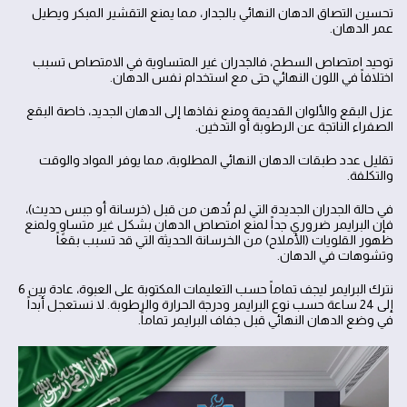
تحسين التصاق الدهان النهائي بالجدار، مما يمنع التقشير المبكر ويطيل
عمر الدهان.
توحيد امتصاص السطح، فالجدران غير المتساوية في الامتصاص تسبب
اختلافاً في اللون النهائي حتى مع استخدام نفس الدهان.
عزل البقع والألوان القديمة ومنع نفاذها إلى الدهان الجديد، خاصة البقع
الصفراء الناتجة عن الرطوبة أو التدخين.
تقليل عدد طبقات الدهان النهائي المطلوبة، مما يوفر المواد والوقت
والتكلفة.
في حالة الجدران الجديدة التي لم تُدهن من قبل (خرسانة أو جبس حديث)،
فإن البرايمر ضروري جداً لمنع امتصاص الدهان بشكل غير متساوٍ ولمنع
ظهور القلويات (الأملاح) من الخرسانة الحديثة التي قد تسبب بقعاً
وتشوهات في الدهان.
نترك البرايمر ليجف تماماً حسب التعليمات المكتوبة على العبوة، عادة بين 6
إلى 24 ساعة حسب نوع البرايمر ودرجة الحرارة والرطوبة. لا نستعجل أبداً
في وضع الدهان النهائي قبل جفاف البرايمر تماماً.