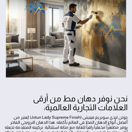
نحن نوفر دهان مط من أرقى
العلامات التجارية العالمية:
جوتن ليدي سوبريم فينيش (Jotun Lady Supreme Finish) يُعتبر من
أفضل أنواع الدهان المط في العالم بأكمله. هذا الدهان النرويجي الفاخر
يوفر مظهراً مخملياً راقياً للغاية مع متانة استثنائية. تركيبته المتقدمة تجعله