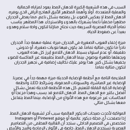
السبب في هذه الشعبية الكبيرة للدهان المط يعود لمزاياه الجمالية
والعملية المتعددة. أولاً وأهماً، المظهر الأنيق الهادئ الراقي الذي يوفره.
الدهان المط لا يعكس الضوء، بل يمتصه بشكل ناعم، مما يعطي الجدران
مظهراً مخملياً ناعماً يشعرك بالهدوء والاسترخاء. هذا المظهر يناسب
تماماً الحياة العصرية السريعة حيث نحتاج منازلنا لتكون واحة سلام وهدوء
بعيداً عن ضغوط الحياة.
ميزة إخفاء العيوب الصغيرة في الجدران ميزة عملية مهمة جداً. الجدران
نادراً ما تكون مثالية تماماً، قد يكون فيها نتوءات صغيرة، أو خدوش
طفيفة، أو عدم استواء بسيط. الدهان اللامع يُبرز كل هذه العيوب
ويجعلها ظاهرة بوضوح، بينما الدهان المط بطبيعته غير العاكسة للضوء
يخفيها بشكل كبير. هذا يوفر عليك تكاليف إضافية في تجهيز الجدران
لتكون مثالية تماماً.
الملاءمة التامة مع أنظمة الإضاءة الحديثة ميزة مهمة جداً في عصرنا.
الإضاءة غير المباشرة، والسبوتات المدفونة، وشرائط LED، وأنظمة
الإضاءة الذكية القابلة للتعتيم، كل هذه الأنظمة الحديثة تعمل بشكل
أفضل بكثير مع الدهان المط. الدهان اللامع قد يسبب وهجاً مزعجاً أو
انعكاسات غير مرغوبة مع هذه الأنواع من الإضاءة، بينما المط يتفاعل
معها بشكل مثالي.
المواكبة لأحدث صيحات الديكور العالمية سبب آخر لشعبية الدهان المط.
إذا تصفحت أي مجلة ديكور عالمية أو موقع Pinterest أو Instagram
متخصص في التصميم الداخلي، ستجد أن الغالبية العظمى من التصاميم
العصرية تستخدم الدهان المط، خاصة في الألوان الرمادية والبيج والأبيض