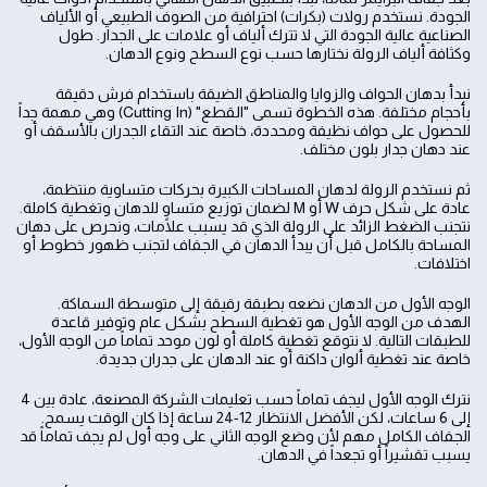
الجودة. نستخدم رولات (بكرات) احترافية من الصوف الطبيعي أو الألياف
الصناعية عالية الجودة التي لا تترك ألياف أو علامات على الجدار. طول
وكثافة ألياف الرولة نختارها حسب نوع السطح ونوع الدهان.
نبدأ بدهان الحواف والزوايا والمناطق الضيقة باستخدام فرش دقيقة
بأحجام مختلفة. هذه الخطوة تسمى "القطع" (Cutting In) وهي مهمة جداً
للحصول على حواف نظيفة ومحددة، خاصة عند التقاء الجدران بالأسقف أو
عند دهان جدار بلون مختلف.
ثم نستخدم الرولة لدهان المساحات الكبيرة بحركات متساوية منتظمة،
عادة على شكل حرف W أو M لضمان توزيع متساوٍ للدهان وتغطية كاملة.
نتجنب الضغط الزائد على الرولة الذي قد يسبب علامات، ونحرص على دهان
المساحة بالكامل قبل أن يبدأ الدهان في الجفاف لتجنب ظهور خطوط أو
اختلافات.
الوجه الأول من الدهان نضعه بطبقة رقيقة إلى متوسطة السماكة.
الهدف من الوجه الأول هو تغطية السطح بشكل عام وتوفير قاعدة
للطبقات التالية. لا نتوقع تغطية كاملة أو لون موحد تماماً من الوجه الأول،
خاصة عند تغطية ألوان داكنة أو عند الدهان على جدران جديدة.
نترك الوجه الأول ليجف تماماً حسب تعليمات الشركة المصنعة، عادة بين 4
إلى 6 ساعات، لكن الأفضل الانتظار 12-24 ساعة إذا كان الوقت يسمح.
الجفاف الكامل مهم لأن وضع الوجه الثاني على وجه أول لم يجف تماماً قد
يسبب تقشيراً أو تجعداً في الدهان.