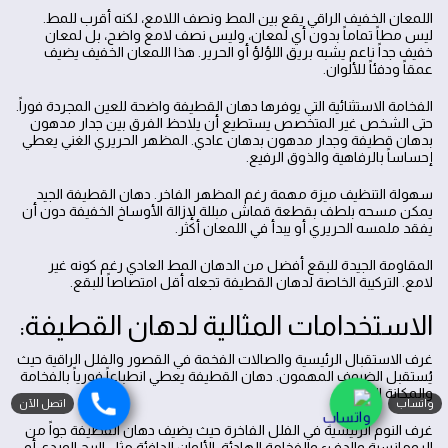
اللمعان الخفيف الراقي يقع بين المط ونصف اللامع، لكنه أقرب للمط.
ليس مطاً تماماً بدون أي لمعان، وليس نصف لامع واضح، بل لمعان
خفيف جداً ناعم يشبه بريق اللؤلؤ أو الحرير. هذا اللمعان الخفيف يضيف
عمقاً ودفئاً للألوان.
الفخامة الاستثنائية التي يوفرها دهان القطيفة واضحة للعين المجردة فوراً.
حتى الشخص غير المتخصص يستطيع أن يلاحظ الفرق بين جدار مدهون
بدهان قطيفة وجدار مدهون بدهان عادي. المظهر الحريري الغني يعطي
إحساساً بالرفاهية والذوق الرفيع.
سهولة التنظيف ميزة مهمة رغم المظهر الفاخر. دهان القطيفة الجيد
يمكن مسحه بلطف بقطعة قماش مبللة لإزالة الأوساخ الخفيفة دون أن
يفقد ملمسه الحريري أو يبدأ في اللمعان أكثر.
المقاومة الجيدة للبقع أفضل من الدهان المط العادي رغم كونه غير
لامع. التركيبة الخاصة لدهان القطيفة تجعله أقل امتصاصاً للبقع.
الاستخدامات المثالية لدهان القطيفة:
غرف الاستقبال الرئيسية والصالات الفخمة في القصور والفلل الراقية حيث
يُستقبل الضيوف المهمون. دهان القطيفة يعطي انطباعاً فورياً بالفخامة
والمكانة الرفيعة.
واتساب
اتصل الآن
غرف النوم الرئيسية في الفلل الفاخرة حيث يضيف دهان القطيفة جواً من
الرومانسية والدفء والفخامة الهادئة. الألوان الدافئة مثل البيج الوردي أو