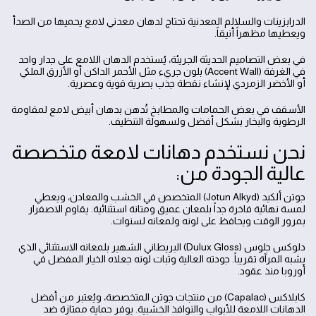
الدرابزينات والسلالم المعدنية تحتاج لدهان معدني لامع يحميها من الصدأ
ويعطيها مظهراً أنيقاً.
في بعض التصاميم الحديثة الجريئة، يُستخدم الدهان اللامع على جدار واحد
في الغرفة (Accent Wall) بلون جريء مثل الأحمر الداكن أو الأزرق الملكي
أو الأخضر الزمردي لإنشاء نقطة جذب بصرية قوية وعصرية.
الأسقف في بعض الحمامات والمطابخ تُدهن بدهان أبيض لامع لمقاومة
الرطوبة والبخار بشكل أفضل ولسهولة التنظيف.
نحن نستخدم دهانات لامعة متخصصة
عالية الجودة من:
جوتن ألكيد (Jotun Alkyd) المتخصص في الخشب والمعادن، ويعطي
لمسة نهائية فاخرة جداً بلمعان عميق ومتانة استثنائية. يقاوم الاصفرار
بمرور الوقت ويحافظ على لونه ولمعانه لسنوات.
دلوكس جلوس (Dulux Gloss) البريطاني الشهير بلمعانه الاستثنائي الذي
يشبه المرآة تقريباً. جودته العالية وثبات لونه جعلاه الخيار المفضل في
أوروبا منذ عقود.
كابلاكس (Capalac) من منتجات جوتن المتخصصة، ويُعتبر من أفضل
الدهانات اللامعة للأبواب والنوافذ الخشبية. يوفر حماية ممتازة ضد