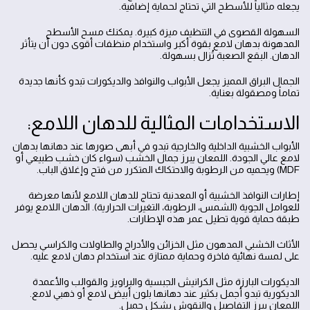
يجعله مثالياً للأسطح التي تحتاج لحماية إضافية.
السهولة القصوى في التنظيف ميزة كبيرة. يمكنك مسح الأسطح
المدهونة بدهان لامع بقوة أكبر واستخدام منظفات أقوى دون أن يتأثر
الدهان. البقع الصعبة تُزال بسهولة.
الجمال البراق المميز يجعل الأبواب والنوافذ والديكورات تبدو كأنها جديدة
تماماً ومصقولة بعناية.
الاستخدامات المثالية للدهان اللامع:
الأبواب الخشبية الداخلية والخارجية تبدو في أبهى صورها عند دهانها بدهان
لامع عالي الجودة. اللمعان يبرز جمال الخشب (سواء كان خشب طبيعي أو
MDF) ويحميه من الرطوبة والاحتكاك المتكرر من فتح وإغلاق الباب.
إطارات النوافذ الخشبية أو المعدنية تحتاج للدهان اللامع لأنها معرضة
للعوامل الجوية (الشمس، الرطوبة، التغيرات الحرارية). الدهان اللامع يوفر
طبقة حماية قوية تطيل عمر هذه الإطارات.
الأثاث الخشبي المدهون مثل الخزائن والأدراج والطاولات والكراسي يحصل
على لمسة نهائية فاخرة وحماية ممتازة عند استخدام دهان لامع عليه.
الديكورات البارزة مثل الكرانيش الجبسية والبراويز والقوالب والأعمدة
الديكورية تبدو أجمل بكثير عند دهانها بلون أبيض لامع أو ذهبي لامع.
اللمعان يبرز التفاصيل والنقوش بشكل جميل.