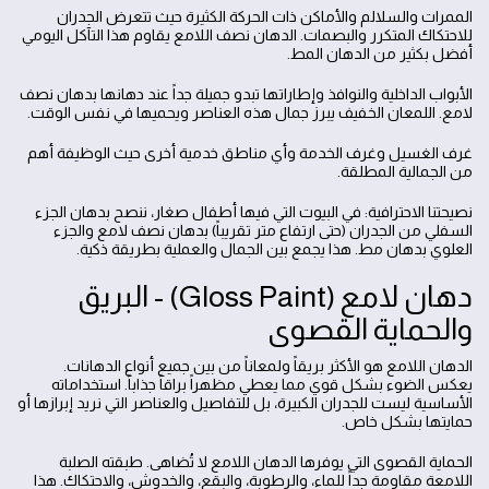
الممرات والسلالم والأماكن ذات الحركة الكثيرة حيث تتعرض الجدران
للاحتكاك المتكرر والبصمات. الدهان نصف اللامع يقاوم هذا التآكل اليومي
أفضل بكثير من الدهان المط.
الأبواب الداخلية والنوافذ وإطاراتها تبدو جميلة جداً عند دهانها بدهان نصف
لامع. اللمعان الخفيف يبرز جمال هذه العناصر ويحميها في نفس الوقت.
غرف الغسيل وغرف الخدمة وأي مناطق خدمية أخرى حيث الوظيفة أهم
من الجمالية المطلقة.
نصيحتنا الاحترافية: في البيوت التي فيها أطفال صغار، ننصح بدهان الجزء
السفلي من الجدران (حتى ارتفاع متر تقريباً) بدهان نصف لامع والجزء
العلوي بدهان مط. هذا يجمع بين الجمال والعملية بطريقة ذكية.
دهان لامع (Gloss Paint) - البريق
والحماية القصوى
الدهان اللامع هو الأكثر بريقاً ولمعاناً من بين جميع أنواع الدهانات.
يعكس الضوء بشكل قوي مما يعطي مظهراً براقاً جذاباً. استخداماته
الأساسية ليست للجدران الكبيرة، بل للتفاصيل والعناصر التي نريد إبرازها أو
حمايتها بشكل خاص.
الحماية القصوى التي يوفرها الدهان اللامع لا تُضاهى. طبقته الصلبة
اللامعة مقاومة جداً للماء، والرطوبة، والبقع، والخدوش، والاحتكاك. هذا