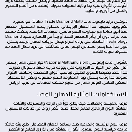
أكثر مقاومة للبقع من الدهانات المط العادية، ويمكن مسحه بلطف لإزالة
الأوساخ. الألوان غنية جداً وثابتة لسنوات طويلة. يُستخدم في أفخم القصور
والفلل في أوروبا والخليج.
دلوكس ترايد دايموند مات (Dulux Trade Diamond Matt) هو معجزة
تكنولوجية حقيقية. هذا الدهان البريطاني المتطور يجمع المستحيل: مظهر
مط أنيق تماماً مع مقاومة للبقع تنافس الدهانات اللامعة. يمكنك مسحه
عدة مرات دون أن يتأثر المظهر المط أو يبدأ في اللمعان. تقنية Diamond
Technology الحاصلة على براءة اختراع تجعل جزيئات الدهان ترتبط بشكل
قوي جداً مما يمنع امتصاص البقع. مثالي للعائلات التي تريد جمال المط مع
سهولة صيانة اللامع.
ناشونال مات إيموشن (National Matt Emulsion) خيار محلي ممتاز بسعر
أقل بكثير من الخيارات الأوروبية لكن بجودة قريبة منها. ناشونال طورت
هذا الخط خصيصاً للسوق الخليجي ليناسب أذواق المنطقة ومناخها. الألوان
متنوعة جداً وثابتة بشكل جيد. المقاومة للبقع معقولة وتكفي للاستخدام
السكني العادي. التوفر ممتاز في جميع محلات الدهانات في غرب الرياض.
الاستخدامات المثالية للدهان المط:
غرف المعيشة والصالات حيث يخلق جواً من الراحة والاسترخاء والأناقة
الهادئة. اللون الرمادي الفاتح المط أصبح الأكثر رواجاً في صالات الاستقبال
العصرية.
غرف النوم الرئيسية والفرعية حيث يساعد الدهان المط على خلق بيئة هادئة
مريحة مناسبة للنوم العميق. الألوان الهادئة مثل الأزرق الفاتح أو الأخضر