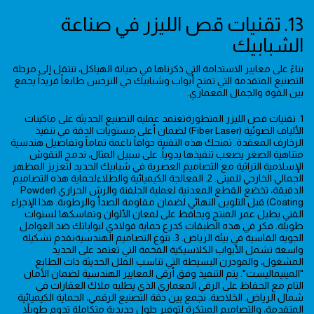
13. تقنيات قص الليزر في صناعة
الشبابيك
بناءً على معايير الاستدامة التي ذكرناها في صيانة الهياكل، ننتقل إلى مرحلة
التصنيع المتقدمة التي تمنح أبواب وشبابيك حي النرجس طابعاً فريداً يجمع
بين القوة والجمال المعماري.
1. تقنيات قص الليزر المتطورةتعتمد عملية التصنيع الحديثة على ماكينات
الألياف الضوئية (Fiber Laser) لضمان أعلى مستويات الدقة في تنفيذ
الزخارف المعقدة. تمنحك هذه التقنية حوافاً ناعمة تماماً وتفاصيل هندسية
متناهية الصغر يصعب تنفيذها يدوياً. على سبيل المثال، ندمج النقوش
الإسلامية التراثية مع التصاميم العصرية في شبابيك الحديد لتعزيز المظهر
الجمالي الخارجي للمبنى. 2. المعالجة الكيميائية والطلاءلحماية هذه التصاميم
الدقيقة، تخضع القطع المعدنية لعملية الجلفنة والرش الحراري (Powder
Coating) قبل التلوين النهائي لضمان مقاومة الصدأ والرطوبة. هذا الإجراء
الفني يطيل عمر المنتج ويحافظ على لمعان الألوان وتماسكها لسنوات
طويلة. فكر في هذه الطبقات كدرع حماية فولاذي لبواباتك ضد العوامل
الجوية القاسية في بيئة الرياض. 3. تنوع التصاميم الهندسيةنقدم تشكيلة
واسعة تشمل الأبواب الكلاسيكية الفخمة التي تعتمد على الحديد
المشغول، والمودرن البسيطة التي تناسب الفلل الحديثة ذات الطابع
"المينيماليست". يتم التنفيذ وفق أرقى المعايير الهندسية لضمان الأمان
التام مع الحفاظ على الرقي المعماري الذي يطلبه ملاك العقارات في
شمال الرياض. الخلاصة: نجمع بين دقة التصنيع الرقمي، الحماية الكيميائية
المتقدمة، والتصاميم المبتكرة لتوفير حلول حديدية متكاملة تدوم طويلاً