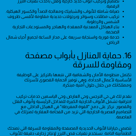
تصميم وتركيب أبواب حديد خارجية وفلل بأحدث تقنيات الليزر
الرقمية.
صيانة شاملة للأبواب والشبابيك ومعالجة الصدأ والكسور الهيكلية.
تركيب مظلات وسواتر وبرجولات حديدية مقاومة لأقسى ظروف
الشمس والرطوبة.
بناء الهياكل المعدنية المعقدة والهناجر والمستودعات التجارية
الضخمة.
خدمة فورية واستجابة سريعة على مدار الساعة لجميع أحياء شمال
الرياض.
16. حماية المنازل بأبواب مصفحة
ومقاومة للسرقة
تكتمل منظومة الأمان والشفافية التي نتبعها بالتركيز على الوظيفة
الأساسية لأعمال الحدادة، وهي توفير الحماية القصوى لأسرتك
وممتلكاتك من خلال حلول أمنية مبتكرة.
نقدم لك في حي النرجس وحي العارض وحي الياسمين خدمات تركيب
احترافية تشمل الأبواب الخارجية الكبيرة للمداخل الرئيسية وأبواب الفلل
والقصور. نركز على دمج "القوة المفرطة" في الهيكل الداخلي مع
التصاميم العصرية الخارجية التي تزيد من الفخامة العقارية لمنزلك في
العاصمة.
تتضمن خياراتنا الأبواب الحديدية المصفحة والمقاومة للسرقة التي تمنحك
الطمأنينة التامة. نستخدم تقنيات قص الليزر لإنتاج زخارف دقيقة للأبواب