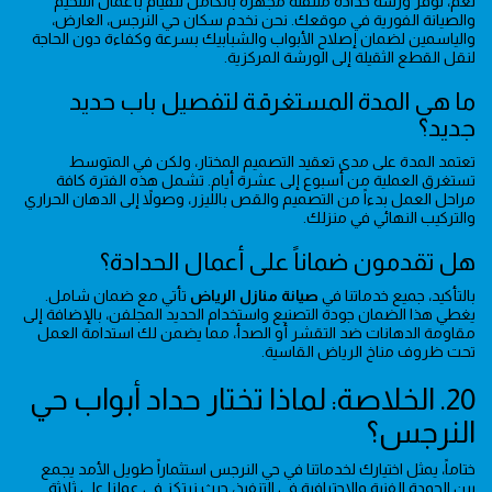
نعم، نوفر ورشة حدادة متنقلة مجهزة بالكامل للقيام بأعمال التلحيم
والصيانة الفورية في موقعك. نحن نخدم سكان حي النرجس، العارض،
والياسمين لضمان إصلاح الأبواب والشبابيك بسرعة وكفاءة دون الحاجة
لنقل القطع الثقيلة إلى الورشة المركزية.
ما هي المدة المستغرقة لتفصيل باب حديد
جديد؟
تعتمد المدة على مدى تعقيد التصميم المختار، ولكن في المتوسط
تستغرق العملية من أسبوع إلى عشرة أيام. تشمل هذه الفترة كافة
مراحل العمل بدءاً من التصميم والقص بالليزر، وصولاً إلى الدهان الحراري
والتركيب النهائي في منزلك.
هل تقدمون ضماناً على أعمال الحدادة؟
بالتأكيد، جميع خدماتنا في
صيانة منازل الرياض
تأتي مع ضمان شامل.
يغطي هذا الضمان جودة التصنيع واستخدام الحديد المجلفن، بالإضافة إلى
مقاومة الدهانات ضد التقشر أو الصدأ، مما يضمن لك استدامة العمل
تحت ظروف مناخ الرياض القاسية.
20. الخلاصة: لماذا تختار حداد أبواب حي
النرجس؟
ختاماً، يمثل اختيارك لخدماتنا في حي النرجس استثماراً طويل الأمد يجمع
بين الجودة الفنية والاحترافية في التنفيذ، حيث نرتكز في عملنا على ثلاثة