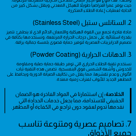
والصدأ. هذا النوع هو الخيار المثالي للمداخل الخارجية المعرضة للرطوبة،
حيث يوفر عمراً افتراضياً طويلاً للهيكل المعدني ويقلل بشكل كبير من
الحاجة لعمليات إعادة الطلاء المتكررة.
2. الستانلس ستيل (Stainless Steel)
مادة فاخرة تجمع بين القوة الهيكلية واللمعان الدائم الذي لا ينطفئ. تتميز
بقدرة استثنائية على تحمل درجات الحرارة المرتفعة، ونستخدمها بكثافة في
تصميم الدرابزينات العصرية لتوفير حماية قصوى بلمسة جمالية براقة.
3. الدهانات الحرارية (Powder Coating)
نستخدم تقنية الطلاء الحراري التي توفر طبقة حماية صلبة ومقاومة
للخدوش وأشعة الشمس فوق البنفسجية. تضمن هذه التقنية ثبات
الألوان وعدم تقشرها، مما يقلل من تكاليف الصيانة الدورية ويحافظ على
المظهر الجديد للأبواب لفترات زمنية ممتدة.
الخلاصة:
إن استثمارنا في المواد الفاخرة هو الضمان
الحقيقي للاستدامة، مما يجعل خدمات الحدادة التي
نقدمها تدوم لعقود دون تراجع في الكفاءة أو المظهر.
7. تصاميم عصرية ومتنوعة تناسب
جميع الأذواق