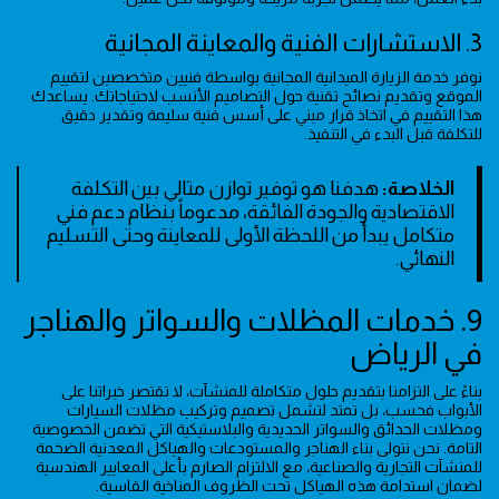
3. الاستشارات الفنية والمعاينة المجانية
نوفر خدمة الزيارة الميدانية المجانية بواسطة فنيين متخصصين لتقييم
الموقع وتقديم نصائح تقنية حول التصاميم الأنسب لاحتياجاتك. يساعدك
هذا التقييم في اتخاذ قرار مبني على أسس فنية سليمة وتقدير دقيق
للتكلفة قبل البدء في التنفيذ.
الخلاصة:
هدفنا هو توفير توازن مثالي بين التكلفة
الاقتصادية والجودة الفائقة، مدعوماً بنظام دعم فني
متكامل يبدأ من اللحظة الأولى للمعاينة وحتى التسليم
النهائي.
9. خدمات المظلات والسواتر والهناجر
في الرياض
بناءً على التزامنا بتقديم حلول متكاملة للمنشآت، لا تقتصر خبراتنا على
الأبواب فحسب، بل تمتد لتشمل تصميم وتركيب مظلات السيارات
ومظلات الحدائق والسواتر الحديدية والبلاستيكية التي تضمن الخصوصية
التامة. نحن نتولى بناء الهناجر والمستودعات والهياكل المعدنية الضخمة
للمنشآت التجارية والصناعية، مع الالتزام الصارم بأعلى المعايير الهندسية
لضمان استدامة هذه الهياكل تحت الظروف المناخية القاسية.