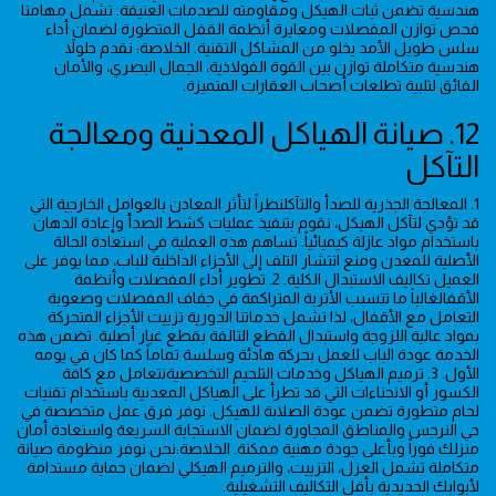
هندسية تضمن ثبات الهيكل ومقاومته للصدمات العنيفة. تشمل مهامنا
فحص توازن المفصلات ومعايرة أنظمة القفل المتطورة لضمان أداء
سلس طويل الأمد يخلو من المشاكل التقنية. الخلاصة: نقدم حلولاً
هندسية متكاملة توازن بين القوة الفولاذية، الجمال البصري، والأمان
الفائق لتلبية تطلعات أصحاب العقارات المتميزة.
12. صيانة الهياكل المعدنية ومعالجة
التآكل
1. المعالجة الجذرية للصدأ والتآكلنظراً لتأثر المعادن بالعوامل الخارجية التي
قد تؤدي لتآكل الهيكل، نقوم بتنفيذ عمليات كشط الصدأ وإعادة الدهان
باستخدام مواد عازلة كيميائياً. تساهم هذه العملية في استعادة الحالة
الأصلية للمعدن ومنع انتشار التلف إلى الأجزاء الداخلية للباب، مما يوفر على
العميل تكاليف الاستبدال الكلية. 2. تطوير أداء المفصلات وأنظمة
الأقفالغالباً ما تتسبب الأتربة المتراكمة في جفاف المفصلات وصعوبة
التعامل مع الأقفال، لذا تشمل خدماتنا الدورية تزييت الأجزاء المتحركة
بمواد عالية اللزوجة واستبدال القطع التالفة بقطع غيار أصلية. تضمن هذه
الخدمة عودة الباب للعمل بحركة هادئة وسلسة تماماً كما كان في يومه
الأول. 3. ترميم الهياكل وخدمات التلحيم التخصصيةنتعامل مع كافة
الكسور أو الانحناءات التي قد تطرأ على الهياكل المعدنية باستخدام تقنيات
لحام متطورة تضمن عودة الصلابة للهيكل. نوفر فرق عمل متخصصة في
حي النرجس والمناطق المجاورة لضمان الاستجابة السريعة واستعادة أمان
منزلك فوراً وبأعلى جودة مهنية ممكنة. الخلاصة:نحن نوفر منظومة صيانة
متكاملة تشمل العزل، التزييت، والترميم الهيكلي لضمان حماية مستدامة
لأبوابك الحديدية بأقل التكاليف التشغيلية.