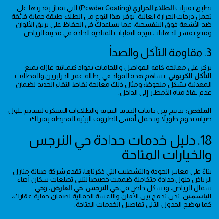
نطبق تقنيات
الطلاء الحراري
(Powder Coating) التي تمتاز بقدرتها على
تحمل درجات الحرارة العالية. يوفر هذا النوع من الطلاء طبقة حماية فائقة
ضد الأشعة فوق البنفسجية، مما يساعدك في الحفاظ على بريق الألوان
ومنع تقشر الدهانات نتيجة التقلبات المناخية الحادة في مدينة الرياض.
3. مقاومة التآكل والصدأ
نركز على معالجة كافة الفواصل واللحامات بمواد كيميائية عازلة تمنع
التأكل الكربوني
. تساهم هذه المواد في إطالة عمر الدرابزين والمظلات
المعدنية بشكل ملحوظ؛ ومثال ذلك معالجة نقاط التقاء الحديد لضمان
عدم نفاذ مياه الأمطار إلى الداخل.
الملخص:
ندمج بين خامات الحديد القوية والطلاءات المبتكرة لتقديم حلول
صيانة تدوم طويلاً وتتحمل أقسى الظروف البيئية المحيطة بمنزلك.
18. دليل خدمات حدادة حي النرجس
والخيارات المتاحة
بناءً على معايير الجودة والتشطيب التي ذكرناها، تقدم شركة صيانة منازل
الرياض حلول حدادة متكاملة صُممت خصيصاً لتلبي تطلعات سكان أحياء
شمال الرياض، وبشكل خاص في
حي النرجس
،
حي العارض
، و
حي
الياسمين
. نحن ندمج بين الأمان واللمسة الجمالية لضمان حماية عقارك،
كما يوضح الجدول التالي تفاصيل الخدمات المتاحة: