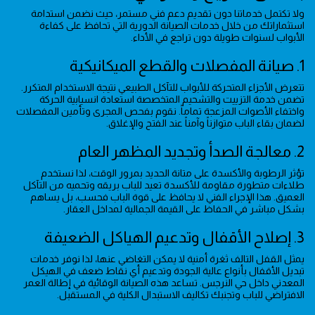
ولا تكتمل خدماتنا دون تقديم دعم فني مستمر، حيث نضمن استدامة
استثماراتك من خلال خدمات الصيانة الدورية التي تحافظ على كفاءة
الأبواب لسنوات طويلة دون تراجع في الأداء.
1. صيانة المفصلات والقطع الميكانيكية
تتعرض الأجزاء المتحركة للأبواب للتآكل الطبيعي نتيجة الاستخدام المتكرر.
تضمن خدمة التزييت والتشحيم المتخصصة استعادة انسيابية الحركة
واختفاء الأصوات المزعجة تماماً. نقوم بفحص المجرى وتأمين المفصلات
لضمان بقاء الباب متوازناً وآمناً عند الفتح والإغلاق.
2. معالجة الصدأ وتجديد المظهر العام
تؤثر الرطوبة والأكسدة على متانة الحديد بمرور الوقت، لذا نستخدم
طلاءات متطورة مقاومة للأكسدة تعيد للباب بريقه وتحميه من التآكل
العميق. هذا الإجراء الفني لا يحافظ على قوة الباب فحسب، بل يساهم
بشكل مباشر في الحفاظ على القيمة الجمالية لمداخل العقار.
3. إصلاح الأقفال وتدعيم الهياكل الضعيفة
يمثل القفل التالف ثغرة أمنية لا يمكن التغاضي عنها، لذا نوفر خدمات
تبديل الأقفال بأنواع عالية الجودة وتدعيم أي نقاط ضعف في الهيكل
المعدني داخل حي النرجس. تساعد هذه الصيانة الوقائية في إطالة العمر
الافتراضي للباب وتجنبك تكاليف الاستبدال الكلية في المستقبل.