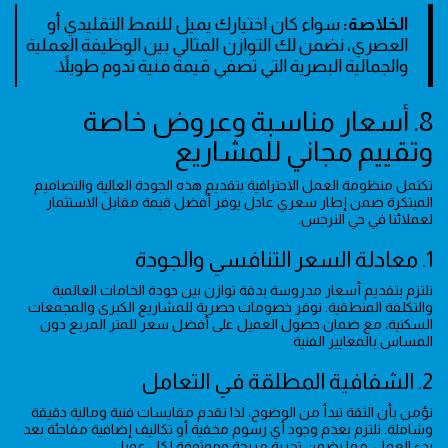
الخلاصة:
سواء كان اختيارك يميل للنمط التقليدي أو
العصري، نضمن لك التوازن المثالي بين الوظيفة العملية
والجمالية البصرية التي تضفي قيمة فنية تدوم طويلاً.
8. أسعار مناسبة وعروض خاصة
وتقييم مجاني للمشاريع
تكتمل منظومة العمل الاحترافية بتقديم هذه الجودة العالية والتصاميم
المبتكرة ضمن إطار سعري عادل يوفر أفضل قيمة مقابل الاستثمار
لعملائنا في حي النرجس.
1. معادلة السعر التنافسي والجودة
نلتزم بتقديم أسعار مدروسة بدقة توازن بين جودة الخامات العالمية
والتكلفة المنطقية. نوفر خصومات حصرية للمشاريع الكبرى والمجمعات
السكنية، مع ضمان حصول العميل على أفضل سعر للمتر المربع دون
المساس بالمعايير الفنية.
2. الشفافية المطلقة في التعامل
نؤمن بأن الثقة تبدأ من الوضوح، لذا نقدم مقايسات فنية ومالية دقيقة
وشاملة. نلتزم بعدم وجود أي رسوم مخفية أو تكاليف إضافية مفاجئة بعد
بدء العمل، مما يضمن تجربة مريحة وموثوقة لكل عميل.