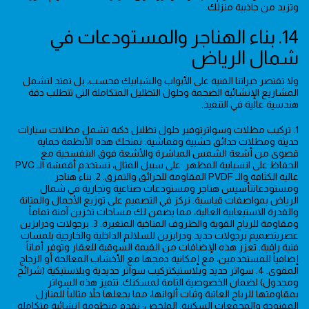
وتزيد من جاذبية منزلك.
14. بناء الهناجر والمستودعات في
شمال الرياض
ولا تقتصر خبراتنا الفنية على الأبواب والشبابيك فحسب، بل تمتد لتشمل
المشاريع الإنشائية الضخمة وحلول التظليل المتكاملة التي تتطلب دقة
هندسية عالية في التنفيذ.
1. تركيب مظلات وسواترتوفير حلول تظليل ذكية تشمل مظلات سيارات
حديثة ومظلات حدائق خشبية وقماشية. تمنحك هذه الأنظمة حماية
قصوى من أشعة الشمس المباشرة والأشعة فوق البنفسجية مع
الحفاظ على انسيابية المظهر. على سبيل المثال، نستخدم أقمشة الـ PVC
عالية الكثافة والـ PVDF المقاومة للحرائق والتمزق. 2. بناء هناجر
ومستودعاتتأسيس هناجر ومستودعات صناعية وتجارية في شمال
الرياض بمواصفات قياسية. نركز في التصميم على توزيع الأحمال والمتانة
والقدرة الاستيعابية العالية، مما يضمن لك مساحات تخزين آمنة تماماً
ومقاومة للرياح القوية والظروف المناخية المتغيرة. 3. برجولات ودرابزين
عصريتصميم برجولات حديد ودرابزين للسلالم الداخلية والخارجية بلمسات
فنية راقية. تعزز هذه الإضافات من القيمة السوقية للعقار وتوفر أماناً
إضافياً للمستخدمين، مع إمكانية دمجها مع الأخشاب المعالجة أو الزجاج
المقوى. 4. سواتر حديد وبلاستيكتركيب سواتر حديدية وبلاستيكية (شرائح
ومجدول) لضمان الخصوصية التامة لمسكنك. تتميز هذه السواتر
بمقاومتها للرياح العاتية وثبات ألوانها، مما يجعلها حلاً مثالياً للمنازل
المفتوحة والمجمعات السكنية. الملخص: نقدم منظومة إنشائية متكاملة