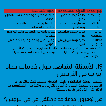
نوع الخدمة
المواد المستخدمة
الميزة الأساسية
أبواب حديد
صفائح حديد قص
تصاميم عصرية وفخامة تناسب الفلل
ليزر
دقيق
الحديثة
شبابيك
قضبان حديد صلب
أمان فائق ومقاومة عالية ضد
حماية
ومجلفن
محاولات الاقتحام
أبواب
حديد مدعم بطبقات
حماية تامة من السرقة والحرائق وعزل
مصفحة
عزل
للصوت
مظلات
حديد وقماش بي في
توفير الظل والخصوصية الكاملة في
وسواتر
سي
الحوش
الخلاصة:
استثمارك في خدمات الحدادة المتطورة لا يوفر لك الأمان
فحسب، بل يضمن لك مظراً جمالياً يرفع من القيمة السوقية لمنزلك
بشكل مباشر.
19. الأسئلة الشائعة حول خدمات حداد
أبواب حي النرجس
لتسهيل عملية اتخاذ القرار واختيار الخدمة الأنسب لاحتياجاتك في حي
النرجس والمناطق المجاورة، أعددنا لك إجابات وافية حول الاستفسارات
الأكثر تكراراً التي ترد إلينا من عملائنا:
هل توفرون خدمة حداد متنقل في حي النرجس؟