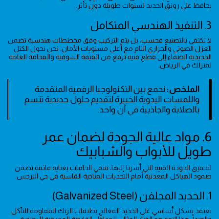
يحافظ على رونق الحديد لسنوات طويلة دون تأثر.
3. التنفيذ الهندسي المتكامل
لا نكتفي بالتصنيع فحسب، بل يتم التركيب وفق مخططات هندسية تضمن
العزل الصوتي والحراري التام مع أعلى مستويات الأمان. نحن نحول الكتل
الحديدية الصماء إلى قطع فنية ترفع من القيمة السوقية والفخامة العامة
لمنزلك في الرياض.
الملخص:
نجمع بين التكنولوجيا الرقمية المتقدمة
واللمسات اليدوية الخبيرة لتقديم حلول حديدية تتسم
بالصلابة والجاذبية في آن واحد.
6. مواد عالية الجودة لضمان عمر
طويل للأبواب والشبابيك
لتحقيق الجودة الفنية التي أشرنا إليها، ننتقي الخامات بعناية فائقة تضمن
صمود الهياكل المعدنية أمام التحديات المناخية القاسية في حي النرجس.
1. الحديد المجلفن (Galvanized Steel)
نعتمد بشكل أساسي على الحديد المعالج بطبقات الزنك المقاومة للتآكل