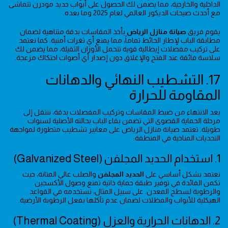
الداخلية والخارجية، مما يضمن لك الحصول على أبواب حديد مودرن تتماشى
مع أحدث صيحات الديكور العالمي لعام 2025 وما بعده.
يقوم فريق
صيانة منازل الرياض
بأخذ المقاسات بدقة متناهية لضمان
مطابقة الباب لإطار الحائط تماماً، مما يمنع أي ثغرات أمنية. كما نعتمد
على تركيب مفصلات إيطالية قوية تتحمل الأوزان الثقيلة، مما يضمن لك
سلاسة فائقة عند الفتح والإغلاق دون إصدار أي أصوات احتكاك مزعجة.
17. التشطيب النهائي والدهانات
المقاومة للحرارة
بعد الانتهاء من ضبط المقاسات وتركيب المفصلات بدقة، ننتقل إلى
مرحلة الحماية القصوى التي تضمن بقاء الباب بحالته الأصلية لسنوات
طويلة. تعتمد صيانة منازل الرياض على معايير تشطيب متطورة لمواجهة
التحديات المناخية في المنطقة:
1. استخدام الحديد المجلفن (Galvanized Steel)
نعتمد بشكل أساسي على
الحديد المجلفن
والصلب عالي المتانة، حيث
تكمن الفائدة في توفير طبقة حماية ذاتية تمنع وصول الأكسجين
والرطوبة لسطح المعدن. على سبيل المثال، نستخدمه في القواعد
الهيكلية للأبواب والمظلات لضمان عدم تآكلها بفعل الرطوبة الأرضية.
2. الدهانات الحرارية والعزل (Thermal Coating)