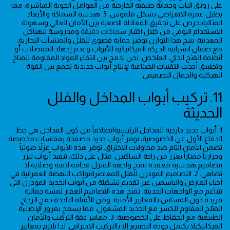
على رونق الباب وحماية طبقته الخارجية من العوامل الجوية المباشرة، مما
يطيل عمره الافتراضي بشكل ملموس. 3. هندسة السماكة والأبعاد
المثاليةنحرص على تحقيق المعادلة الصعبة بين الأمان العالي وسهولة
الاستخدام اليومي من خلال اختيار
سماكات دقيقة
ومدروسة للهياكل
المعدنية. يتيح هذا التوازن توفير حماية قصوى للفلل والمنشآت التجارية،
مع ضمان انسيابية الحركة الميكانيكية للأبواب وعدم إجهاد المفصلات أو
أنظمة الفتح الذكي. الملخص: نحن ندمج بين انتقاء المواد المقاومة للمناخ
وتطبيق أحدث التقنيات الصناعية لإنتاج أبواب حديدية تجمع بين القوة
الهيكلية والجمال التصميمي.
11. تركيب أبواب المداخل والفلل
الحديثة
1. أبواب حديد خارجية للمداخل الرئيسيةانطلاقاً من كون المداخل هي خط
الدفاع الأول عن الخصوصية، نوفر أبواب حديد مصفحة بمقاسات مخصصة
تضمن الأمان التام ضد محاولات الاختراق. توفر هذه الأبواب عزلاً صوتياً
وحرارياً ممتازاً يعزز من راحة الساكنين. مثال على ذلك: تنفيذ أبواب ليزر
بتصاميم هندسية معقدة تمنح واجهة المنزل فخامة لافتة وصلابة لا
تضاهى. 2. التصاميم المودرن للفلل المعاصرةنواكب النهضة العمرانية في
أحياء العارض والياسمين عبر تقديم تشكيلة من أبواب الحديد المودرن التي
تتناغم مع الواجهات الحديثة. تمنح هذه التصاميم العقار لمسة جمالية
فريدة دون المساس بالمعايير الأمنية. ومن الأمثلة الناجحة دمج الزجاج
المثلج المقاوم للكسر مع الحديد المشغول، مما يسمح بمرور الإضاءة
الطبيعية مع الحفاظ على الخصوصية. 3. معايير دقة التركيب والأمان
الميكانيكيلا تكتمل جودة التصنيع إلا بالتركيب الاحترافي، لذا نلتزم بمعايير