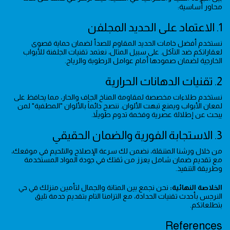
محاور أساسية:
1. الاعتماد على الحديد المجلفن
نستخدم أفضل خامات الحديد المقاوم للصدأ لضمان حماية قصوى
لعقاراتكم ضد التآكل. على سبيل المثال، نعتمد تقنيات الجلفنة للأبواب
الخارجية لضمان صمودها أمام عوامل الرطوبة والرياح.
2. تقنيات الدهانات الحرارية
نستخدم طلاءات مخصصة لمقاومة المناخ الجاف والحار، مما يحافظ على
لمعان الأبواب ويمنع تبهت الألوان. ننصح دائماً بالألوان "المطفية" لمن
يبحث عن إطلالة عصرية وفخمة تدوم طويلاً.
3. الاستجابة الفورية والضمان الحقيقي
من خلال ورشنا المتنقلة، نضمن لك سرعة الإصلاح والتلحيم في موقعك،
مع تقديم ضمان شامل يعزز من ثقتك في جودة المواد المستخدمة
وطريقة التنفيذ.
الخلاصة النهائية:
نحن نجمع بين المتانة والجمال لتأمين منزلك في حي
النرجس بأحدث تقنيات الحدادة، مع التزامنا التام بتقديم خدمة تليق
بتطلعاتكم.
References