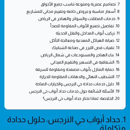
7. تصاميم عصرية ومتنوعة تناسب جميع الأذواق
8. أسعار مناسبة وعروض خاصة وتقييم مجاني للمشاريع
9. خدمات المظلات والسواتر والهناجر في الرياض
10. تفاصيل تصنيع الأبواب المقاومة للصدأ
11. تركيب أبواب المداخل والفلل الحديثة
12. صيانة الهياكل المعدنية ومعالجة التآكل
13. تقنيات قص الليزر في صناعة الشبابيك
14. بناء الهناجر والمستودعات في شمال الرياض
15. الشفافية في التسعير والتقييم الميداني
16. حماية المنازل بأبواب مصفحة ومقاومة للسرقة
17. التشطيب النهائي والدهانات المقاومة للحرارة
18. دليل خدمات حدادة حي النرجس والخيارات المتاحة
19. الأسئلة الشائعة حول خدمات حداد أبواب حي النرجس
20. الخلاصة: لماذا تختار حداد أبواب حي النرجس؟
1. حداد أبواب حي النرجس: حلول حدادة
متكاملة