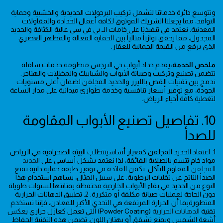
وتتوسع دائرة خدماتنا لتشمل تركيب البرجولات الحديدية والخشبية وحماية
النوافذ، مما يجعلنا الشريك الموثوق لكافة أعمال الحدادة والمقاولات
المعدنية. نعتمد في تنفيذنا على خامات الـ بي في سي عالية الكثافة والحديد
المجدول، مما يحقق توازناً مثالياً بين الحماية الفعالة والمظهر العصري
الذي يرفع من القيمة الجمالية للعقار.
ملخص الخدمة:
يقدم حداد أبواب حي النرجس منظومة خدمات شاملة
تتضمن تصنيع وتركيب وصيانة الأبواب والشبابيك والمظلات والهناجر.
ندمج بين تقنيات القص بالليزر والحديد المجلفن لضمان أعلى مستويات
الجودة، مع توفير أسعار تنافسية وخدمة طوارئ ميدانية على مدار الساعة
لتغطية كافة أحياء الرياض.
10. تفاصيل تصنيع الأبواب المقاومة
للصدأ
1. اعتماد الحديد المجلفن كمعيار أساسيتتطلب البيئة الصحرافية في الرياض
مواد خام تتسم بالصلابة الفائقة، لذا نعتمد بشكل أساسي على
الحديد
المجلفن
المقاوم للتآكل. تكمن الفائدة في توفير طبقة حماية ذاتية تمنع
الصدأ الناتج عن تقلبات الرطوبة. على سبيل المثال، يساهم استخدام هذا
النوع من الحديد في بقاء الأبواب الخارجية محتفظة بمتانتها لسنوات طويلة
دون الحاجة لعمليات صيانة مكلفة أو متكررة. 2. تطبيق الدهانات الحرارية
المتطورةبما أن الحرارة المرتفعة هي التحدي الأكبر للمعادن، فإننا نستخدم
تقنية
الدهانات الحرارية
(Powder Coating) التي تعمل كعازل حراري يعكس
أشعة الشمس ويمنع تشقق أو بهتان اللون. تضمن هذه التقنية الحفاظ