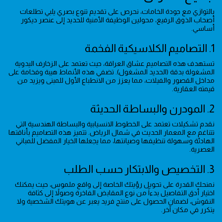
بالتوازي مع جودة الخامات، نحرص على تقديم تنوع بصري يلبي تطلعات
أصحاب الذوق الرفيع، محولين الوظيفة الأمنية للحديد إلى عنصر ديكور
أساسي.
1. التصاميم الكلاسيكية الفخمة
تستهدف هذه التصاميم عشاق العراقة، حيث تعتمد على الزخارف اليدوية
المشغولة بدقة (الحديد المشغول). تضفي هذه الأنماط هيبة وفخامة على
مداخل القصور والفيلات، مما يعزز من الانطباع الأول للمبنى ويزيد من
قيمته العقارية.
2. المودرن والبساطة الحديثة
نقدم تشكيلات تعتمد على الخطوط الانسيابية والبساطة الهندسية التي
تتناغم مع المعمار الحديث في شمال الرياض. تتميز هذه التصاميم بأناقتها
الهادئة وسهولة تنظيفها وصيانتها، مما يجعلها الخيار المفضل للمباني
العصرية.
3. التخصيص والابتكار حسب الطلب
نمنحك القدرة على تحويل رؤيتك الخاصة إلى واقع ملموس، حيث يمكنك
اختيار أدق التفاصيل بدءاً من نوع المقابض الفاخرة وصولاً إلى كثافة
النقوش، لضمان الحصول على منتج فريد يعبر عن هويتك الشخصية ولا
يتكرر في مكان آخر.