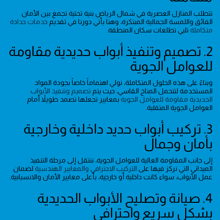
تتطلب المنازل العصرية في شمال الرياض بنية تحتية تجمع بين الأمان
الفائق واللمسة الجمالية المبتكرة، وهنا يأتي دورنا في تقديم
خدمات حدادة
متكاملة
تلبي تطلعات سكان المنطقة.
2. تصميم وتنفيذ أبواب حديدية مقاومة
للعوامل الجوية
وبناءً على هذه الحلول المتكاملة، نولي اهتماماً خاصاً بجودة المواد
المستخدمة لتتحمل المناخ القاسي، حيث يتم
تصميم وتنفيذ الأبواب
الحديدية مقاومة للعوامل الجوية
بمعايير تجعلها تصمد طويلاً أمام
العوامل الجوية المتقلبة.
3. تركيب أبواب حديد داخلية وخارجية
بأمان وجمال
إلى جانب المقاومة العالية للعوامل الجوية، ننتقل إلى مرحلة التنفيذ
الميداني التي نركز فيها على
التركيب الاحترافي والمعايير الهندسية
لضمان
عمل الأبواب، سواء كانت داخلية أو خارجية، بأعلى معايير الأمان والانسيابية.
4. صيانة وتصليح الأبواب الحديدية
بشكل سريع واحترافي