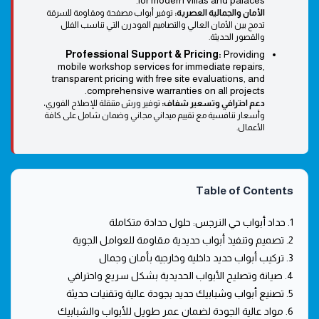
for modern villas and palaces.
الأمان والجمالية العصرية:
توفير أبواب مصفحة ومقاومة للسرقة
تدمج بين الأمان العالي والتصاميم المودرن التي تناسب الفلل
والقصور الحديثة.
Professional Support & Pricing:
Providing
mobile workshop services for immediate repairs,
transparent pricing with free site evaluations, and
comprehensive warranties on all projects.
دعم احترافي وتسعير شفاف:
توفير ورش متنقلة للإصلاح الفوري،
وأسعار تنافسية مع تقييم ميداني مجاني وضمان شامل على كافة
الأعمال.
Table of Contents
1. حداد أبواب حي النرجس: حلول حدادة متكاملة
2. تصميم وتنفيذ أبواب حديدية مقاومة للعوامل الجوية
3. تركيب أبواب حديد داخلية وخارجية بأمان وجمال
4. صيانة وتصليح الأبواب الحديدية بشكل سريع واحترافي
5. تصنيع أبواب وشبابيك حديد بجودة عالية وتقنيات حديثة
6. مواد عالية الجودة لضمان عمر طويل للأبواب والشبابيك