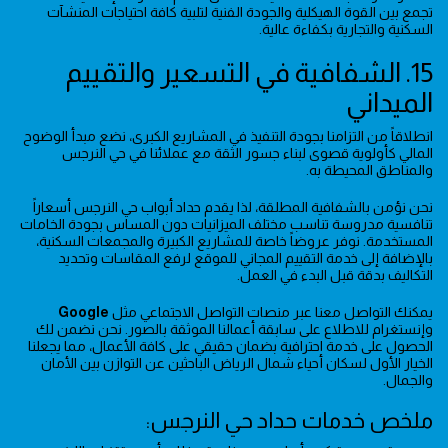
تجمع بين القوة الهيكلية والجودة الفنية لتلبية كافة احتياجات المنشآت
السكنية والتجارية بكفاءة عالية.
15. الشفافية في التسعير والتقييم
الميداني
انطلاقاً من التزامنا بجودة التنفيذ في المشاريع الكبرى، نضع مبدأ الوضوح
المالي كأولوية قصوى لبناء جسور الثقة مع عملائنا في حي النرجس
والمناطق المحيطة به.
نحن نؤمن بالشفافية المطلقة، لذا يقدم حداد أبواب حي النرجس أسعاراً
تنافسية مدروسة تناسب مختلف الميزانيات دون المساس بجودة الخامات
المستخدمة. نوفر عروضاً خاصة للمشاريع الكبيرة والمجمعات السكنية،
بالإضافة إلى خدمة التقييم المجاني للموقع لرفع المقاسات وتحديد
التكاليف بدقة قبل البدء في العمل.
يمكنك التواصل معنا عبر منصات التواصل الاجتماعي مثل
Google
وإنستغرام للاطلاع على سابقة أعمالنا الموثقة بالصور. نحن نضمن لك
الحصول على خدمة احترافية بضمان حقيقي على كافة الأعمال، مما يجعلنا
الخيار الأول لسكان أحياء شمال الرياض الباحثين عن التوازن بين الأمان
والجمال.
ملخص خدمات حداد حي النرجس: