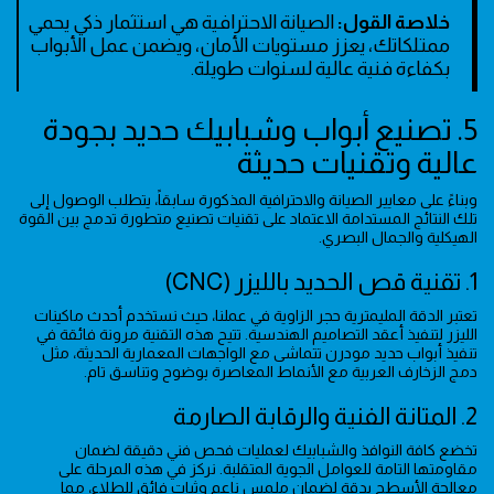
خلاصة القول:
الصيانة الاحترافية هي استثمار ذكي يحمي
ممتلكاتك، يعزز مستويات الأمان، ويضمن عمل الأبواب
بكفاءة فنية عالية لسنوات طويلة.
5. تصنيع أبواب وشبابيك حديد بجودة
عالية وتقنيات حديثة
وبناءً على معايير الصيانة والاحترافية المذكورة سابقاً، يتطلب الوصول إلى
تلك النتائج المستدامة الاعتماد على تقنيات تصنيع متطورة تدمج بين القوة
الهيكلية والجمال البصري.
1. تقنية قص الحديد بالليزر (CNC)
تعتبر الدقة المليمترية حجر الزاوية في عملنا، حيث نستخدم أحدث ماكينات
الليزر لتنفيذ أعقد التصاميم الهندسية. تتيح هذه التقنية مرونة فائقة في
تنفيذ أبواب حديد مودرن تتماشى مع الواجهات المعمارية الحديثة، مثل
دمج الزخارف العربية مع الأنماط المعاصرة بوضوح وتناسق تام.
2. المتانة الفنية والرقابة الصارمة
تخضع كافة النوافذ والشبابيك لعمليات فحص فني دقيقة لضمان
مقاومتها التامة للعوامل الجوية المتقلبة. نركز في هذه المرحلة على
معالجة الأسطح بدقة لضمان ملمس ناعم وثبات فائق للطلاء، مما