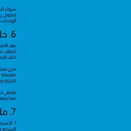
لتحويل ر
الوحدات.
6. حلول الطوارئ وصيانة الأعطال
بعد الانت
تتطلب تد
خلف الجد
مفصلة حو
للحرارة و
تغطي خدم
مما يضمن
7. ملخص خدمات صيانة منازل الرياض في حي قرطبة
1. الاست
السريع م