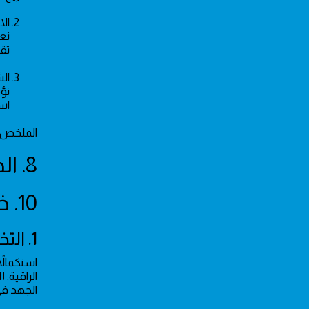
الا
نع
تقد
ال
نؤ
استشار
الملخص: 
8. الخدمات الكهربائية الأساسية في حي قرطبة
10. خبرة ومصداقية الفنيين في حي قرطبة
1. التخصص المهني الدقيق
استكمالا
الراقية.
ا
الجهد في