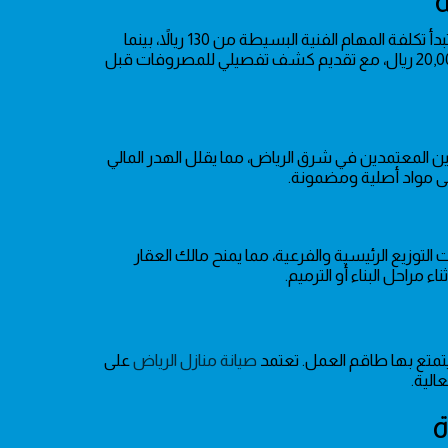
امتداداً لجودة التنفيذ، نعتمد سياسة تسعير مرنة تراعي تنوع المشاريع السكنية. تبدأ تكلفة المهام الفنية البسيطة من 130 ريالاً، بينما
قد تصل ميزانية المشاريع الضخمة التي تشمل التمديدات الهيكلية الكاملة إلى 20,000 ريال، مع تقديم كشف تفصيلي للمصروفات قبل
ن المعتمدين في شرق الرياض، مما يقلل الهدر المالي
توزيع الرئيسية والفرعية، مما يمنح مالك العقار
 مراحل البناء أو الترميم.
يتمتع بها طاقم العمل. تعتمد
صيانة منازل الرياض
على
الية.