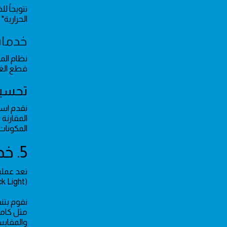
تتويجاً لل
الحرارية"
خدمات
نظام الم
قطع الغيا
تحسين
نقدم است
المقارنة 
المكونات 
5. خدمات التركيبات والتشطيبات الديكورية
تعد عملي
(Magnetic Track Light) وإضاءة الليد الحديثة التي تضفي لمسة عصرية على الغرف والمجالس بأسلوب يدمج بين الفخامة والوظيفية.
نقوم بتنف
مثل كامي
والمقاب