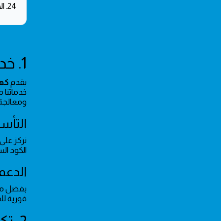
24. الأسئلة الشائعة حول خدمات كهربائي حي قرطبة
1. خدمات كهربائي حي قرطبة المتكاملة
يقدم
كهر
ومعالجة 
التأس
نركز على 
الكود ال
الدعم
بفضل مو
فورية للف