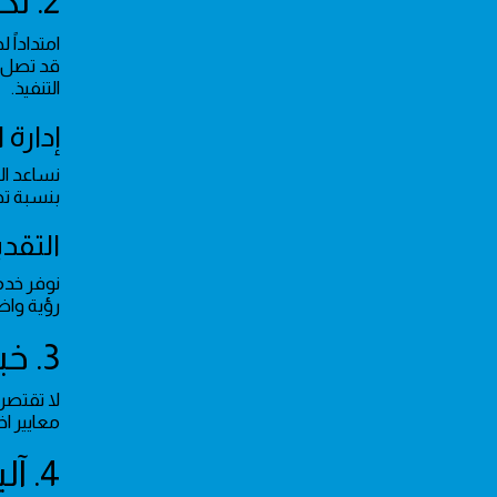
2. تكلفة تأسيس الكهرباء في حي قرطبة
التنفيذ.
إدارة 
نساعد ا
بنسبة تصل إلى 15% مقارنة بالشراء الفردي، ويضمن ف
التقدي
نوفر خدم
رؤية واضح
3. خبرة ومصداقية الفنيين في الرياض
لا تقتصر
معايير اخ
4. آليات تقديم الخدمة الكهربائية الممتازة