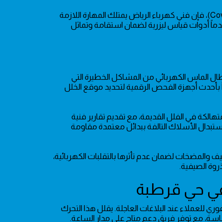
سواء كنت ترغب في تركيب نجف كلاسيكي أو أنظمة إضاءة مخفية (Cove Lighting)، فإن فني كهرباء الرياض يمتلك المهارة اللازمة
دماً أدوات قياس ليزرية لضمان استقامة وتماثل
 أعطال الماس الكهربائي من المشاكل الخطيرة التي
اً بأحدث أجهزة الفحص الرقمية لتحديد موقع الخلل
Voltage Drop) وترميم الشبكات المتهالكة في الفلل القديمة، مع تقديم تقارير فنية
ستبدال الأسلاك التالفة ببدائل معتمدة مقاومة
ف والمضخات لضمان عدم تأثرها بالتقلبات الكهربائية،
روة الصيفية.
فوري للعملاء عند البلاغات العاجلة. يقلل هذا التحرك
ساسة، مع توفر فريق دعم متاح على مدار الساعة.