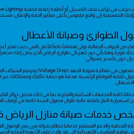
ؤيتك التصميمية إلى واقع ملموس بأعلى معايير الدقة والإتقان، مستخ
هاء من الجوانب الجمالية، نولي اهتماماً خاصاً للأمان الفني؛ حيث تعتبر
خلاً فورياً، وهنا يأتي دور كهربائي طوارئ الرياض الذي يصل إليك مجهز
ران دون تكسير عشوائي.
نحن متخصصون في معالجة هبوط الجهد (
ل كفاءة القواطع الرئيسية. هدفنا هو حماية عائلتك وممتلكاتك عبر ا
الاشتعال.
اتنا كافة المجمعات السكنية والتجارية، بما في ذلك فحص دوائر التكيي
 استمرارية التيار بكفاءة عالية طوال فصول السنة خاصة في أوقات الذ
جابة اللحظية والدعم الفنيتتميز خدماتنا بنظام جدولة مرن يتيح الوصول ال
ن تفاقم التماسات الكهربائية التي قد تؤدي لتلف الأجهزة المنزلية الح