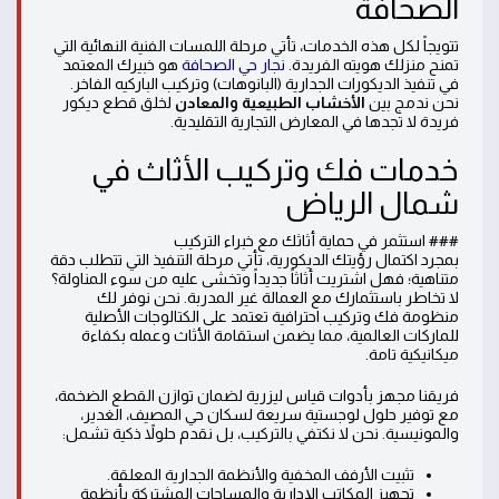
الصحافة
تتويجاً لكل هذه الخدمات، تأتي مرحلة اللمسات الفنية النهائية التي
تمنح منزلك هويته الفريدة.
نجار حي الصحافة
هو خبيرك المعتمد
في تنفيذ الديكورات الجدارية (البانوهات) وتركيب الباركيه الفاخر.
نحن ندمج بين
الأخشاب الطبيعية والمعادن
لخلق قطع ديكور
فريدة لا تجدها في المعارض التجارية التقليدية.
خدمات فك وتركيب الأثاث في
شمال الرياض
### استثمر في حماية أثاثك مع خبراء التركيب
بمجرد اكتمال رؤيتك الديكورية، تأتي مرحلة التنفيذ التي تتطلب دقة
متناهية؛ فهل اشتريت أثاثاً جديداً وتخشى عليه من سوء المناولة؟
لا تخاطر باستثمارك مع العمالة غير المدربة. نحن نوفر لك
منظومة فك وتركيب احترافية تعتمد على الكتالوجات الأصلية
للماركات العالمية، مما يضمن استقامة الأثاث وعمله بكفاءة
ميكانيكية تامة.
فريقنا مجهز بأدوات قياس ليزرية لضمان توازن القطع الضخمة،
مع توفير حلول لوجستية سريعة لسكان حي المصيف، الغدير،
والمونيسية. نحن لا نكتفي بالتركيب، بل نقدم حلولاً ذكية تشمل:
تثبيت الأرفف المخفية والأنظمة الجدارية المعلقة.
تجهيز المكاتب الإدارية والمساحات المشتركة بأنظمة