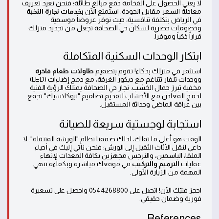
لا يعني الحصول على الفخامة دفع مبالغ طائلة؛ فنحن نعيد تعريف
معادلة السعر مقابل الجودة. استمتع الآن
بخدمات نجارة النخبة
في الرياض بتكلفة تنافسية، حيث نوفر عروضاً موسمية
وخصومات حصرية لسكان حي الصحافة تجعل من تجديد منزلك
قراراً ذكياً وموفراً.
ابتكار الوحدات السكنية المتكاملة
استثمر في منزلك بذكاء! نقوم بتصميم
طاولات طعام فاخرة
ووحدات تلفاز تتناغم مع ديكور الغرفة، مع دمج إضاءات (LED)
مخفية تبرز جمال الخشب. نجار حي الصحافة يمتلك الرؤية الفنية
لدمج المعادن مع الأخشاب لتقديم تصاميم "نيوكلاسيك" تجمع
بين عراقة الماضي وحداثة المستقبل.
استجابة لوجستية سريعة للصيانة
الوقت هو أغلى ما تملك، لذلك صممنا نظام "الورشة المتنقلة". لا
داعي لنقل الأثاث الثقيل إلى الورش؛ فنحن نأتي إليك في أحياء
الملقا، الياسمين، والنرجس مجهزين بكافة المعدات لإنهاء
عمليات
الترميم والتركيب
في موقعك مباشرة وبكفاءة تنهي
المهمة من الزيارة الأولى.
احجز فنيّك الآن! اتصل على 0544268800 واحصل على تسعيرة
فورية وضمان حقيقي.
References