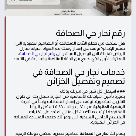
رقم نجار حي الصحافة
هل سئمت من قطع الأثاث المتهالكة أو التصاميم التقليدية التي
تفتقر للإبداع؟ توقف عن إهدار وقتك مع الهواة. صيانة منازل
الرياض تمنحك الآن الوصول المباشر إلى
رقم نجار حي الصحافة
،
المحترف الأول الذي يجمع بين الدقة المتناهية والسرعة في التنفيذ.
خدمات نجار حي الصحافة في
تصميم وتفصيل الخزائن
### استغل كل شبر في منزلك بذكاء
بمجرد تأمين احتياجاتك الأساسية من النجارة، ننتقل بك إلى حلول
التخزين المتطورة. توقف عن إهدار المساحات وابدأ في تجربة
الرفاهية الحقيقية
عبر ابتكار دواليب ذكية تستغل الزوايا
المفقودة لترتيب حياتك بشكل مثالي. نعتمد على
تقنيات
التقسيم الداخلي المبتكرة
التي توفر لك ضعف المساحة المعتادة
في الخزائن التقليدية.
يقدم لك
نجار حي الصحافة
تصاميم حصرية تعكس ذوقك الرفيع،