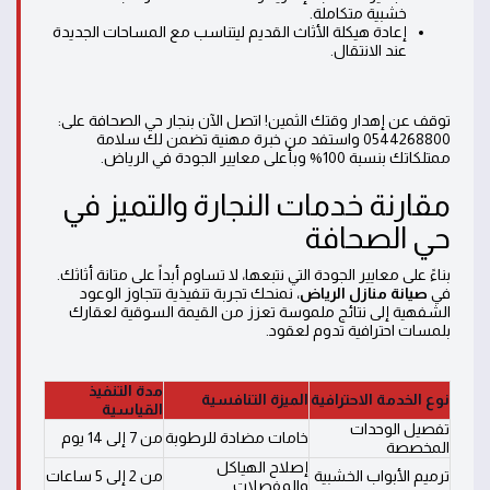
خشبية متكاملة.
إعادة هيكلة الأثاث القديم ليتناسب مع المساحات الجديدة
عند الانتقال.
توقف عن إهدار وقتك الثمين! اتصل الآن بنجار حي الصحافة على:
0544268800 واستفد من خبرة مهنية تضمن لك سلامة
ممتلكاتك بنسبة 100% وبأعلى معايير الجودة في الرياض.
مقارنة خدمات النجارة والتميز في
حي الصحافة
بناءً على معايير الجودة التي نتبعها، لا تساوم أبداً على متانة أثاثك.
في
صيانة منازل الرياض
، نمنحك تجربة تنفيذية تتجاوز الوعود
الشفهية إلى نتائج ملموسة تعزز من القيمة السوقية لعقارك
بلمسات احترافية تدوم لعقود.
مدة التنفيذ
نوع الخدمة الاحترافية
الميزة التنافسية
القياسية
تفصيل الوحدات
خامات مضادة للرطوبة
من 7 إلى 14 يوم
المخصصة
إصلاح الهياكل
ترميم الأبواب الخشبية
من 2 إلى 5 ساعات
والمفصلات