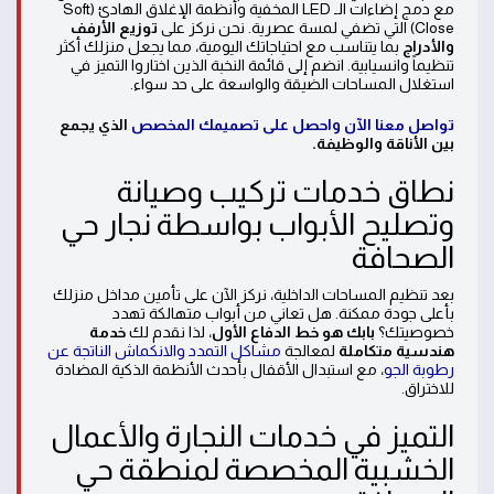
مع دمج إضاءات الـ LED المخفية وأنظمة الإغلاق الهادئ (Soft
Close) التي تضفي لمسة عصرية. نحن نركز على
توزيع الأرفف
والأدراج
بما يتناسب مع احتياجاتك اليومية، مما يجعل منزلك أكثر
تنظيماً وانسيابية. انضم إلى قائمة النخبة الذين اختاروا التميز في
استغلال المساحات الضيقة والواسعة على حد سواء.
تواصل معنا الآن واحصل على تصميمك المخصص
الذي يجمع
بين الأناقة والوظيفة.
نطاق خدمات تركيب وصيانة
وتصليح الأبواب بواسطة نجار حي
الصحافة
بعد تنظيم المساحات الداخلية، نركز الآن على تأمين مداخل منزلك
بأعلى جودة ممكنة. هل تعاني من أبواب متهالكة تهدد
خصوصيتك؟
بابك هو خط الدفاع الأول
، لذا نقدم لك
خدمة
هندسية متكاملة
لمعالجة
مشاكل التمدد والانكماش الناتجة عن
رطوبة الجو
، مع استبدال الأقفال بأحدث الأنظمة الذكية المضادة
للاختراق.
التميز في خدمات النجارة والأعمال
الخشبية المخصصة لمنطقة حي