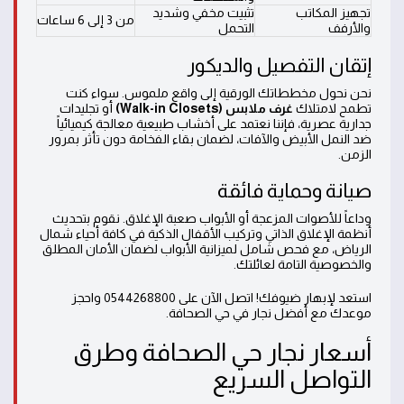
تجهيز المكاتب
تثبيت مخفي وشديد
من 3 إلى 6 ساعات
والأرفف
التحمل
إتقان التفصيل والديكور
نحن نحول مخططاتك الورقية إلى واقع ملموس. سواء كنت
تطمح لامتلاك
غرف ملابس (Walk-in Closets)
أو تجليدات
جدارية عصرية، فإننا نعتمد على أخشاب طبيعية معالجة كيميائياً
ضد النمل الأبيض والآفات، لضمان بقاء الفخامة دون تأثر بمرور
الزمن.
صيانة وحماية فائقة
وداعاً للأصوات المزعجة أو الأبواب صعبة الإغلاق. نقوم بتحديث
أنظمة الإغلاق الذاتي وتركيب الأقفال الذكية في كافة أحياء شمال
الرياض، مع فحص شامل لميزانية الأبواب لضمان الأمان المطلق
والخصوصية التامة لعائلتك.
استعد لإبهار ضيوفك! اتصل الآن على 0544268800 واحجز
موعدك مع أفضل نجار في حي الصحافة.
أسعار نجار حي الصحافة وطرق
التواصل السريع