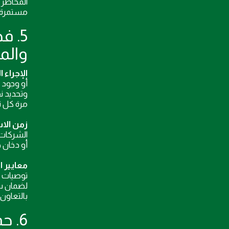
المخاطر 
مستمرة.
5. 
والم
الإجراء 
أو وجود ر
وتحديد ن
مرة كل ث
زمن الاس
أو دخان ظاهر. بالن
معايير ا
توصيات ف
لضمان سر
بالتعاون
6. حماية ضد الشبوك والحمايات بطرق وقائية