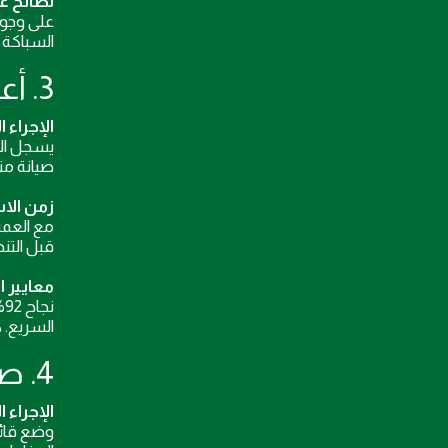
نصائح ع
على وجو
السباكة 
3. أعطال المكيفات وطرق التبريد السريع
الإجراء 
يسجل الف
صيانة من
زمن الاس
مع العمي
قبل التن
معايير ا
السريع. 
4. صيانة دورية للمناطق المشتركة في العقارات
الإجراء 
وضع قائ