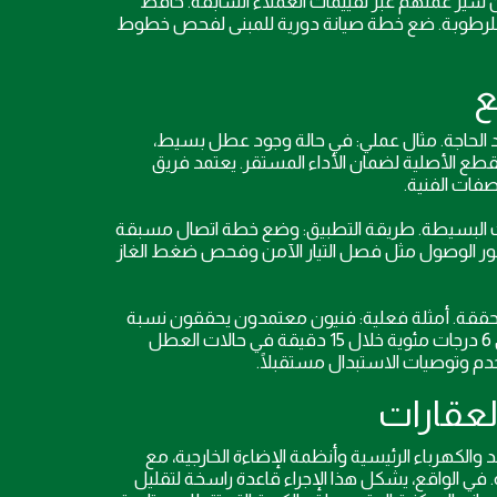
سير عملهم عبر تقييمات العملاء السابقة. حافظ
رطوبة. ضع خطة صيانة دورية للمبنى لفحص خطوط
 الحاجة. مثال عملي: في حالة وجود عطل بسيط،
قطع الأصلية لضمان الأداء المستقر. يعتمد فريق
فات الفنية.
ي في الحالات البسيطة. طريقة التطبيق: وضع خطة اتصال مسبقة
 فور الوصول مثل فصل التيار الآمن وفحص ضغط الغاز
 المحققة. أمثلة فعلية: فنيون معتمدون يحققون نسبة
نجاح 92% من المحاولة الأولى عند اكتشاف الانسدادات الصغيرة، وتبريد يصل إلى 6 درجات مئوية خلال 15 دقيقة في حالات العطل
خدم وتوصيات الاستبدال مستقبلًا.
لكهرباء الرئيسية وأنظمة الإضاءة الخارجية، مع
 في الواقع، يشكل هذا الإجراء قاعدة راسخة لتقليل