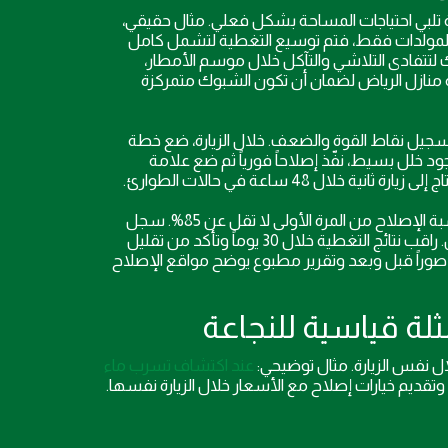
تلبي احتياجات المساحة بشكل فعلي. مثال حقيقي،
للمولدات فقط، فتم توسيع التغطية لتشمل كامل
 لتتفادى التلاشي والتآكل خلال موسم الأمطار،
 منازل الرياض لضمان أن تكون الشبوك متمركزة
فصل خلال 30, 45 دقيقة مع تسجيل نقاط القوة والضعف. خلال الزيارة، ضع خطة
د خلل بسيط، نفّذ إصلاحاً فورياً ثم ضع علامة
 48 ساعة في حالات الطوارئ.
تطبيق تدابير وقاية مُحكمة مع توثيق كامل للمعاينة، وتحديد نسبة الإصلاح من المرة الأولى لا تقل عن 85%. سجل
جميع المعطيات في سجل الصيانة مع ذكر تاريخ التنفيذ، اسم الفني، ومدة العمل. راقب نتائج التغطية خلال 30 يوماً وتأكد من تقليل
دم صوراً قبل وبعد وتقرير مطبوع يوضح مواقع الإصلاح
عند اكتشاف تسرب ماء