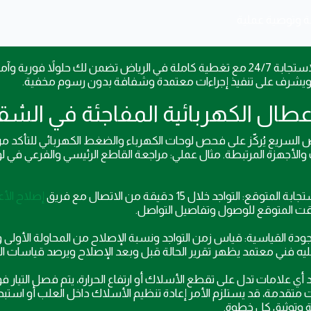
 وتوصية عملية
سرعة الاستجابة 24/7 مع تغطية كاملة في الرياض تضمن لك حلولاً ف
ويشرف على تنفيذ إجراءات معتمدة وشفافة بدون رسوم مخفية.
السريع يُركّز على فحص لوحات الكهرباء والضغط الكهربائي للتأكد م
والأجهزة المرتبطة. مثال عملي: مراجعة القاطع الرئيسي والفرعي في لو
لمتوقع: التواجد خلال 15 دقيقة من الاتصال مع فريق
إصلاح الأع
قت المتوقع للوصول وتفاصيل التواصل.
لجودة القياسية: قياس زمن التواجد ونسبة الإصلاح من المحاولة الأولى
ه فني معتمد يظهر تقرير الحالة قبل وبعد الإصلاح ويرصد قياسات التي
 أي علامات تدل على تقطع الأسلاك أو ارتفاع الحرارة، يتم فصل التيار ف
 متقدمة، قد يستلزم الأمر إعادة تنظيم الأسلاك داخل العلب أو استبدا
 وتوثيق كل خطوة.