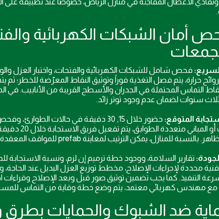
وتفادي الأعطال المفاجئة في منازل الرياض، خصوصاً عند تطبيقه على ال
فحص أمان الشبكات الكهربائية وال
جمعات
السريع:
فحص شامل للشبكات الكهربائية والفتحات، واختبار العزل وال
وائح حرارة، يتم فصل التغذية فوراً وتوثيق النقاط المعرّضة للخطر؛ ثم ي
قاط التماس المحتملة في الجدران والأسطح القريبة من الأنابيب. في الم
لاث سنوات لضمان عدم وجود توتر زائد.
تجابة المتوقع:
الشركات أو ال
سبة للمنازل، يمكن الترتيب لمعاينة prefab للمواقف المعقدة خلال نفس اليوم إذا تم الإبلاغ مبكراً.
لجودة:
نية محددة لإجراءات الإصلاح، مخطط توزيع العزل البديل عند الحاجة، 
عة التنفيذ. كما يجب تضمين توثيق صور قبل وبعد الإصلاح وقراءات اخت
 مع مهندس كهربائي معتمد، يتم وضع خطة وقاية من التماس للمستأجرين 