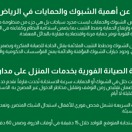
عن أهمية الشبوك والحمايات في الرياض
ض، الشبوك والحمايات ليست مجرد سياجات بل هي جزء من منظومة حماية 
 وارتفاع الحماية ونمط التثبيت بما يضمن استدامة النظام وكفاءته في ا
 القوية توفر حماية مرنة واقتصادية مقارنة بالبدائل المعقدة.
ن الشبوك وخطط التثبيت الملائمة يقلل الحاجة للصيانة المتكررة ويضم
 وجود خيارات الشبوك المؤقتة والدائمة يمنح المؤسسات الحكومية وا
الصيانة الفورية بخدمات المنزل على مدار 24 ساع
ضمان تقليص زمن التوقف وتقليل مخاطر الدخول غير المصرح به. الاستج
لة لا أيام.
ت السريعة تشمل فحص فوري للأقفال، استبدال الشبك المتضرر، وتعدي
سيئة.
واجد خلال 15 دقيقة في أوقات الذروة، وضمن 60 دقيقة في الحالات العامة حسب الموقع والضرر.