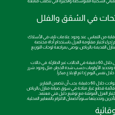
مباني السكنية المتوسطة والكبيرة التي تتطلب متابعة
فتحات في الشقق والفلل
وقاية من التماس. عند وجود علامات تلف في الأسلاك
تم إجراء اختبار مقاومة العزل باستخدام أداة مختصة
نازل القديمة بالرياض، يوصى بمراجعة لوحات التوزيع
حضور خلال 15, 30 دقيقة في حالات الطوارئ، وفحص خلال 60 دقيقة في الحالات غير الطارئة. في حالات
مباني متعددة الطوابق، يتم تفعيل فريق الاستجابة خلال 20 دقيقة وتحديد الأولويات حسب شدة الخطر، مثل وجود شرر
تقارير السلامة، ووجود خطة ترميم إن لزم، ونسبة الاستجابة للحوادث خلال 60 دقيقة. يجب أن تتضمن التقارير:
وقائمة قطع غيار متاحة في سوق صيانة منازل بالرياض
بار العزل الموثقة مع توقيع دليل فني معتمد.
وتحديثها سنوياً لضمان الالتزام بالمعايير المحلية.