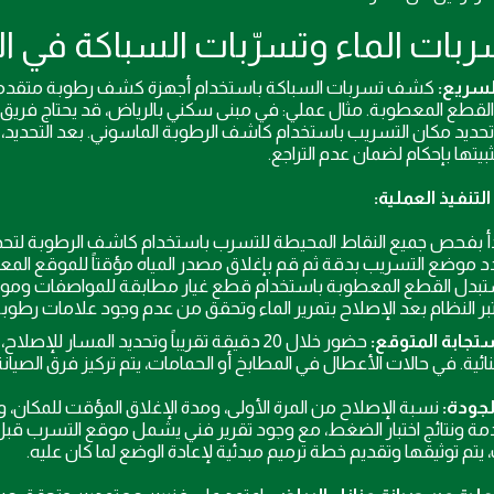
السريع:
كشف تسربات السباكة باستخدام أجهزة كشف رطوبة متقدمة 
 القطع المعطوبة. مثال عملي: في مبنى سكني بالرياض، قد يحتاج فريق 
وتحديد مكان التسريب باستخدام كاشف الرطوبة الماسوني. بعد التحديد، 
بيتها بإحكام لضمان عدم التراجع.
تنفيذ العملية:
دأ بفحص جميع النقاط المحيطة للتسرب باستخدام كاشف الرطوبة لتحديد
د موضع التسريب بدقة ثم قم بإغلاق مصدر المياه مؤقتاً للموقع المعي
تبدل القطع المعطوبة باستخدام قطع غيار مطابقة للمواصفات ومواد 
تبر النظام بعد الإصلاح بتمرير الماء وتحقق من عدم وجود علامات رطوبة
تجابة المتوقع:
حضور خلال 20 دقيقة تقريباً وتحديد المسار 
لنائية. في حالات الأعطال في المطابخ أو الحمامات، يتم تركيز فرق الصي
لجودة:
نسبة الإصلاح من المرة الأولى، ومدة الإغلاق المؤقت للمكان، 
ة ونتائج اختبار الضغط، مع وجود تقرير فني يشمل موقع التسرب قبل
 يتم توثيقها وتقديم خطة ترميم مبدئية لإعادة الوضع لما كان عليه.