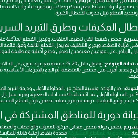
ملية من صيانة منازل الرياض:
اعتمد على فنيين معتمدين وتحقق من 
د صندوق أدوات بسيط يضم مفك وصلات ومجموعة أدوات كاشفة لل
وتجديد القطع قبل حدوث الأعطال الكبيرة.
السريع:
فحص ضغط الغاز، تنظيف الملفات، وتبديل القطع المتآكلة عند
ني قراءة الضغط ويجري التنظيف ثم يبدل القطع التالفة وفق قائمة ال
ازل الرياض على موزعين معتمدين لضمان قطع أصلية ومطابقة للمواص
تجابة المتوقع:
وصول خلال 20, 25 دقيقة مع تبريد فور
ل وتحديد أقرب فني مختص بالمنطقة، ثم البدء بالإجراءات الأساسية
ظيف.
لجودة:
زمن التواجد، ونسبة النجاح من المحاولة الأولى، ودرجة التبريد
كما يتم توثيق القياسات وتقديم تقرير صيانة يتضمن تاريخ القطع المست
السريع
يتضمن جولة فحص ميداني مركزة للممرات والواجهات والمصاعد وا
مة
صيانة دورية للمناطق المشتركة
محددة بنقاط زمنية قابلة للمتابعة.