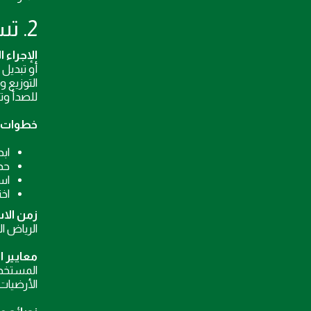
2. تسربات الماء وتسرّبات السباكة في الشقق والفلل والمجمعات
الإجراء 
أو تبديل
التوزيع 
للصدأ وتث
خطوات ال
اب
حد
اس
اخ
زمن الاس
الرياض ا
معايير ا
المستخدم
الأرضيات،