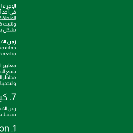
الإجراء 
في أحد أ
المنطقة 
وتثبيت ق
بشكل يمن
زمن الاس
حماية مك
متابعة خلال
معايير ا
مخاطر ال
والتحديثا
7. كيف تختار شركة صيانة موثوقة مع أمثلة قياسية للنجاعة
زمن الاستجابة المتو
بسيط في غرفة ال
1. Introduction