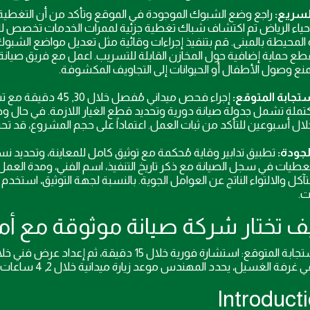
السريع:
راجع وضع الشبوك الموجودة في الموقع وتأكد من أن التغطية 
حياء الرياض تم اكتشاف شباك تغطية جزئية لممرات الخدمات تخصص 
المحيطة بالمبنى. قم بتنفيذ إجراءات وقائية مثل تعديل مواضع الشبوك
طع حماية إضافية حول المخازن القابلة للتسريب. اعمل مع فريق صيانة
ع وصول الأطفال أو الحيوانات إلى التجاويف المكشوفة.
تجابة المتوقع:
إجراء فحص ميداني مُ
تملة تشمل جدولة صيانة دورية وتحديد قطع الغيار اللازمة. في حال وجو
 أسبوعين للتأكد من ثبات العمل. اعتماداً على حجم المشروع، قد تحتاج إلى زيارة ثانية خلال
لجودة:
تآكل والالتواء الناتج عن العوامل الجوية. بالنسبة لجهة التوثيق، استخ
ت.
قع: استشارة فورية خلال 15 دقيقة، ثم إعداد عرض فني خلال نفس الزيارة. مثال توضيحي:
غسيل، يحدد المهندس موعد زيارة ميدانية خلال 2, 4 ساعات وتقديم خيارات إصلاح مع الأسعار خلال الزيارة نفسها.