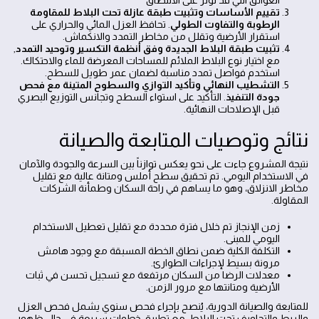
العوائق التي قد تؤثر على الالتصاق
تقييم الأساسات وتثبيت طبقة عازلة تحت البلاط للمقاومة
الرطوبة والتفاوت الطولي
. تحافظ العزل المائي والحراري على
استقرار الأرضية وتقلل من مخاطر التمدد والانكماش.
تثبيت طبقة البلاط الجديدة وفق أنظمة التكسير وتوحيد التمدد
,
مع اختيار نوع البلاط الملائم للمساحات المعرضة للماء والاحتكاك.
استخدم فواصل تمدد مناسبة لضمان عمر طويل للسطح.
التشطيب النهائي وتأكيد التوازي والسطوح المتينة مع فحص
جودة التنفيذ
. التأكيد على استواء السطح وتجانس التوزيع البصري
قبل الإصلاحات النهائية.
نتائج وتوصيات المتابعة والصيانة
نتيجة المشروع جاءت على نحو يعكس توازناً بين السرعة والجودة والآمان
في الاستخدام اليومي. تم تحقيق سطح أملس ومتانة عالية مع تقليل
مخاطر الانزلاق، وهو ما يساهم في راحة السكان وطمأنة الشركات
المقاولة.
زمن الإنجاز تم خلال فترة محددة مع تقليل تعطيل الاستخدام
اليومي للمبنى.
التكلفة الكلية ضمن نطاق الخطة المسبقة مع وجود هامش
مرونة بسيط لإجراءات الطوارئ.
معدلات الرضا من السكان مرتفعة مع تسجيل تحسن في ثبات
الأرضية ومتانتها مع مرور الزمن.
للمتابعة والصيانة الدورية، يُنصح بإجراء فحص سنوي يشمل فحص العزل
والربط والتجاويف تحت البلاط، مع تطبيق خطوات سريعة في حال ظهور