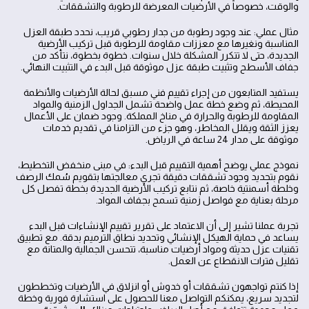
والوقت، خصوصاً في الأرضيات المعرضة للرطوبة والتشققات.
مثال عملي: عند وجود رطوبة من جدار رطوبي قريب، نحدد طبقة العزل
المناسبة ونغيرها مع معززات مقاومة للرطوبة قبل تركيب الأرضية
الجديدة، حتى لا تتكرر المشكلة خلال سنوات. خطوة بخطوة، نتأكد من
جفاف الأسطح وتثبيت طبقة عزل موثوقة قبل البدء في التثبيت النهائي.
يستفيد المتابعون من إجراء تقييم فني مسبق لحالة الأرضيات والأنظمة
المحيطة، ثم وضع خطة عمل واضحة تشمل الجداول الزمنية والمواد
المقاومة للرطوبة والحرارة في مناخ المملكة. وجود ضمان على الأعمال
يعزز الثقة ويقلل المخاطر، وهو جزء من التزامنا في تقديم خدمات
موثوقة على مدار 24 ساعة في الرياض.
نموذج عملي يوضح أهمية التقييم قبل البدء: في مبنى منخفض التخطيط،
نقوم بتحديد وجود تشققات دقيقة تجري معالجتها بتقويم سُمك الرصف
وخلطة أسمنتية خاصة، ثم نتابع تركيب الأرضية الجديدة بخطة تفصل كل
مرحلة بعناية مع فواصل زمنية تسمح بجفاف المواد.
تجربة عملنا تشير إلى أن الاعتماد على تقرير تقييم الإنشاءات قبل البدء
يساعد في حماية الهيكل الإنشائي وتحديد نطاق الترميم بدقة. مع تطبيق
تقنيات عزل حديثة ومواد أرضيات مناسبة، تتحسن الجمالية والمتانة مع
تقليل فترات الانقطاع عن العمل.
إذا كنتم تواجهون تشققات أو خدوش أو انزلاق في الأرضيات وتخططون
لتجديد سريع، يمكنكم التواصل معنا للحصول على استشارة فورية وخطة