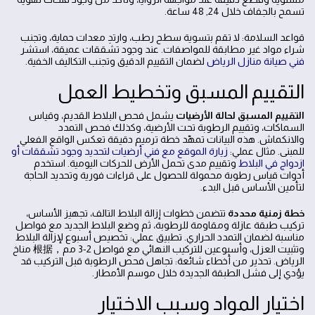
تسمح بالجفاف خلال 24, 48 ساعة.
قواعد السلامة: لا تقم بتسوية سطح رطب، وارتدِ معدات حماية، وتجنب
شراء مواد غير مطابقة للمواصفات. عند وجود تشققات عميقة، استشر
فني صيانة منازل الرياض
لضمان التقييم الدقيق وتجنب التكاليف الخفية.
التقييم المسبق وتخطيط العمل
التقييم المسبق لحالة الأرضيات
يشمل فحص البلاط القديم، وقياس
السماكات، وتقييم الرطوبة تحت الأرضية، وكذلك فحص التمدد
والانكماش. هذه البيانات تمهّد خطة ترميم دقيقة تعكس الواقع الفعلي
للمبنى. مثال عملي:
زيارة الموقع مع فني أرضيات لتحديد وجود تشققات أو
ازدواج في البلاط
وتقييم مدى تحمل الأرض للحركات اليومية. استخدم
أدوات قياس رطوبة محمولة للحصول على قراءات فورية وتحديد الحاجة
لتأمين الأساس قبل البدء.
خطة زمنية محددة
تتضمن خطوات إزالة البلاط التالف، تجهيز الأساس،
تركيب طبقة عازلة ومقاومة للرطوبة، ثم وضع البلاط الجديد مع فواصل
مناسبة لضمان التمدد الحراري. تطبيق عملي: تخصيص أسبوع لإزالة البلاط
وتثبيت العزل، وأسبوعين للتركيب النهائي مع فواصل 2-3 مم，根据 مناخ
الرياض. تحذير من أخطاء شائعة: تجاهل فحص الرطوبة قبل التركيب قد
يؤدي إلى فشل الطبقة الجديدة خلال موسم الأمطار.
اختيار المواد وسبب الاختيار