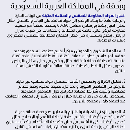
وبدقة في المملكة العربية السعودية
اختيار المواد المقاومة للطقس والصناعة المتينة
في البيئات الحارة
والرطبة عادةً ما يحتاج الوضع إلى مواد تحافظ على الثبات والالتصاق. مثال
عملي: اختيار بلاط بورسلان مقاس 60x60 بسطح مطفأ مع تصنيف
مقاومة انزلاق عالي، خاصة في المطابخ والحمامات. في صيانة منازل
الرياض، يُنصح باستشارة فني محلي لضمان المطابقة للطقس الصحراوي
وتغيرات الرطوبة.
2. معالجة الشقوق والخدوش مبكراً
تقييم خطوط الشقوق وتحديد
عمقها أمر حاسم. خطوات عملية: تنظيف المنطقة، تطبيق ماده تعبئة
مناسبة، ثم طبقة حماية شفافة. مثال واقعي في مبنى سكني بالرياض:
معجون صقل للبلاط وتغطية بطبقة نهائية مقاومة للخدش لمدة
سنتين.
3. تقليل الانزلاق وتحسين الثبات
استعمل مواد سطحية غير قابلة
للانزلاق في المناطق الحيوية والمداخل. نصيحة عملية: وضع حصائر
مطاطية وتثبيت شرائط مضادة للانزلاق حول المناطق المعرضة
للسقوط. بيانات من خبراء صيانة منازل الرياض تشير إلى انخفاض الحوادث
عند اعتماد حلول مضادة للانزلاق.
4. الجدول الزمني للصيانة والالتزام بالمعايير
ضع خطة صيانة دورية
تتضمن فحص الأرضيات وتقييم الحاجة لإعادة التلميع أو الإصلاح. مثال:
فحص الأرضيات كل 6 أشهر في مبانٍ متعددة الاستخدام، وتحديث سنوي
للطلاء الواقي وإعادة الملء إذا لزم. هذه الإجراءات تساعد في تقليل