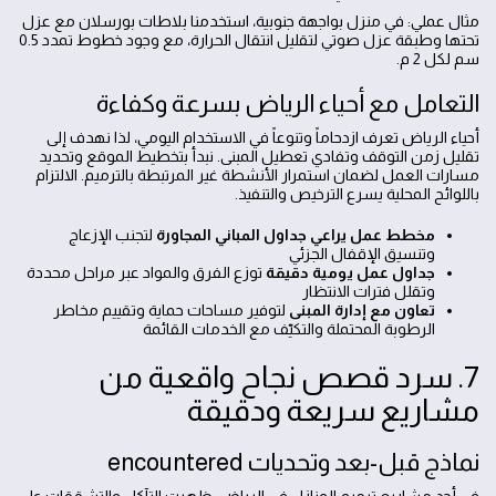
مثال عملي: في منزل بواجهة جنوبية، استخدمنا بلاطات بورسلان مع عزل
تحتها وطبقة عزل صوتي لتقليل انتقال الحرارة، مع وجود خطوط تمدد 0.5
سم لكل 2 م.
التعامل مع أحياء الرياض بسرعة وكفاءة
أحياء الرياض تعرف ازدحاماً وتنوعاً في الاستخدام اليومي، لذا نهدف إلى
تقليل زمن التوقف وتفادي تعطيل المبنى. نبدأ بتخطيط الموقع وتحديد
مسارات العمل لضمان استمرار الأنشطة غير المرتبطة بالترميم. الالتزام
باللوائح المحلية يسرع الترخيص والتنفيذ.
مخطط عمل يراعي جداول المباني المجاورة
لتجنب الإزعاج
وتنسيق الإقفال الجزئي
جداول عمل يومية دقيقة
توزع الفرق والمواد عبر مراحل محددة
وتقلل فترات الانتظار
تعاون مع إدارة المبنى
لتوفير مساحات حماية وتقييم مخاطر
الرطوبة المحتملة والتكيّف مع الخدمات القائمة
7. سرد قصص نجاح واقعية من
مشاريع سريعة ودقيقة
نماذج قبل-بعد وتحديات encountered