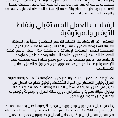
تشققات جديدة أو تغير بيئي يؤثر على الأرضية. كما يوصى بتحديث خطط
الصيانة وفق تغيّرات المناخ والأنظمة الإنشائية المحيطة لضمان الاستدامة
والتوفير المستمر في التكلفة.
إرشادات العمل المستقبلي ونقاط
التوفير والموثوقية
الاستمرار في الاعتماد على تقنيات الترميم المعتمدة محلياً في المملكة
العربية السعودية يضمن الامتثال للمعايير وتنسيقاً فعّالاً مع الفرق
الهندسية لضمان السلامة الإنشائية والوظيفية. مثال عملي يوضح كيفية
التخطيط للمستقبل: فحص الطبقة السفلية وتحديد حلول مقاومة
للرطوبة قبل وضع طبقات جديدة، مع وضع خطة زمنية تفصيلية لفتح
الأرضية والتركيب التدريجي طبقة فوق أخرى مع توزيع العمل لتقليل
الانقطاعات.
نصائح عملية لتوفير التكاليف والرفع من الموثوقية تشمل مراجعة خيارات
العزل وتباين الأسعار بين المواد المختلفة، وتوثيق خطوات العمل في
تقرير فني قابل للمراجعة يسهّل المتابعة والصيانة. كما يُنصح باعتماد
جداول صيانة سنوية واستعراض دوري لحالة العزل والرطوبة وتوصيات
الإصلاح قبل حدوث أي تدهور.
إذا احتجت إلى دعم فوري وموثوق في تجديد الأرضية، اتصل بخدمة العملاء
على الرقم 0544268800. فريقنا جاهز للمساعدة بسرعة وبشفافية كاملة،
مع تقديم تقدير زمني وتكاليف خلال اتصال واحد وتوثيق خطوات العمل