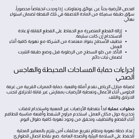
افحص الأرضية بحثاً عن عوائق وتفاوتات. إذا وجدت انخفاضاً محصوراً،
سوّق طبقة سميكة من المادة اللاصقة في تلك النقطة لضمان استواء
نهائي.
إزالة القطع المتضررة مع الحفاظ على القطع القابلة لإعادة
الاستخدام إن كانت سليمة.
تنظيف الأسطح بمواد معتمدة من الشركة مع تهوية كافية أثناء
العمل.
التأكد من خلو السطح من الرطوبة قبل وضع طبقة التثبيت
لضمان ثبات دائم.
إجراءات حماية المساحات المحيطة والهاجس
الصحي
لصيانة منازل الرياض نقدم أمثلة واقعية: حماية الممرات القريبة من غرفة
الجلوس أثناء الأعمال وتغطية الأرضيات بمفارش غير قابلة للانزلاق لتجنب
الانزلاق والتلف.
خطوات عملية
ابدأ بتغطية الأرضيات غير المعنية واستخدام لافتات
تحذيرية حول مكان العمل. استخدم مراوح الشفط وأقنعة مناسبة للطاقم
أثناء القطع والتنظيف، وتحقق من وجود تهوية كافية طوال اليوم.
إعداد خطة تهوية ونظام تفريغ مخلفات آمن يلتزم بالمعايير المحلية
للحفظ على السلامة البيئية والصحة العامة. ضع نقاط اتصال للطوارئ