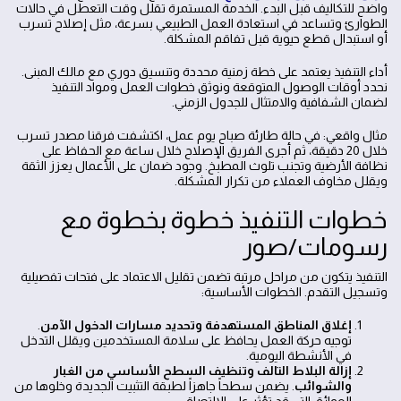
واضح للتكاليف قبل البدء. الخدمة المستمرة تقلل وقت التعطل في حالات
الطوارئ وتساعد في استعادة العمل الطبيعي بسرعة، مثل إصلاح تسرب
أو استبدال قطع حيوية قبل تفاقم المشكلة.
أداء التنفيذ يعتمد على خطة زمنية محددة وتنسيق دوري مع مالك المبنى.
نحدد أوقات الوصول المتوقعة ونوثق خطوات العمل ومواد التنفيذ
لضمان الشفافية والامتثال للجدول الزمني.
مثال واقعي: في حالة طارئة صباح يوم عمل، اكتشفت فرقنا مصدر تسرب
خلال 20 دقيقة، ثم أجرى الفريق الإصلاح خلال ساعة مع الحفاظ على
نظافة الأرضية وتجنب تلوث المطبخ. وجود ضمان على الأعمال يعزز الثقة
ويقلل مخاوف العملاء من تكرار المشكلة.
خطوات التنفيذ خطوة بخطوة مع
رسومات/صور
التنفيذ يتكون من مراحل مرتبة تضمن تقليل الاعتماد على فتحات تفصيلية
وتسجيل التقدم. الخطوات الأساسية:
إغلاق المناطق المستهدفة وتحديد مسارات الدخول الآمن
.
توجيه حركة العمل يحافظ على سلامة المستخدمين ويقلل التدخل
في الأنشطة اليومية.
إزالة البلاط التالف وتنظيف السطح الأساسي من الغبار
والشوائب
. يضمن سطحاً جاهزاً لطبقة التثبيت الجديدة وخلوها من