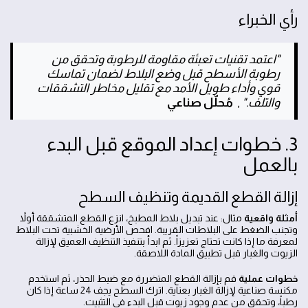
رأي الخبراء
"اعتمد تقنيات تعبئة مقاومة للرطوبة وتحقق من
رطوبة الأسطح قبل وضع البلاط لضمان تماسك
قوي وأداء طويل الأمد مع تقليل مخاطر التشققات
والتلف."
,
مُحلّل صناعي
3. خطوات إعداد الموقع قبل البدء
بالعمل
إزالة القطع القديمة وتنظيف السطح
أمثلة واقعية
مثال: عند تبديل بلاط المطبخ، انزع القطع المتشققة أولاً
وتجنب الضغط على البلاطات القريبة. افحص الأرضية الخشبية تحت البلاط
لمعرفة ما إذا كانت تحتاج تعزيزاً. ثم ابدأ بتنفيذ التنظيف العميق لإزالة
الزيوت والغبار قبل تطبيق المادة اللاصقة.
خطوات عملية
قم بإزالة القطع المتضررة مع ضبط الحذر، ثم استخدم
مكنسة صناعية لإزالة الغبار بعناية. اترك السطح يجف 24 ساعة إذا كان
رطباً، وتحقق من عدم وجود زيوت قبل البدء في التثبيت.