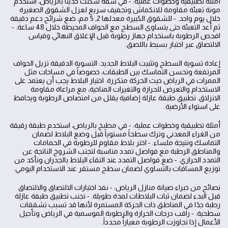
أمثلة تطبيقية وخطوات عملية: - في شقة سُكنت حديثاً بالرياض، استخدم
مونة تعبئة مقاومة للانكماش وتجفيف سريع لعزل الشقوق الصغيرة
خلال يوم واحد. - للشقوق الكبيرة معدلها 2, 5 مم، ضع شرائح دعم دقيقة
ثم أعد التعبئة حتى يتساوى السطح مع الحواف المحيطة خلال 48 ساعة. -
افحص الرطوبة باستخدام جهاز رطوبة قبل الإغلاق النهائي وقياس
الالتصاق عبر اختبار بسيط باللصق.
إعادة تسوية السطح وتثبيت البلاط الجديد: التسوية الدقيقة تزيل الحواف
المرتفعة وتحسن التماسك بين الطبقات، خصوصاً في مساحات مثل
الممرات في الرياض حيث الحركة متكررة. اختيار البلاط يجب أن يعتمد على
الاستخدام والتعرض للحرارة والتغيرات المناخية، مع مراعاة مقاومة
الانزلاق. تطبيق طبقة عازلة إضافية يقلل من امتصاص الرطوبة ويحافظ
على استواء الأرضية.
أمثلة تطبيقية وخطوات عملية: - في مطبخ بالرياض، استخدم طبقة رقيقة
من الغراء المعدني وترك سطحاً مستوياً قبل وضع البلاط لضمان
التماسك ونتيجة ملساء. - اختر بلاط مقاوم للرطوبة في الحمامات
والمناطق الرطبة مع فواصل تمدد مناسبة لتجنب الشروخ الناتجة عن
التمدد الحراري. - ضع فواصل التمدد عند التقاء البلاط بالجدران وتأكد من
توزيع المسافات بالتساوي لضمان سطح مستقر عند الاستخدام اليومي.
نصائح من خبراء صيانة منازل الرياض: - نفذ اختبارات الالتصاق والالتصاق
قبل البدء لضمان ثبات البلاطات لمدة طويلة. - تجنب تطبيق طبقة عازلة
رطبة جدًا في المناطق ذات الحركة المستمرة لأنها قد تسبب تشققات
سطحية. - راقب درجات الحرارة والرطوبة الموسمية في الرياض وتأجيل
الأعمال إذا تجاوزت الرطوبة معياراً محدداً.