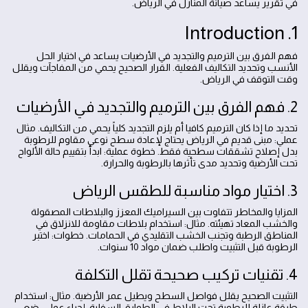
في تقرير يساعد صيانة المنازل في الرياض.
1. Introduction
فهم الفرق بين الترميم والتجديد في الأرضيات يساعد في اختيار الحل
الأنسب وتحديد التكاليف الفعلية. القرار الصحيح يحمي من المفاجآت ويقلل
وقت التوقف في الرياض.
2. فهم الفرق بين الترميم والتجديد في الأرضيات
تحديد ما إذا كان الترميم كافيا أم يلزم التجديد كلياً يحمي من التكاليف. مثال
عملي: مبنى قديم في الرياض يحتاج لإعادة سطح نوعي مقاوم للرطوبة
بدل إصلاح تشققات سطحية فقط. خطوة عملية: ابدأ بتقييم حالة الألواح
تحت الأرضية وتحديد مدى تأثرها بالرطوبة والحرارة.
3. اختيار مواد مناسبة للطقس الرياض
المزايا والمخاطر تتفاوت بين السيراميك المعزز والبلاطات المصقولة
والخشب المعاد تهيئته. مثال: استخدام بلاطات مقاومة للانزلاق في
المناطق الرطبة وتجنب الخشب التقليدي في الحمامات. خطوات: اختبر
الرطوبة قبل التثبيت واطلب ضمان مواد 10 سنوات.
4. تقنيات تركيب صحيحة تقلل التكلفة
التثبيت الصحيح يقلل فواصل السطح ويطيل عمر الأرضية. مثال: استخدام
طبقة عازلة للرطوبة تحت البلاط في الطوابق السفلية. إجراء عملي: ضع