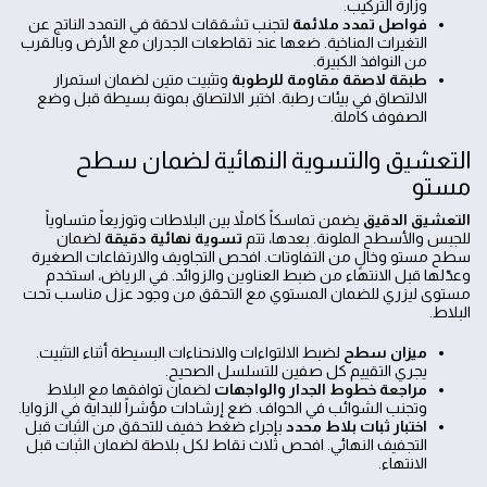
وزارة التركيب.
فواصل تمدد ملائمة
لتجنب تشققات لاحقة في التمدد الناتج عن
التغيرات المناخية. ضعها عند تقاطعات الجدران مع الأرض وبالقرب
من النوافذ الكبيرة.
طبقة لاصقة مقاومة للرطوبة
وتثبيت متين لضمان استمرار
الالتصاق في بيئات رطبة. اختبر الالتصاق بمونة بسيطة قبل وضع
الصفوف كاملة.
التعشيق والتسوية النهائية لضمان سطح
مستو
التعشيق الدقيق
يضمن تماسكاً كاملاً بين البلاطات وتوزيعاً متساوياً
للجبس والأسطح الملونة. بعدها، تتم
تسوية نهائية دقيقة
لضمان
سطح مستو وخالٍ من التفاوتات. افحص التجاويف والارتفاعات الصغيرة
وعدّلها قبل الانتهاء من ضبط العناوين والزوائد. في الرياض، استخدم
مستوى ليزري للضمان المستوي مع التحقق من وجود عزل مناسب تحت
البلاط.
ميزان سطح
لضبط الالتواءات والانحناءات البسيطة أثناء التثبيت.
يجري التقييم كل صفين للتسلسل الصحيح.
مراجعة خطوط الجدار والواجهات
لضمان توافقها مع البلاط
وتجنب الشوائب في الحواف. ضع إرشادات مؤشراً للبداية في الزوايا.
اختبار ثبات بلاط محدد
بإجراء ضغط خفيف للتحقق من الثبات قبل
التجفيف النهائي. افحص ثلاث نقاط لكل بلاطة لضمان الثبات قبل
الانتهاء.