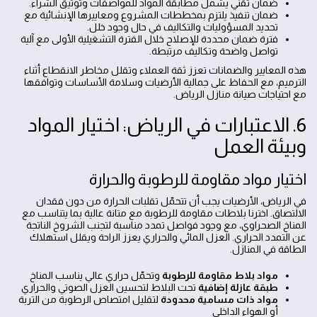
ضمان تقني يشمل مطابقة المواد للمواصفات وتوثيق الشراء.
ضمان تنفيذ يلتزم بمخططات المشروع ومعاييرها الإنشائية مع
تحديد المسؤوليات والتكاليف في حال وجود خلل.
فترة ضمان محددة للإصلاح خلال الفترة التشغيلية الأولى مع آلية
تواصل واضحة وتكاليف مرتبطة.
هذه المعايير والضمانات تعزز ثقة العملاء وتقلل مخاطر الانقطاع أثناء
الترميم، مع الحفاظ على جمالية الأرضيات وسلامة الأساسات وتوافقها
مع احتياجات صيانة منازل الرياض.
6. الاعتبارات في الرياض: اختيار المواد
وبيئة العمل
اختيار مواد مقاومة للرطوبة والحرارة
في الرياض، الأرضيات يجب أن تتحمّل تقلبات الحرارة من دون فقدان
الالتصاق. اخترنا بلاطات مقاومة للرطوبة مع متانة عالية بما يتناسب مع
المناخ الصحراوي، مع وجود فواصل تمدد مناسبة لتجنب الشروخ الناتجة
عن التمدد الحراري. العزل المائي والحراري يعزز الراحة ويقلل استهلاك
الطاقة في المنازل.
مواد بلاط مقاومة للرطوبة
وتحمّل حراري عالي يناسب المناخ
طبقة عازلة إضافية
تحت البلاط لتحسين العزل الصوتي والحراري
مواد ذات مسامية محدودة
لتقليل امتصاص الرطوبة من التربة
أو الهواء الداخلي