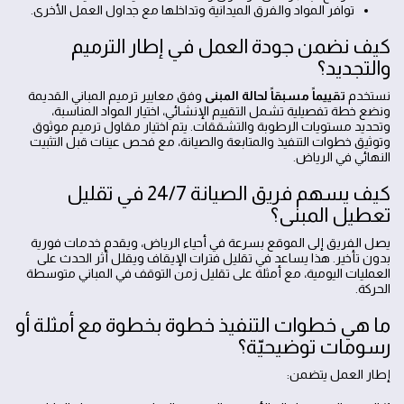
توافر المواد والفرق الميدانية وتداخلها مع جداول العمل الأخرى.
كيف نضمن جودة العمل في إطار الترميم
والتجديد؟
نستخدم
تقييماً مسبقاً لحالة المبنى
وفق معايير ترميم المباني القديمة
ونضع خطة تفصيلية تشمل التقييم الإنشائي، اختيار المواد المناسبة،
وتحديد مستويات الرطوبة والتشققات. يتم اختيار مقاول ترميم موثوق
وتوثيق خطوات التنفيذ والمتابعة والصيانة، مع فحص عينات قبل التثبيت
النهائي في الرياض.
كيف يسهم فريق الصيانة 24/7 في تقليل
تعطيل المبنى؟
يصل الفريق إلى الموقع بسرعة في أحياء الرياض، ويقدم خدمات فورية
بدون تأخير. هذا يساعد في تقليل فترات الإيقاف ويقلل أثر الحدث على
العمليات اليومية، مع أمثلة على تقليل زمن التوقف في المباني متوسطة
الحركة.
ما هي خطوات التنفيذ خطوة بخطوة مع أمثلة أو
رسومات توضيحيّة؟
إطار العمل يتضمن: