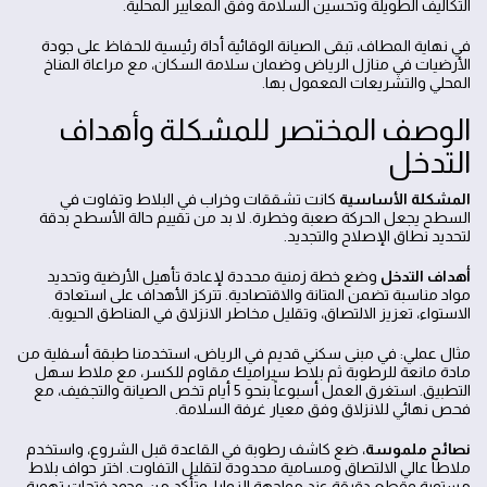
التكاليف الطويلة وتحسين السلامة وفق المعايير المحلية.
في نهاية المطاف، تبقى الصيانة الوقائية أداة رئيسية للحفاظ على جودة
الأرضيات في منازل الرياض وضمان سلامة السكان، مع مراعاة المناخ
المحلي والتشريعات المعمول بها.
الوصف المختصر للمشكلة وأهداف
التدخل
المشكلة الأساسية
كانت تشققات وخراب في البلاط وتفاوت في
السطح يجعل الحركة صعبة وخطرة. لا بد من تقييم حالة الأسطح بدقة
لتحديد نطاق الإصلاح والتجديد.
أهداف التدخل
وضع خطة زمنية محددة لإعادة تأهيل الأرضية وتحديد
مواد مناسبة تضمن المتانة والاقتصادية. تتركز الأهداف على استعادة
الاستواء، تعزيز الالتصاق، وتقليل مخاطر الانزلاق في المناطق الحيوية.
مثال عملي: في مبنى سكني قديم في الرياض، استخدمنا طبقة أسفلية من
مادة مانعة للرطوبة ثم بلاط سيراميك مقاوم للكسر، مع ملاط سهل
التطبيق. استغرق العمل أسبوعاً بنحو 5 أيام تخص الصيانة والتجفيف، مع
فحص نهائي للانزلاق وفق معيار غرفة السلامة.
نصائح ملموسة
، ضع كاشف رطوبة في القاعدة قبل الشروع، واستخدم
ملاطاً عالي الالتصاق ومسامية محدودة لتقليل التفاوت. اختر حواف بلاط
مستوية وقطع دقيقة عند مواجهة الزوايا، وتأكد من وجود فتحات تهوية