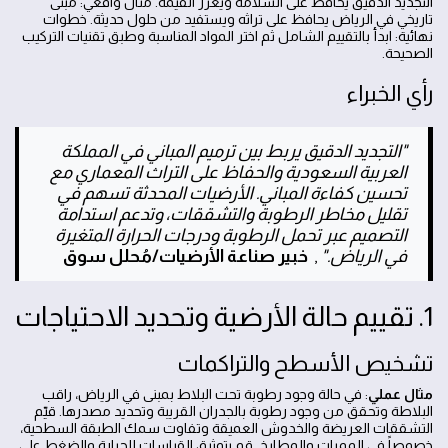
التجديد الدقيق يحافظ على السلامة ويعزز القيمة. مثال واقعي: مبنى
تاريخي في الرياض يحافظ على تراثه ويستفيد من حلول حديثة. خطوات
نهائية: ابدأ بالتقييم الشامل ثم اختر المواد المناسبة وطبق تقنيات التركيب
الصحيحة.
رأي الخبراء
"التجديد الدقيق يربط بين ترميم المباني في المملكة
العربية السعودية والحفاظ على التراث المعماري مع
تحسين كفاءة المباني. الأرضيات المحدثة تسهم في
تقليل مخاطر الرطوبة والتشققات، وتدعم استدامة
التصميم عبر تحمل الرطوبة ودرجات الحرارة المتغيرة
في الرياض."
,
خبير صناعة الأرضيات/مُحلل سوق
1. تقييم حالة الأرضية وتحديد الاحتياجات
تشخيص الأسطح والتراكمات
مثال عملي
: في حالة وجود رطوبة تحت البلاط بمبنى في الرياض، راقب
البلاطة وتحقق من وجود رطوبة بالجدران القريبة وتحديد مصدرها. قيّم
التشققات العريضة والخدوش العميقة وتفاوت سمك الطبقة السطحية،
خصوصاً في الممرات والمطابخ. قم بتوثيق القياسات للحرارة والضغط على