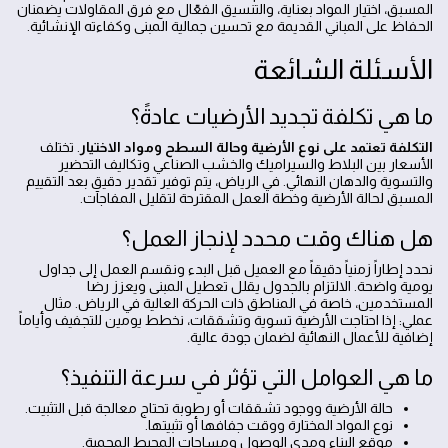
المسبق، اختيار المواد بعناية، والتنسيق الفعّال مع فرق المقاولات يضمنان
الحفاظ على المباني القديمة مع تحسين جمالية المبنى وكفاءته الإنشائية.
الأسئلة الشائعة
ما هي تكلفة تجديد الأرضيات عادةً؟
التكلفة تعتمد على نوع الأرضية وحالة السطح ومواد الاختيار
. تختلف
الأسعار بين البلاط والسيراميك والخشب الصناعي وتكاليف التحضير
والتسوية والدهان النهائي. في الرياض، يتم توفير تقدير دقيق بعد التقييم
المسبق لحالة الأرضية وخطة العمل المقترحة لتقليل المفاجآت.
هل هناك وقت محدد لإنجاز العمل؟
نحدد إطاراً زمنياً دقيقاً مع العميل قبل البدء ونقسم العمل إلى جداول
يومية واضحة. الالتزام بالجدول يقلل تعطيل المبنى ويعزز رضا
المستخدمين، خاصة في المناطق ذات الحركة العالية في الرياض. مثال
عملي: إذا احتاجت الأرضية تسوية وتشققات، نخطط يومين للتجفيف وأياماً
إضافية للأعمال النهائية لضمان جودة عالية.
ما هي العوامل التي تؤثر في سرعة التنفيذ؟
حالة الأرضية ووجود تشققات أو رطوبة تحتاج معالجة قبل التثبيت.
نوع المواد المختارة ووقت جفافها أو تثبيتها.
موقع البناء ومدى الوصول ومساحات المحيط المحمية.