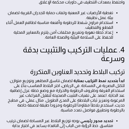
واحتفظ بمعدات التنظيف في حاويات محكمة الإغلاق.
تغطية الأرضيات غير المعنية ولفات حماية للجدران القريبة لضمان
بيئة عمل نظيفة.
استخدام مراوح شفط للرطوبة وأقنعة مناسبة لطاقم العمل أثناء
القطع والتنظيف.
إعداد خطة تهوية وتفريغ مخلفات آمن يلتزم بالمعايير المحلية
للحفظ على السلامة البيئية والصحة العامة.
4. عمليات التركيب والتثبيت بدقة
وسرعة
تركيب البلاط وتحديد العناوين المتكررة
ابدأ بتحديد نمط التركيب بعناية
لضمان تناسق المظهر وتوزيع متوازن
للكتل البصرية في المساحة. في الرياض، اختر البلاط المناسب بناءً على
استخدام الغرفة وظروف الرطوبة والحرارة مع وضع خطة عزل إضافية
عند الحاجة. اعتمد على تقنيات التثبيت الصحيحة لتقليل الفراغات غير
المرغوبة وتعزيز ثبات البلاطة على المدى الطويل. مثال عملي: في مطبخ
حديث، استخدم بلاطاً مقاوماً للرطوبة ومزوداً طبقة لاصقة خاصة
بالرطوبة وتطبيق فواصل تمدد مناسبة.
تحديد محور رئيسي
يوجه توزيع البلاط عبر المساحة لضمان ترتيب
متناسق. خط الرؤية من الباب إلى النافذة يساعد في اختيار بداية