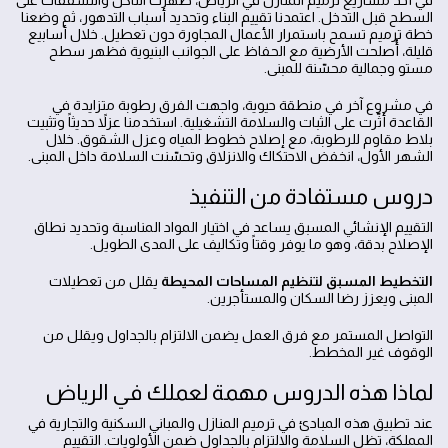
في أحد مشاريع ترميم المنازل في الرياض، ظهرت التآكل والتشققات على
السطح قبل التدخل. اعتمدنا تقييم البناء وتحديد أسباب التدهور، ثم وضعنا
خطة ترميم تسمح باستمرار الأعمال المجاورة دون تعطيل. خلال أسابيع
قليلة، أُصلحت الأرضية مع الحفاظ على الجوانب البنيوية فظهر سطح
مستو وجمالية محسّنة للمبنى.
في مشروع آخر في منطقة حيوية، واجهت الفرق رطوبة متزايدة في
القاعدة أثّرت على الثبات والسلامة التشغيلية. استخدمنا عزلاً حديثاً وتثبيت
بلاط مقاوم للرطوبة، مع إصلاح خطوط المياه وعزل الشقوق. خلال
الشهر الأول، انخفض الاحتكاك والانزلاق وتحسّنت السلامة داخل المبنى.
دروس مستفادة من التنفيذ
التقييم الإنشائي المسبق يساعد في اختيار المواد المناسبة وتحديد نطاق
الإصلاح بدقة، وهو ما يوفر وقتاً وتكاليف على المدى الطويل.
التخطيط المسبق لتنظيم المساحات المحيطة
يقلل من تعطيلات
المبنى ويعزز رضا السكان والمستأجرين.
التواصل المستمر مع فرق العمل يضمن الالتزام بالجداول ويقلل من
الوقوف غير المخطط.
لماذا هذه الدروس مهمة لعملك في الرياض
عند تطبيق هذه المبادئ في ترميم المنازل والمباني السكنية والتجارية في
المملكة، تظل السلامة والالتزام بالجداول ضمن الأولويات. التقييم