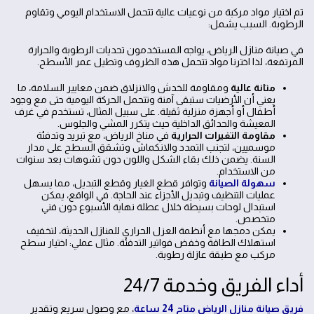
تم اختيار مواد مركبة من نوعيات عالية تتحمل الاستخدام اليومي وتقاوم
الرطوبة. السبب يشمل:
في صيانة منازل الرياض، يواجه المستخدمون تحديات الرطوبة والحرارة
المرتفعة، لذا اخترنا مواد تتحمل هذه الظروف وتطيل عمر الأسطح.
متانة عالية
ومقاومة للخدش والانزلاق ضمن معايير السلامة، ما
يعني أن الأرضيات ستبقى آمنة وتتحمل الحركة اليومية حتى مع وجود
أطفال أو أجهزة منزلية ثقيلة. على سبيل المثال، تستخدم في غرف
المعيشة والحدائق الداخلية حيث يتكرر المشي والجلوس.
مقاومة التغيرات الحرارية
في مناخ الرياض، مع تبريد وتدفئة
موسميين، لتجنب التمدد والانكماش وتشقق السطح على مدار
السنة. يضمن ذلك بقاء الشكل واللون دون تشوهات بعد سنوات
من الاستخدام.
سهولة الصيانة
وتوافر قطع الغيار وقطع التبديل، مما يسهل
عمليات التنظيف وتبديل الأجزاء عند الحاجة. في الواقع، يمكن
استبدال لوحات بسيطة خلال عطلة نهاية الأسبوع دون فني
متخصص.
يمكن دمجها مع أنظمة العزل الحراري للمنازل الحديثة، لتخفيف
استهلاك الطاقة وخفض فواتير التدفئة. مثال عملي: اختيار سطح
مركب مع طبقة عازلة رطوبة.
أداء الفريق وخدمة 24/7
فريق صيانة منازل الرياض متاح 24 ساعة
، مع وصول سريع وتقدير