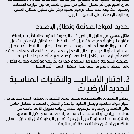
مدى أسبوعين ثم سجل النتائج في جدول للمقارنة بين خيارات الإصلاح
وتحديد التكاليف. ضع خطة ترميم عملية تركز على تقليل تعطّل المبنى
وتكاليف الإصلاح على المدى الطويل.
تحديد المواد الملائمة ونطاق الإصلاح
مثال عملي
: في منازل الرياض ذات الرطوبة المتوسطة، اختَر سيراميك
مقاوم للرطوبة مع طبقة عزل تحت البلاط. حدد نطاق الإصلاح ليشمل
الأساس والطبقة العازلة إن وجدت، إضافة إلى خيارات البلاط البديلة مثل
السيراميك أو البورسلان عالي التحمل. ناقش ما إذا كانت الترميمات الجزئية
كافية أم يلزم تبديل كامل لطبقة الأرضية، مع مراعاة درجات الحرارة
الصيفية الشديدة وتغيرها. استخدم مقارنة تكاليف/موثوقية طويلة الأجل،
وابدأ بخطة ترميم تدريجية تقلل تعطّل المبنى أثناء العمل.
2. اختيار الأساليب والتقنيات المناسبة
لتجديد الأرضيات
إصلاح الشقوق والتشققات: تحديد عمق الشقوق ونطاق التلف يساعد في
اختيار مواد مناسبة ويقلل الحاجة للإصلاح المتكرر. استخدم معادل مادي
عالي الالتصاق ومقاوم للرطوبة لضمان ثبات طويل الأمد خاصة في
مطابخ الرياض أو الحمامات. اعتمد تقنيات تعبئة تمنع تكرار التشقق
وتحقق سطحاً مستويتاً من أول مرة. فحص الرطوبة قبل الإغلاق النهائي
يقيك من تدشين طبقة جديدة غير ملتزمة.