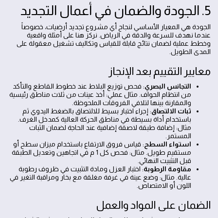
5. الجودة والضمان في أعمال التجديد
الجودة هي المعيار الأساسي لنجاح أي مشروع تجديد أرضيات، خصوصاً
عندما نهدف للسرعة والدقة في الرياض. نركز هنا على أمثلة واقعية
وخطط عملية لضمان نتائج قابلة للقياس وتكاليف تشغيل معقولة على
المدى الطويل.
معايير التقييم بعد الإنجاز
التجانس البصري
: فحص توزيع البلاط عند خطوط القاطع والتأكد
من انتظام الحواف. مثال عملي: أخذ عينات من ثلاث مناطق رئيسية
والمقارنة بينها لتلافي الفروقات الملحوظة.
ثبات الالتصاق
: إجراء اختبار بسيط للالتصاق بالضغط اليدوي ثم
باستخدام أداة بسيطة في مناطق الحركة العالية كمدخل الغرف.
مثال: إضافة طبقة لاصقة إضافية عند الحاجة لضمان الثبات
المستمر.
استواء السطح
: قياس فروق الارتفاع باستخدام ميزان سطح أو
مستقيم طويل. مثال: فحص كل 1 م في اتجاهين وتعديل الطبقة
قبل التثبيت النهائي.
مقاومة الرطوبة
: اختبار العزل ومادة التثبيت في ظروف رطوبة
عالية. مثال: وضع عينة في غرفة مغلقة مع بخار ومراقبة التغير في
اللون أو الامتصاص.
الضمان على المواد والعمل