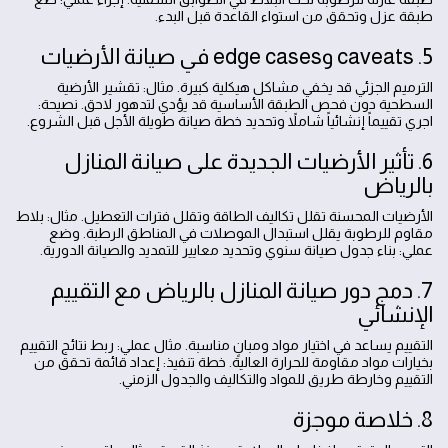
طبقة عزل وتحقق من استواء القاعدة قبل البدء.
5. caveats وedge cases في صيانة الأرضيات
الترميم الجزئي قد يخفي مشاكل هيكلية كبيرة. مثال: تقشير الأرضية
السطحية دون فحص الطبقة الأساسية قد يؤدي لتدهور لاحق. نصيحة:
اجري تقييماً إنشائياً شاملاً وتحديد خطة صيانة طويلة الأجل قبل الشروع.
6. تأثير الأرضيات الجديدة على صيانة المنازل
بالرياض
الأرضيات المحسنة تقلل تكاليف الطاقة وتقلل فترات التعطيل. مثال: بلاط
مقاوم للرطوبة يقلل استبدال الموصلات في المناطق الرطبة. وضع
عملي: بناء جدول صيانة سنوي وتحديد معايير للتمديد والصيانة الدورية.
7. دمج دور صيانة المنازل بالرياض مع التقييم
الإنشائي
التقييم يساعد في اختيار مواد ومبانٍ مناسبة. مثال عملي: ربط نتائج التقييم
بخيارات مواد مقاومة للحرارة العالية. خطة تنفيذ: إعداد قائمة تحقق من
التقييم وخارطة طريق للمواد والتكاليف والجدول الزمني.
8. خلاصة موجزة