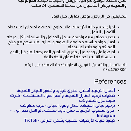
عمل محددة تتوافق مع أحياء الرياض واحتياجات مبناك.
الموثوقية
والسرعة
جزءان أساسيان من خدمتنا المستمرة 24 ساعة.
للمتابعين في الرياض، نوصي بما يلي قبل البدء:
إجراء تقييم حالة الأرضيات
والسطوح المحيطة لضمان الاستعداد
الأفضل للعمل.
تحديد خطة زمنية واضحة
تشمل الجداول والتسليمات لكل مرحلة.
اختيار مواد مناسبة مقاومة للرطوبة والحرارة بما ينسجم مع مناخ
المملكة وتوقعات الاستخدام.
احرصوا على وجود عزل فوري للمناطق المعرضة للماء قبل البدء
بسلسلة التثبيت الجديدة لضمان نتيجة دائمة.
للاستفسار والتنسيق الفوري، اتصلوا بخدمة العملاء على الرقم
0544268800.
References
أعمال الترميم: أفضل الطرق لتجديد وتجهيز المباني القديمة.
خطوات ترميم المنازل القديمة وأهم المواد المستخدمة - شركة
سيف عزل للمقاولات
ترميم مباني: استعادة جمال وقوة المباني - عرب مقاولات
⁨ فرق منسوب الأرضيات مش دايمًا مشكلة… لو الحل صح. لو ... -
Instagram
كيفية صيانة الأرضيات الخشبية بشكل احترافي - TikTok