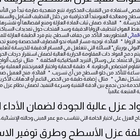
سطح ومعالجة العيوبتبدأ الاحترافية من خلال التنظيف الشامل والسنفرة 
لخرسانة. * الفائدة: ضمان ثبات المادة العازلة ومنع انفصالها أو تقشرها
 الهواء لتنظيف الزوايا الدقيقة وسد الفتحات حول تمديدات السباكة بمواد 
المائي
المتطوربعد التأكد من جفاف السطح، يتم فرد الطبقة العازلة للمي
ند الزوايا. * الفائدة: توجيه مسار المياه نحو المصارف المخصصة ومنع
يتم دمج المواد ذات المقاومة الحرارية العالية لضمان استقرار درجات الحرا
ل الاعتماد على وسائل التبريد الميكانيكية المكلفة. * مثال: تركيب ألواح 
الأوزان وتقاوم امتصاص الرطوبة. 4. طبقة الحماية واختبار الغ
مدة 48 ساعة للتأكد من خلو السطح من أي تسريب. * الفائدة: منح العميل ضم
شكل نهائي. * مثال: إضافة طبقة من الحصى الناعم أو الدهانات الأكريليك
دمة:نحن نجمع بين الدقة التقنية وسرعة التنفيذ، لضمان نظام عزل مت
المتبعة عالمياً.
ح العزل على اختيار الخامة التي تتناسب مع عمر المبنى وحالته الإنشائية