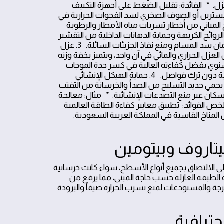
منزل. * الفائدة: تقليل الضغط على أجهزة التكييف
وليسترين أو الصوف الصخري لسد الفجوات الحرارية في
Water) يحمي العزل المائي أسطح المباني من أخطار تسربات مياه الأمطار والرطوبة
لروائح الكريهة وحماية الدهانات الداخلية من التقشير
وتلف الديكورات. * مثال: تطبيق طبقات من المواد الإيبوكسية أو البيتومين لضمان سد المسام ومنع نفاذ الجزيئات السائلة. 3. عزل
أنه يجمع بين العزل الحراري والمائي في آن واحد، ويتميز بخفة وزنه
ى 40% من استهلاك الكهرباء السنوي بفضل كفاءته العالية في كسر حدة الموجات
الحارة. * مثال: رش مادة البولي يوريثان التي تغطي الزوايا والوصلات بدقة متناهية دون ترك فواصل. 4. حماية الهيكل الإنشائي
طويل الأمد يحمي حديد التسليح من الصدأ والخرسانة من التفتت
لسكان عبر منع التصدعات الإنشائية. * مثال: معالجة
ص الفوائد: تطبيق معايير كفاءة الطاقة العالمية
المناخ القاسية في المملكة العربية السعودية.
ز هذا النوع بقدرته الفائقة على الالتصاق بجميع أنواع الأسطح، سواء كانت خرسانية
 الطبقة العازلة حسب حاجة المبنى، مما يرفع من
جة والمستودعات لمنع تسرب الحرارة صيفاً والبرودة