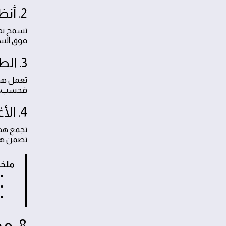
2. أنظمة الرش المتطورة (Spray Systems)
تسمح تقن
فوق السط
3. الطلاءات العاكسة للأشعة (Cool Roof Coatings)
فحسب، بل يقلل من 
4. الأغشية الهجينة (Hybrid Membranes)
تجمع هذه
تضمن هذه
ملخص
8. مقارنة بين أفضل مواد العزل المتاحة