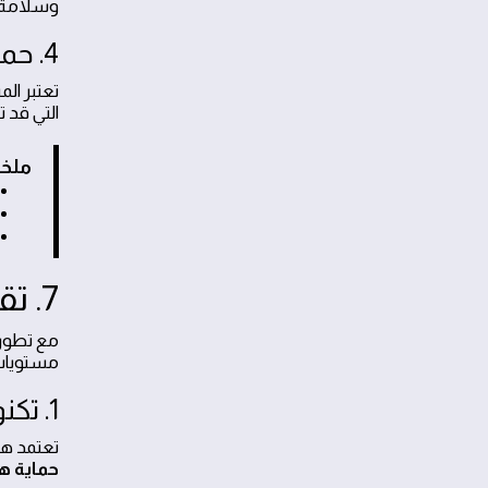
وسلامة ا
4. حماية التمديدات والدوائر الكهربائية (Electrical Safety)
تعتبر ال
التي قد 
ملخص
7. تقنيات العزل النانوية والحرارية الحديثة
مستويات
1. تكنولوجيا النانو الذكية (Nano-Technology)
تعتمد هذ
حماية ه