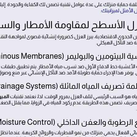
لفة حماية منزلك على عدة عوامل تقنية تضمن لك الكفاءة والجودة. إل
حل الأمثل لميزانيتك
:
عن الجدوى الاقتصادية، يبرز العزل كضرورة إنشائية قصوى لمواجهة التقلب
ة ضد التآكل الهيكلي.
الأغشية خط الدفاع الأول ضد تسرب مياه الأمطار. يتم تطبيق طبقات ع
 يوفر هذا الإجراء حماية طويلة الأمد ضد التآكل الإنشائي عبر منع وصول
ياه هو السبب الرئيسي لتلف العزل بمرور الوقت. لذا، نعتمد تقنيات
الميو
لتصريف. تضمن هذه الطريقة عدم ركود المياه في الزوايا، مما يقلل الض
مائي الفعال يحمي منزلك من نمو الفطريات والروائح الكريهة. عندما تظل 