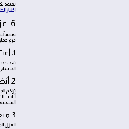
تعتمد تك
اختيار ال
6. عزل الأسطح لمقاومة الأمطار والسيول الموسمية
وبعيداً 
درع حماي
1. أغشية البيتومين والبوليمر (Bituminous Membranes)
تعد هذه 
الخرساني.
2. أنظمة تصريف المياه المائلة (Sloped Drainage Systems)
تراكم الم
أنابيب ا
السفلية.
3. منع الرطوبة والعفن الداخلي (Moisture Control)
العزل ال