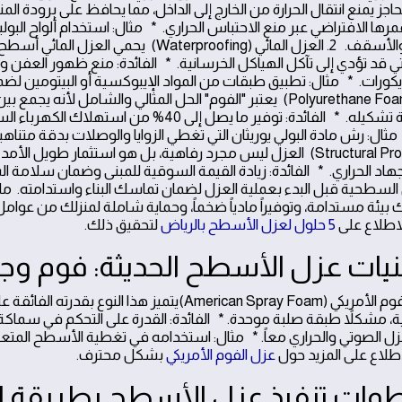
اجز يمنع انتقال الحرارة من الخارج إلى الداخل، مما يحافظ على برودة ال
مرها الافتراضي عبر منع الاحتباس الحراري. * مثال: استخدام ألواح الب
الجدران والأسقف. 2. العزل المائي (proofing
لتي قد تؤدي إلى تآكل الهياكل الخرسانية. * الفائدة: منع ظهور العفن وا
الفوم (Polyurethane Foam) يعتبر "الفوم" الحل المثالي والشامل ل
وسهولة تشكيله. * الفائدة: توفير ما يصل إل
(Structural Protection) العزل ليس مجرد رفاهية، بل هو استثمار 
إجهاد الحراري. * الفائدة: زيادة القيمة السوقية للمبنى وضمان سلامة ا
لسطحية قبل البدء بعملية العزل لضمان تماسك البناء واستدامته. ملخ
بيئة مستدامة، وتوفيراً مادياً ضخماً، وحماية شاملة لمنزلك من عوامل 
اطلاع على
5 حلول لعزل الأسطح بالرياض
لتحقيق ذلك.
1. عزل الفوم الأمريكي (American Spray Foam)يتمي
ة، مشكلاً طبقة صلبة موحدة. * الفائدة: القدرة على التحكم في سماكة
زل الصوتي والحراري معاً. * مثال: استخدامه في تغطية الأسطح المتعر
لاطلاع على المزيد حول
عزل الفوم الأمريكي
بشكل محترف.