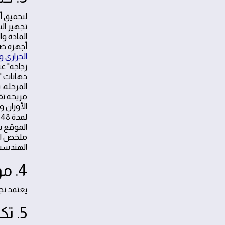
تجهيز ال
المادة وا
أجهزة ضغط
الحراري و
زجاجة" ع
المرحلة، 
مريحة تقل
ل
الموقع ب
ملخص الخ
الهندسية 
4. مواد عزل عالية الجودة لضمان الأداء الممتد
يعتمد نجا
5. تكلفة عزل الأسطح وطرق توفير الاستهلاك