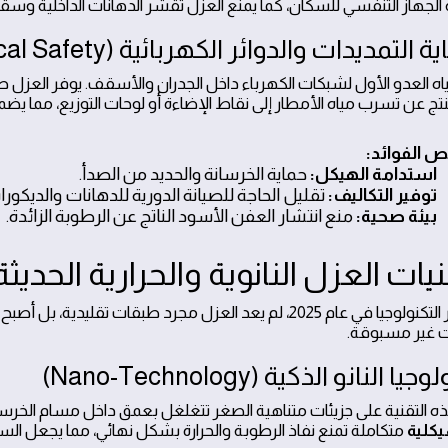
لجهاز التنفسي للسكان، كما يمنع العزل تقشر الدهانات الداخلية وسقوط
مياه العدو الأول لشبكات الكهرباء داخل الجدران والأسقف. يوفر العزل
تنتج عن تسرب مياه الأمطار إلى نقاط الإضاءة أو لوحات التوزيع، مما ي
 الفوائد:
استدامة الهيكل:
حماية الخرسانة والحديد من الصدأ.
توفير التكاليف:
تقليل الحاجة للصيانة الدورية للدهانات والديكورا
بيئة صحية:
منع انتشار العفن الأسود الناتج عن الرطوبة الزائدة.
مع تطور التكنولوجيا في عام 2025، لم يعد العزل مجرد طبقات ت
 غير مسبوقة.
ه التقنية على جزيئات متناهية الصغر تتغلغل بعمق داخل مسام الخرسانة
يكلية
متكاملة تمنع نفاذ الرطوبة والحرارة بشكل نهائي، مما يجعل ال