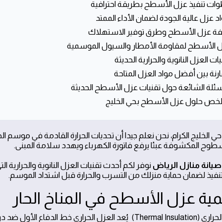
حي الخليج الكرام، نحن نعلم جيدا أن تحديات الحرارة القادمة في موسم ا
طوح المكشوفة عبئا يرفع فاتورة الكهرباء ويهدد سلامة المبنى.
صيانة منازل الرياض
نوفر لكم أحدث تقنيات العزل النانوية والحرارية ا
نفيذ لضمان حماية منزلك من التسرب والحرارة قبل اشتداد الموسم.
1. العزل الحراري (Thermal Insulation) يُعد العزل الحراري خ