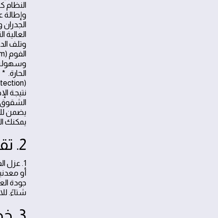
النظام كح
وإطالة ع
العالية ا
نتيجة ال
الشقوق ا
يضمن لك 
يمكنك ال
2. تقنيات عزل الأسطح الحديثة: فوم وجيتاروف وبيتومين
أو معدني
جودة الع
شتاءً. ل
3. خطوات تنفيذ عزل الأسطح بطريقة احترافية