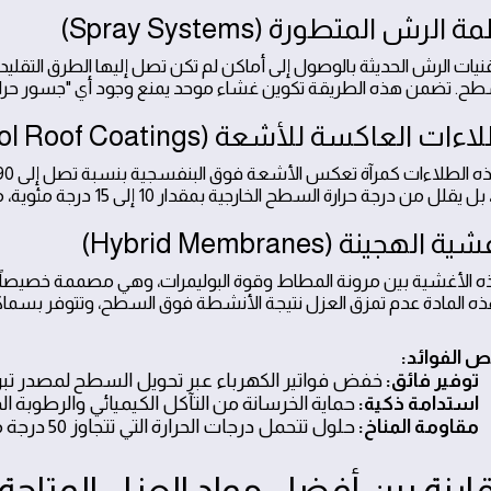
يات الرش الحديثة بالوصول إلى أماكن لم تكن تصل إليها الطرق التقليد
ح. تضمن هذه الطريقة تكوين غشاء موحد يمنع وجود أي "جسور حرارية
درجة حرارة السطح الخارجية بمقدار 10 إلى 15 درجة مئوية، مما يخفف الحمل الحراري على المبنى بالكامل.
 الأغشية بين مرونة المطاط وقوة البوليمرات، وهي مصممة خصيصاً 
 المادة عدم تمزق العزل نتيجة الأنشطة فوق السطح، وتتوفر بسماكات 
 الفوائد:
توفير فائق:
خفض فواتير الكهرباء عبر تحويل السطح لمصدر تبر
استدامة ذكية:
حماية الخرسانة من التآكل الكيميائي والرطوبة ال
مقاومة المناخ:
حلول تتحمل درجات الحرارة التي تتجاوز 50 درجة مئوية.