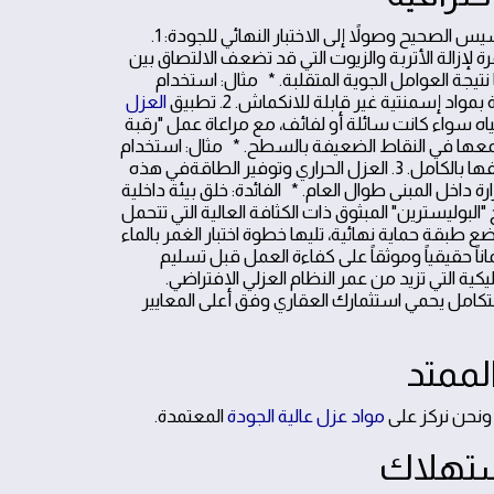
لتحقيق أقصى استفادة من التقنيات المذكورة، نتبع منهجية صارمة تبدأ من التأسيس الصحيح وصولاً إلى الاختبار النهائي للجودة: 1.
لإزالة الأتربة والزيوت التي قد تضعف الالتصاق بين
 نتيجة العوامل الجوية المتقلبة. * مثال: استخدام
إسمنتية غير قابلة للانكماش. 2. تطبيق
العزل
اه سواء كانت سائلة أو لفائف، مع مراعاة عمل "رقبة
 تجمعها في النقاط الضعيفة بالسطح. * مثال: استخدام
دهانات "البولي يوريثان" السائلة التي تتغلغل في المسام الدقيقة للخرسانة لتغليفها بالكامل. 3. العزل الحراري وتوفير الطاقةفي هذه
رة داخل المبنى طوال العام. * الفائدة: خلق بيئة داخلية
"البوليسترين" المبثوق ذات الكثافة العالية التي تتحمل
مرنختتم العملية بوضع طبقة حماية نهائية، تليها خطوة اختبار الغمر بالماء
اناً حقيقياً وموثقاً على كفاءة العمل قبل تسليم
ية التي تزيد من عمر النظام العزلي الافتراضي.
كامل يحمي استثمارك العقاري وفق أعلى المعايير
، ونحن نركز على
مواد عزل عالية الجودة
المعتمدة.