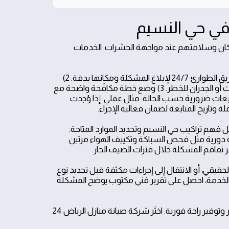
ي حي النسيم
السكان وسلامتهم عند مواجهة الحشرات. الخدمات
كيف تعمل الخدمة بشكل ملموس؟ خطوات عملية مبسطة: 1) التواصل مع فريق الطوارئ 24/7 لإبلاغ المشكلة ومكانها بدقة. 2)
وصول فريق تقني مجهّز بتقنيات رصد الحشرة وتقييم الموقع دون تعريض الأثاث أو الجدران للخطر. 3) وضع خطة مكافَحة واضحة مع
لى وتحديد متابعات ضرورية حسب الحالة. مثال عملي: إذا وُجدت
وتاريخ المتابعة لضمان فعالية الإجراء.
فهم تراكيب حي النسيم وتحديد الموارد المتاحة.
 دورية مثل فحص السباكة وتكييف الهواء مرتين
ر تفاقم المشكلة خلال فترات الصيف الحار.
قي، أو الانتقال إلى إجراءات مكثفة قبل تحديد نوع
 الخدمة، احصل على تقرير فني مكتوب يوضح المشكلة
خلاصة: الاستجابة الطارئة الموثوقة في حي النسيم تضمن تقليل مخاطر الانتشار وتوفير راحة فورية. اختَر شركة صيانة منازل الرياض 24