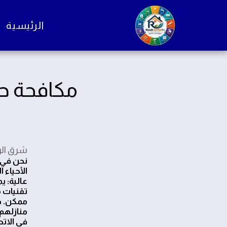
الرئيسية
مكافحة حش
شرق ال
الأحياء 
عالية: ي
تقنيات 
ممكن. ح
منازلهم 
في الاتصال بنا على 68800