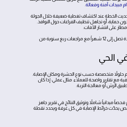
 مبيدات آمنة وفعالة
.
تحديث الخطة عند اكتشاف تغطية ضعيفة خلال الجولة
ن حماية، أو تجاهل تنظيف الفراغات حول النوافذ.
طار على انتشار الآفات.
ختاماً، يوصى بتقييم الوضع قبل وبعد المعالجة لضمان خلو المنزل من الآفات لمدة تصل إلى 12 شهراً مع مراجعات ربع سنوية من
ي الحي
 حلولاً متخصصة حسب نوع الحشرة ومكان الإصابة.
علية والشفافية مع تقارير واضحة للعملاء. مثال عملي: إذا كان
يق الرش أو معالجة التربة.
ً ميدانياً شاملاً وتوثيق النتائج في تقرير جاهز
 يحدّث خرائط الإصابة في كل غرفة ويحدد نقطة