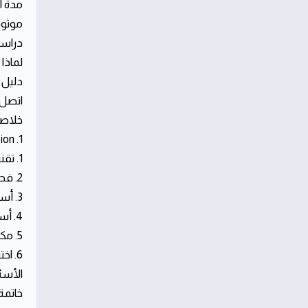
مدة ا
موثوق
دراسا
لماذا تخت
دليل 
اتصل 
خلاصة
1. Introduction
1. تقنيات الرش الآمنة المعتمدة في حي النسيم
2. فحص ميداني شامل لكشف مصدر الحشرة في المنزل
3. أساليب القضاء على الصراصير في حي النسيم
4. أساليب القضاء على النمل والبق في المنازل السكنية
5. مكافحة القوارض والآفات الغازية في حي النسيم
6. اختيار شركة مكافحة حشرات موثوقة في الرياض
الأسئ
خاتمة