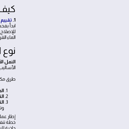
كيف 
1.
تقييم
ابدأ بفح
للإصلاح 
الماء الق
نوع 
النمل ا
الأساليب 
طرق مكا
ال
ال
ال
وت
إطار عمل