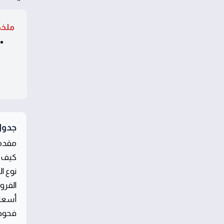
ملخ
جدول
مقدمة
كيف ن
نوع ا
الفرو
أسعار
فحوصا