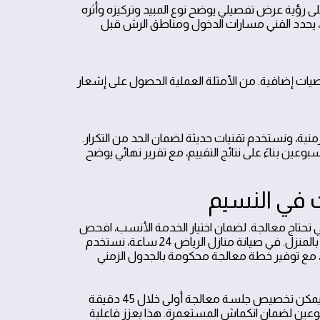
لى رؤية عرض تفصيلي يوضح نوع المبيد وتركيزه وأثره
بخ، يحدد الفني مسارات الدخول ومناطق الرش قبل
صيات إضافية. من الأمثلة العملية الحصول على إشعار
نية، ونستخدم تقنيات حديثة لضمان الحد من التكرار.
ين بناءً على نتائج التقييم، مع تقرير نهائي يوضح
في النسيم
رة وعدد المناطق التي تحتاج معالجة. لضمان اختيار الخدمة الأنسب، افحص
المشكلة بدقة وحدد المناطق المصابة مثل المطبخ، الحمام، أو الحدائق المحيطة بالمنزل. في صيانة منازل الرياض 24 ساعة، نستخدم
مع توفير خطة معالجة محكومة بالجدول الزمني
مثال عملي: إذا لاحظت انتشار النمل في المطبخ وتكاثرها حول خطوات التهوية، يمكن تخصيص جلسة معالجة أولى خلال 45 دقيقة
عين لضمان انكماش المستعمرة. هذا يعزز فاعلية