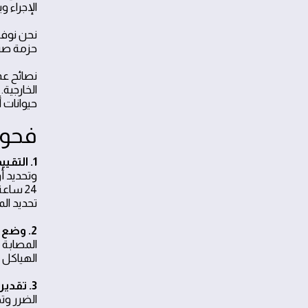
الإجراء و
حزمة صيا
نصائح عم
الخارجية
حيوانات أ
فحوص
1. التقييم الميداني يحدد مدى الضرر ونوع الحشرة
وتحديد أ
24 ساع
تحديد ال
2. وضع خطة مخصصة بناءً على النتائج
المصابة 
الهياكل 
3. تقدير الزمن المتوقع للنتائج والميزانية بدقة
الضرر وت