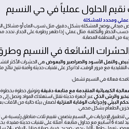
نقيم الحلول عملياً في حي النسيم
 عملي ومحدد للمشكلة
ص ميداني يوضح المشكلة بشكل دقيق، مثل تسرب الماء أو مشاكل الكهر
حسب الخطر والتكلفة. مثال عملي: إذا ظهر رطوبة على الجدار، نحد
ريبة من المنطقة المصابة.
الحشرات الشائعة في النسيم وطرق
لأبيض والنمل الأسود والصراصير والبعوض
هي الحشرات الأكثر انتشا
التقليدية مع مرور الوقت، لذا نركز على تقنيات حديثة وآمنة تتيح نتائج
فحة فعالة في النسيم تشمل:
معالجة الكيميائية المتقدمة مع متابعة دقيقة
وتوثيق خطوة بخطوة ع
تبخير والرش الذكي
عبر أجهزة حديثة تقلل استهلاك المواد وتصل إلى م
تحكم البيئي وإجراءات الوقاية المنزلية
لضمان بيئة خالية من الآفات بع
خزين الطعام بشكل محمي.
ي لتطبيق الإجراءات في النسيم يتضمن: تقييم ثلاث مناطق رئيسية في 
خطة تنفيذ لمدة 6 أسابيع مع جداول متابعة. أمثلة على تقنيات حديثة مفي
جاذبة لل