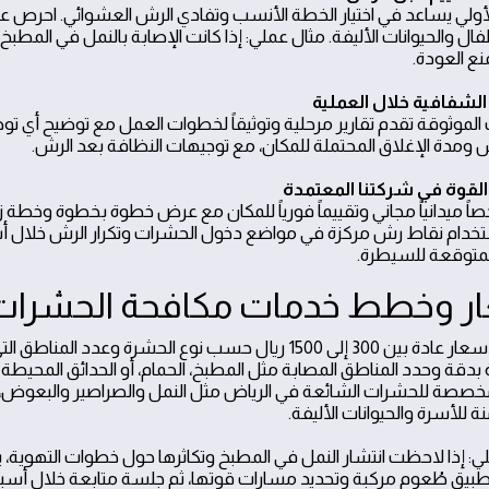
الأولي يساعد في اختيار الخطة الأنسب وتفادي الرش العشوائي. احرص ع
فال والحيوانات الأليفة. مثال عملي: إذا كانت الإصابة بالنمل في المط
منع العودة.
الموثوقة تقدم تقارير مرحلية وتوثيقاً لخطوات العمل مع توضيح أي تو
 ومدة الإغلاق المحتملة للمكان، مع توجيهات النظافة بعد الرش.
اً ميدانياً مجاني وتقييماً فورياً للمكان مع عرض خطوة بخطوة وخطة زم
تخدام نقاط رش مركزة في مواضع دخول الحشرات وتكرار الرش خلال أسبوع
لمتوقعة للسيطرة.
ر وخطط خدمات مكافحة الحشرات 
تتراوح الأسعار عادة بين 300 إلى 1500 ريال حسب نوع الحش
خصصة للحشرات الشائعة في الرياض مثل النمل والصراصير والبعوض، 
ة للأسرة والحيوانات الأليفة.
يق طُعوم مركبة وتحديد مسارات قوتها، ثم جلسة متابعة خلال أسبو