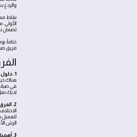
والردع ب
نقاط مهم
الأولى. 
لضمان نت
فريق صيانة 
الفر
1. حلول مكافحة الحشرات في الرياض
هناك خيا
لديك نمل
2. الفرق في المنهجية بين الشركات
الاختلاف 
للعميل 
الرش الأ
3. أهمية التقييم قبل الرش