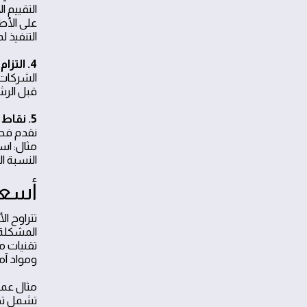
التقييم 
على الأط
التنفيذ ل
4. التزام الشفافية خلال العملية
الشركات 
قبل الرش
5. نقاط القوة في شركتنا المعتمدة
نقدم فحص
مثال: اس
النسبة ا
أسعا
تقنيات م
ومواد آمن
تشمل تطب