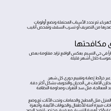
باء، ثم نحدد الأسباب المحتملة ونضع أولويات
د مصدرها من التصريف أو تسرب السقف ونفحص أنابيب
 مكافحتها
راً في حي النسيم. يعكس الواقع تزايد مقاومة بعض
 ملموسة خلال أشهر قليلة.
بر خرائط إصابة وتقييم دوري كل شهر.
خازن الآفات في الجدران والتجويف بشكل أكثر دقة.
د المعالجة، مثل سد الثغرات ومداومة النظافة
المنزل مثل المطبخ والحمامات وتحت الأثاث، ثم وضع
دة: بخاخات مبيدة آمنة للأطفال والحيوانات الأليفة، وأجهزة
بعوض تعمل طوال الليل بدون ضجيج. فريق صيانة منازل الرياض 24 ساعة يؤكد أهمية التنسيق مع فريق مختص لتنفيذ الرصد