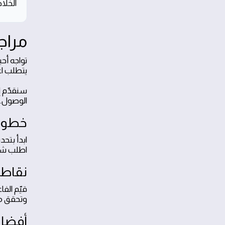
الخلا
مراج
تواجه أحي
يتطلب اع
سنقدّم إ
الوصول. 
خطوات
ابدأ بتح
اطلب شه
نقاط ا
قيّم الف
وتحقق من
أفضل 