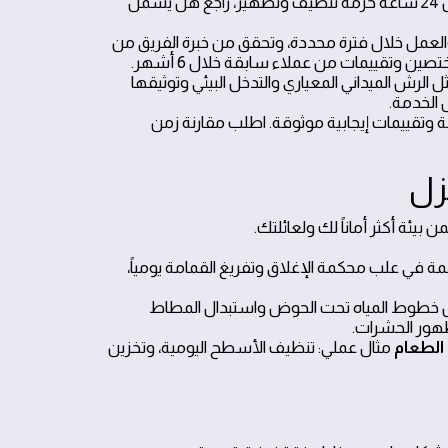
رسوم الوصول أو المواد. مثال عملي: إذا عرضت شركة صيانة منازل الرياض 24 ساعة حزمة تنظيف وتطهير، راجع هل يشمل
لعمل خلال فترة محددة، وتحقق من خبرة الفريق من
ن وتقييمات من عملاء سابقة خلال 6 أشهر.
 الرش الميداني المعياري والتدخل البيئي وتوثيقها
 الخدمة.
ن وجود استجابة سريعة على مدار 24 ساعة وتقييمات إيجابية موثوقة. اطلب مقارنة زمن
زل
ئة أكثر أماناً لك ولعائلتك.
 في علب محكمة الإغلاق وتفريغ القمامة يومياً،
خطوط المياه تحت الحوض واستبدال المطاط
ظهور الحشرات.
الطعام
مثال عملي: تنظيف الأسطح اليومية، وتخزين