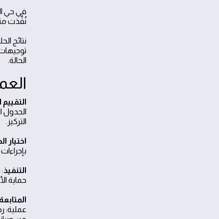
نُفِّذت 
نتائج ال
توجيهات 
الحالة.
العم
التقييم ا
الجدول ا
التركيز.
اختيار ا
بإجراءات
التنفيذ
:
حماية ال
المتابعة
عملية: ر