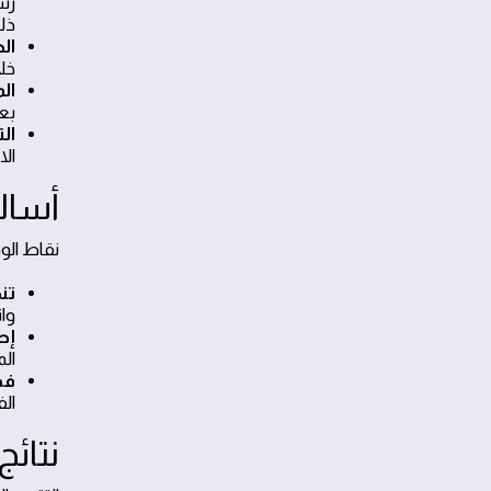
ذل
ال
خل
ال
بع
ال
ال
أسال
نقاط الو
تن
وات
إص
ال
فح
ال
نتائ