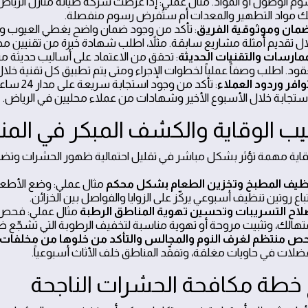
ك مواد التطهير والمعدات أم ستُفرض رسوم منفصلة.
ضمان وموثوقية الفريق
: تأكد من وجود ضمان واضح يغطي العيوب وا
ال تقديم أمثلة مشاريع سابقة. مثلاً، اطلب شهادة خبرة من تقنيين مختصي
ممارسات والتقنيات الحديثة
: تحقق من الاعتماد على أساليب حديثة مثل
قود. اطلب وصفاً عملياً لخطوات الإجراء ومتى يتم تطبيق كل تقنية خلال
توافر وردود العملاء
: تأكد م
استجابة خلال الأسبوع الأخير وشهادات من عملاء محليين في الرياض.
يب الوقاية والكشف المبكر في المن
قاية مهمة تؤثر بشكل مباشر في تقليل احتمالية ظهور الحشرات وتضمن بي
ظيف المطبخ وتخزين الطعام بشكل محكم
مثال عملي: وضع الأطعمة
باع روتين تنظيف أسبوعي يركّز على الزوايا والفواصل بين الخزائن.
لاح التسريبات وتحسين تهوية المناطق الرطبة
مثال عملي: فحص 
متهالك، وتثبيت مروحة أو تهوية مناسبة لتخفيف الرطوبة التي تشجّع 
ص منتظم لغرف النوم والمجالس والتأكد من خلوها من مخلفات 
فضلات في حاويات مغلقة، وتفقّد المناطق خلف الأثاث أسبوعياً.
ج خطة مكافحة الحشرات الناجحة