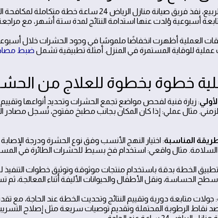
في حي الربيع، نفذ فريق صيانة منازل الرياض 24 س
متابعة أسبوعية وُلدت عنها استدامة النتائج لمدة ستة أشهر، مع مراجع
حلقات العملية أظهرت انخفاضًا ملموسًا في وجود الحشرات خلال أسبوعين
عملية للوقاية المستمرة في المنزل. أمثلة تطبيقية تشمل
ضبط مصادر
لية خطوة بخطوة للعلاج من الحش
لأولي
: زيارة فنية لفحص مواضع تجمع الحشرات وتحديد أنواعها وتقيي
لزمني. مثال عملي: إذا كان المكان بجانب مطبخ مفتوح، تُسجل مصادر الرط
لطريقة المناسبة
: اختيار النهج الأنسب وفق نوع الحشرة ودرجة الإصابة وال
 السلامة. مثال واقعي: استخدام فخ بسيط للحشرات الطائرة في المساح
 تطبيق الخطة بدقة باستخدام منتجات موثوقة وتوثيق خطوات التنفيذ 
أسطح الحساسة، ونقل الأطفال والحيوانات الأليفة أثناء المعالجة، ثم 
: جولات متابعة دورية وتقييم النتائج وتحديث الخطة عند الحاجة، مع تق
صد نقاط الرطوبة المحتملة وتقديم توصيات سريعة مثل إصلاح التسريب