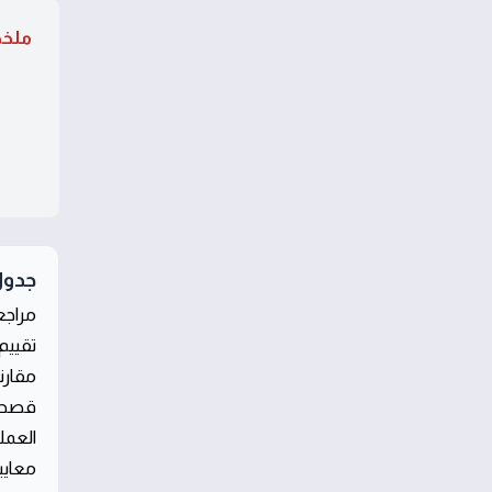
ملخ
جدول
مراجع
تقييم
مقارن
قصص ن
العمل
معايي