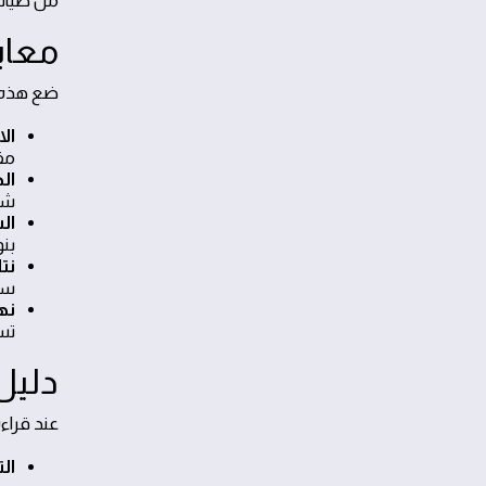
من صيانة منازل 
معاي
ضع هذه ال
ال
مق
ال
شر
ال
بنو
نت
سن
نه
تسر
دليل 
عند قراء
ال