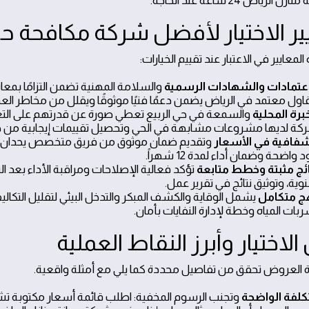
الرياض 24 ساعة عند الحاجة.
ير الاختيار لأفضل شركة مكافحة ح
معايير في الاعتبار عند تقييم الخيارات:
اعتمادات والشهادات الرسمية
والسلامة المهنية تضمن التزامًا بمعاي
اول معتمد في الرياض يضمن دعمًا فنيًا موثوقًا ويقلل من مخاطر الع
خبرة المحلية
والسمعة في حي الربيع تعطي صورة عن قدرتهم على التعامل
كة لديها مشروعات مشابهة في الحي وتحصيل تقييمات إيجابية من جي
شفافية في الأسعار
وتقديم ضمان موثوق من فريق متخصص يحدان من ا
د واضحة وضمان أداء لمدة 12 شهراً.
ائج مثبتة وخطط متابعة
تؤكد فعالية الإصلاحات ومراقبة الأداء بعد ال
وية، وتوثيق نتائج في تقرير عمل.
ج متكامل
يشمل الوقاية والكشف المبكر والتدخل البيئي لتقليل الت
بات المياه وخطة لإدارة النفايات بأمان.
الاختيار وأبرز النقاط العملية
ة العروض تحقق من تفاصيل محددة كما يلي مع أمثلة واقعية.
تكلفة الواضحة
وتجنب الرسوم المخفية: اطلب قائمة أسعار مكتوبة ت