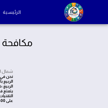
الرئيسية
مكافحة ح
شمال ا
الربيع ب
الربيع: 
يتمتع ف
التقنيات
على 0544268800 وسنكون هنا لمساعدتك في أي وقت.