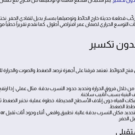
دون تكسير
. يتم استبدال القطع التالفة أو توصيلها من الخارج مع ضما
ب قطعة حديثة خارج الحائط وتوصيلها بمسار بديل لتفادي الحفر. نختا
لتوسع الحراري لضمان عمر افتراضي أطول. كما نقدم تقريراً خطياً موجز
فتح الحوائط. تعتمد فرقنا على أجهزة ترصد الضغط والصوت والحرارة 
 خلال فروق الحرارة وتحديد حدود التسرب بدقة. مثال عملي: إذا ارتف
 البنية بسبب أنابيب ساخنة.
ت المياه دون إتلاف الأسطح المحيطة. خطوة عملية: نختبر الضغط ث
خطط الضغط.
يلتقط هدير المياه خلف الجدران لتحديد مكان التسرب بدق
ل الحفر.
تقبلي