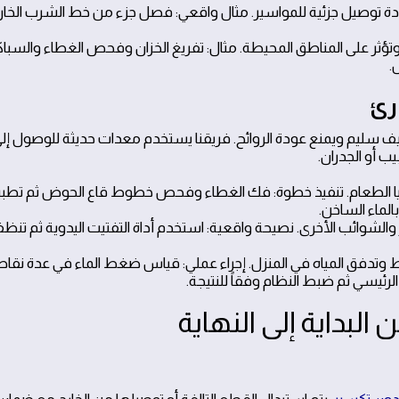
ادة توصيل جزئية للمواسير. مثال واقعي: فصل جزء من خط الشرب الخار
ؤثر على المناطق المحيطة. مثال: تفريغ الخزان وفحص الغطاء والسبا
.
رئ
 سليم ويمنع عودة الروائح. فريقنا يستخدم معدات حديثة للوصول إل
ب أو الجدران.
يا الطعام. تنفيذ خطوة: فك الغطاء وفحص خطوط قاع الحوض ثم تطب
والشوائب الأخرى. نصيحة واقعية: استخدم أداة التفتيت اليدوية ثم تن
 وتدفق المياه في المنزل. إجراء عملي: قياس ضغط الماء في عدة نقاط
لرئيسي ثم ضبط النظام وفقاً للنتيجة.