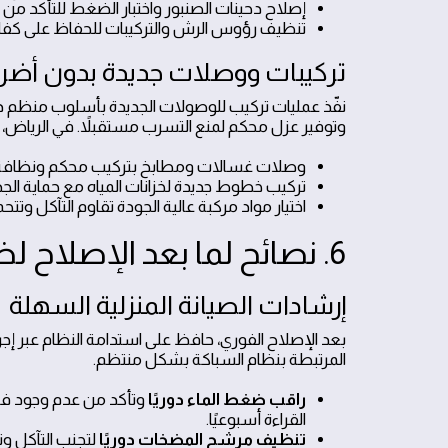
إصلاح دحينات الصنبور واختبار الضغط للتأكد م
تنظيف رؤوس الرش والتركيبات للحفاظ على كفاءة 
تركيبات ووصلات جديدة بدون أضرار
نفّذ عمليات تركيب للوصولات الجديدة بأسلوب منظم دو
وتوفير عزل محكم لمنع التسرب مستقبلاً. في الرياض، ن
وصلات غسالات ومطابخ بتركيب محكم ونظافة عا
تركيب خطوط جديدة لخزانات المياه مع حماية الجد
اختيار مواد مركبة عالية الجودة تقاوم التآكل وت
6. نصائح لما بعد الإصلاح لضمان الاستدامة
إرشادات الصيانة المنزلية السهلة
بعد الإصلاح الفوري، حافظ على استدامة النظام عبر إج
المرتبطة بنظام السباكة بشكل منتظم.
راقب ضغط الماء دوريًا
وتأكد من عدم وجود فرق
القراءة أسبوعيًا.
تنظيف مرشح المضخات دوريًا
لتجنب التآكل و