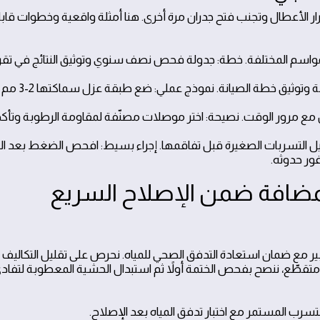
رار الأعطال وتجنب فتح جدران مرة أخرى. هنا أمثلة واقعية وخطوات قابل
لمواسم المختلفة. خطة: جدولة فحص نصف سنوي وتوثيق النتائج في تقر
حول المناطق المعرضة للرطوبة وتوثيق خطة الصيان
كل مع مرور الوقت. نصيحة: اختر موصلات مصنّفة لمقاومة الرطوبة وتأك
يل التسربات الصغيرة قبل تفاقمها. إجراء بسيط: افحص الضغط بعد ا
ير مع ضمان استعادة التدفق الصحي للمياه. نحرص على تقليل التكالي
متقطّع، ننصح بفحص الختمة أولاً ثم استبدال الحشية المعطوبة لتفاد
تسرب المستمر مع اختبار تدفق المياه بعد الإصلاح.