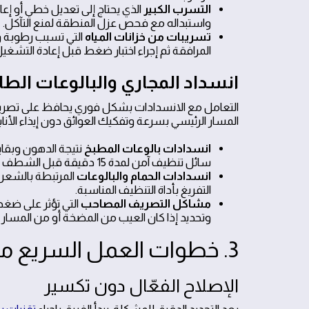
التسرب الكبير
الذي يحتاج إلى تعديل خطي أو إع
واستبداله مع فحص عزل المنطقة لمنع التآكل.
تسريبات من خزانات المياه
التي تسبب رطوبة وت
المرافقة ثم إجراء اختبار ضغط قبل إعادة التشغيل
انسداد المجاري والبالوعات الطا
التعامل مع الانسدادات بشكل فوري يحافظ على تصريف
المسار الرئيسي بسرعة وتفكيك العوائق دون إيذاء الأنابي
انسدادات بالوعات المطبخ
نتيجة الدهون وبقا
سائل تنظيف آمن لمدة 15 دقيقة قبل الشطف بالماء الساخن.
انسدادات الحمام والبالوعات
المرتبطة بالشعر 
التفريغ بأداة التنظيف المناسبة.
مشاكل التصريف المصاحب
التي تؤثر على ضغط
وتحديد إذا كان العيب من المضخة أو من المسار ا
3. خطوات العمل السريع من البداية إلى النهاية
الإصلاح الفعّال دون تكسير