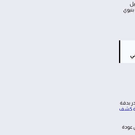
يل
بنيوي
ي
در بدقة
ة كشف
 عودة