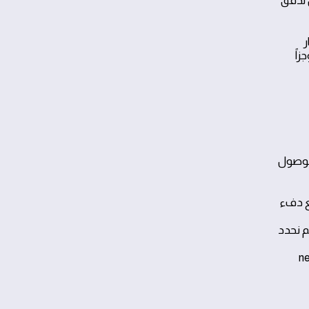
ن تدفق
ر
اً
للوصول
ع دفء
م نحدد
ة عالية. تطبيق واقعي: أثناء وجود أثاث ثقيل near