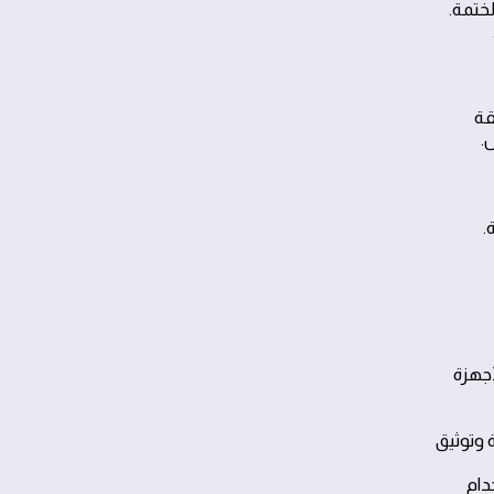
ختمة.
قة
.
.
أجهزة
 وتوثيق
دام