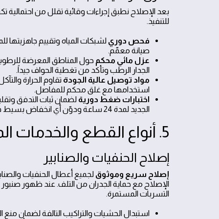
بعد الإصلاح نطبق إجراءات وقائية تقلل من احتمالية تك
للتنفيذ.
فحص دوري
لشبكات المياه وتقييم جاهزيتها ل
صيانة معمّم.
عزل مائي محكم
الجدار الرطب وتأكد من تغطية الحواف جيداً.
مواد توصيل عالية الجودة
تقاوم الحرارة والتآ
استخدامها مع غلق محكم للمفاصل.
اختبارات ضغط دورية
لضمان ثبات التدفق وتقل
الجديد لمدة 24 ساعة ودوّن أي انخفاض بسيط فور حدوثه.
5. أنواع القطع والخدمات المضافة ضمن الإصلاح السريع
إصلاح الحنفيات والصنابير
إصلاح سريع وموثوق
لجميع أعطال الحنفيات والصناب
الإصلاح مع حماية الجدران من التلف. عند ظهور صنبور 
التسربات المستمرة.
استبدال الحشيات والتراكيب التالفة لضمان منع ال