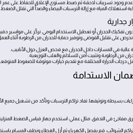
ن عدم وجود تسريبات لاحقة ثم ضبط مستوى الإغلاق للحفاظ على عمر ال
استهلاك المياه مع إزالة الترسبات البيضاء والصدأ التي تقلل الضغط.
 جدارية
ن تفكيك الجدران أو تعطيل الاستخدام اليومي. نركّز على مواسير دقي
حرص على تقليل الفوضى وتوفير حماية للجدران من الرطوبة أثناء العمل
لية في المسارات داخل الجدران مع فحص العزل حول الأنابيب.
ران من الرطوبة وتثبيت آمن للسلالم والعلب التوزيعية.
تحمل درجات الحرارة المختلفة مع تقديم خيارات موثوقة للضغوط المتوقعة
راءات بسيطة وتوثيقها. تفاد تراكم الترسبات وتأكد من تشغيل جميع ال
 مفاجئ في التدفق. مثال عملي: استخدم جهاز قياس الضغط المنزلية
تراكم الشوائب. قم بفصل الكهرباء ثم أزل الغطاء ونظف المسام باستخ