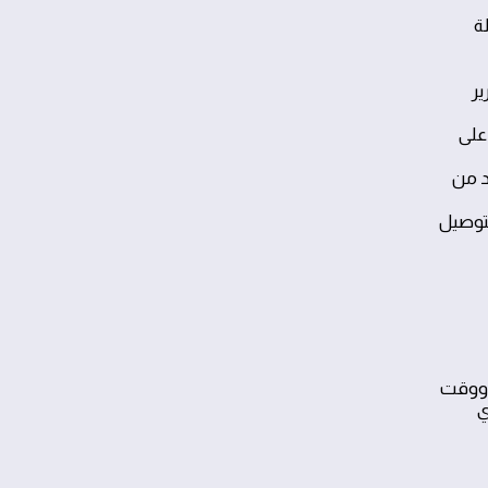
ة
ير
ة. نموذج عملي: ضع طبقة عزل سماكتها 2-3 مم على
د من
لتوصيل
ف ووقت
ي