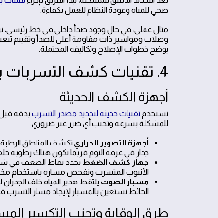
بعد التحديد الدقيق للمشكلة، يبدأ الفريق بإجراء
تقنيات ب
صحي للمياه وعودة النظام للعمل بكفاءة.
مثال عملي: في حال وجود صدأ داخلي في خط رئيسي، نركّ
وصلات ومواسير ذات مقاومة أعلى للصدأ وتقييم تبعيات ا
يوضح خطوات الإصلاح وتكاليفه المحتملة.
4. تقنيات كشف التسربات بدون تكسير
أجهزة الكشف الحديثة
نستخدم
تقنيات حديثة لتحديد مصدر التسرب
بدقة قبل 
للمشكلة بسرعة وتجنب أي ضرر غير ضروري.
أجهزة التصوير الحراري
تكشف المناطق الرطبة من
جدار في غرفة النوم فربما تكون هناك رطوبة خلف
جهاز كشف الضغط
يحدد نقاط الضعف في شبكا
الأنبوب المتسرب ونفحص مساره باستخدام م
مسبار الصوت
الحائط نستعين بالمسبار لإيجاد مسار التسرب قب
طرق الوقاية وتجنب التكسير المس