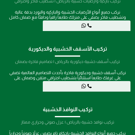
تركيب باركيه وأرضيات خشبية بالرياض | تشطيب فاخر واحترافي
نركب جميع أنواع الأرضيات الخشبية والباركيه والبورد بدقة عالية
وتشطيب فاخر يضفي على منزلك طابعاً راقياً ودافئاً مع ضمان كامل
على التركيب.
تركيب الأسقف الخشبية والديكورية
تركيب أسقف خشبية ديكورية بالرياض | تصاميم فاخرة بضمان
نركب أسقف خشبية وديكورية فاخرة بأحدث التصاميم العالمية تضفي
على غرفك طابعاً استثنائياً بتشطيب احترافي متقن وضمان على
التركيب.
تركيب النوافذ الخشبية
تركيب نوافذ خشبية بالرياض | عزل صوتي وحراري ممتاز
نركب جميع أنواع النوافذ الخشبية بإحكام تام يضمن عزلاً صوتياً وحرارياً