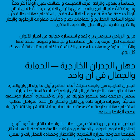
إحساساً بالهدوء والراحة. غرف المعيشة والصالات تقبل ألواناً أكثر دفئاً
وحيوية كالأصفر الدافئ والبيج الغني والترابي الأنيق. غرف الأطفال تحتاج
ألواناً مبهجة ومُحفّزة مع مراعاة السلامة في استخدام دهانات خالية من
المواد السامة. المطابخ والحمامات تحتاج دهانات مقاومة للرطوبة والبخار
والبكتيريا قادرة على التحمل والتنظيف المتكرر.
فريق الرياض سيرفس برو يُقدم استشارة مجانية في اختيار الألوان
المناسبة لكل غرفة بناءً على مساحتها واتجاهها وطبيعة استخدامها
والأثاث المتوقع فيها، مما يضمن لك نتيجة متكاملة ومتناسقة تُسعدك
كل يوم.
دهان الجدران الخارجية — الحماية
والجمال في آن واحد
الجدران الخارجية هي واجهة منزلك أمام العالم وأول ما يراه الزوار والمارة.
دهانات الواجهات الخارجية في الرياض تواجه تحديات قاسية جداً: حرارة
شمس مُرهقة تمتد لشهور طويلة، غبار وأتربة مُستمرة، أمطار موسمية
مفاجئة، وتغيرات حرارية حادة بين الليل والنهار. كل هذه العوامل تتطلب
استخدام دهانات خارجية متخصصة عالية المقاومة لا تتقشر ولا تتشقق ولا
تبهت ألوانها بسرعة.
الرياض سيرفس برو تستخدم في دهانات الواجهات الخارجية أجود أنواع
الطلاء المقاوم للعوامل الجوية من ماركات عالمية معتمدة. الدهانات التي
نُطبّقها مقاومة للحرارة الشديدة والأمطار ومضادة للفطريات والعفن
وتحافظ على بريقها ولونها لسنوات طويلة.