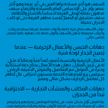
السقف هو أكبر مساحة يراها العين في أي غرفة وهو أكثر
عنصر يؤثر على الإحساس العام بالمساحة والارتفاع. سقف
مدهون بعناية يُعطي الغرفة احساساً بالاتساع والنظافة.
سقف متشقق أو مُصفرّ يُفسد مظهر الغرفة حتى لو كانت
الجدران جميلة.
دهان الأسقف يحتاج خبرة خاصة وأدوات مناسبة. فريقنا يستخدم رولات
وأدوات مخصصة لدهان الأسقف وألوان خاصة ذات تغطية عالية لضمان
تجانس مثالي.
دهانات الجبس والأعمال الزخرفية — عندما
يُصبح الجدار لوحة فنية
الأعمال الزخرفية والجبسية تُضيف بُعداً فنياً وجمالياً لا مثيل
له في تزيين المنازل. دهان هذه الأعمال يحتاج دقة استثنائية
وخبرة في التعامل مع التفاصيل والنقوش الدقيقة. الرياض
سيرفس برو تُقدم هذه الخدمة بمستوى احترافي عالٍ يُظهر
كل تفاصيل الزخارف بشكل مثالي ومميز.
دهانات المكاتب والمنشآت التجارية — الاحترافية
تبدأ من الجدران
بيئة العمل تُؤثر بشكل مثبت على إنتاجية الموظفين ومزاجهم وتركيزهم.
مكتب أو منشأة ذات جدران مُختارة الألوان بعناية ومُنفّذة باحترافية تبعث