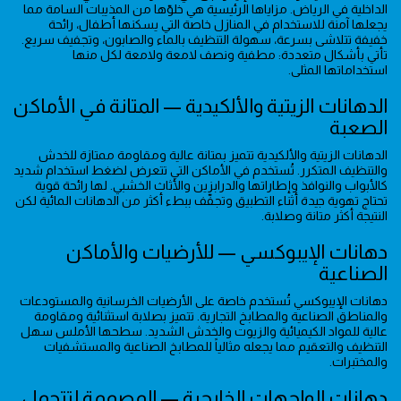
الداخلية في الرياض. مزاياها الرئيسية هي خلوّها من المذيبات السامة مما
يجعلها آمنة للاستخدام في المنازل خاصة التي يسكنها أطفال، رائحة
خفيفة تتلاشى بسرعة، سهولة التنظيف بالماء والصابون، وتجفيف سريع.
تأتي بأشكال متعددة: مطفية ونصف لامعة ولامعة لكل منها
استخداماتها المثلى.
الدهانات الزيتية والألكيدية — المتانة في الأماكن
الصعبة
الدهانات الزيتية والألكيدية تتميز بمتانة عالية ومقاومة ممتازة للخدش
والتنظيف المتكرر. تُستخدم في الأماكن التي تتعرض لضغط استخدام شديد
كالأبواب والنوافذ وإطاراتها والدرابزين والأثاث الخشبي. لها رائحة قوية
تحتاج تهوية جيدة أثناء التطبيق وتجفّف ببطء أكثر من الدهانات المائية لكن
النتيجة أكثر متانة وصلابة.
دهانات الإيبوكسي — للأرضيات والأماكن
الصناعية
دهانات الإيبوكسي تُستخدم خاصة على الأرضيات الخرسانية والمستودعات
والمناطق الصناعية والمطابخ التجارية. تتميز بصلابة استثنائية ومقاومة
عالية للمواد الكيميائية والزيوت والخدش الشديد. سطحها الأملس سهل
التنظيف والتعقيم مما يجعله مثالياً للمطابخ الصناعية والمستشفيات
والمختبرات.
دهانات الواجهات الخارجية — المصممة لتتحمل