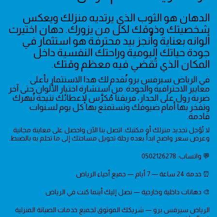
الدهان هو الثوب الذي يرتديه منزلك ويعكس
شخصيتك وذوقك لكل من يزورك. دهان اختيرت
ألوانه بعناية وأُنجز بيد محترفة هو استثمار في
جودة حياتك اليومية وراحتك النفسية داخل
المكان الذي تُقضي فيه معظم وقتك.
في الرياض سيرفس برو نُقدم لك هذا الاستثمار بأعلى
معايير الاحترافية والجودة. من استشارة اختيار الألوان حتى آخر
ضربة رول على الجدار، فريقنا مُكرَّس لإعطائك نتيجة تُبهرك
وتفخر بها أمام ضيوفك وتستمتع بها كل يوم لسنوات
قادمة.
لا تُؤجل تجديد منزلك أو مكتبك. اتصل بنا الآن واحصل على معاينة مجانية
وعرض سعر واضح ابدأ بعده رحلة تحويل مساحتك إلى ما تحلم به بالضبط.
💬 واتساب: 0502126278
⏰ خدمة 24 ساعة — 7 أيام — جميع أحياء الرياض
🎨 دهانات داخلية وخارجية — نصل إليك أينما كنت في الرياض
الرياض سيرفس برو — شريكك الموثوق لجميع خدمات الصيانة المنزلية