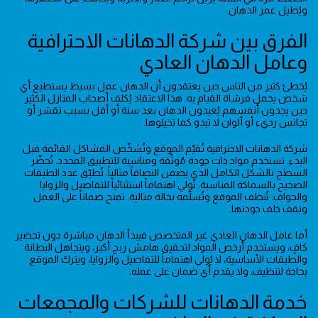
ويُطيل عمر الدهان.
الفرق بين شركة الدهانات الاحترافية
وعامل الدهان العادي
يُخطئ كثير من الناس حين يعتقدون أن الدهان عمل بسيط يستطيع أي
شخص يحمل فرشاة القيام به. هذا الاعتقاد يُكلف أصحاب المنازل الكثير
حين يجدون أنفسهم يُعيدون الدهان بعد سنة أو أقل بسبب تقشر أو
تجانس رديء أو ألوان لا تبدو كما تخيلوها.
شركة الدهانات الاحترافية تُقيّم الموقع وتُشخّص المشاكل القائمة قبل
البدء. تستخدم مواد ذات جودة مُوثّقة ومناسبة للتطبيق المحدد. تُحضّر
السطح بالشكل الكامل الذي يضمن التصاقاً مثالياً. تُطبّق عدد الطبقات
الصحيح بالسماكة المناسبة. تُولي اهتماماً استثنائياً للتفاصيل والزوايا
والحواف. تُنظف الموقع وتُسلّمه بحالة مثالية. تمنح ضماناً على العمل
وتقف خلف جودتها.
أما عامل الدهان العادي غير المتخصص فيبدأ الدهان مباشرة دون تحضير
كافٍ، ويستخدم أرخص المواد لتحقيق هامش ربح أكبر، ويتجاهل البطانة
والطبقات الأساسية، لا يُولي اهتماماً للتفاصيل والزوايا، ويترك الموقع
بحاجة لتنظيف، ولا يقدم أي ضمان على عمله.
خدمة الدهانات للشركات والمجمعات