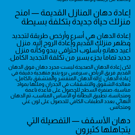
إعادة دهان المنازل القديمة — امنح
منزلك حياة جديدة بتكلفة بسيطة
إعادة الدهان هي أسرع وأرخص طريقة لتجديد
مظهر منزلك القديم وإعادة الروح إليه. منزل
أُعيد دهانه بأسلوب احترافي يبدو وكأنه منزل
جديد تماماً بجزء يسير من تكلفة التجديد الكامل.
لكن إعادة الدهان الصحيحة ليست مجرد دهان فوق الدهان
القديم. فريق الرياض سيرفس برو يتبع منهجية دقيقة في
إعادة الدهان: إزالة الدهان المتقشر والمتشقق بالكامل،
معالجة الشقوق والتشققات في الجدران وملئها بمواد
مناسبة، صنفرة السطح للحصول على قاعدة ناعمة
ومتجانسة، تطبيق البطانة أو الأساس المناسب، ثم الدهان
النهائي بعدد الطبقات الكافي للحصول على لون غني
ومتجانس.
دهان الأسقف — التفصيلة التي
يتجاهلها كثيرون