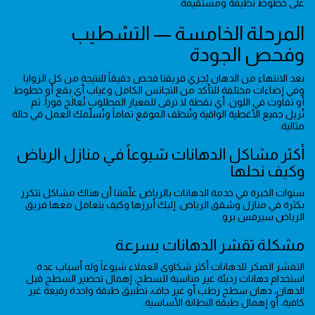
على خطوط نظيفة ومستقيمة.
المرحلة الخامسة — التشطيب
وفحص الجودة
بعد الانتهاء من الدهان يُجري فريقنا فحص دقيقاً للنتيجة من كل الزوايا
وفي إضاءات مختلفة للتأكد من التجانس الكامل وغياب أي بقع أو خطوط
أو تفاوت في اللون. أي نقطة لا ترقى للمعيار المطلوب تُعالَج فوراً. ثم
نُزيل جميع الأغطية الواقية ونُنظف الموقع تماماً ونُسلّمك العمل في حالة
مثالية.
أكثر مشاكل الدهانات شيوعاً في منازل الرياض
وكيف نحلها
سنوات الخبرة في خدمة الدهانات بالرياض علّمتنا أن هناك مشاكل تتكرر
بكثرة في منازل وشقق الرياض. إليك أبرزها وكيف يتعامل معها فريق
الرياض سيرفس برو.
مشكلة تقشر الدهانات بسرعة
التقشر المبكر للدهانات أكثر شكاوى العملاء شيوعاً وله أسباب عدة:
استخدام دهانات رديئة غير مناسبة للسطح، إهمال تحضير السطح قبل
الدهان، دهان سطح رطب أو غير جاف، تطبيق طبقة واحدة رفيعة غير
كافية، أو إهمال طبقة البطانة الأساسية.