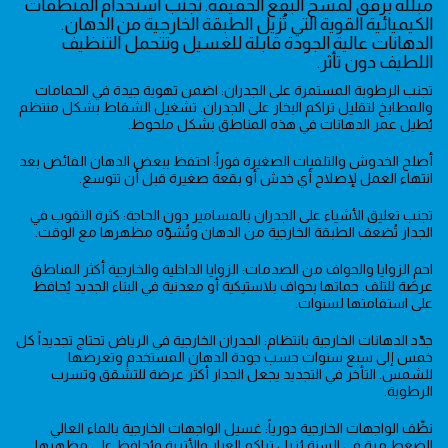
مبللة برفق لمسح البقع الخفيفة. تجنب استخدام المنظفات
الكيميائية القوية التي تُزيل الطبقة الخارجية من الدهان.
الدهانات عالية الجودة قابلة للغسيل وتتحمل التنظيف
اللطيف دون تأثر.
تجنب الرطوبة المستمرة على الجدران: اضمن تهوية جيدة في الحمامات
والمطابخ لتقليل تراكم البخار على الجدران. تشغيل الشفاط بشكل منتظم
يُطيل عمر الدهانات في هذه المناطق بشكل ملحوظ.
أصلح الخدوش والتلفيات الصغيرة فوراً: احتفظ ببعض الدهان الفائض بعد
انتهاء العمل لإصلاح أي خدش أو بقعة صغيرة قبل أن تتوسع.
تجنب تعليق الأشياء على الجدران بالمسامير دون الحاجة: كثرة الثقوب في
الجدار تُضعف الطبقة الخارجية من الدهان وتُشوّه مظهرها مع الوقت.
احمِ الزوايا والحواف من الصدمات: الزوايا الداخلية والخارجية أكثر المناطق
عرضة للتلف. حماتها بحواف بلاستيكية أو معدنية في البناء الجديد يُحافظ
على استقامتها لسنوات.
جدّد الدهانات الخارجية بانتظام: الجدران الخارجية في الرياض تحتاج تجديداً كل
خمس إلى سبع سنوات حسب جودة الدهان المستخدم وتعرضها
للشمس. التأخر في التجديد يجعل الجدار أكثر عرضة للتشقق وتسرب
الرطوبة.
نظّف الواجهات الخارجية دورياً: غسيل الواجهات الخارجية بالماء العالي
الضغط مرة في السنة يُزيل تراكم الغبار والأتربة ويُحافظ على مظهرها