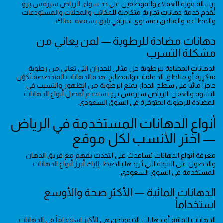
برسالة قوية للعملاء والموظفين على حد سواء. الرياض سيرفس برو
تُقدم خدمة دهانات تجارية متكاملة للمكاتب والمحلات والمستودعات
والمطاعم والفنادق بمستوى احترافي يليق بسمعة عملك.
دهانات مضادة للرطوبة — لمن يعاني من
مشكلة التسرب
الدهانات المضادة للرطوبة حل مثالي للجدران التي تعاني من رطوبة
متكررة أو مناطق الحمامات والمطابخ. هذه الدهانات المتخصصة تُكوّن
حاجزاً مائياً على سطح الجدار يمنع الرطوبة من الظهور والتسبب في
التشوه والعفن. الرياض سيرفس برو تستخدم أفضل أنواع الدهانات
المضادة للرطوبة المتوفرة في السوق السعودي.
أنواع الدهانات المستخدمة في الرياض
— اختر الأنسب لكل موقع
معرفة أنواع الدهانات يُساعدك على التحدث بفهم مع فريق الدهان
والحصول على النتيجة التي تُريدها بالضبط. إليك أبرز أنواع الدهانات
المستخدمة في السوق السعودي.
الدهانات المائية — الأكثر صحة والأوسع
استخداماً
الدهانات المائية أو دهانات الإيمولجن هي الأكثر استخداماً في الدهانات