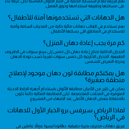
نعم فريقنا يُقدم استشارة مجانية في اختيار الألوان المناسبة لكل غرفة بناءً
على مساحتها وطبيعة استخدامها وذوق العميل.
هل الدهانات التي تستخدمونها آمنة للأطفال؟
نعم نستخدم في الغالب دهانات مائية خالية من المذيبات السامة وآمنة
للاستخدام في المناطق التي يسكنها الأطفال.
كم مرة يجب إعادة دهان المنزل؟
الجدران الداخلية تحتاج إعادة دهان كل خمس إلى سبع سنوات في الظروف
الطبيعية. الجدران الخارجية كل خمس سنوات تقريباً حسب جودة الدهان
ودرجة التعرض للشمس.
هل يمكنكم مطابقة لون دهان موجود لإصلاح
منطقة صغيرة؟
يمكن في كثير من الأحيان مطابقة الألوان باستخدام أجهزة الخلط الحديثة
المتوفرة في المحلات المتخصصة. لكن المطابقة المثالية دائماً تكون
بالاحتفاظ ببعض الدهان الأصلي عند الانتهاء من المشروع.
لماذا الرياض سيرفس برو الخيار الأول للدهانات
في الرياض؟
فريق دهانات محترف بخبرة حقيقية: دهّانونا ليسوا عمالاً عاملين في