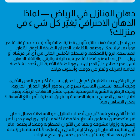
دهان المنازل في الرياض — لماذا
الدهان الاحترافي يُغيّر كل شيء في
منزلك؟
حين تدخل غرفةً دُهنت للتو بألوان مُختارة بعناية وأُنجزت بيد محترفة، تشعر
فوراً بفرق لا يمكن وصفه بالكلمات. الجدران النظيفة الناعمة، الألوان
المتناسقة، الزوايا المحكمة، والسطح الأملس الخالي من أي أثر فرشاة أو
رول — كل هذا يصنع فضاءً تشعر فيه بالراحة والرقي والأناقة. الدهان
ليس مجرد طلاء على الجدران، بل هو الطبقة الأخيرة التي تُحدد الشخصية
الكاملة لمنزلك وتُعبّر عن ذوقك وأسلوب حياتك.
في الرياض، حيث الغبار يتراكم على الجدران بسرعة أكبر من المدن الأخرى،
وحيث أشعة الشمس القاسية تُسرع من تدهور ألوان الجدران الخارجية،
وحيث الرطوبة الشتوية الموسمية تُسبب تقشر الدهانات الرديئة، يصبح
اختيار الدهان الصحيح بالمواد الصحيحة والفريق المحترف أمراً بالغ الأهمية لا
يمكن التساهل فيه.
الخطأ الذي يقع فيه كثير من أصحاب المنازل هو الاستعانة بعمال دهان
غير متخصصين يعملون بأسعار منخفضة لكنهم يتركون وراءهم جدراناً غير
مستوية وزوايا مشوهة وبقعاً من الألوان المتفاوتة وعملاً لا يصمد أمام
أول تنظيف. الدهان الرديء لا يُوفر المال بل يُضيّعه لأنك ستضطر لإعادة
الدهان بعد سنة أو سنتين بدلاً من خمس أو سبع سنوات.