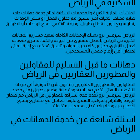
السكنية في الرياض
المنشآت التجارية الكبيرة والمجمعات السكنية تحتاج خدمة دهانات ذات
طابع مختلف: كميات أكبر، تنسيق مع جداول العمل أو سكن الوحدات،
إنجاز سريع دون انقطاع طويل، وجودة ثابتة في جميع الوحدات أو الطوابق.
الرياض سيرفس برو تمتلك الإمكانات الكاملة لتنفيذ مشاريع الدهانات
الكبيرة في الرياض بأفضل مستوى من الجودة والكفاءة: فرق متعددة
تعمل بالتوازي، مخزون كافٍ من المواد، وتنسيق مُحكم مع إدارة المبنى
لضمان أقل إزعاج ممكن للمستخدمين.
دهانات ما قبل التسليم للمقاولين
والمطورين العقاريين في الرياض
المقاولون والمطورون العقاريون يحتاجون شريكاً موثوقاً في مرحلة
التشطيب النهائي يُقدم دهانات بجودة عالية وضمن جدول زمني محدد.
الرياض سيرفس برو تُقدم هذه الشراكة للمقاولين في الرياض مع ضمان
الجودة والالتزام بالمواعيد المتفق عليها. نتعامل مع مشاريع بجميع
الأحجام من وحدة واحدة حتى مجمعات متكاملة.
أسئلة شائعة عن خدمة الدهانات في
الرياض