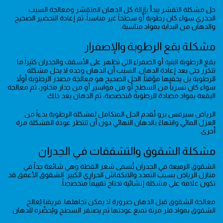
حل مشكلة التقشر يبدأ بإزالة كل الدهان المتقشر ومعالجة السبب
الجذري سواء كان رطوبة أو سطحاً غير مناسباً، ثم إعادة التحضير الصحيح
والدهان من البداية بمواد مناسبة.
مشكلة بقع الرطوبة والإصفرار
بقع الرطوبة البنية أو الصفراء التي تظهر على الأسقف والجدران كثيراً ما
تتكرر حتى بعد إعادة الدهان. السبب أن الدهان وحده لا يحل مشكلة
الرطوبة بل يخفيها مؤقتاً. الحل الصحيح هو معالجة مصدر الرطوبة أولاً
سواء كان تسرباً من السطح أو من مواسير أو من جدار مجاور، ثم معالجة
البقعة بمواد مضادة للرطوبة مُتخصصة، ثم الدهان بعد ذلك.
الرياض سيرفس برو تُقدم الحل المتكامل لمشكلة الرطوبة بدءاً من
العزل المائي وانتهاءً بالدهان النهائي دون أن تنتظر عودة المشكلة مرة
أخرى.
مشكلة الشقوق والتشققات في الجدران
الشقوق الرفيعة في الجدران تُسمى شعر القطة وهي شائعة جداً في
منازل الرياض بسبب التمدد والانكماش الحراري الكبير. الشقوق الأعمق قد
تكون علامة على مشكلة إنشائية تحتاج تقييماً متخصصاً.
معالجة الشقوق قبل الدهان ضرورة لا يمكن تجاهلها. فريقنا يُعالج
الشقوق بمواد فلر مرنة تمنع عودتها ثم يصنفر السطح ويُحضّره للدهان.