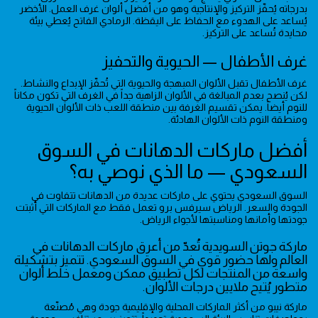
بدرجاته يُحفّز التركيز والإنتاجية وهو من أفضل ألوان غرف العمل. الأخضر
يُساعد على الهدوء مع الحفاظ على اليقظة. الرمادي الفاتح يُعطي بيئة
محايدة تُساعد على التركيز.
غرف الأطفال — الحيوية والتحفيز
غرف الأطفال تقبل الألوان المبهجة والحيوية التي تُحفّز الإبداع والنشاط.
لكن يُنصح بعدم المبالغة في الألوان الزاهية جداً في الغرف التي تكون مكاناً
للنوم أيضاً. يمكن تقسيم الغرفة بين منطقة اللعب ذات الألوان الحيوية
ومنطقة النوم ذات الألوان الهادئة.
أفضل ماركات الدهانات في السوق
السعودي — ما الذي نوصي به؟
السوق السعودي يحتوي على ماركات عديدة من الدهانات تتفاوت في
الجودة والسعر. الرياض سيرفس برو تعمل فقط مع الماركات التي أثبتت
جودتها وأمانها ومناسبتها لأجواء الرياض.
ماركة جوتن السويدية تُعدّ من أعرق ماركات الدهانات في
العالم ولها حضور قوي في السوق السعودي. تتميز بتشكيلة
واسعة من المنتجات لكل تطبيق ممكن ومعمل خلط ألوان
متطور يُتيح ملايين درجات الألوان.
ماركة نيبو من أكثر الماركات المحلية والإقليمية جودة وهي مُصنّعة