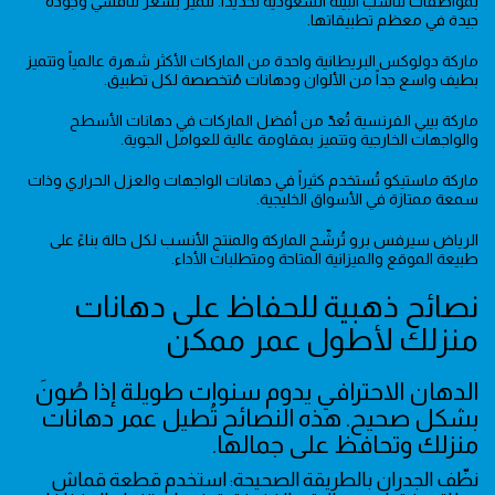
بمواصفات تناسب البيئة السعودية تحديداً. تتميز بسعر تنافسي وجودة
جيدة في معظم تطبيقاتها.
ماركة دولوكس البريطانية واحدة من الماركات الأكثر شهرة عالمياً وتتميز
بطيف واسع جداً من الألوان ودهانات مُتخصصة لكل تطبيق.
ماركة بيبي الفرنسية تُعدّ من أفضل الماركات في دهانات الأسطح
والواجهات الخارجية وتتميز بمقاومة عالية للعوامل الجوية.
ماركة ماستيكو تُستخدم كثيراً في دهانات الواجهات والعزل الحراري وذات
سمعة ممتازة في الأسواق الخليجية.
الرياض سيرفس برو تُرشّح الماركة والمنتج الأنسب لكل حالة بناءً على
طبيعة الموقع والميزانية المتاحة ومتطلبات الأداء.
نصائح ذهبية للحفاظ على دهانات
منزلك لأطول عمر ممكن
الدهان الاحترافي يدوم سنوات طويلة إذا صُونَ
بشكل صحيح. هذه النصائح تُطيل عمر دهانات
منزلك وتحافظ على جمالها.
نظّف الجدران بالطريقة الصحيحة: استخدم قطعة قماش