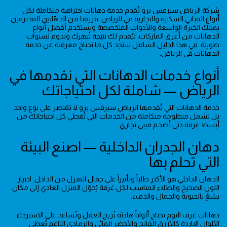
شركة الرياض سيرفس برو تُقدم خدمة دهانات احترافية متكاملة لكل
أنواع المباني السكنية والتجارية في الرياض. فريقنا من الدهّانين المحترفين
يمتلك الخبرة الواسعة والأدوات المتخصصة ويستخدم أفضل أنواع
الدهانات من أعرق الماركات، ليُقدم لك نتيجة تُبهرك وتدوم لسنوات
طويلة. في هذا الدليل الشامل ستجد كل ما تحتاج معرفته عن خدمة
الدهانات في الرياض.
أنواع خدمات الدهانات التي نقدمها في
الرياض — شاملة لكل احتياجاتك
خدمة الدهانات التي تُقدمها الرياض سيرفس برو لا تقتصر على نوع واحد
بل تشمل منظومة متكاملة من الخدمات التي تُغطي كل احتياجاتك من
أبسط غرفة حتى أضخم مبنى تجاري.
دهان الجدران الداخلية — اصنع البيئة
التي تحلم بها
الدهان الداخلي هو الأكثر طلباً وتأثيراً على جمال المنزل من الداخل. اختيار
اللون الصحيح والطلاء المناسب لكل غرفة يُحوّل المنزل العادي إلى مكان
يشعّ بالحيوية والجمال والدفء.
دهانات غرف النوم تحتاج ألواناً هادئة تُريح العقل وتُساعد على الاسترخاء.
الألوان الباردة كالأزرق الفاتح والأخضر المائي والرمادي الناعم تُعطي