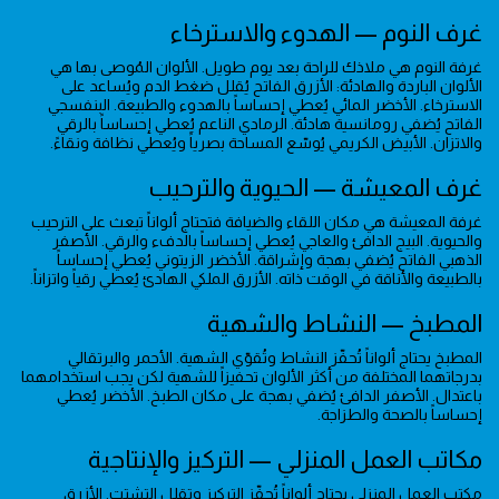
غرف النوم — الهدوء والاسترخاء
غرفة النوم هي ملاذك للراحة بعد يوم طويل. الألوان المُوصى بها هي
الألوان الباردة والهادئة: الأزرق الفاتح يُقلل ضغط الدم ويُساعد على
الاسترخاء. الأخضر المائي يُعطي إحساساً بالهدوء والطبيعة. البنفسجي
الفاتح يُضفي رومانسية هادئة. الرمادي الناعم يُعطي إحساساً بالرقي
والاتزان. الأبيض الكريمي يُوسّع المساحة بصرياً ويُعطي نظافة ونقاءً.
غرف المعيشة — الحيوية والترحيب
غرفة المعيشة هي مكان اللقاء والضيافة فتحتاج ألواناً تبعث على الترحيب
والحيوية. البيج الدافئ والعاجي يُعطي إحساساً بالدفء والرقي. الأصفر
الذهبي الفاتح يُضفي بهجة وإشراقة. الأخضر الزيتوني يُعطي إحساساً
بالطبيعة والأناقة في الوقت ذاته. الأزرق الملكي الهادئ يُعطي رقياً واتزاناً.
المطبخ — النشاط والشهية
المطبخ يحتاج ألواناً تُحفّز النشاط وتُقوّي الشهية. الأحمر والبرتقالي
بدرجاتهما المختلفة من أكثر الألوان تحفيزاً للشهية لكن يجب استخدامهما
باعتدال. الأصفر الدافئ يُضفي بهجة على مكان الطبخ. الأخضر يُعطي
إحساساً بالصحة والطزاجة.
مكاتب العمل المنزلي — التركيز والإنتاجية
مكتب العمل المنزلي يحتاج ألواناً تُحفّز التركيز وتقلل التشتت. الأزرق