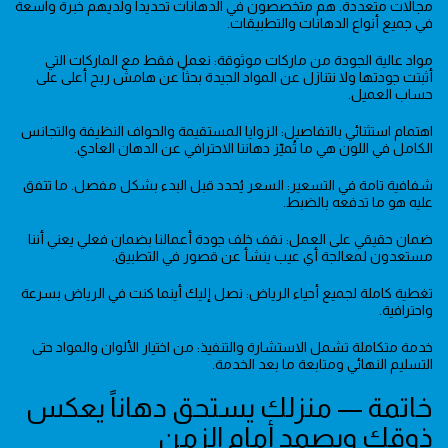
مجالات متعددة. هم متخصصون في الدهانات تحديداً ولديهم خبرة واسعة
في جميع أنواع الدهانات والتطبيقات.
مواد عالية الجودة من ماركات موثوقة: نعمل فقط مع الماركات التي
أثبتت جودتها ولا نتنازل عن المواد الجيدة بحثاً عن هامش ربح أعلى على
حساب العميل.
اهتمام استثنائي بالتفاصيل: الزوايا المستقيمة والحواف النظيفة والتجانس
الكامل في اللون هي ما تُميّز دهاننا الاحترافي عن الدهان العادي.
شفافية تامة في التسعير: السعر يُحدد قبل البدء بشكل مفصل. ما تتفق
عليه هو ما تدفعه بالضبط.
ضمان حقيقي على العمل: نقف خلف جودة أعمالنا بضمان فعلي يعني أننا
مستعدون لمعالجة أي عيب ينشأ عن قصور في التطبيق.
تغطية كاملة لجميع أحياء الرياض: نصل إليك أينما كنت في الرياض بسرعة
واحترافية.
خدمة متكاملة تشمل الاستشارة والتنفيذ: من اختيار الألوان والمواد حتى
التسليم النهائي ومتابعة ما بعد الخدمة.
خاتمة — منزلك يستحق دهاناً يعكس
ذوقك ويصمد أمام الزمن