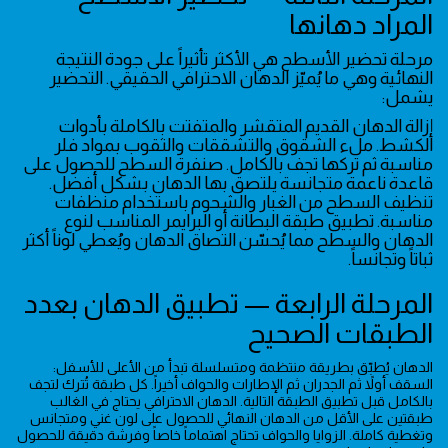
المراد دهانها
مرحلة تحضير الأسطح هي الأكثر تأثيراً على جودة النتيجة
النهائية وهي ما يُميّز الدهان الاحترافي الحقيقي. التحضير
يشمل:
إزالة الدهان القديم المتقشر والمتفتت بالكاملة بأدوات
الكشط. ملء الشقوق والتشققات والثقوب بمواد فلر
مناسبة ثم تركها تجف بالكامل. صنفرة السطح للحصول على
قاعدة ناعمة متجانسة يلتصق بها الدهان بشكل أفضل.
تنظيف السطح من الغبار والشحوم باستخدام منظفات
مناسبة. تطبيق طبقة البطانة أو البرايمر المناسب لنوع
الدهان والسطح مما يُحسّن التصاق الدهان ويُعطي لوناً أكثر
ثباتاً وتجانساً.
المرحلة الرابعة — تطبيق الدهان بعدد
الطبقات الصحيح
الدهان يُطبّق بطريقة منتظمة ومتسلسلة تبدأ من الأعلى للأسفل:
السقف أولاً ثم الجدران ثم الإطارات والحواف أخيراً. كل طبقة تُترك لتجف
بالكامل قبل تطبيق الطبقة التالية. الدهان الاحترافي يحتاج في الغالب
طبقتين على الأقل من الدهان النهائي للحصول على لون غني ومتجانس
وتغطية كاملة. الزوايا والحواف تحتاج اهتماماً خاصاً وفرشة دقيقة للحصول