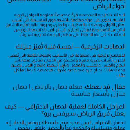
أجواء الرياض
الدهانات الخارجية المتخصصة مُركّبة خصيصاً لمقاومة العوامل الجوية
القاسية. تحتوي على مواد مقاومة للأشعة فوق البنفسجية التي تُسبب
بهتان الألوان، ومضادات للفطريات والعفن، ومرونة عالية تُقاوم التشقق
الناتج عن التمدد والانكماش الحراري. في الرياض بالذات هذا النوع من
الدهانات لا غنى عنه للحفاظ على مظهر الواجهة الخارجية لسنوات.
الدهانات الزخرفية — لمسة فنية تُميّز منزلك
الدهانات الزخرفية هي مجموعة من الأساليب والمواد الخاصة التي تُعطي
الجدران تأثيرات بصرية مميزة ومختلفة عن الدهان العادي. منها تأثير
الرخام والجبس والخشب والمخمل وتأثير التنقيط والتدرج اللوني. تطبيق
هذه الدهانات يحتاج خبرة فنية خاصة وأدوات مُتخصصة لا يمتلكها كل
دهّان.
مقال قد يهمك:
معلم دهان بالرياض | دهان
منازل بأسعار مناسبة
المراحل الكاملة لعملية الدهان الاحترافي — كيف
يعمل فريق الرياض سيرفس برو؟
الدهان الاحترافي ليس مجرد فتح علبة طلاء ودهن الجدار. إنه
عملية متسلسلة ومُحكمة تبدأ بالتحضير وتنتهي بفحص