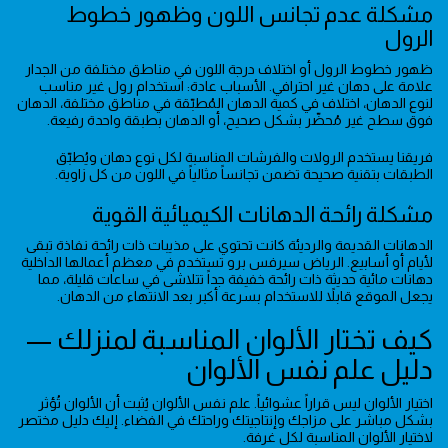
مشكلة عدم تجانس اللون وظهور خطوط
الرول
ظهور خطوط الرول أو اختلاف درجة اللون في مناطق مختلفة من الجدار
علامة على دهان غير احترافي. الأسباب عادة: استخدام رول غير مناسب
لنوع الدهان، اختلاف في كمية الدهان المُطبّقة في مناطق مختلفة، الدهان
فوق سطح غير مُحضّر بشكل صحيح، أو الدهان بطبقة واحدة رفيعة.
فريقنا يستخدم الرولات والفرشات المناسبة لكل نوع دهان ويُطبّق
الطبقات بتقنية صحيحة تضمن تجانساً مثالياً في اللون من كل زاوية.
مشكلة رائحة الدهانات الكيميائية القوية
الدهانات القديمة والرديئة كانت تحتوي على مذيبات ذات رائحة نفاذة تبقى
لأيام أو أسابيع. الرياض سيرفس برو تستخدم في معظم أعمالها الداخلية
دهانات مائية حديثة ذات رائحة خفيفة جداً تتلاشى في ساعات قليلة، مما
يجعل الموقع قابلاً للاستخدام بسرعة أكبر بعد الانتهاء من الدهان.
كيف تختار الألوان المناسبة لمنزلك —
دليل علم نفس الألوان
اختيار الألوان ليس قراراً عشوائياً. علم نفس الألوان يُثبت أن الألوان تُؤثر
بشكل مباشر على مزاجك وإنتاجيتك وراحتك في الفضاء. إليك دليل مختصر
لاختيار الألوان المناسبة لكل غرفة.