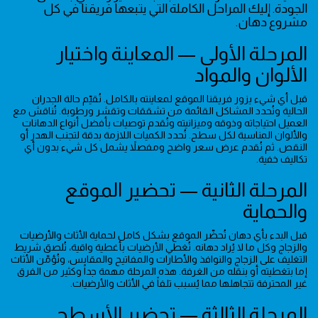
الجودة. إليك المراحل الكاملة التي يتبعها فريقنا في كل
مشروع دهان.
المرحلة الأولى — المعاينة واختيار
الألوان والمواد
قبل أي شيء يزور فريقنا الموقع لمعاينته بالكامل. نُقيّم حالة الجدران
الحالية ونُحدد المشاكل القائمة من تشققات وتقشر ورطوبة. نُناقش مع
العميل احتياجاته وذوقه وميزانيته ونُقدم توصيات بأفضل أنواع الدهانات
والألوان المناسبة لكل سطح. نُحدد الكميات اللازمة بدقة لتجنب الهدر أو
النقص. ثم نُقدم عرض سعر واضح ومفصلاً يشمل كل شيء بدون أي
تكاليف خفية.
المرحلة الثانية — تحضير الموقع
والحماية
قبل البدء بأي دهان نُحضّر الموقع بشكل كامل لحماية الأثاث والأرضيات
والزجاج وكل ما لا يُراد دهانه. نُغطي الأرضيات بأغطية واقية، نُلصق شريط
التغليف على الزجاج والنوافذ والأطارات والمفاتيح والمقابس، ونُؤمّن الأثاث
إما بتغطيته أو بنقله من الغرفة. هذه المرحلة مهمة جداً وكثير من الفرق
غير المحترفة تتجاهلها مما يُسبب تلفاً في الأثاث والأرضيات.
المرحلة الثالثة — تحضير الأسطح