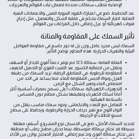
الإضاءة تتطلب سماكات محددة لضمان ثبات القوائم والتعزيزات.
عند التخطيط، ضع في اعتبارك القيود البنيوية للمبنى والاعتمادات الفنية
المحلية. اختيار السمك يتحكم في قابلية الشكل والتفصيل، مثل إدراج
قنوات كهربائية أو عزل إضافي داخل الفراغات بين القوائم.
تأثير السمك على المقاومة والمتانة
السمك ليس مجرد عامل وزن بل له دور حاسم في مقاومة العوامل
البيئية والتغيرات الحرارية. هذه المحاور توضح التأثير:
المتانة العامة: سماكة 12.5 مم توفر دعماً أقوى للجدار أو السقف
وتقلل من احتمالية الكسور عند التثبيت القوي أو التحميل الخفيف.
المقاومة للرطوبة: في المناطق الرطبة، تزيد السمك من طبقة
العزل ونواة الجبس المقاومة للماء، مما يساعد في الحد من
امتصاص الماء وتغير الشكل مع الزمن.
التجهيزات الكهربائية: سماكات أعلى تسمح بممرات أساسية أكثر
أماناً لسلك الكهرباء وتغليفها بشكل منظم دون المساس
بالسلامة الهيكلية.
التعامل مع التمدد والانكماش: وجود سمك مناسب يقلل من
التواء اللوح مع تغير درجات الحرارة والرطوبة، ويحافظ على سطح
مستوٍ للطلاء أو الزخرفة.
لتحديد السمك الأمثل، ضع في الحسبان نوع المشروع: أسقف معلقة
بسيطة قد تحتاج سماكة متوسطة، بينما جدران مطبخ رطب أو منطقة
دش تحتاج سماكة أقوى وتدعيم إضافي. الاختيار الصحيح يوازن بين الأداء