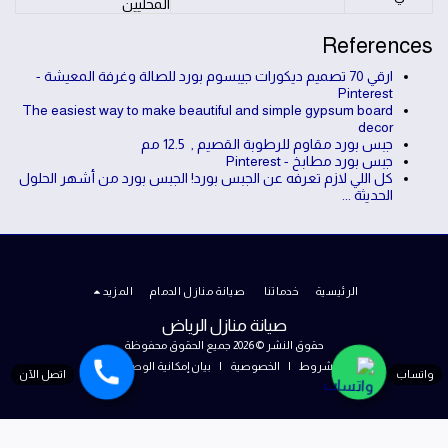
المحليين
References
ارقي 70 تصميم ديكورات جيبسوم بورد للصالة وغرفة المعيشة -
Pinterest
The easiest way to make beautiful and simple gypsum board
decor
جبس بورد مقاوم للرطوبة القصيم , 12.5 مم
جبس بورد مطابخ - Pinterest
كل اللي لازم تعرفه عن الجبس بورد! الجبس بورد من أشهر الحلول
الحديثة ...
الرئيسية
خدماتنا
صيانة منازل الدمام
المزيد
صيانة منازل الرياض
حقوق النشر © 2026 جميع الحقوق محفوظة
الشروط
|
الخصوصية
|
بيان إمكانية الوصول
واتساب
اتصل الآن