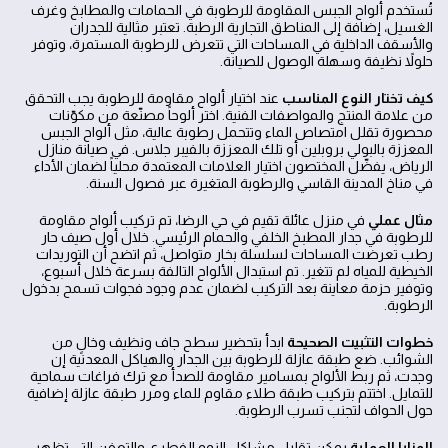
تُستخدم ألواح الجبس المقاومة للرطوبة في الحمامات والمطابخ وغرف
الغسيل، إضافة إلى المناطق التجارية الرطبة. تعتبر مثالية للجدران
والأسقف الداخلية في المساحات التي تتعرض للرطوبة المستمرة، وتوفر
حلولاً نظيفة وسهلة الوصول للصيانة.
كيف تختار النوع المناسب
عند اختيار ألواح مقاومة للرطوبة يجب التحقق
من علامة المنتج والمواصفات الفنية. اختر ألوحاً مصنّعة من مكوّنات
محصورة تقلل امتصاص الماء وتتحمل رطوبة عالية، مثل ألواح الجبس
المعززة بالبولي بروبلين أو تلك المعززة بالفيبر جلاس. في صيانة منازل
الرياض، يفضّل المختصون اختيار العلامات المعتمدة محلياً لضمان الأداء
في مناخ المدينة القاسي والرطوبة المتغيرة عبر فصول السنة.
مثال عملي
في منزل عائلة تقيم في حي الرضا، تم تركيب ألواح مقاومة
للرطوبة في جدار المطبخ الخلفي والحمام الرئيسي. خلال أول صيف حار
رطب تعرضت المساحات لسلسلة بخار متواصل، ثم اتضح أن التوريدات
الخيطية للمياه لم تتغير. تم استبدال الألواح التالفة بسرعة خلال أسبوع،
وتوفير حزمة معاينة بعد التركيب لضمان عدم وجود فجوات تسمح بدخول
الرطوبة.
خطوات التثبيت الصحيحة
ابدأ بتحضير سطح جاف ونظيف وخالٍ من
الشوائب. ضع طبقة عازلة للرطوبة بين الجدار والهياكل المعدنية إن
وجدت، ثم ربط الألواح بمسامير مقاومة للصدأ مع ترك فراغات سماحية
للتمايل. اختتم بتركيب طبقة طلاء مقاوم للماء ومرر طبقة عازلة إضافية
حول الحواف لتجنب تسرب الرطوبة.
المزايا العملية
يمكن تقليل مشاكل النمو الفطري والتعفن التي تظهر