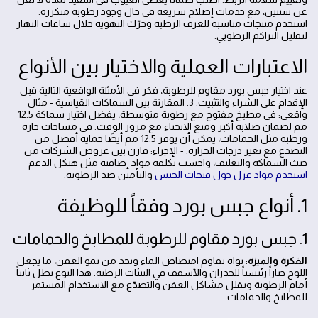
عن سنتين، مع خدمات إصلاح سريعة في حال وجود رطوبة متكررة.
استخدم منتجات مناسبة للغرف الرطبة وحرّك التهوية خلال ساعات النهار
لتقليل التراكم الرطوبي.
الاعتبارات العملية والاختيار بين الأنواع
عند اختيار جبس بورد مقاوم للرطوبة، فكر في الأمثلة الواقعية التالية قبل
الإقدام على الشراء والتثبيت. 3. المقارنة بين السماكات القياسية - مثال
واقعي: في مطبخ مفتوح مع رطوبة متوسطة، يفضل اختيار سماكة 12.5
مم لضمان صلابة أكبر ومنع الانحناء مع مرور الوقت. في مساحات حارة
ورطبة مثل الحمامات، يمكن أن يوفر 12.5 مم أيضًا حماية أفضل من
التصدع مع تغير درجات الحرارة. - الإجراء: قارن بين عروض الشركات من
حيث السماكة والتغليف، واحسب تكلفة مواد إضافية مثل هيكل الدعم
استخدم مواد عزل حول فتحات الجبس
والتأمين ضد الرطوبة.
1. أنواع جبس بورد وفقاً للوظيفة
1. جبس بورد مقاوم للرطوبة للمطابخ والحمامات
الفكرة والميزة
: نواة تقاوم امتصاص الماء وتحد من نمو العفن، ما يجعل
اللوح خياراً رئيسياً للجدران والأسقف في البيئات الرطبة. هذا النوع يظل ثابتاً
أمام الرطوبة ويقلل مشاكل العفن والتصدّع مع الاستخدام المستمر
للمطابخ والحمامات.