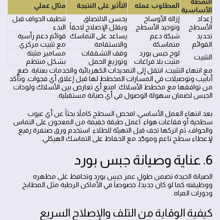
النقطة
المطلوب عمله
التأثير على النتيجة
مثال عملي
الأساسية
إعداد
إزالة الأوساخ
يحسن الالتصاق
تنظيف الحواف قبل
الأسطح
وتوحيد الأسطح
ويقلل الإصلاح لاحقاً
البدء
تحديد
شبكة دعم
يساعد على التماسك
قوائم دعم رأسية
القوائم
متماسكة
والاستقامة
مع تثبيت مركزي
لوح جبس بورد
وقف التشققات
مسامير مثبتة
التثبيت
مثبت بلا فراغات
وتوزيع الحمل
بشكل منتظم
مع انتهاء التثبيت، انتقل إلى التمديدات الكهربائية والخدمات بعناية. ضع
أنابيب وتوصيلات في المسارات المخطط لها قبل إغلاق أي فجوات، وتأكد
من توافقها مع مخطط الأسلاك. امنع أي تعارض بين الأسلاك ولوحات
الجبس لضمان سهولة الوصول في أي صيانة مستقبلية.
بعد انتهاء العمل الأساسي، افحص السطح كاملاً بحثاً عن أي عيوب
سطحية أو فقاعات هواء. اعمل طبقة خفيفة من المعجون على التماس
والحواف، ثم اتركها تجف قبل التهيئة للطلاء. استخدم ورق صنفرة رفيع
لإعطاء سطح ناعم وموحّد مع الحفاظ على التماسك الهيكلي.
6. عناية وصيانة جبس بورد
الصيانة الجيدة تضمن طول عمر جبس بورد وتحافظ على مظهره
ووظيفته كما لو كان جديداً، خصوصاً في الأماكن الرطبة مثل المطابخ
ودورات المياه.
كيفية الوقاية من التلف والإصلاح السريع