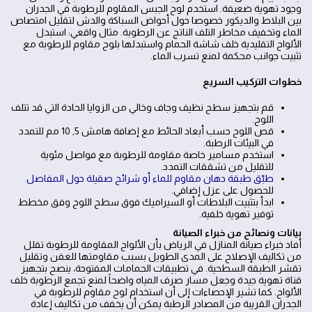
وجود تهوية ضعيفة. استخدم لوح الجبس المقاوم للرطوبة في الجدران
بين البلاط والديكور خصوصا حول أحواض السباكة والدش لتقليل امتصاص
الماء وتخفيف مخاطر التلف الناتج عن الرطوبة. مثال واقعي: استبدل
الألواح التقليدية خلف شاشة الحمام واستبدلها بلوح مقاوم للرطوبة مع
تثبيت جوانب محكمة لمنع تسرب الماء.
خطوات التركيب السريع
قم بتجهيز سطح نظيف وجاف وخالي من الزوايا الحادة التي قد تتلف
اللوح.
قص اللوح حسب أبعاد الحائط مع إضافة هامش 5, 10 مم للتمدد
في البيئات الرطبة.
استخدم مسامير خاصة مقاومة للرطوبة مع فواصل مئوية
للتقليل من تشققات التمدد.
طبّق طبقة دهان مقاوم للماء أو شرائح صقيلة حول المفاصل
للحصول على عزل إضافي.
ابدأ بتثبيت البلاطات أو السيراميك فوق سطح اللوح وفق مخطط
توفير تهوية خلفية.
بيانات ونصائح من خبراء الصيانة
أفاد خبراء صيانة المنازل في الرياض بأن الألواح المقاومة للرطوبة تقلل
من تكاليف الإصلاح على المدى الطويل بسبب مقاومتها للعفن وتقليل
تقشر الطبقة السطحية. في تطبيقات الحمامات المفتوحة، ينصح بتجهيز
قناة تهوية جيدة وجعل مسار صرف المياه واضحاً لمنع تجمع الرطوبة خلف
الألواح. كما تشير الإحصاءات إلى أن استخدام لوح مقاوم للرطوبة في
الجدران القريبة من المصادر الرطبة يمكن أن يخفف من تكاليف إعادة