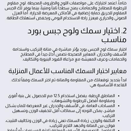
ختاماً، اعتمد اختيارك على مواصفات اللوح والظروف المحيطة. لوح مقاوم
للرطوبة للمطابخ والحمامات يمنح سطحاً ثابتاً ومتيناً، بينما يوفر لك الجبس
المقاوم للحريق حماية إضافية في الأماكن المعرضة للحرارة. أما العزل
الصوتي والحراري فيعزز راحة الاستخدام اليومي ويخفض استهلاك الطاقة.
2. اختيار سمك ولوح جبس بورد
مناسب
اختيار سمك لوح الجبس بورد يؤثر مباشرة في متانة التركيب واستدامة
الأسقف والجدران. المعايير الصحيحة تضمن أداءً جيداً في المطابخ
والحمامات وغرف المعيشة مع مراعاة القيود البنيوية والتكاليف.
معايير اختيار السمك المناسب للأعمال المنزلية
ابدأ بتحديد توقعاتك من المقاومة والمتانة ثم اختر السمك وفقاً لذلك.
القاعدة الأساسية هي:
المناطق الرطبة: يفضل استخدام 12.5 مم للحصول على بنية أقوى
ومقاومة أفضل للرطوبة والتشوهات.
المساحات العامة: في الأسقف والجدران غير المعرضة للماء بشكل
مباشر، يمكن التوجه إلى سماكات أقل لتخفيف الوزن وتسهيل
التركيب.
التكلفة والوزن: زيادة السمك تعني زيادة في الوزن وتكاليف التثبيت،
فوازن بين المتانة والجهد اللازم للتركيب.
التفاصيل التصميمية: الأسقف المعلقة ثلاثية المستويات أو أنماط