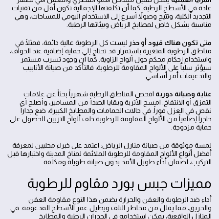
عادة في الأسطح الرطبة. كما أن تكلفتها الإجمالية تكون أقل من تقنيات
التجديد الكلية، وتتيح وصولاً أسرع إلى الاستخدام اليومي للمساحات، وهي
مناسبة بشكل خاص لمطابخ الرياض وبيئاتها الرطبة.
متى تكون هناك قيود أو حذر
ليست كل الرطوبة عالية دائمة، فمثلًا في
مناطق الرطوبة المتغيرة باستمرار قد تحتاج إلى حماية إضافية عند الحواف،
واستخدام إحكام محكم حول ألواح الزاوية. كما أن وجود تسرب مستمر
سيؤثر سلباً على الألواح المقاومة للرطوبة، فالتأكد من صيانة الأنابيب
والتدعيمات أمر أساسي.
عناية وصيانة دورية
افحص المناطق الرطبة شهرياً بحثاً عن علامات
التمزق أو الانتفاخ. امسح الأتربة وبقايا الصدأ من المسامير، وأصلح أي
نقص في العزل فوراً. في حالات الحمامات والمطابخ الكبيرة، ضع جداراً
حاجزاً إضافياً من الألواح المقاومة للرطوبة خلف ألواح التزيين للحصول على
حماية مزدوجة.
لمسة موثوقة من صيانة منازل الرياض: اعتمد على خبراء محليين لمعرفة
أفضل أنواع الألواح المقاومة للرطوبة الملائمة لمناخ المدينة واختبارها قبل
التركيب، لضمان أداء طويل الأمد بدون صيانة طويلة ومكلفة.
مميزات جبس بورد مقاوم للرطوبة
أداء ضد الرطوبة والعفن والحرارة يضمن هذا النوع مقاومة العفن
والحريق، مما يقلل من مخاطر التلف ويطيل عمر الأسطح المدعومة. في
المنازل الواقعية، يمكن استخدامه في الجدران الرطبة والمطابخ