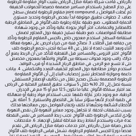
بالرياض، قامت شركة صيانة منازل الرياض بتثبيت ألواح مقاومة للرطوبة
على جدار المطبخ باستخدام مسامير مصممة خصيصا للحمولات الخفيفة
ثم غُطت الفواصل بـ joint compound مقاوم للرطوبة لضمان سطح
صاف. 2. خطوات تطبيق موثوقة ابدأ بفحص الرطوبة وتحديد مستوى
الحماية المطلوب. ضع طبقة عازلة رطوبة خلف الألواح في المناطق الرطبة
كالمطابخ والحمامات. اختَر ألواح بجودة عالية وتأكد من وجود شهادة
مطابقة للمواصفات. ضع طبقة تسليح خفيفة حول المحاور لضمان
استقامة السطح. استخدم معجون خاص بالجبس المقاوم للرطوبة وتأكد
من جفافه قبل الطلاء. 3. نصائح فنية من خبراء احرص على تهوية فعالة
أثناء وبعد التثبيت لمدة لا تقل عن 48 ساعة لتجنب تجمع الرطوبة خلف
الألواح. اختبر التروس والمسامير قبل التغطية للتأكد من أن الربط يمنع أي
حراك. راقب وجود فجوات بسيطة بين الألواح واملأها بمعجون مخصص
حتى لا تتسع مع الزمن. في مناطق الرياح الشديدة أو قرب النوافذ،
استخدم حواجز مطاطية حول المحاور لتخفيف التمدد والانكماش. 4. بيانات
داعمة وموازنة للمخاطر تشير إحصاءات البناء إلى أن الألواح المقاومة
للرطوبة المصممة بشكل صحيح تقلل من تكاليف الإصلاح المستقبلي
بنسبة تصل إلى 20, 30% خلال 5 سنوات. تطبق المعايير المحلية في الرياض
عند اختيار سماكة الألواح، غالباً ما تكون 12.5 مم أو 15 مم في الجدران
الرطبة، مع وجود حاجز عازلة خلفها. تجنب استخدام مواد رطبة أو متهالكة
في خلفية الجدار لأنها ستؤثر سلباً على الالتصاق والاستقرار. 5. أمثلة على
الأخطاء الشائعة وتجنّبها لا تكتف بإخفاء الفواصل دون معالجتها فذلك
يسبب تشققات لاحقة. لا تتجاهل وجود معايير التهوية لأن نقص التهوية
يؤدي لتكدس الرطوبة خلف الألواح. تجنب ربط المسامير في نفس النقطة
عدة مرات واستخدم أنماط ربط متداخلة لتقليل الإجهاد. 6. ملاحظات
تخص صيانة منزل بالرياض اختر خدمات صيانة منازل الرياض التي تقدم
فحصاً دوريًا للجبس المقاوم للرطوبة، تشمل قياس الرطوبة خلف الألواح
وتقييم سلامة الربط. اطلب ضمانًا يغطي العيوب في التنفيذ لمدة لا تقل