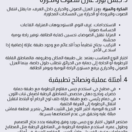
الفكرة والميزة
: يعزز العزل الصوتي والحراري داخل الغرف، ما يقلل انتقال
الصوت والبرودة أو الحرارة بين المساحات المجاورة.
الاستخدامات: غرف النوم، الاستوديوهات المنزلية، القاعات
الحساسة صوتياً.
المزايا: تقليل الضوضاء، تحسين كفاءة الطاقة، توفير راحة يومية
محسّنة.
التركيب: يحتاج تنظيماً جيداً للدعائم مع وجود طبقة عازلة إضافية إذا
استدعى الأمر.
اختيار النوع المناسب يعتمد على طبيعة المكان وظروفه، فالمناطق القابلة
للرطوبة أو الحاجة إلى حماية من الحرائق تتطلب حلول خاصة، بينما العزل
الصوتي والحراري يرفع مستوى الراحة اليومية ويوفر الطاقة.
4. أمثلة عملية ونصائح تطبيقية
في مطبخ حي: استخدم جبس مقاوم للرطوبة مع طبقة حماية
خضراء، وبادئ دهان مخصص للمناطق الرطبة لضمان ثبات اللون.
في حمام رئيسي: ضع طبقة عازلة خلف لوح الرخام أو البلاط لتقليل
انتقال الرطوبة إلى الغرفة الخلفية.
التجربة اليومية: اختبر اللوح قبل التثبيت النهائي بتمرير قطعة قماش
مبللة عليه وتحقق من عدم امتصاصها بسرعة.
مختصر القول: اختيار نوع جبس بورد وفق وظيفته يحدد نجاح التصميم
وطول عمره. استخدم مقاومة الرطوبة في المناطق الرطبة مثل المطابخ
والحمامات وغرف الغسيل، واختَر الجبس المقاوم للحريق في أماكن