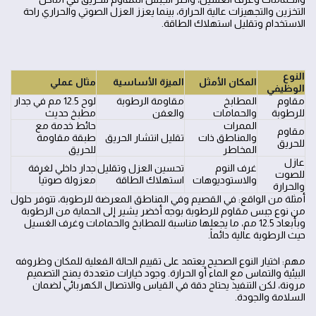
التخزين والتجهيزات عالية الحرارة، بينما يعزز العزل الصوتي والحراري راحة
الاستخدام وتقليل استهلاك الطاقة.
النوع
المكان الأمثل
الميزة الأساسية
مثال عملي
الوظيفي
مقاوم
المطابخ
مقاومة الرطوبة
لوح 12.5 مم في جدار
للرطوبة
والحمامات
والعفن
مطبخ حديث
الممرات
حائط خدمة مع
مقاوم
والمناطق ذات
تقليل انتشار الحريق
طبقة مقاومة
للحريق
المخاطر
للحريق
عازل
غرف النوم
تحسين العزل وتقليل
جدار داخلي لغرفة
للصوت
والاستوديوهات
استهلاك الطاقة
معزولة صوتياً
والحرارة
أمثلة من الواقع: في القصيم وفي المناطق المعرضة للرطوبة، تتوفر حلول
من نوع جبس مقاوم للرطوبة بوجه أخضر يشير إلى الحماية من الرطوبة
وبأبعاد 12.5 مم، ما يجعلها مناسبة للمطابخ والحمامات وغرف الغسيل
حيث الرطوبة عالية دائماً.
مهم: اختيار النوع الصحيح يعتمد على تقييم الحالة الفعلية للمكان وظروفه
البيئية والتماس مع الماء أو الحرارة. وجود خيارات متعددة يمنح التصميم
مرونة، لكن التنفيذ يحتاج دقة في القياس والاتصال الكهربائي لضمان
السلامة والجودة.