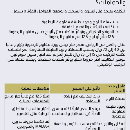
والحمامات؟
التكلفة تعتمد على السوق والسمك والوجهة. العوامل المؤثرة تشمل:
سمك اللوح وجود طبقة مقاومة للرطوبة
تكاليف التركيب والقطع الدقيقة
الموقع الجغرافي وتوفر منتجات مثل ألواح جبس مقاوم للرطوبة
12.5 ملم أو لوح 12.5 مم مقاوم للرطوبة
مثال واقعي من الرياض: سعر متر جبس بورد مقاوم للرطوبة يتراوح غالباً
بين 40 إلى 70 ريال بحسب السماكة ونوع الطبقة المقاومة، مع احتساب
تكلفة التركيب من 15 إلى 25 ريال للمتر المربع عند اختيار فنيين موثوقين.
لتوفير التكاليف، اختَر مزوداً محلياً يوفّر شحنات منتظمة ويقدم ضماناً على
التركيب الوظيفي.
عامل محدد
تأثير على السعر
ملاحظات عملية
للسعر
يزيد التكاليف مع زيادة
مثلاً 12.5 مم غالباً خيار مريح
سمك اللوح
السماكة
للتطبيقات المنزلية
وجود طبقة
يرفع السعر قليلاً لكنه يحسن
اختيار مناسب للمناطق
مقاومة
الأداء في المطابخ والحمامات
الرطبة مثل القصيم
للرطوبة
قد تلاحظ فروقات بين
المكان والتوريد
يختلف بحسب التوفر والجهة
MADAR والموردين
المحلي
المصنّعة