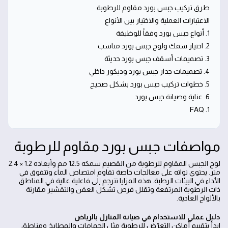
طرق تركيب جبس بورد مقاوم للرطوبة
الاعتبارات العملية والاختيار بين الأنواع
1. أنواع جبس بورد وفقاً للوظيفة
2. اختيار سمك ولوح جبس بورد مناسب
3. تصميمات أسقف جبس بورد حديثة
4. تصميمات جدار جبس بورد وديكور داخلي
5. خطوات تركيب جبس بورد بشكل صحيح
6. عناية وصيانة جبس بورد
1. FAQ
مواصفات جبس بورد مقاوم للرطوبة
لوح الجبس المقاوم للرطوبة من القصيم سمكه 12.5 مم وأبعاده 1.2 × 2.4
متر. يحتوي نواته على معالجات خاصة تقاوم امتصاص الماء وتتفوق في
الأداء في البيئات الرطبة. هذه المزايا تترجم إلى فاعلية عالية في المناطق
ذات الرطوبة المرتفعة وتقلل فرص تشكل العفن والتقشير مقارنة
بالألواح العادية.
دليل عملي للاستخدام في صيانة المنازل بالرياض
ابدأ بتقييم أماكن التعرّض للرطوبة مثل الحمامات والمطابخ ومناطق