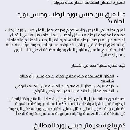
المعززة لضمان استقامة الجدار لمدة طويلة.
ما الفرق بين جبس بورد الرطب وجبس بورد
الجاف؟
الفرق يظهر في الغرض والاستخدام ودرجة تحمل الماء. جبس بورد الرطب
مصمم لمقاومة الرطوبة بشكل أفضل، بينما الجاف خيار قياسي للأجزاء
الداخلية غير المعرضة للرطوبة المستمرة. اختَر الرطب للمطابخ والحمامات
أو المناطق الرطبة. في الرياض، قد تواجه مستويات رطوبة موسمية عالية
فاختر منتجاً مع ملمس مقاوم للماء ومواد مضافة تعطي ثبات اللون
وعدم الإصفرار.
كيف تختاره عملياً؟ ضع في الاعتبار:
المكان المستخدم فيه: مطبخ، حمام، غرفة غسيل أم صالة
شاسعة.
درجة تعرض الجدار للرطوبة واليد الخشنة من التنظيف اليومي.
التكلفة مقابل العائد من العمر الافتراضي للألواح.
نصيحة من صيانة منازل الرياض: اطلع على شهادات المنتج واختباراته في
الرطوبة قبل الشراء، واطلب تركيباً محكماً لمسامير وفتحات التهوية
لضمان جودة العزل المائي. مثال عملي: اختيار جبس بورد مطفي الرطوبة
في منطقة تحت المغسلة وتثبيته بمجموعة مسامير مقاومة للصدأ.
كم يبلغ سعر متر جبس بورد للمطابخ