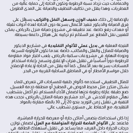
والحمامات حيث تزداد نسبة الرطوبة وتكون الحاجة إلى حماية عالية من
الفطريات، وهذا يقلل من تكاليف التنظيف والصيانة على المدى الطويل.
بالإضافة إلى ذلك،
خفيف الوزن وسهل النقل والتركيب
يسهّل على
فرق الصيانة والديكور تنفيذ الأعمال بسرعة دون الحاجة لعدة أدوات ثقيلة
أو معدات رفع خاصة. عند تطبيقه في مشروع صيانة منزل بالرياض، يمكن
للفنيين نقل القطع عبر السلالم ثم تركيبه على هياكل داعمة بسيطة.
النتيجة العملية هي
بديل عملي للألواح التقليدية
في مشاريع الديكور
والصيانة للمنازل والفلل والمكاتب، خاصة عندما تكون الأولوية للسرعة
وجودة النهاية. في مشروعات سكنية بالرياض، يلعب اختيار مواد مقاومة
للرطوبة دوراً أساسياً في تقليل فترات الإغلاق وتسمح بإعادة استخدام
المساحات بسرعة بعد الأعمال. كما أنه يقلل من الحاجة لإعادة الإصلاح
خلال مواسم الأمطار أو في المناطق الساحلية القريبة من البحر.
للمثال التطبيقي، استخدمه كألواح خلفية للمساحات التي تتعرض للماء
بشكل متكرر مثل محيط الحوض في المطبخ أو منطقة خدمة الغسيل.
ضع طبقة عازلة رطوبة تحتها لضمان الأداء المستدام، ثم أكمل بتشطيب
نهائي مقاوم للخدش. في أحد مشاريع صيانة المنازل بالرياض، نجحت هذه
التقنية في تقليل زمن التوريد بنحو 20 إلى 30 بالمئة مقارنةً بالمواد
التقليدية، مع الحفاظ على مستوى تشطيب عالي.
إذا كان استخدامك يتضمن أماكن حارة أو معرضة للحرارة المباشرة،
فاعتمد على
الألواح الماصة للحرارة المتوافقة مع العزل
لضمان توازن
درجات الحرارة داخل الغرف، مما يساعد في تقليل استهلاك الطاقة. في