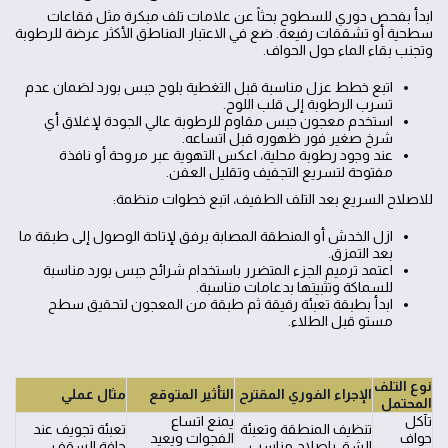
ابدأ بفحص دوري للسطوح بحثاً عن علامات تلف مبكرة مثل فقاعات
سطحية أو تشققات رفيعة. ضع في الاعتبار المناطق الأكثر عرضة للرطوبة
وتجنب بقاء الماء حول الحواف.
اتبع خطط عزل مناسبة قبل التغطية بلوح جبس بورد لضمان عدم
تسرب الرطوبة إلى قلب اللوح.
استخدم معجون جبس مقاوم للرطوبة عالي الجودة لإغلاق أي
شرخ صغير فور ظهوره قبل اتساعه.
عند وجود رطوبة محلية، اعكس التهوية عبر مروحة أو نافذة
مفتوحة لتسريع التجفيف وتقليل العفن.
للاصلاح السريع بعد التلف الطفيف، اتبع خطوات منظمة:
ازل الخدش أو المنطقة المصابة برفق لإتاحة الوصول إلى طبقة ما
بعد التمزق.
اعتمد ترميم الجزء المتضرر باستخدام شرائح جبس بورد مناسبة
للسماكة وتثبيتها بدعامات مناسبة.
ابدأ بطبقة تعبئة رقيقة ثم طبقة من المعجون لتحقيق سطح
مستو قبل الطلاء.
نوع التلف
الإجراء الفوري المقترح
التأثير المتوقع
مثال عملي
المحتمل
تآكل
يمنع اتساع
تنظيف المنطقة وتعبئة
تعبئة تجويف عند
حواف
الفجوات ويعيد
الشق بإصلاح مناسب
حافة السقف