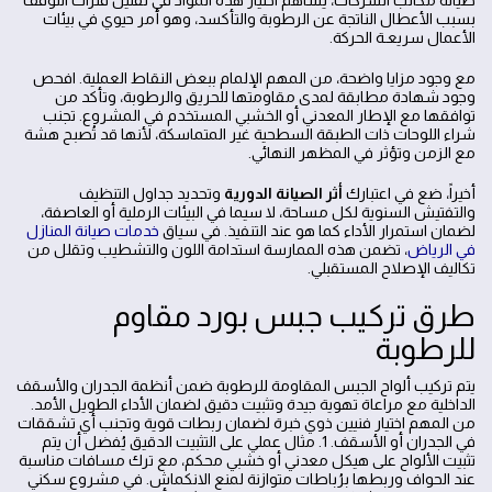
صيانة مكاتب الشركات، يساهم اختيار هذه المواد في تقليل فترات التوقف
بسبب الأعطال الناتجة عن الرطوبة والتأكسد، وهو أمر حيوي في بيئات
الأعمال سريعـة الحركة.
مع وجود مزايا واضحة، من المهم الإلمام ببعض النقاط العملية. افحص
وجود شهادة مطابقة لمدى مقاومتها للحريق والرطوبة، وتأكد من
توافقها مع الإطار المعدني أو الخشبي المستخدم في المشروع. تجنب
شراء اللوحات ذات الطبقة السطحية غير المتماسكة، لأنها قد تُصبح هشة
مع الزمن وتؤثر في المظهر النهائي.
أخيراً، ضع في اعتبارك
أثر الصيانة الدورية
وتحديد جداول التنظيف
والتفتيش السنوية لكل مساحة، لا سيما في البيئات الرملية أو العاصفة،
لضمان استمرار الأداء كما هو عند التنفيذ. في سياق
خدمات صيانة المنازل
في الرياض
، تضمن هذه الممارسة استدامة اللون والتشطيب وتقلل من
تكاليف الإصلاح المستقبلي.
طرق تركيب جبس بورد مقاوم
للرطوبة
يتم تركيب ألواح الجبس المقاومة للرطوبة ضمن أنظمة الجدران والأسقف
الداخلية مع مراعاة تهوية جيدة وتثبيت دقيق لضمان الأداء الطويل الأمد.
من المهم اختيار فنيين ذوي خبرة لضمان ربطات قوية وتجنب أي تشققات
في الجدران أو الأسقف. 1. مثال عملي على التثبيت الدقيق يُفضل أن يتم
تثبيت الألواح على هيكل معدني أو خشبي محكم، مع ترك مسافات مناسبة
عند الحواف وربطها برُباطات متوازنة لمنع الانكماش. في مشروع سكني