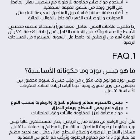
استخدم مواد طلاء مقاومة للرطوبة مع تشطيب نهائي يحافظ
على اللون ويحد من تشقق الطبقة السطحية.
أضف طبقة حماية إضافية حول المناطق المعرضة للماء مثل
المحولات والتوصيلات الكهربائية داخل القوالب المائية.
إذا ظهرت علامات العفن، تعامل معها فوراً باستخدام منظف مخصص
للأسطح الجبسية وتأكد من التجفيف الكامل قبل إعادة التغطية. تذكر أن
الوقاية أهم من الإصلاح، لذا حافظ على التهوية المستمرة في المساحات
الرطبة.
1. FAQ
ما هو جبس بورد وما مكوناته الأساسية؟
جبس بورد هو لوح جاف مكوّن من قلب جبس كالسيوم محصور بين
طبقتين من ورق مقوى، وفيه أحياناً ألياف لزيادة المتانة. المكونات
الأساسية تشمل:
جبس كالسيوم معالج ومقاوم للحرارة والرطوبة بحسب النوع
ورق داعم يحمي السطح ويمنع التمزق
مواد مضافة تعزز المقاومة والثبات وفق المتطلبات
على أرض الواقع في صيانة منازل الرياض، يختار المستهلكون غالباً جبس
بورد مقاوم للرطوبة للمناطق المبللة، مثل المطابخ والحمامات، لتقليل
مشاكل التعرّض للرطوبة وتصدّع السطح. مثال عملي: عند تجديد مطبخ
قد تختار لوح 12.5 مم مقاوم للرطوبة وتُركّب مع الأقواس المعدنية