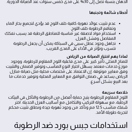
الدهان بنسبة تصل إلى 30% على مدى خمس سنوات عند الصيانة الدورية.
أخطاء شائعة وتجنبها
عدم تثبيت عوائد تهوية كافية خلف اللوح قد يؤدي لتجميع بخار الماء
وتفاقم الرطوبة خلف اللوح.
استخدام مواد لاصقة غير مناسبة للمناطق الرطبة قد يسبب تفكك
المفاصل وفشل العزل.
تجاهل وجود عطل سببي في السباكة يمكن أن يجعل الرطوبة
تتسرب وتؤثر في الأداء على المدى القريب.
لماذا يهم اختيار الصيانة من الرياض
للمناخ المحلي تأثير كبير على مدى فاعلية اللوح المقاوم للرطوبة، ووجود
موزع خدمات معتمد يسهّل اختيار النوع المناسب وتوفير الضمان والتثبيت
وفق معايير موثوقة. إن الاعتماد على مختصات محلية مثل صيانة منازل
الرياض يساعد في ضمان التوافق مع المعايير المحلية وتوفير خدمات ما
بعد البيع بشكل أسرع.
خلاصة سريعة
اللوح المقاوم للرطوبة يتيح حماية أفضل من الرطوبة والتآكل في البيئات
الرطبة، مع سهولة التركيب والتكامل مع أساليب العزل الحديثة. اختر
سُمك مناسب 12.5 مم وتأكد من وجود تهوية جيدة ونطاق تثبيت محكم
لتجربة طويلة الأمد.
استخدامات جبس بورد ضد الرطوبة