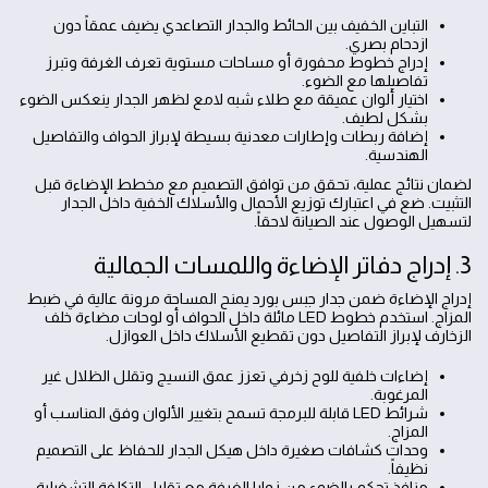
التباين الخفيف بين الحائط والجدار التصاعدي يضيف عمقاً دون
ازدحام بصري.
إدراج خطوط محفورة أو مساحات مستوية تعرف الغرفة وتبرز
تفاصيلها مع الضوء.
اختيار ألوان عميقة مع طلاء شبه لامع لظهر الجدار ينعكس الضوء
بشكل لطيف.
إضافة ربطات وإطارات معدنية بسيطة لإبراز الحواف والتفاصيل
الهندسية.
لضمان نتائج عملية، تحقق من توافق التصميم مع مخطط الإضاءة قبل
التثبيت. ضع في اعتبارك توزيع الأحمال والأسلاك الخفية داخل الجدار
لتسهيل الوصول عند الصيانة لاحقاً.
3. إدراج دفاتر الإضاءة واللمسات الجمالية
إدراج الإضاءة ضمن جدار جبس بورد يمنح المساحة مرونة عالية في ضبط
المزاج. استخدم خطوط LED مائلة داخل الحواف أو لوحات مضاءة خلف
الزخارف لإبراز التفاصيل دون تقطيع الأسلاك داخل العوازل.
إضاءات خلفية للوح زخرفي تعزز عمق النسيج وتقلل الظلال غير
المرغوبة.
شرائط LED قابلة للبرمجة تسمح بتغيير الألوان وفق المناسب أو
المزاج.
وحدات كشافات صغيرة داخل هيكل الجدار للحفاظ على التصميم
نظيفاً.
منافذ تحكم بالضوء من زوايا الغرفة مع تقليل التكلفة التشغيلية.