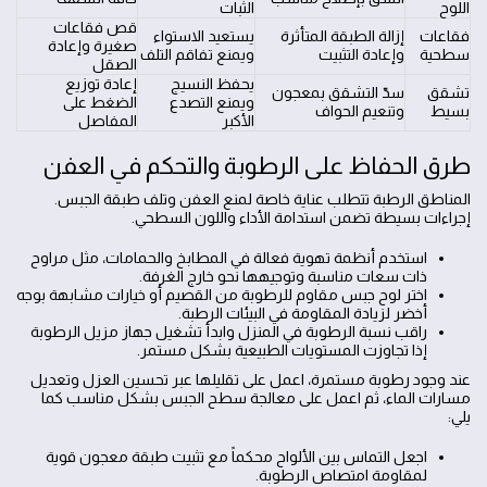
اللوح
الثبات
قص فقاعات
فقاعات
إزالة الطبقة المتأثرة
يستعيد الاستواء
صغيرة وإعادة
سطحية
وإعادة التثبيت
ويمنع تفاقم التلف
الصقل
يحفظ النسيج
إعادة توزيع
تشقق
سدّ التشقق بمعجون
ويمنع التصدع
الضغط على
بسيط
وتنعيم الحواف
الأكبر
المفاصل
طرق الحفاظ على الرطوبة والتحكم في العفن
المناطق الرطبة تتطلب عناية خاصة لمنع العفن وتلف طبقة الجبس.
إجراءات بسيطة تضمن استدامة الأداء واللون السطحي.
استخدم أنظمة تهوية فعالة في المطابخ والحمامات، مثل مراوح
ذات سعات مناسبة وتوجيهها نحو خارج الغرفة.
اختر لوح جبس مقاوم للرطوبة من القصيم أو خيارات مشابهة بوجه
أخضر لزيادة المقاومة في البيئات الرطبة.
راقب نسبة الرطوبة في المنزل وابدأ تشغيل جهاز مزيل الرطوبة
إذا تجاوزت المستويات الطبيعية بشكل مستمر.
عند وجود رطوبة مستمرة، اعمل على تقليلها عبر تحسين العزل وتعديل
مسارات الماء، ثم اعمل على معالجة سطح الجبس بشكل مناسب كما
يلي:
اجعل التماس بين الألواح محكماً مع تثبيت طبقة معجون قوية
لمقاومة امتصاص الرطوبة.