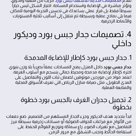
تقدم
التصميمات الحديثة للأسقف جبس بورد
مزيجا من التقنية والذوق،
وتؤثر مباشرة في الإضاءة واستخدام المساحة. اختيار الشكل ليس خياراً
بسيطاً فقط بل قرار عملي يساعدك في تحسين التجربة اليومية للمكان.
فيما يلي نماذج عملية وبسيطة ثم ننتقل إلى أساليب ثلاثية المستويات
والأنماط الزخرفية.
4. تصميمات جدار جبس بورد وديكور
داخلي
1. جدار جبس بورد كإطار للإضاءة المدمجة
جدار جبس بورد
داخل المنزل يمنح المساحات عمقاً بصرياً بلا وزن بنيوي.
اختره كإطار لإضاءة مدمجة ومحيط جمالي ينسجم مع أسلوب الغرفة.
اعتمد مواد من موردين موثوقين لضمان ثبات اللون والتفاصيل على
المدى الطويل، مثل صيانة منازل الرياض التي تعرف الأسواق المحلية
والمتابعة العملية.
2. تجميل جدران الغرف بالجبس بورد خطوة
بخطوة
ابدأ بتحديد هدف الديكور وجزء الجدار المستلهم من التصميم. ضع دفعات
من الألواح مع فراغات للحواف الضوئية أو مساحات زخرفية بسيطة تبرز
التفاصيل مع تغيرات الضوء. راعِ سماكة وتوزيع القوائم للحفظ على
استقامة الحائط وتجنب التشقق مع مرور الزمن.