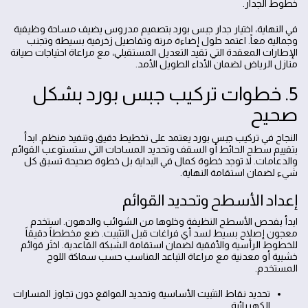
خطوط الجدار.
في النهاية، اختيار جدار جبس بورد بتصميم مدروس يضيف مساحة وظيفية
وجمالية معاً. اعتمد حلول إضاءة مرنة وتفاصيل زخرفية بسيطة وتجنب
الإطارات المعقدة التي تقيد التعديل المستقبلي، مع مراعاة احتياجات صيانة
منازل الرياض لضمان الأداء الطويل الأمد.
5. خطوات تركيب جبس بورد بشكل
صحيح
النجاح في تركيب جبس بورد يعتمد على تخطيط دقيق وتنفيذ منظم. ابدأ
بتقييم سطح الحائط أو السقف وتحديد المساحات التي ستستوعب القوائم
والدعامات. لا توجد خطوة كمال في البداية بل خطوة صحيحة تسبق كل
شيء لضمان استقامة النهاية.
إعداد الأسطح وتحديد القوائم
ابدأ بفحص الأسطح النظيفة وخلوها من الشوائب والدهون. استخدم
معجون إصلاح بسيط لسد أي فراغات قبل التثبيت. ضع مخططاً دقيقاً
للخطوط الرأسية والأفقية لضمان استقامة الشبكة القاعدية. اختَر قوائم
خشبية أو معدنية مع مراعاة التباعد المناسب حسب سماكة اللوح
المستخدم.
تحديد نقاط التثبيت الأساسية وتحديد المواقع دون تجاوز المسارات
الكهربائية.