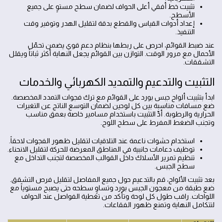
تثبيت خط أفقي أعلى الحواف لضمان سطح مستوٍ على جميع
الأسطح.
إعداد أدوات القياس والقطع بدقة لتقليل الهدر وتوفير وقت
التنفيذ.
عند ضبط القوائم، احرص على ربطها بنظام دعم قوي يضمن تحمّل
الأحمال مع مرور الوقت. التوازن بين القوائم يجعل النهاية أكثر ثباتاً ويقلل
التشققات.
التثبيت والتدعيم والتمديد الكهربائي والخدمات
ابدأ بتثبيت ألواح جبس بورد على القوائم مع ترك فجوات التمدد المخصصة.
ضع مسافات مناسبة بين كل لوحين لضمان التوسع الناتج عن التغيرات
الحرارية والرطوبة. أدِّ التثبيت باستخدام مسامير خاصة بعمق مناسب
وتجنب الضغط المفرط على سطح اللوح.
استخدام حشوات ناعمة عند التلاقيات لتقليل ظهور الفجوات لاحقاً.
توظيف دعامات جانبية في المناطق المعرضة للحركة لتقليل الانحناء.
تنظيم تمرير الأسلاك داخل القوالب المخصصة لتجنب التداخل مع
سطح الجبس.
بعد تثبيت الألواح، قم بالتدعيم حول جميع المفاصل لتقليل فرص التشقق.
ضع طبقة من معجون الجبس بورد وتساوٍ سطحه حتى يصبح مستوياً مع
اللواحات. راقب طول كل لوحة وتأكد من تغطية الفواصل عند الحواف
لتتكامل النهاية وتمنع ظهور الفقاعات.