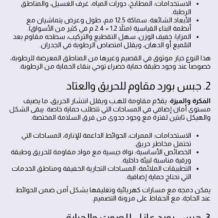
الاستخدامات: المطابخ، دورات المياه، غرف الغسيل، والمناطق
الرطبة.
الأبعاد الشائعة: سماكة 12.5 مم، طول وعرض يتماشيان مع
أنظمة البناء القياسية (مثلاً 1.2 × 2.4 م في كثير من الأسواق).
المزايا: خفيف الوزن، سهل التقطيع والتركيب، سطحه مقاوم بعد
التلميع أو الدهان، ويقلل امتصاص الرطوبة في الجدران.
هذا النوع خيار موثوق في القصيم وغيرها من المناطق المعرضة للرطوبة،
خصوصاً عند وجود طبقة حماية خضراء توحي بنقاء الحماية من الرطوبة.
2. جبس بورد مقاوم للحريق والعتاد
الفكرة والميزة
: يقدّم مقاومة للهـب ويقلل انتشار الحريق، ما يضيف
مستوى أمان إضافي في المساحات التي تتطلب حماية خاصة. يبقى الشكل
والهيكل ثابتين لفترة مع وجود جدوى من فرق السلامة المختصة.
الاستخدامات: الممرات، الحوائط الداعمة للإنارة، المساحات التي
تحتمل مخاطر حريق.
الخصائص الأساسية: نواة جبسية مع مواد مقاومة للحريق وطبقة
ورقية مناسبة لبيئة داخلية.
التطبيقات الملائمة: المساحات التجارية الخفيفة ومناطق الخدمات
التي تحتاج حماية إضافية.
يمكن دمجه مع مسارات كهربائية وتغليفها بشكل آمن ضمن الحوائط
عند الحاجة، مع الحفاظ على مرونة التصميم.
3. جبس بورد عازل للصوت والحرارة