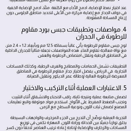
عند اختيار نمط الإضاءة، ادمج الأداء مع الكلفة. مثلاً، ادمج الإضاءة الخفية
في حواف الجدار مع إضاءة مركزة من الأعلى لتحديد مناطق الجلوس دون
إزعاج المساحة المفتوحة.
4. مواصفات وتطبيقات جبس بورد مقاوم
للرطوبة في الجدران
لوح جبس مقاوم للرطوبة يأتي غالباً بسماكة 12.5 مم وبأبعاد 1.2 × 2.4 متر،
مع نواة معالجة تقاوم الماء. هذه المواصفات تجعله مثالياً للجدران الداخلية
في المناطق الرطبة وتقلل امتصاص الرطوبة والعفن.
التطبيقات تشمل الحمامات والمطابخ والغرف الرطبة، وكذلك المساحات
التجارية. في الرياض، يفضل اختيار جدار مقاوم للرطوبة في المناطق
المعرضة للرطوبة العالية لإطالة عمر الديكور وتقليل الصيانة.
5. الاعتبارات العملية أثناء التركيب والاختيار
لضمان متابعة عملية ونتيجة ثابتة، راقب الانحناء والانشقاق أثناء التثبيت
وتجنب الضغط المفرط على الألواح. استخدم مواد موثوقة واتبع تعليمات
المصنع لضمان ثبات اللون ونوعية السطح مع الزمن.
التجربة العملية توضّح أن التدرج بين الجزء المزخرف والواجهات البسيطة
يخلق توازناً جميلاً بين الحداثة وراحة اللون. المهارة تكمن في توزيع
المساحات والزخارف والإضاءة لإتاحة إعادة ترتيب العناصر لاحقاً دون كسر